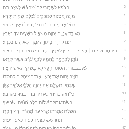
3
הָ֭רֹפֵא לִשְׁב֣וּרֵי לֵ֑ב וּ֝מְחַבֵּ֗שׁ לְעַצְּבוֹתָֽם׃
4
מוֹנֶ֣ה מִ֭סְפָּר לַכּוֹכָבִ֑ים לְ֝כֻלָּ֗ם שֵׁמ֥וֹת יִקְרָֽא׃
5
גָּד֣וֹל אֲדוֹנֵ֣ינוּ וְרַב־כֹּ֑חַ לִ֝תְבוּנָת֗וֹ אֵ֣ין מִסְפָּֽר׃
6
מְעוֹדֵ֣ד עֲנָוִ֣ים יְהוָ֑ה מַשְׁפִּ֖יל רְשָׁעִ֣ים עֲדֵי־אָֽרֶץ׃
7
עֱנ֣וּ לַיהוָ֣ה בְּתוֹדָ֑ה זַמְּר֖וּ לֵאלֹהֵ֣ינוּ בְכִנּֽוֹר׃
8
הַֽמְכַסֶּ֬ה שָׁמַ֨יִם ׀ בְּעָבִ֗ים הַמֵּכִ֣ין לָאָ֣רֶץ מָטָ֑ר הַמַּצְמִ֖יחַ הָרִ֣ים חָצִֽיר׃
9
נוֹתֵ֣ן לִבְהֵמָ֣ה לַחְמָ֑הּ לִבְנֵ֥י עֹ֝רֵ֗ב אֲשֶׁ֣ר יִקְרָֽאוּ׃
10
לֹ֤א בִגְבוּרַ֣ת הַסּ֣וּס יֶחְפָּ֑ץ לֹֽא־בְשׁוֹקֵ֖י הָאִ֣ישׁ יִרְצֶֽה׃
11
רוֹצֶ֣ה יְ֭הוָה אֶת־יְרֵאָ֑יו אֶת־הַֽמְיַחֲלִ֥ים לְחַסְדּֽוֹ׃
12
שַׁבְּחִ֣י יְ֭רוּשָׁלִַם אֶת־יְהוָ֑ה הַֽלְלִ֖י אֱלֹהַ֣יִךְ צִיּֽוֹן׃
13
כִּֽי־חִ֭זַּק בְּרִיחֵ֣י שְׁעָרָ֑יִךְ בֵּרַ֖ךְ בָּנַ֣יִךְ בְּקִרְבֵּֽךְ׃
14
הַשָּׂם־גְּבוּלֵ֥ךְ שָׁל֑וֹם חֵ֥לֶב חִ֝טִּ֗ים יַשְׂבִּיעֵֽךְ׃
15
הַשֹּׁלֵ֣חַ אִמְרָת֣וֹ אָ֑רֶץ עַד־מְ֝הֵרָ֗ה יָר֥וּץ דְּבָרֽוֹ׃
16
הַנֹּתֵ֣ן שֶׁ֣לֶג כַּצָּ֑מֶר כְּ֝פ֗וֹר כָּאֵ֥פֶר יְפַזֵּֽר׃
17
מַשְׁלִ֣יךְ קַֽרְח֣וֹ כְפִתִּ֑ים לִפְנֵ֥י קָ֝רָת֗וֹ מִ֣י יַעֲמֹֽד׃