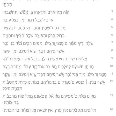
תַחְתָּֽי׃
3
יְֽהוָ֗ה מָה־אָ֭דָם וַתֵּדָעֵ֑הוּ בֶּן־אֱ֝נ֗וֹשׁ וַֽתְּחַשְּׁבֵֽהוּ׃
4
אָ֭דָם לַהֶ֣בֶל דָּמָ֑ה יָ֝מָ֗יו כְּצֵ֣ל עוֹבֵֽר׃
5
יְ֭הוָה הַט־שָׁמֶ֣יךָ וְתֵרֵ֑ד גַּ֖ע בֶּהָרִ֣ים וְֽיֶעֱשָֽׁנוּ׃
6
בְּר֣וֹק בָּ֭רָק וּתְפִיצֵ֑ם שְׁלַ֥ח חִ֝צֶּ֗יךָ וּתְהֻמֵּֽם׃
7
שְׁלַ֥ח יָדֶ֗יךָ מִמָּ֫ר֥וֹם פְּצֵ֣נִי וְ֭הַצִּילֵנִי מִמַּ֣יִם רַבִּ֑ים מִ֝יַּ֗ד בְּנֵ֣י נֵכָֽר׃
8
אֲשֶׁ֣ר פִּ֭יהֶם דִּבֶּר־שָׁ֑וְא וִֽ֝ימִינָ֗ם יְמִ֣ין שָֽׁקֶר׃
9
אֱ‍ֽלֹהִ֗ים שִׁ֣יר חָ֭דָשׁ אָשִׁ֣ירָה לָּ֑ךְ בְּנֵ֥בֶל עָ֝שׂ֗וֹר אֲזַמְּרָה־לָּֽךְ׃
10
הַנּוֹתֵ֥ן תְּשׁוּעָ֗ה לַמְּלָ֫כִ֥ים הַ֭פּוֹצֶה אֶת־דָּוִ֥ד עַבְדּ֗וֹ מֵחֶ֥רֶב רָעָֽה׃
11
פְּצֵ֥נִי וְהַצִּילֵנִי֮ מִיַּ֪ד בְּֽנֵי־נֵ֫כָ֥ר אֲשֶׁ֣ר פִּ֭יהֶם דִּבֶּר־שָׁ֑וְא וִֽ֝ימִינָ֗ם יְמִ֣ין שָֽׁקֶר׃
12
אֲשֶׁ֤ר בָּנֵ֨ינוּ ׀ כִּנְטִעִים֮ מְגֻדָּלִ֪ים בִּֽנְעוּרֵ֫יהֶ֥ם בְּנוֹתֵ֥ינוּ כְזָוִיֹּ֑ת מְ֝חֻטָּב֗וֹת
תַּבְנִ֥ית הֵיכָֽל׃
13
מְזָוֵ֣ינוּ מְלֵאִים֮ מְפִיקִ֥ים מִזַּ֗ן אֶ֫ל־זַ֥ן צֹאונֵ֣נוּ מַ֭אֲלִיפוֹת מְרֻבָּב֗וֹת
בְּחוּצוֹתֵֽינוּ׃
14
אַלּוּפֵ֗ינוּ מְֽסֻבָּ֫לִ֥ים אֵֽין־פֶּ֭רֶץ וְאֵ֣ין יוֹצֵ֑את וְאֵ֥ין צְ֝וָחָ֗ה בִּרְחֹבֹתֵֽינוּ׃