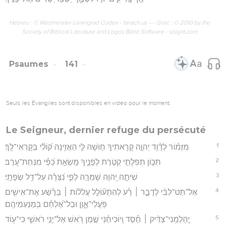
Hébreu : © Westminster Leningrad Codex - tanach.us --- Grec : © 2010 by the
Society of Biblical Literature and Logos Bible Software - sblgnt.com
Psaumes
141
Seuls les Évangiles sont disponibles en vidéo pour le moment.
Le Seigneur, dernier refuge du persécuté
1
מִזְמ֗וֹר לְדָ֫וִ֥ד יְהוָ֣ה קְ֭רָאתִיךָ ח֣וּשָׁה לִּ֑י הַאֲזִ֥ינָה ק֝וֹלִ֗י בְּקָרְאִי־לָֽךְ׃
2
תִּכּ֤וֹן תְּפִלָּתִ֣י קְטֹ֣רֶת לְפָנֶ֑יךָ מַֽשְׂאַ֥ת כַּ֝פַּ֗י מִנְחַת־עָֽרֶב׃
3
שִׁיתָ֣ה יְ֭הוָה שָׁמְרָ֣ה לְפִ֑י נִ֝צְּרָ֗ה עַל־דַּ֥ל שְׂפָתָֽי׃
4
אַל־תַּט־לִבִּ֨י לְדָבָ֪ר ׀ רָ֡ע לְהִתְע֘וֹלֵ֤ל עֲלִל֨וֹת ׀ בְּרֶ֗שַׁע אֶת־אִישִׁ֥ים
פֹּֽעֲלֵי־אָ֑וֶן וּבַל־אֶ֝לְחַ֗ם בְּמַנְעַמֵּיהֶֽם׃
5
יֶֽהֶלְמֵֽנִי־צַדִּ֨יק ׀ חֶ֡סֶד וְֽיוֹכִיחֵ֗נִי שֶׁ֣מֶן רֹ֭אשׁ אַל־יָנִ֣י רֹאשִׁ֑י כִּי־ע֥וֹד