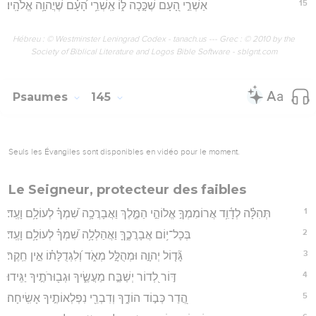
15
אַשְׁרֵ֣י הָ֭עָם שֶׁכָּ֣כָה לּ֑וֹ אַֽשְׁרֵ֥י הָ֝עָ֗ם שֶׁיֲהוָ֥ה אֱלֹהָֽיו׃
Hébreu : © Westminster Leningrad Codex - tanach.us --- Grec : © 2010 by the
Society of Biblical Literature and Logos Bible Software - sblgnt.com
Psaumes
145
Seuls les Évangiles sont disponibles en vidéo pour le moment.
Le Seigneur, protecteur des faibles
1
תְּהִלָּ֗ה לְדָ֫וִ֥ד אֲרוֹמִמְךָ֣ אֱלוֹהַ֣י הַמֶּ֑לֶךְ וַאֲבָרֲכָ֥ה שִׁ֝מְךָ֗ לְעוֹלָ֥ם וָעֶֽד׃
2
בְּכָל־י֥וֹם אֲבָרֲכֶ֑ךָּ וַאֲהַלְלָ֥ה שִׁ֝מְךָ֗ לְעוֹלָ֥ם וָעֶֽד׃
3
גָּ֘ד֤וֹל יְהוָ֣ה וּמְהֻלָּ֣ל מְאֹ֑ד וְ֝לִגְדֻלָּת֗וֹ אֵ֣ין חֵֽקֶר׃
4
דּ֣וֹר לְ֭דוֹר יְשַׁבַּ֣ח מַעֲשֶׂ֑יךָ וּגְב֖וּרֹתֶ֣יךָ יַגִּֽידוּ׃
5
הֲ֭דַר כְּב֣וֹד הוֹדֶ֑ךָ וְדִבְרֵ֖י נִפְלְאוֹתֶ֣יךָ אָשִֽׂיחָה׃