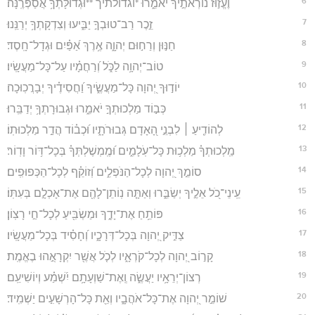
6
וֶעֱז֣וּז נוֹרְאֹתֶ֣יךָ יֹאמֵ֑רוּ *וגדולתיך **וּגְדוּלָּתְךָ֥ אֲסַפְּרֶֽנָּה׃
7
זֵ֣כֶר רַב־טוּבְךָ֣ יַבִּ֑יעוּ וְצִדְקָתְךָ֥ יְרַנֵּֽנוּ׃
8
חַנּ֣וּן וְרַח֣וּם יְהוָ֑ה אֶ֥רֶךְ אַ֝פַּ֗יִם וּגְדָל־חָֽסֶד׃
9
טוֹב־יְהוָ֥ה לַכֹּ֑ל וְ֝רַחֲמָ֗יו עַל־כָּל־מַעֲשָֽׂיו׃
10
יוֹד֣וּךָ יְ֭הוָה כָּל־מַעֲשֶׂ֑יךָ וַ֝חֲסִידֶ֗יךָ יְבָרֲכֽוּכָה׃
11
כְּב֣וֹד מַלְכוּתְךָ֣ יֹאמֵ֑רוּ וּגְבוּרָתְךָ֥ יְדַבֵּֽרוּ׃
12
לְהוֹדִ֤יעַ ׀ לִבְנֵ֣י הָ֭אָדָם גְּבוּרֹתָ֑יו וּ֝כְב֗וֹד הֲדַ֣ר מַלְכוּתֽוֹ׃
13
מַֽלְכוּתְךָ֗ מַלְכ֥וּת כָּל־עֹֽלָמִ֑ים וּ֝מֶֽמְשֶׁלְתְּךָ֗ בְּכָל־דּ֥וֹר וָדֽוֹר׃
14
סוֹמֵ֣ךְ יְ֭הוָה לְכָל־הַנֹּפְלִ֑ים וְ֝זוֹקֵ֗ף לְכָל־הַכְּפוּפִֽים׃
15
עֵֽינֵי־כֹ֭ל אֵלֶ֣יךָ יְשַׂבֵּ֑רוּ וְאַתָּ֤ה נֽוֹתֵן־לָהֶ֖ם אֶת־אָכְלָ֣ם בְּעִתּֽוֹ׃
16
פּוֹתֵ֥חַ אֶת־יָדֶ֑ךָ וּמַשְׂבִּ֖יעַ לְכָל־חַ֣י רָצֽוֹן׃
17
צַדִּ֣יק יְ֭הוָה בְּכָל־דְּרָכָ֑יו וְ֝חָסִ֗יד בְּכָל־מַעֲשָֽׂיו׃
18
קָר֣וֹב יְ֭הוָה לְכָל־קֹרְאָ֑יו לְכֹ֤ל אֲשֶׁ֖ר יִקְרָאֻ֣הוּ בֶאֱמֶֽת׃
19
רְצוֹן־יְרֵאָ֥יו יַעֲשֶׂ֑ה וְֽאֶת־שַׁוְעָתָ֥ם יִ֝שְׁמַ֗ע וְיוֹשִׁיעֵֽם׃
20
שׁוֹמֵ֣ר יְ֭הוָה אֶת־כָּל־אֹהֲבָ֑יו וְאֵ֖ת כָּל־הָרְשָׁעִ֣ים יַשְׁמִֽיד׃