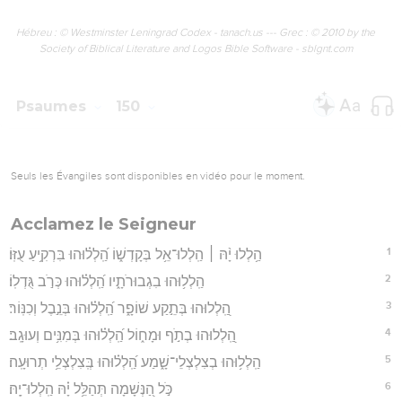
Hébreu : © Westminster Leningrad Codex - tanach.us --- Grec : © 2010 by the
Society of Biblical Literature and Logos Bible Software - sblgnt.com
Psaumes
150
Seuls les Évangiles sont disponibles en vidéo pour le moment.
Acclamez le Seigneur
1
הַ֥לְלוּ יָ֨הּ ׀ הַֽלְלוּ־אֵ֥ל בְּקָדְשׁ֑וֹ הַֽ֝לְל֗וּהוּ בִּרְקִ֥יעַ עֻזּֽוֹ׃
2
הַֽלְל֥וּהוּ בִגְבוּרֹתָ֑יו הַֽ֝לְל֗וּהוּ כְּרֹ֣ב גֻּדְלֽוֹ׃
3
הַֽ֭לְלוּהוּ בְּתֵ֣קַע שׁוֹפָ֑ר הַֽ֝לְל֗וּהוּ בְּנֵ֣בֶל וְכִנּֽוֹר׃
4
הַֽ֭לְלוּהוּ בְתֹ֣ף וּמָח֑וֹל הַֽ֝לְל֗וּהוּ בְּמִנִּ֥ים וְעוּגָֽב׃
5
הַֽלְל֥וּהוּ בְצִלְצְלֵי־שָׁ֑מַע הַֽ֝לְל֗וּהוּ בְּֽצִלְצְלֵ֥י תְרוּעָֽה׃
6
כֹּ֣ל הַ֭נְּשָׁמָה תְּהַלֵּ֥ל יָ֗הּ הַֽלְלוּ־יָֽהּ׃