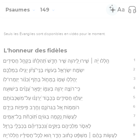
Psaumes
149
Seuls les Évangiles sont disponibles en vidéo pour le moment.
L'honneur des fidèles
1
הַ֥לְלוּ יָ֨הּ ׀ שִׁ֣ירוּ לַֽ֭יהוָה שִׁ֣יר חָדָ֑שׁ תְּ֝הִלָּת֗וֹ בִּקְהַ֥ל חֲסִידִֽים׃
2
יִשְׂמַ֣ח יִשְׂרָאֵ֣ל בְּעֹשָׂ֑יו בְּנֵֽי־צִ֝יּ֗וֹן יָגִ֥ילוּ בְמַלְכָּֽם׃
3
יְהַֽלְל֣וּ שְׁמ֣וֹ בְמָח֑וֹל בְּתֹ֥ף וְ֝כִנּ֗וֹר יְזַמְּרוּ־לֽוֹ׃
4
כִּֽי־רוֹצֶ֣ה יְהוָ֣ה בְּעַמּ֑וֹ יְפָאֵ֥ר עֲ֝נָוִ֗ים בִּישׁוּעָֽה׃
5
יַעְלְז֣וּ חֲסִידִ֣ים בְּכָב֑וֹד יְ֝רַנְּנ֗וּ עַל־מִשְׁכְּבוֹתָֽם׃
6
רוֹמְמ֣וֹת אֵ֭ל בִּגְרוֹנָ֑ם וְחֶ֖רֶב פִּֽיפִיּ֣וֹת בְּיָדָֽם׃
7
לַעֲשׂ֣וֹת נְ֭קָמָה בַּגּוֹיִ֑ם תּֽ֝וֹכֵחֹ֗ת בַּל־אֻמִּֽים׃
8
לֶאְסֹ֣ר מַלְכֵיהֶ֣ם בְּזִקִּ֑ים וְ֝נִכְבְּדֵיהֶ֗ם בְּכַבְלֵ֥י בַרְזֶֽל׃
9
לַעֲשׂ֤וֹת בָּהֶ֨ם ׀ מִשְׁפָּ֬ט כָּת֗וּב הָדָ֣ר ה֭וּא לְכָל־חֲסִידָ֗יו הַֽלְלוּ־יָֽהּ׃