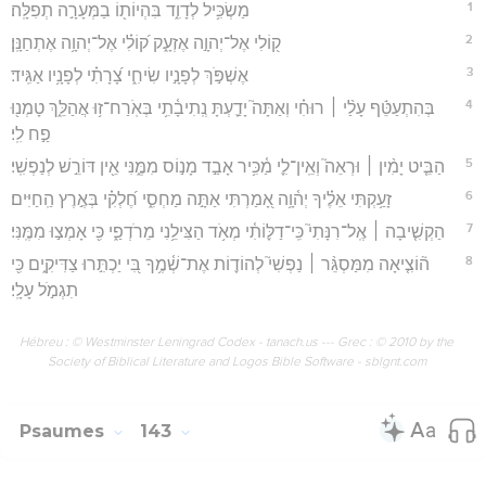
1
מַשְׂכִּ֥יל לְדָוִ֑ד בִּהְיוֹת֖וֹ בַמְּעָרָ֣ה תְפִלָּֽה׃
2
ק֭וֹלִי אֶל־יְהוָ֣ה אֶזְעָ֑ק ק֝וֹלִ֗י אֶל־יְהוָ֥ה אֶתְחַנָּֽן׃
3
אֶשְׁפֹּ֣ךְ לְפָנָ֣יו שִׂיחִ֑י צָ֝רָתִ֗י לְפָנָ֥יו אַגִּֽיד׃
4
בְּהִתְעַטֵּ֬ף עָלַ֨י ׀ רוּחִ֗י וְאַתָּה֮ יָדַ֪עְתָּ נְֽתִיבָ֫תִ֥י בְּאֹֽרַח־ז֥וּ אֲהַלֵּ֑ךְ טָמְנ֖וּ
פַ֣ח לִֽי׃
5
הַבֵּ֤יט יָמִ֨ין ׀ וּרְאֵה֮ וְאֵֽין־לִ֪י מַ֫כִּ֥יר אָבַ֣ד מָנ֣וֹס מִמֶּ֑נִּי אֵ֖ין דּוֹרֵ֣שׁ לְנַפְשִֽׁי׃
6
זָעַ֥קְתִּי אֵלֶ֗יךָ יְה֫וָ֥ה אָ֭מַרְתִּי אַתָּ֣ה מַחְסִ֑י חֶ֝לְקִ֗י בְּאֶ֣רֶץ הַֽחַיִּים׃
7
הַקְשִׁ֤יבָה ׀ אֶֽל־רִנָּתִי֮ כִּֽי־דַלּ֪וֹתִ֫י מְאֹ֥ד הַצִּילֵ֥נִי מֵרֹדְפַ֑י כִּ֖י אָמְצ֣וּ מִמֶּֽנִּי׃
8
ה֘וֹצִ֤יאָה מִמַּסְגֵּ֨ר ׀ נַפְשִׁי֮ לְהוֹד֪וֹת אֶת־שְׁ֫מֶ֥ךָ בִּ֭י יַכְתִּ֣רוּ צַדִּיקִ֑ים כִּ֖י
תִגְמֹ֣ל עָלָֽי׃
Hébreu : © Westminster Leningrad Codex - tanach.us --- Grec : © 2010 by the
Society of Biblical Literature and Logos Bible Software - sblgnt.com
Psaumes
143