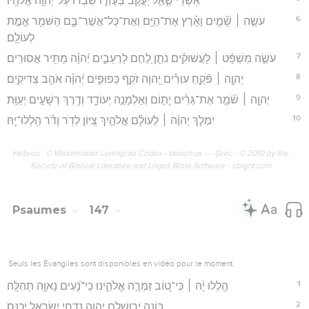
אַשְׁרֵ֗י שֶׁ֤אֵ֣ל יַעֲקֹ֣ב בְּעֶזְר֑וֹ שִׂ֝בְר֗וֹ עַל־יְהוָ֥ה אֱלֹהָֽיו׃
6
עֹשֶׂ֤ה ׀ שָׁ֘מַ֤יִם וָאָ֗רֶץ אֶת־הַיָּ֥ם וְאֶת־כָּל־אֲשֶׁר־בָּ֑ם הַשֹּׁמֵ֖ר אֱמֶ֣ת
לְעוֹלָֽם׃
7
עֹשֶׂ֤ה מִשְׁפָּ֨ט ׀ לָעֲשׁוּקִ֗ים נֹתֵ֣ן לֶ֭חֶם לָרְעֵבִ֑ים יְ֝הוָ֗ה מַתִּ֥יר אֲסוּרִֽים׃
8
יְהוָ֤ה ׀ פֹּ֘קֵ֤חַ עִוְרִ֗ים יְ֭הוָה זֹקֵ֣ף כְּפוּפִ֑ים יְ֝הוָ֗ה אֹהֵ֥ב צַדִּיקִֽים׃
9
יְהוָ֤ה ׀ שֹׁ֘מֵ֤ר אֶת־גֵּרִ֗ים יָת֣וֹם וְאַלְמָנָ֣ה יְעוֹדֵ֑ד וְדֶ֖רֶךְ רְשָׁעִ֣ים יְעַוֵּֽת׃
10
יִמְלֹ֤ךְ יְהוָ֨ה ׀ לְעוֹלָ֗ם אֱלֹהַ֣יִךְ צִ֭יּוֹן לְדֹ֥ר וָדֹ֗ר הַֽלְלוּ־יָֽהּ׃
Hébreu : © Westminster Leningrad Codex - tanach.us --- Grec : © 2010 by the
Society of Biblical Literature and Logos Bible Software - sblgnt.com
Psaumes
147
Seuls les Évangiles sont disponibles en vidéo pour le moment.
1
הַ֥לְלוּ יָ֨הּ ׀ כִּי־ט֭וֹב זַמְּרָ֣ה אֱלֹהֵ֑ינוּ כִּֽי־נָ֝עִים נָאוָ֥ה תְהִלָּֽה׃
2
בּוֹנֵ֣ה יְרוּשָׁלִַ֣ם יְהוָ֑ה נִדְחֵ֖י יִשְׂרָאֵ֣ל יְכַנֵּֽס׃