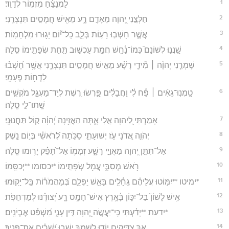
1
לַמְנַצֵּ֗חַ מִזְמ֥וֹר לְדָוִֽד׃
2
חַלְּצֵ֣נִי יְ֭הוָה מֵאָדָ֣ם רָ֑ע מֵאִ֖ישׁ חֲמָסִ֣ים תִּנְצְרֵֽנִי׃
3
אֲשֶׁ֤ר חָשְׁב֣וּ רָע֣וֹת בְּלֵ֑ב כָּל־י֝֗וֹם יָג֥וּרוּ מִלְחָמֽוֹת׃
4
שָֽׁנֲנ֣וּ לְשׁוֹנָם֮ כְּֽמוֹ־נָ֫חָ֥שׁ חֲמַ֥ת עַכְשׁ֑וּב תַּ֖חַת שְׂפָתֵ֣ימוֹ סֶֽלָה׃
5
שָׁמְרֵ֤נִי יְהוָ֨ה ׀ מִ֘ידֵ֤י רָשָׁ֗ע מֵאִ֣ישׁ חֲמָסִ֣ים תִּנְצְרֵ֑נִי אֲשֶׁ֥ר חָ֝שְׁב֗וּ
לִדְח֥וֹת פְּעָמָֽי׃
6
טָֽמְנֽוּ־גֵאִ֨ים ׀ פַּ֡ח לִ֗י וַחֲבָלִ֗ים פָּ֣רְשׂוּ רֶ֭שֶׁת לְיַד־מַעְגָּ֑ל מֹקְשִׁ֖ים
שָֽׁתוּ־לִ֣י סֶֽלָה׃
7
אָמַ֣רְתִּי לַ֭יהוָה אֵ֣לִי אָ֑תָּה הַאֲזִ֥ינָה יְ֝הוָ֗ה ק֣וֹל תַּחֲנוּנָֽי׃
8
יְהֹוִ֣ה אֲ֭דֹנָי עֹ֣ז יְשׁוּעָתִ֑י סַכֹּ֥תָה לְ֝רֹאשִׁ֗י בְּי֣וֹם נָֽשֶׁק׃
9
אַל־תִּתֵּ֣ן יְ֭הוָה מַאֲוַיֵּ֣י רָשָׁ֑ע זְמָמ֥וֹ אַל־תָּ֝פֵ֗ק יָר֥וּמוּ סֶֽלָה׃
10
רֹ֥אשׁ מְסִבָּ֑י עֲמַ֖ל שְׂפָתֵ֣ימוֹ *יכסומו **יְכַסֵּֽמוֹ׃
11
*ימיטו **יִמּ֥וֹטוּ עֲלֵיהֶ֗ם גֶּֽחָ֫לִ֥ים בָּאֵ֥שׁ יַפִּלֵ֑ם בְּ֝מַהֲמֹר֗וֹת בַּֽל־יָקֽוּמוּ׃
12
אִ֥ישׁ לָשׁוֹן֮ בַּל־יִכּ֪וֹן בָּ֫אָ֥רֶץ אִישׁ־חָמָ֥ס רָ֑ע יְ֝צוּדֶ֗נּוּ לְמַדְחֵפֹֽת׃
13
*ידעת **יָדַ֗עְתִּי כִּֽי־יַעֲשֶׂ֣ה יְ֭הוָה דִּ֣ין עָנִ֑י מִ֝שְׁפַּ֗ט אֶבְיֹנִֽים׃
14
אַ֣ךְ צַ֭דִּיקִים יוֹד֣וּ לִשְׁמֶ֑ךָ יֵשְׁב֥וּ יְ֝שָׁרִ֗ים אֶת־פָּנֶֽיךָ׃