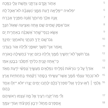
5
אָח֣וֹר וָקֶ֣דֶם צַרְתָּ֑נִי וַתָּ֖שֶׁת עָלַ֣י כַּפֶּֽכָה׃
6
*פלאיה **פְּלִ֣יאָֽה דַ֣עַת מִמֶּ֑נִּי נִ֝שְׂגְּבָ֗ה לֹא־א֥וּכַֽל לָֽהּ׃
7
אָ֭נָ֥ה אֵלֵ֣ךְ מֵרוּחֶ֑ךָ וְ֝אָ֗נָה מִפָּנֶ֥יךָ אֶבְרָֽח׃
8
אִם־אֶסַּ֣ק שָׁ֭מַיִם שָׁ֣ם אָ֑תָּה וְאַצִּ֖יעָה שְּׁא֣וֹל הִנֶּֽךָּ׃
9
אֶשָּׂ֥א כַנְפֵי־שָׁ֑חַר אֶ֝שְׁכְּנָ֗ה בְּאַחֲרִ֥ית יָֽם׃
10
גַּם־שָׁ֭ם יָדְךָ֣ תַנְחֵ֑נִי וְֽתֹאחֲזֵ֥נִי יְמִינֶֽךָ׃
11
וָ֭אֹמַר אַךְ־חֹ֣שֶׁךְ יְשׁוּפֵ֑נִי וְ֝לַ֗יְלָה א֣וֹר בַּעֲדֵֽנִי׃
12
גַּם־חֹשֶׁךְ֮ לֹֽא־יַחְשִׁ֪יךְ מִ֫מֶּ֥ךָ וְ֭לַיְלָה כַּיּ֣וֹם יָאִ֑יר כַּ֝חֲשֵׁיכָ֗ה כָּאוֹרָֽה׃
13
כִּֽי־אַ֭תָּה קָנִ֣יתָ כִלְיֹתָ֑י תְּ֝סֻכֵּ֗נִי בְּבֶ֣טֶן אִמִּֽי׃
14
אֽוֹדְךָ֗ עַ֤ל כִּ֥י נוֹרָא֗וֹת נִ֫פְלֵ֥יתִי נִפְלָאִ֥ים מַעֲשֶׂ֑יךָ וְ֝נַפְשִׁ֗י יֹדַ֥עַת מְאֹֽד׃
15
לֹא־נִכְחַ֥ד עָצְמִ֗י מִ֫מֶּ֥ךָּ אֲשֶׁר־עֻשֵּׂ֥יתִי בַסֵּ֑תֶר רֻ֝קַּ֗מְתִּי בְּֽתַחְתִּיּ֥וֹת אָֽרֶץ׃
16
גָּלְמִ֤י ׀ רָ֘א֤וּ עֵינֶ֗יךָ וְעַֽל־סִפְרְךָ֮ כֻּלָּ֪ם יִכָּ֫תֵ֥בוּ יָמִ֥ים יֻצָּ֑רוּ *ולא **וְל֖וֹ אֶחָ֣ד
בָּהֶֽם׃
17
וְלִ֗י מַה־יָּקְר֣וּ רֵעֶ֣יךָ אֵ֑ל מֶ֥ה עָ֝צְמוּ רָאשֵׁיהֶֽם׃
18
אֶ֭סְפְּרֵם מֵח֣וֹל יִרְבּ֑וּן הֱ֝קִיצֹ֗תִי וְעוֹדִ֥י עִמָּֽךְ׃