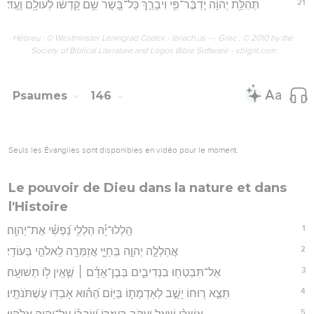
21
תְּהִלַּ֥ת יְהוָ֗ה יְֽדַבֶּ֫ר־פִּ֥י וִיבָרֵ֣ךְ כָּל־בָּ֭שָׂר שֵׁ֥ם קָדְשׁ֗וֹ לְעוֹלָ֥ם וָעֶֽד׃
Hébreu : © Westminster Leningrad Codex - tanach.us --- Grec : © 2010 by the
Society of Biblical Literature and Logos Bible Software - sblgnt.com
Psaumes
146
Seuls les Évangiles sont disponibles en vidéo pour le moment.
Le pouvoir de Dieu dans la nature et dans
l'Histoire
1
הַֽלְלוּ־יָ֡הּ הַלְלִ֥י נַ֝פְשִׁ֗י אֶת־יְהוָֽה׃
2
אֲהַלְלָ֣ה יְהוָ֣ה בְּחַיָּ֑י אֲזַמְּרָ֖ה לֵֽאלֹהַ֣י בְּעוֹדִֽי׃
3
אַל־תִּבְטְח֥וּ בִנְדִיבִ֑ים בְּבֶן־אָדָ֓ם ׀ שֶׁ֤אֵֽין ל֥וֹ תְשׁוּעָֽה׃
4
תֵּצֵ֣א ר֭וּחוֹ יָשֻׁ֣ב לְאַדְמָת֑וֹ בַּיּ֥וֹם הַ֝ה֗וּא אָבְד֥וּ עֶשְׁתֹּנֹתָֽיו׃
5