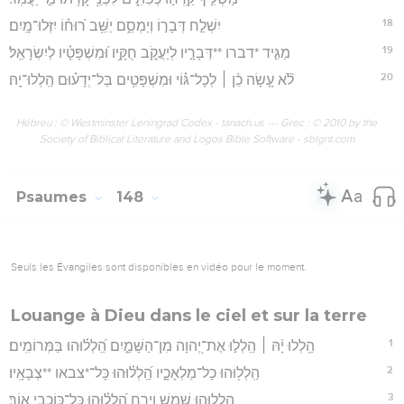
18
יִשְׁלַ֣ח דְּבָר֣וֹ וְיַמְסֵ֑ם יַשֵּׁ֥ב ר֝וּח֗וֹ יִזְּלוּ־מָֽיִם׃
19
מַגִּ֣יד *דברו **דְּבָרָ֣יו לְיַעֲקֹ֑ב חֻקָּ֥יו וּ֝מִשְׁפָּטָ֗יו לְיִשְׂרָאֵֽל׃
20
לֹ֘א עָ֤שָׂה כֵ֨ן ׀ לְכָל־גּ֗וֹי וּמִשְׁפָּטִ֥ים בַּל־יְדָע֗וּם הַֽלְלוּ־יָֽהּ׃
Hébreu : © Westminster Leningrad Codex - tanach.us --- Grec : © 2010 by the
Society of Biblical Literature and Logos Bible Software - sblgnt.com
Psaumes
148
Seuls les Évangiles sont disponibles en vidéo pour le moment.
Louange à Dieu dans le ciel et sur la terre
1
הַ֥לְלוּ יָ֨הּ ׀ הַֽלְל֣וּ אֶת־יְ֭הוָה מִן־הַשָּׁמַ֑יִם הַֽ֝לְל֗וּהוּ בַּמְּרוֹמִֽים׃
2
הַֽלְל֥וּהוּ כָל־מַלְאָכָ֑יו הַֽ֝לְל֗וּהוּ כָּל־*צבאו **צְבָאָֽיו׃
3
הַֽ֭לְלוּהוּ שֶׁ֣מֶשׁ וְיָרֵ֑חַ הַ֝לְל֗וּהוּ כָּל־כּ֥וֹכְבֵי אֽוֹר׃