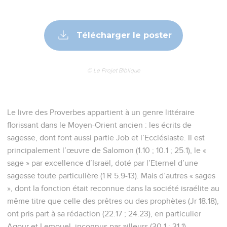
Télécharger le poster
© Le Projet Biblique
Le livre des Proverbes appartient à un genre littéraire
florissant dans le Moyen-Orient ancien : les écrits de
sagesse, dont font aussi partie Job et l’Ecclésiaste. Il est
principalement l’œuvre de Salomon (1.10 ; 10.1 ; 25.1), le «
sage » par excellence d’Israël, doté par l’Eternel d’une
sagesse toute particulière (1 R 5.9-13). Mais d’autres « sages
», dont la fonction était reconnue dans la société israélite au
même titre que celle des prêtres ou des prophètes (Jr 18.18),
ont pris part à sa rédaction (22.17 ; 24.23), en particulier
Agour et Lemouel, inconnus par ailleurs (30.1 ; 31.1).