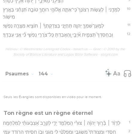
הַצִּילֵ֖נִי מֵאֹיְבַ֥י ׀ יְהוָ֗ה אֵלֶ֥יךָ כִסִּֽתִי׃
10
לַמְּדֵ֤נִי ׀ לַֽעֲשׂ֣וֹת רְצוֹנֶךָ֮ כִּֽי־אַתָּ֪ה אֱל֫וֹהָ֥י רוּחֲךָ֥ טוֹבָ֑ה תַּ֝נְחֵ֗נִי בְּאֶ֣רֶץ
מִישֽׁוֹר׃
11
לְמַֽעַן־שִׁמְךָ֣ יְהוָ֣ה תְּחַיֵּ֑נִי בְּצִדְקָתְךָ֓ ׀ תוֹצִ֖יא מִצָּרָ֣ה נַפְשִֽׁי׃
12
וּֽבְחַסְדְּךָ֮ תַּצְמִ֪ית אֹ֫יְבָ֥י וְֽ֭הַאֲבַדְתָּ כָּל־צֹרֲרֵ֣י נַפְשִׁ֑י כִּ֝֗י אֲנִ֣י עַבְדֶּֽךָ׃
Hébreu : © Westminster Leningrad Codex - tanach.us --- Grec : © 2010 by the
Society of Biblical Literature and Logos Bible Software - sblgnt.com
Psaumes
144
Seuls les Évangiles sont disponibles en vidéo pour le moment.
Ton règne est un règne éternel
1
לְדָוִ֨ד ׀ בָּ֘ר֤וּךְ יְהוָ֨ה ׀ צוּרִ֗י הַֽמְלַמֵּ֣ד יָדַ֣י לַקְרָ֑ב אֶ֝צְבְּעוֹתַ֗י לַמִּלְחָמָֽה׃
2
חַסְדִּ֥י וּמְצוּדָתִי֮ מִשְׂגַּבִּ֪י וּֽמְפַלְטִ֫י לִ֥י מָ֭גִנִּי וּב֣וֹ חָסִ֑יתִי הָרוֹדֵ֖ד עַמִּ֣י