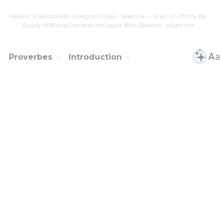
Hébreu : © Westminster Leningrad Codex - tanach.us --- Grec : © 2010 by the
Society of Biblical Literature and Logos Bible Software - sblgnt.com
Proverbes
Introduction