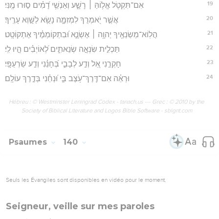
19
אִם־תִּקְטֹ֖ל אֱל֥וֹהַּ ׀ רָשָׁ֑ע וְאַנְשֵׁ֥י דָ֝מִ֗ים ס֣וּרוּ מֶֽנִּי׃
20
אֲשֶׁ֣ר יֹ֭אמְרֻךָ לִמְזִמָּ֑ה נָשֻׂ֖א לַשָּׁ֣וְא עָרֶֽיךָ׃
21
הֲלֽוֹא־מְשַׂנְאֶ֖יךָ יְהוָ֥ה ׀ אֶשְׂנָ֑א וּ֝בִתְקוֹמְמֶ֗יךָ אֶתְקוֹטָֽט׃
22
תַּכְלִ֣ית שִׂנְאָ֣ה שְׂנֵאתִ֑ים לְ֝אוֹיְבִ֗ים הָ֣יוּ לִֽי׃
23
חָקְרֵ֣נִי אֵ֭ל וְדַ֣ע לְבָבִ֑י בְּ֝חָנֵ֗נִי וְדַ֣ע שַׂרְעַפָּֽי׃
24
וּרְאֵ֗ה אִם־דֶּֽרֶךְ־עֹ֥צֶב בִּ֑י וּ֝נְחֵ֗נִי בְּדֶ֣רֶךְ עוֹלָֽם׃
Hébreu : © Westminster Leningrad Codex - tanach.us --- Grec : © 2010 by the
Society of Biblical Literature and Logos Bible Software - sblgnt.com
Psaumes
140
Seuls les Évangiles sont disponibles en vidéo pour le moment.
Seigneur, veille sur mes paroles