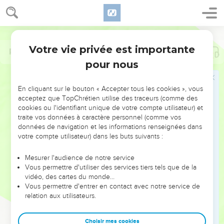
Votre vie privée est importante
Psaumes
139
pour nous
NE MANQUEZ PAS L’ÉVÉNEMENT
En cliquant sur le bouton « Accepter tous les cookies », vous
DE L’ANNÉE !
acceptez que TopChrétien utilise des traceurs (comme des
cookies ou l'identifiant unique de votre compte utilisateur) et
ET SI LEURS ERREURS POUVAIENT VOUS ÉVITER LES
traite vos données à caractère personnel (comme vos
VOTRES ?
données de navigation et les informations renseignées dans
votre compte utilisateur) dans les buts suivants :
On admire souvent les leaders pour leurs réussites, leur impact,
leur foi ou leur vision. Mais on voit moins les doutes, les erreurs
Mesurer l'audience de notre service
Vous permettre d'utiliser des services tiers tels que de la
et les saisons difficiles qu'ils ont traversés, alors même que ce
vidéo, des cartes du monde…
sont elles qui les ont façonnés.
Vous permettre d'entrer en contact avec notre service de
relation aux utilisateurs.
Dans cette conférence, leaders, entrepreneurs, et responsables
reviennent sur les erreurs marquantes de leur parcours et les
clés pour avancer avec plus de sagesse afin que leurs erreurs
Choisir mes cookies