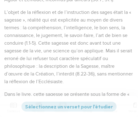
L’objet de la réflexion et de l’instruction des sages était la «
sagesse », réalité qui est explicitée au moyen de divers
termes : la compréhension, l’intelligence, le bon sens, la
connaissance, le jugement, le savoir-faire, l’art de bien se
conduire (1.1-5). Cette sagesse est donc avant tout une
sagesse de la vie, une science qu’on applique. Mais il serait
erroné de lui refuser tout caractère spéculatif ou
philosophique : la description de la Sagesse, maître
d’œuvre de la Création, l’interdit (8.22-36), sans mentionner
la réflexion de l’Ecclésiaste.
Dans le livre, cette sagesse se présente sous la forme de «
proverbes » ou, comme il a été traduit, de « maximes » (1.6),
souvent imagées. Celles-ci se composent au minimum de
Contenus
Versions
Commentaires
Strong
Dictionnaire
deux affirmations parallèles qui se répètent, se complètent
ou s’opposent. Tel est le cas de la plupart des maximes des
chapitres 10 à 31. Mais, parfois, elles forment des sections
Paramètres de lecture