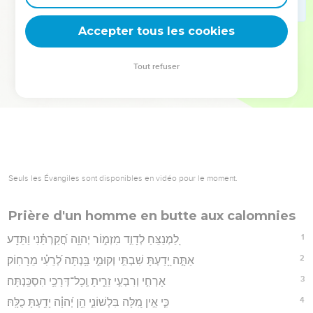
deviennent vos tremplins. Que vous guidiez un ministère, une
équipe, un groupe ou une famille, leur expérience est faite
Accepter tous les cookies
pour vous.
Tout refuser
Je découvre l’événement
Seuls les Évangiles sont disponibles en vidéo pour le moment.
Prière d'un homme en butte aux calomnies
1
לַ֭מְנַצֵּחַ לְדָוִ֣ד מִזְמ֑וֹר יְהוָ֥ה חֲ֝קַרְתַּ֗נִי וַתֵּדָֽע׃
2
אַתָּ֣ה יָ֭דַעְתָּ שִׁבְתִּ֣י וְקוּמִ֑י בַּ֥נְתָּה לְ֝רֵעִ֗י מֵרָחֽוֹק׃
3
אָרְחִ֣י וְרִבְעִ֣י זֵרִ֑יתָ וְֽכָל־דְּרָכַ֥י הִסְכַּֽנְתָּה׃
4
כִּ֤י אֵ֣ין מִ֭לָּה בִּלְשׁוֹנִ֑י הֵ֥ן יְ֝הוָ֗ה יָדַ֥עְתָּ כֻלָּֽהּ׃