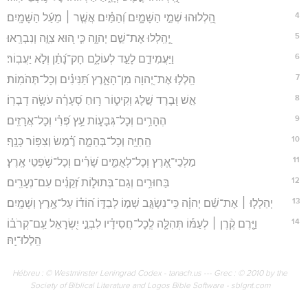
4
הַֽ֭לְלוּהוּ שְׁמֵ֣י הַשָּׁמָ֑יִם וְ֝הַמַּ֗יִם אֲשֶׁ֤ר ׀ מֵעַ֬ל הַשָּׁמָֽיִם׃
5
יְֽ֭הַֽלְלוּ אֶת־שֵׁ֣ם יְהוָ֑ה כִּ֤י ה֭וּא צִוָּ֣ה וְנִבְרָֽאוּ׃
6
וַיַּעֲמִידֵ֣ם לָעַ֣ד לְעוֹלָ֑ם חָק־נָ֝תַ֗ן וְלֹ֣א יַעֲבֽוֹר׃
7
הַֽלְל֣וּ אֶת־יְ֭הוָה מִן־הָאָ֑רֶץ תַּ֝נִּינִ֗ים וְכָל־תְּהֹמֽוֹת׃
8
אֵ֣שׁ וּ֭בָרָד שֶׁ֣לֶג וְקִיט֑וֹר ר֥וּחַ סְ֝עָרָ֗ה עֹשָׂ֥ה דְבָרֽוֹ׃
9
הֶהָרִ֥ים וְכָל־גְּבָע֑וֹת עֵ֥ץ פְּ֝רִ֗י וְכָל־אֲרָזִֽים׃
10
הַֽחַיָּ֥ה וְכָל־בְּהֵמָ֑ה רֶ֝֗מֶשׂ וְצִפּ֥וֹר כָּנָֽף׃
11
מַלְכֵי־אֶ֭רֶץ וְכָל־לְאֻמִּ֑ים שָׂ֝רִ֗ים וְכָל־שֹׁ֥פְטֵי אָֽרֶץ׃
12
בַּחוּרִ֥ים וְגַם־בְּתוּל֑וֹת זְ֝קֵנִ֗ים עִם־נְעָרִֽים׃
13
יְהַלְל֤וּ ׀ אֶת־שֵׁ֬ם יְהוָ֗ה כִּֽי־נִשְׂגָּ֣ב שְׁמ֣וֹ לְבַדּ֑וֹ ה֝וֹד֗וֹ עַל־אֶ֥רֶץ וְשָׁמָֽיִם׃
14
וַיָּ֤רֶם קֶ֨רֶן ׀ לְעַמּ֡וֹ תְּהִלָּ֤ה לְֽכָל־חֲסִידָ֗יו לִבְנֵ֣י יִ֭שְׂרָאֵל עַֽם־קְרֹב֗וֹ
הַֽלְלוּ־יָֽהּ׃
Hébreu : © Westminster Leningrad Codex - tanach.us --- Grec : © 2010 by the
Society of Biblical Literature and Logos Bible Software - sblgnt.com