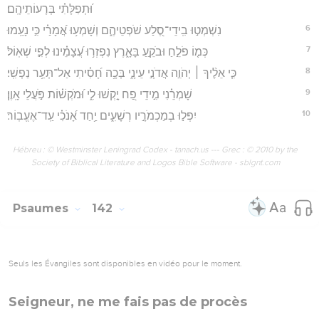
וּ֝תְפִלָּתִ֗י בְּרָעוֹתֵיהֶֽם׃
6
נִשְׁמְט֣וּ בִֽידֵי־סֶ֭לַע שֹׁפְטֵיהֶ֑ם וְשָׁמְע֥וּ אֲ֝מָרַ֗י כִּ֣י נָעֵֽמוּ׃
7
כְּמ֤וֹ פֹלֵ֣חַ וּבֹקֵ֣עַ בָּאָ֑רֶץ נִפְזְר֥וּ עֲ֝צָמֵ֗ינוּ לְפִ֣י שְׁאֽוֹל׃
8
כִּ֤י אֵלֶ֨יךָ ׀ יְהֹוִ֣ה אֲדֹנָ֣י עֵינָ֑י בְּכָ֥ה חָ֝סִ֗יתִי אַל־תְּעַ֥ר נַפְשִֽׁי׃
9
שָׁמְרֵ֗נִי מִ֣ידֵי פַ֭ח יָ֣קְשׁוּ לִ֑י וּ֝מֹקְשׁ֗וֹת פֹּ֣עֲלֵי אָֽוֶן׃
10
יִפְּל֣וּ בְמַכְמֹרָ֣יו רְשָׁעִ֑ים יַ֥חַד אָ֝נֹכִ֗י עַֽד־אֶעֱבֽוֹר׃
Hébreu : © Westminster Leningrad Codex - tanach.us --- Grec : © 2010 by the
Society of Biblical Literature and Logos Bible Software - sblgnt.com
Psaumes
142
Seuls les Évangiles sont disponibles en vidéo pour le moment.
Seigneur, ne me fais pas de procès