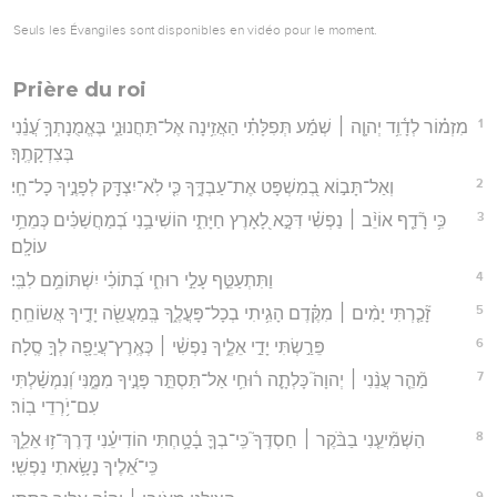
Seuls les Évangiles sont disponibles en vidéo pour le moment.
Prière du roi
1
מִזְמ֗וֹר לְדָ֫וִ֥ד יְהוָ֤ה ׀ שְׁמַ֬ע תְּפִלָּתִ֗י הַאֲזִ֥ינָה אֶל־תַּחֲנוּנַ֑י בֶּאֱמֻנָתְךָ֥ עֲ֝נֵ֗נִי
בְּצִדְקָתֶֽךָ׃
2
וְאַל־תָּב֣וֹא בְ֭מִשְׁפָּט אֶת־עַבְדֶּ֑ךָ כִּ֤י לֹֽא־יִצְדַּ֖ק לְפָנֶ֣יךָ כָל־חָֽי׃
3
כִּ֥י רָ֘דַ֤ף אוֹיֵ֨ב ׀ נַפְשִׁ֗י דִּכָּ֣א לָ֭אָרֶץ חַיָּתִ֑י הוֹשִׁיבַ֥נִי בְ֝מַחֲשַׁכִּ֗ים כְּמֵתֵ֥י
עוֹלָֽם׃
4
וַתִּתְעַטֵּ֣ף עָלַ֣י רוּחִ֑י בְּ֝תוֹכִ֗י יִשְׁתּוֹמֵ֥ם לִבִּֽי׃
5
זָ֘כַ֤רְתִּי יָמִ֨ים ׀ מִקֶּ֗דֶם הָגִ֥יתִי בְכָל־פָּעֳלֶ֑ךָ בְּֽמַעֲשֵׂ֖ה יָדֶ֣יךָ אֲשׂוֹחֵֽחַ׃
6
פֵּרַ֣שְׂתִּי יָדַ֣י אֵלֶ֑יךָ נַפְשִׁ֓י ׀ כְּאֶֽרֶץ־עֲיֵפָ֖ה לְךָ֣ סֶֽלָה׃
7
מַ֘הֵ֤ר עֲנֵ֨נִי ׀ יְהוָה֮ כָּלְתָ֪ה ר֫וּחִ֥י אַל־תַּסְתֵּ֣ר פָּנֶ֣יךָ מִמֶּ֑נִּי וְ֝נִמְשַׁ֗לְתִּי
עִם־יֹ֥רְדֵי בֽוֹר׃
8
הַשְׁמִ֘יעֵ֤נִי בַבֹּ֨קֶר ׀ חַסְדֶּךָ֮ כִּֽי־בְךָ֪ בָ֫טָ֥חְתִּי הוֹדִיעֵ֗נִי דֶּֽרֶךְ־ז֥וּ אֵלֵ֑ךְ
כִּֽי־אֵ֝לֶיךָ נָשָׂ֥אתִי נַפְשִֽׁי׃
9