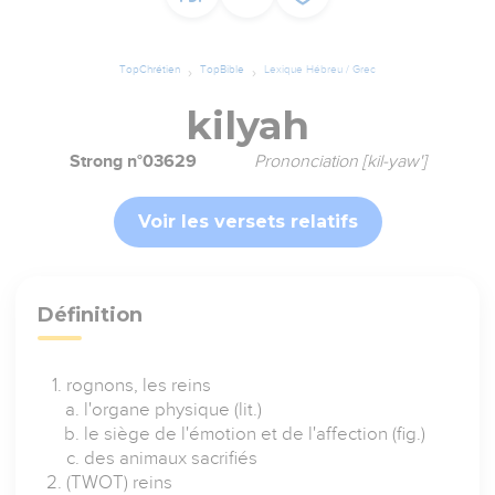
TopChrétien
TopBible
Lexique Hébreu / Grec
kilyah
Strong n°03629
Prononciation [kil-yaw']
Voir les versets relatifs
Définition
rognons, les reins
l'organe physique (lit.)
le siège de l'émotion et de l'affection (fig.)
des animaux sacrifiés
(TWOT) reins