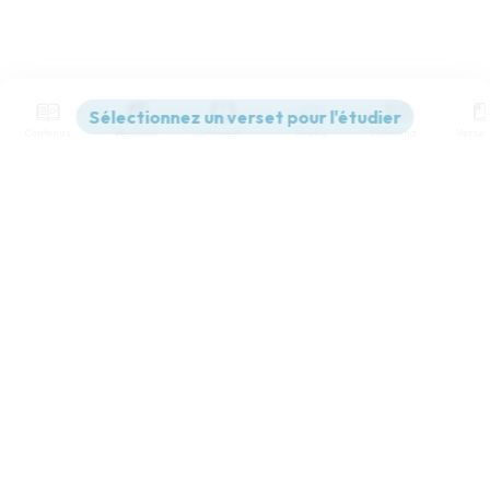
Contenus
Versions
Commentaires
Strong
Dictionnaire
Paramètres de lecture
Afficher les numéros de versets
Mode dyslexique
Désactivé
Simple
Coul
eur
Police d'écriture
Serif
Sans-serif