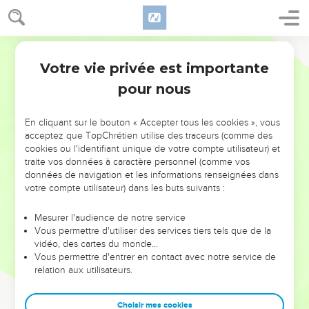
Votre vie privée est importante
pour nous
NE MANQUEZ PAS L’ÉVÉNEMENT
En cliquant sur le bouton « Accepter tous les cookies », vous
DE L’ANNÉE !
acceptez que TopChrétien utilise des traceurs (comme des
cookies ou l'identifiant unique de votre compte utilisateur) et
ET SI LEURS ERREURS POUVAIENT VOUS ÉVITER LES
traite vos données à caractère personnel (comme vos
VOTRES ?
données de navigation et les informations renseignées dans
votre compte utilisateur) dans les buts suivants :
On admire souvent les leaders pour leurs réussites, leur impact,
leur foi ou leur vision. Mais on voit moins les doutes, les erreurs
Mesurer l'audience de notre service
Vous permettre d'utiliser des services tiers tels que de la
et les saisons difficiles qu'ils ont traversés, alors même que ce
vidéo, des cartes du monde…
sont elles qui les ont façonnés.
Vous permettre d'entrer en contact avec notre service de
relation aux utilisateurs.
Dans cette conférence, leaders, entrepreneurs, et responsables
reviennent sur les erreurs marquantes de leur parcours et les
clés pour avancer avec plus de sagesse afin que leurs erreurs
Choisir mes cookies