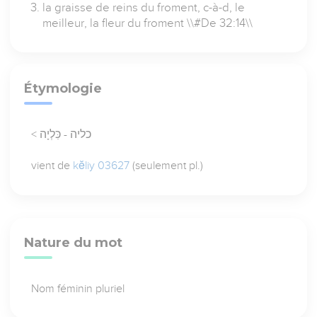
la graisse de reins du froment, c-à-d, le
meilleur, la fleur du froment \\#De 32:14\\
Étymologie
< כליה - כִּלְיָה
vient de
kĕliy 03627
(seulement pl.)
Nature du mot
Nom féminin pluriel