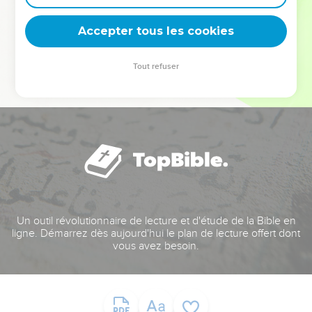
deviennent vos tremplins. Que vous guidiez un ministère, une
équipe, un groupe ou une famille, leur expérience est faite
Accepter tous les cookies
pour vous.
Tout refuser
Je découvre l’événement
Un outil révolutionnaire de lecture et d'étude de la Bible en
ligne. Démarrez dès aujourd'hui le plan de lecture offert dont
vous avez besoin.