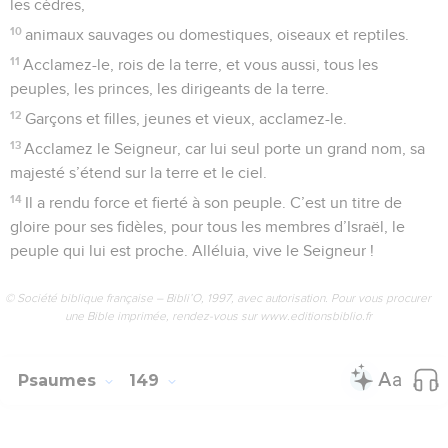
les cèdres,
10
animaux sauvages ou domestiques, oiseaux et reptiles.
11
Acclamez-le, rois de la terre, et vous aussi, tous les
peuples, les princes, les dirigeants de la terre.
12
Garçons et filles, jeunes et vieux, acclamez-le.
13
Acclamez le Seigneur, car lui seul porte un grand nom, sa
majesté s’étend sur la terre et le ciel.
14
Il a rendu force et fierté à son peuple. C’est un titre de
gloire pour ses fidèles, pour tous les membres d’Israël, le
peuple qui lui est proche. Alléluia, vive le Seigneur !
© Société biblique française – Bibli’O, 1997, avec autorisation. Pour vous procurer
une Bible imprimée, rendez-vous sur www.editionsbiblio.fr
Psaumes
149