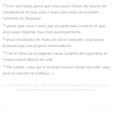
29
Il en sera ainsi parce que vous avez refusé les leçons de
l’expérience et que vous n’avez pas voulu reconnaître
l’autorité du Seigneur,
30
parce que vous n’avez pas accepté mes conseils et que
vous avez méprisé tous mes avertissements.
31
Vous récolterez les fruits de votre conduite, vous serez
écœurés par vos propres machinations.
32
Car le refus de la sagesse cause la perte des ignorants et
l’insouciance détruit les sots.
33
Par contre, celui qui m’écoute vivra en toute sécurité, sans
avoir à craindre le malheur. »
© Société biblique française – Bibli’O, 1997, avec autorisation. Pour vous procurer
une Bible imprimée, rendez-vous sur www.editionsbiblio.fr
Proverbes
2