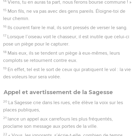
14
Viens, tu en auras ta part, nous ferons bourse commune ! »
15
Mon fils, ne va pas avec des gens pareils. Éloigne-toi de
leur chemin.
16
Ils courent faire le mal, ils sont pressés de verser le sang.
17
Lorsque l’oiseau voit le chasseur, il est inutile que celui-ci
pose un piège pour le capturer.
18
Mais eux, ils se tendent un piège à eux-mêmes, leurs
complots se retournent contre eux.
19
En effet, tel est le sort de ceux qui pratiquent le vol : la vie
des voleurs leur sera volée.
Appel et avertissement de la Sagesse
20
La Sagesse crie dans les rues, elle élève la voix sur les
places publiques,
21
lance un appel aux carrefours les plus fréquentés,
proclame son message aux portes de la ville.
22
« Vous, les ignorants, s’écrie-t-elle, combien de temps