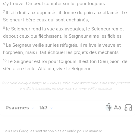
s’y trouve. On peut compter sur lui pour toujours.
7
Il fait droit aux opprimés, il donne du pain aux affamés. Le
Seigneur libère ceux qui sont enchaînés,
8
le Seigneur rend la vue aux aveugles, le Seigneur remet
debout ceux qui fléchissent, le Seigneur aime les fidèles.
9
Le Seigneur veille sur les réfugiés, il relève la veuve et
l’orphelin, mais il fait échouer les projets des méchants.
10
Le Seigneur est roi pour toujours. Il est ton Dieu, Sion, de
siècle en siècle. Alléluia, vive le Seigneur.
© Société biblique française – Bibli’O, 1997, avec autorisation. Pour vous procurer
une Bible imprimée, rendez-vous sur www.editionsbiblio.fr
Psaumes
147
Seuls les Évangiles sont disponibles en vidéo pour le moment.