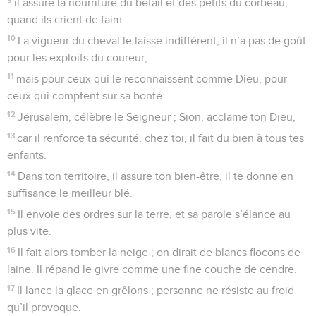
il assure la nourriture du bétail et des petits du corbeau,
quand ils crient de faim.
10
La vigueur du cheval le laisse indifférent, il n’a pas de goût
pour les exploits du coureur,
11
mais pour ceux qui le reconnaissent comme Dieu, pour
ceux qui comptent sur sa bonté.
12
Jérusalem, célèbre le Seigneur ; Sion, acclame ton Dieu,
13
car il renforce ta sécurité, chez toi, il fait du bien à tous tes
enfants.
14
Dans ton territoire, il assure ton bien-être, il te donne en
suffisance le meilleur blé.
15
Il envoie des ordres sur la terre, et sa parole s’élance au
plus vite.
16
Il fait alors tomber la neige ; on dirait de blancs flocons de
laine. Il répand le givre comme une fine couche de cendre.
17
Il lance la glace en grêlons ; personne ne résiste au froid
qu’il provoque.