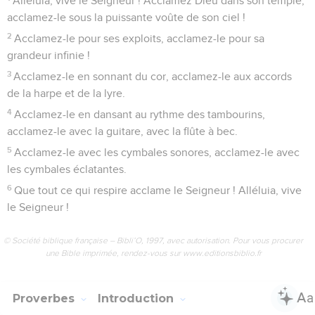
Alléluia, vive le Seigneur ! Acclamez Dieu dans son temple,
acclamez-le sous la puissante voûte de son ciel !
2
Acclamez-le pour ses exploits, acclamez-le pour sa
grandeur infinie !
3
Acclamez-le en sonnant du cor, acclamez-le aux accords
de la harpe et de la lyre.
4
Acclamez-le en dansant au rythme des tambourins,
acclamez-le avec la guitare, avec la flûte à bec.
5
Acclamez-le avec les cymbales sonores, acclamez-le avec
les cymbales éclatantes.
6
Que tout ce qui respire acclame le Seigneur ! Alléluia, vive
le Seigneur !
© Société biblique française – Bibli’O, 1997, avec autorisation. Pour vous procurer
une Bible imprimée, rendez-vous sur www.editionsbiblio.fr
Proverbes
Introduction