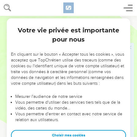
Votre vie privée est importante
Psaumes
142
pour nous
NE MANQUEZ PAS L’ÉVÉNEMENT
En cliquant sur le bouton « Accepter tous les cookies », vous
DE L’ANNÉE !
acceptez que TopChrétien utilise des traceurs (comme des
cookies ou l'identifiant unique de votre compte utilisateur) et
ET SI LEURS ERREURS POUVAIENT VOUS ÉVITER LES
traite vos données à caractère personnel (comme vos
VOTRES ?
données de navigation et les informations renseignées dans
votre compte utilisateur) dans les buts suivants :
On admire souvent les leaders pour leurs réussites, leur impact,
leur foi ou leur vision. Mais on voit moins les doutes, les erreurs
Mesurer l'audience de notre service
Vous permettre d'utiliser des services tiers tels que de la
et les saisons difficiles qu'ils ont traversés, alors même que ce
vidéo, des cartes du monde…
sont elles qui les ont façonnés.
Vous permettre d'entrer en contact avec notre service de
relation aux utilisateurs.
Dans cette conférence, leaders, entrepreneurs, et responsables
reviennent sur les erreurs marquantes de leur parcours et les
clés pour avancer avec plus de sagesse afin que leurs erreurs
Choisir mes cookies