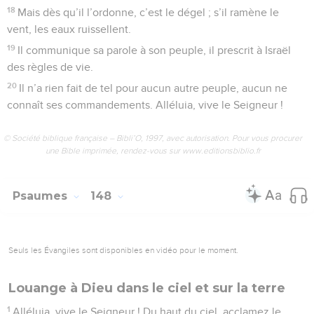
18
Mais dès qu’il l’ordonne, c’est le dégel ; s’il ramène le
vent, les eaux ruissellent.
19
Il communique sa parole à son peuple, il prescrit à Israël
des règles de vie.
20
Il n’a rien fait de tel pour aucun autre peuple, aucun ne
connaît ses commandements. Alléluia, vive le Seigneur !
© Société biblique française – Bibli’O, 1997, avec autorisation. Pour vous procurer
une Bible imprimée, rendez-vous sur www.editionsbiblio.fr
Psaumes
148
Seuls les Évangiles sont disponibles en vidéo pour le moment.
Louange à Dieu dans le ciel et sur la terre
1
Alléluia, vive le Seigneur ! Du haut du ciel, acclamez le