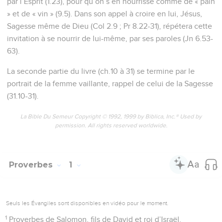
par l’Esprit (1.23), pour qu’on s’en nourrisse comme de « pain
» et de « vin » (9.5). Dans son appel à croire en lui, Jésus,
Sagesse même de Dieu (Col 2.9 ; Pr 8.22-31), répétera cette
invitation à se nourrir de lui-même, par ses paroles (Jn 6.53-
63).
La seconde partie du livre (ch.10 à 31) se termine par le
portrait de la femme vaillante, rappel de celui de la Sagesse
(31.10-31).
La Bible Du Semeur Copyright © 1992, 1999 by Biblica, Inc.® Used by
permission. All rights reserved worldwide.
Proverbes
1
Seuls les Évangiles sont disponibles en vidéo pour le moment.
1
Proverbes de Salomon, fils de David et roi d’Israël.