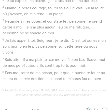
Je lui expose ma plainte, je lui fais part de ma détresse.
4
Quand je perds courage, toi, tu sais où je vais. Sur la route
où j’avance, on m’a tendu un piège.
5
Regarde à mes côtés, et constate-le : personne ne prend
garde à moi ; je n’ai plus aucun lieu où me réfugier,
personne ne se soucie de moi.
6
Je fais appel à toi, Seigneur ; je te dis : C’est toi qui es mon
abri, mon bien le plus personnel sur cette terre où nous
vivons.
7
Sois attentif à ma plainte, car me voilà bien bas. Sauve-moi
de mes persécuteurs, ils sont trop forts pour moi.
8
Fais-moi sortir de ma prison, pour que je puisse te louer au
milieu du cercle des fidèles, quand tu m’auras fait du bien.
© Société biblique française – Bibli’O, 1997, avec autorisation. Pour vous procurer
une Bible imprimée, rendez-vous sur www.editionsbiblio.fr