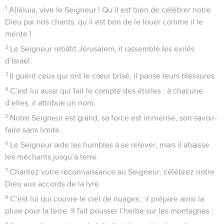
1
Alléluia, vive le Seigneur ! Qu’il est bien de célébrer notre
Dieu par nos chants, qu’il est bon de le louer comme il le
mérite !
2
Le Seigneur rebâtit Jérusalem, il rassemble les exilés
d’Israël.
3
Il guérit ceux qui ont le cœur brisé, il panse leurs blessures.
4
C’est lui aussi qui fait le compte des étoiles ; à chacune
d’elles, il attribue un nom.
5
Notre Seigneur est grand, sa force est immense, son savoir-
faire sans limite.
6
Le Seigneur aide les humbles à se relever, mais il abaisse
les méchants jusqu’à terre.
7
Chantez votre reconnaissance au Seigneur, célébrez notre
Dieu aux accords de la lyre.
8
C’est lui qui couvre le ciel de nuages ; il prépare ainsi la
pluie pour la terre. Il fait pousser l’herbe sur les montagnes ;
9