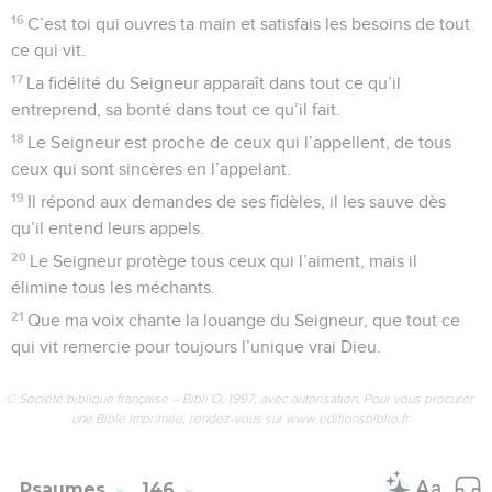
16
C’est toi qui ouvres ta main et satisfais les besoins de tout
ce qui vit.
17
La fidélité du Seigneur apparaît dans tout ce qu’il
entreprend, sa bonté dans tout ce qu’il fait.
18
Le Seigneur est proche de ceux qui l’appellent, de tous
ceux qui sont sincères en l’appelant.
19
Il répond aux demandes de ses fidèles, il les sauve dès
qu’il entend leurs appels.
20
Le Seigneur protège tous ceux qui l’aiment, mais il
élimine tous les méchants.
21
Que ma voix chante la louange du Seigneur, que tout ce
qui vit remercie pour toujours l’unique vrai Dieu.
© Société biblique française – Bibli’O, 1997, avec autorisation. Pour vous procurer
une Bible imprimée, rendez-vous sur www.editionsbiblio.fr
Psaumes
146