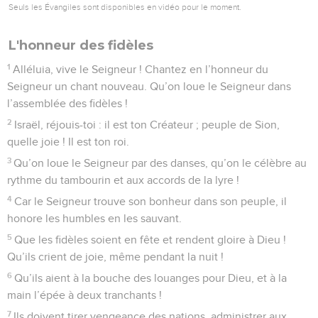
Seuls les Évangiles sont disponibles en vidéo pour le moment.
L'honneur des fidèles
1
Alléluia, vive le Seigneur ! Chantez en l’honneur du
Seigneur un chant nouveau. Qu’on loue le Seigneur dans
l’assemblée des fidèles !
2
Israël, réjouis-toi : il est ton Créateur ; peuple de Sion,
quelle joie ! Il est ton roi.
3
Qu’on loue le Seigneur par des danses, qu’on le célèbre au
rythme du tambourin et aux accords de la lyre !
4
Car le Seigneur trouve son bonheur dans son peuple, il
honore les humbles en les sauvant.
5
Que les fidèles soient en fête et rendent gloire à Dieu !
Qu’ils crient de joie, même pendant la nuit !
6
Qu’ils aient à la bouche des louanges pour Dieu, et à la
main l’épée à deux tranchants !
7
Ils doivent tirer vengeance des nations, administrer aux