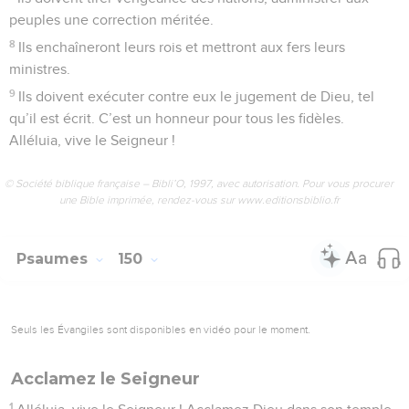
peuples une correction méritée.
8
Ils enchaîneront leurs rois et mettront aux fers leurs
ministres.
9
Ils doivent exécuter contre eux le jugement de Dieu, tel
qu’il est écrit. C’est un honneur pour tous les fidèles.
Alléluia, vive le Seigneur !
© Société biblique française – Bibli’O, 1997, avec autorisation. Pour vous procurer
une Bible imprimée, rendez-vous sur www.editionsbiblio.fr
Psaumes
150
Seuls les Évangiles sont disponibles en vidéo pour le moment.
Acclamez le Seigneur
1