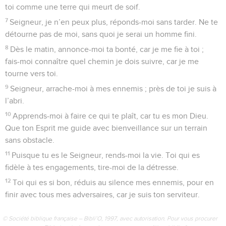
toi comme une terre qui meurt de soif.
7
Seigneur, je n’en peux plus, réponds-moi sans tarder. Ne te
détourne pas de moi, sans quoi je serai un homme fini.
8
Dès le matin, annonce-moi ta bonté, car je me fie à toi ;
fais-moi connaître quel chemin je dois suivre, car je me
tourne vers toi.
9
Seigneur, arrache-moi à mes ennemis ; près de toi je suis à
l’abri.
10
Apprends-moi à faire ce qui te plaît, car tu es mon Dieu.
Que ton Esprit me guide avec bienveillance sur un terrain
sans obstacle.
11
Puisque tu es le Seigneur, rends-moi la vie. Toi qui es
fidèle à tes engagements, tire-moi de la détresse.
12
Toi qui es si bon, réduis au silence mes ennemis, pour en
finir avec tous mes adversaires, car je suis ton serviteur.
© Société biblique française – Bibli’O, 1997, avec autorisation. Pour vous procurer