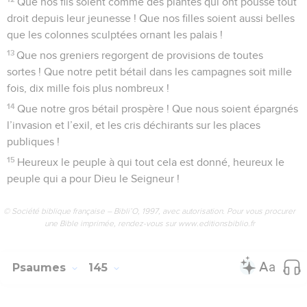
Que nos fils soient comme des plantes qui ont poussé tout
droit depuis leur jeunesse ! Que nos filles soient aussi belles
que les colonnes sculptées ornant les palais !
13
Que nos greniers regorgent de provisions de toutes
sortes ! Que notre petit bétail dans les campagnes soit mille
fois, dix mille fois plus nombreux !
14
Que notre gros bétail prospère ! Que nous soient épargnés
l’invasion et l’exil, et les cris déchirants sur les places
publiques !
15
Heureux le peuple à qui tout cela est donné, heureux le
peuple qui a pour Dieu le Seigneur !
© Société biblique française – Bibli’O, 1997, avec autorisation. Pour vous procurer
une Bible imprimée, rendez-vous sur www.editionsbiblio.fr
Psaumes
145