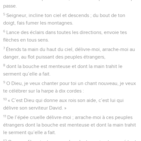
passe.
5
Seigneur, incline ton ciel et descends ; du bout de ton
doigt, fais fumer les montagnes.
6
Lance des éclairs dans toutes les directions, envoie tes
flèches en tous sens.
7
Étends ta main du haut du ciel, délivre-moi, arrache-moi au
danger, au flot puissant des peuples étrangers,
8
dont la bouche est menteuse et dont la main trahit le
serment qu’elle a fait.
9
O Dieu, je veux chanter pour toi un chant nouveau, je veux
te célébrer sur la harpe à dix cordes :
10
« C’est Dieu qui donne aux rois son aide, c’est lui qui
délivre son serviteur David. »
11
De l’épée cruelle délivre-moi ; arrache-moi à ces peuples
étrangers dont la bouche est menteuse et dont la main trahit
le serment qu’elle a fait.
12