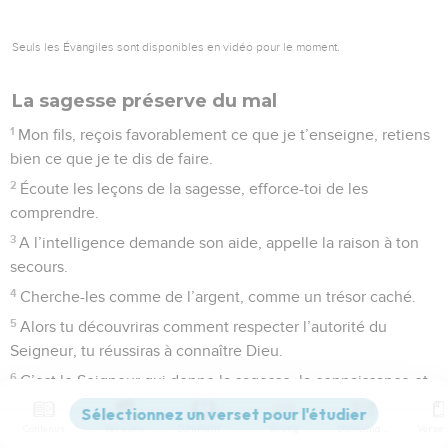
Seuls les Évangiles sont disponibles en vidéo pour le moment.
La sagesse préserve du mal
1
Mon fils, reçois favorablement ce que je t’enseigne, retiens
bien ce que je te dis de faire.
2
Écoute les leçons de la sagesse, efforce-toi de les
comprendre.
3
A l’intelligence demande son aide, appelle la raison à ton
secours.
4
Cherche-les comme de l’argent, comme un trésor caché.
5
Alors tu découvriras comment respecter l’autorité du
Seigneur, tu réussiras à connaître Dieu.
6
C’est le Seigneur qui donne la sagesse, la connaissance et
la raison viennent de lui.
Contenus
Versions
Commentaires
Strong
Dictionnaire
7
Il aide les hommes droits. Comme un bouclier il protège