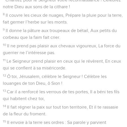
notre Dieu aux sons de la cithare !
8
Il couvre les cieux de nuages, Prépare la pluie pour la terre,
fait germer l’herbe sur les monts.
9
Il donne la pâture aux troupeaux de bétail, Aux petits du
corbeau que la faim fait crier.
10
Il ne prend pas plaisir aux chevaux vigoureux, La force du
guerrier ne l’intéresse pas.
11
Le Seigneur prend plaisir en ceux qui le révèrent, En ceux
qui se confient à sa miséricorde.
12
Ô toi, Jérusalem, célèbre le Seigneur ! Célèbre les
louanges de ton Dieu, ô Sion !
13
Car il a renforcé les verrous de tes portes, Il a béni tes fils
qui habitent chez toi,
14
Il fait régner la paix sur tout ton territoire, Et il te rassasie
de la fleur du froment.
15
Il envoie à la terre ses ordres : Sa parole y parvient