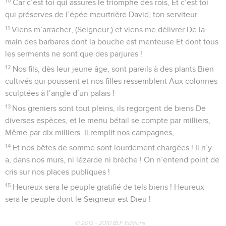
10
Car c’est toi qui assures le triomphe des rois, Et c’est toi
qui préserves de l’épée meurtrière David, ton serviteur.
11
Viens m’arracher, (Seigneur,) et viens me délivrer De la
main des barbares dont la bouche est menteuse Et dont tous
les serments ne sont que des parjures !
12
Nos fils, dès leur jeune âge, sont pareils à des plants Bien
cultivés qui poussent et nos filles ressemblent Aux colonnes
sculptées à l’angle d’un palais !
13
Nos greniers sont tout pleins, ils regorgent de biens De
diverses espèces, et le menu bétail se compte par milliers,
Même par dix milliers. Il remplit nos campagnes,
14
Et nos bêtes de somme sont lourdement chargées ! Il n’y
a, dans nos murs, ni lézarde ni brèche ! On n’entend point de
cris sur nos places publiques !
15
Heureux sera le peuple gratifié de tels biens ! Heureux
sera le peuple dont le Seigneur est Dieu !
© 2013 - 2010 BLF Editions