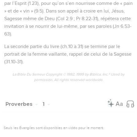
par l’Esprit (1.23), pour qu’on s’en nourrisse comme de « pain
» et de « vin » (9.5). Dans son appel à croire en lui, Jésus,
Sagesse même de Dieu (Col 2.9 ; Pr 8.22-31), répétera cette
invitation à se nourrir de lui-même, par ses paroles (Jn 6.53-
63).
La seconde partie du livre (ch.10 à 31) se termine par le
portrait de la femme vaillante, rappel de celui de la Sagesse
(31.10-31).
La Bible Du Semeur Copyright © 1992, 1999 by Biblica, Inc.® Used by
permission. All rights reserved worldwide.
Proverbes
1
Seuls les Évangiles sont disponibles en vidéo pour le moment.