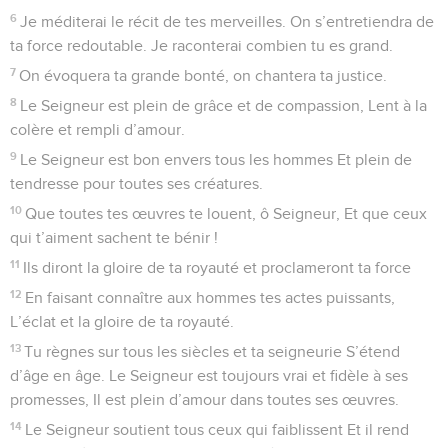
6
Je méditerai le récit de tes merveilles. On s’entretiendra de
ta force redoutable. Je raconterai combien tu es grand.
7
On évoquera ta grande bonté, on chantera ta justice.
8
Le Seigneur est plein de grâce et de compassion, Lent à la
colère et rempli d’amour.
9
Le Seigneur est bon envers tous les hommes Et plein de
tendresse pour toutes ses créatures.
10
Que toutes tes œuvres te louent, ô Seigneur, Et que ceux
qui t’aiment sachent te bénir !
11
Ils diront la gloire de ta royauté et proclameront ta force
12
En faisant connaître aux hommes tes actes puissants,
L’éclat et la gloire de ta royauté.
13
Tu règnes sur tous les siècles et ta seigneurie S’étend
d’âge en âge. Le Seigneur est toujours vrai et fidèle à ses
promesses, Il est plein d’amour dans toutes ses œuvres.
14
Le Seigneur soutient tous ceux qui faiblissent Et il rend