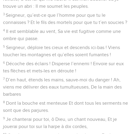
trouve un abri : Il me soumet les peuples.
3
Seigneur, qu’est-ce que l’homme pour que tu le
connaisses ? Et le fils des mortels pour que tu t’en soucies ?
4
Il est semblable au vent, Sa vie est fugitive comme une
ombre qui passe.
5
Seigneur, déploie tes cieux et descends ici-bas ! Viens
toucher les montagnes et qu’elles soient fumantes !
6
Décoche des éclairs ! Disperse l’ennemi ! Envoie sur eux
tes flèches et mets-les en déroute !
7
D’en haut, étends les mains, sauve-moi du danger ! Ah,
viens me délivrer des eaux tumultueuses, De la main des
barbares
8
Dont la bouche est menteuse Et dont tous les serments ne
sont que des parjures.
9
Je chanterai pour toi, ô Dieu, un chant nouveau, Et je
jouerai pour toi sur la harpe à dix cordes,