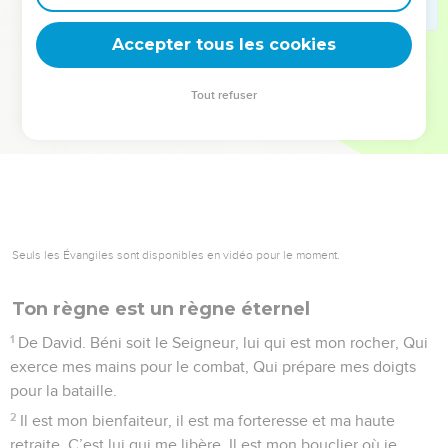
deviennent vos tremplins. Que vous guidiez un ministère, une
équipe, un groupe ou une famille, leur expérience est faite
Accepter tous les cookies
pour vous.
Tout refuser
Je découvre l’événement
Seuls les Évangiles sont disponibles en vidéo pour le moment.
Ton règne est un règne éternel
1
De David. Béni soit le Seigneur, lui qui est mon rocher, Qui
exerce mes mains pour le combat, Qui prépare mes doigts
pour la bataille.
2
Il est mon bienfaiteur, il est ma forteresse et ma haute
retraite, C’est lui qui me libère. Il est mon bouclier où je