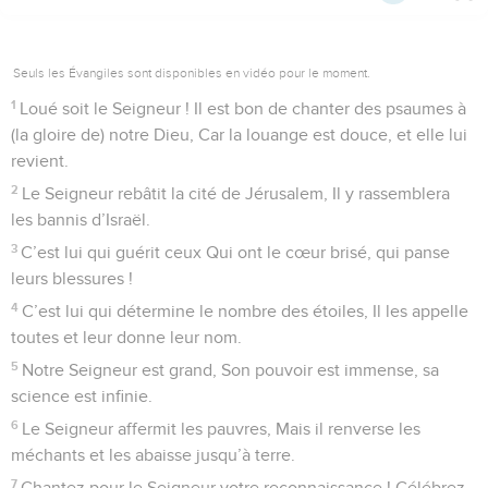
Seuls les Évangiles sont disponibles en vidéo pour le moment.
1
Loué soit le Seigneur ! Il est bon de chanter des psaumes à
(la gloire de) notre Dieu, Car la louange est douce, et elle lui
revient.
2
Le Seigneur rebâtit la cité de Jérusalem, Il y rassemblera
les bannis d’Israël.
3
C’est lui qui guérit ceux Qui ont le cœur brisé, qui panse
leurs blessures !
4
C’est lui qui détermine le nombre des étoiles, Il les appelle
toutes et leur donne leur nom.
5
Notre Seigneur est grand, Son pouvoir est immense, sa
science est infinie.
6
Le Seigneur affermit les pauvres, Mais il renverse les
méchants et les abaisse jusqu’à terre.
7
Chantez pour le Seigneur votre reconnaissance ! Célébrez