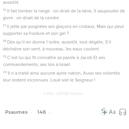
aussitôt.
16
Il fait tomber la neige : on dirait de la laine, Il saupoudre de
givre : on dirait de la cendre.
17
Il jette par poignées ses glaçons en cristaux, Mais qui peut
supporter sa froidure et son gel ?
18
Dès qu’il en donne l’ordre, aussitôt, tout dégèle, S’il
déchaîne son vent, à nouveau, les eaux coulent.
19
C’est lui qui fit connaître sa parole à Jacob Et ses
commandements, ses lois à Israël.
20
Il n’a traité ainsi aucune autre nation, Aussi ses volontés
leur restent inconnues. Loué soit le Seigneur !
© 2013 - 2010 BLF Editions
Psaumes
148