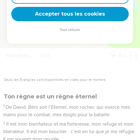
deviennent vos tremplins. Que vous guidiez un ministère, une
équipe, un groupe ou une famille, leur expérience est faite
Accepter tous les cookies
pour vous.
Tout refuser
Je découvre l’événement
Psaumes
144
Seuls les Évangiles sont disponibles en vidéo pour le moment.
Ton règne est un règne éternel
1
De David. Béni soit l’Eternel, mon rocher, qui exerce mes
mains pour le combat, mes doigts pour la bataille.
2
Il est mon bienfaiteur et ma forteresse, mon refuge et mon
libérateur. Il est mon bouclier : c’est en lui que je me réfugie.
Il me soumet mon peuple.