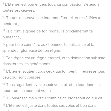
9
L’Eternel est bon envers tous, sa compassion s’étend à
toutes ses œuvres.
10
Toutes tes œuvres te loueront, Eternel, et tes fidèles te
béniront ;
11
ils diront la gloire de ton règne, ils proclameront ta
puissance,
12
pour faire connaître aux hommes ta puissance et la
splendeur glorieuse de ton règne.
13
Ton règne est un règne éternel, et ta domination subsiste
dans toutes les générations.
14
L’Eternel soutient tous ceux qui tombent, il redresse tous
ceux qui sont courbés.
15
Tous regardent avec espoir vers toi, et tu leur donnes la
nourriture au moment voulu.
16
Tu ouvres ta main et tu combles de biens tout ce qui vit.
17
L’Eternel est juste dans toutes ses voies et bon dans