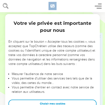
Votre vie privée est importante
pour nous
NE MANQUEZ PAS L’ÉVÉNEMENT
En cliquant sur le bouton « Accepter tous les cookies », vous
DE L’ANNÉE !
acceptez que TopChrétien utilise des traceurs (comme des
cookies ou l'identifiant unique de votre compte utilisateur) et
ET SI LEURS ERREURS POUVAIENT VOUS ÉVITER LES
traite vos données à caractère personnel (comme vos
VOTRES ?
données de navigation et les informations renseignées dans
votre compte utilisateur) dans les buts suivants :
On admire souvent les leaders pour leurs réussites, leur impact,
leur foi ou leur vision. Mais on voit moins les doutes, les erreurs
Mesurer l'audience de notre service
Vous permettre d'utiliser des services tiers tels que de la
et les saisons difficiles qu'ils ont traversés, alors même que ce
vidéo, des cartes du monde…
sont elles qui les ont façonnés.
Vous permettre d'entrer en contact avec notre service de
relation aux utilisateurs.
Dans cette conférence, leaders, entrepreneurs, et responsables
reviennent sur les erreurs marquantes de leur parcours et les
clés pour avancer avec plus de sagesse afin que leurs erreurs
Choisir mes cookies