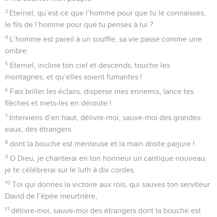
3
Eternel, qu’est-ce que l’homme pour que tu le connaisses,
le fils de l’homme pour que tu penses à lui ?
4
L’homme est pareil à un souffle, sa vie passe comme une
ombre.
5
Eternel, incline ton ciel et descends, touche les
montagnes, et qu’elles soient fumantes !
6
Fais briller les éclairs, disperse mes ennemis, lance tes
flèches et mets-les en déroute !
7
Interviens d’en haut, délivre-moi, sauve-moi des grandes
eaux, des étrangers
8
dont la bouche est menteuse et la main droite parjure !
9
O Dieu, je chanterai en ton honneur un cantique nouveau,
je te célébrerai sur le luth à dix cordes.
10
Toi qui donnes la victoire aux rois, qui sauves ton serviteur
David de l’épée meurtrière,
11
délivre-moi, sauve-moi des étrangers dont la bouche est