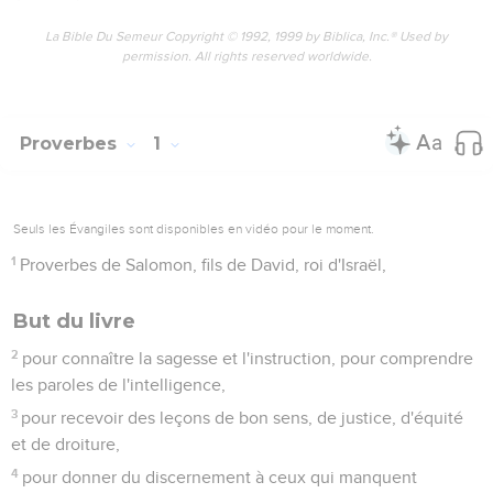
La Bible Du Semeur Copyright © 1992, 1999 by Biblica, Inc.® Used by
permission. All rights reserved worldwide.
Proverbes
1
Seuls les Évangiles sont disponibles en vidéo pour le moment.
1
Proverbes de Salomon, fils de David, roi d'Israël,
But du livre
2
pour connaître la sagesse et l'instruction, pour comprendre
les paroles de l'intelligence,
3
pour recevoir des leçons de bon sens, de justice, d'équité
et de droiture,
4
pour donner du discernement à ceux qui manquent