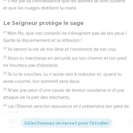
c'est par sa connaissance que les abîmes se sont ouverts
et que les nuages distillent la rosée.
Le Seigneur protège le sage
21
Mon fils, que ces conseils ne s'éloignent pas de tes yeux !
Garde le discernement et la réflexion !
22
Ils seront la vie de ton âme et l'ornement de ton cou.
23
Alors tu marcheras en sécurité sur ton chemin et ton pied
ne heurtera pas d'obstacle.
24
Si tu te couches, tu n’auras rien à redouter et, quand tu
seras couché, ton sommeil sera doux.
25
N’aie pas peur d’une cause de terreur soudaine ni d’une
attaque de la part des méchants,
26
car l'Eternel sera ton assurance et il préservera ton pied de
tout piège.
Aimer son prochain
Contenus
Versions
Commentaires
Strong
Dictionnaire