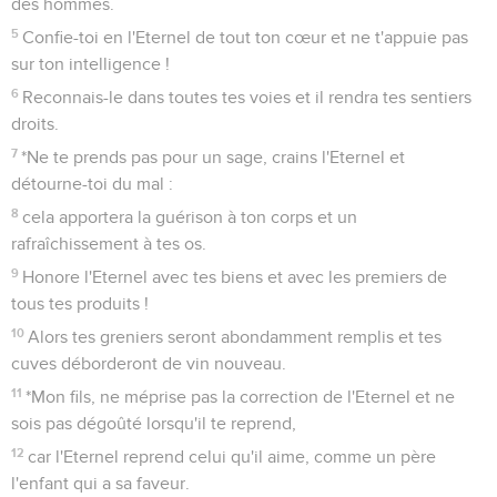
des hommes.
5
Confie-toi en l'Eternel de tout ton cœur et ne t'appuie pas
sur ton intelligence !
6
Reconnais-le dans toutes tes voies et il rendra tes sentiers
droits.
7
*Ne te prends pas pour un sage, crains l'Eternel et
détourne-toi du mal :
8
cela apportera la guérison à ton corps et un
rafraîchissement à tes os.
9
Honore l'Eternel avec tes biens et avec les premiers de
tous tes produits !
10
Alors tes greniers seront abondamment remplis et tes
cuves déborderont de vin nouveau.
11
*Mon fils, ne méprise pas la correction de l'Eternel et ne
sois pas dégoûté lorsqu'il te reprend,
12
car l'Eternel reprend celui qu'il aime, comme un père
l'enfant qui a sa faveur.