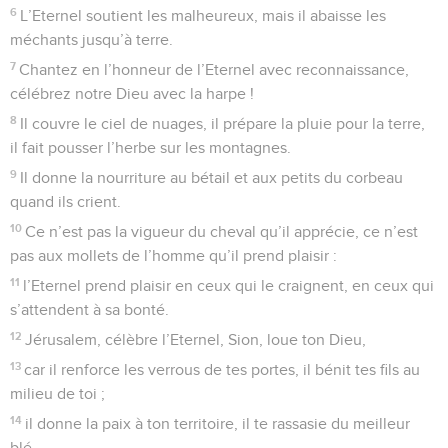
6
L’Eternel soutient les malheureux, mais il abaisse les
méchants jusqu’à terre.
7
Chantez en l’honneur de l’Eternel avec reconnaissance,
célébrez notre Dieu avec la harpe !
8
Il couvre le ciel de nuages, il prépare la pluie pour la terre,
il fait pousser l’herbe sur les montagnes.
9
Il donne la nourriture au bétail et aux petits du corbeau
quand ils crient.
10
Ce n’est pas la vigueur du cheval qu’il apprécie, ce n’est
pas aux mollets de l’homme qu’il prend plaisir :
11
l’Eternel prend plaisir en ceux qui le craignent, en ceux qui
s’attendent à sa bonté.
12
Jérusalem, célèbre l’Eternel, Sion, loue ton Dieu,
13
car il renforce les verrous de tes portes, il bénit tes fils au
milieu de toi ;
14
il donne la paix à ton territoire, il te rassasie du meilleur
blé.