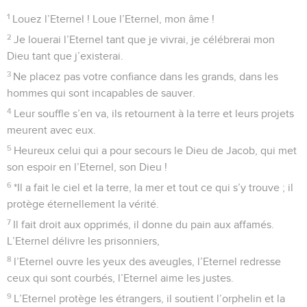
1
Louez l’Eternel ! Loue l’Eternel, mon âme !
2
Je louerai l’Eternel tant que je vivrai, je célébrerai mon
Dieu tant que j’existerai.
3
Ne placez pas votre confiance dans les grands, dans les
hommes qui sont incapables de sauver.
4
Leur souffle s’en va, ils retournent à la terre et leurs projets
meurent avec eux.
5
Heureux celui qui a pour secours le Dieu de Jacob, qui met
son espoir en l’Eternel, son Dieu !
6
*Il a fait le ciel et la terre, la mer et tout ce qui s’y trouve ; il
protège éternellement la vérité.
7
Il fait droit aux opprimés, il donne du pain aux affamés.
L’Eternel délivre les prisonniers,
8
l’Eternel ouvre les yeux des aveugles, l’Eternel redresse
ceux qui sont courbés, l’Eternel aime les justes.
9
L’Eternel protège les étrangers, il soutient l’orphelin et la