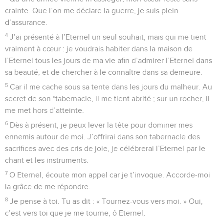
crainte. Que l’on me déclare la guerre, je suis plein
d’assurance.
4
J’ai présenté à l’Eternel un seul souhait, mais qui me tient
vraiment à cœur : je voudrais habiter dans la maison de
l’Eternel tous les jours de ma vie afin d’admirer l’Eternel dans
sa beauté, et de chercher à le connaître dans sa demeure.
5
Car il me cache sous sa tente dans les jours du malheur. Au
secret de son *tabernacle, il me tient abrité ; sur un rocher, il
me met hors d’atteinte.
6
Dès à présent, je peux lever la tête pour dominer mes
ennemis autour de moi. J’offrirai dans son tabernacle des
sacrifices avec des cris de joie, je célébrerai l’Eternel par le
chant et les instruments.
7
O Eternel, écoute mon appel car je t’invoque. Accorde-moi
la grâce de me répondre.
8
Je pense à toi. Tu as dit : « Tournez-vous vers moi. » Oui,
c’est vers toi que je me tourne, ô Eternel,