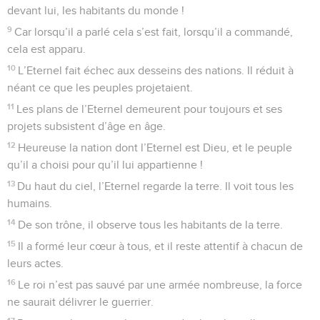
devant lui, les habitants du monde !
9
Car lorsqu’il a parlé cela s’est fait, lorsqu’il a commandé,
cela est apparu.
10
L’Eternel fait échec aux desseins des nations. Il réduit à
néant ce que les peuples projetaient.
11
Les plans de l’Eternel demeurent pour toujours et ses
projets subsistent d’âge en âge.
12
Heureuse la nation dont l’Eternel est Dieu, et le peuple
qu’il a choisi pour qu’il lui appartienne !
13
Du haut du ciel, l’Eternel regarde la terre. Il voit tous les
humains.
14
De son trône, il observe tous les habitants de la terre.
15
Il a formé leur cœur à tous, et il reste attentif à chacun de
leurs actes.
16
Le roi n’est pas sauvé par une armée nombreuse, la force
ne saurait délivrer le guerrier.