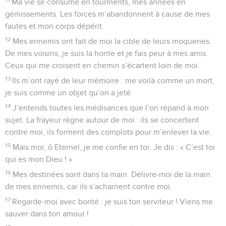
Ma vie se consume en tourments, mes années en
gémissements. Les forces m’abandonnent à cause de mes
fautes et mon corps dépérit.
12
Mes ennemis ont fait de moi la cible de leurs moqueries.
De mes voisins, je suis la honte et je fais peur à mes amis.
Ceux qui me croisent en chemin s’écartent loin de moi.
13
Ils m’ont rayé de leur mémoire : me voilà comme un mort,
je suis comme un objet qu’on a jeté.
14
J’entends toutes les médisances que l’on répand à mon
sujet. La frayeur règne autour de moi : ils se concertent
contre moi, ils forment des complots pour m’enlever la vie.
15
Mais moi, ô Eternel, je me confie en toi. Je dis : « C’est toi
qui es mon Dieu ! »
16
Mes destinées sont dans ta main. Délivre-moi de la main
de mes ennemis, car ils s’acharnent contre moi.
17
Regarde-moi avec bonté : je suis ton serviteur ! Viens me
sauver dans ton amour !