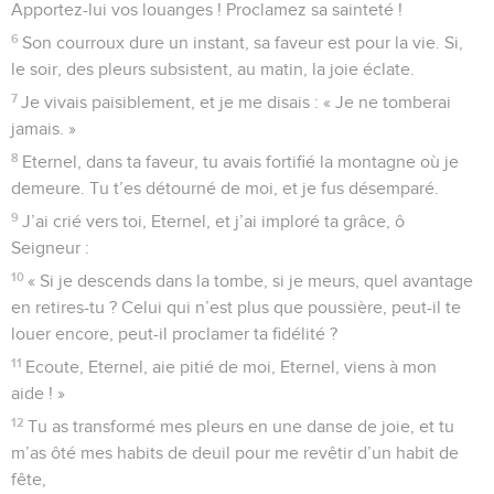
Apportez-lui vos louanges ! Proclamez sa sainteté !
6
Son courroux dure un instant, sa faveur est pour la vie. Si,
le soir, des pleurs subsistent, au matin, la joie éclate.
7
Je vivais paisiblement, et je me disais : « Je ne tomberai
jamais. »
8
Eternel, dans ta faveur, tu avais fortifié la montagne où je
demeure. Tu t’es détourné de moi, et je fus désemparé.
9
J’ai crié vers toi, Eternel, et j’ai imploré ta grâce, ô
Seigneur :
10
« Si je descends dans la tombe, si je meurs, quel avantage
en retires-tu ? Celui qui n’est plus que poussière, peut-il te
louer encore, peut-il proclamer ta fidélité ?
11
Ecoute, Eternel, aie pitié de moi, Eternel, viens à mon
aide ! »
12
Tu as transformé mes pleurs en une danse de joie, et tu
m’as ôté mes habits de deuil pour me revêtir d’un habit de
fête,