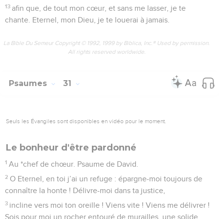
13
afin que, de tout mon cœur, et sans me lasser, je te
chante. Eternel, mon Dieu, je te louerai à jamais.
La Bible Du Semeur Copyright © 1992, 1999 by Biblica, Inc.® Used by permission.
All rights reserved worldwide.
Psaumes
31
Seuls les Évangiles sont disponibles en vidéo pour le moment.
Le bonheur d'être pardonné
1
Au *chef de chœur. Psaume de David.
2
O Eternel, en toi j’ai un refuge : épargne-moi toujours de
connaître la honte ! Délivre-moi dans ta justice,
3
incline vers moi ton oreille ! Viens vite ! Viens me délivrer !
Sois pour moi un rocher entouré de murailles, une solide