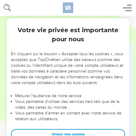
Votre vie privée est importante
Psaumes
23
pour nous
NE MANQUEZ PAS L’ÉVÉNEMENT
En cliquant sur le bouton « Accepter tous les cookies », vous
DE L’ANNÉE !
acceptez que TopChrétien utilise des traceurs (comme des
cookies ou l'identifiant unique de votre compte utilisateur) et
ET SI LEURS ERREURS POUVAIENT VOUS ÉVITER LES
traite vos données à caractère personnel (comme vos
VOTRES ?
données de navigation et les informations renseignées dans
votre compte utilisateur) dans les buts suivants :
On admire souvent les leaders pour leurs réussites, leur impact,
leur foi ou leur vision. Mais on voit moins les doutes, les erreurs
Mesurer l'audience de notre service
Vous permettre d'utiliser des services tiers tels que de la
et les saisons difficiles qu'ils ont traversés, alors même que ce
vidéo, des cartes du monde…
sont elles qui les ont façonnés.
Vous permettre d'entrer en contact avec notre service de
relation aux utilisateurs.
Dans cette conférence, leaders, entrepreneurs, et responsables
reviennent sur les erreurs marquantes de leur parcours et les
clés pour avancer avec plus de sagesse afin que leurs erreurs
Choisir mes cookies