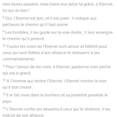
mes fautes passées, mais traite-moi selon ta grâce, ô Eternel,
toi qui es bon !
8
Oui, l’Eternel est bon, et il est juste : il indique aux
pécheurs le chemin qu’il faut suivre.
9
Les humbles, il les guide sur la voie droite ; il leur enseigne
le chemin qu’il prescrit.
10
Toutes les voies de l’Eternel sont amour et fidélité pour
ceux qui sont fidèles à son alliance et obéissent à ses
commandements.
11
Pour l’amour de ton nom, ô Eternel, pardonne mon péché
qui est si grand.
12
A l’homme qui révère l’Eternel, l’Eternel montre la voie
qu’il doit choisir.
13
Il le fait vivre dans le bonheur et sa postérité possède le
pays.
14
L’Eternel confie ses desseins à ceux qui le révèrent, il les
instruit de son alliance.