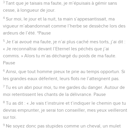
3
Tant que je taisais ma faute, je m’épuisais à gémir sans
cesse, à longueur de jour.
4
Sur moi, le jour et la nuit, ta main s’appesantissait, ma
vigueur m’abandonnait comme l’herbe se dessèche lors des
ardeurs de l’été. *Pause
5
Je t’ai avoué ma faute, je n’ai plus caché mes torts, j’ai dit :
« Je reconnaîtrai devant l’Eternel les péchés que j’ai
commis. » Alors tu m’as déchargé du poids de ma faute.
Pause
6
Ainsi, que tout homme pieux te prie au temps opportun. Si
les grandes eaux déferlent, leurs flots ne l’atteignent pas.
7
Tu es un abri pour moi, tu me gardes du danger. Autour de
moi retentissent les chants de la délivrance. Pause
8
Tu as dit : « Je vais t’instruire et t’indiquer le chemin que tu
devras emprunter, je serai ton conseiller, mes yeux veilleront
sur toi.
9
Ne soyez donc pas stupides comme un cheval, un mulet