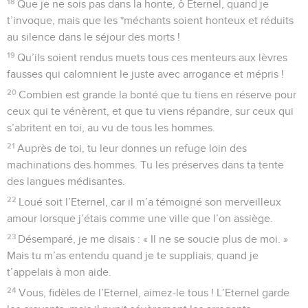
18
Que je ne sois pas dans la honte, ô Eternel, quand je
t’invoque, mais que les *méchants soient honteux et réduits
au silence dans le séjour des morts !
19
Qu’ils soient rendus muets tous ces menteurs aux lèvres
fausses qui calomnient le juste avec arrogance et mépris !
20
Combien est grande la bonté que tu tiens en réserve pour
ceux qui te vénèrent, et que tu viens répandre, sur ceux qui
s’abritent en toi, au vu de tous les hommes.
21
Auprès de toi, tu leur donnes un refuge loin des
machinations des hommes. Tu les préserves dans ta tente
des langues médisantes.
22
Loué soit l’Eternel, car il m’a témoigné son merveilleux
amour lorsque j’étais comme une ville que l’on assiège.
23
Désemparé, je me disais : « Il ne se soucie plus de moi. »
Mais tu m’as entendu quand je te suppliais, quand je
t’appelais à mon aide.
24
Vous, fidèles de l’Eternel, aimez-le tous ! L’Eternel garde