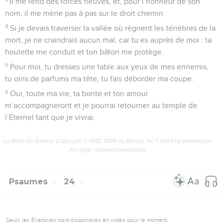
Il me rend des forces neuves, et, pour l’honneur de son
nom, il me mène pas à pas sur le droit chemin.
4
Si je devais traverser la vallée où règnent les ténèbres de la
mort, je ne craindrais aucun mal, car tu es auprès de moi : ta
houlette me conduit et ton bâton me protège.
5
Pour moi, tu dresses une table aux yeux de mes ennemis,
tu oins de parfums ma tête, tu fais déborder ma coupe.
6
Oui, toute ma vie, ta bonté et ton amour
m’accompagneront et je pourrai retourner au temple de
l’Eternel tant que je vivrai.
La Bible Du Semeur Copyright © 1992, 1999 by Biblica, Inc.® Used by permission.
All rights reserved worldwide.
Psaumes
24
Seuls les Évangiles sont disponibles en vidéo pour le moment.