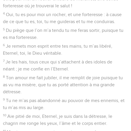
forteresse où je trouverai le salut !
4
Oui, tu es pour moi un rocher, et une forteresse : à cause
de ce que tu es, toi, tu me guideras et tu me conduiras.
5
Du piège que l’on m’a tendu tu me feras sortir, puisque tu
es ma forteresse.
6
Je remets mon esprit entre tes mains, tu m’as libéré,
Eternel, toi, le Dieu véritable.
7
Je les hais, tous ceux qui s’attachent à des idoles de
néant ; je me confie en l’Eternel.
8
Ton amour me fait jubiler, il me remplit de joie puisque tu
as vu ma misère, que tu as porté attention à ma grande
détresse.
9
Tu ne m’as pas abandonné au pouvoir de mes ennemis, et
tu m’as mis au large.
10
Aie pitié de moi, Eternel, je suis dans la détresse, le
chagrin me ronge les yeux, l’âme et le corps entier.
11