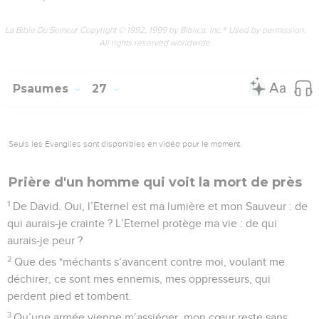
La Bible Du Semeur Copyright © 1992, 1999 by Biblica, Inc.® Used by permission.
All rights reserved worldwide.
Psaumes
27
Seuls les Évangiles sont disponibles en vidéo pour le moment.
Prière d'un homme qui voit la mort de près
1
De David. Oui, l’Eternel est ma lumière et mon Sauveur : de
qui aurais-je crainte ? L’Eternel protège ma vie : de qui
aurais-je peur ?
2
Que des *méchants s’avancent contre moi, voulant me
déchirer, ce sont mes ennemis, mes oppresseurs, qui
perdent pied et tombent.
3
Qu’une armée vienne m’assiéger, mon cœur reste sans