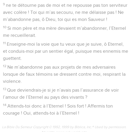
9
ne te détourne pas de moi et ne repousse pas ton serviteur
avec colère ! Toi qui m’as secouru, ne me délaisse pas ! Ne
m’abandonne pas, ô Dieu, toi qui es mon Sauveur !
10
Si mon père et ma mère devaient m’abandonner, l’Eternel
me recueillerait.
11
Enseigne-moi la voie que tu veux que je suive, ô Eternel,
et conduis-moi par un sentier égal, puisque mes ennemis me
guettent.
12
Ne m’abandonne pas aux projets de mes adversaires
lorsque de faux témoins se dressent contre moi, respirant la
violence.
13
Que deviendrais-je si je n’avais pas l’assurance de voir
l’amour de l’Eternel au pays des vivants ?
14
Attends-toi donc à l’Eternel ! Sois fort ! Affermis ton
courage ! Oui, attends-toi à l’Eternel !
La Bible Du Semeur Copyright © 1992, 1999 by Biblica, Inc.® Used by permission.