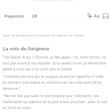
All rights reserved worldwide.
Psaumes
28
Seuls les Évangiles sont disponibles en vidéo pour le moment.
La voix du Seigneur
1
De David. A toi, ô Eternel, je fais appel ; toi, mon rocher, ne
sois pas sourd à ma requête. Si tu restes muet, je deviendrai
pareil à ceux qui s’en vont vers la tombe.
2
Entends ma voix qui te supplie quand je t’appelle à l’aide
en élevant mes mains en direction du lieu très-saint de ta
demeure !
3
Ne me fais pas subir le sort réservé aux *méchants, ces
malfaisants qui parlent de la paix à leur prochain, avec le mal
au fond du cœur.