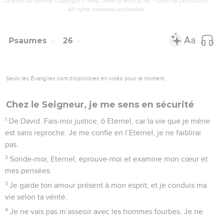
La Bible Du Semeur Copyright © 1992, 1999 by Biblica, Inc.® Used by permission.
All rights reserved worldwide.
Psaumes
26
Seuls les Évangiles sont disponibles en vidéo pour le moment.
Chez le Seigneur, je me sens en sécurité
1
De David. Fais-moi justice, ô Eternel, car la vie que je mène
est sans reproche. Je me confie en l’Eternel, je ne faiblirai
pas.
2
Sonde-moi, Eternel, éprouve-moi et examine mon cœur et
mes pensées.
3
Je garde ton amour présent à mon esprit, et je conduis ma
vie selon ta vérité.
4
Je ne vais pas m’asseoir avec les hommes fourbes. Je ne