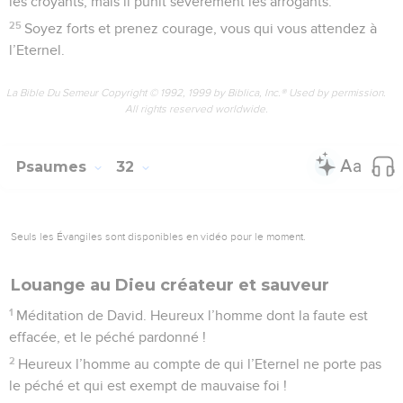
les croyants, mais il punit sévèrement les arrogants.
25
Soyez forts et prenez courage, vous qui vous attendez à
l’Eternel.
La Bible Du Semeur Copyright © 1992, 1999 by Biblica, Inc.® Used by permission.
All rights reserved worldwide.
Psaumes
32
Seuls les Évangiles sont disponibles en vidéo pour le moment.
Louange au Dieu créateur et sauveur
1
Méditation de David. Heureux l’homme dont la faute est
effacée, et le péché pardonné !
2
Heureux l’homme au compte de qui l’Eternel ne porte pas
le péché et qui est exempt de mauvaise foi !