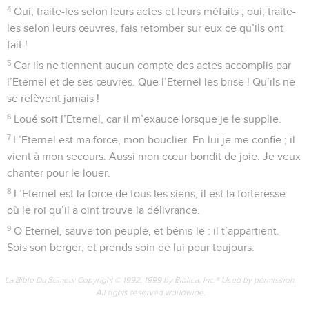
4
Oui, traite-les selon leurs actes et leurs méfaits ; oui, traite-
les selon leurs œuvres, fais retomber sur eux ce qu’ils ont
fait !
5
Car ils ne tiennent aucun compte des actes accomplis par
l’Eternel et de ses œuvres. Que l’Eternel les brise ! Qu’ils ne
se relèvent jamais !
6
Loué soit l’Eternel, car il m’exauce lorsque je le supplie.
7
L’Eternel est ma force, mon bouclier. En lui je me confie ; il
vient à mon secours. Aussi mon cœur bondit de joie. Je veux
chanter pour le louer.
8
L’Eternel est la force de tous les siens, il est la forteresse
où le roi qu’il a oint trouve la délivrance.
9
O Eternel, sauve ton peuple, et bénis-le : il t’appartient.
Sois son berger, et prends soin de lui pour toujours.
La Bible Du Semeur Copyright © 1992, 1999 by Biblica, Inc.® Used by permission.
All rights reserved worldwide.