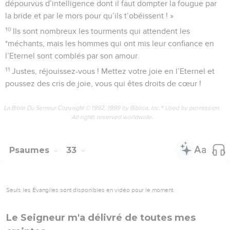
dépourvus d’intelligence dont il faut dompter la fougue par
la bride et par le mors pour qu’ils t’obéissent ! »
10
Ils sont nombreux les tourments qui attendent les
*méchants, mais les hommes qui ont mis leur confiance en
l’Eternel sont comblés par son amour.
11
Justes, réjouissez-vous ! Mettez votre joie en l’Eternel et
poussez des cris de joie, vous qui êtes droits de cœur !
La Bible Du Semeur Copyright © 1992, 1999 by Biblica, Inc.® Used by permission.
All rights reserved worldwide.
Psaumes
33
Seuls les Évangiles sont disponibles en vidéo pour le moment.
Le Seigneur m'a délivré de toutes mes