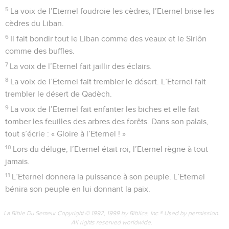
5
La voix de l’Eternel foudroie les cèdres, l’Eternel brise les
cèdres du Liban.
6
Il fait bondir tout le Liban comme des veaux et le Siriôn
comme des buffles.
7
La voix de l’Eternel fait jaillir des éclairs.
8
La voix de l’Eternel fait trembler le désert. L’Eternel fait
trembler le désert de Qadèch.
9
La voix de l’Eternel fait enfanter les biches et elle fait
tomber les feuilles des arbres des forêts. Dans son palais,
tout s’écrie : « Gloire à l’Eternel ! »
10
Lors du déluge, l’Eternel était roi, l’Eternel règne à tout
jamais.
11
L’Eternel donnera la puissance à son peuple. L’Eternel
bénira son peuple en lui donnant la paix.
La Bible Du Semeur Copyright © 1992, 1999 by Biblica, Inc.® Used by permission.
All rights reserved worldwide.