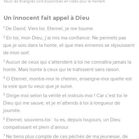
Seuls les Évangiles sont disponibles en vidéo pour le moment.
Un innocent fait appel à Dieu
1
De David. Vers toi, Eternel, je me tourne.
2
En toi, mon Dieu, j’ai mis ma confiance. Ne permets pas
que je sois dans la honte, et que mes ennemis se réjouissent
de mon sort.
3
Aucun de ceux qui s’attendent à toi ne connaîtra jamais la
honte. Mais honte à ceux qui te trahissent sans raison.
4
O Eternel, montre-moi le chemin, enseigne-moi quelle est
la voie que tu veux que je suive.
5
Dirige-moi selon ta vérité et instruis-moi ! Car c’est toi le
Dieu qui me sauve, et je m’attends à toi à longueur de
journée.
6
Eternel, souviens-toi : tu es, depuis toujours, un Dieu
compatissant et plein d’amour.
7
Ne tiens plus compte de ces péchés de ma jeunesse, de