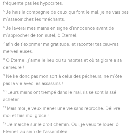
fréquente pas les hypocrites.
5
Je hais la compagnie de ceux qui font le mal, je ne vais pas
m’asseoir chez les *méchants.
6
Je laverai mes mains en signe d’innocence avant de
m’approcher de ton autel, ô Eternel,
7
afin de t’exprimer ma gratitude, et raconter tes œuvres
merveilleuses.
8
O Eternel, j’aime le lieu où tu habites et où ta gloire a sa
demeure !
9
Ne lie donc pas mon sort à celui des pécheurs, ne m’ôte
pas la vie avec les assassins !
10
Leurs mains ont trempé dans le mal, ils se sont laissé
acheter.
11
Mais moi je veux mener une vie sans reproche. Délivre-
moi et fais-moi grâce !
12
Je marche sur le droit chemin. Oui, je veux te louer, ô
Eternel, au sein de l’assemblée.