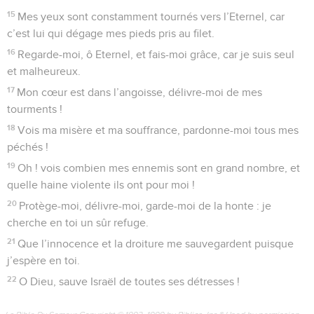
15
Mes yeux sont constamment tournés vers l’Eternel, car
c’est lui qui dégage mes pieds pris au filet.
16
Regarde-moi, ô Eternel, et fais-moi grâce, car je suis seul
et malheureux.
17
Mon cœur est dans l’angoisse, délivre-moi de mes
tourments !
18
Vois ma misère et ma souffrance, pardonne-moi tous mes
péchés !
19
Oh ! vois combien mes ennemis sont en grand nombre, et
quelle haine violente ils ont pour moi !
20
Protège-moi, délivre-moi, garde-moi de la honte : je
cherche en toi un sûr refuge.
21
Que l’innocence et la droiture me sauvegardent puisque
j’espère en toi.
22
O Dieu, sauve Israël de toutes ses détresses !