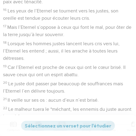
paix avec ténacité.
16
Les yeux de l’Eternel se tournent vers les justes, son
oreille est tendue pour écouter leurs cris.
17
Mais l’Eternel s’oppose à ceux qui font le mal, pour ôter de
la terre jusqu’à leur souvenir.
18
Lorsque les hommes justes lancent leurs cris vers lui,
l’Eternel les entend ; aussi, il les arrache à toutes leurs
détresses.
19
Car l’Eternel est proche de ceux qui ont le cœur brisé. Il
sauve ceux qui ont un esprit abattu.
20
Le juste doit passer par beaucoup de souffrances mais
l’Eternel l’en délivre toujours.
21
Il veille sur ses os : aucun d’eux n’est brisé.
22
Le malheur tuera le *méchant, les ennemis du juste auront
leur châtiment,
23
mais l’Eternel sauve la vie de tous ses serviteurs, et ceux
Contenus
Versions
Commentaires
Strong
Dictionnaire
dont il est le refuge ne seront jamais condamnés.