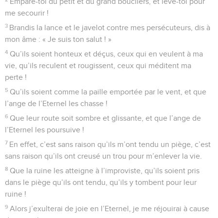
Empare-toi du petit et du grand boucliers, et lève-toi pour
me secourir !
3
Brandis la lance et le javelot contre mes persécuteurs, dis à
mon âme : « Je suis ton salut ! »
4
Qu’ils soient honteux et déçus, ceux qui en veulent à ma
vie, qu’ils reculent et rougissent, ceux qui méditent ma
perte !
5
Qu’ils soient comme la paille emportée par le vent, et que
l’ange de l’Eternel les chasse !
6
Que leur route soit sombre et glissante, et que l’ange de
l’Eternel les poursuive !
7
En effet, c’est sans raison qu’ils m’ont tendu un piège, c’est
sans raison qu’ils ont creusé un trou pour m’enlever la vie.
8
Que la ruine les atteigne à l’improviste, qu’ils soient pris
dans le piège qu’ils ont tendu, qu’ils y tombent pour leur
ruine !
9
Alors j’exulterai de joie en l’Eternel, je me réjouirai à cause