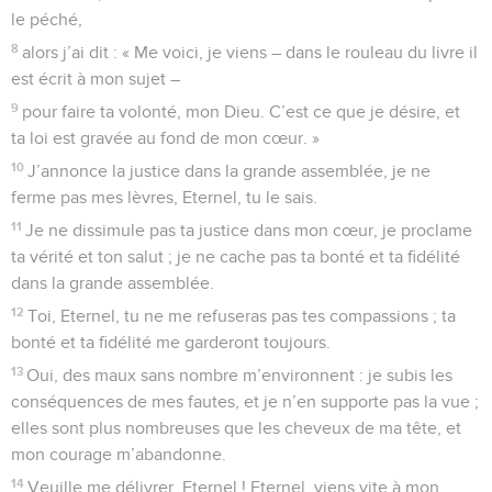
le péché,
8
alors j’ai dit : « Me voici, je viens – dans le rouleau du livre il
est écrit à mon sujet –
9
pour faire ta volonté, mon Dieu. C’est ce que je désire, et
ta loi est gravée au fond de mon cœur. »
10
J’annonce la justice dans la grande assemblée, je ne
ferme pas mes lèvres, Eternel, tu le sais.
11
Je ne dissimule pas ta justice dans mon cœur, je proclame
ta vérité et ton salut ; je ne cache pas ta bonté et ta fidélité
dans la grande assemblée.
12
Toi, Eternel, tu ne me refuseras pas tes compassions ; ta
bonté et ta fidélité me garderont toujours.
13
Oui, des maux sans nombre m’environnent : je subis les
conséquences de mes fautes, et je n’en supporte pas la vue ;
elles sont plus nombreuses que les cheveux de ma tête, et
mon courage m’abandonne.
14
Veuille me délivrer, Eternel ! Eternel, viens vite à mon