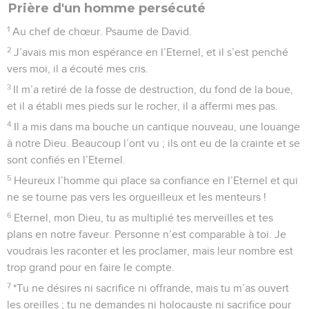
Prière d'un homme persécuté
1
Au chef de chœur. Psaume de David.
2
J’avais mis mon espérance en l’Eternel, et il s’est penché
vers moi, il a écouté mes cris.
3
Il m’a retiré de la fosse de destruction, du fond de la boue,
et il a établi mes pieds sur le rocher, il a affermi mes pas.
4
Il a mis dans ma bouche un cantique nouveau, une louange
à notre Dieu. Beaucoup l’ont vu ; ils ont eu de la crainte et se
sont confiés en l’Eternel.
5
Heureux l’homme qui place sa confiance en l’Eternel et qui
ne se tourne pas vers les orgueilleux et les menteurs !
6
Eternel, mon Dieu, tu as multiplié tes merveilles et tes
plans en notre faveur. Personne n’est comparable à toi. Je
voudrais les raconter et les proclamer, mais leur nombre est
trop grand pour en faire le compte.
7
*Tu ne désires ni sacrifice ni offrande, mais tu m’as ouvert
les oreilles ; tu ne demandes ni holocauste ni sacrifice pour