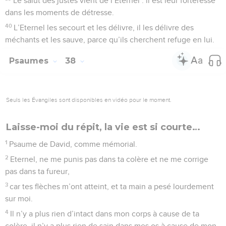
Le salut des justes vient de l’Eternel : il est leur forteresse
dans les moments de détresse.
40
L’Eternel les secourt et les délivre, il les délivre des
méchants et les sauve, parce qu’ils cherchent refuge en lui.
Psaumes
38
Seuls les Évangiles sont disponibles en vidéo pour le moment.
Laisse-moi du répit, la vie est si courte…
1
Psaume de David, comme mémorial.
2
Eternel, ne me punis pas dans ta colère et ne me corrige
pas dans ta fureur,
3
car tes flèches m’ont atteint, et ta main a pesé lourdement
sur moi.
4
Il n’y a plus rien d’intact dans mon corps à cause de ta
colère, il n’y a plus rien de sain dans mes os à cause de mon