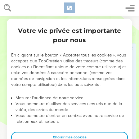
Votre vie privée est importante
Psaumes
33
pour nous
NE MANQUEZ PAS L’ÉVÉNEMENT
En cliquant sur le bouton « Accepter tous les cookies », vous
DE L’ANNÉE !
acceptez que TopChrétien utilise des traceurs (comme des
cookies ou l'identifiant unique de votre compte utilisateur) et
ET SI LEURS ERREURS POUVAIENT VOUS ÉVITER LES
traite vos données à caractère personnel (comme vos
VOTRES ?
données de navigation et les informations renseignées dans
votre compte utilisateur) dans les buts suivants :
On admire souvent les leaders pour leurs réussites, leur impact,
leur foi ou leur vision. Mais on voit moins les doutes, les erreurs
Mesurer l'audience de notre service
Vous permettre d'utiliser des services tiers tels que de la
et les saisons difficiles qu'ils ont traversés, alors même que ce
vidéo, des cartes du monde…
sont elles qui les ont façonnés.
Vous permettre d'entrer en contact avec notre service de
relation aux utilisateurs.
Dans cette conférence, leaders, entrepreneurs, et responsables
reviennent sur les erreurs marquantes de leur parcours et les
clés pour avancer avec plus de sagesse afin que leurs erreurs
Choisir mes cookies