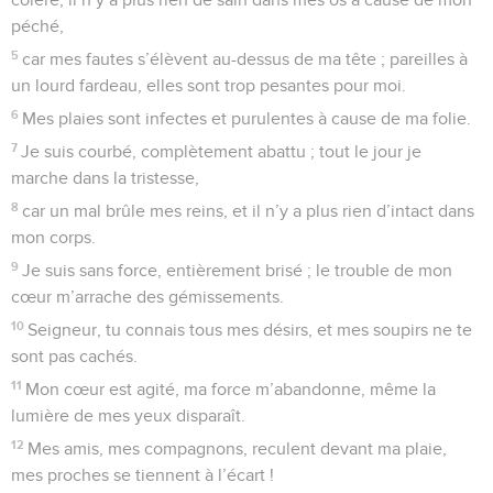
péché,
5
car mes fautes s’élèvent au-dessus de ma tête ; pareilles à
un lourd fardeau, elles sont trop pesantes pour moi.
6
Mes plaies sont infectes et purulentes à cause de ma folie.
7
Je suis courbé, complètement abattu ; tout le jour je
marche dans la tristesse,
8
car un mal brûle mes reins, et il n’y a plus rien d’intact dans
mon corps.
9
Je suis sans force, entièrement brisé ; le trouble de mon
cœur m’arrache des gémissements.
10
Seigneur, tu connais tous mes désirs, et mes soupirs ne te
sont pas cachés.
11
Mon cœur est agité, ma force m’abandonne, même la
lumière de mes yeux disparaît.
12
Mes amis, mes compagnons, reculent devant ma plaie,
mes proches se tiennent à l’écart !