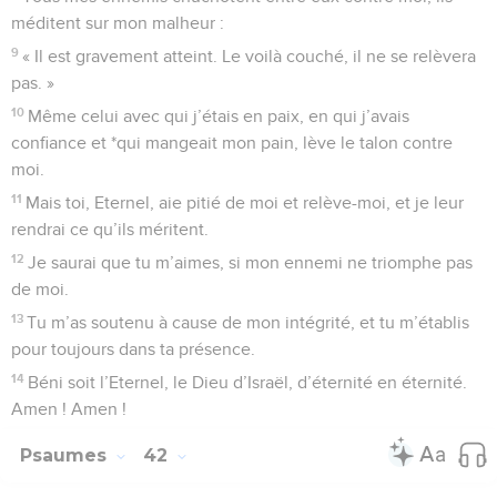
méditent sur mon malheur :
9
« Il est gravement atteint. Le voilà couché, il ne se relèvera
pas. »
10
Même celui avec qui j’étais en paix, en qui j’avais
confiance et *qui mangeait mon pain, lève le talon contre
moi.
11
Mais toi, Eternel, aie pitié de moi et relève-moi, et je leur
rendrai ce qu’ils méritent.
12
Je saurai que tu m’aimes, si mon ennemi ne triomphe pas
de moi.
13
Tu m’as soutenu à cause de mon intégrité, et tu m’établis
pour toujours dans ta présence.
14
Béni soit l’Eternel, le Dieu d’Israël, d’éternité en éternité.
Amen ! Amen !
Psaumes
42