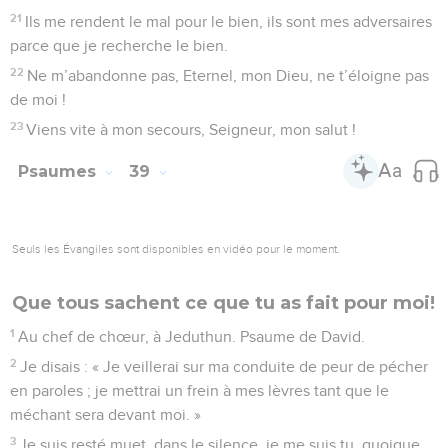
21
Ils me rendent le mal pour le bien, ils sont mes adversaires
parce que je recherche le bien.
22
Ne m’abandonne pas, Eternel, mon Dieu, ne t’éloigne pas
de moi !
23
Viens vite à mon secours, Seigneur, mon salut !
Psaumes
39
Seuls les Évangiles sont disponibles en vidéo pour le moment.
Que tous sachent ce que tu as fait pour moi!
1
Au chef de chœur, à Jeduthun. Psaume de David.
2
Je disais : « Je veillerai sur ma conduite de peur de pécher
en paroles ; je mettrai un frein à mes lèvres tant que le
méchant sera devant moi. »
3
Je suis resté muet, dans le silence, je me suis tu, quoique