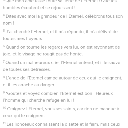
Que mon âme fasse toute sa fierté de l’Eternel ! Que les
humbles écoutent et se réjouissent !
4
Dites avec moi la grandeur de l’Eternel, célébrons tous son
nom !
5
J’ai cherché l’Eternel, et il m’a répondu, il m’a délivré de
toutes mes frayeurs.
6
Quand on tourne les regards vers lui, on est rayonnant de
joie, et le visage ne rougit pas de honte.
7
Quand un malheureux crie, l’Eternel entend, et il le sauve
de toutes ses détresses.
8
L’ange de l’Eternel campe autour de ceux qui le craignent,
et il les arrache au danger.
9
*Goûtez et voyez combien l’Eternel est bon ! Heureux
l’homme qui cherche refuge en lui !
10
Craignez l’Eternel, vous ses saints, car rien ne manque à
ceux qui le craignent.
11
Les lionceaux connaissent la disette et la faim, mais ceux