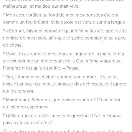
malheureux, et ma douleur était vive.
4
Mon cœur brûlait au fond de moi, mes pensées étaient
comme un feu brûlant, et la parole est venue sur ma langue :
5
« Eternel, fais-moi connaître quand finira ma vie, quel est le
nombre de mes jours, afin que je sache combien je suis peu
de chose.
6
Voici, tu as donné à mes jours la largeur de la main, et ma
vie est comme un rien devant toi. » Oui, même vigoureux,
l’homme n’est qu’un souffle. – Pause.
7
Oui, l’homme va et vient comme une ombre : il s’agite,
mais c’est pour du vent ; il amasse des richesses, et il ignore
qui les recevra.
8
Maintenant, Seigneur, que puis-je espérer ? C’est en toi
qu’est mon espérance.
9
Délivre-moi de toutes mes transgressions ! Ne m’expose
pas aux insultes du fou !
10
Je reste muet, je n’ouvre pas la bouche, car c’est toi qui