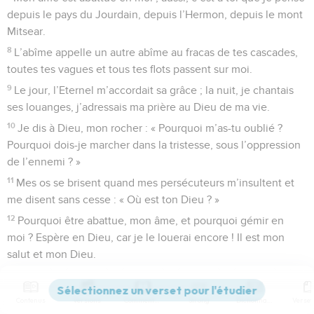
depuis le pays du Jourdain, depuis l’Hermon, depuis le mont
Mitsear.
8
L’abîme appelle un autre abîme au fracas de tes cascades,
toutes tes vagues et tous tes flots passent sur moi.
9
Le jour, l’Eternel m’accordait sa grâce ; la nuit, je chantais
ses louanges, j’adressais ma prière au Dieu de ma vie.
10
Je dis à Dieu, mon rocher : « Pourquoi m’as-tu oublié ?
Pourquoi dois-je marcher dans la tristesse, sous l’oppression
de l’ennemi ? »
11
Mes os se brisent quand mes persécuteurs m’insultent et
me disent sans cesse : « Où est ton Dieu ? »
12
Pourquoi être abattue, mon âme, et pourquoi gémir en
moi ? Espère en Dieu, car je le louerai encore ! Il est mon
salut et mon Dieu.
Psaumes
43
Contenus
Versions
Commentaires
Strong
Dictionnaire