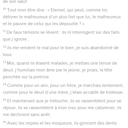
de son salut.
10
Tout mon être dira : « Eternel, qui peut, comme toi,
délivrer le malheureux d’un plus fort que lui, le malheureux
et le pauvre de celui qui les dépouille ? »
11
De faux témoins se lèvent : ils m’interrogent sur des faits
que j’ignore ;
12
ils me rendent le mal pour le bien, je suis abandonné de
tous.
13
Moi, quand ils étaient malades, je mettais une tenue de
deuil, j’humiliais mon âme par le jeûne, je priais, la tête
penchée sur la poitrine.
14
Comme pour un ami, pour un frère, je marchais lentement,
comme pour le deuil d’une mère, j’étais accablé de tristesse.
15
Et maintenant que je trébuche, ils se rassemblent pour se
réjouir, ils se rassemblent à mon insu pour me calomnier, ils
me déchirent sans arrêt.
16
Avec les impies et les moqueurs, ils grincent des dents