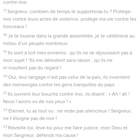
contre moi.
17
Seigneur, combien de temps le supporteras-tu ? Protège-
moi contre leurs actes de violence, protège ma vie contre les
lionceaux !
18
Je te louerai dans la grande assemblée, je te célébrerai au
milieu d’un peuple nombreux.
19
Ils sont à tort mes ennemis : qu’ils ne se réjouissent pas à
mon sujet ! *Ils me détestent sans raison : qu’ils ne
m’insultent pas du regard !
20
Oui, leur langage n’est pas celui de la paix, ils inventent
des mensonges contre les gens tranquilles du pays.
21
Ils ouvrent leur bouche contre moi, ils disent : « Ah ! ah !
Nous l’avons vu de nos yeux ! »
22
Eternel, tu as tout vu : ne reste pas silencieux ! Seigneur,
ne t’éloigne pas de moi !
23
Réveille-toi, lève-toi pour me faire justice, mon Dieu et
mon Seigneur, défends ma cause !