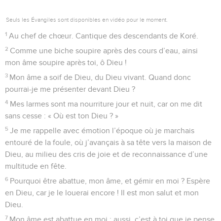
Seuls les Évangiles sont disponibles en vidéo pour le moment.
1
Au chef de chœur. Cantique des descendants de Koré.
2
Comme une biche soupire après des cours d’eau, ainsi
mon âme soupire après toi, ô Dieu !
3
Mon âme a soif de Dieu, du Dieu vivant. Quand donc
pourrai-je me présenter devant Dieu ?
4
Mes larmes sont ma nourriture jour et nuit, car on me dit
sans cesse : « Où est ton Dieu ? »
5
Je me rappelle avec émotion l’époque où je marchais
entouré de la foule, où j’avançais à sa tête vers la maison de
Dieu, au milieu des cris de joie et de reconnaissance d’une
multitude en fête.
6
Pourquoi être abattue, mon âme, et gémir en moi ? Espère
en Dieu, car je le louerai encore ! Il est mon salut et mon
Dieu.
7
Mon âme est abattue en moi ; aussi, c’est à toi que je pense