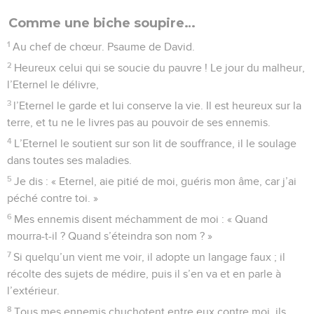
Comme une biche soupire…
1
Au chef de chœur. Psaume de David.
2
Heureux celui qui se soucie du pauvre ! Le jour du malheur,
l’Eternel le délivre,
3
l’Eternel le garde et lui conserve la vie. Il est heureux sur la
terre, et tu ne le livres pas au pouvoir de ses ennemis.
4
L’Eternel le soutient sur son lit de souffrance, il le soulage
dans toutes ses maladies.
5
Je dis : « Eternel, aie pitié de moi, guéris mon âme, car j’ai
péché contre toi. »
6
Mes ennemis disent méchamment de moi : « Quand
mourra-t-il ? Quand s’éteindra son nom ? »
7
Si quelqu’un vient me voir, il adopte un langage faux ; il
récolte des sujets de médire, puis il s’en va et en parle à
l’extérieur.
8
Tous mes ennemis chuchotent entre eux contre moi, ils