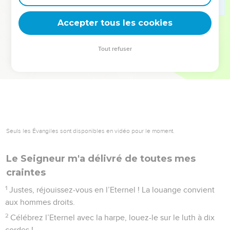
deviennent vos tremplins. Que vous guidiez un ministère, une
équipe, un groupe ou une famille, leur expérience est faite
Accepter tous les cookies
pour vous.
Tout refuser
Je découvre l’événement
Seuls les Évangiles sont disponibles en vidéo pour le moment.
Le Seigneur m'a délivré de toutes mes
craintes
1
Justes, réjouissez-vous en l’Eternel ! La louange convient
aux hommes droits.
2
Célébrez l’Eternel avec la harpe, louez-le sur le luth à dix
cordes !