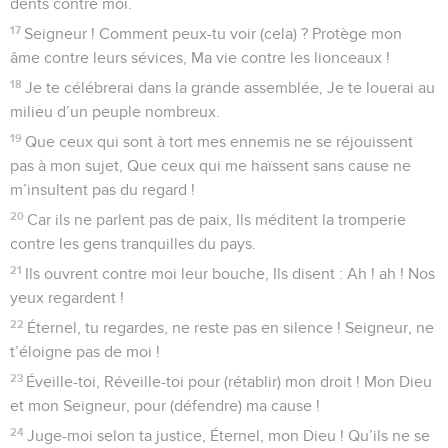
dents contre moi.
17
Seigneur ! Comment peux-tu voir (cela) ? Protège mon
âme contre leurs sévices, Ma vie contre les lionceaux !
18
Je te célébrerai dans la grande assemblée, Je te louerai au
milieu d’un peuple nombreux.
19
Que ceux qui sont à tort mes ennemis ne se réjouissent
pas à mon sujet, Que ceux qui me haïssent sans cause ne
m’insultent pas du regard !
20
Car ils ne parlent pas de paix, Ils méditent la tromperie
contre les gens tranquilles du pays.
21
Ils ouvrent contre moi leur bouche, Ils disent : Ah ! ah ! Nos
yeux regardent !
22
Éternel, tu regardes, ne reste pas en silence ! Seigneur, ne
t’éloigne pas de moi !
23
Éveille-toi, Réveille-toi pour (rétablir) mon droit ! Mon Dieu
et mon Seigneur, pour (défendre) ma cause !
24
Juge-moi selon ta justice, Éternel, mon Dieu ! Qu’ils ne se