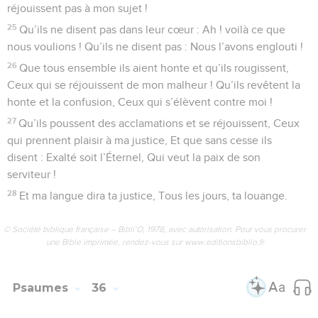
réjouissent pas à mon sujet !
25
Qu’ils ne disent pas dans leur cœur : Ah ! voilà ce que
nous voulions ! Qu’ils ne disent pas : Nous l’avons englouti !
26
Que tous ensemble ils aient honte et qu’ils rougissent,
Ceux qui se réjouissent de mon malheur ! Qu’ils revêtent la
honte et la confusion, Ceux qui s’élèvent contre moi !
27
Qu’ils poussent des acclamations et se réjouissent, Ceux
qui prennent plaisir à ma justice, Et que sans cesse ils
disent : Exalté soit l’Éternel, Qui veut la paix de son
serviteur !
28
Et ma langue dira ta justice, Tous les jours, ta louange.
© Société biblique française – Bibli’O, 1978, avec autorisation. Pour vous procurer
une Bible imprimée, rendez-vous sur www.editionsbiblio.fr
Psaumes
36