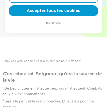
deviennent vos tremplins. Que vous guidiez un ministère, une
équipe, un groupe ou une famille, leur expérience est faite
Accepter tous les cookies
pour vous.
Tout refuser
Je découvre l’événement
Psaumes
35
Seuls les Évangiles sont disponibles en vidéo pour le moment.
C'est chez toi, Seigneur, qu'est la source de
la vie
1
De David. Éternel ! attaque ceux qui m’attaquent, Combats
ceux qui me combattent !
2
Saisis le petit et le grand bouclier, Et lève-toi pour me
secourir !