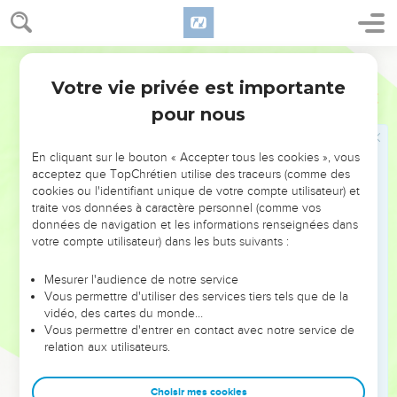
Votre vie privée est importante
pour nous
NE MANQUEZ PAS L’ÉVÉNEMENT
En cliquant sur le bouton « Accepter tous les cookies », vous
DE L’ANNÉE !
acceptez que TopChrétien utilise des traceurs (comme des
cookies ou l'identifiant unique de votre compte utilisateur) et
ET SI LEURS ERREURS POUVAIENT VOUS ÉVITER LES
traite vos données à caractère personnel (comme vos
VOTRES ?
données de navigation et les informations renseignées dans
votre compte utilisateur) dans les buts suivants :
On admire souvent les leaders pour leurs réussites, leur impact,
leur foi ou leur vision. Mais on voit moins les doutes, les erreurs
Mesurer l'audience de notre service
Vous permettre d'utiliser des services tiers tels que de la
et les saisons difficiles qu'ils ont traversés, alors même que ce
vidéo, des cartes du monde…
sont elles qui les ont façonnés.
Vous permettre d'entrer en contact avec notre service de
relation aux utilisateurs.
Dans cette conférence, leaders, entrepreneurs, et responsables
reviennent sur les erreurs marquantes de leur parcours et les
clés pour avancer avec plus de sagesse afin que leurs erreurs
Choisir mes cookies