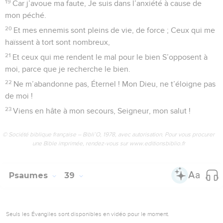
19
Car j’avoue ma faute, Je suis dans l’anxiété à cause de
mon péché.
20
Et mes ennemis sont pleins de vie, de force ; Ceux qui me
haïssent à tort sont nombreux,
21
Et ceux qui me rendent le mal pour le bien S’opposent à
moi, parce que je recherche le bien.
22
Ne m’abandonne pas, Éternel ! Mon Dieu, ne t’éloigne pas
de moi !
23
Viens en hâte à mon secours, Seigneur, mon salut !
© Société biblique française – Bibli’O, 1978, avec autorisation. Pour vous procurer
une Bible imprimée, rendez-vous sur www.editionsbiblio.fr
Psaumes
39
Seuls les Évangiles sont disponibles en vidéo pour le moment.