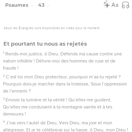
Psaumes
43
Seuls les Évangiles sont disponibles en vidéo pour le moment.
Et pourtant tu nous as rejetés
1
Rends-moi justice, ô Dieu, Défends ma cause contre une
nation infidèle ! Délivre-moi des hommes de ruse et de
fraude !
2
C’est toi mon Dieu protecteur, pourquoi m’as-tu rejeté ?
Pourquoi dois-je marcher dans la tristesse, Sous l’oppression
de l’ennemi ?
3
Envoie ta lumière et ta vérité ! Qu’elles me guident,
Qu’elles me conduisent à ta montagne sainte et à tes
demeures !
4
J’irai vers l’autel de Dieu, Vers Dieu, ma joie et mon
allégresse, Et je te célébrerai sur la harpe, ô Dieu, mon Dieu !