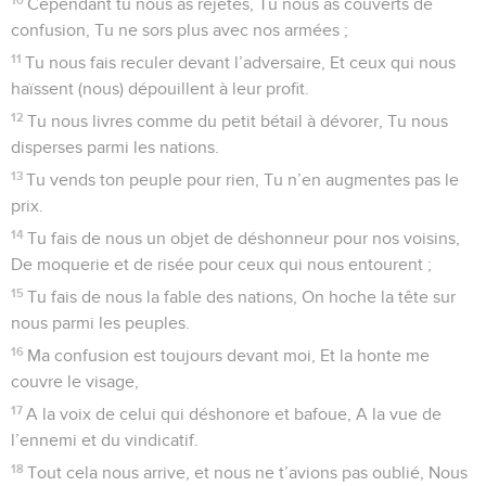
Cependant tu nous as rejetés, Tu nous as couverts de
confusion, Tu ne sors plus avec nos armées ;
11
Tu nous fais reculer devant l’adversaire, Et ceux qui nous
haïssent (nous) dépouillent à leur profit.
12
Tu nous livres comme du petit bétail à dévorer, Tu nous
disperses parmi les nations.
13
Tu vends ton peuple pour rien, Tu n’en augmentes pas le
prix.
14
Tu fais de nous un objet de déshonneur pour nos voisins,
De moquerie et de risée pour ceux qui nous entourent ;
15
Tu fais de nous la fable des nations, On hoche la tête sur
nous parmi les peuples.
16
Ma confusion est toujours devant moi, Et la honte me
couvre le visage,
17
A la voix de celui qui déshonore et bafoue, A la vue de
l’ennemi et du vindicatif.
18
Tout cela nous arrive, et nous ne t’avions pas oublié, Nous