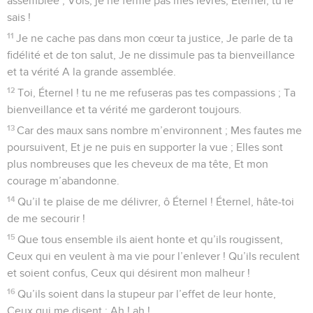
assemblée ; Vois, je ne ferme pas mes lèvres, Éternel, tu le
sais !
11
Je ne cache pas dans mon cœur ta justice, Je parle de ta
fidélité et de ton salut, Je ne dissimule pas ta bienveillance
et ta vérité A la grande assemblée.
12
Toi, Éternel ! tu ne me refuseras pas tes compassions ; Ta
bienveillance et ta vérité me garderont toujours.
13
Car des maux sans nombre m’environnent ; Mes fautes me
poursuivent, Et je ne puis en supporter la vue ; Elles sont
plus nombreuses que les cheveux de ma tête, Et mon
courage m’abandonne.
14
Qu’il te plaise de me délivrer, ô Éternel ! Éternel, hâte-toi
de me secourir !
15
Que tous ensemble ils aient honte et qu’ils rougissent,
Ceux qui en veulent à ma vie pour l’enlever ! Qu’ils reculent
et soient confus, Ceux qui désirent mon malheur !
16
Qu’ils soient dans la stupeur par l’effet de leur honte,
Ceux qui me disent : Ah ! ah !