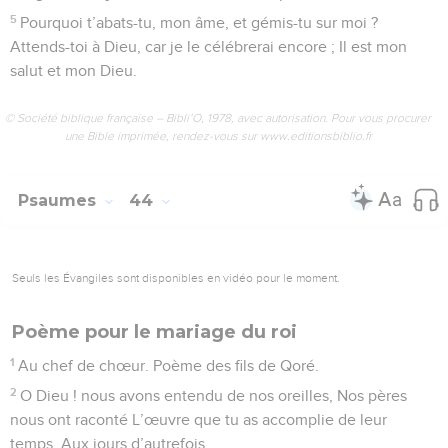
5
Pourquoi t’abats-tu, mon âme, et gémis-tu sur moi ?
Attends-toi à Dieu, car je le célébrerai encore ; Il est mon
salut et mon Dieu.
© Société biblique française – Bibli’O, 1978, avec autorisation. Pour vous procurer
une Bible imprimée, rendez-vous sur www.editionsbiblio.fr
Psaumes
44
Seuls les Évangiles sont disponibles en vidéo pour le moment.
Poème pour le mariage du roi
1
Au chef de chœur. Poème des fils de Qoré.
2
O Dieu ! nous avons entendu de nos oreilles, Nos pères
nous ont raconté L’œuvre que tu as accomplie de leur
temps, Aux jours d’autrefois.