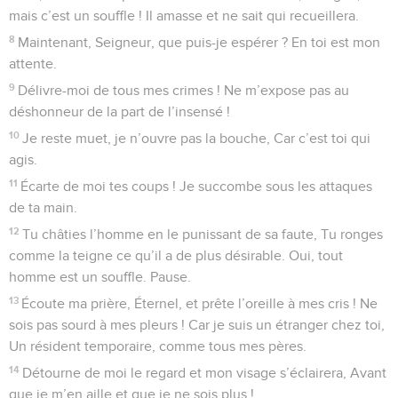
mais c’est un souffle ! Il amasse et ne sait qui recueillera.
8
Maintenant, Seigneur, que puis-je espérer ? En toi est mon
attente.
9
Délivre-moi de tous mes crimes ! Ne m’expose pas au
déshonneur de la part de l’insensé !
10
Je reste muet, je n’ouvre pas la bouche, Car c’est toi qui
agis.
11
Écarte de moi tes coups ! Je succombe sous les attaques
de ta main.
12
Tu châties l’homme en le punissant de sa faute, Tu ronges
comme la teigne ce qu’il a de plus désirable. Oui, tout
homme est un souffle. Pause.
13
Écoute ma prière, Éternel, et prête l’oreille à mes cris ! Ne
sois pas sourd à mes pleurs ! Car je suis un étranger chez toi,
Un résident temporaire, comme tous mes pères.
14
Détourne de moi le regard et mon visage s’éclairera, Avant
que je m’en aille et que je ne sois plus !