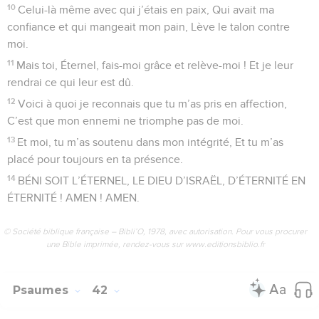
10
Celui-là même avec qui j’étais en paix, Qui avait ma
confiance et qui mangeait mon pain, Lève le talon contre
moi.
11
Mais toi, Éternel, fais-moi grâce et relève-moi ! Et je leur
rendrai ce qui leur est dû.
12
Voici à quoi je reconnais que tu m’as pris en affection,
C’est que mon ennemi ne triomphe pas de moi.
13
Et moi, tu m’as soutenu dans mon intégrité, Et tu m’as
placé pour toujours en ta présence.
14
BÉNI SOIT L’ÉTERNEL, LE DIEU D’ISRAËL, D’ÉTERNITÉ EN
ÉTERNITÉ ! AMEN ! AMEN.
© Société biblique française – Bibli’O, 1978, avec autorisation. Pour vous procurer
une Bible imprimée, rendez-vous sur www.editionsbiblio.fr
Psaumes
42