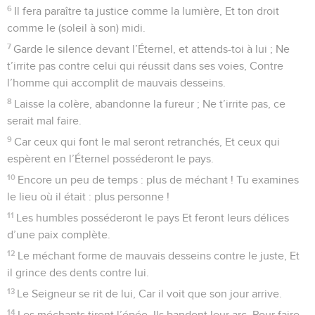
6
Il fera paraître ta justice comme la lumière, Et ton droit
comme le (soleil à son) midi.
7
Garde le silence devant l’Éternel, et attends-toi à lui ; Ne
t’irrite pas contre celui qui réussit dans ses voies, Contre
l’homme qui accomplit de mauvais desseins.
8
Laisse la colère, abandonne la fureur ; Ne t’irrite pas, ce
serait mal faire.
9
Car ceux qui font le mal seront retranchés, Et ceux qui
espèrent en l’Éternel posséderont le pays.
10
Encore un peu de temps : plus de méchant ! Tu examines
le lieu où il était : plus personne !
11
Les humbles posséderont le pays Et feront leurs délices
d’une paix complète.
12
Le méchant forme de mauvais desseins contre le juste, Et
il grince des dents contre lui.
13
Le Seigneur se rit de lui, Car il voit que son jour arrive.
14
Les méchants tirent l’épée, Ils bandent leur arc, Pour faire