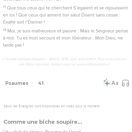
17
Que tous ceux qui te cherchent S’égaient et se réjouissent
en toi ! Que ceux qui aiment ton salut Disent sans cesse :
Exalté soit l’Éternel !
18
Moi, je suis malheureux et pauvre ; Mais le Seigneur pense
à moi. Tu es mon secours et mon libérateur : Mon Dieu, ne
tarde pas !
© Société biblique française – Bibli’O, 1978, avec autorisation. Pour vous procurer
une Bible imprimée, rendez-vous sur www.editionsbiblio.fr
Psaumes
41
Seuls les Évangiles sont disponibles en vidéo pour le moment.
Comme une biche soupire…
1
Au chef de chœur. Psaume de David.