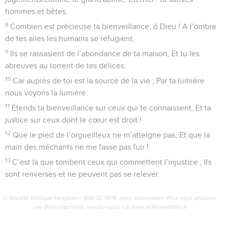
hommes et bêtes.
8
Combien est précieuse ta bienveillance, ô Dieu ! A l’ombre
de tes ailes les humains se réfugient.
9
Ils se rassasient de l’abondance de ta maison, Et tu les
abreuves au torrent de tes délices.
10
Car auprès de toi est la source de la vie ; Par ta lumière
nous voyons la lumière.
11
Étends ta bienveillance sur ceux qui te connaissent, Et ta
justice sur ceux dont le cœur est droit !
12
Que le pied de l’orgueilleux ne m’atteigne pas, Et que la
main des méchants ne me fasse pas fuir !
13
C’est là que tombent ceux qui commettent l’injustice ; Ils
sont renversés et ne peuvent pas se relever.
© Société biblique française – Bibli’O, 1978, avec autorisation. Pour vous procurer
une Bible imprimée, rendez-vous sur www.editionsbiblio.fr