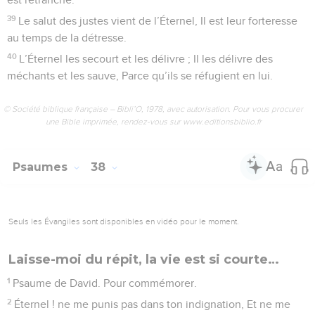
39
Le salut des justes vient de l’Éternel, Il est leur forteresse
au temps de la détresse.
40
L’Éternel les secourt et les délivre ; Il les délivre des
méchants et les sauve, Parce qu’ils se réfugient en lui.
© Société biblique française – Bibli’O, 1978, avec autorisation. Pour vous procurer
une Bible imprimée, rendez-vous sur www.editionsbiblio.fr
Psaumes
38
Seuls les Évangiles sont disponibles en vidéo pour le moment.
Laisse-moi du répit, la vie est si courte…
1
Psaume de David. Pour commémorer.
2
Éternel ! ne me punis pas dans ton indignation, Et ne me