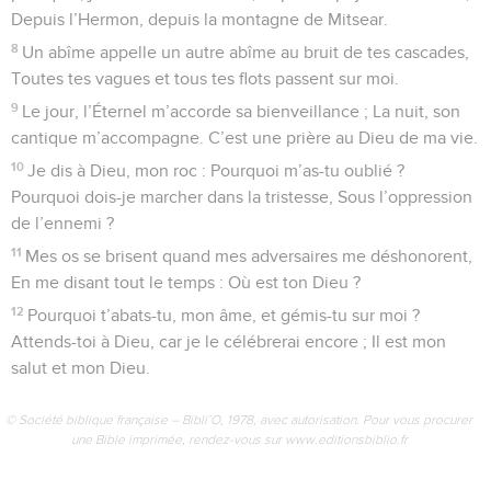
Depuis l’Hermon, depuis la montagne de Mitsear.
8
Un abîme appelle un autre abîme au bruit de tes cascades,
Toutes tes vagues et tous tes flots passent sur moi.
9
Le jour, l’Éternel m’accorde sa bienveillance ; La nuit, son
cantique m’accompagne. C’est une prière au Dieu de ma vie.
10
Je dis à Dieu, mon roc : Pourquoi m’as-tu oublié ?
Pourquoi dois-je marcher dans la tristesse, Sous l’oppression
de l’ennemi ?
11
Mes os se brisent quand mes adversaires me déshonorent,
En me disant tout le temps : Où est ton Dieu ?
12
Pourquoi t’abats-tu, mon âme, et gémis-tu sur moi ?
Attends-toi à Dieu, car je le célébrerai encore ; Il est mon
salut et mon Dieu.
© Société biblique française – Bibli’O, 1978, avec autorisation. Pour vous procurer
une Bible imprimée, rendez-vous sur www.editionsbiblio.fr