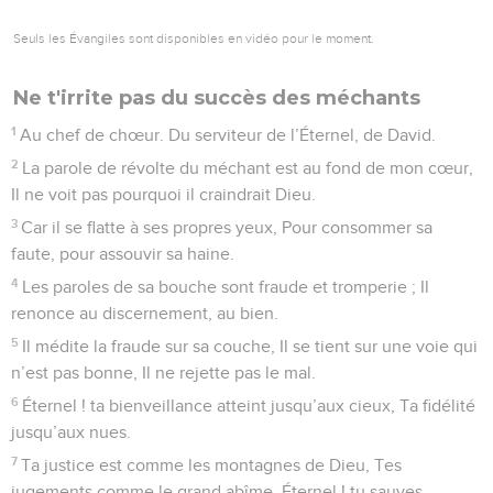
Seuls les Évangiles sont disponibles en vidéo pour le moment.
Ne t'irrite pas du succès des méchants
1
Au chef de chœur. Du serviteur de l’Éternel, de David.
2
La parole de révolte du méchant est au fond de mon cœur,
Il ne voit pas pourquoi il craindrait Dieu.
3
Car il se flatte à ses propres yeux, Pour consommer sa
faute, pour assouvir sa haine.
4
Les paroles de sa bouche sont fraude et tromperie ; Il
renonce au discernement, au bien.
5
Il médite la fraude sur sa couche, Il se tient sur une voie qui
n’est pas bonne, Il ne rejette pas le mal.
6
Éternel ! ta bienveillance atteint jusqu’aux cieux, Ta fidélité
jusqu’aux nues.
7
Ta justice est comme les montagnes de Dieu, Tes
jugements comme le grand abîme. Éternel ! tu sauves