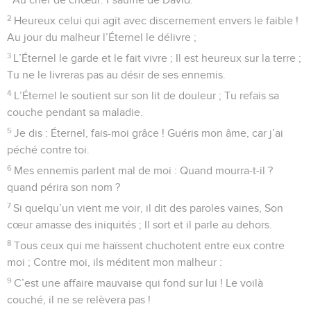
2
Heureux celui qui agit avec discernement envers le faible !
Au jour du malheur l’Éternel le délivre ;
3
L’Éternel le garde et le fait vivre ; Il est heureux sur la terre ;
Tu ne le livreras pas au désir de ses ennemis.
4
L’Éternel le soutient sur son lit de douleur ; Tu refais sa
couche pendant sa maladie.
5
Je dis : Éternel, fais-moi grâce ! Guéris mon âme, car j’ai
péché contre toi.
6
Mes ennemis parlent mal de moi : Quand mourra-t-il ?
quand périra son nom ?
7
Si quelqu’un vient me voir, il dit des paroles vaines, Son
cœur amasse des iniquités ; Il sort et il parle au dehors.
8
Tous ceux qui me haïssent chuchotent entre eux contre
moi ; Contre moi, ils méditent mon malheur :
9
C’est une affaire mauvaise qui fond sur lui ! Le voilà
couché, il ne se relèvera pas !