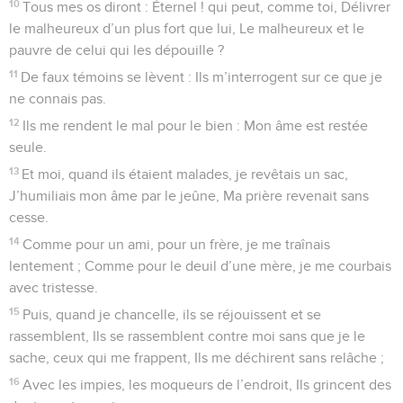
10
Tous mes os diront : Éternel ! qui peut, comme toi, Délivrer
le malheureux d’un plus fort que lui, Le malheureux et le
pauvre de celui qui les dépouille ?
11
De faux témoins se lèvent : Ils m’interrogent sur ce que je
ne connais pas.
12
Ils me rendent le mal pour le bien : Mon âme est restée
seule.
13
Et moi, quand ils étaient malades, je revêtais un sac,
J’humiliais mon âme par le jeûne, Ma prière revenait sans
cesse.
14
Comme pour un ami, pour un frère, je me traînais
lentement ; Comme pour le deuil d’une mère, je me courbais
avec tristesse.
15
Puis, quand je chancelle, ils se réjouissent et se
rassemblent, Ils se rassemblent contre moi sans que je le
sache, ceux qui me frappent, Ils me déchirent sans relâche ;
16
Avec les impies, les moqueurs de l’endroit, Ils grincent des