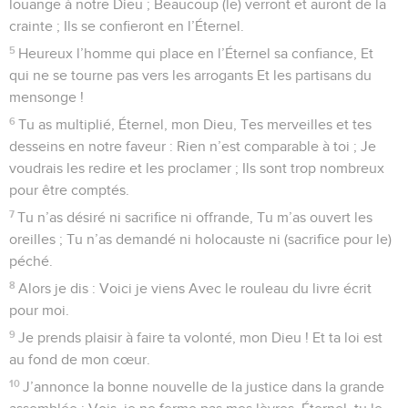
louange à notre Dieu ; Beaucoup (le) verront et auront de la
crainte ; Ils se confieront en l’Éternel.
5
Heureux l’homme qui place en l’Éternel sa confiance, Et
qui ne se tourne pas vers les arrogants Et les partisans du
mensonge !
6
Tu as multiplié, Éternel, mon Dieu, Tes merveilles et tes
desseins en notre faveur : Rien n’est comparable à toi ; Je
voudrais les redire et les proclamer ; Ils sont trop nombreux
pour être comptés.
7
Tu n’as désiré ni sacrifice ni offrande, Tu m’as ouvert les
oreilles ; Tu n’as demandé ni holocauste ni (sacrifice pour le)
péché.
8
Alors je dis : Voici je viens Avec le rouleau du livre écrit
pour moi.
9
Je prends plaisir à faire ta volonté, mon Dieu ! Et ta loi est
au fond de mon cœur.
10
J’annonce la bonne nouvelle de la justice dans la grande