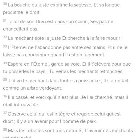
30
La bouche du juste exprime la sagesse, Et sa langue
proclame le droit.
31
La loi de son Dieu est dans son cœur ; Ses pas ne
chancellent pas.
32
Le méchant épie le juste Et cherche à le faire mourir ;
33
L’Éternel ne l’abandonne pas entre ses mains, Et il ne le
laisse pas condamner quand il est en jugement.
34
Espère en l’Éternel, garde sa voie, Et il t’élèvera pour que
tu possèdes le pays ; Tu verras les méchants retranchés.
35
J’ai vu le méchant dans toute sa puissance ; Il s’étendait
comme un arbre verdoyant.
36
Il a passé, et voici qu’il n’est plus. Je l’ai cherché, mais il
était introuvable.
37
Observe celui qui est intègre et regarde celui qui est
droit ; Il y a un avenir pour l’homme de paix.
38
Mais les rebelles sont tous détruits, L’avenir des méchants
est retranché.