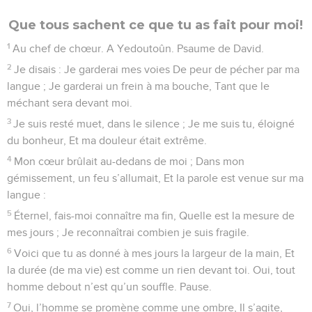
Que tous sachent ce que tu as fait pour moi!
1
Au chef de chœur. A Yedoutoûn. Psaume de David.
2
Je disais : Je garderai mes voies De peur de pécher par ma
langue ; Je garderai un frein à ma bouche, Tant que le
méchant sera devant moi.
3
Je suis resté muet, dans le silence ; Je me suis tu, éloigné
du bonheur, Et ma douleur était extrême.
4
Mon cœur brûlait au-dedans de moi ; Dans mon
gémissement, un feu s’allumait, Et la parole est venue sur ma
langue :
5
Éternel, fais-moi connaître ma fin, Quelle est la mesure de
mes jours ; Je reconnaîtrai combien je suis fragile.
6
Voici que tu as donné à mes jours la largeur de la main, Et
la durée (de ma vie) est comme un rien devant toi. Oui, tout
homme debout n’est qu’un souffle. Pause.
7
Oui, l’homme se promène comme une ombre, Il s’agite,