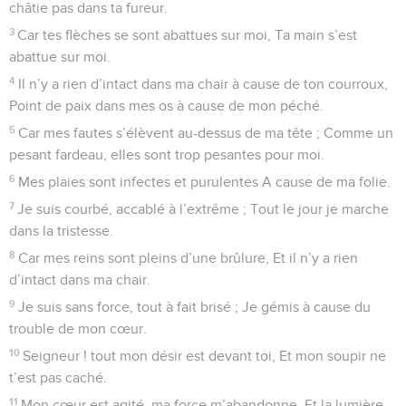
châtie pas dans ta fureur.
3
Car tes flèches se sont abattues sur moi, Ta main s’est
abattue sur moi.
4
Il n’y a rien d’intact dans ma chair à cause de ton courroux,
Point de paix dans mes os à cause de mon péché.
5
Car mes fautes s’élèvent au-dessus de ma tête ; Comme un
pesant fardeau, elles sont trop pesantes pour moi.
6
Mes plaies sont infectes et purulentes A cause de ma folie.
7
Je suis courbé, accablé à l’extrême ; Tout le jour je marche
dans la tristesse.
8
Car mes reins sont pleins d’une brûlure, Et il n’y a rien
d’intact dans ma chair.
9
Je suis sans force, tout à fait brisé ; Je gémis à cause du
trouble de mon cœur.
10
Seigneur ! tout mon désir est devant toi, Et mon soupir ne
t’est pas caché.
11
Mon cœur est agité, ma force m’abandonne, Et la lumière