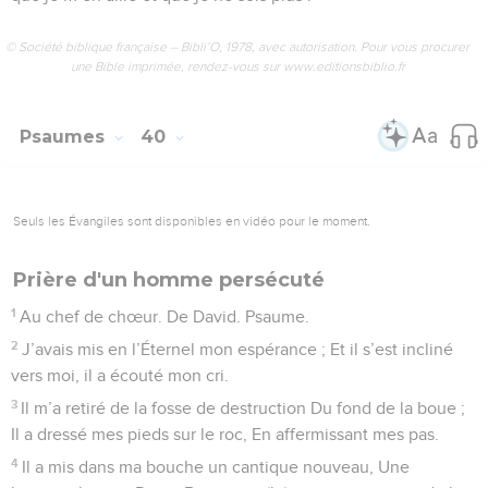
© Société biblique française – Bibli’O, 1978, avec autorisation. Pour vous procurer
une Bible imprimée, rendez-vous sur www.editionsbiblio.fr
Psaumes
40
Seuls les Évangiles sont disponibles en vidéo pour le moment.
Prière d'un homme persécuté
1
Au chef de chœur. De David. Psaume.
2
J’avais mis en l’Éternel mon espérance ; Et il s’est incliné
vers moi, il a écouté mon cri.
3
Il m’a retiré de la fosse de destruction Du fond de la boue ;
Il a dressé mes pieds sur le roc, En affermissant mes pas.
4
Il a mis dans ma bouche un cantique nouveau, Une