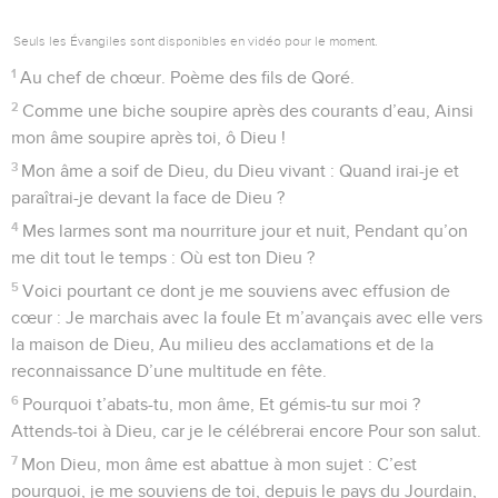
Seuls les Évangiles sont disponibles en vidéo pour le moment.
1
Au chef de chœur. Poème des fils de Qoré.
2
Comme une biche soupire après des courants d’eau, Ainsi
mon âme soupire après toi, ô Dieu !
3
Mon âme a soif de Dieu, du Dieu vivant : Quand irai-je et
paraîtrai-je devant la face de Dieu ?
4
Mes larmes sont ma nourriture jour et nuit, Pendant qu’on
me dit tout le temps : Où est ton Dieu ?
5
Voici pourtant ce dont je me souviens avec effusion de
cœur : Je marchais avec la foule Et m’avançais avec elle vers
la maison de Dieu, Au milieu des acclamations et de la
reconnaissance D’une multitude en fête.
6
Pourquoi t’abats-tu, mon âme, Et gémis-tu sur moi ?
Attends-toi à Dieu, car je le célébrerai encore Pour son salut.
7
Mon Dieu, mon âme est abattue à mon sujet : C’est
pourquoi, je me souviens de toi, depuis le pays du Jourdain,