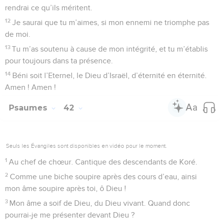
1
Au chef de chœur. Psaume de David.
2
J’avais mis mon espérance en l’Eternel, et il s’est penché
vers moi, il a écouté mes cris.
3
Il m’a retiré de la fosse de destruction, du fond de la boue,
et il a établi mes pieds sur le rocher, il a affermi mes pas.
4
Il a mis dans ma bouche un cantique nouveau, une louange
à notre Dieu. Beaucoup l’ont vu ; ils ont eu de la crainte et se
sont confiés en l’Eternel.
5
Heureux l’homme qui place sa confiance en l’Eternel et qui
ne se tourne pas vers les orgueilleux et les menteurs !
6
Eternel, mon Dieu, tu as multiplié tes merveilles et tes
plans en notre faveur. Personne n’est comparable à toi. Je
voudrais les raconter et les proclamer, mais leur nombre est
trop grand pour en faire le compte.
7
*Tu ne désires ni sacrifice ni offrande, mais tu m’as ouvert
les oreilles ; tu ne demandes ni holocauste ni sacrifice pour
le péché,