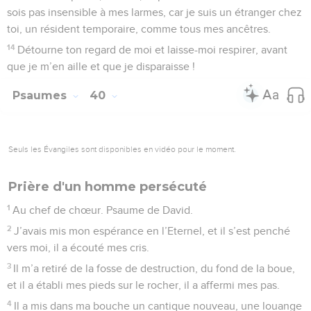
5
car mes fautes s’élèvent au-dessus de ma tête ; pareilles à
un lourd fardeau, elles sont trop pesantes pour moi.
6
Mes plaies sont infectes et purulentes à cause de ma folie.
7
Je suis courbé, complètement abattu ; tout le jour je
marche dans la tristesse,
8
car un mal brûle mes reins, et il n’y a plus rien d’intact dans
mon corps.
9
Je suis sans force, entièrement brisé ; le trouble de mon
cœur m’arrache des gémissements.
10
Seigneur, tu connais tous mes désirs, et mes soupirs ne te
sont pas cachés.
11
Mon cœur est agité, ma force m’abandonne, même la
lumière de mes yeux disparaît.
12
Mes amis, mes compagnons, reculent devant ma plaie,
mes proches se tiennent à l’écart !
13
Ceux qui en veulent à ma vie tendent leurs pièges, ceux