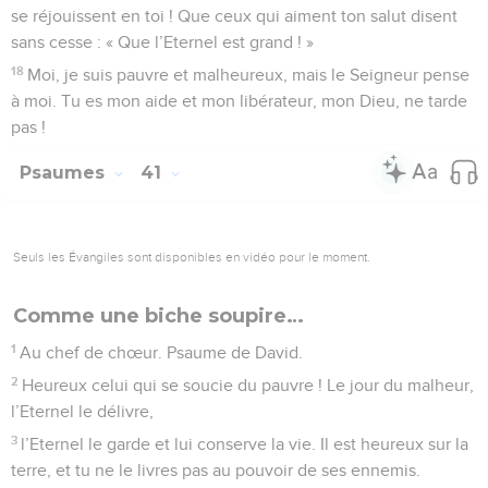
4
Mon cœur brûlait au fond de moi, mes pensées étaient
comme un feu brûlant, et la parole est venue sur ma langue :
5
« Eternel, fais-moi connaître quand finira ma vie, quel est le
nombre de mes jours, afin que je sache combien je suis peu
de chose.
6
Voici, tu as donné à mes jours la largeur de la main, et ma
vie est comme un rien devant toi. » Oui, même vigoureux,
l’homme n’est qu’un souffle. – Pause.
7
Oui, l’homme va et vient comme une ombre : il s’agite,
mais c’est pour du vent ; il amasse des richesses, et il ignore
qui les recevra.
8
Maintenant, Seigneur, que puis-je espérer ? C’est en toi
qu’est mon espérance.
9
Délivre-moi de toutes mes transgressions ! Ne m’expose
pas aux insultes du fou !
10
Je reste muet, je n’ouvre pas la bouche, car c’est toi qui
agis.