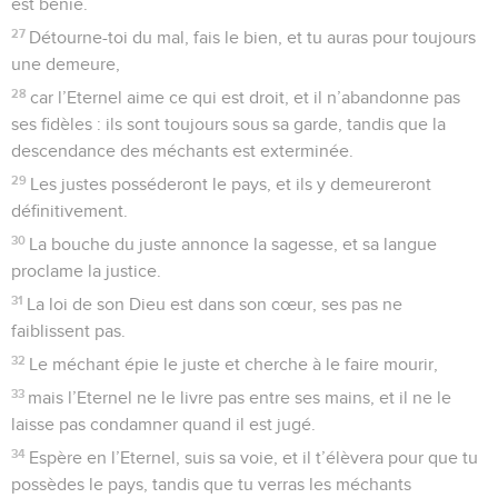
ailes les hommes cherchent un refuge.
9
Ils se rassasient de l’abondance de ta maison, et tu les fais
boire au torrent de tes délices,
10
car c’est auprès de toi qu’est la source de la vie, et c’est
par ta lumière que nous voyons la lumière.
11
Etends ta bonté sur ceux qui te connaissent, et ta justice
sur ceux dont le cœur est droit !
12
Que le pied de l’orgueilleux ne m’atteigne pas, et que la
main des méchants ne me fasse pas fuir !
13
Ils tombent déjà, ceux qui commettent l’injustice ; ils sont
renversés, et ils ne peuvent pas se relever.
Psaumes
37
Seuls les Évangiles sont disponibles en vidéo pour le moment.