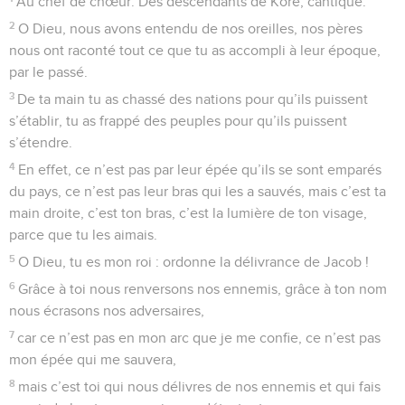
9
« Il est gravement atteint. Le voilà couché, il ne se relèvera
pas. »
10
Même celui avec qui j’étais en paix, en qui j’avais
confiance et *qui mangeait mon pain, lève le talon contre
moi.
11
Mais toi, Eternel, aie pitié de moi et relève-moi, et je leur
rendrai ce qu’ils méritent.
12
Je saurai que tu m’aimes, si mon ennemi ne triomphe pas
de moi.
13
Tu m’as soutenu à cause de mon intégrité, et tu m’établis
pour toujours dans ta présence.
14
Béni soit l’Eternel, le Dieu d’Israël, d’éternité en éternité.
Amen ! Amen !
Psaumes
42