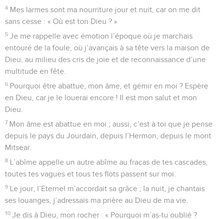
8
alors j’ai dit : « Me voici, je viens – dans le rouleau du livre il
est écrit à mon sujet –
9
pour faire ta volonté, mon Dieu. C’est ce que je désire, et
ta loi est gravée au fond de mon cœur. »
10
J’annonce la justice dans la grande assemblée, je ne
ferme pas mes lèvres, Eternel, tu le sais.
11
Je ne dissimule pas ta justice dans mon cœur, je proclame
ta vérité et ton salut ; je ne cache pas ta bonté et ta fidélité
dans la grande assemblée.
12
Toi, Eternel, tu ne me refuseras pas tes compassions ; ta
bonté et ta fidélité me garderont toujours.
13
Oui, des maux sans nombre m’environnent : je subis les
conséquences de mes fautes, et je n’en supporte pas la vue ;
elles sont plus nombreuses que les cheveux de ma tête, et
mon courage m’abandonne.
14
Veuille me délivrer, Eternel ! Eternel, viens vite à mon
secours !