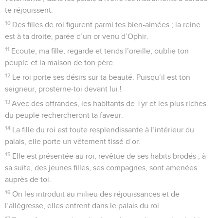
5
O Dieu, tu es mon roi : ordonne la délivrance de Jacob !
6
Grâce à toi nous renversons nos ennemis, grâce à ton nom
nous écrasons nos adversaires,
7
car ce n’est pas en mon arc que je me confie, ce n’est pas
mon épée qui me sauvera,
8
mais c’est toi qui nous délivres de nos ennemis et qui fais
rougir de honte ceux qui nous détestent.
9
Nous chantons la louange de Dieu chaque jour, et nous
célébrerons éternellement ton nom. – Pause.
10
Cependant tu nous as repoussés, tu nous as couverts de
honte, tu ne sors plus avec nos armées.
11
Tu nous fais reculer devant l’ennemi, et ceux qui nous
détestent se partagent nos dépouilles.
12
Tu nous livres comme des brebis de boucherie, tu nous
disperses parmi les nations.
13
Tu vends ton peuple pour rien, tu ne l’estimes pas à une
grande valeur.