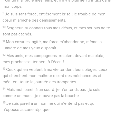
Mieux vaut le peu du juste que l’abondance de nombreux
méchants,
17
car la force des méchants sera brisée, tandis que l’Eternel
soutient les justes.
18
L’Eternel connaît les jours des hommes intègres, et leur
héritage dure éternellement.
19
Ils ne sont pas couverts de honte quand vient le malheur
et ils sont rassasiés quand la famine est là,
20
tandis que les méchants disparaissent, les ennemis de
l’Eternel connaissent le même sort que les plus beaux
pâturages : ils s’évanouissent, ils s’évanouissent comme une
fumée.
21
Le méchant emprunte, et il ne rend pas ; le juste est
compatissant, et il donne,
22
car ceux que l’Eternel bénit possèdent le pays, et ceux
qu’il maudit sont exterminés.
23
L’Eternel affermit les pas de l’homme, et il prend plaisir à