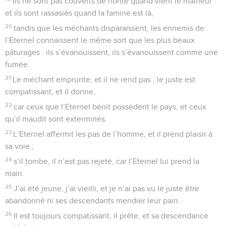
Ne t'irrite pas du succès des méchants
1
Au chef de chœur. Du serviteur de l’Eternel, de David.
2
La parole de révolte du méchant pénètre au fond de mon
cœur : *la crainte de Dieu n’est pas devant ses yeux,
3
car il se voit d’un œil trop flatteur pour reconnaître son
crime et le détester.
4
Les paroles de sa bouche sont fausses et trompeuses ; il
renonce à être sage, à faire le bien.
5
Il médite l’injustice sur son lit, il s’engage sur une voie qui
n'est pas bonne, il ne repousse pas le mal.
6
Eternel, ta bonté s’élève jusqu’au ciel, ta fidélité atteint les
nuages.
7
Ta justice est aussi haute que les montagnes de Dieu, tes
jugements sont profonds comme le grand océan. Eternel, tu
secours les hommes et les bêtes.
8
Combien ta bonté est précieuse, ô Dieu ! A l’ombre de tes