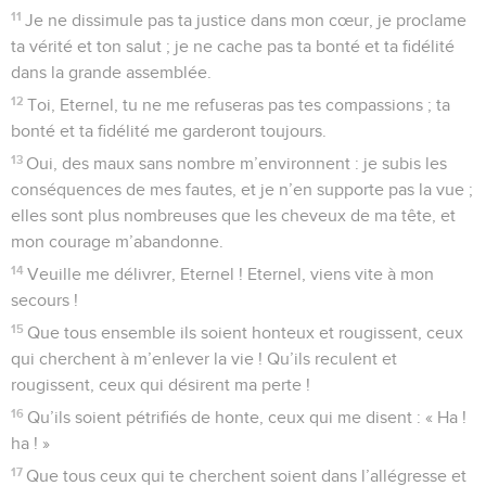
parce que je recherche le bien.
22
Ne m’abandonne pas, Eternel, mon Dieu, ne t’éloigne pas
de moi !
23
Viens vite à mon secours, Seigneur, mon salut !
Psaumes
39
Seuls les Évangiles sont disponibles en vidéo pour le moment.
Que tous sachent ce que tu as fait pour moi!
1
Au chef de chœur, à Jeduthun. Psaume de David.
2
Je disais : « Je veillerai sur ma conduite de peur de pécher
en paroles ; je mettrai un frein à mes lèvres tant que le
méchant sera devant moi. »
3
Je suis resté muet, dans le silence, je me suis tu, quoique
malheureux, et ma douleur était vive.