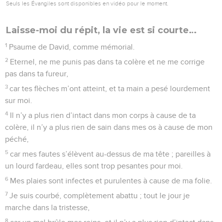
serait mal faire,
9
car les méchants seront exterminés, mais ceux qui
espèrent en l’Eternel possèdent le pays.
10
Encore un peu de temps, et le méchant n’existe plus ; tu
regardes l’endroit où il était, et il a disparu.
11
Les humbles possèdent le pays, et ils jouissent d’une paix
abondante.
12
Le méchant complote contre le juste, et il grince des dents
contre lui,
13
mais le Seigneur se moque du méchant, car il voit que son
jour arrive.
14
Les méchants tirent l’épée, ils bandent leur arc pour faire
tomber le malheureux et le pauvre, pour égorger ceux dont
la voie est droite.
15
Mais leur épée transperce leur propre cœur, et leur arc se
brise.
16