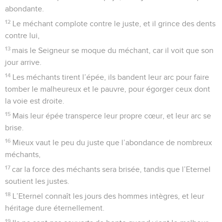
Qu’ils ne se réjouissent pas à mon sujet,
25
qu’ils ne disent pas dans leur cœur : « Ah ! voilà ce que
nous voulions ! » Qu’ils ne disent pas : « Nous l’avons
anéanti. »
26
Que tous ensemble ils soient honteux et rougissent, ceux
qui se réjouissent de mon malheur ! Qu’ils soient couverts de
honte et de confusion, ceux qui s’attaquent à moi !
27
Qu’ils aient de l’allégresse et de la joie, ceux qui prennent
plaisir à me voir justifié ! Ils pourront dire sans cesse : « Que
l’Eternel est grand, lui qui veut la paix de son serviteur ! »
28
Alors ma langue célébrera ta justice et ta louange tous les
jours.
Psaumes
36
Seuls les Évangiles sont disponibles en vidéo pour le moment.