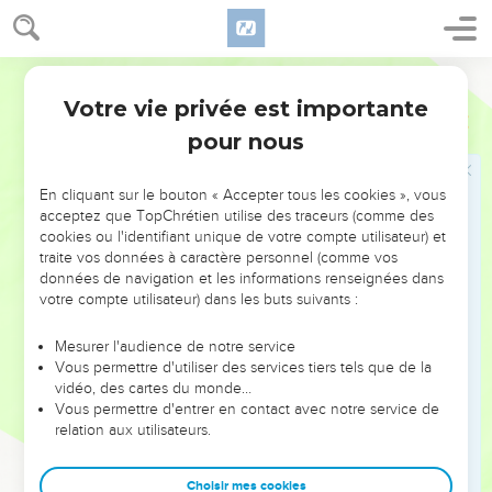
Votre vie privée est importante
pour nous
NE MANQUEZ PAS L’ÉVÉNEMENT
En cliquant sur le bouton « Accepter tous les cookies », vous
DE L’ANNÉE !
acceptez que TopChrétien utilise des traceurs (comme des
cookies ou l'identifiant unique de votre compte utilisateur) et
ET SI LEURS ERREURS POUVAIENT VOUS ÉVITER LES
traite vos données à caractère personnel (comme vos
VOTRES ?
données de navigation et les informations renseignées dans
votre compte utilisateur) dans les buts suivants :
On admire souvent les leaders pour leurs réussites, leur impact,
leur foi ou leur vision. Mais on voit moins les doutes, les erreurs
Mesurer l'audience de notre service
Vous permettre d'utiliser des services tiers tels que de la
et les saisons difficiles qu'ils ont traversés, alors même que ce
vidéo, des cartes du monde…
sont elles qui les ont façonnés.
Vous permettre d'entrer en contact avec notre service de
relation aux utilisateurs.
Dans cette conférence, leaders, entrepreneurs, et responsables
reviennent sur les erreurs marquantes de leur parcours et les
clés pour avancer avec plus de sagesse afin que leurs erreurs
Choisir mes cookies