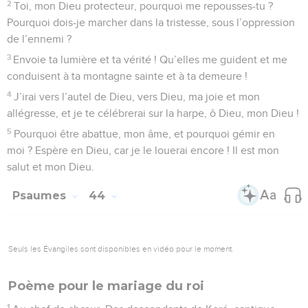
Comme une biche soupire…
1
Au chef de chœur. Psaume de David.
2
Heureux celui qui se soucie du pauvre ! Le jour du malheur,
l’Eternel le délivre,
3
l’Eternel le garde et lui conserve la vie. Il est heureux sur la
terre, et tu ne le livres pas au pouvoir de ses ennemis.
4
L’Eternel le soutient sur son lit de souffrance, il le soulage
dans toutes ses maladies.
5
Je dis : « Eternel, aie pitié de moi, guéris mon âme, car j’ai
péché contre toi. »
6
Mes ennemis disent méchamment de moi : « Quand
mourra-t-il ? Quand s’éteindra son nom ? »
7
Si quelqu’un vient me voir, il adopte un langage faux ; il
récolte des sujets de médire, puis il s’en va et en parle à
l’extérieur.
8
Tous mes ennemis chuchotent entre eux contre moi, ils
méditent sur mon malheur :