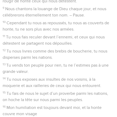
Seuls les Évangiles sont disponibles en vidéo pour le moment.
1
Au chef de chœur. Cantique des descendants de Koré.
2
Comme une biche soupire après des cours d’eau, ainsi
mon âme soupire après toi, ô Dieu !
3
Mon âme a soif de Dieu, du Dieu vivant. Quand donc
pourrai-je me présenter devant Dieu ?
4
Mes larmes sont ma nourriture jour et nuit, car on me dit
sans cesse : « Où est ton Dieu ? »
5
Je me rappelle avec émotion l’époque où je marchais
entouré de la foule, où j’avançais à sa tête vers la maison de
Dieu, au milieu des cris de joie et de reconnaissance d’une
multitude en fête.
6
Pourquoi être abattue, mon âme, et gémir en moi ? Espère
en Dieu, car je le louerai encore ! Il est mon salut et mon
Dieu.
7
Mon âme est abattue en moi ; aussi, c’est à toi que je pense
depuis le pays du Jourdain, depuis l’Hermon, depuis le mont