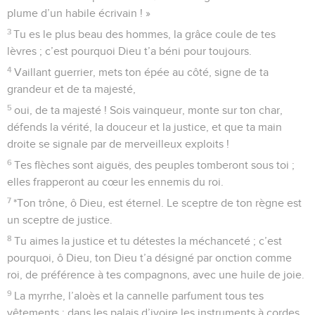
Psaumes
44
Seuls les Évangiles sont disponibles en vidéo pour le moment.
Poème pour le mariage du roi
1
Au chef de chœur. Des descendants de Koré, cantique.
2
O Dieu, nous avons entendu de nos oreilles, nos pères
nous ont raconté tout ce que tu as accompli à leur époque,
par le passé.
3
De ta main tu as chassé des nations pour qu’ils puissent
s’établir, tu as frappé des peuples pour qu’ils puissent
s’étendre.
4
En effet, ce n’est pas par leur épée qu’ils se sont emparés
du pays, ce n’est pas leur bras qui les a sauvés, mais c’est ta
main droite, c’est ton bras, c’est la lumière de ton visage,
parce que tu les aimais.