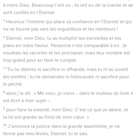
qui cherchent mon malheur disent des méchancetés et
méditent toute la journée des tromperies.
14
Mais moi, pareil à un sourd, je n’entends pas ; je suis
comme un muet : je n’ouvre pas la bouche.
15
Je suis pareil à un homme qui n’entend pas et qui
n’oppose aucune réplique.
16
Eternel, c’est en toi que j’espère ; tu répondras, Seigneur,
mon Dieu,
17
car j’ai dit : « Ne permets pas qu’ils se réjouissent à mon
sujet, qu’ils s’attaquent à moi quand mon pied trébuche ! »
18
Je suis près de tomber, et ma douleur est toujours
présente.
19
Oui, je reconnais ma faute, je suis dans la crainte à cause
de mon péché.
20
Cependant mes ennemis sont pleins de vie, pleins de
force ; ceux qui me détestent sans raison sont nombreux.
21
Ils me rendent le mal pour le bien, ils sont mes adversaires