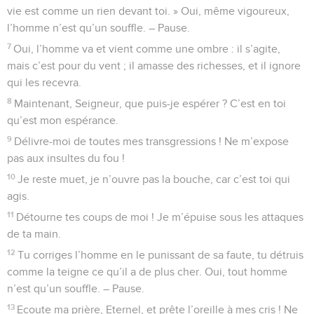
40
L’Eternel les secourt et les délivre, il les délivre des
méchants et les sauve, parce qu’ils cherchent refuge en lui.
Psaumes
38
Seuls les Évangiles sont disponibles en vidéo pour le moment.
Laisse-moi du répit, la vie est si courte…
1
Psaume de David, comme mémorial.
2
Eternel, ne me punis pas dans ta colère et ne me corrige
pas dans ta fureur,
3
car tes flèches m’ont atteint, et ta main a pesé lourdement
sur moi.
4
Il n’y a plus rien d’intact dans mon corps à cause de ta
colère, il n’y a plus rien de sain dans mes os à cause de mon
péché,