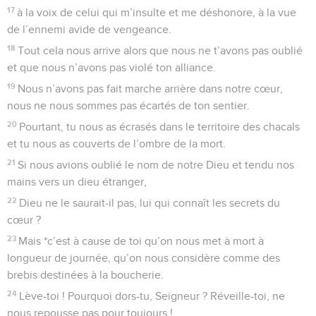
Mitsear.
8
L’abîme appelle un autre abîme au fracas de tes cascades,
toutes tes vagues et tous tes flots passent sur moi.
9
Le jour, l’Eternel m’accordait sa grâce ; la nuit, je chantais
ses louanges, j’adressais ma prière au Dieu de ma vie.
10
Je dis à Dieu, mon rocher : « Pourquoi m’as-tu oublié ?
Pourquoi dois-je marcher dans la tristesse, sous l’oppression
de l’ennemi ? »
11
Mes os se brisent quand mes persécuteurs m’insultent et
me disent sans cesse : « Où est ton Dieu ? »
12
Pourquoi être abattue, mon âme, et pourquoi gémir en
moi ? Espère en Dieu, car je le louerai encore ! Il est mon
salut et mon Dieu.
Psaumes
43