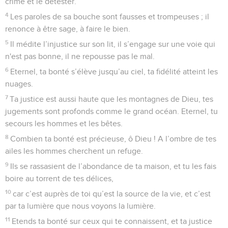
3
Brandis la lance et le javelot contre mes persécuteurs, dis à
mon âme : « Je suis ton salut ! »
4
Qu’ils soient honteux et déçus, ceux qui en veulent à ma
vie, qu’ils reculent et rougissent, ceux qui méditent ma
perte !
5
Qu’ils soient comme la paille emportée par le vent, et que
l’ange de l’Eternel les chasse !
6
Que leur route soit sombre et glissante, et que l’ange de
l’Eternel les poursuive !
7
En effet, c’est sans raison qu’ils m’ont tendu un piège, c’est
sans raison qu’ils ont creusé un trou pour m’enlever la vie.
8
Que la ruine les atteigne à l’improviste, qu’ils soient pris
dans le piège qu’ils ont tendu, qu’ils y tombent pour leur
ruine !
9
Alors j’exulterai de joie en l’Eternel, je me réjouirai à cause
de son salut.