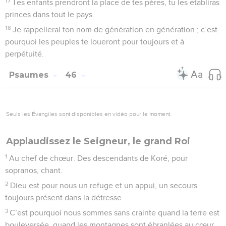
14
Tu nous exposes aux insultes de nos voisins, à la
moquerie et aux railleries de ceux qui nous entourent.
15
Tu fais de nous le sujet d’un proverbe parmi les nations,
on hoche la tête sur nous parmi les peuples.
16
Mon humiliation est toujours devant moi, et la honte
couvre mon visage
17
à la voix de celui qui m’insulte et me déshonore, à la vue
de l’ennemi avide de vengeance.
18
Tout cela nous arrive alors que nous ne t’avons pas oublié
et que nous n’avons pas violé ton alliance.
19
Nous n’avons pas fait marche arrière dans notre cœur,
nous ne nous sommes pas écartés de ton sentier.
20
Pourtant, tu nous as écrasés dans le territoire des chacals
et tu nous as couverts de l’ombre de la mort.
21
Si nous avions oublié le nom de notre Dieu et tendu nos
mains vers un dieu étranger,
22