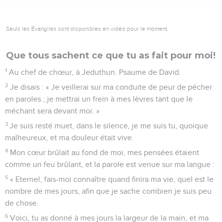
faiblissent pas.
32
Le méchant épie le juste et cherche à le faire mourir,
33
mais l’Eternel ne le livre pas entre ses mains, et il ne le
laisse pas condamner quand il est jugé.
34
Espère en l’Eternel, suis sa voie, et il t’élèvera pour que tu
possèdes le pays, tandis que tu verras les méchants
exterminés.
35
J’ai vu l’homme violent dans toute sa puissance : il
s’étendait comme un arbre verdoyant,
36
mais il est passé et il n’existe plus ; je le cherche, et je ne
le trouve plus.
37
Observe celui qui est intègre et regarde celui qui est droit,
car il y a un avenir pour l’homme de paix,
38
tandis que les rebelles sont tous détruits, l’avenir des
méchants est réduit à néant.
39
Le salut des justes vient de l’Eternel : il est leur forteresse
dans les moments de détresse.