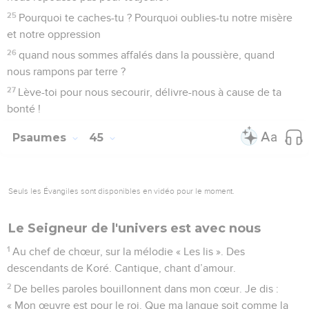
Seuls les Évangiles sont disponibles en vidéo pour le moment.
Et pourtant tu nous as rejetés
1
Rends-moi justice, ô Dieu, défends ma cause contre une
nation infidèle ! Délivre-moi des hommes trompeurs et
criminels !
2
Toi, mon Dieu protecteur, pourquoi me repousses-tu ?
Pourquoi dois-je marcher dans la tristesse, sous l’oppression
de l’ennemi ?
3
Envoie ta lumière et ta vérité ! Qu’elles me guident et me
conduisent à ta montagne sainte et à ta demeure !
4
J’irai vers l’autel de Dieu, vers Dieu, ma joie et mon
allégresse, et je te célébrerai sur la harpe, ô Dieu, mon Dieu !
5
Pourquoi être abattue, mon âme, et pourquoi gémir en
moi ? Espère en Dieu, car je le louerai encore ! Il est mon
salut et mon Dieu.