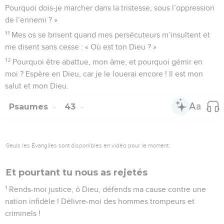
15
Que tous ensemble ils soient honteux et rougissent, ceux
qui cherchent à m’enlever la vie ! Qu’ils reculent et
rougissent, ceux qui désirent ma perte !
16
Qu’ils soient pétrifiés de honte, ceux qui me disent : « Ha !
ha ! »
17
Que tous ceux qui te cherchent soient dans l’allégresse et
se réjouissent en toi ! Que ceux qui aiment ton salut disent
sans cesse : « Que l’Eternel est grand ! »
18
Moi, je suis pauvre et malheureux, mais le Seigneur pense
à moi. Tu es mon aide et mon libérateur, mon Dieu, ne tarde
pas !
Psaumes
41
Seuls les Évangiles sont disponibles en vidéo pour le moment.