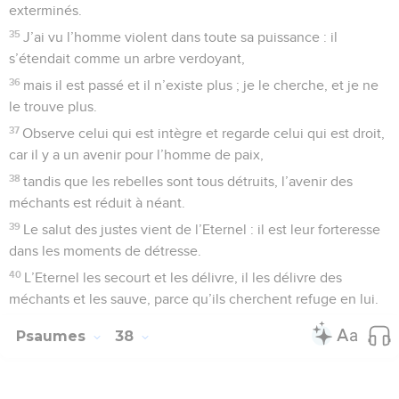
Prière d'un malade qui reconnaît ses fautes
1
De David. Ne t’irrite pas contre les méchants, n’envie pas
ceux qui font le mal,
2
car ils sont fauchés aussi vite que l’herbe, et ils se
flétrissent comme le gazon vert.
3
Confie-toi en l’Eternel et fais le bien, aie le pays pour
demeure, et que la fidélité soit ta nourriture !
4
Fais de l’Eternel tes délices, et il te donnera ce que ton
cœur désire.
5
Recommande ton sort à l’Eternel, mets ta confiance en lui,
et il agira :
6
il fera paraître ta justice comme la lumière, et ton droit
comme le soleil en plein midi.
7
Garde le silence devant l’Eternel et espère en lui, ne t’irrite
pas contre celui qui réussit dans ses entreprises, contre
l’homme qui réalise ses méchants projets !
8
Laisse la colère, abandonne la fureur, ne t’irrite pas : ce