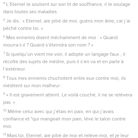
11
Détourne tes coups de moi ! Je m’épuise sous les attaques
de ta main.
12
Tu corriges l’homme en le punissant de sa faute, tu détruis
comme la teigne ce qu’il a de plus cher. Oui, tout homme
n’est qu’un souffle. – Pause.
13
Ecoute ma prière, Eternel, et prête l’oreille à mes cris ! Ne
sois pas insensible à mes larmes, car je suis un étranger chez
toi, un résident temporaire, comme tous mes ancêtres.
14
Détourne ton regard de moi et laisse-moi respirer, avant
que je m’en aille et que je disparaisse !
Psaumes
40
Seuls les Évangiles sont disponibles en vidéo pour le moment.
Prière d'un homme persécuté