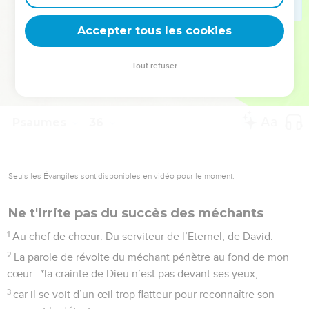
deviennent vos tremplins. Que vous guidiez un ministère, une
équipe, un groupe ou une famille, leur expérience est faite
Accepter tous les cookies
pour vous.
Tout refuser
Je découvre l’événement
Psaumes
35
Seuls les Évangiles sont disponibles en vidéo pour le moment.
C'est chez toi, Seigneur, qu'est la source de
la vie
1
De David. Eternel, accuse ceux qui m’accusent, combats
ceux qui me combattent !
2
Empare-toi du petit et du grand boucliers, et lève-toi pour
me secourir !