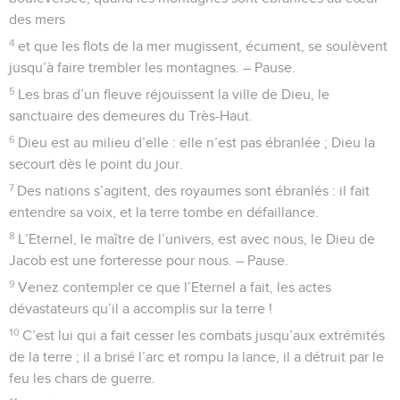
Dieu ne le saurait-il pas, lui qui connaît les secrets du
cœur ?
23
Mais *c’est à cause de toi qu’on nous met à mort à
longueur de journée, qu’on nous considère comme des
brebis destinées à la boucherie.
24
Lève-toi ! Pourquoi dors-tu, Seigneur ? Réveille-toi, ne
nous repousse pas pour toujours !
25
Pourquoi te caches-tu ? Pourquoi oublies-tu notre misère
et notre oppression
26
quand nous sommes affalés dans la poussière, quand
nous rampons par terre ?
27
Lève-toi pour nous secourir, délivre-nous à cause de ta
bonté !
Psaumes
45
Seuls les Évangiles sont disponibles en vidéo pour le moment.