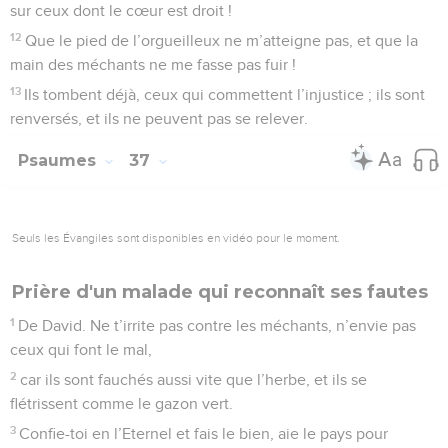
10
Tout mon être dira : « Eternel, qui peut, comme toi,
délivrer le malheureux d’un plus fort que lui, le malheureux
et le pauvre de celui qui les dépouille ? »
11
De faux témoins se lèvent : ils m’interrogent sur des faits
que j’ignore ;
12
ils me rendent le mal pour le bien, je suis abandonné de
tous.
13
Moi, quand ils étaient malades, je mettais une tenue de
deuil, j’humiliais mon âme par le jeûne, je priais, la tête
penchée sur la poitrine.
14
Comme pour un ami, pour un frère, je marchais lentement,
comme pour le deuil d’une mère, j’étais accablé de tristesse.
15
Et maintenant que je trébuche, ils se rassemblent pour se
réjouir, ils se rassemblent à mon insu pour me calomnier, ils
me déchirent sans arrêt.
16
Avec les impies et les moqueurs, ils grincent des dents
contre moi.