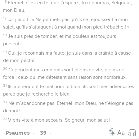
sa voie ;
24
s’il tombe, il n’est pas rejeté, car l’Eternel lui prend la
main.
25
J’ai été jeune, j’ai vieilli, et je n’ai pas vu le juste être
abandonné ni ses descendants mendier leur pain.
26
Il est toujours compatissant, il prête, et sa descendance
est bénie.
27
Détourne-toi du mal, fais le bien, et tu auras pour toujours
une demeure,
28
car l’Eternel aime ce qui est droit, et il n’abandonne pas
ses fidèles : ils sont toujours sous sa garde, tandis que la
descendance des méchants est exterminée.
29
Les justes posséderont le pays, et ils y demeureront
définitivement.
30
La bouche du juste annonce la sagesse, et sa langue
proclame la justice.
31
La loi de son Dieu est dans son cœur, ses pas ne