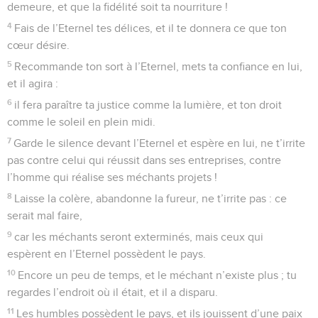
17
Seigneur, combien de temps le supporteras-tu ? Protège-
moi contre leurs actes de violence, protège ma vie contre les
lionceaux !
18
Je te louerai dans la grande assemblée, je te célébrerai au
milieu d’un peuple nombreux.
19
Ils sont à tort mes ennemis : qu’ils ne se réjouissent pas à
mon sujet ! *Ils me détestent sans raison : qu’ils ne
m’insultent pas du regard !
20
Oui, leur langage n’est pas celui de la paix, ils inventent
des mensonges contre les gens tranquilles du pays.
21
Ils ouvrent leur bouche contre moi, ils disent : « Ah ! ah !
Nous l’avons vu de nos yeux ! »
22
Eternel, tu as tout vu : ne reste pas silencieux ! Seigneur,
ne t’éloigne pas de moi !
23
Réveille-toi, lève-toi pour me faire justice, mon Dieu et
mon Seigneur, défends ma cause !
24
Juge-moi conformément à ta justice, Eternel, mon Dieu !