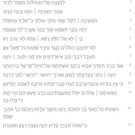
1
לַמְנַצֵּ֥חַ אֶֽל־הַנְּחִיל֗וֹת מִזְמ֥וֹר לְדָוִֽד׃
2
אֲמָרַ֖י הַאֲזִ֥ינָה ׀ יְהוָ֗ה בִּ֣ינָה הֲגִֽיגִי׃
3
הַקְשִׁ֤יבָה ׀ לְק֬וֹל שַׁוְעִ֗י מַלְכִּ֥י וֵאלֹהָ֑י כִּֽי־אֵ֝לֶ֗יךָ אֶתְפַּלָּֽל׃
4
יְֽהוָ֗ה בֹּ֭קֶר תִּשְׁמַ֣ע קוֹלִ֑י בֹּ֥קֶר אֶֽעֱרָךְ־לְ֝ךָ֗ וַאֲצַפֶּֽה׃
5
כִּ֤י ׀ לֹ֤א אֵֽל־חָפֵ֘ץ רֶ֥שַׁע ׀ אָ֑תָּה לֹ֖א יְגֻרְךָ֣ רָֽע׃
6
לֹֽא־יִתְיַצְּב֣וּ הֽ֭וֹלְלִים לְנֶ֣גֶד עֵינֶ֑יךָ שָׂ֝נֵ֗אתָ כָּל־פֹּ֥עֲלֵי אָֽוֶן׃
7
תְּאַבֵּד֮ דֹּבְרֵ֪י כָ֫זָ֥ב אִישׁ־דָּמִ֥ים וּמִרְמָ֗ה יְתָ֘עֵ֥ב ׀ יְהוָֽה׃
8
וַאֲנִ֗י בְּרֹ֣ב חַ֭סְדְּךָ אָב֣וֹא בֵיתֶ֑ךָ אֶשְׁתַּחֲוֶ֥ה אֶל־הֵֽיכַל־קָ֝דְשְׁךָ֗ בְּיִרְאָתֶֽךָ׃
9
יְהוָ֤ה ׀ נְחֵ֬נִי בְצִדְקָתֶ֗ךָ לְמַ֥עַן שׁוֹרְרָ֑י *הושר **הַיְשַׁ֖ר לְפָנַ֣י דַּרְכֶּֽךָ׃
10
כִּ֤י אֵ֪ין בְּפִ֡יהוּ נְכוֹנָה֮ קִרְבָּ֪ם הַ֫וּ֥וֹת קֶֽבֶר־פָּת֥וּחַ גְּרוֹנָ֑ם לְ֝שׁוֹנָ֗ם יַחֲלִֽיקוּן׃
11
הַֽאֲשִׁימֵ֨ם ׀ אֱ‍ֽלֹהִ֗ים יִפְּלוּ֮ מִֽמֹּעֲצ֪וֹתֵ֫יהֶ֥ם בְּרֹ֣ב פִּ֭שְׁעֵיהֶם הַדִּיחֵ֑מוֹ
כִּי־מָ֥רוּ בָֽךְ׃
12
וְיִשְׂמְח֨וּ כָל־ח֪וֹסֵי בָ֡ךְ לְעוֹלָ֣ם יְ֭רַנֵּנוּ וְתָסֵ֣ךְ עָלֵ֑ימוֹ וְֽיַעְלְצ֥וּ בְ֝ךָ֗ אֹהֲבֵ֥י
שְׁמֶֽךָ׃
13
כִּֽי־אַתָּה֮ תְּבָרֵ֪ךְ צַ֫דִּ֥יק יְהוָ֑ה כַּ֝צִּנָּ֗ה רָצ֥וֹן תַּעְטְרֶֽנּוּ׃