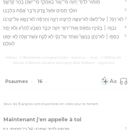
1
מִזְמ֗וֹר לְדָ֫וִ֥ד יְ֭הֹוָה מִי־יָג֣וּר בְּאָהֳלֶ֑ךָ מִֽי־יִ֝שְׁכֹּ֗ן בְּהַ֣ר קָדְשֶֽׁךָ׃
2
הוֹלֵ֣ךְ תָּ֭מִים וּפֹעֵ֥ל צֶ֑דֶק וְדֹבֵ֥ר אֱ֝מֶ֗ת בִּלְבָבֽוֹ׃
3
לֹֽא־רָגַ֨ל ׀ עַל־לְשֹׁנ֗וֹ לֹא־עָשָׂ֣ה לְרֵעֵ֣הוּ רָעָ֑ה וְ֝חֶרְפָּ֗ה לֹא־נָשָׂ֥א עַל־קְרֹֽבוֹ׃
4
נִבְזֶ֤ה ׀ בְּֽעֵ֘ינָ֤יו נִמְאָ֗ס וְאֶת־יִרְאֵ֣י יְהוָ֣ה יְכַבֵּ֑ד נִשְׁבַּ֥ע לְ֝הָרַ֗ע וְלֹ֣א יָמִֽר׃
5
כַּסְפּ֤וֹ ׀ לֹא־נָתַ֣ן בְּנֶשֶׁךְ֮ וְשֹׁ֥חַד עַל־נָקִ֗י לֹ֥א לָ֫קָ֥ח עֹֽשֵׂה־אֵ֑לֶּה לֹ֖א יִמּ֣וֹט
לְעוֹלָֽם׃
Hébreu : © Westminster Leningrad Codex - tanach.us --- Grec : © 2010 by the
Society of Biblical Literature and Logos Bible Software - sblgnt.com
Psaumes
16
Seuls les Évangiles sont disponibles en vidéo pour le moment.
Maintenant j'en appelle à toi
1
מִכְתָּ֥ם לְדָוִ֑ד שָֽׁמְרֵ֥נִי אֵ֝֗ל כִּֽי־חָסִ֥יתִי בָֽךְ׃