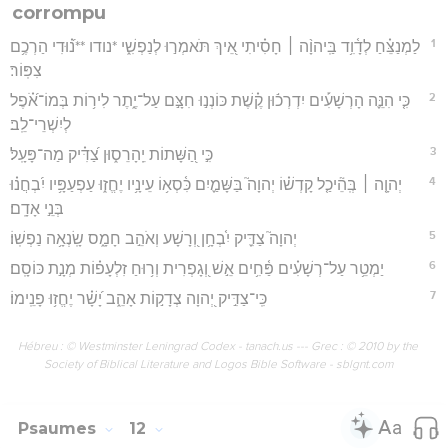
corrompu
1
לַמְנַצֵּ֗חַ לְדָ֫וִ֥ד בַּֽיהוָ֨ה ׀ חָסִ֗יתִי אֵ֭יךְ תֹּאמְר֣וּ לְנַפְשִׁ֑י *נודו **נ֝֗וּדִי הַרְכֶ֥ם
צִפּֽוֹר׃
2
כִּ֤י הִנֵּ֪ה הָרְשָׁעִ֡ים יִדְרְכ֬וּן קֶ֗שֶׁת כּוֹנְנ֣וּ חִצָּ֣ם עַל־יֶ֑תֶר לִיר֥וֹת בְּמוֹ־אֹ֝֗פֶל
לְיִשְׁרֵי־לֵֽב׃
3
כִּ֣י הַ֭שָּׁתוֹת יֵֽהָרֵס֑וּן צַ֝דִּ֗יק מַה־פָּעָֽל׃
4
יְהוָ֤ה ׀ בְּֽהֵ֘יכַ֤ל קָדְשׁ֗וֹ יְהוָה֮ בַּשָּׁמַ֪יִם כִּ֫סְא֥וֹ עֵינָ֥יו יֶחֱז֑וּ עַפְעַפָּ֥יו יִ֝בְחֲנ֗וּ
בְּנֵ֣י אָדָֽם׃
5
יְהוָה֮ צַדִּ֪יק יִ֫בְחָ֥ן וְ֭רָשָׁע וְאֹהֵ֣ב חָמָ֑ס שָֽׂנְאָ֥ה נַפְשֽׁוֹ׃
6
יַמְטֵ֥ר עַל־רְשָׁעִ֗ים פַּ֫חִ֥ים אֵ֣שׁ וְ֭גָפְרִית וְר֥וּחַ זִלְעָפ֗וֹת מְנָ֣ת כּוֹסָֽם׃
7
כִּֽי־צַדִּ֣יק יְ֭הוָה צְדָק֣וֹת אָהֵ֑ב יָ֝שָׁ֗ר יֶחֱז֥וּ פָנֵֽימוֹ׃
Hébreu : © Westminster Leningrad Codex - tanach.us --- Grec : © 2010 by the
Society of Biblical Literature and Logos Bible Software - sblgnt.com
Psaumes
12