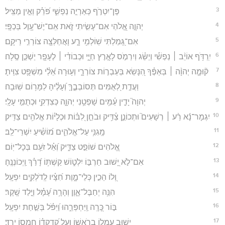
3
פֶּן־יִטְרֹ֣ף כְּאַרְיֵ֣ה נַפְשִׁ֑י פֹּ֝רֵ֗ק וְאֵ֣ין מַצִּֽיל׃
4
יְהוָ֣ה אֱ֭לֹהַי אִם־עָשִׂ֣יתִי זֹ֑את אִֽם־יֶשׁ־עָ֥וֶל בְּכַפָּֽי׃
5
אִם־גָּ֭מַלְתִּי שֽׁוֹלְמִ֥י רָ֑ע וָאֲחַלְּצָ֖ה צוֹרְרִ֣י רֵיקָֽם׃
6
יִֽרַדֹּ֥ף אוֹיֵ֨ב ׀ נַפְשִׁ֡י וְיַשֵּׂ֗ג וְיִרְמֹ֣ס לָאָ֣רֶץ חַיָּ֑י וּכְבוֹדִ֓י ׀ לֶעָפָ֖ר יַשְׁכֵּ֣ן סֶֽלָה׃
7
ק֘וּמָ֤ה יְהוָ֨ה ׀ בְּאַפֶּ֗ךָ הִ֭נָּשֵׂא בְּעַבְר֣וֹת צוֹרְרָ֑י וְע֥וּרָה אֵ֝לַ֗י מִשְׁפָּ֥ט צִוִּֽיתָ׃
8
וַעֲדַ֣ת לְ֭אֻמִּים תְּסוֹבְבֶ֑ךָּ וְ֝עָלֶ֗יהָ לַמָּר֥וֹם שֽׁוּבָה׃
9
יְהוָה֮ יָדִ֪ין עַ֫מִּ֥ים שָׁפְטֵ֥נִי יְהוָ֑ה כְּצִדְקִ֖י וּכְתֻמִּ֣י עָלָֽי׃
10
יִגְמָר־נָ֬א רַ֨ע ׀ רְשָׁעִים֮ וּתְכוֹנֵ֪ן צַ֫דִּ֥יק וּבֹחֵ֣ן לִ֭בּ֗וֹת וּכְלָי֗וֹת אֱלֹהִ֥ים צַדִּֽיק׃
11
מָֽגִנִּ֥י עַל־אֱלֹהִ֑ים מ֝וֹשִׁ֗יעַ יִשְׁרֵי־לֵֽב׃
12
אֱ֭לֹהִים שׁוֹפֵ֣ט צַדִּ֑יק וְ֝אֵ֗ל זֹעֵ֥ם בְּכָל־יֽוֹם׃
13
אִם־לֹ֣א יָ֭שׁוּב חַרְבּ֣וֹ יִלְט֑וֹשׁ קַשְׁתּ֥וֹ דָ֝רַ֗ךְ וַֽיְכוֹנְנֶֽהָ׃
14
וְ֭לוֹ הֵכִ֣ין כְּלֵי־מָ֑וֶת חִ֝צָּ֗יו לְֽדֹלְקִ֥ים יִפְעָֽל׃
15
הִנֵּ֥ה יְחַבֶּל־אָ֑וֶן וְהָרָ֥ה עָ֝מָ֗ל וְיָ֣לַד שָֽׁקֶר׃
16
בּ֣וֹר כָּ֭רָֽה וַֽיַּחְפְּרֵ֑הוּ וַ֝יִּפֹּ֗ל בְּשַׁ֣חַת יִפְעָֽל׃
17
יָשׁ֣וּב עֲמָל֣וֹ בְרֹאשׁ֑וֹ וְעַ֥ל קָ֝דְקֳד֗וֹ חֲמָס֥וֹ יֵרֵֽד׃