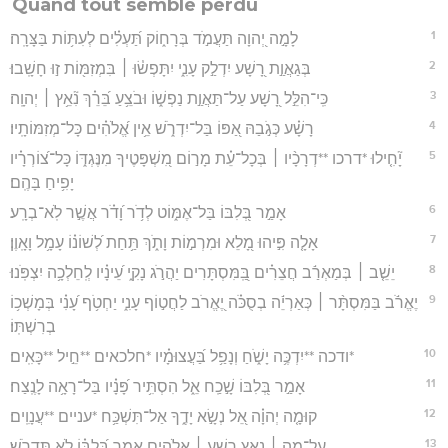
Quand tout semble perdu
1
לָמָ֣ה יְ֭הוָה תַּעֲמֹ֣ד בְּרָח֑וֹק תַּ֝עְלִ֗ים לְעִתּ֥וֹת בַּצָּרָֽה׃
2
בְּגַאֲוַ֣ת רָ֭שָׁע יִדְלַ֣ק עָנִ֑י יִתָּפְשׂ֓וּ ׀ בִּמְזִמּ֖וֹת ז֣וּ חָשָֽׁבוּ׃
3
כִּֽי־הִלֵּ֣ל רָ֭שָׁע עַל־תַּאֲוַ֣ת נַפְשׁ֑וֹ וּבֹצֵ֥עַ בֵּ֝רֵ֗ךְ נִ֘אֵ֥ץ ׀ יְהוָֽה׃
4
רָשָׁ֗ע כְּגֹ֣בַהּ אַ֭פּוֹ בַּל־יִדְרֹ֑שׁ אֵ֥ין אֱ֝לֹהִ֗ים כָּל־מְזִמּוֹתָֽיו׃
5
יָ֘חִ֤ילוּ *דרכו **דְרָכָ֨יו ׀ בְּכָל־עֵ֗ת מָר֣וֹם מִ֭שְׁפָּטֶיךָ מִנֶּגְדּ֑וֹ כָּל־צ֝וֹרְרָ֗יו
יָפִ֥יחַ בָּהֶֽם׃
6
אָמַ֣ר בְּ֭לִבּוֹ בַּל־אֶמּ֑וֹט לְדֹ֥ר וָ֝דֹ֗ר אֲשֶׁ֣ר לֹֽא־בְרָֽע׃
7
אָלָ֤ה פִּ֣יהוּ מָ֭לֵא וּמִרְמ֣וֹת וָתֹ֑ךְ תַּ֥חַת לְ֝שׁוֹנ֗וֹ עָמָ֥ל וָאָֽוֶן׃
8
יֵשֵׁ֤ב ׀ בְּמַאְרַ֬ב חֲצֵרִ֗ים בַּֽ֭מִּסְתָּרִים יַהֲרֹ֣ג נָקִ֑י עֵ֝ינָ֗יו לְֽחֵלְכָ֥ה יִצְפֹּֽנוּ׃
9
יֶאֱרֹ֬ב בַּמִּסְתָּ֨ר ׀ כְּאַרְיֵ֬ה בְסֻכֹּ֗ה יֶ֭אֱרֹב לַחֲט֣וֹף עָנִ֑י יַחְטֹ֥ף עָ֝נִ֗י בְּמָשְׁכ֥וֹ
בְרִשְׁתּֽוֹ׃
10
*ודכה **יִדְכֶּ֥ה יָשֹׁ֑חַ וְנָפַ֥ל בַּ֝עֲצוּמָ֗יו *חלכאים **חֵ֣יל **כָּאִֽים׃
11
אָמַ֣ר בְּ֭לִבּוֹ שָׁ֣כַֽח אֵ֑ל הִסְתִּ֥יר פָּ֝נָ֗יו בַּל־רָאָ֥ה לָנֶֽצַח׃
12
קוּמָ֤ה יְהוָ֗ה אֵ֭ל נְשָׂ֣א יָדֶ֑ךָ אַל־תִּשְׁכַּ֥ח *עניים **עֲנָוִֽים׃
13
עַל־מֶ֤ה ׀ נִאֵ֖ץ רָשָׁ֥ע ׀ אֱלֹהִ֑ים אָמַ֥ר בְּ֝לִבּ֗וֹ לֹ֣א תִּדְרֹֽשׁ׃