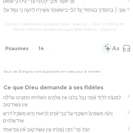
פֶּן־יֹאמַ֣ר אֹיְבִ֣י יְכָלְתִּ֑יו צָרַ֥י יָ֝גִ֗ילוּ כִּ֣י אֶמּֽוֹט׃
6
וַאֲנִ֤י ׀ בְּחַסְדְּךָ֣ בָטַחְתִּי֮ יָ֤גֵ֥ל לִבִּ֗י בִּֽישׁוּעָ֫תֶ֥ךָ אָשִׁ֥ירָה לַיהוָ֑ה כִּ֖י גָמַ֣ל עָלָֽי׃
Hébreu : © Westminster Leningrad Codex - tanach.us --- Grec : © 2010 by the
Society of Biblical Literature and Logos Bible Software - sblgnt.com
Psaumes
14
Seuls les Évangiles sont disponibles en vidéo pour le moment.
Ce que Dieu demande à ses fidèles
1
לַמְנַצֵּ֗חַ לְדָ֫וִ֥ד אָ֘מַ֤ר נָבָ֣ל בְּ֭לִבּוֹ אֵ֣ין אֱלֹהִ֑ים הִֽשְׁחִ֗יתוּ הִֽתְעִ֥יבוּ עֲלִילָ֗ה
אֵ֣ין עֹֽשֵׂה־טֽוֹב׃
2
יְֽהוָ֗ה מִשָּׁמַיִם֮ הִשְׁקִ֪יף עַֽל־בְּנֵי־אָ֫דָ֥ם לִ֭רְאוֹת הֲיֵ֣שׁ מַשְׂכִּ֑יל דֹּ֝רֵשׁ
אֶת־אֱלֹהִֽים׃
3
הַכֹּ֥ל סָר֮ יַחְדָּ֪ו נֶ֫אֱלָ֥חוּ אֵ֤ין עֹֽשֵׂה־ט֑וֹב אֵ֝֗ין גַּם־אֶחָֽד׃