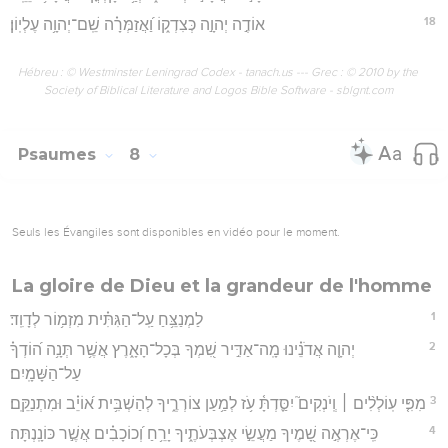
18
אוֹדֶ֣ה יְהוָ֣ה כְּצִדְק֑וֹ וַ֝אֲזַמְּרָ֗ה שֵֽׁם־יְהוָ֥ה עֶלְיֽוֹן׃
Hébreu : © Westminster Leningrad Codex - tanach.us --- Grec : © 2010 by the
Society of Biblical Literature and Logos Bible Software - sblgnt.com
Psaumes
8
Seuls les Évangiles sont disponibles en vidéo pour le moment.
La gloire de Dieu et la grandeur de l'homme
1
לַמְנַצֵּ֥חַ עַֽל־הַגִּתִּ֗ית מִזְמ֥וֹר לְדָוִֽד׃
2
יְהוָ֤ה אֲדֹנֵ֗ינוּ מָֽה־אַדִּ֣יר שִׁ֭מְךָ בְּכָל־הָאָ֑רֶץ אֲשֶׁ֥ר תְּנָ֥ה ה֝וֹדְךָ֗
עַל־הַשָּׁמָֽיִם׃
3
מִפִּ֤י עֽוֹלְלִ֨ים ׀ וְֽיֹנְקִים֮ יִסַּ֪דְתָּ֫ עֹ֥ז לְמַ֥עַן צוֹרְרֶ֑יךָ לְהַשְׁבִּ֥ית א֝וֹיֵ֗ב וּמִתְנַקֵּֽם׃
4
כִּֽי־אֶרְאֶ֣ה שָׁ֭מֶיךָ מַעֲשֵׂ֣י אֶצְבְּעֹתֶ֑יךָ יָרֵ֥חַ וְ֝כוֹכָבִ֗ים אֲשֶׁ֣ר כּוֹנָֽנְתָּה׃