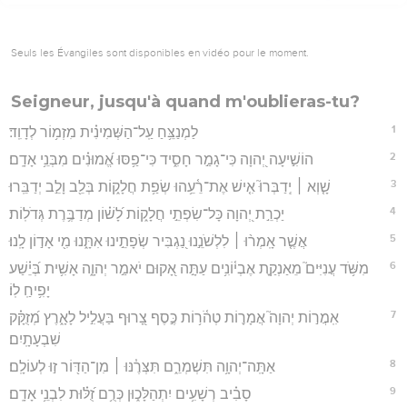
Seuls les Évangiles sont disponibles en vidéo pour le moment.
Seigneur, jusqu'à quand m'oublieras-tu?
1
לַמְנַצֵּ֥חַ עַֽל־הַשְּׁמִינִ֗ית מִזְמ֥וֹר לְדָוִֽד׃
2
הוֹשִׁ֣יעָה יְ֭הוָה כִּי־גָמַ֣ר חָסִ֑יד כִּי־פַ֥סּוּ אֱ֝מוּנִ֗ים מִבְּנֵ֥י אָדָֽם׃
3
שָׁ֤וְא ׀ יְֽדַבְּרוּ֮ אִ֤ישׁ אֶת־רֵ֫עֵ֥הוּ שְׂפַ֥ת חֲלָק֑וֹת בְּלֵ֖ב וָלֵ֣ב יְדַבֵּֽרוּ׃
4
יַכְרֵ֣ת יְ֭הוָה כָּל־שִׂפְתֵ֣י חֲלָק֑וֹת לָ֝שׁ֗וֹן מְדַבֶּ֥רֶת גְּדֹלֽוֹת׃
5
אֲשֶׁ֤ר אָֽמְר֨וּ ׀ לִלְשֹׁנֵ֣נוּ נַ֭גְבִּיר שְׂפָתֵ֣ינוּ אִתָּ֑נוּ מִ֖י אָד֣וֹן לָֽנוּ׃
6
מִשֹּׁ֥ד עֲנִיִּים֮ מֵאַנְקַ֪ת אֶבְי֫וֹנִ֥ים עַתָּ֣ה אָ֭קוּם יֹאמַ֣ר יְהוָ֑ה אָשִׁ֥ית בְּ֝יֵ֗שַׁע
יָפִ֥יחַֽ לֽוֹ׃
7
אִֽמֲר֣וֹת יְהוָה֮ אֲמָר֪וֹת טְהֹ֫ר֥וֹת כֶּ֣סֶף צָ֭רוּף בַּעֲלִ֣יל לָאָ֑רֶץ מְ֝זֻקָּ֗ק
שִׁבְעָתָֽיִם׃
8
אַתָּֽה־יְהוָ֥ה תִּשְׁמְרֵ֑ם תִּצְּרֶ֓נּוּ ׀ מִן־הַדּ֖וֹר ז֣וּ לְעוֹלָֽם׃
9
סָבִ֗יב רְשָׁעִ֥ים יִתְהַלָּכ֑וּן כְּרֻ֥ם זֻ֝לּ֗וּת לִבְנֵ֥י אָדָֽם׃