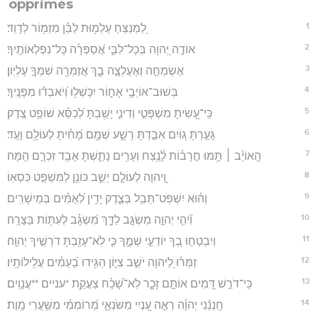
opprimés
1
לַ֭מְנַצֵּחַ עַלְמ֥וּת לַבֵּ֗ן מִזְמ֥וֹר לְדָוִֽד׃
2
אוֹדֶ֣ה יְ֭הוָה בְּכָל־לִבִּ֑י אֲ֝סַפְּרָ֗ה כָּל־נִפְלְאוֹתֶֽיךָ׃
3
אֶשְׂמְחָ֣ה וְאֶעֶלְצָ֣ה בָ֑ךְ אֲזַמְּרָ֖ה שִׁמְךָ֣ עֶלְיֽוֹן׃
4
בְּשׁוּב־אוֹיְבַ֥י אָח֑וֹר יִכָּשְׁל֥וּ וְ֝יֹאבְד֗וּ מִפָּנֶֽיךָ׃
5
כִּֽי־עָ֭שִׂיתָ מִשְׁפָּטִ֣י וְדִינִ֑י יָשַׁ֥בְתָּ לְ֝כִסֵּ֗א שׁוֹפֵ֥ט צֶֽדֶק׃
6
גָּעַ֣רְתָּ ג֭וֹיִם אִבַּ֣דְתָּ רָשָׁ֑ע שְׁמָ֥ם מָ֝חִ֗יתָ לְעוֹלָ֥ם וָעֶֽד׃
7
הָֽאוֹיֵ֨ב ׀ תַּ֥מּוּ חֳרָב֗וֹת לָ֫נֶ֥צַח וְעָרִ֥ים נָתַ֑שְׁתָּ אָבַ֖ד זִכְרָ֣ם הֵֽמָּה׃
8
וַֽ֭יהוָה לְעוֹלָ֣ם יֵשֵׁ֑ב כּוֹנֵ֖ן לַמִּשְׁפָּ֣ט כִּסְאֽוֹ׃
9
וְה֗וּא יִשְׁפֹּֽט־תֵּבֵ֥ל בְּצֶ֑דֶק יָדִ֥ין לְ֝אֻמִּ֗ים בְּמֵישָׁרִֽים׃
10
וִ֘יהִ֤י יְהוָ֣ה מִשְׂגָּ֣ב לַדָּ֑ךְ מִ֝שְׂגָּ֗ב לְעִתּ֥וֹת בַּצָּרָֽה׃
11
וְיִבְטְח֣וּ בְ֭ךָ יוֹדְעֵ֣י שְׁמֶ֑ךָ כִּ֤י לֹֽא־עָזַ֖בְתָּ דֹרְשֶׁ֣יךָ יְהוָֽה׃
12
זַמְּר֗וּ לַ֭יהוָה יֹשֵׁ֣ב צִיּ֑וֹן הַגִּ֥ידוּ בָ֝עַמִּ֗ים עֲלִֽילוֹתָֽיו׃
13
כִּֽי־דֹרֵ֣שׁ דָּ֭מִים אוֹתָ֣ם זָכָ֑ר לֹֽא־שָׁ֝כַ֗ח צַעֲקַ֥ת *עניים **עֲנָוִֽים׃
14
חָֽנְנֵ֬נִי יְהוָ֗ה רְאֵ֣ה עָ֭נְיִי מִשֹּׂנְאָ֑י מְ֝רוֹמְמִ֗י מִשַּׁ֥עֲרֵי מָֽוֶת׃