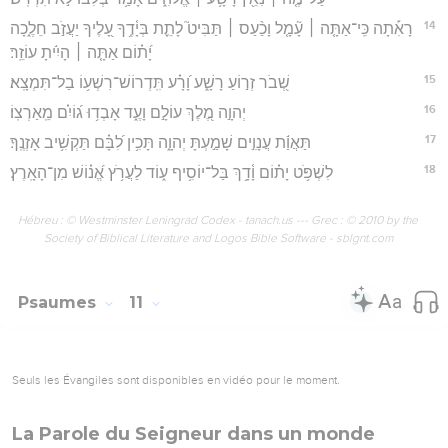
14
רָאִ֡תָה כִּֽי־אַתָּ֤ה ׀ עָ֘מָ֤ל וָכַ֨עַס ׀ תַּבִּיט֮ לָתֵ֪ת בְּיָ֫דֶ֥ךָ עָ֭לֶיךָ יַעֲזֹ֣ב חֵלֶ֑כָה
יָ֝ת֗וֹם אַתָּ֤ה ׀ הָיִ֬יתָ עוֹזֵֽר׃
15
שְׁ֭בֹר זְר֣וֹעַ רָשָׁ֑ע וָ֝רָ֗ע תִּֽדְרוֹשׁ־רִשְׁע֥וֹ בַל־תִּמְצָֽא׃
16
יְהוָ֣ה מֶ֭לֶךְ עוֹלָ֣ם וָעֶ֑ד אָבְד֥וּ ג֝וֹיִ֗ם מֵֽאַרְצֽוֹ׃
17
תַּאֲוַ֬ת עֲנָוִ֣ים שָׁמַ֣עְתָּ יְהוָ֑ה תָּכִ֥ין לִ֝בָּ֗ם תַּקְשִׁ֥יב אָזְנֶֽךָ׃
18
לִשְׁפֹּ֥ט יָת֗וֹם וָ֫דָ֥ךְ בַּל־יוֹסִ֥יף ע֑וֹד לַעֲרֹ֥ץ אֱ֝נ֗וֹשׁ מִן־הָאָֽרֶץ׃
Hébreu : © Westminster Leningrad Codex - tanach.us --- Grec : © 2010 by the
Society of Biblical Literature and Logos Bible Software - sblgnt.com
Psaumes
11
Seuls les Évangiles sont disponibles en vidéo pour le moment.
La Parole du Seigneur dans un monde