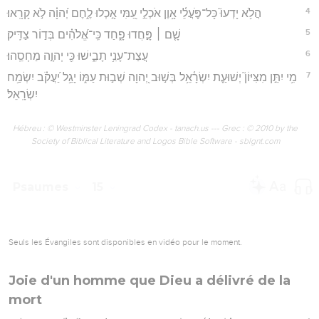
4
הֲלֹ֥א יָדְעוּ֮ כָּל־פֹּ֪עֲלֵ֫י אָ֥וֶן אֹכְלֵ֣י עַ֭מִּי אָ֣כְלוּ לֶ֑חֶם יְ֝הוָ֗ה לֹ֣א קָרָֽאוּ׃
5
שָׁ֤ם ׀ פָּ֣חֲדוּ פָ֑חַד כִּֽי־אֱ֝לֹהִ֗ים בְּד֣וֹר צַדִּֽיק׃
6
עֲצַת־עָנִ֥י תָבִ֑ישׁוּ כִּ֖י יְהוָ֣ה מַחְסֵֽהוּ׃
7
מִ֥י יִתֵּ֣ן מִצִּיּוֹן֮ יְשׁוּעַ֪ת יִשְׂרָ֫אֵ֥ל בְּשׁ֣וּב יְ֭הוָה שְׁב֣וּת עַמּ֑וֹ יָגֵ֥ל יַ֝עֲקֹ֗ב יִשְׂמַ֥ח
יִשְׂרָֽאֵל׃
Hébreu : © Westminster Leningrad Codex - tanach.us --- Grec : © 2010 by the
Society of Biblical Literature and Logos Bible Software - sblgnt.com
Psaumes
15
Seuls les Évangiles sont disponibles en vidéo pour le moment.
Joie d'un homme que Dieu a délivré de la
mort