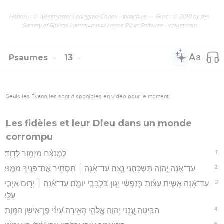
Hébreu : © Westminster Leningrad Codex - tanach.us --- Grec : © 2010 by the
Society of Biblical Literature and Logos Bible Software - sblgnt.com
Psaumes
13
Seuls les Évangiles sont disponibles en vidéo pour le moment.
Les fidèles et leur Dieu dans un monde
corrompu
1
לַמְנַצֵּ֗חַ מִזְמ֥וֹר לְדָוִֽד׃
2
עַד־אָ֣נָה יְ֭הוָה תִּשְׁכָּחֵ֣נִי נֶ֑צַח עַד־אָ֓נָה ׀ תַּסְתִּ֖יר אֶת־פָּנֶ֣יךָ מִמֶּֽנִּי׃
3
עַד־אָ֨נָה אָשִׁ֪ית עֵצ֡וֹת בְּנַפְשִׁ֗י יָג֣וֹן בִּלְבָבִ֣י יוֹמָ֑ם עַד־אָ֓נָה ׀ יָר֖וּם אֹיְבִ֣י
עָלָֽי׃
4
הַבִּ֣יטָֽה עֲ֭נֵנִי יְהוָ֣ה אֱלֹהָ֑י הָאִ֥ירָה עֵ֝ינַ֗י פֶּן־אִישַׁ֥ן הַמָּֽוֶת׃
5