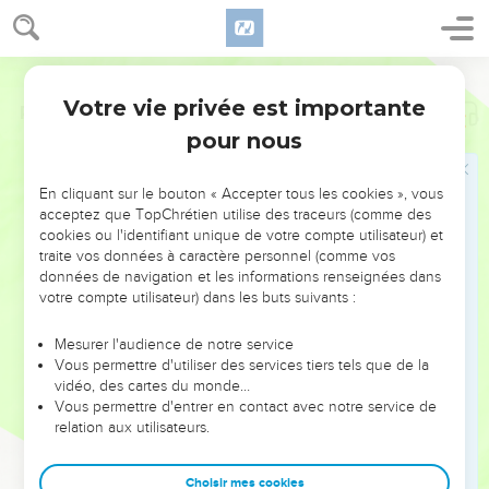
Votre vie privée est importante
Psaumes
4
pour nous
NE MANQUEZ PAS L’ÉVÉNEMENT
En cliquant sur le bouton « Accepter tous les cookies », vous
DE L’ANNÉE !
acceptez que TopChrétien utilise des traceurs (comme des
cookies ou l'identifiant unique de votre compte utilisateur) et
ET SI LEURS ERREURS POUVAIENT VOUS ÉVITER LES
traite vos données à caractère personnel (comme vos
VOTRES ?
données de navigation et les informations renseignées dans
votre compte utilisateur) dans les buts suivants :
On admire souvent les leaders pour leurs réussites, leur impact,
leur foi ou leur vision. Mais on voit moins les doutes, les erreurs
Mesurer l'audience de notre service
Vous permettre d'utiliser des services tiers tels que de la
et les saisons difficiles qu'ils ont traversés, alors même que ce
vidéo, des cartes du monde…
sont elles qui les ont façonnés.
Vous permettre d'entrer en contact avec notre service de
relation aux utilisateurs.
Dans cette conférence, leaders, entrepreneurs, et responsables
reviennent sur les erreurs marquantes de leur parcours et les
clés pour avancer avec plus de sagesse afin que leurs erreurs
Choisir mes cookies