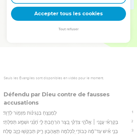
deviennent vos tremplins. Que vous guidiez un ministère, une
équipe, un groupe ou une famille, leur expérience est faite
Accepter tous les cookies
pour vous.
Tout refuser
Je découvre l’événement
Seuls les Évangiles sont disponibles en vidéo pour le moment.
Défendu par Dieu contre de fausses
accusations
1
לַמְנַצֵּ֥חַ בִּנְגִינ֗וֹת מִזְמ֥וֹר לְדָוִֽד׃
2
בְּקָרְאִ֡י עֲנֵ֤נִי ׀ אֱלֹ֘הֵ֤י צִדְקִ֗י בַּ֭צָּר הִרְחַ֣בְתָּ לִּ֑י חָ֝נֵּ֗נִי וּשְׁמַ֥ע תְּפִלָּתִֽי׃
3
בְּנֵ֥י אִ֡ישׁ עַד־מֶ֬ה כְבוֹדִ֣י לִ֭כְלִמָּה תֶּאֱהָב֣וּן רִ֑יק תְּבַקְשׁ֖וּ כָזָ֣ב סֶֽלָה׃