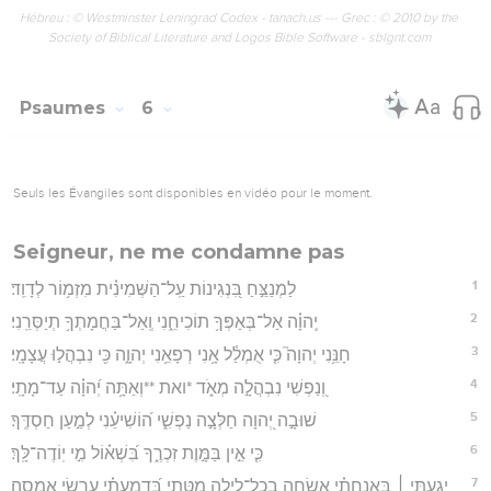
Hébreu : © Westminster Leningrad Codex - tanach.us --- Grec : © 2010 by the
Society of Biblical Literature and Logos Bible Software - sblgnt.com
Psaumes
6
Seuls les Évangiles sont disponibles en vidéo pour le moment.
Seigneur, ne me condamne pas
1
לַמְנַצֵּ֣חַ בִּ֭נְגִינוֹת עַֽל־הַשְּׁמִינִ֗ית מִזְמ֥וֹר לְדָוִֽד׃
2
יְֽהוָ֗ה אַל־בְּאַפְּךָ֥ תוֹכִיחֵ֑נִי וְֽאַל־בַּחֲמָתְךָ֥ תְיַסְּרֵֽנִי׃
3
חָנֵּ֥נִי יְהוָה֮ כִּ֤י אֻמְלַ֫ל אָ֥נִי רְפָאֵ֥נִי יְהוָ֑ה כִּ֖י נִבְהֲל֣וּ עֲצָמָֽי׃
4
וְ֭נַפְשִׁי נִבְהֲלָ֣ה מְאֹ֑ד *ואת **וְאַתָּ֥ה יְ֝הוָ֗ה עַד־מָתָֽי׃
5
שׁוּבָ֣ה יְ֭הוָה חַלְּצָ֣ה נַפְשִׁ֑י ה֝וֹשִׁיעֵ֗נִי לְמַ֣עַן חַסְדֶּֽךָ׃
6
כִּ֤י אֵ֣ין בַּמָּ֣וֶת זִכְרֶ֑ךָ בִּ֝שְׁא֗וֹל מִ֣י יֽוֹדֶה־לָּֽךְ׃
7
יָגַ֤עְתִּי ׀ בְּֽאַנְחָתִ֗י אַשְׂחֶ֣ה בְכָל־לַ֭יְלָה מִטָּתִ֑י בְּ֝דִמְעָתִ֗י עַרְשִׂ֥י אַמְסֶֽה׃