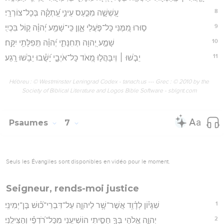
8
עָֽשְׁשָׁ֣ה מִכַּ֣עַס עֵינִ֑י עָֽ֝תְקָ֗ה בְּכָל־צוֹרְרָֽי׃
9
ס֣וּרוּ מִ֭מֶּנִּי כָּל־פֹּ֣עֲלֵי אָ֑וֶן כִּֽי־שָׁמַ֥ע יְ֝הוָ֗ה ק֣וֹל בִּכְיִֽי׃
10
שָׁמַ֣ע יְ֭הוָה תְּחִנָּתִ֑י יְ֝הוָ֗ה תְּֽפִלָּתִ֥י יִקָּֽח׃
11
יֵבֹ֤שׁוּ ׀ וְיִבָּהֲל֣וּ מְ֭אֹד כָּל־אֹיְבָ֑י יָ֝שֻׁ֗בוּ יֵבֹ֥שׁוּ רָֽגַע׃
Hébreu : © Westminster Leningrad Codex - tanach.us --- Grec : © 2010 by the
Society of Biblical Literature and Logos Bible Software - sblgnt.com
Psaumes
7
Seuls les Évangiles sont disponibles en vidéo pour le moment.
Seigneur, rends-moi justice
1
שִׁגָּי֗וֹן לְדָ֫וִ֥ד אֲשֶׁר־שָׁ֥ר לַיהוָ֑ה עַל־דִּבְרֵי־כ֝֗וּשׁ בֶּן־יְמִינִֽי׃
2
יְהוָ֣ה אֱ֭לֹהַי בְּךָ֣ חָסִ֑יתִי הוֹשִׁיעֵ֥נִי מִכָּל־רֹ֝דְפַ֗י וְהַצִּילֵֽנִי׃