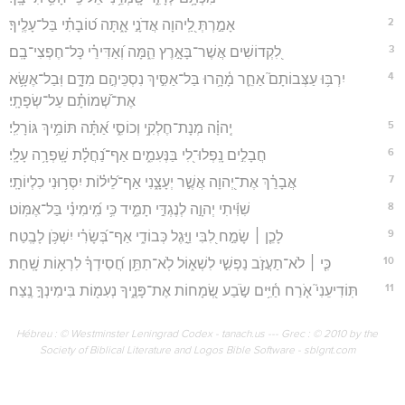
2
אָמַ֣רְתְּ לַֽ֭יהוָה אֲדֹנָ֣י אָ֑תָּה ט֝וֹבָתִ֗י בַּל־עָלֶֽיךָ׃
3
לִ֭קְדוֹשִׁים אֲשֶׁר־בָּאָ֣רֶץ הֵ֑מָּה וְ֝אַדִּירֵ֗י כָּל־חֶפְצִי־בָֽם׃
4
יִרְבּ֥וּ עַצְּבוֹתָם֮ אַחֵ֪ר מָ֫הָ֥רוּ בַּל־אַסִּ֣יךְ נִסְכֵּיהֶ֣ם מִדָּ֑ם וּֽבַל־אֶשָּׂ֥א
אֶת־שְׁ֝מוֹתָ֗ם עַל־שְׂפָתָֽי׃
5
יְֽהוָ֗ה מְנָת־חֶלְקִ֥י וְכוֹסִ֑י אַ֝תָּ֗ה תּוֹמִ֥יךְ גּוֹרָלִֽי׃
6
חֲבָלִ֣ים נָֽפְלוּ־לִ֭י בַּנְּעִמִ֑ים אַף־נַ֝חֲלָ֗ת שָֽׁפְרָ֥ה עָלָֽי׃
7
אֲבָרֵ֗ךְ אֶת־יְ֭הוָה אֲשֶׁ֣ר יְעָצָ֑נִי אַף־לֵ֝יל֗וֹת יִסְּר֥וּנִי כִלְיוֹתָֽי׃
8
שִׁוִּ֬יתִי יְהוָ֣ה לְנֶגְדִּ֣י תָמִ֑יד כִּ֥י מִֽ֝ימִינִ֗י בַּל־אֶמּֽוֹט׃
9
לָכֵ֤ן ׀ שָׂמַ֣ח לִ֭בִּי וַיָּ֣גֶל כְּבוֹדִ֑י אַף־בְּ֝שָׂרִ֗י יִשְׁכֹּ֥ן לָבֶֽטַח׃
10
כִּ֤י ׀ לֹא־תַעֲזֹ֣ב נַפְשִׁ֣י לִשְׁא֑וֹל לֹֽא־תִתֵּ֥ן חֲ֝סִידְךָ֗ לִרְא֥וֹת שָֽׁחַת׃
11
תּֽוֹדִיעֵנִי֮ אֹ֤רַח חַ֫יִּ֥ים שֹׂ֣בַע שְׂ֭מָחוֹת אֶת־פָּנֶ֑יךָ נְעִמ֖וֹת בִּימִינְךָ֣ נֶֽצַח׃
Hébreu : © Westminster Leningrad Codex - tanach.us --- Grec : © 2010 by the
Society of Biblical Literature and Logos Bible Software - sblgnt.com