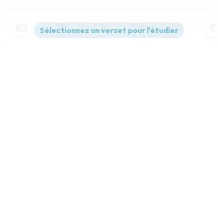
Contenus
Versions
Commentaires
Strong
Dictionnaire
Paramètres de lecture
Afficher les numéros de versets
Mode dyslexique
Désactivé
Simple
Coul
eur
Police d'écriture
Serif
Sans-serif
Taille de texte