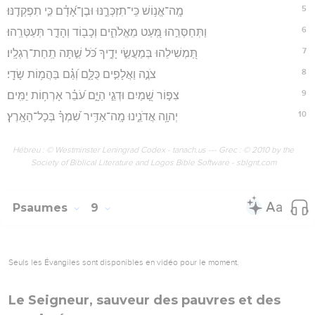
5
מָֽה־אֱנ֥וֹשׁ כִּֽי־תִזְכְּרֶ֑נּוּ וּבֶן־אָ֝דָ֗ם כִּ֣י תִפְקְדֶֽנּוּ׃
6
וַתְּחַסְּרֵ֣הוּ מְּ֭עַט מֵאֱלֹהִ֑ים וְכָב֖וֹד וְהָדָ֣ר תְּעַטְּרֵֽהוּ׃
7
תַּ֭מְשִׁילֵהוּ בְּמַעֲשֵׂ֣י יָדֶ֑יךָ כֹּ֝ל שַׁ֣תָּה תַֽחַת־רַגְלָֽיו׃
8
צֹנֶ֣ה וַאֲלָפִ֣ים כֻּלָּ֑ם וְ֝גַ֗ם בַּהֲמ֥וֹת שָׂדָֽי׃
9
צִפּ֣וֹר שָׁ֭מַיִם וּדְגֵ֣י הַיָּ֑ם עֹ֝בֵ֗ר אָרְח֥וֹת יַמִּֽים׃
10
יְהוָ֥ה אֲדֹנֵ֑ינוּ מָֽה־אַדִּ֥יר שִׁ֝מְךָ֗ בְּכָל־הָאָֽרֶץ׃
Hébreu : © Westminster Leningrad Codex - tanach.us --- Grec : © 2010 by the
Society of Biblical Literature and Logos Bible Software - sblgnt.com
Psaumes
9
Seuls les Évangiles sont disponibles en vidéo pour le moment.
Le Seigneur, sauveur des pauvres et des