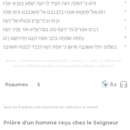
4
וּדְע֗וּ כִּֽי־הִפְלָ֣ה יְ֭הוָה חָסִ֣יד ל֑וֹ יְהוָ֥ה יִ֝שְׁמַ֗ע בְּקָרְאִ֥י אֵלָֽיו׃
5
רִגְז֗וּ וְֽאַל־תֶּ֫חֱטָ֥אוּ אִמְר֣וּ בִ֭לְבַבְכֶם עַֽל־מִשְׁכַּבְכֶ֗ם וְדֹ֣מּוּ סֶֽלָה׃
6
זִבְח֥וּ זִבְחֵי־צֶ֑דֶק וּ֝בִטְח֗וּ אֶל־יְהוָֽה׃
7
רַבִּ֥ים אֹמְרִים֮ מִֽי־יַרְאֵ֪נ֫וּ ט֥וֹב נְֽסָה־עָ֭לֵינוּ א֨וֹר פָּנֶ֬יךָ יְהוָֽה׃
8
נָתַ֣תָּה שִׂמְחָ֣ה בְלִבִּ֑י מֵעֵ֬ת דְּגָנָ֖ם וְתִֽירוֹשָׁ֣ם רָֽבּוּ׃
9
בְּשָׁל֣וֹם יַחְדָּו֮ אֶשְׁכְּבָ֪ה וְאִ֫ישָׁ֥ן כִּֽי־אַתָּ֣ה יְהוָ֣ה לְבָדָ֑ד לָ֝בֶ֗טַח תּוֹשִׁיבֵֽנִי׃
Hébreu : © Westminster Leningrad Codex - tanach.us --- Grec : © 2010 by the
Society of Biblical Literature and Logos Bible Software - sblgnt.com
Psaumes
5
Seuls les Évangiles sont disponibles en vidéo pour le moment.
Prière d'un homme reçu chez le Seigneur