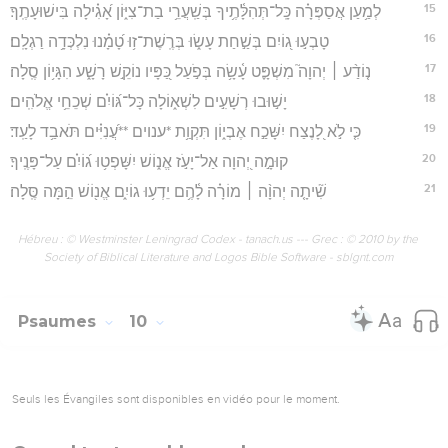
15
לְמַ֥עַן אֲסַפְּרָ֗ה כָּֽל־תְּהִלָּ֫תֶ֥יךָ בְּשַֽׁעֲרֵ֥י בַת־צִיּ֑וֹן אָ֝גִ֗ילָה בִּישׁוּעָתֶֽךָ׃
16
טָבְע֣וּ ג֭וֹיִם בְּשַׁ֣חַת עָשׂ֑וּ בְּרֶֽשֶׁת־ז֥וּ טָ֝מָ֗נוּ נִלְכְּדָ֥ה רַגְלָֽם׃
17
נ֤וֹדַ֨ע ׀ יְהוָה֮ מִשְׁפָּ֪ט עָ֫שָׂ֥ה בְּפֹ֣עַל כַּ֭פָּיו נוֹקֵ֣שׁ רָשָׁ֑ע הִגָּי֥וֹן סֶֽלָה׃
18
יָשׁ֣וּבוּ רְשָׁעִ֣ים לִשְׁא֑וֹלָה כָּל־גּ֝וֹיִ֗ם שְׁכֵחֵ֥י אֱלֹהִֽים׃
19
כִּ֤י לֹ֣א לָ֭נֶצַח יִשָּׁכַ֣ח אֶבְי֑וֹן תִּקְוַ֥ת *ענוים **עֲ֝נִיִּ֗ים תֹּאבַ֥ד לָעַֽד׃
20
קוּמָ֣ה יְ֭הוָה אַל־יָעֹ֣ז אֱנ֑וֹשׁ יִשָּׁפְט֥וּ ג֝וֹיִ֗ם עַל־פָּנֶֽיךָ׃
21
שִׁ֘יתָ֤ה יְהוָ֨ה ׀ מוֹרָ֗ה לָ֫הֶ֥ם יֵדְע֥וּ גוֹיִ֑ם אֱנ֖וֹשׁ הֵ֣מָּה סֶּֽלָה׃
Hébreu : © Westminster Leningrad Codex - tanach.us --- Grec : © 2010 by the
Society of Biblical Literature and Logos Bible Software - sblgnt.com
Psaumes
10
Seuls les Évangiles sont disponibles en vidéo pour le moment.