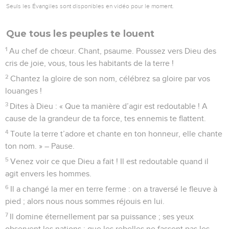
Seuls les Évangiles sont disponibles en vidéo pour le moment.
Que tous les peuples te louent
1
Au chef de chœur. Chant, psaume. Poussez vers Dieu des
cris de joie, vous, tous les habitants de la terre !
2
Chantez la gloire de son nom, célébrez sa gloire par vos
louanges !
3
Dites à Dieu : « Que ta manière d’agir est redoutable ! A
cause de la grandeur de ta force, tes ennemis te flattent.
4
Toute la terre t’adore et chante en ton honneur, elle chante
ton nom. » – Pause.
5
Venez voir ce que Dieu a fait ! Il est redoutable quand il
agit envers les hommes.
6
Il a changé la mer en terre ferme : on a traversé le fleuve à
pied ; alors nous nous sommes réjouis en lui.
7
Il domine éternellement par sa puissance ; ses yeux
observent les nations : que les rebelles ne fassent pas les