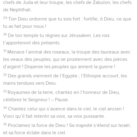
chefs de Juda et leur troupe, les chefs de Zabulon, les chefs
de Nephthali.
29
Ton Dieu ordonne que tu sois fort : fortifie, ô Dieu, ce que
tu as fait pour nous !
30
De ton temple tu règnes sur Jérusalem. Les rois
t’apporteront des présents.
31
Menace l’animal des roseaux, la troupe des taureaux avec
les veaux des peuples, qui se prosternent avec des pièces
d’argent ! Disperse les peuples qui aiment la guerre !
32
Des grands viennent de l’Egypte ; l’Ethiopie accourt, les
mains tendues vers Dieu.
33
Royaumes de la terre, chantez en l’honneur de Dieu,
célébrez le Seigneur ! – Pause.
34
Chantez celui qui s’avance dans le ciel, le ciel ancien !
Voici qu’il fait retentir sa voix, sa voix puissante.
35
Proclamez la force de Dieu ! Sa majesté s’étend sur Israël,
et sa force éclate dans le ciel.