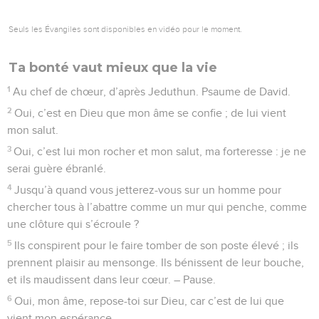
Seuls les Évangiles sont disponibles en vidéo pour le moment.
Ta bonté vaut mieux que la vie
1
Au chef de chœur, d’après Jeduthun. Psaume de David.
2
Oui, c’est en Dieu que mon âme se confie ; de lui vient
mon salut.
3
Oui, c’est lui mon rocher et mon salut, ma forteresse : je ne
serai guère ébranlé.
4
Jusqu’à quand vous jetterez-vous sur un homme pour
chercher tous à l’abattre comme un mur qui penche, comme
une clôture qui s’écroule ?
5
Ils conspirent pour le faire tomber de son poste élevé ; ils
prennent plaisir au mensonge. Ils bénissent de leur bouche,
et ils maudissent dans leur cœur. – Pause.
6
Oui, mon âme, repose-toi sur Dieu, car c’est de lui que
vient mon espérance.