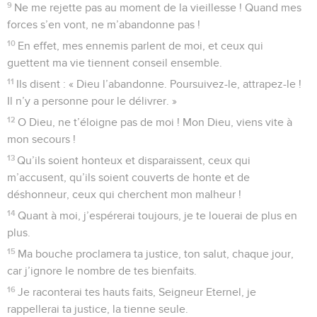
9
Ne me rejette pas au moment de la vieillesse ! Quand mes
forces s’en vont, ne m’abandonne pas !
10
En effet, mes ennemis parlent de moi, et ceux qui
guettent ma vie tiennent conseil ensemble.
11
Ils disent : « Dieu l’abandonne. Poursuivez-le, attrapez-le !
Il n’y a personne pour le délivrer. »
12
O Dieu, ne t’éloigne pas de moi ! Mon Dieu, viens vite à
mon secours !
13
Qu’ils soient honteux et disparaissent, ceux qui
m’accusent, qu’ils soient couverts de honte et de
déshonneur, ceux qui cherchent mon malheur !
14
Quant à moi, j’espérerai toujours, je te louerai de plus en
plus.
15
Ma bouche proclamera ta justice, ton salut, chaque jour,
car j’ignore le nombre de tes bienfaits.
16
Je raconterai tes hauts faits, Seigneur Eternel, je
rappellerai ta justice, la tienne seule.