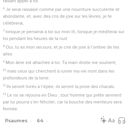
faisant appel à toi.
6
Je serai rassasié comme par une nourriture succulente et
abondante, et, avec des cris de joie sur les lèvres, je te
célébrerai,
7
lorsque je penserai à toi sur mon lit, lorsque je méditerai sur
toi pendant les heures de la nuit.
8
Oui, tu es mon secours, et je crie de joie à l’ombre de tes
ailes.
9
Mon âme est attachée à toi. Ta main droite me soutient,
10
mais ceux qui cherchent à ruiner ma vie iront dans les
profondeurs de la terre.
11
Ils seront livrés à l’épée, ils seront la proie des chacals.
12
Le roi se réjouira en Dieu ; tout homme qui prête serment
par lui pourra s’en féliciter, car la bouche des menteurs sera
fermée.
Psaumes
64