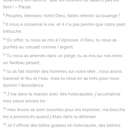
fiers ! – Pause.
8
Peuples, bénissez notre Dieu, faites retentir sa louange !
9
Il nous a conservé la vie, et il n’a pas permis que notre pied
trébuche.
10
En effet, tu nous as mis à l’épreuve, ô Dieu, tu nous as
purifiés au creuset comme l’argent.
11
Tu nous as amenés dans un piège, tu as mis sur nos reins
un fardeau pesant,
12
tu as fait monter des hommes sur notre tête ; nous avons
traversé le feu et l’eau, mais tu nous en as tirés pour nous
donner l’abondance.
13
J’irai dans ta maison avec des holocaustes, j’accomplirai
mes vœux envers toi :
14
mes lèvres se sont ouvertes pour les exprimer, ma bouche
les a prononcés quand j’étais dans la détresse.
15
Je t’offrirai des bêtes grasses en holocauste, des béliers