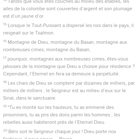
Tandis que vous êtes couchés au milieu des étables, les
ailes de la colombe sont couvertes d’argent et son plumage
est d’un jaune d’or.
15
Lorsque le Tout-Puissant a dispersé les rois dans le pays, il
neigeait sur le Tsalmon.
16
Montagne de Dieu, montagne du Basan, montagne aux
nombreuses cimes, montagne du Basan,
17
pourquoi, montagnes aux nombreuses cimes, êtes-vous
jalouses de la montagne que Dieu a choisie pour résidence ?
Cependant, l’Eternel en fera sa demeure à perpétuité.
18
Les chars de Dieu se comptent par dizaines de milliers, par
milliers de milliers ; le Seigneur est au milieu d’eux sur le
Sinaï, dans le sanctuaire.
19
*Tu es monté sur les hauteurs, tu as emmené des
prisonniers, tu as pris des dons parmi les hommes ; les
rebelles aussi habiteront près de l’Eternel Dieu.
20
Béni soit le Seigneur chaque jour ! Dieu porte nos
fardeaux, il nous sauve. – Pause.