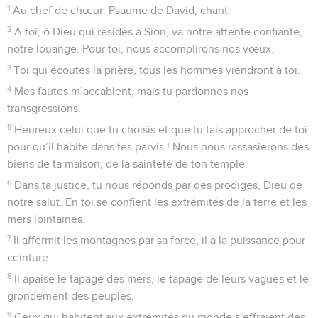
1
Au chef de chœur. Psaume de David, chant.
2
A toi, ô Dieu qui résides à Sion, va notre attente confiante,
notre louange. Pour toi, nous accomplirons nos vœux.
3
Toi qui écoutes la prière, tous les hommes viendront à toi.
4
Mes fautes m’accablent, mais tu pardonnes nos
transgressions.
5
Heureux celui que tu choisis et que tu fais approcher de toi
pour qu’il habite dans tes parvis ! Nous nous rassasierons des
biens de ta maison, de la sainteté de ton temple.
6
Dans ta justice, tu nous réponds par des prodiges, Dieu de
notre salut. En toi se confient les extrémités de la terre et les
mers lointaines.
7
Il affermit les montagnes par sa force, il a la puissance pour
ceinture.
8
Il apaise le tapage des mers, le tapage de leurs vagues et le
grondement des peuples.
9
Ceux qui habitent aux extrémités du monde s’effraient des