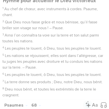
Hymne pour accueillir le Dieu victorieux
1
Au chef de chœur, avec instruments à cordes. Psaume,
chant.
2
Que Dieu nous fasse grâce et nous bénisse, qu’il fasse
briller son visage sur nous ! – Pause.
3
Ainsi l’on connaîtra ta voie sur la terre et ton salut parmi
toutes les nations.
4
Les peuples te louent, ô Dieu, tous les peuples te louent.
5
Les nations se réjouissent, elles sont dans l’allégresse, car
tu juges les peuples avec droiture et tu conduis les nations
sur la terre. – Pause.
6
Les peuples te louent, ô Dieu, tous les peuples te louent.
7
La terre donne ses produits ; Dieu, notre Dieu, nous bénit.
8
Dieu nous bénit, et toutes les extrémités de la terre le
craignent.
Psaumes
68