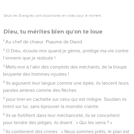
Seuls les Évangiles sont disponibles en vidéo pour le moment.
Dieu, tu mérites bien qu'on te loue
1
Au chef de chœur. Psaume de David.
2
O Dieu, écoute-moi quand je gémis, protège ma vie contre
l’ennemi que je redoute !
3
Mets-moi à l’abri des complots des méchants, de la troupe
bruyante des hommes injustes !
4
Ils aiguisent leur langue comme une épée, ils lancent leurs
paroles amères comme des flèches
5
pour tirer en cachette sur celui qui est intègre. Soudain ils
tirent sur lui, sans éprouver la moindre crainte.
6
Ils se fortifient dans leur méchanceté, ils se concertent
pour tendre des pièges, ils disent : « Qui les verra ? »
7
Ils combinent des crimes : « Nous sommes prêts, le plan est