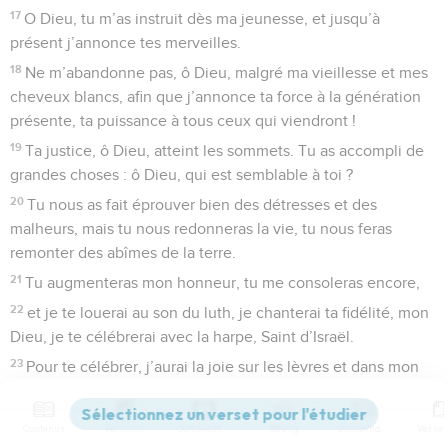
17
O Dieu, tu m’as instruit dès ma jeunesse, et jusqu’à
présent j’annonce tes merveilles.
18
Ne m’abandonne pas, ô Dieu, malgré ma vieillesse et mes
cheveux blancs, afin que j’annonce ta force à la génération
présente, ta puissance à tous ceux qui viendront !
19
Ta justice, ô Dieu, atteint les sommets. Tu as accompli de
grandes choses : ô Dieu, qui est semblable à toi ?
20
Tu nous as fait éprouver bien des détresses et des
malheurs, mais tu nous redonneras la vie, tu nous feras
remonter des abîmes de la terre.
21
Tu augmenteras mon honneur, tu me consoleras encore,
22
et je te louerai au son du luth, je chanterai ta fidélité, mon
Dieu, je te célébrerai avec la harpe, Saint d’Israël.
23
Pour te célébrer, j’aurai la joie sur les lèvres et dans mon
âme que tu as libérée.
24
Ma langue proclamera chaque jour ta justice, car ceux qui
Contenus
Versions
Commentaires
Strong
Dictionnaire
cherchent mon malheur sont honteux et rougissent.