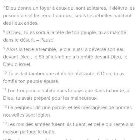
7
Dieu donne un foyer à ceux qui sont solitaires, il délivre les
prisonniers et les rend heureux ; seuls les rebelles habitent
des lieux arides.
8
O Dieu, tu es sorti à la tête de ton peuple, tu as marché
dans le désert. – Pause.
9
Alors la terre a tremblé, le ciel aussi a déversé son eau
devant Dieu ; le Sinaï lui-même a tremblé devant Dieu, le
Dieu d’Israël.
10
Tu as fait tomber une pluie bienfaisante, ô Dieu, tu as
fortifié ton peuple épuisé.
11
Ton troupeau a habité dans le pays que dans ta bonté, ô
Dieu, tu avais préparé pour les malheureux.
12
Le Seigneur dit une parole, et les messagères de bonnes
nouvelles sont légion.
13
Les rois des armées fuient, ils fuient, et celle qui reste à la
maison partage le butin.
14