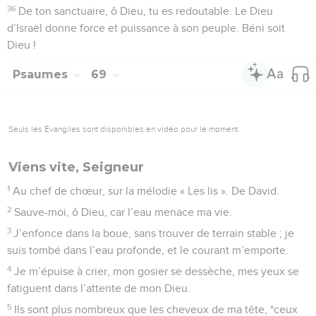
36
De ton sanctuaire, ô Dieu, tu es redoutable. Le Dieu
d’Israël donne force et puissance à son peuple. Béni soit
Dieu !
Psaumes
69
Seuls les Évangiles sont disponibles en vidéo pour le moment.
Viens vite, Seigneur
1
Au chef de chœur, sur la mélodie « Les lis ». De David.
2
Sauve-moi, ô Dieu, car l’eau menace ma vie.
3
J’enfonce dans la boue, sans trouver de terrain stable ; je
suis tombé dans l’eau profonde, et le courant m’emporte.
4
Je m’épuise à crier, mon gosier se dessèche, mes yeux se
fatiguent dans l’attente de mon Dieu.
5
Ils sont plus nombreux que les cheveux de ma tête, *ceux