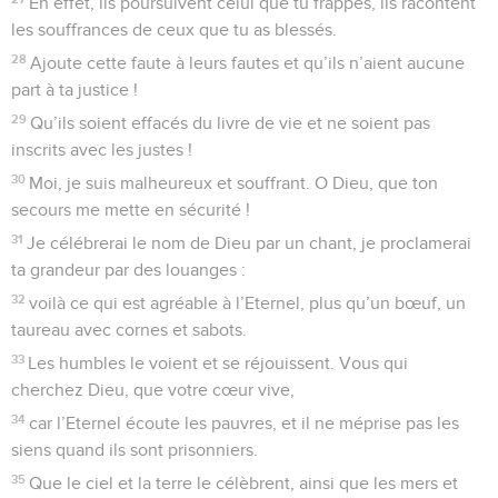
En effet, ils poursuivent celui que tu frappes, ils racontent
les souffrances de ceux que tu as blessés.
28
Ajoute cette faute à leurs fautes et qu’ils n’aient aucune
part à ta justice !
29
Qu’ils soient effacés du livre de vie et ne soient pas
inscrits avec les justes !
30
Moi, je suis malheureux et souffrant. O Dieu, que ton
secours me mette en sécurité !
31
Je célébrerai le nom de Dieu par un chant, je proclamerai
ta grandeur par des louanges :
32
voilà ce qui est agréable à l’Eternel, plus qu’un bœuf, un
taureau avec cornes et sabots.
33
Les humbles le voient et se réjouissent. Vous qui
cherchez Dieu, que votre cœur vive,
34
car l’Eternel écoute les pauvres, et il ne méprise pas les
siens quand ils sont prisonniers.
35
Que le ciel et la terre le célèbrent, ainsi que les mers et