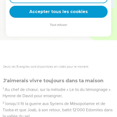
deviennent vos tremplins. Que vous guidiez un ministère, une
équipe, un groupe ou une famille, leur expérience est faite
Accepter tous les cookies
pour vous.
Tout refuser
Je découvre l’événement
Seuls les Évangiles sont disponibles en vidéo pour le moment.
J'aimerais vivre toujours dans ta maison
1
Au chef de chœur, sur la mélodie « Le lis du témoignage ».
Hymne de David pour enseigner,
2
lorsqu’il fit la guerre aux Syriens de Mésopotamie et de
Tsoba et que Joab, à son retour, battit 12'000 Edomites dans
la vallée du sel.