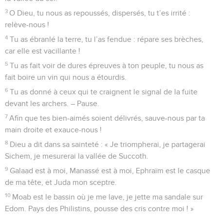
3
O Dieu, tu nous as repoussés, dispersés, tu t’es irrité :
relève-nous !
4
Tu as ébranlé la terre, tu l’as fendue : répare ses brèches,
car elle est vacillante !
5
Tu as fait voir de dures épreuves à ton peuple, tu nous as
fait boire un vin qui nous a étourdis.
6
Tu as donné à ceux qui te craignent le signal de la fuite
devant les archers. – Pause.
7
Afin que tes bien-aimés soient délivrés, sauve-nous par ta
main droite et exauce-nous !
8
Dieu a dit dans sa sainteté : « Je triompherai, je partagerai
Sichem, je mesurerai la vallée de Succoth.
9
Galaad est à moi, Manassé est à moi, Ephraïm est le casque
de ma tête, et Juda mon sceptre.
10
Moab est le bassin où je me lave, je jette ma sandale sur
Edom. Pays des Philistins, pousse des cris contre moi ! »