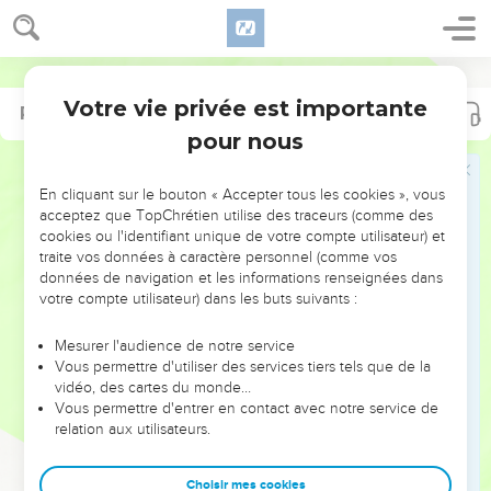
Votre vie privée est importante
Psaumes
Psaumes
60
72
pour nous
NE MANQUEZ PAS L’ÉVÉNEMENT
En cliquant sur le bouton « Accepter tous les cookies », vous
DE L’ANNÉE !
acceptez que TopChrétien utilise des traceurs (comme des
cookies ou l'identifiant unique de votre compte utilisateur) et
ET SI LEURS ERREURS POUVAIENT VOUS ÉVITER LES
traite vos données à caractère personnel (comme vos
VOTRES ?
données de navigation et les informations renseignées dans
votre compte utilisateur) dans les buts suivants :
On admire souvent les leaders pour leurs réussites, leur impact,
leur foi ou leur vision. Mais on voit moins les doutes, les erreurs
Mesurer l'audience de notre service
Vous permettre d'utiliser des services tiers tels que de la
et les saisons difficiles qu'ils ont traversés, alors même que ce
vidéo, des cartes du monde…
sont elles qui les ont façonnés.
Vous permettre d'entrer en contact avec notre service de
relation aux utilisateurs.
Dans cette conférence, leaders, entrepreneurs, et responsables
reviennent sur les erreurs marquantes de leur parcours et les
clés pour avancer avec plus de sagesse afin que leurs erreurs
Choisir mes cookies