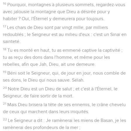
31
Des grands viendront d'Égypte ; Cush s'empressera
d'étendre ses mains vers Dieu.
32
Royaumes de la terre, chantez à Dieu, chantez les
louanges du Seigneur, (Sélah),
33
A celui qui passe comme à cheval sur les cieux, sur les
cieux d'ancienneté ! Voici, il fait retentir sa voix, un voix
puissante.
34
Attribuez la force à Dieu : sa majesté est sur Israël, et sa
force dans les nuées.
35
Tu es terrible, ô Dieu ! du milieu de tes sanctuaires. Le
Dieu d'Israël, c'est lui qui donne la puissance et la force à
son peuple. Béni soit Dieu !
Psaumes
69
Seuls les Évangiles sont disponibles en vidéo pour le moment.