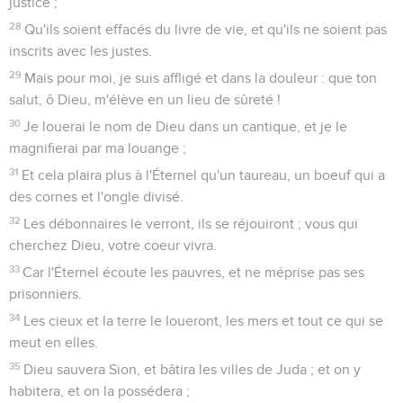
pas !
Psaumes
71
Seuls les Évangiles sont disponibles en vidéo pour le moment.
Prière pour que Dieu bénisse le roi
1
En toi, Éternel ! j'ai mis ma confiance : que je ne sois jamais
confus !
2
Dans ta justice, délivre-moi et fais que j'échappe ; incline
ton oreille vers moi et sauve-moi.
3
Sois pour moi un rocher d'habitation, afin que j'y entre
continuellement ; tu as donné commandement de me
sauver, car tu es mon rocher et mon lieu fort.
4
Mon Dieu ! fais-moi échapper de la main du méchant, de la
main de l'injuste et de l'oppresseur.