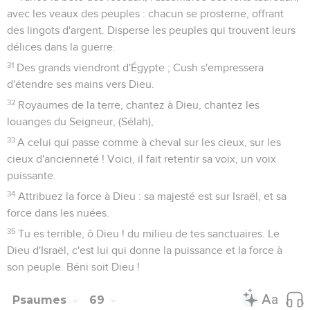
de moi, ô Dieu d'Israël !
7
Car à cause de toi j'ai porté l'opprobre, la confusion a
couvert mon visage.
8
Je suis devenu un étranger à mes frères, et un inconnu aux
fils de ma mère ;
9
Car le zèle de ta maison m'a dévoré, et les outrages de
ceux qui t'outragent sont tombés sur moi.
10
Et j'ai pleuré, mon âme était dans le jeûne ; et cela m'a été
en opprobre.
11
J'ai pris aussi un sac pour mon vêtement, et je leur suis
devenu un proverbe.
12
Ceux qui sont assis dans la porte parlent contre moi, et je
sers de chanson aux buveurs.
13
Mais, pour moi, ma prière s'adresse à toi, Éternel, en un
temps agréé. -O Dieu ! selon la grandeur de ta bonté,
réponds-moi selon la vérité de ton salut.
14
Délivre-moi du bourbier, et que je n'y enfonce point ; que