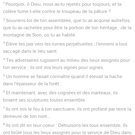
qu'un peuple insensé a méprisé ton nom.
19
Ne livre pas à la bête sauvage l'âme de ta tourterelle ;
n'oublie pas à jamais la troupe de tes affligés.
20
Regarde à l'alliance ! Car les lieux ténébreux de la terre
sont pleins d'habitations de violence.
21
Que l'opprimé ne s'en retourne pas confus ; que l'affligé et
le pauvre louent ton nom.
22
Lève-toi, ô Dieu ! plaide ta cause, souviens-toi des
outrages que te fait tous les jours l'insensé.
23
N'oublie pas la voix de tes adversaires : le tumulte de ceux
qui s'élèvent contre toi monte continuellement.
Psaumes
75
Seuls les Évangiles sont disponibles en vidéo pour le moment.