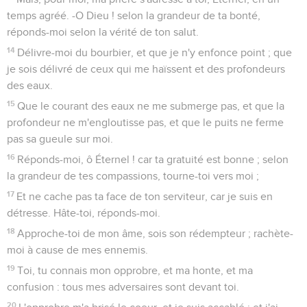
Mais pour moi, je suis affligé et dans la douleur : que ton
salut, ô Dieu, m'élève en un lieu de sûreté !
30
Je louerai le nom de Dieu dans un cantique, et je le
magnifierai par ma louange ;
31
Et cela plaira plus à l'Éternel qu'un taureau, un boeuf qui a
des cornes et l'ongle divisé.
32
Les débonnaires le verront, ils se réjouiront ; vous qui
cherchez Dieu, votre coeur vivra.
33
Car l'Éternel écoute les pauvres, et ne méprise pas ses
prisonniers.
34
Les cieux et la terre le loueront, les mers et tout ce qui se
meut en elles.
35
Dieu sauvera Sion, et bâtira les villes de Juda ; et on y
habitera, et on la possédera ;
36
Et la semence de ses serviteurs l'héritera, et ceux qui
aiment son nom y demeureront.