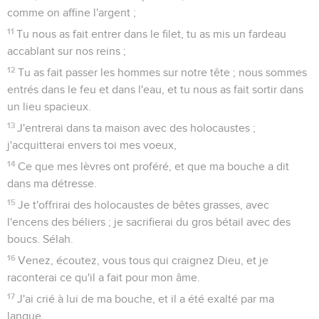
peuplades sur la terre. Sélah.
5
Que les peuples te célèbrent, ô +Dieu ! que tous les
peuples te célèbrent !
6
terre donnera son fruit ; Dieu, notre Dieu, nous bénira.
7
Dieu nous bénira, et tous les bouts de la terre le craindront.
Psaumes
68
Seuls les Évangiles sont disponibles en vidéo pour le moment.
L'amour que j'ai pour ton temple
1
Que Dieu se lève, que ses ennemis soient dispersés, et que
ceux qui le haïssent s'enfuient devant lui.
2
Comme la fumée est dissipée, tu les dissiperas ; comme la
cire se fond devant le feu, les méchants périront devant
Dieu.