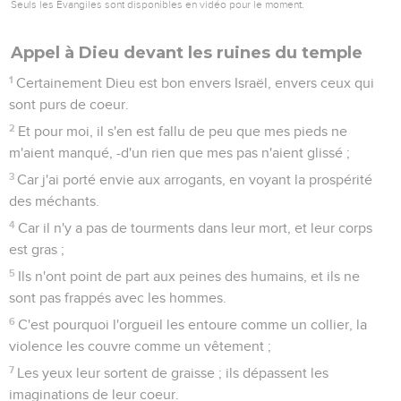
18
Certainement tu les places en des lieux glissants, tu les
fais tomber en ruines.
19
Comme ils sont détruits en un moment ! Ils sont péris,
consumés par la frayeur.
20
Comme un songe, quand on s'éveille, tu mépriseras,
Seigneur, leur image, lorsque tu t'éveilleras.
21
Quand mon coeur s'aigrissait, et que je me tourmentais
dans mes reins,
22
J'étais alors stupide et je n'avais pas de connaissance ;
j'étais avec toi comme une brute.
23
Mais je suis toujours avec toi : tu m'as tenu par la main
droite ;
24
Tu me conduiras par ton conseil, et, après la gloire, tu me
recevras.
25
Qui ai-je dans les cieux ? Et je n'ai eu de plaisir sur la terre
qu'en toi.