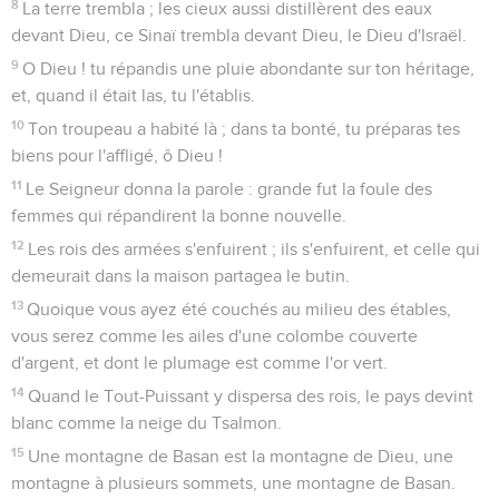
mon roi, dans le lieu saint :
25
Les chanteurs allaient devant, ensuite les joueurs
d'instruments à cordes, au milieu des jeunes filles jouant du
tambourin.
26
Dans les congrégations bénissez Dieu, le Seigneur, -vous
qui êtes de la source d'Israël !
27
Là est Benjamin, le petit, qui domine sur eux ; les princes
de Juda, leur troupe ; les princes de Zabulon, les princes de
Nephthali.
28
Ton Dieu a commandé ta force. Établis en force, ô Dieu,
ce que tu as fait pour nous !
29
A cause de ton peuple, à Jérusalem, les rois t'apporteront
des présents.
30
Tance la bête des roseaux, l'assemblée des forts taureaux,
avec les veaux des peuples : chacun se prosterne, offrant
des lingots d'argent. Disperse les peuples qui trouvent leurs
délices dans la guerre.