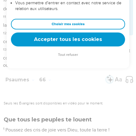
12
Tu as fait passer les hommes sur notre tête ; nous sommes
entrés dans le feu et dans l'eau, et tu nous as fait sortir dans
un lieu spacieux.
13
J'entrerai dans ta maison avec des holocaustes ;
j'acquitterai envers toi mes voeux,
14
Ce que mes lèvres ont proféré, et que ma bouche a dit
dans ma détresse.
15
Je t'offrirai des holocaustes de bêtes grasses, avec
l'encens des béliers ; je sacrifierai du gros bétail avec des
boucs. Sélah.
16
Venez, écoutez, vous tous qui craignez Dieu, et je
raconterai ce qu'il a fait pour mon âme.
17
J'ai crié à lui de ma bouche, et il a été exalté par ma
langue.
18
Si j'avais regardé l'iniquité dans mon coeur, le Seigneur ne
m'aurait pas écouté.
19
Dieu m'a écouté ; il a fait attention à la voix de ma prière.