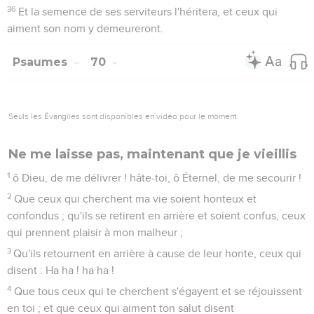
5
Car toi tu es mon attente, Seigneur Éternel ! ma confiance
dès ma jeunesse.
6
Je me suis appuyé sur toi dès le ventre ; c'est toi qui m'as
tiré hors des entrailles de ma mère : tu es le sujet continuel
de ma louange.
7
Je suis pour plusieurs comme un prodige ; mais toi, tu es
mon fort refuge.
8
Ma bouche est pleine de ta louange et de ta magnificence,
tout le jour.
9
Ne me rejette pas au temps de ma vieillesse ; ne
m'abandonne pas quand ma force est consumée.
10
Car mes ennemis parlent contre moi, et ceux qui guettent
mon âme consultent ensemble,
11
Disant : Dieu l'a abandonné ; poursuivez-le et saisissez-le,
car il n'y a personne qui le délivre.
12
O Dieu ! ne te tiens pas loin de moi ; mon Dieu, hâte-toi de
me secourir !