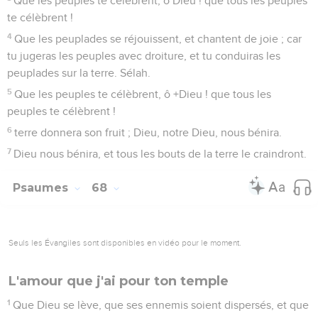
et, quand il était las, tu l'établis.
10
Ton troupeau a habité là ; dans ta bonté, tu préparas tes
biens pour l'affligé, ô Dieu !
11
Le Seigneur donna la parole : grande fut la foule des
femmes qui répandirent la bonne nouvelle.
12
Les rois des armées s'enfuirent ; ils s'enfuirent, et celle qui
demeurait dans la maison partagea le butin.
13
Quoique vous ayez été couchés au milieu des étables,
vous serez comme les ailes d'une colombe couverte
d'argent, et dont le plumage est comme l'or vert.
14
Quand le Tout-Puissant y dispersa des rois, le pays devint
blanc comme la neige du Tsalmon.
15
Une montagne de Basan est la montagne de Dieu, une
montagne à plusieurs sommets, une montagne de Basan.
16
Pourquoi, montagnes à plusieurs sommets, regardez-vous
avec jalousie la montagne que Dieu a désirée pour y
habiter ? Oui, l'Éternel y demeurera pour toujours.