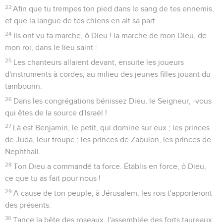
Viens vite, Seigneur
1
ô Dieu ! car les eaux me sont entrées jusque dans l'âme.
2
Je suis enfoncé dans une boue profonde, et il n'y a pas où
prendre pied ; je suis entré dans la profondeur des eaux, et
le courant me submerge.
3
Je suis las de crier ; mon gosier est desséché ; mes yeux se
consument, pendant que j'attends mon Dieu.
4
Ceux qui me haïssent sans cause sont plus nombreux que
les cheveux de ma tête ; ceux qui voudraient me perdre, qui
sont à tort mes ennemis, sont puissants ; ce que je n'avais
pas ravi, je l'ai alors rendu.
5
O Dieu ! tu connais ma folie, et mes fautes ne te sont pas
cachées.
6
Que ceux qui s'attendent à toi ne soient pas rendus
honteux à cause de moi, Seigneur, Éternel des armées ! Que
ceux qui te cherchent ne soient pas rendus confus à cause