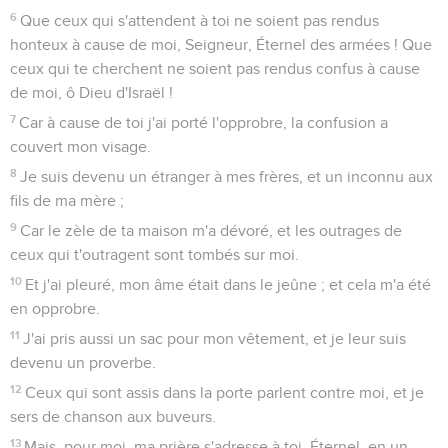
21
Ils ont mis du fiel dans ma nourriture, et, dans ma soif, ils
m'ont abreuvé de vinaigre.
22
Que leur table soit un piège devant eux, et que ce qui
tend à la prospérité leur soit un filet ;
23
Que leurs yeux soient obscurcis de sorte qu'ils ne voient
pas, et fais continuellement chanceler leurs reins.
24
Répands sur eux ton indignation, et que l'ardeur de ta
colère les atteigne.
25
Que leur demeure soit désolée, qu'il n'y ait personne qui
habite dans leurs tentes.
26
Car ils persécutent celui que toi tu as frappé, et parlent
pour la douleur de ceux que tu as blessés.
27
Mets iniquité sur leur iniquité, et qu'ils n'entrent pas en ta
justice ;
28
Qu'ils soient effacés du livre de vie, et qu'ils ne soient pas
inscrits avec les justes.
29