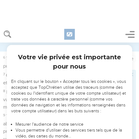
4
Toute la terre se prosternera devant toi, et chantera tes
louanges ; elle chantera ton nom. Sélah.
5
Venez, et voyez les oeuvres de Dieu : il est terrible dans
ses actes envers les fils des hommes.
6
Il changea la mer en terre sèche ; ils passèrent le fleuve à
pied : là nous nous réjouîmes en lui.
7
Il domine par sa puissance pour toujours ; ses yeux
observent les nations. Que les rebelles ne s'éloignent pas !
Sélah.
8
Peuples, bénissez notre Dieu, et faites entendre la voix de
sa louange.
9
C'est lui qui a conservé notre âme en vie, et il n'a pas
permis que nos pieds fussent ébranlés.
10
Car, ô Dieu ! tu nous as éprouvés, tu nous as affinés
comme on affine l'argent ;
11
Tu nous as fait entrer dans le filet, tu as mis un fardeau
accablant sur nos reins ;