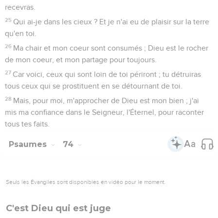
10
Jusques à quand, ô Dieu ! l'adversaire dira-t-il des
outrages ? L'ennemi méprisera-t-il ton nom à jamais ?
11
Pourquoi détournes-tu ta main, et ta droite ? Tire-la de ton
sein : détruis !
12
Et Dieu est d'ancienneté mon roi, opérant des délivrances
au milieu de la terre.
13
Tu as fendu la mer par ta puissance, tu as brisé les têtes
des monstres sur les eaux ;
14
Tu as écrasé les têtes du léviathan, tu l'as donné pour
pâture au peuple, -aux bêtes du désert.
15
Tu as fait sortir la source et le torrent ; tu as séché les
grosses rivières.
16
A toi est le jour, à toi aussi la nuit ; toi tu as établi la lune et
le soleil.
17
Tu as posé toutes les bornes de la terre ; l'été et l'hiver,
c'est toi qui les as formés.
18
Souviens-toi de ceci, que l'ennemi a outragé l'Éternel ! et