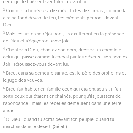
17
Les chars de Dieu sont par vingt mille, par milliers
redoublés ; le Seigneur est au milieu d'eux : c'est un Sinaï en
sainteté.
18
Tu es monté en haut, tu as emmené captive la captivité ;
tu as reçu des dons dans l'homme, et même pour les
rebelles, afin que Jah, Dieu, ait une demeure.
19
Béni soit le Seigneur, qui, de jour en jour, nous comble de
ses dons, le Dieu qui nous sauve. Sélah.
20
Notre Dieu est un Dieu de salut ; et c'est à l'Éternel, le
Seigneur, de faire sortir de la mort.
21
Mais Dieu brisera la tête de ses ennemis, le crâne chevelu
de ceux qui marchent dans leurs iniquités.
22
Le Seigneur a dit : Je ramènerai les miens de Basan, je les
ramènerai des profondeurs de la mer ;
23
Afin que tu trempes ton pied dans le sang de tes ennemis,
et que la langue de tes chiens en ait sa part.
24
Ils ont vu ta marche, ô Dieu ! la marche de mon Dieu, de