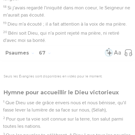
3
Mais les justes se réjouiront, ils exulteront en la présence
de Dieu et s'égayeront avec joie.
4
Chantez à Dieu, chantez son nom, dressez un chemin à
celui qui passe comme à cheval par les déserts : son nom est
Jah ; réjouissez-vous devant lui.
5
Dieu, dans sa demeure sainte, est le père des orphelins et
le juge des veuves.
6
Dieu fait habiter en famille ceux qui étaient seuls ; il fait
sortir ceux qui étaient enchaînés, pour qu'ils jouissent de
l'abondance ; mais les rebelles demeurent dans une terre
aride.
7
O Dieu ! quand tu sortis devant ton peuple, quand tu
marchas dans le désert, (Sélah)
8
La terre trembla ; les cieux aussi distillèrent des eaux
devant Dieu, ce Sinaï trembla devant Dieu, le Dieu d'Israël.
9
O Dieu ! tu répandis une pluie abondante sur ton héritage,