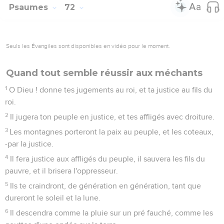
des montagnes ; son fruit bruira comme le Liban ; et les
hommes de la ville fleuriront comme l'herbe de la terre.
17
Son nom sera pour toujours ; son nom se perpétuera
devant le soleil, et on se bénira en lui : toutes les nations le
diront bienheureux.
18
Béni soit l'Éternel, Dieu, le Dieu d'Israël, qui seul fait des
choses merveilleuses !
19
Et béni soit le nom de sa gloire, à toujours ; et que toute la
terre soit pleine de sa gloire ! Amen ! oui, amen !
20
Les prières de David, fils d'Isaï, sont finies.
Psaumes
73
Seuls les Évangiles sont disponibles en vidéo pour le moment.
Appel à Dieu devant les ruines du temple