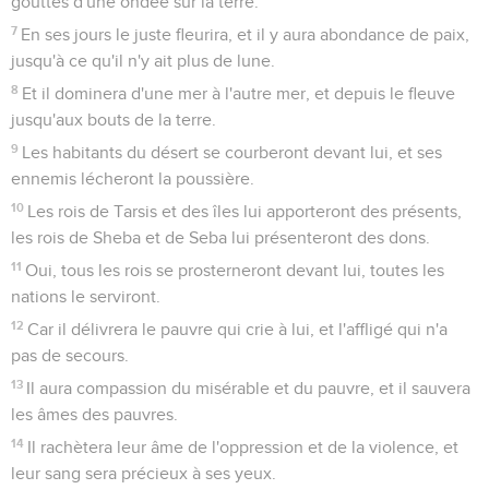
1
Certainement Dieu est bon envers Israël, envers ceux qui
sont purs de coeur.
2
Et pour moi, il s'en est fallu de peu que mes pieds ne
m'aient manqué, -d'un rien que mes pas n'aient glissé ;
3
Car j'ai porté envie aux arrogants, en voyant la prospérité
des méchants.
4
Car il n'y a pas de tourments dans leur mort, et leur corps
est gras ;
5
Ils n'ont point de part aux peines des humains, et ils ne
sont pas frappés avec les hommes.
6
C'est pourquoi l'orgueil les entoure comme un collier, la
violence les couvre comme un vêtement ;
7
Les yeux leur sortent de graisse ; ils dépassent les
imaginations de leur coeur.
8
Ils sont railleurs et parlent méchamment d'opprimer ; ils
parlent avec hauteur ;
9
Ils placent leur bouche dans les cieux, et leur langue se