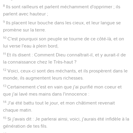
26
Ma chair et mon coeur sont consumés ; Dieu est le rocher
de mon coeur, et mon partage pour toujours.
27
Car voici, ceux qui sont loin de toi périront ; tu détruiras
tous ceux qui se prostituent en se détournant de toi.
28
Mais, pour moi, m'approcher de Dieu est mon bien ; j'ai
mis ma confiance dans le Seigneur, l'Éternel, pour raconter
tous tes faits.
Psaumes
74
Seuls les Évangiles sont disponibles en vidéo pour le moment.
C'est Dieu qui est juge
1
Pourquoi, ô Dieu, nous as-tu rejetés pour toujours, et ta
colère fume-t-elle contre le troupeau de ta pâture ?
2
Souviens-toi de ton assemblée, que tu as acquise autrefois,