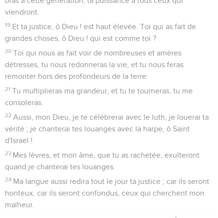
Et il dominera d'une mer à l'autre mer, et depuis le fleuve
jusqu'aux bouts de la terre.
9
Les habitants du désert se courberont devant lui, et ses
ennemis lécheront la poussière.
10
Les rois de Tarsis et des îles lui apporteront des présents,
les rois de Sheba et de Seba lui présenteront des dons.
11
Oui, tous les rois se prosterneront devant lui, toutes les
nations le serviront.
12
Car il délivrera le pauvre qui crie à lui, et l'affligé qui n'a
pas de secours.
13
Il aura compassion du misérable et du pauvre, et il sauvera
les âmes des pauvres.
14
Il rachètera leur âme de l'oppression et de la violence, et
leur sang sera précieux à ses yeux.
15
Et il vivra, et on lui donnera de l'or de Sheba, et on priera
pour lui continuellement ; et on le bénira tout le jour.
16
Il y aura abondance de froment sur la terre, sur le sommet