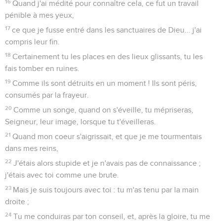
que tu as rachetée pour être la portion de ton héritage, -de la
montagne de Sion, où tu as habité.
3
Élève tes pas vers les ruines perpétuelles ; l'ennemi a tout
saccagé dans le lieu saint.
4
Tes adversaires rugissent au milieu des lieux assignés pour
ton service ; ils ont mis leurs signes pour signes.
5
Un homme se faisait connaître quand il élevait la hache
dans l'épaisseur de la forêt ;
6
Et maintenant, avec des cognées et des marteaux, ils
brisent ses sculptures toutes ensemble.
7
Ils ont mis le feu à ton sanctuaire, ils ont profané par terre la
demeure de ton nom ;
8
Ils ont dit en leur coeur : Détruisons-les tous ensemble. Ils
ont brûlé tous les lieux assignés pour le service de Dieu dans
le pays.
9
Nous ne voyons plus nos signes ; il n'y a plus de prophète,
et il n'y a personne avec nous qui sache jusques à quand.