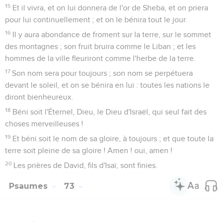
promène sur la terre.
10
C'est pourquoi son peuple se tourne de ce côté-là, et on
lui verse l'eau à plein bord,
11
Et ils disent : Comment Dieu connaîtrait-il, et y aurait-il de
la connaissance chez le Très-haut ?
12
Voici, ceux-ci sont des méchants, et ils prospèrent dans le
monde, ils augmentent leurs richesses.
13
Certainement c'est en vain que j'ai purifié mon coeur et
que j'ai lavé mes mains dans l'innocence :
14
J'ai été battu tout le jour, et mon châtiment revenait
chaque matin.
15
Si j'avais dit : Je parlerai ainsi, voici, j'aurais été infidèle à la
génération de tes fils.
16
Quand j'ai médité pour connaître cela, ce fut un travail
pénible à mes yeux,
17
ce que je fusse entré dans les sanctuaires de Dieu... j'ai
compris leur fin.