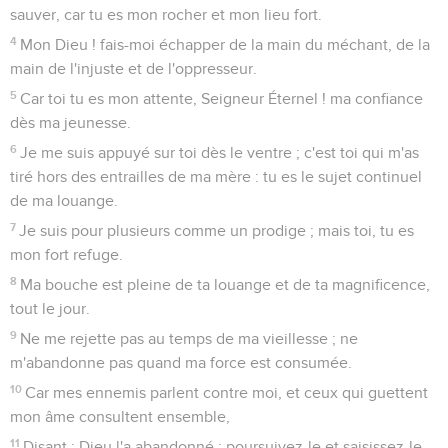
20
Toi qui nous as fait voir de nombreuses et amères
détresses, tu nous redonneras la vie, et tu nous feras
remonter hors des profondeurs de la terre.
21
Tu multiplieras ma grandeur, et tu te tourneras, tu me
consoleras.
22
Aussi, mon Dieu, je te célébrerai avec le luth, je louerai ta
vérité ; je chanterai tes louanges avec la harpe, ô Saint
d'Israël !
23
Mes lèvres, et mon âme, que tu as rachetée, exulteront
quand je chanterai tes louanges.
24
Ma langue aussi redira tout le jour ta justice ; car ils seront
honteux, car ils seront confondus, ceux qui cherchent mon
malheur.
Psaumes
72