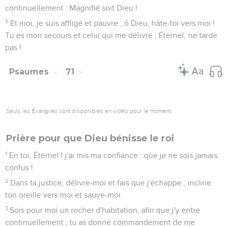
13
Qu'ils soient honteux, qu'ils soient consumés, ceux qui
sont ennemis de mon âme ; qu'ils soient couverts d'opprobre
et de confusion, ceux qui cherchent mon malheur.
14
Mais moi, j'attendrai continuellement, et je redirai sans
cesse toutes tes louanges.
15
Ma bouche racontera tout le jour ta justice et ton salut, car
je n'en connais pas l'énumération.
16
J'irai dans la puissance du Seigneur Éternel ; je ferai
mention de ta justice, de la tienne seule.
17
O Dieu ! tu m'as enseigné dès ma jeunesse ; et jusqu'ici j'ai
annoncé tes merveilles.
18
Et aussi, jusqu'à la vieillesse et aux cheveux blancs, ô
Dieu ! ne m'abandonne pas, jusqu'à ce que j'annonce ton
bras à cette génération, ta puissance à tous ceux qui
viendront.
19
Et ta justice, ô Dieu ! est haut élevée. Toi qui as fait de
grandes choses, ô Dieu ! qui est comme toi ?