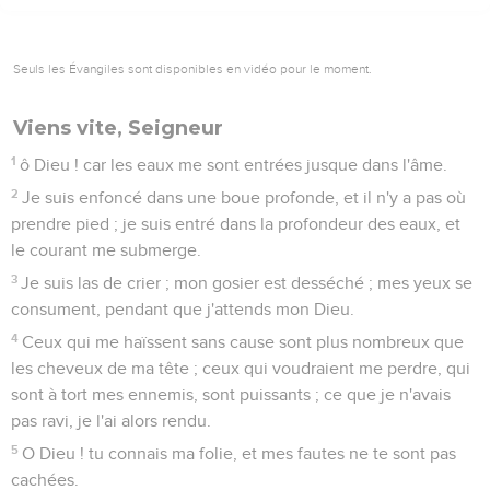
je sois délivré de ceux qui me haïssent et des profondeurs
des eaux.
15
Que le courant des eaux ne me submerge pas, et que la
profondeur ne m'engloutisse pas, et que le puits ne ferme
pas sa gueule sur moi.
16
Réponds-moi, ô Éternel ! car ta gratuité est bonne ; selon
la grandeur de tes compassions, tourne-toi vers moi ;
17
Et ne cache pas ta face de ton serviteur, car je suis en
détresse. Hâte-toi, réponds-moi.
18
Approche-toi de mon âme, sois son rédempteur ; rachète-
moi à cause de mes ennemis.
19
Toi, tu connais mon opprobre, et ma honte, et ma
confusion : tous mes adversaires sont devant toi.
20
L'opprobre m'a brisé le coeur, et je suis accablé ; et j'ai
attendu que quelqu'un eût compassion de moi, mais il n'y a
eu personne,... et des consolateurs, mais je n'en ai pas
trouvé.