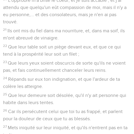
Psaumes
70
Seuls les Évangiles sont disponibles en vidéo pour le moment.
Ne me laisse pas, maintenant que je vieillis
1
ô Dieu, de me délivrer ! hâte-toi, ô Éternel, de me secourir !
2
Que ceux qui cherchent ma vie soient honteux et
confondus ; qu'ils se retirent en arrière et soient confus, ceux
qui prennent plaisir à mon malheur ;
3
Qu'ils retournent en arrière à cause de leur honte, ceux qui
disent : Ha ha ! ha ha !
4
Que tous ceux qui te cherchent s'égayent et se réjouissent
en toi ; et que ceux qui aiment ton salut disent
continuellement : Magnifié soit Dieu !
5
Et moi, je suis affligé et pauvre ; ô Dieu, hâte-toi vers moi !
Tu es mon secours et celui qui me délivre ; Éternel, ne tarde