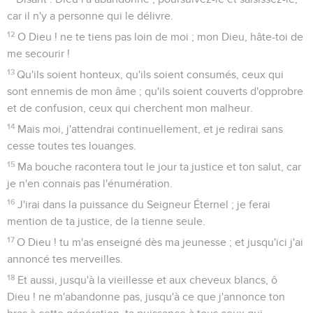
Seuls les Évangiles sont disponibles en vidéo pour le moment.
Quand tout semble réussir aux méchants
1
O Dieu ! donne tes jugements au roi, et ta justice au fils du
roi.
2
Il jugera ton peuple en justice, et tes affligés avec droiture.
3
Les montagnes porteront la paix au peuple, et les coteaux,
-par la justice.
4
Il fera justice aux affligés du peuple, il sauvera les fils du
pauvre, et il brisera l'oppresseur.
5
Ils te craindront, de génération en génération, tant que
dureront le soleil et la lune.
6
Il descendra comme la pluie sur un pré fauché, comme les
gouttes d'une ondée sur la terre.
7
En ses jours le juste fleurira, et il y aura abondance de paix,
jusqu'à ce qu'il n'y ait plus de lune.
8