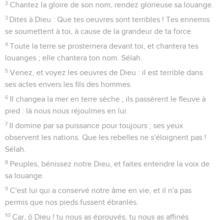
20
Béni soit Dieu, qui n'a point rejeté ma prière, ni retiré
d'avec moi sa bonté.
Psaumes
67
Seuls les Évangiles sont disponibles en vidéo pour le moment.
Hymne pour accueillir le Dieu victorieux
1
Que Dieu use de grâce envers nous et nous bénisse, qu'il
fasse lever la lumière de sa face sur nous, (Sélah),
2
Pour que ta voie soit connue sur la terre, ton salut parmi
toutes les nations.
3
Que les peuples te célèbrent, ô Dieu ! que tous les peuples
te célèbrent !
4
Que les peuplades se réjouissent, et chantent de joie ; car
tu jugeras les peuples avec droiture, et tu conduiras les