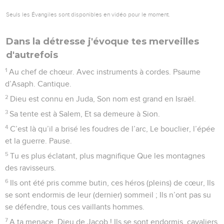
Seuls les Évangiles sont disponibles en vidéo pour le moment.
Dans la détresse j'évoque tes merveilles
d'autrefois
1
Au chef de chœur. Avec instruments à cordes. Psaume
d’Asaph. Cantique.
2
Dieu est connu en Juda, Son nom est grand en Israël.
3
Sa tente est à Salem, Et sa demeure à Sion.
4
C’est là qu’il a brisé les foudres de l’arc, Le bouclier, l’épée
et la guerre. Pause.
5
Tu es plus éclatant, plus magnifique Que les montagnes
des ravisseurs.
6
Ils ont été pris comme butin, ces héros (pleins) de cœur, Ils
se sont endormis de leur (dernier) sommeil ; Ils n’ont pas su
se défendre, tous ces vaillants hommes.
7
A ta menace, Dieu de Jacob ! Ils se sont endormis, cavaliers