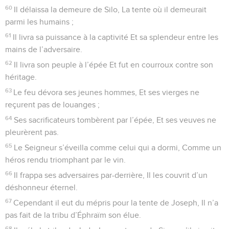
60
Il délaissa la demeure de Silo, La tente où il demeurait
parmi les humains ;
61
Il livra sa puissance à la captivité Et sa splendeur entre les
mains de l’adversaire.
62
Il livra son peuple à l’épée Et fut en courroux contre son
héritage.
63
Le feu dévora ses jeunes hommes, Et ses vierges ne
reçurent pas de louanges ;
64
Ses sacrificateurs tombèrent par l’épée, Et ses veuves ne
pleurèrent pas.
65
Le Seigneur s’éveilla comme celui qui a dormi, Comme un
héros rendu triomphant par le vin.
66
Il frappa ses adversaires par-derrière, Il les couvrit d’un
déshonneur éternel.
67
Cependant il eut du mépris pour la tente de Joseph, Il n’a
pas fait de la tribu d’Éphraïm son élue.
68