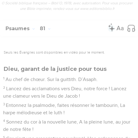
© Société biblique française – Bibli’O, 1978, avec autorisation. Pour vous procurer
une Bible imprimée, rendez-vous sur www.editionsbiblio.fr
Psaumes
81
Seuls les Évangiles sont disponibles en vidéo pour le moment.
Dieu, garant de la justice pour tous
1
Au chef de chœur. Sur la guittith. D’Asaph.
2
Lancez des acclamations vers Dieu, notre force ! Lancez
une clameur vers le Dieu de Jacob !
3
Entonnez la psalmodie, faites résonner le tambourin, La
harpe mélodieuse et le luth !
4
Sonnez du cor à la nouvelle lune, A la pleine lune, au jour
de notre fête !
5