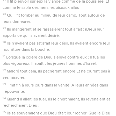
27
Il fit pleuvoir sur eux la viande comme de la poussière, Et
comme le sable des mers les oiseaux ailés
28
Qu’il fit tomber au milieu de leur camp, Tout autour de
leurs demeures.
29
Ils mangèrent et se rassasièrent tout à fait : (Dieu) leur
apporta ce qu’ils avaient désiré.
30
Ils n’avaient pas satisfait leur désir, Ils avaient encore leur
nourriture dans la bouche,
31
Lorsque la colère de Dieu s’éleva contre eux ; Il tua les
plus vigoureux, Il abattit les jeunes hommes d’Israël.
32
Malgré tout cela, ils péchèrent encore Et ne crurent pas à
ses miracles.
33
Il mit fin à leurs jours dans la vanité, A leurs années dans
l’épouvante.
34
Quand il allait les tuer, ils le cherchaient, Ils revenaient et
recherchaient Dieu ;
35
Ils se souvenaient que Dieu était leur rocher, Que le Dieu