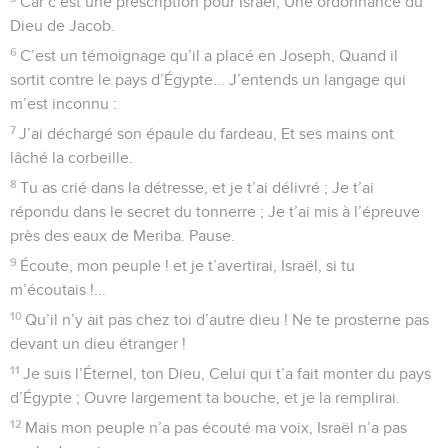
Car c’est une prescription pour Israël, Une ordonnance du
Dieu de Jacob.
6
C’est un témoignage qu’il a placé en Joseph, Quand il
sortit contre le pays d’Égypte... J’entends un langage qui
m’est inconnu :
7
J’ai déchargé son épaule du fardeau, Et ses mains ont
lâché la corbeille.
8
Tu as crié dans la détresse, et je t’ai délivré ; Je t’ai
répondu dans le secret du tonnerre ; Je t’ai mis à l’épreuve
près des eaux de Meriba. Pause.
9
Écoute, mon peuple ! et je t’avertirai, Israël, si tu
m’écoutais !...
10
Qu’il n’y ait pas chez toi d’autre dieu ! Ne te prosterne pas
devant un dieu étranger !
11
Je suis l’Éternel, ton Dieu, Celui qui t’a fait monter du pays
d’Égypte ; Ouvre largement ta bouche, et je la remplirai.
12
Mais mon peuple n’a pas écouté ma voix, Israël n’a pas