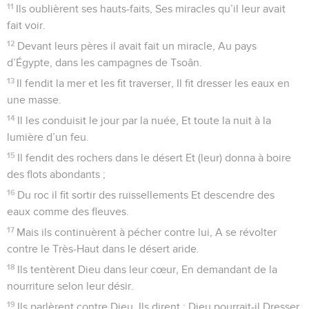
11
Ils oublièrent ses hauts-faits, Ses miracles qu’il leur avait
fait voir.
12
Devant leurs pères il avait fait un miracle, Au pays
d’Égypte, dans les campagnes de Tsoân.
13
Il fendit la mer et les fit traverser, Il fit dresser les eaux en
une masse.
14
Il les conduisit le jour par la nuée, Et toute la nuit à la
lumière d’un feu.
15
Il fendit des rochers dans le désert Et (leur) donna à boire
des flots abondants ;
16
Du roc il fit sortir des ruissellements Et descendre des
eaux comme des fleuves.
17
Mais ils continuèrent à pécher contre lui, A se révolter
contre le Très-Haut dans le désert aride.
18
Ils tentèrent Dieu dans leur cœur, En demandant de la
nourriture selon leur désir.
19
Ils parlèrent contre Dieu, Ils dirent : Dieu pourrait-il Dresser