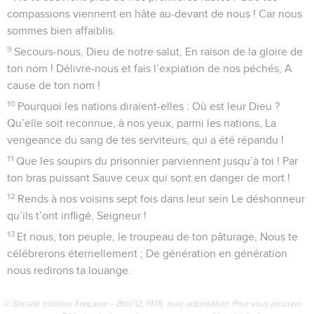
compassions viennent en hâte au-devant de nous ! Car nous
sommes bien affaiblis.
9
Secours-nous, Dieu de notre salut, En raison de la gloire de
ton nom ! Délivre-nous et fais l’expiation de nos péchés, A
cause de ton nom !
10
Pourquoi les nations diraient-elles : Où est leur Dieu ?
Qu’elle soit reconnue, à nos yeux, parmi les nations, La
vengeance du sang de tes serviteurs, qui a été répandu !
11
Que les soupirs du prisonnier parviennent jusqu’à toi ! Par
ton bras puissant Sauve ceux qui sont en danger de mort !
12
Rends à nos voisins sept fois dans leur sein Le déshonneur
qu’ils t’ont infligé, Seigneur !
13
Et nous, ton peuple, le troupeau de ton pâturage, Nous te
célébrerons éternellement ; De génération en génération
nous redirons ta louange.
© Société biblique française – Bibli’O, 1978, avec autorisation. Pour vous procurer