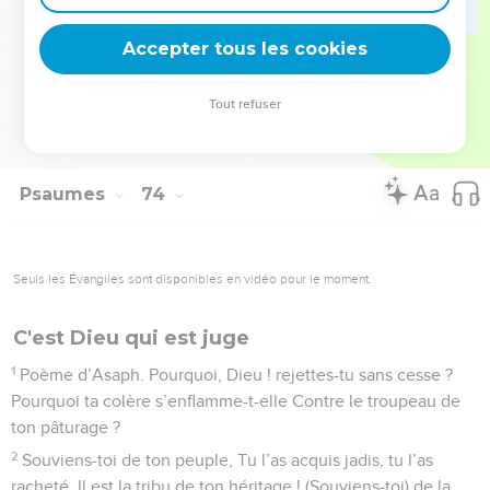
mon refuge dans le Seigneur, l’Éternel, Afin de raconter
Accepter tous les cookies
toutes tes œuvres.
© Société biblique française – Bibli’O, 1978, avec autorisation. Pour vous procurer
Tout refuser
une Bible imprimée, rendez-vous sur www.editionsbiblio.fr
Psaumes
74
Seuls les Évangiles sont disponibles en vidéo pour le moment.
C'est Dieu qui est juge
1
Poème d’Asaph. Pourquoi, Dieu ! rejettes-tu sans cesse ?
Pourquoi ta colère s’enflamme-t-elle Contre le troupeau de
ton pâturage ?
2
Souviens-toi de ton peuple, Tu l’as acquis jadis, tu l’as
racheté, Il est la tribu de ton héritage ! (Souviens-toi) de la