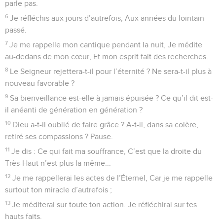
parle pas.
6
Je réfléchis aux jours d’autrefois, Aux années du lointain
passé.
7
Je me rappelle mon cantique pendant la nuit, Je médite
au-dedans de mon cœur, Et mon esprit fait des recherches.
8
Le Seigneur rejettera-t-il pour l’éternité ? Ne sera-t-il plus à
nouveau favorable ?
9
Sa bienveillance est-elle à jamais épuisée ? Ce qu’il dit est-
il anéanti de génération en génération ?
10
Dieu a-t-il oublié de faire grâce ? A-t-il, dans sa colère,
retiré ses compassions ? Pause.
11
Je dis : Ce qui fait ma souffrance, C’est que la droite du
Très-Haut n’est plus la même...
12
Je me rappellerai les actes de l’Éternel, Car je me rappelle
surtout ton miracle d’autrefois ;
13
Je méditerai sur toute ton action. Je réfléchirai sur tes
hauts faits.