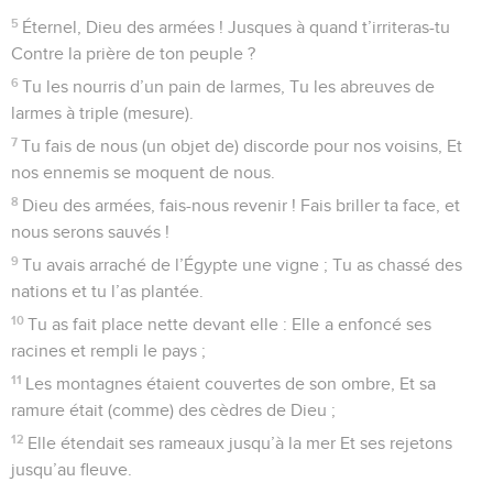
5
Éternel, Dieu des armées ! Jusques à quand t’irriteras-tu
Contre la prière de ton peuple ?
6
Tu les nourris d’un pain de larmes, Tu les abreuves de
larmes à triple (mesure).
7
Tu fais de nous (un objet de) discorde pour nos voisins, Et
nos ennemis se moquent de nous.
8
Dieu des armées, fais-nous revenir ! Fais briller ta face, et
nous serons sauvés !
9
Tu avais arraché de l’Égypte une vigne ; Tu as chassé des
nations et tu l’as plantée.
10
Tu as fait place nette devant elle : Elle a enfoncé ses
racines et rempli le pays ;
11
Les montagnes étaient couvertes de son ombre, Et sa
ramure était (comme) des cèdres de Dieu ;
12
Elle étendait ses rameaux jusqu’à la mer Et ses rejetons
jusqu’au fleuve.