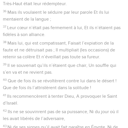
Très-Haut était leur rédempteur.
36
Mais ils voulaient le séduire par leur parole Et ils lui
mentaient de la langue ;
37
Leur cœur n’était pas fermement à lui, Et ils n’étaient pas
fidèles à son alliance.
38
Mais lui, qui est compatissant, Faisait l’expiation de la
faute et ne détruisait pas ; Il multipliait (les occasions) de
retenir sa colère Et n’éveillait pas toute sa fureur.
39
Il se souvenait qu’ils n’étaient que chair, Un souffle qui
s’en va et ne revient pas.
40
Que de fois ils se révoltèrent contre lui dans le désert !
Que de fois ils l’attristèrent dans la solitude !
41
Ils recommencèrent à tenter Dieu, A provoquer le Saint
d’Israël.
42
Ils ne se souvinrent pas de sa puissance, Ni du jour où il
les avait libérés de l’adversaire,
43
Ni de ses signes qu’il avait fait paraître en Égypte, Ni de