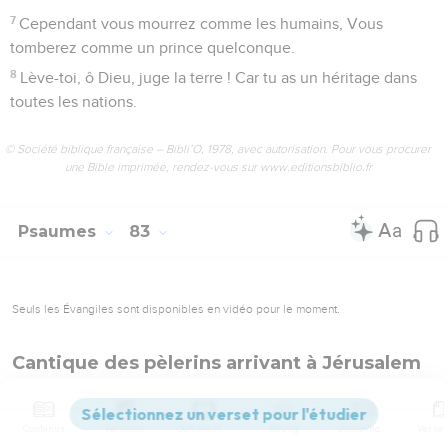
7
Cependant vous mourrez comme les humains, Vous
tomberez comme un prince quelconque.
8
Lève-toi, ô Dieu, juge la terre ! Car tu as un héritage dans
toutes les nations.
© Société biblique française – Bibli’O, 1978, avec autorisation. Pour vous procurer
une Bible imprimée, rendez-vous sur www.editionsbiblio.fr
Psaumes
83
Seuls les Évangiles sont disponibles en vidéo pour le moment.
Cantique des pèlerins arrivant à Jérusalem
1
Cantique. Psaume d’Asaph.
2
O Dieu, ne reste pas dans le silence ! Ne te tais pas et ne
Contenus
Versions
Commentaires
Strong
Dictionnaire