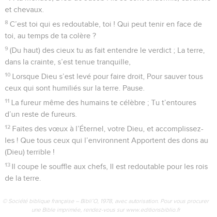
et chevaux.
8
C’est toi qui es redoutable, toi ! Qui peut tenir en face de
toi, au temps de ta colère ?
9
(Du haut) des cieux tu as fait entendre le verdict ; La terre,
dans la crainte, s’est tenue tranquille,
10
Lorsque Dieu s’est levé pour faire droit, Pour sauver tous
ceux qui sont humiliés sur la terre. Pause.
11
La fureur même des humains te célèbre ; Tu t’entoures
d’un reste de fureurs.
12
Faites des vœux à l’Éternel, votre Dieu, et accomplissez-
les ! Que tous ceux qui l’environnent Apportent des dons au
(Dieu) terrible !
13
Il coupe le souffle aux chefs, Il est redoutable pour les rois
de la terre.
© Société biblique française – Bibli’O, 1978, avec autorisation. Pour vous procurer
une Bible imprimée, rendez-vous sur www.editionsbiblio.fr