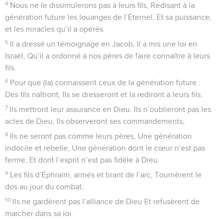
4
Nous ne le dissimulerons pas à leurs fils, Redisant à la
génération future les louanges de l’Éternel, Et sa puissance,
et les miracles qu’il a opérés.
5
Il a dressé un témoignage en Jacob, Il a mis une loi en
Israël, Qu’il a ordonné à nos pères de faire connaître à leurs
fils.
6
Pour que (la) connaissent ceux de la génération future :
Des fils naîtront, Ils se dresseront et la rediront à leurs fils.
7
Ils mettront leur assurance en Dieu. Ils n’oublieront pas les
actes de Dieu, Ils observeront ses commandements,
8
Ils ne seront pas comme leurs pères, Une génération
indocile et rebelle, Une génération dont le cœur n’est pas
ferme, Et dont l’esprit n’est pas fidèle à Dieu.
9
Les fils d’Éphraïm, armés et tirant de l’arc, Tournèrent le
dos au jour du combat.
10
Ils ne gardèrent pas l’alliance de Dieu Et refusèrent de
marcher dans sa loi.