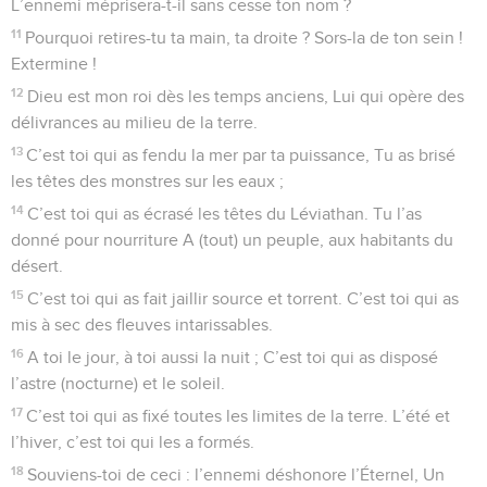
L’ennemi méprisera-t-il sans cesse ton nom ?
11
Pourquoi retires-tu ta main, ta droite ? Sors-la de ton sein !
Extermine !
12
Dieu est mon roi dès les temps anciens, Lui qui opère des
délivrances au milieu de la terre.
13
C’est toi qui as fendu la mer par ta puissance, Tu as brisé
les têtes des monstres sur les eaux ;
14
C’est toi qui as écrasé les têtes du Léviathan. Tu l’as
donné pour nourriture A (tout) un peuple, aux habitants du
désert.
15
C’est toi qui as fait jaillir source et torrent. C’est toi qui as
mis à sec des fleuves intarissables.
16
A toi le jour, à toi aussi la nuit ; C’est toi qui as disposé
l’astre (nocturne) et le soleil.
17
C’est toi qui as fixé toutes les limites de la terre. L’été et
l’hiver, c’est toi qui les a formés.
18
Souviens-toi de ceci : l’ennemi déshonore l’Éternel, Un