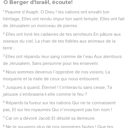
O Berger d'Israël, écoute!
1
Psaume d’Asaph. O Dieu ! les nations ont envahi ton
héritage, Elles ont rendu impur ton saint temple, Elles ont fait
de Jérusalem un monceau de pierres.
2
Elles ont livré les cadavres de tes serviteurs En pâture aux
oiseaux du ciel, La chair de tes fidèles aux animaux de la
terre ;
3
Elles ont répandu leur sang comme de l’eau Aux alentours
de Jérusalem, Sans personne pour les ensevelir.
4
Nous sommes devenus l’opprobre de nos voisins, La
moquerie et la risée de ceux qui nous entourent.
5
Jusques à quand, Éternel ! t’irriteras-tu sans cesse, Ta
jalousie s’embrasera-t-elle comme le feu ?
6
Répands ta fureur sur les nations Qui ne te connaissent
pas, Et sur les royaumes Qui n’invoquent pas ton nom !
7
Car on a dévoré Jacob Et désolé sa demeure.
8
Ne te souviens plus de nos premières fautes ! Que tes