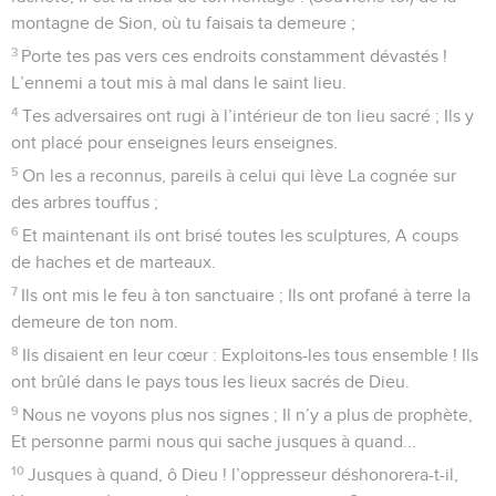
montagne de Sion, où tu faisais ta demeure ;
3
Porte tes pas vers ces endroits constamment dévastés !
L’ennemi a tout mis à mal dans le saint lieu.
4
Tes adversaires ont rugi à l’intérieur de ton lieu sacré ; Ils y
ont placé pour enseignes leurs enseignes.
5
On les a reconnus, pareils à celui qui lève La cognée sur
des arbres touffus ;
6
Et maintenant ils ont brisé toutes les sculptures, A coups
de haches et de marteaux.
7
Ils ont mis le feu à ton sanctuaire ; Ils ont profané à terre la
demeure de ton nom.
8
Ils disaient en leur cœur : Exploitons-les tous ensemble ! Ils
ont brûlé dans le pays tous les lieux sacrés de Dieu.
9
Nous ne voyons plus nos signes ; Il n’y a plus de prophète,
Et personne parmi nous qui sache jusques à quand...
10
Jusques à quand, ô Dieu ! l’oppresseur déshonorera-t-il,