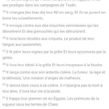
ses prodiges dans les campagnes de Tsoân.
44
Il changea (les bras de) leur Nil en sang, Et ils ne purent en
boire les ruissellements.
45
Il envoya contre eux des mouches venimeuses qui les
dévorèrent Et des grenouilles qui les détruisirent.
46
Il livra leurs récoltes aux criquets, Le produit de leur
fatigue aux sauterelles.
47
Il fit périr leurs vignes par la grêle Et leurs sycomores par la
gelée.
48
Il livra leur bétail à la grêle Et leurs troupeaux à la foudre.
49
Il lança contre eux son ardente colère, La fureur, la rage et
la détresse, Une mission d’anges de malheurs.
50
Il donna libre cours à sa colère, Il n’épargna pas la mort à
leur âme, Il livra leur vie à la peste.
51
Il frappa tout premier-né en Égypte, Les prémices de la
vigueur sous les tentes de Cham.