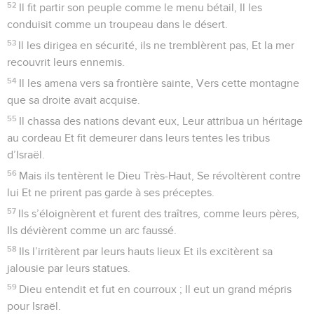
52
Il fit partir son peuple comme le menu bétail, Il les
conduisit comme un troupeau dans le désert.
53
Il les dirigea en sécurité, ils ne tremblèrent pas, Et la mer
recouvrit leurs ennemis.
54
Il les amena vers sa frontière sainte, Vers cette montagne
que sa droite avait acquise.
55
Il chassa des nations devant eux, Leur attribua un héritage
au cordeau Et fit demeurer dans leurs tentes les tribus
d’Israël.
56
Mais ils tentèrent le Dieu Très-Haut, Se révoltèrent contre
lui Et ne prirent pas garde à ses préceptes.
57
Ils s’éloignèrent et furent des traîtres, comme leurs pères,
Ils dévièrent comme un arc faussé.
58
Ils l’irritèrent par leurs hauts lieux Et ils excitèrent sa
jalousie par leurs statues.
59
Dieu entendit et fut en courroux ; Il eut un grand mépris
pour Israël.