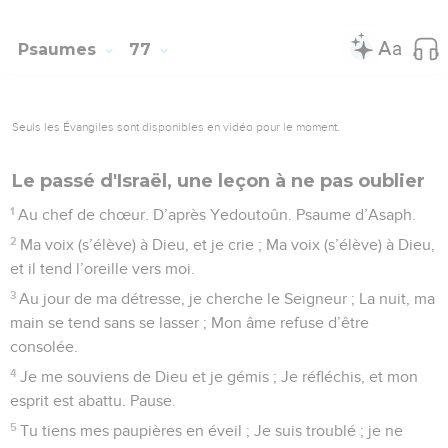
Psaumes
77
Seuls les Évangiles sont disponibles en vidéo pour le moment.
Le passé d'Israël, une leçon à ne pas oublier
1
Au chef de chœur. D’après Yedoutoûn. Psaume d’Asaph.
2
Ma voix (s’élève) à Dieu, et je crie ; Ma voix (s’élève) à Dieu,
et il tend l’oreille vers moi.
3
Au jour de ma détresse, je cherche le Seigneur ; La nuit, ma
main se tend sans se lasser ; Mon âme refuse d’être
consolée.
4
Je me souviens de Dieu et je gémis ; Je réfléchis, et mon
esprit est abattu. Pause.
5
Tu tiens mes paupières en éveil ; Je suis troublé ; je ne