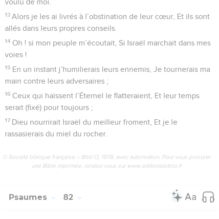
voulu de moi.
13
Alors je les ai livrés à l’obstination de leur cœur, Et ils sont
allés dans leurs propres conseils.
14
Oh ! si mon peuple m’écoutait, Si Israël marchait dans mes
voies !
15
En un instant j’humilierais leurs ennemis, Je tournerais ma
main contre leurs adversaires ;
16
Ceux qui haïssent l’Éternel le flatteraient, Et leur temps
serait (fixé) pour toujours ;
17
Dieu nourrirait Israël du meilleur froment, Et je le
rassasierais du miel du rocher.
© Société biblique française – Bibli’O, 1978, avec autorisation. Pour vous procurer
une Bible imprimée, rendez-vous sur www.editionsbiblio.fr
Psaumes
82