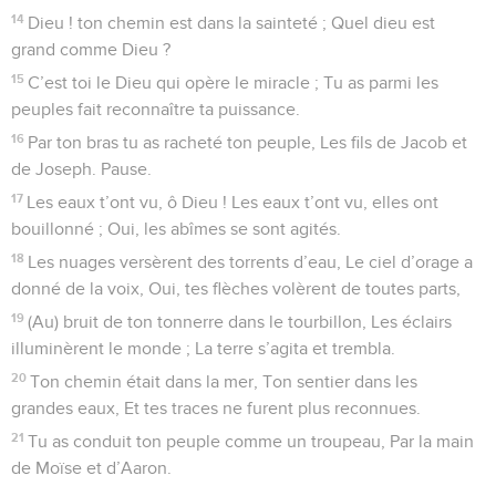
14
Dieu ! ton chemin est dans la sainteté ; Quel dieu est
grand comme Dieu ?
15
C’est toi le Dieu qui opère le miracle ; Tu as parmi les
peuples fait reconnaître ta puissance.
16
Par ton bras tu as racheté ton peuple, Les fils de Jacob et
de Joseph. Pause.
17
Les eaux t’ont vu, ô Dieu ! Les eaux t’ont vu, elles ont
bouillonné ; Oui, les abîmes se sont agités.
18
Les nuages versèrent des torrents d’eau, Le ciel d’orage a
donné de la voix, Oui, tes flèches volèrent de toutes parts,
19
(Au) bruit de ton tonnerre dans le tourbillon, Les éclairs
illuminèrent le monde ; La terre s’agita et trembla.
20
Ton chemin était dans la mer, Ton sentier dans les
grandes eaux, Et tes traces ne furent plus reconnues.
21
Tu as conduit ton peuple comme un troupeau, Par la main
de Moïse et d’Aaron.