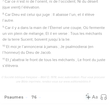
7
Car ce n’est ni de l’orient, ni de l’occident, Ni du désert
(que vient) l’élévation.
8
Car Dieu est celui qui juge : Il abaisse l’un, et il élève
l’autre.
9
Car il y a dans la main de l’Éternel une coupe, Où fermente
un vin plein de mélange, Et il en verse : Tous les méchants
de la terre Sucent, boivent jusqu’à la lie.
10
Et moi je l’annoncerai à jamais ; Je psalmodierai (en
l’honneur) du Dieu de Jacob.
11
Et j’abattrai le front de tous les méchants ; Le front du juste
s’élèvera.
© Société biblique française – Bibli’O, 1978, avec autorisation. Pour vous procurer
une Bible imprimée, rendez-vous sur www.editionsbiblio.fr
Psaumes
76