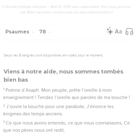
© Société biblique française – Bibli’O, 1978, avec autorisation. Pour vous procurer
une Bible imprimée, rendez-vous sur www.editionsbiblio.fr
Psaumes
78
Seuls les Évangiles sont disponibles en vidéo pour le moment.
Viens à notre aide, nous sommes tombés
bien bas
1
Poème d’Asaph. Mon peuple, prête l’oreille à mon
enseignement ! Tendez l’oreille aux paroles de ma bouche !
2
J’ouvre la bouche pour une parabole, J’énonce les
énigmes des temps anciens.
3
Ce que nous avons entendu, ce que nous connaissons, Ce
que nos pères nous ont redit,