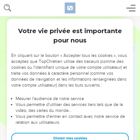
20
Comme un songe au réveil, Seigneur, à ton éveil, tu
repousses leur image.
Segond 1978 (Colombe)
21
Lorsque mon cœur s’aigrissait, Et que je me sentais percé
dans les reins,
Votre vie privée est importante
Psaumes
73
22
J’étais stupide et sans connaissance, Avec toi j’étais
pour nous
comme les bêtes.
23
Cependant je suis toujours avec toi, Tu m’as saisi la main
En cliquant sur le bouton « Accepter tous les cookies », vous
acceptez que TopChrétien utilise des traceurs (comme des
droite ;
cookies ou l'identifiant unique de votre compte utilisateur) et
24
Tu me conduis par ton conseil, Puis tu me recevras dans la
traite vos données à caractère personnel (comme vos
données de navigation et les informations renseignées dans
gloire.
votre compte utilisateur) dans les buts suivants :
25
Qui d’autre ai-je au ciel ? En dehors de toi, je n’ai aucun
plaisir sur la terre.
Mesurer l'audience de notre service
Vous permettre d'utiliser des services tiers tels que de la
26
Ma chair et mon cœur peuvent défaillir : Dieu sera
vidéo, des cartes du monde…
toujours le rocher de mon cœur et ma part.
Vous permettre d'entrer en contact avec notre service de
27
relation aux utilisateurs.
Car voici que ceux qui s’éloignent de toi périssent ; Tu
réduis au silence tous ceux qui te sont infidèles.
Choisir mes cookies
28
Pour moi, m’approcher de Dieu, c’est mon bien : Je place