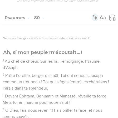
une Bible imprimée, rendez-vous sur www.editionsbiblio.fr
Psaumes
80
Seuls les Évangiles sont disponibles en vidéo pour le moment.
Ah, si mon peuple m'écoutait…!
1
Au chef de chœur. Sur les lis. Témoignage. Psaume
d’Asaph.
2
Prête l’oreille, berger d’Israël, Toi qui conduis Joseph
comme un troupeau ! Toi qui sièges (entre) les chérubins !
Parais dans ta splendeur,
3
Devant Éphraïm, Benjamin et Manassé, réveille ta force,
Mets-toi en marche pour notre salut !
4
O Dieu, fais-nous revenir ! Fais briller ta face, et nous
serons sauvés !