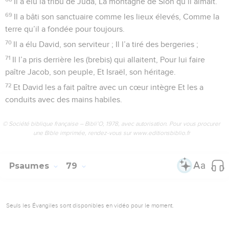
Il a élu la tribu de Juda, La montagne de Sion qu’il aimait.
69
Il a bâti son sanctuaire comme les lieux élevés, Comme la
terre qu’il a fondée pour toujours.
70
Il a élu David, son serviteur ; Il l’a tiré des bergeries ;
71
Il l’a pris derrière les (brebis) qui allaitent, Pour lui faire
paître Jacob, son peuple, Et Israël, son héritage.
72
Et David les a fait paître avec un cœur intègre Et les a
conduits avec des mains habiles.
© Société biblique française – Bibli’O, 1978, avec autorisation. Pour vous procurer
une Bible imprimée, rendez-vous sur www.editionsbiblio.fr
Psaumes
79
Seuls les Évangiles sont disponibles en vidéo pour le moment.