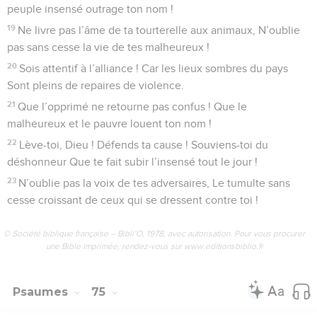
peuple insensé outrage ton nom !
19
Ne livre pas l’âme de ta tourterelle aux animaux, N’oublie
pas sans cesse la vie de tes malheureux !
20
Sois attentif à l’alliance ! Car les lieux sombres du pays
Sont pleins de repaires de violence.
21
Que l’opprimé ne retourne pas confus ! Que le
malheureux et le pauvre louent ton nom !
22
Lève-toi, Dieu ! Défends ta cause ! Souviens-toi du
déshonneur Que te fait subir l’insensé tout le jour !
23
N’oublie pas la voix de tes adversaires, Le tumulte sans
cesse croissant de ceux qui se dressent contre toi !
© Société biblique française – Bibli’O, 1978, avec autorisation. Pour vous procurer
une Bible imprimée, rendez-vous sur www.editionsbiblio.fr
Psaumes
75