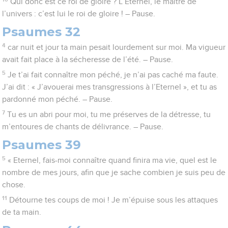
Qui donc est ce roi de gloire ? L’Eternel, le maître de
l’univers : c’est lui le roi de gloire ! – Pause.
Psaumes 32
4
car nuit et jour ta main pesait lourdement sur moi. Ma vigueur
avait fait place à la sécheresse de l’été. – Pause.
5
Je t’ai fait connaître mon péché, je n’ai pas caché ma faute.
J’ai dit : « J’avouerai mes transgressions à l’Eternel », et tu as
pardonné mon péché. – Pause.
7
Tu es un abri pour moi, tu me préserves de la détresse, tu
m’entoures de chants de délivrance. – Pause.
Psaumes 39
5
« Eternel, fais-moi connaître quand finira ma vie, quel est le
nombre de mes jours, afin que je sache combien je suis peu de
chose.
11
Détourne tes coups de moi ! Je m’épuise sous les attaques
de ta main.