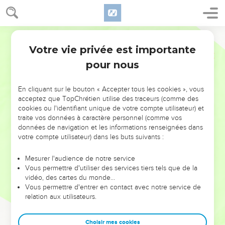
Votre vie privée est importante
pour nous
NE MANQUEZ PAS L’ÉVÉNEMENT
En cliquant sur le bouton « Accepter tous les cookies », vous
DE L’ANNÉE !
acceptez que TopChrétien utilise des traceurs (comme des
cookies ou l'identifiant unique de votre compte utilisateur) et
ET SI LEURS ERREURS POUVAIENT VOUS ÉVITER LES
traite vos données à caractère personnel (comme vos
VOTRES ?
données de navigation et les informations renseignées dans
votre compte utilisateur) dans les buts suivants :
On admire souvent les leaders pour leurs réussites, leur impact,
leur foi ou leur vision. Mais on voit moins les doutes, les erreurs
Mesurer l'audience de notre service
Vous permettre d'utiliser des services tiers tels que de la
et les saisons difficiles qu'ils ont traversés, alors même que ce
vidéo, des cartes du monde…
sont elles qui les ont façonnés.
Vous permettre d'entrer en contact avec notre service de
relation aux utilisateurs.
Dans cette conférence, leaders, entrepreneurs, et responsables
reviennent sur les erreurs marquantes de leur parcours et les
clés pour avancer avec plus de sagesse afin que leurs erreurs
Choisir mes cookies