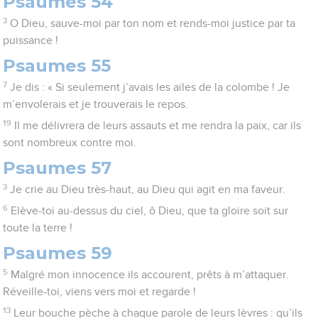
Psaumes 54
3
O Dieu, sauve-moi par ton nom et rends-moi justice par ta
puissance !
Psaumes 55
7
Je dis : « Si seulement j’avais les ailes de la colombe ! Je
m’envolerais et je trouverais le repos.
19
Il me délivrera de leurs assauts et me rendra la paix, car ils
sont nombreux contre moi.
Psaumes 57
3
Je crie au Dieu très-haut, au Dieu qui agit en ma faveur.
6
Elève-toi au-dessus du ciel, ô Dieu, que ta gloire soit sur
toute la terre !
Psaumes 59
5
Malgré mon innocence ils accourent, prêts à m’attaquer.
Réveille-toi, viens vers moi et regarde !
13
Leur bouche pèche à chaque parole de leurs lèvres : qu’ils