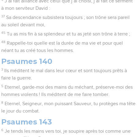
J’ai fait alliance avec celui que j’ai choisi, j’ai fait ce serment
à mon serviteur David :
37
Sa descendance subsistera toujours ; son trône sera pareil
au soleil devant moi,
45
Tu as mis fin à sa splendeur et tu as jeté son trône à terre ;
48
Rappelle-toi quelle est la durée de ma vie et pour quel
néant tu as créé tous les hommes.
Psaumes 140
3
Ils méditent le mal dans leur cœur et sont toujours prêts à
faire la guerre.
5
Eternel, garde-moi des mains du méchant, préserve-moi des
hommes violents ! Ils méditent de me faire tomber.
8
Eternel, Seigneur, mon puissant Sauveur, tu protèges ma tête
le jour du combat.
Psaumes 143
6
Je tends les mains vers toi, je soupire après toi comme une