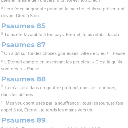
Eternel, maître de l’univers, mon roi et mon Dieu !
8
Leur force augmente pendant la marche, et ils se présentent
devant Dieu à Sion.
Psaumes 85
2
Tu as été favorable à ton pays, Eternel, tu as rétabli Jacob.
Psaumes 87
3
On a dit sur toi des choses glorieuses, ville de Dieu ! – Pause.
6
L’Eternel compte en inscrivant les peuples : « C’est là qu’ils
sont nés. » – Pause.
Psaumes 88
7
Tu m’as jeté dans un gouffre profond, dans les ténèbres,
dans les abîmes.
10
Mes yeux sont usés par la souffrance ; tous les jours, je fais
appel à toi, Eternel, je tends les mains vers toi.
Psaumes 89
4