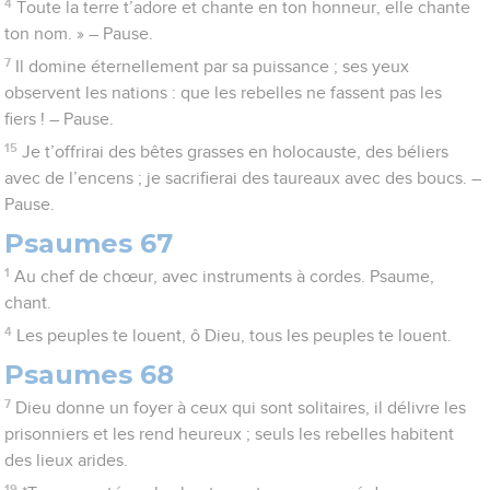
4
Toute la terre t’adore et chante en ton honneur, elle chante
ton nom. » – Pause.
7
Il domine éternellement par sa puissance ; ses yeux
observent les nations : que les rebelles ne fassent pas les
fiers ! – Pause.
15
Je t’offrirai des bêtes grasses en holocauste, des béliers
avec de l’encens ; je sacrifierai des taureaux avec des boucs. –
Pause.
Psaumes 67
1
Au chef de chœur, avec instruments à cordes. Psaume,
chant.
4
Les peuples te louent, ô Dieu, tous les peuples te louent.
Psaumes 68
7
Dieu donne un foyer à ceux qui sont solitaires, il délivre les
prisonniers et les rend heureux ; seuls les rebelles habitent
des lieux arides.
19