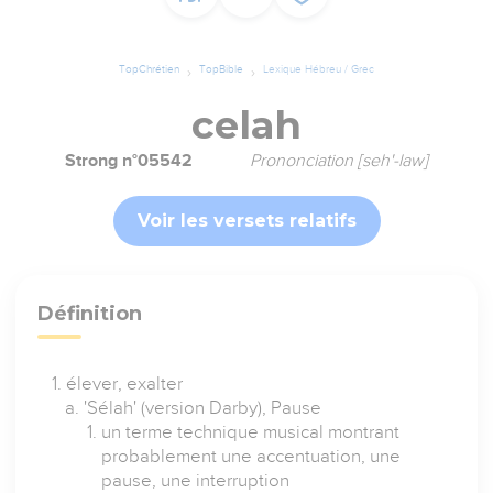
TopChrétien
TopBible
Lexique Hébreu / Grec
celah
Strong n°05542
Prononciation [seh'-law]
Voir les versets relatifs
Définition
élever, exalter
'Sélah' (version Darby), Pause
un terme technique musical montrant
probablement une accentuation, une
pause, une interruption