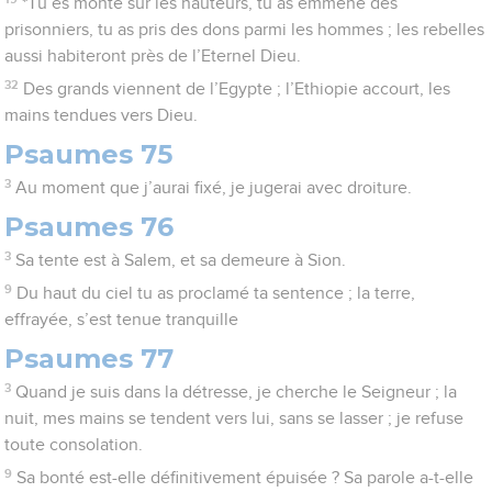
*Tu es monté sur les hauteurs, tu as emmené des
prisonniers, tu as pris des dons parmi les hommes ; les rebelles
aussi habiteront près de l’Eternel Dieu.
32
Des grands viennent de l’Egypte ; l’Ethiopie accourt, les
mains tendues vers Dieu.
Psaumes 75
3
Au moment que j’aurai fixé, je jugerai avec droiture.
Psaumes 76
3
Sa tente est à Salem, et sa demeure à Sion.
9
Du haut du ciel tu as proclamé ta sentence ; la terre,
effrayée, s’est tenue tranquille
Psaumes 77
3
Quand je suis dans la détresse, je cherche le Seigneur ; la
nuit, mes mains se tendent vers lui, sans se lasser ; je refuse
toute consolation.
9
Sa bonté est-elle définitivement épuisée ? Sa parole a-t-elle