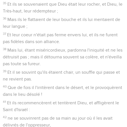
35
Et ils se souvenaient que Dieu était leur rocher, et Dieu, le
Très-haut, leur rédempteur ;
36
Mais ils le flattaient de leur bouche et ils lui mentaient de
leur langue ;
37
Et leur coeur n'était pas ferme envers lui, et ils ne furent
pas fidèles dans son alliance.
38
Mais lui, étant miséricordieux, pardonna l'iniquité et ne les
détruisit pas ; mais il détourna souvent sa colère, et n'éveilla
pas toute sa fureur.
39
Et il se souvint qu'ils étaient chair, un souffle qui passe et
ne revient pas.
40
Que de fois il l'irritèrent dans le désert, et le provoquèrent
dans le lieu désolé !
41
Et ils recommencèrent et tentèrent Dieu, et affligèrent le
Saint d'Israël :
42
ne se souvinrent pas de sa main au jour où il les avait
délivrés de l'oppresseur,