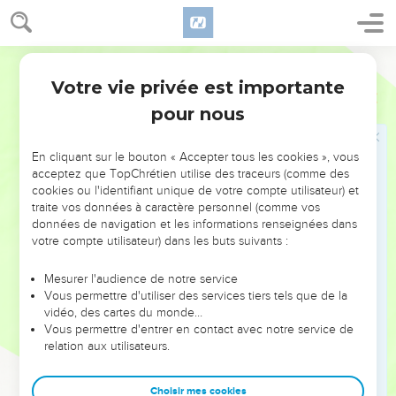
Votre vie privée est importante
Psaumes
76
pour nous
NE MANQUEZ PAS L’ÉVÉNEMENT
En cliquant sur le bouton « Accepter tous les cookies », vous
DE L’ANNÉE !
acceptez que TopChrétien utilise des traceurs (comme des
cookies ou l'identifiant unique de votre compte utilisateur) et
ET SI LEURS ERREURS POUVAIENT VOUS ÉVITER LES
traite vos données à caractère personnel (comme vos
VOTRES ?
données de navigation et les informations renseignées dans
votre compte utilisateur) dans les buts suivants :
On admire souvent les leaders pour leurs réussites, leur impact,
leur foi ou leur vision. Mais on voit moins les doutes, les erreurs
Mesurer l'audience de notre service
Vous permettre d'utiliser des services tiers tels que de la
et les saisons difficiles qu'ils ont traversés, alors même que ce
vidéo, des cartes du monde…
sont elles qui les ont façonnés.
Vous permettre d'entrer en contact avec notre service de
relation aux utilisateurs.
Dans cette conférence, leaders, entrepreneurs, et responsables
reviennent sur les erreurs marquantes de leur parcours et les
clés pour avancer avec plus de sagesse afin que leurs erreurs
Choisir mes cookies