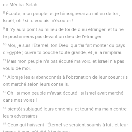
de Mériba. Sélah.
8
Écoute, mon peuple, et je témoignerai au milieu de toi ;
Israël, oh ! si tu voulais m'écouter !
9
Il n'y aura point au milieu de toi de dieu étranger, et tu ne
te prosterneras pas devant un dieu de l'étranger.
10
Moi, je suis l'Éternel, ton Dieu, qui t'ai fait monter du pays
d'Égypte ; ouvre ta bouche toute grande, et je la remplirai.
11
Mais mon peuple n'a pas écouté ma voix, et Israël n'a pas
voulu de moi.
12
Alors je les ai abandonnés à l'obstination de leur coeur : ils
ont marché selon leurs conseils.
13
Oh ! si mon peuple m'avait écouté ! si Israël avait marché
dans mes voies !
14
bientôt subjugué leurs ennemis, et tourné ma main contre
leurs adversaires.
15
Ceux qui haïssent l'Éternel se seraient soumis à lui ; et leur
temps, à eux, eût été à toujours ;