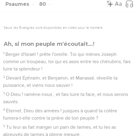
Psaumes
80
Seuls les Évangiles sont disponibles en vidéo pour le moment.
Ah, si mon peuple m'écoutait…!
1
Berger d'Israël ! prête l'oreille. Toi qui mènes Joseph
comme un troupeau, toi qui es assis entre les chérubins, fais
luire ta splendeur !
2
Devant Éphraïm, et Benjamin, et Manassé, réveille ta
puissance, et viens nous sauver !
3
O Dieu ! ramène-nous ; et fais luire ta face, et nous serons
sauvés.
4
Éternel, Dieu des armées ! jusques à quand ta colère
fumera-t-elle contre la prière de ton peuple ?
5
Tu leur as fait manger un pain de larmes, et tu les as
abreuvés de larmes à pleine mesure.