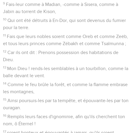
9
Fais-leur comme à Madian, -comme à Sisera, comme à
Jabin au torrent de Kison,
10
Qui ont été détruits à En-Dor, qui sont devenus du fumier
pour la terre.
11
Fais que leurs nobles soient comme Oreb et comme Zeëb,
et tous leurs princes comme Zébakh et comme Tsalmunna ;
12
Car ils ont dit : Prenons possession des habitations de
Dieu.
13
Mon Dieu ! rends-les semblables à un tourbillon, comme la
balle devant le vent.
14
Comme le feu brûle la forêt, et comme la flamme embrase
les montagnes,
15
Ainsi poursuis-les par ta tempête, et épouvante-les par ton
ouragan.
16
Remplis leurs faces d'ignominie, afin qu'ils cherchent ton
nom, ô Éternel !
17
soient honteux et épouvantés à jamais, qu'ils soient