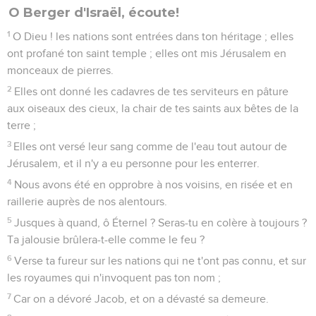
O Berger d'Israël, écoute!
1
O Dieu ! les nations sont entrées dans ton héritage ; elles
ont profané ton saint temple ; elles ont mis Jérusalem en
monceaux de pierres.
2
Elles ont donné les cadavres de tes serviteurs en pâture
aux oiseaux des cieux, la chair de tes saints aux bêtes de la
terre ;
3
Elles ont versé leur sang comme de l'eau tout autour de
Jérusalem, et il n'y a eu personne pour les enterrer.
4
Nous avons été en opprobre à nos voisins, en risée et en
raillerie auprès de nos alentours.
5
Jusques à quand, ô Éternel ? Seras-tu en colère à toujours ?
Ta jalousie brûlera-t-elle comme le feu ?
6
Verse ta fureur sur les nations qui ne t'ont pas connu, et sur
les royaumes qui n'invoquent pas ton nom ;
7
Car on a dévoré Jacob, et on a dévasté sa demeure.