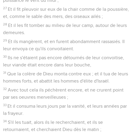
puissance le vent du midi ;
27
Et il fit pleuvoir sur eux de la chair comme de la poussière,
et, comme le sable des mers, des oiseaux ailés ;
28
Et il les fit tomber au milieu de leur camp, autour de leurs
demeures.
29
Et ils mangèrent, et en furent abondamment rassasiés. Il
leur envoya ce qu'ils convoitaient.
30
Ils ne s'étaient pas encore détournés de leur convoitise,
leur viande était encore dans leur bouche,
31
Que la colère de Dieu monta contre eux ; et il tua de leurs
hommes forts, et abattit les hommes d'élite d'Israël.
32
Avec tout cela ils péchèrent encore, et ne crurent point
par ses oeuvres merveilleuses ;
33
Et il consuma leurs jours par la vanité, et leurs années par
la frayeur.
34
S'il les tuait, alors ils le recherchaient, et ils se
retournaient, et cherchaient Dieu dès le matin ;