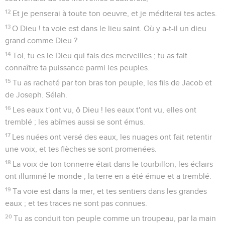
12
Et je penserai à toute ton oeuvre, et je méditerai tes actes.
13
O Dieu ! ta voie est dans le lieu saint. Où y a-t-il un dieu
grand comme Dieu ?
14
Toi, tu es le Dieu qui fais des merveilles ; tu as fait
connaître ta puissance parmi les peuples.
15
Tu as racheté par ton bras ton peuple, les fils de Jacob et
de Joseph. Sélah.
16
Les eaux t'ont vu, ô Dieu ! les eaux t'ont vu, elles ont
tremblé ; les abîmes aussi se sont émus.
17
Les nuées ont versé des eaux, les nuages ont fait retentir
une voix, et tes flèches se sont promenées.
18
La voix de ton tonnerre était dans le tourbillon, les éclairs
ont illuminé le monde ; la terre en a été émue et a tremblé.
19
Ta voie est dans la mer, et tes sentiers dans les grandes
eaux ; et tes traces ne sont pas connues.
20
Tu as conduit ton peuple comme un troupeau, par la main