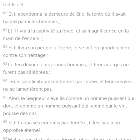
fort Israël.
60
Et il abandonna la demeure de Silo, la tente où il avait
habité parmi les hommes ;
61
Et il livra à la captivité sa force, et sa magnificence en la
main de l'ennemi ;
62
Et il livra son peuple à l'épée, et se mit en grande colère
contre son héritage :
63
Le feu dévora leurs jeunes hommes, et leurs vierges ne
furent pas célébrées ;
64
Leurs sacrificateurs tombèrent par l'épée, et leurs veuves
ne se lamentèrent pas.
65
Alors le Seigneur s'éveilla comme un homme puissant qui
dort, et comme un homme puissant qui, animé par le vin,
pousse des cris.
66
Et il frappa ses ennemis par derrière, il les livra à un
opprobre éternel.
67
Et il méprisa la tente de Joseph, et ne choisit pas la tribu