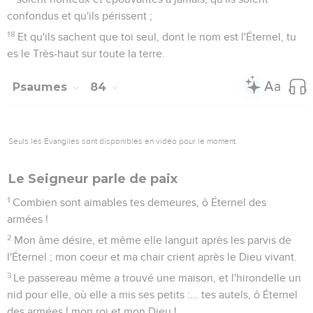
confondus et qu'ils périssent ;
18
Et qu'ils sachent que toi seul, dont le nom est l'Éternel, tu
es le Très-haut sur toute la terre.
Psaumes
84
Seuls les Évangiles sont disponibles en vidéo pour le moment.
Le Seigneur parle de paix
1
Combien sont aimables tes demeures, ô Éternel des
armées !
2
Mon âme désire, et même elle languit après les parvis de
l'Éternel ; mon coeur et ma chair crient après le Dieu vivant.
3
Le passereau même a trouvé une maison, et l'hirondelle un
nid pour elle, où elle a mis ses petits :... tes autels, ô Éternel
des armées ! mon roi et mon Dieu !