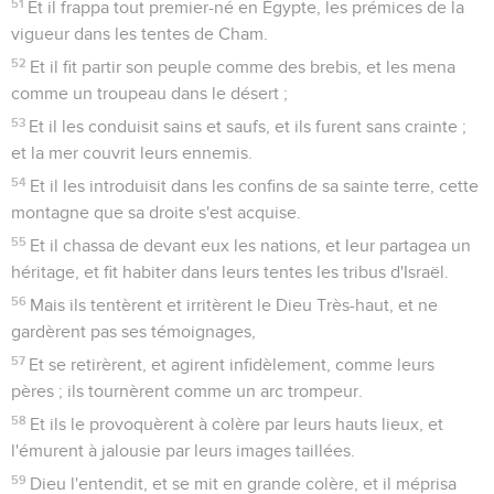
51
Et il frappa tout premier-né en Égypte, les prémices de la
vigueur dans les tentes de Cham.
52
Et il fit partir son peuple comme des brebis, et les mena
comme un troupeau dans le désert ;
53
Et il les conduisit sains et saufs, et ils furent sans crainte ;
et la mer couvrit leurs ennemis.
54
Et il les introduisit dans les confins de sa sainte terre, cette
montagne que sa droite s'est acquise.
55
Et il chassa de devant eux les nations, et leur partagea un
héritage, et fit habiter dans leurs tentes les tribus d'Israël.
56
Mais ils tentèrent et irritèrent le Dieu Très-haut, et ne
gardèrent pas ses témoignages,
57
Et se retirèrent, et agirent infidèlement, comme leurs
pères ; ils tournèrent comme un arc trompeur.
58
Et ils le provoquèrent à colère par leurs hauts lieux, et
l'émurent à jalousie par leurs images taillées.
59
Dieu l'entendit, et se mit en grande colère, et il méprisa