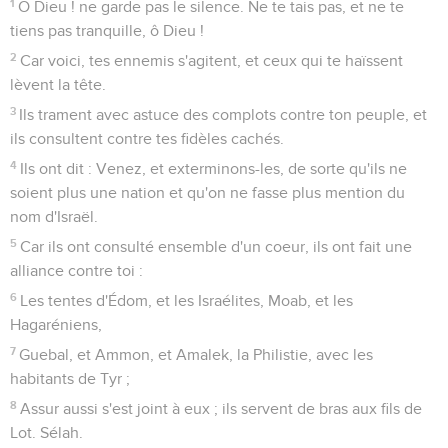
1
O Dieu ! ne garde pas le silence. Ne te tais pas, et ne te
tiens pas tranquille, ô Dieu !
2
Car voici, tes ennemis s'agitent, et ceux qui te haïssent
lèvent la tête.
3
Ils trament avec astuce des complots contre ton peuple, et
ils consultent contre tes fidèles cachés.
4
Ils ont dit : Venez, et exterminons-les, de sorte qu'ils ne
soient plus une nation et qu'on ne fasse plus mention du
nom d'Israël.
5
Car ils ont consulté ensemble d'un coeur, ils ont fait une
alliance contre toi :
6
Les tentes d'Édom, et les Israélites, Moab, et les
Hagaréniens,
7
Guebal, et Ammon, et Amalek, la Philistie, avec les
habitants de Tyr ;
8
Assur aussi s'est joint à eux ; ils servent de bras aux fils de
Lot. Sélah.