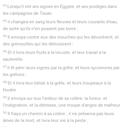
43
Lorsqu'il mit ses signes en Égypte, et ses prodiges dans
les campagnes de Tsoan,
44
il changea en sang leurs fleuves et leurs courants d'eau,
de sorte qu'ils n'en pussent pas boire ;
45
Il envoya contre eux des mouches qui les dévorèrent, et
des grenouilles qui les détruisirent ;
46
Et il livra leurs fruits à la locuste, et leur travail à la
sauterelle.
47
Il fit périr leurs vignes par la grêle, et leurs sycomores par
les grêlons ;
48
Et il livra leur bétail à la grêle, et leurs troupeaux à la
foudre.
49
Il envoya sur eux l'ardeur de sa colère, la fureur, et
l'indignation, et la détresse, une troupe d'anges de malheur.
50
Il fraya un chemin à sa colère ; il ne préserva pas leurs
âmes de la mort, et livra leur vie à la peste ;