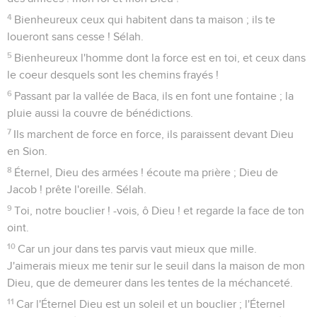
4
Bienheureux ceux qui habitent dans ta maison ; ils te
loueront sans cesse ! Sélah.
5
Bienheureux l'homme dont la force est en toi, et ceux dans
le coeur desquels sont les chemins frayés !
6
Passant par la vallée de Baca, ils en font une fontaine ; la
pluie aussi la couvre de bénédictions.
7
Ils marchent de force en force, ils paraissent devant Dieu
en Sion.
8
Éternel, Dieu des armées ! écoute ma prière ; Dieu de
Jacob ! prête l'oreille. Sélah.
9
Toi, notre bouclier ! -vois, ô Dieu ! et regarde la face de ton
oint.
10
Car un jour dans tes parvis vaut mieux que mille.
J'aimerais mieux me tenir sur le seuil dans la maison de mon
Dieu, que de demeurer dans les tentes de la méchanceté.
11
Car l'Éternel Dieu est un soleil et un bouclier ; l'Éternel