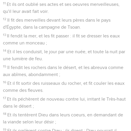
11
Et ils ont oublié ses actes et ses oeuvres merveilleuses,
qu'il leur avait fait voir.
12
Il fit des merveilles devant leurs pères dans le pays
d'Égypte, dans la campagne de Tsoan.
13
Il fendit la mer, et les fit passer : il fit se dresser les eaux
comme un monceau ;
14
Et il les conduisit, le jour par une nuée, et toute la nuit par
une lumière de feu.
15
Il fendit les rochers dans le désert, et les abreuva comme
aux abîmes, abondamment ;
16
Et il fit sortir des ruisseaux du rocher, et fit couler les eaux
comme des fleuves.
17
Et ils péchèrent de nouveau contre lui, irritant le Très-haut
dans le désert ;
18
Et ils tentèrent Dieu dans leurs coeurs, en demandant de
la viande selon leur désir ;
19
Et ils parlèrent contre Dieu ; ils dirent : Dieu pourrait-il