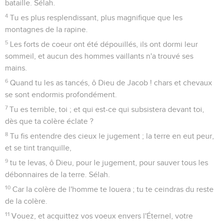
bataille. Sélah.
4
Tu es plus resplendissant, plus magnifique que les
montagnes de la rapine.
5
Les forts de coeur ont été dépouillés, ils ont dormi leur
sommeil, et aucun des hommes vaillants n'a trouvé ses
mains.
6
Quand tu les as tancés, ô Dieu de Jacob ! chars et chevaux
se sont endormis profondément.
7
Tu es terrible, toi ; et qui est-ce qui subsistera devant toi,
dès que ta colère éclate ?
8
Tu fis entendre des cieux le jugement ; la terre en eut peur,
et se tint tranquille,
9
tu te levas, ô Dieu, pour le jugement, pour sauver tous les
débonnaires de la terre. Sélah.
10
Car la colère de l'homme te louera ; tu te ceindras du reste
de la colère.
11
Vouez, et acquittez vos voeux envers l'Éternel, votre