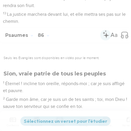
rendra son fruit.
13
La justice marchera devant lui, et elle mettra ses pas sur le
chemin.
Psaumes
86
Seuls les Évangiles sont disponibles en vidéo pour le moment.
Sion, vraie patrie de tous les peuples
1
Éternel ! incline ton oreille, réponds-moi ; car je suis affligé
et pauvre.
2
Garde mon âme, car je suis un de tes saints ; toi, mon Dieu !
sauve ton serviteur qui se confie en toi.
3
Use de grâce envers moi, Seigneur ! car je crie à toi tout le
jour.
Contenus
Versions
Commentaires
Strong
Dictionnaire
4
Réjouis l'âme de ton serviteur ; car à toi, Seigneur, j'élève