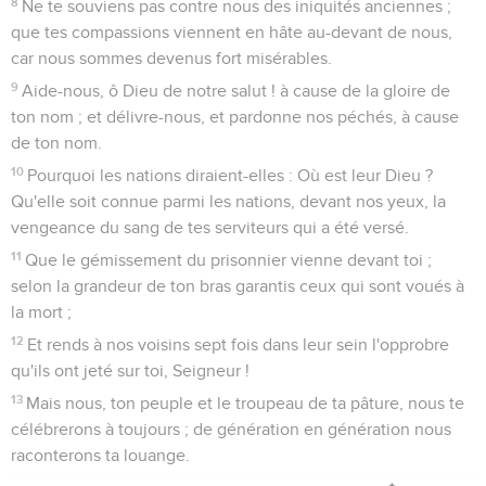
8
Ne te souviens pas contre nous des iniquités anciennes ;
que tes compassions viennent en hâte au-devant de nous,
car nous sommes devenus fort misérables.
9
Aide-nous, ô Dieu de notre salut ! à cause de la gloire de
ton nom ; et délivre-nous, et pardonne nos péchés, à cause
de ton nom.
10
Pourquoi les nations diraient-elles : Où est leur Dieu ?
Qu'elle soit connue parmi les nations, devant nos yeux, la
vengeance du sang de tes serviteurs qui a été versé.
11
Que le gémissement du prisonnier vienne devant toi ;
selon la grandeur de ton bras garantis ceux qui sont voués à
la mort ;
12
Et rends à nos voisins sept fois dans leur sein l'opprobre
qu'ils ont jeté sur toi, Seigneur !
13
Mais nous, ton peuple et le troupeau de ta pâture, nous te
célébrerons à toujours ; de génération en génération nous
raconterons ta louange.