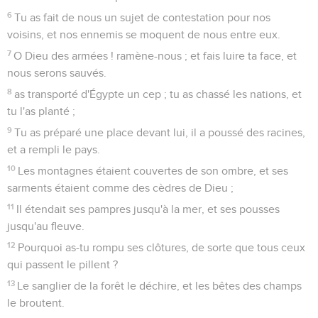
6
Tu as fait de nous un sujet de contestation pour nos
voisins, et nos ennemis se moquent de nous entre eux.
7
O Dieu des armées ! ramène-nous ; et fais luire ta face, et
nous serons sauvés.
8
as transporté d'Égypte un cep ; tu as chassé les nations, et
tu l'as planté ;
9
Tu as préparé une place devant lui, il a poussé des racines,
et a rempli le pays.
10
Les montagnes étaient couvertes de son ombre, et ses
sarments étaient comme des cèdres de Dieu ;
11
Il étendait ses pampres jusqu'à la mer, et ses pousses
jusqu'au fleuve.
12
Pourquoi as-tu rompu ses clôtures, de sorte que tous ceux
qui passent le pillent ?
13
Le sanglier de la forêt le déchire, et les bêtes des champs
le broutent.