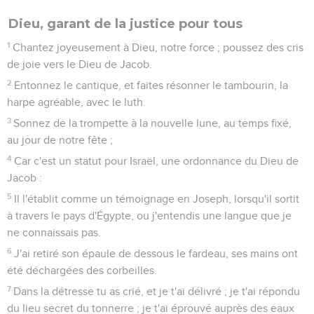
Dieu, garant de la justice pour tous
1
Chantez joyeusement à Dieu, notre force ; poussez des cris
de joie vers le Dieu de Jacob.
2
Entonnez le cantique, et faites résonner le tambourin, la
harpe agréable, avec le luth.
3
Sonnez de la trompette à la nouvelle lune, au temps fixé,
au jour de notre fête ;
4
Car c'est un statut pour Israël, une ordonnance du Dieu de
Jacob :
5
Il l'établit comme un témoignage en Joseph, lorsqu'il sortit
à travers le pays d'Égypte, ou j'entendis une langue que je
ne connaissais pas.
6
J'ai retiré son épaule de dessous le fardeau, ses mains ont
été déchargées des corbeilles.
7
Dans la détresse tu as crié, et je t'ai délivré ; je t'ai répondu
du lieu secret du tonnerre ; je t'ai éprouvé auprès des eaux