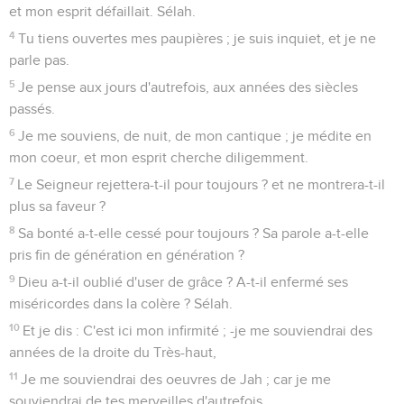
et mon esprit défaillait. Sélah.
4
Tu tiens ouvertes mes paupières ; je suis inquiet, et je ne
parle pas.
5
Je pense aux jours d'autrefois, aux années des siècles
passés.
6
Je me souviens, de nuit, de mon cantique ; je médite en
mon coeur, et mon esprit cherche diligemment.
7
Le Seigneur rejettera-t-il pour toujours ? et ne montrera-t-il
plus sa faveur ?
8
Sa bonté a-t-elle cessé pour toujours ? Sa parole a-t-elle
pris fin de génération en génération ?
9
Dieu a-t-il oublié d'user de grâce ? A-t-il enfermé ses
miséricordes dans la colère ? Sélah.
10
Et je dis : C'est ici mon infirmité ; -je me souviendrai des
années de la droite du Très-haut,
11
Je me souviendrai des oeuvres de Jah ; car je me
souviendrai de tes merveilles d'autrefois,