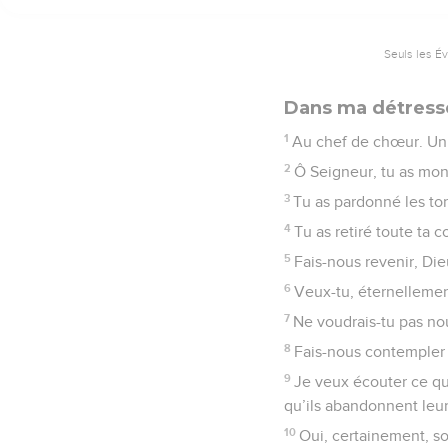
Seuls les É
Dans ma détresse,
1
Au chef de chœur. Un 
2
Ô Seigneur, tu as mon
3
Tu as pardonné les tor
4
Tu as retiré toute ta c
5
Fais-nous revenir, Die
6
Veux-tu, éternellement
7
Ne voudrais-tu pas nou
8
Fais-nous contempler 
9
Je veux écouter ce que
qu’ils abandonnent leu
10
Oui, certainement, so