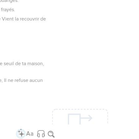
louanges.
frayés.
e Vient la recouvrir de
le seuil de ta maison,
e, Il ne refuse aucun