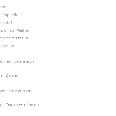
 âme.
 t’appellent.
iants !
es, ô mon Maître.
vres de tes mains.
 ton nom.
é. Communique à mon
saint) nom.
.
ie. Ils ne pensent
re. Oui, tu es riche en