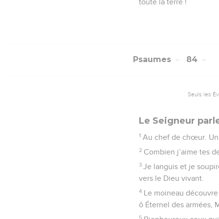
toute la terre !
Psaumes
84
Seuls les É
Le Seigneur parl
1
Au chef de chœur. Un 
2
Combien j’aime tes de
3
Je languis et je soupi
vers le Dieu vivant.
4
Le moineau découvre un
ô Éternel des armées, M
5