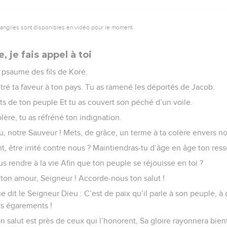
vangiles sont disponibles en vidéo pour le moment.
 je fais appel à toi
psaume des fils de Koré.
tré ta faveur à ton pays. Tu as ramené les déportés de Jacob.
ts de ton peuple Et tu as couvert son péché d’un voile.
olère, tu as réfréné ton indignation.
u, notre Sauveur ! Mets, de grâce, un terme à ta colère envers no
, être irrité contre nous ? Maintiendras-tu d’âge en âge ton res
s rendre à la vie Afin que ton peuple se réjouisse en toi ?
ton amour, Seigneur ! Accorde-nous ton salut !
 dit le Seigneur Dieu : C’est de paix qu’il parle à son peuple, à 
rs égarements !
n salut est près de ceux qui l’honorent, Sa gloire rayonnera bient