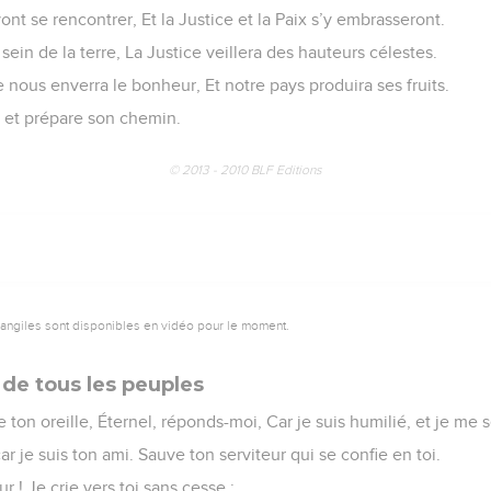
ont se rencontrer, Et la Justice et la Paix s’y embrasseront.
sein de la terre, La Justice veillera des hauteurs célestes.
nous enverra le bonheur, Et notre pays produira ses fruits.
e et prépare son chemin.
© 2013 - 2010 BLF Editions
vangiles sont disponibles en vidéo pour le moment.
e de tous les peuples
e ton oreille, Éternel, réponds-moi, Car je suis humilié, et je me
ar je suis ton ami. Sauve ton serviteur qui se confie en toi.
r ! Je crie vers toi sans cesse :