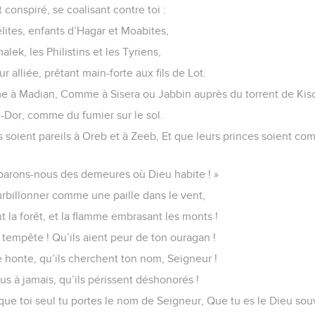
 conspiré, se coalisant contre toi :
lites, enfants d’Hagar et Moabites,
k, les Philistins et les Tyriens,
 alliée, prêtant main-forte aux fils de Lot.
e à Madian, Comme à Sisera ou Jabbin auprès du torrent de Kis
En-Dor, comme du fumier sur le sol.
s soient pareils à Oreb et à Zeeb, Et que leurs princes soient c
 Emparons-nous des demeures où Dieu habite ! »
urbillonner comme une paille dans le vent,
la forêt, et la flamme embrasant les monts !
 tempête ! Qu’ils aient peur de ton ouragan !
 honte, qu’ils cherchent ton nom, Seigneur !
us à jamais, qu’ils périssent déshonorés !
que toi seul tu portes le nom de Seigneur, Que tu es le Dieu souv