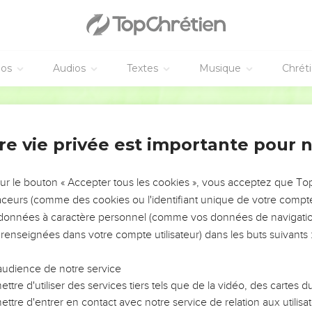
éos
Audios
Textes
Musique
Chrét
vangiles sont disponibles en vidéo pour le moment.
Parole Vivante
 de Dieu menacé par ses voisins
e tient debout dans la Cour divine, la Cour de justice. Entouré
re vie privée est importante pour 
:
ez-vous faussement En favorisant la partie coupable ?
sur le bouton « Accepter tous les cookies », vous acceptez que T
et à l’orphelin, Acquittez le pauvre et le malheureux,
traceurs (comme des cookies ou l'identifiant unique de votre compte 
s données à caractère personnel (comme vos données de navigatio
its, délivrez les opprimés Et, de la main des méchants, venez don
 renseignées dans votre compte utilisateur) dans les buts suivants 
naissance Et ils ne comprennent rien ; ils marchent dans les ténè
t ébranlés.
audience de notre service
tes dieux, Oui, vous tous vous êtes des fils du Très-Haut !”
ttre d'utiliser des services tiers tels que de la vidéo, des cartes
ez comme tous les hommes, Et vous tomberez tous ensemble, ô p
ttre d'entrer en contact avec notre service de relation aux utilisat