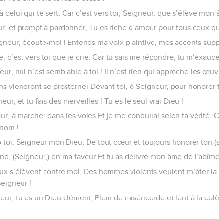
 à celui qui te sert, Car c’est vers toi, Seigneur, que s’élève mon
r, et prompt à pardonner, Tu es riche d’amour pour tous ceux qui
gneur, écoute-moi ! Entends ma voix plaintive, mes accents suppl
, c’est vers toi que je crie, Car tu sais me répondre, tu m’exauc
eur, nul n’est semblable à toi ! Il n’est rien qui approche les œu
ns viendront se prosterner Devant toi, ô Seigneur, pour honorer
eur, et tu fais des merveilles ! Tu es le seul vrai Dieu !
ur, à marcher dans tes voies Et je me conduirai selon ta vérit
 nom !
ô toi, Seigneur mon Dieu, De tout cœur et toujours honorer ton (
nd, (Seigneur,) en ma faveur Et tu as délivré mon âme de l’abîme
ux s’élèvent contre moi, Des hommes violents veulent m’ôter la v
Seigneur !
eur, tu es un Dieu clément, Plein de miséricorde et lent à la colè