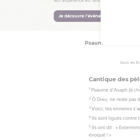
8
Ô Dieu, lève-toi pour j
Psaumes
83
Seuls les É
Cantique des pèl
1
Psaume d’Asaph (à cha
2
Ô Dieu, ne reste pas d
3
Voici, tes ennemis s’ag
4
Ils sont ligués contre 
5
Ils ont dit : « Extermi
évoqué ! »