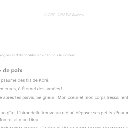
© 2013 - 2010 BLF Editions
vangiles sont disponibles en vidéo pour le moment.
e de paix
psaume des fils de Koré.
meures, ô Éternel des armées !
re après tes parvis, Seigneur ! Mon cœur et mon corps tressaillen
 gîte, L’hirondelle trouve un nid où déposer ses petits. (Pour mo
on roi et mon Dieu !