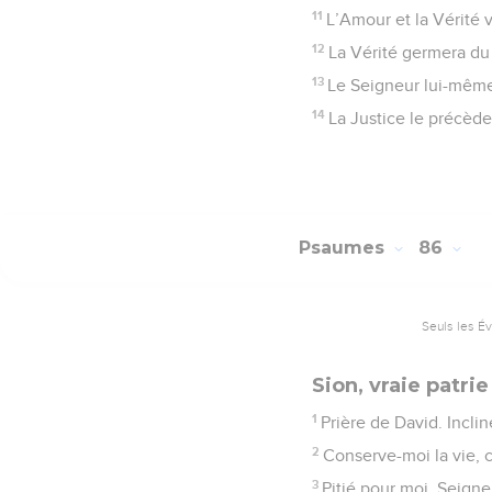
11
L’Amour et la Vérité v
12
La Vérité germera du 
13
Le Seigneur lui-même 
14
La Justice le précèd
Psaumes
86
Seuls les É
Sion, vraie patri
1
Prière de David. Inclin
2
Conserve-moi la vie, c
3
Pitié pour moi, Seigneu