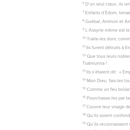
6
D’un seul cœur, ils ont
7
Enfants d’Édom, Ismaé
8
Guébal, Ammon et Amale
9
L’Assyrie même est leur
10
Traite-les donc comm
11
Ils furent détruits à 
12
Que tous leurs noble
Tsalmunna !
13
Ils s’étaient dit : «
14
Mon Dieu, fais-les to
15
Comme un feu brûlant 
16
Pourchasse-les par ta
17
Couvre leur visage de
18
Qu’ils soient confond
19
Qu’ils reconnaissent 