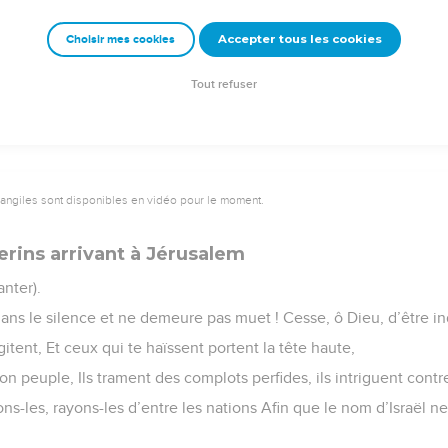
uger la terre, Car tu as pour héritage toutes les nations !
Accepter tous les cookies
Choisir mes cookies
© 2013 - 2010 BLF Editions
Tout refuser
vangiles sont disponibles en vidéo pour le moment.
erins arrivant à Jérusalem
nter).
ans le silence et ne demeure pas muet ! Cesse, ô Dieu, d’être ind
itent, Et ceux qui te haïssent portent la tête haute,
ton peuple, Ils trament des complots perfides, ils intriguent contre
nons-les, rayons-les d’entre les nations Afin que le nom d’Israël ne