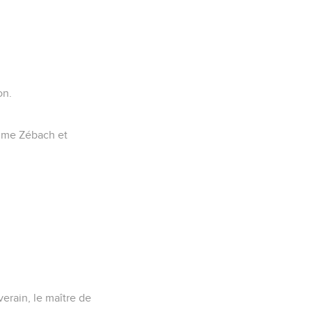
on.
omme Zébach et
erain, le maître de