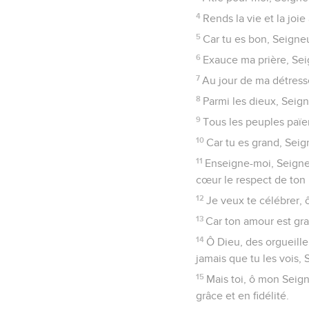
4
Rends la vie et la joie
5
Car tu es bon, Seigneu
6
Exauce ma prière, Sei
7
Au jour de ma détresse
8
Parmi les dieux, Seign
9
Tous les peuples païe
10
Car tu es grand, Seign
11
Enseigne-moi, Seigne
cœur le respect de ton
12
Je veux te célébrer, 
13
Car ton amour est gra
14
Ô Dieu, des orgueille
jamais que tu les vois, 
15
Mais toi, ô mon Seign
grâce et en fidélité.