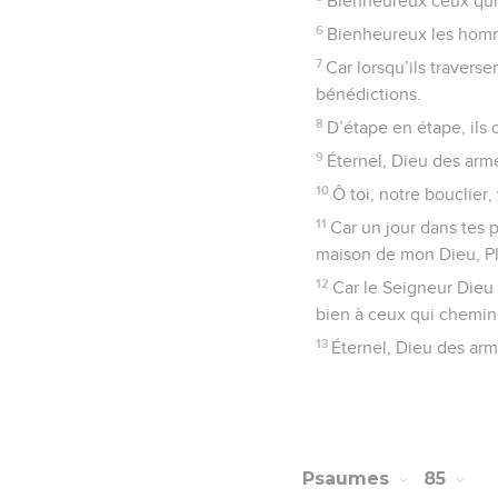
Bienheureux ceux qui 
6
Bienheureux les homme
7
Car lorsqu’ils traverse
bénédictions.
8
D’étape en étape, ils 
9
Éternel, Dieu des armé
10
Ô toi, notre bouclier,
11
Car un jour dans tes p
maison de mon Dieu, Pl
12
Car le Seigneur Dieu e
bien à ceux qui chemine
13
Éternel, Dieu des ar
Psaumes
85