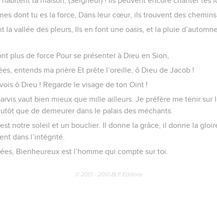
habitent ta maison, (Seigneur) ! Ils peuvent encore chanter tes 
s dont tu es la force, Dans leur cœur, ils trouvent des chemins 
nt la vallée des pleurs, Ils en font une oasis, et la pluie d’automn
ont plus de force Pour se présenter à Dieu en Sion,
es, entends ma prière Et prête l’oreille, ô Dieu de Jacob !
 vois ô Dieu ! Regarde le visage de ton Oint !
arvis vaut bien mieux que mille ailleurs. Je préfère me tenir sur 
utôt que de demeurer dans le palais des méchants.
st notre soleil et un bouclier. Il donne la grâce, il donne la gloir
nt dans l’intégrité.
mées, Bienheureux est l’homme qui compte sur toi.
© 2013 - 2010 BLF Editions