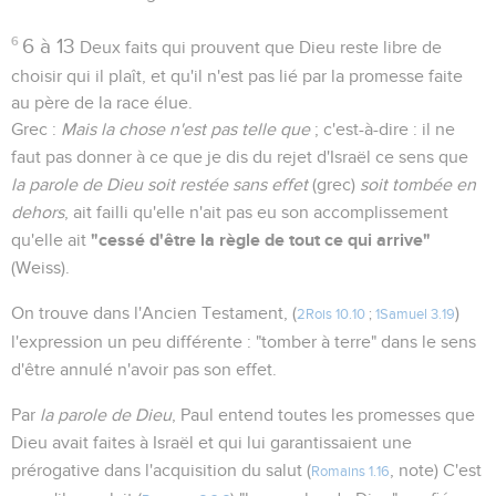
6
6 à 13
Deux faits qui prouvent que Dieu reste libre de
choisir qui il plaît, et qu'il n'est pas lié par la promesse faite
au père de la race élue.
Grec :
Mais la chose n'est pas telle que
; c'est-à-dire : il ne
faut pas donner à ce que je dis du rejet d'Israël ce sens que
la parole de Dieu soit restée sans effet
(grec)
soit tombée en
dehors
, ait failli qu'elle n'ait pas eu son accomplissement
"cessé d'être la règle de tout ce qui arrive"
qu'elle ait
(Weiss).
On trouve dans l'Ancien Testament, (
)
2Rois 10.10
;
1Samuel 3.19
l'expression un peu différente : "tomber à terre" dans le sens
d'être annulé n'avoir pas son effet.
Par
la parole de Dieu
, Paul entend toutes les promesses que
Dieu avait faites à Israël et qui lui garantissaient une
prérogative dans l'acquisition du salut (
, note) C'est
Romains 1.16