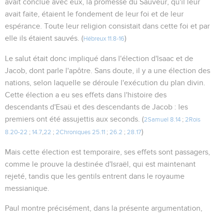
avait conclue avec eux, la promesse du Sauveur, qu'il leur
avait faite, étaient le fondement de leur foi et de leur
espérance. Toute leur religion consistait dans cette foi et par
elle ils étaient sauvés. (
)
Hébreux 11.8-16
Le salut était donc impliqué dans l'élection d'lsaac et de
Jacob, dont parle l'apôtre. Sans doute, il y a une élection des
nations, selon laquelle se déroule l'exécution du plan divin.
Cette élection a eu ses effets dans l'histoire des
descendants d'Esaü et des descendants de Jacob : les
premiers ont été assujettis aux seconds. (
2Samuel 8.14
;
2Rois
)
8.20-22
;
14.7
,
22
;
2Chroniques 25.11
;
26.2
;
28.17
Mais cette élection est temporaire, ses effets sont passagers,
comme le prouve la destinée d'Israël, qui est maintenant
rejeté, tandis que les gentils entrent dans le royaume
messianique.
Paul montre précisément, dans la présente argumentation,