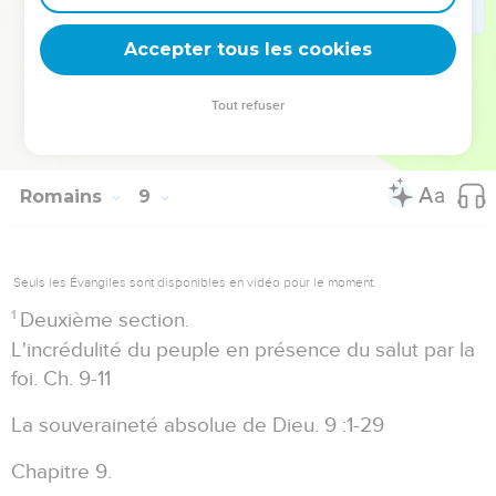
Paul termine ici l'exposé, commencé à
, de la
Romains 1.16
Accepter tous les cookies
doctrine du salut gratuit offert à tout croyant.
Tout refuser
Autres ressources sur theotex.org, contact theotex@gmail.com
Romains
9
Seuls les Évangiles sont disponibles en vidéo pour le moment.
1
Deuxième section.
L'incrédulité du peuple en présence du salut par la
foi. Ch. 9-11
La souveraineté absolue de Dieu. 9 :1-29
Chapitre 9.