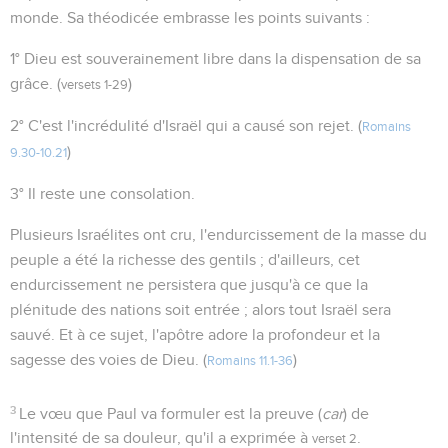
monde. Sa théodicée embrasse les points suivants :
1° Dieu est souverainement libre dans la dispensation de sa
grâce. (
)
versets 1-29
2° C'est l'incrédulité d'Israël qui a causé son rejet. (
Romains
)
9.30-10.21
3° Il reste une consolation.
Plusieurs Israélites ont cru, l'endurcissement de la masse du
peuple a été la richesse des gentils ; d'ailleurs, cet
endurcissement ne persistera que jusqu'à ce que la
plénitude des nations soit entrée ; alors tout Israël sera
sauvé. Et à ce sujet, l'apôtre adore la profondeur et la
sagesse des voies de Dieu. (
)
Romains 11.1-36
3
Le vœu que Paul va formuler est la preuve (
car
) de
l'intensité de sa douleur, qu'il a exprimée à
.
verset 2