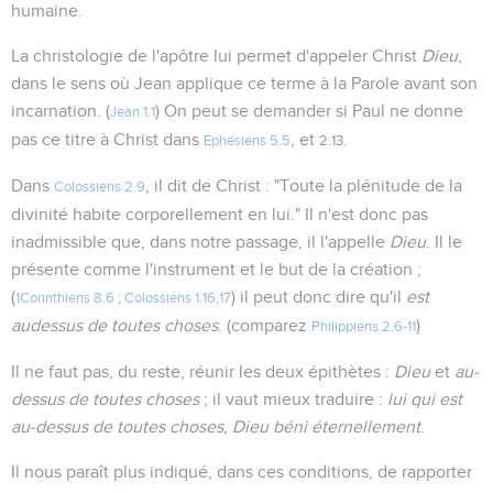
humaine.
La christologie de l'apôtre lui permet d'appeler Christ
Dieu
,
dans le sens où Jean applique ce terme à la Parole avant son
incarnation. (
) On peut se demander si Paul ne donne
Jean 1.1
pas ce titre à Christ dans
, et
.
Ephésiens 5.5
2.13
Dans
, il dit de Christ : "Toute la plénitude de la
Colossiens 2.9
divinité habite corporellement en lui." Il n'est donc pas
inadmissible que, dans notre passage, il l'appelle
Dieu
. Il le
présente comme l'instrument et le but de la création ;
(
) il peut donc dire qu'il
est
1Corinthiens 8.6
;
Colossiens 1.16,17
audessus de toutes choses
. (comparez
)
Philippiens 2.6-11
Il ne faut pas, du reste, réunir les deux épithètes :
Dieu
et
au-
dessus de toutes choses
; il vaut mieux traduire :
lui qui est
au-dessus de toutes choses, Dieu béni éternellement
.
Il nous paraît plus indiqué, dans ces conditions, de rapporter