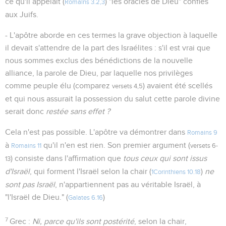
ce qu'il appelait (
) "les oracles de Dieu" confiés
Romains 3.2,3
aux Juifs.
- L'apôtre aborde en ces termes la grave objection à laquelle
il devait s'attendre de la part des Israélites : s'il est vrai que
nous sommes exclus des bénédictions de la nouvelle
alliance, la parole de Dieu, par laquelle nos privilèges
comme peuple élu (comparez
) avaient été scellés
versets 4,5
et qui nous assurait la possession du salut cette parole divine
serait donc
restée sans effet ?
Cela n'est pas possible. L'apôtre va démontrer dans
Romains 9
à
qu'il n'en est rien. Son premier argument (
Romains 11
versets 6-
) consiste dans l'affirmation que
tous ceux qui sont issus
13
d'Israël
, qui forment l'Israël selon la chair (
)
ne
1Corinthiens 10.18
sont pas Israël
, n'appartiennent pas au véritable Israël, à
"l'Israël de Dieu." (
)
Galates 6.16
7
Grec :
Ni, parce qu'ils sont postérité
, selon la chair,