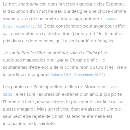
Le mot
anathème
est, dans la version grecque des Septante,
la traduction d'un mot hébreu qui désigne une chose comme
vouée à Dieu et soustraite à tout usage profane. (
Lévitique
) Cette consécration peut avoir pour effet
27.28
;
Josué 6.17
;
7.12
sa conservation ou sa destruction "par interdit." Ici le mot est
pris dans ce dernier sens, qu'il a seul gardé en français.
Je souhaiterais d'être anathème, loin du Christ
(D et
quelques majuscules ont :
par le Christ
) signifie : je
souhaiterais d'être exclu de la communion du Christ et livré à
la perdition. (comparez
)
Galates 1.8,9
;
1Corinthiens 16.22
Les paroles de Paul rappellent celles de Moïse dans
Exode
; elles sont l'expression extrême d'un amour qui porte
32.32
l'homme à faire
pour ses frères
le plus grand sacrifice qui se
puisse imaginer. Mais un tel vœu était irréalisable ! L'impie
seul peut être rejeté de Christ ; la félicité éternelle est
inséparable de la sainteté.