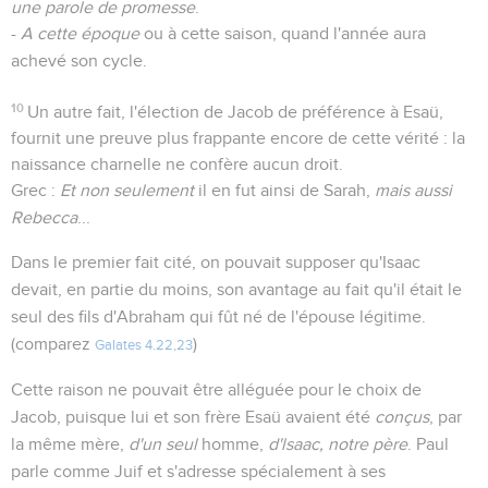
une parole de promesse
.
-
A cette époque
ou à cette saison, quand l'année aura
achevé son cycle.
10
Un autre fait, l'élection de Jacob de préférence à Esaü,
fournit une preuve plus frappante encore de cette vérité : la
naissance charnelle ne confère aucun droit.
Grec :
Et non seulement
il en fut ainsi de Sarah,
mais aussi
Rebecca
...
Dans le premier fait cité, on pouvait supposer qu'Isaac
devait, en partie du moins, son avantage au fait qu'il était le
seul des fils d'Abraham qui fût né de l'épouse légitime.
(comparez
)
Galates 4.22,23
Cette raison ne pouvait être alléguée pour le choix de
Jacob, puisque lui et son frère Esaü avaient été
conçus
, par
la même mère,
d'un seul
homme,
d'lsaac, notre père
. Paul
parle comme Juif et s'adresse spécialement à ses