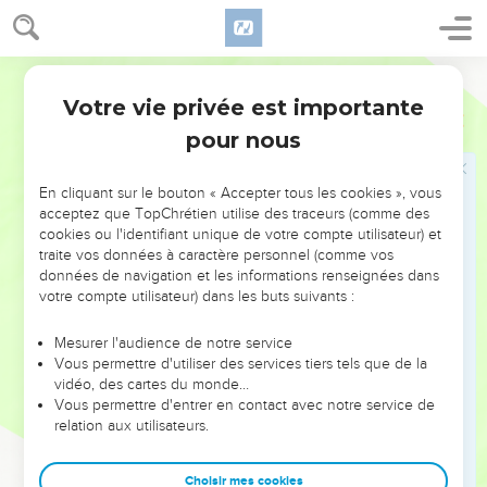
isolé :
ni aucune autre créature
, est destiné à mentionner
n'importe quel être créé qui aurait été omis dans la
Bible annotée
nomenclature précédente.
Votre vie privée est importante
Romains
8
On a proposé aussi de traduire : "quelque autre
création
."
pour nous
L'apôtre émettrait la supposition d'une nouvelle création qui
se serait substituée à la création actuelle, et il se
En cliquant sur le bouton « Accepter tous les cookies », vous
demanderait si, dans ce monde nouveau, nous pourrions
acceptez que TopChrétien utilise des traceurs (comme des
oublier l'amour de Dieu en Jésus-Christ à cette question il
cookies ou l'identifiant unique de votre compte utilisateur) et
traite vos données à caractère personnel (comme vos
répondrait hardiment que rien ne pourra jamais ni nulle part
données de navigation et les informations renseignées dans
en effacer le souvenir.
votre compte utilisateur) dans les buts suivants :
-
Rien ne pourra nous séparer de l'amour de Dieu qui est en
Mesurer l'audience de notre service
Jésus-Christ, notre Seigneur
. Christ nous en est le garant ;
Vous permettre d'utiliser des services tiers tels que de la
vidéo, des cartes du monde…
c'est en lui que nous le possédons. Dieu ne peut pas plus
Vous permettre d'entrer en contact avec notre service de
cesser de nous aimer que cesser d'aimer son Fils unique.
relation aux utilisateurs.
Gloire et louange à Dieu de ce qu'un pauvre pécheur peut
célébrer en un tel langage l'assurance de son salut !
Choisir mes cookies