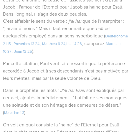
Jacob : l'amour de l'Eternel pour Jacob sa haine pour Esaü.
Dans l'original, il s'agit des deux peuples.
C'est affaiblir le sens du verbe :
j'ai haï
que de l'interpréter :
"j'ai aimé moins." Mais il faut reconnaître que
haïr
est
quelquefois employé dans an sens hyperbolique (
Deutéronome
, comparez
21.15
;
Proverbes 13.24
;
Matthieu 6.24
,
Luc 14.26
Matthieu
).
10.37
;
Jean 12.25
Par cette citation, Paul veut faire ressortir que la préférence
accordée à Jacob et à ses descendants n'est pas motivée par
leurs mérites, mais par la seule volonté de Dieu.
Dans le prophète les mots :
J'ai haï Esaü
sont expliqués par
ceux-ci, ajoutés immédiatement : "J ai fait de ses montagnes
une solitude et de son héritage des demeures de désert."
(
)
Malachie 1.3
On voit en quoi consiste la "haine" de l'Eternel pour Esaü :