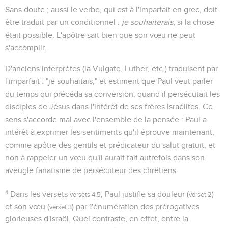
Sans doute ; aussi le verbe, qui est à l'imparfait en grec, doit
être traduit par un conditionnel :
je souhaiterais
, si la chose
était possible. L'apôtre sait bien que son vœu ne peut
s'accomplir.
D'anciens interprètes (la Vulgate, Luther, etc.) traduisent par
l'imparfait : "je souhaitais," et estiment que Paul veut parler
du temps qui précéda sa conversion, quand il persécutait les
disciples de Jésus dans l'intérêt de ses frères Israélites. Ce
sens s'accorde mal avec l'ensemble de la pensée : Paul a
intérêt à exprimer les sentiments qu'il éprouve maintenant,
comme apôtre des gentils et prédicateur du salut gratuit, et
non à rappeler un vœu qu'il aurait fait autrefois dans son
aveugle fanatisme de persécuteur des chrétiens.
4
Dans les versets
, Paul justifie sa douleur (
)
versets 4,5
verset 2
et son vœu (
) par 1'énumération des prérogatives
verset 3
glorieuses d'Israël. Quel contraste, en effet, entre la