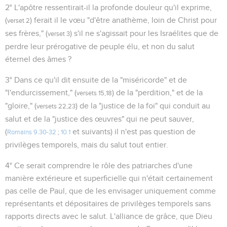
2° L'apôtre ressentirait-il la profonde douleur qu'il exprime,
(
) ferait il le vœu "d'être anathème, loin de Christ pour
verset 2
ses frères," (
) s'il ne s'agissait pour les Israélites que de
verset 3
perdre leur prérogative de peuple élu, et non du salut
éternel des âmes ?
3° Dans ce qu'il dit ensuite de la "miséricorde" et de
"l'endurcissement," (
) de la "perdition," et de la
versets 15,18
"gloire," (
) de la "justice de la foi" qui conduit au
versets 22,23
salut et de la "justice des œuvres" qui ne peut sauver,
(
et suivants) il n'est pas question de
Romains 9.30-32
;
10.1
privilèges temporels, mais du salut tout entier.
4° Ce serait comprendre le rôle des patriarches d'une
manière extérieure et superficielle qui n'était certainement
pas celle de Paul, que de les envisager uniquement comme
représentants et dépositaires de privilèges temporels sans
rapports directs avec le salut. L'alliance de grâce, que Dieu