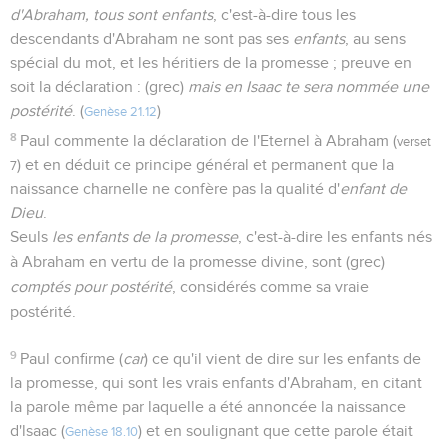
d'Abraham
, tous sont enfants
, c'est-à-dire tous les
descendants d'Abraham ne sont pas ses
enfants
, au sens
spécial du mot, et les héritiers de la promesse ; preuve en
soit la déclaration : (grec)
mais en Isaac te sera nommée une
postérité
. (
)
Genèse 21.12
8
Paul commente la déclaration de l'Eternel à Abraham (
verset
) et en déduit ce principe général et permanent que la
7
naissance charnelle ne confère pas la qualité d'
enfant de
Dieu
.
Seuls
les enfants de la promesse
, c'est-à-dire les enfants nés
à Abraham en vertu de la promesse divine, sont (grec)
comptés pour postérité
, considérés comme sa vraie
postérité.
9
Paul confirme (
car
) ce qu'il vient de dire sur les enfants de
la promesse, qui sont les vrais enfants d'Abraham, en citant
la parole même par laquelle a été annoncée la naissance
d'lsaac (
) et en soulignant que cette parole était
Genèse 18.10