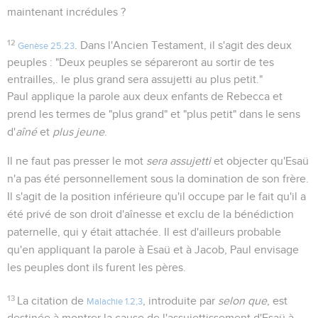
maintenant incrédules ?
12
. Dans l'Ancien Testament, il s'agit des deux
Genèse 25.23
peuples : "Deux peuples se sépareront au sortir de tes
entrailles,. le plus grand sera assujetti au plus petit."
Paul applique la parole aux deux enfants de Rebecca et
prend les termes de "plus grand" et "plus petit" dans le sens
d'
aîné
et
plus jeune
.
Il ne faut pas presser le mot
sera assujetti
et objecter qu'Esaü
n'a pas été personnellement sous la domination de son frère.
Il s'agit de la position inférieure qu'il occupe par le fait qu'il a
été privé de son droit d'aînesse et exclu de la bénédiction
paternelle, qui y était attachée. Il est d'ailleurs probable
qu'en appliquant la parole à Esaü et à Jacob, Paul envisage
les peuples dont ils furent les pères.
13
La citation de
, introduite par
selon que
, est
Malachie 1.2,3
destinée à montrer la cause de l'assujettissement d'Esaü à