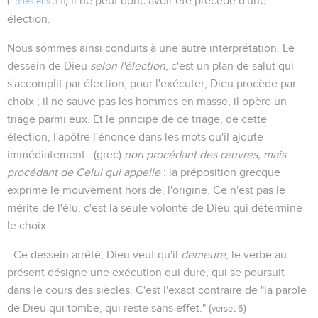
(
) il ne peut donc avoir été précédé d'une
Ephésiens 3.11
élection.
Nous sommes ainsi conduits à une autre interprétation. Le
dessein de Dieu
selon l'élection
, c'est un plan de salut qui
s'accomplit par élection, pour l'exécuter, Dieu procède par
choix ; il ne sauve pas les hommes en masse, il opère un
triage parmi eux. Et le principe de ce triage, de cette
élection, l'apôtre l'énonce dans les mots qu'il ajoute
immédiatement : (grec)
non procédant des œuvres, mais
procédant de Celui qui appelle
; la préposition grecque
exprime le mouvement hors de, l'origine. Ce n'est pas le
mérite de l'élu, c'est la seule volonté de Dieu qui détermine
le choix.
- Ce dessein arrêté, Dieu veut qu'il
demeure
, le verbe au
présent désigne une exécution qui dure, qui se poursuit
dans le cours des siècles. C'est l'exact contraire de "la parole
de Dieu qui tombe, qui reste sans effet." (
)
verset 6