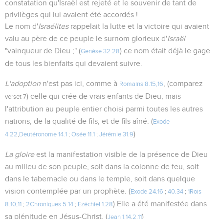
constatation qu'Israël est rejeté et le souvenir de tant de
privilèges qui lui avaient été accordés !
Le nom d'
Israélites
rappelait la lutte et la victoire qui avaient
valu au père de ce peuple le surnom glorieux d'
Israël
"vainqueur de Dieu ;" (
) ce nom était déjà le gage
Genèse 32.28
de tous les bienfaits qui devaient suivre.
L'adoption
n'est pas ici, comme à
, (comparez
Romains 8.15,16
) celle qui crée de vrais enfants de Dieu, mais
verset 7
l'attribution au peuple entier choisi parmi toutes les autres
nations, de la qualité de fils, et de fils aîné. (
Exode
)
4.22
,
Deutéronome 14.1
;
Osée 11.1
;
Jérémie 31.9
La gloire
est la manifestation visible de la présence de Dieu
au milieu de son peuple, soit dans la colonne de feu, soit
dans le tabernacle ou dans le temple, soit dans quelque
vision contemplée par un prophète. (
Exode 24.16
;
40.34
;
1Rois
) Elle a été manifestée dans
8.10,11
;
2Chroniques 5.14
;
Ezéchiel 1.28
sa plénitude en Jésus-Christ. (
)
Jean 1.14
,
2.11