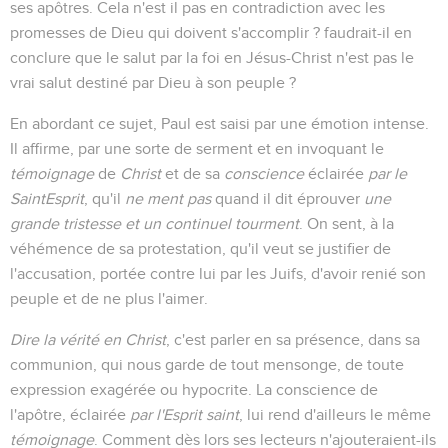
ses apôtres. Cela n'est il pas en contradiction avec les
promesses de Dieu qui doivent s'accomplir ? faudrait-il en
conclure que le salut par la foi en Jésus-Christ n'est pas le
vrai salut destiné par Dieu à son peuple ?
En abordant ce sujet, Paul est saisi par une émotion intense.
Il affirme, par une sorte de serment et en invoquant le
témoignage
de
Christ
et de sa
conscience
éclairée
par le
SaintEsprit
, qu'il
ne ment pas
quand il dit éprouver
une
grande tristesse et un continuel tourment
. On sent, à la
véhémence de sa protestation, qu'il veut se justifier de
l'accusation, portée contre lui par les Juifs, d'avoir renié son
peuple et de ne plus l'aimer.
Dire la vérité en Christ
, c'est parler en sa présence, dans sa
communion, qui nous garde de tout mensonge, de toute
expression exagérée ou hypocrite. La conscience de
l'apôtre, éclairée
par l'Esprit saint
, lui rend d'ailleurs le même
témoignage
. Comment dès lors ses lecteurs n'ajouteraient-ils