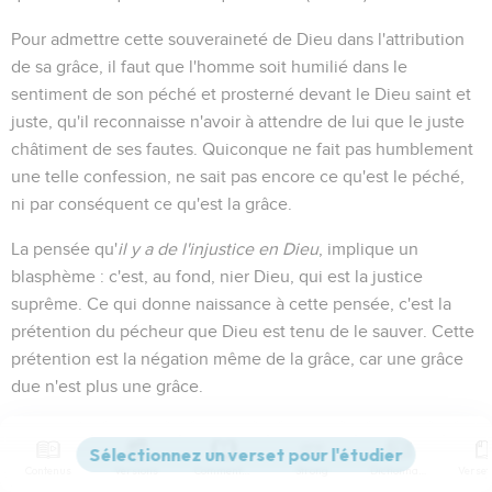
Pour admettre cette souveraineté de Dieu dans l'attribution
de sa grâce, il faut que l'homme soit humilié dans le
sentiment de son péché et prosterné devant le Dieu saint et
juste, qu'il reconnaisse n'avoir à attendre de lui que le juste
châtiment de ses fautes. Quiconque ne fait pas humblement
une telle confession, ne sait pas encore ce qu'est le péché,
ni par conséquent ce qu'est la grâce.
La pensée qu'
il y a de l'injustice en Dieu
, implique un
blasphème : c'est, au fond, nier Dieu, qui est la justice
suprême. Ce qui donne naissance à cette pensée, c'est la
prétention du pécheur que Dieu est tenu de le sauver. Cette
prétention est la négation même de la grâce, car une grâce
due n'est plus une grâce.
Paul ne prend pas la peine de rebuter une telle opinion. Pour
prouver que l'homme n'a aucun droit au salut, il se contente
Contenus
Versions
Commentaires
Strong
Dictionnaire
de citer une parole de l'Eternel à Moïse, (
) qui lui
Exode 33.19