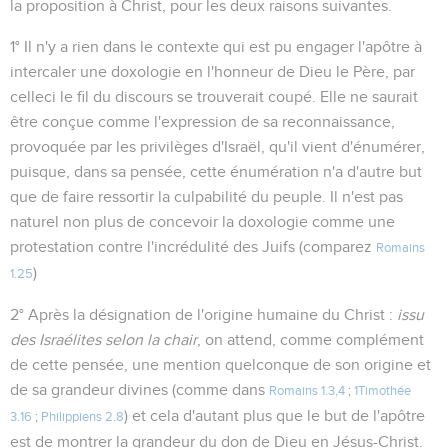
la proposition à Christ, pour les deux raisons suivantes.
1° Il n'y a rien dans le contexte qui est pu engager l'apôtre à
intercaler une doxologie en l'honneur de Dieu le Père, par
celleci le fil du discours se trouverait coupé. Elle ne saurait
être conçue comme l'expression de sa reconnaissance,
provoquée par les privilèges d'Israël, qu'il vient d'énumérer,
puisque, dans sa pensée, cette énumération n'a d'autre but
que de faire ressortir la culpabilité du peuple. Il n'est pas
naturel non plus de concevoir la doxologie comme une
protestation contre l'incrédulité des Juifs (comparez
Romains
)
1.25
2° Après la désignation de l'origine humaine du Christ :
issu
des Israélites selon la chair
, on attend, comme complément
de cette pensée, une mention quelconque de son origine et
de sa grandeur divines (comme dans
Romains 1.3,4
;
1Timothée
) et cela d'autant plus que le but de l'apôtre
3.16
;
Philippiens 2.8
est de montrer la grandeur du don de Dieu en Jésus-Christ.