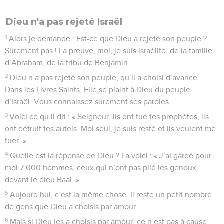
Dieu n'a pas rejeté Israël
1
Alors je demande : Est-ce que Dieu a rejeté son peuple ?
Sûrement pas ! La preuve, moi, je suis israélite, de la famille
d’Abraham, de la tribu de Benjamin.
2
Dieu n’a pas rejeté son peuple, qu’il a choisi d’avance.
Dans les Livres Saints, Élie se plaint à Dieu du peuple
d’Israël. Vous connaissez sûrement ses paroles.
3
Voici ce qu’il dit : « Seigneur, ils ont tué tes prophètes, ils
ont détruit tes autels. Moi seul, je suis resté et ils veulent me
tuer. »
4
Quelle est la réponse de Dieu ? La voici : « J’ai gardé pour
moi 7 000 hommes, ceux qui n’ont pas plié les genoux
devant le dieu Baal. »
5
Aujourd’hui, c’est la même chose. Il reste un petit nombre
de gens que Dieu a choisis par amour.
6
Mais si Dieu les a choisis par amour, ce n’est pas à cause