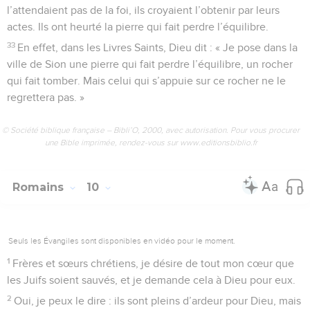
l’attendaient pas de la foi, ils croyaient l’obtenir par leurs
actes. Ils ont heurté la pierre qui fait perdre l’équilibre.
33
En effet, dans les Livres Saints, Dieu dit : « Je pose dans la
ville de Sion une pierre qui fait perdre l’équilibre, un rocher
qui fait tomber. Mais celui qui s’appuie sur ce rocher ne le
regrettera pas. »
© Société biblique française – Bibli’O, 2000, avec autorisation. Pour vous procurer
une Bible imprimée, rendez-vous sur www.editionsbiblio.fr
Romains
10
Seuls les Évangiles sont disponibles en vidéo pour le moment.
1
Frères et sœurs chrétiens, je désire de tout mon cœur que
les Juifs soient sauvés, et je demande cela à Dieu pour eux.
2
Oui, je peux le dire : ils sont pleins d’ardeur pour Dieu, mais