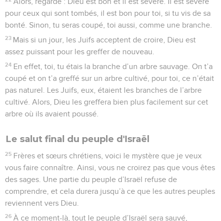
Alors, regarde : Dieu est bon et il est sévère. Il est sévère
pour ceux qui sont tombés, il est bon pour toi, si tu vis de sa
bonté. Sinon, tu seras coupé, toi aussi, comme une branche.
23
Mais si un jour, les Juifs acceptent de croire, Dieu est
assez puissant pour les greffer de nouveau.
24
En effet, toi, tu étais la branche d’un arbre sauvage. On t’a
coupé et on t’a greffé sur un arbre cultivé, pour toi, ce n’était
pas naturel. Les Juifs, eux, étaient les branches de l’arbre
cultivé. Alors, Dieu les greffera bien plus facilement sur cet
arbre où ils avaient poussé.
Le salut final du peuple d'Israël
25
Frères et sœurs chrétiens, voici le mystère que je veux
vous faire connaître. Ainsi, vous ne croirez pas que vous êtes
des sages. Une partie du peuple d’Israël refuse de
comprendre, et cela durera jusqu’à ce que les autres peuples
reviennent vers Dieu.
26
À ce moment-là, tout le peuple d’Israël sera sauvé,