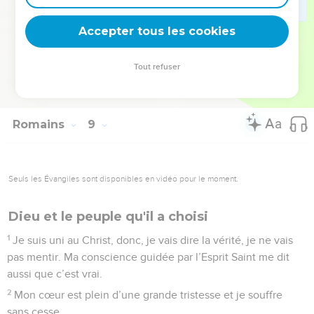
forces d’en haut, ni les forces d’en bas, ni toutes les choses
créées, rien ne pourra nous séparer de l’amour de Dieu !
Accepter tous les cookies
© Société biblique française – Bibli’O, 2000, avec autorisation. Pour vous procurer
Tout refuser
une Bible imprimée, rendez-vous sur www.editionsbiblio.fr
Romains
9
Seuls les Évangiles sont disponibles en vidéo pour le moment.
Dieu et le peuple qu'il a choisi
1
Je suis uni au Christ, donc, je vais dire la vérité, je ne vais
pas mentir. Ma conscience guidée par l’Esprit Saint me dit
aussi que c’est vrai.
2
Mon cœur est plein d’une grande tristesse et je souffre
sans cesse.