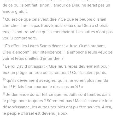
de ce qu’ils ont fait, sinon, l’amour de Dieu ne serait pas un
amour gratuit.
7
Qu’est-ce que cela veut dire ? Ce que le peuple d’Israël
cherche, il ne l’a pas trouvé, mais ceux que Dieu a choisis,
eux, ils ont trouvé ce qu’ils cherchaient. Les autres n’ont pas
voulu comprendre.
8
En effet, les Livres Saints disent : « Jusqu’à maintenant,
Dieu a endormi leur intelligence, il a empêché leurs yeux de
voir et leurs oreilles d’entendre. »
9
Le roi David dit aussi : « Que leurs repas deviennent pour
eux un piège, un trou où ils tombent ! Qu’ils soient punis,
10
qu’ils deviennent aveugles, qu’ils ne voient plus rien du
tout ! Et fais-leur courber le dos sans arrêt ! »
11
Je demande donc : Est-ce que les Juifs sont tombés dans
le piège pour toujours ? Sûrement pas ! Mais à cause de leur
désobéissance, les autres peuples ont pu être sauvés. Ainsi,
le peuple d’Israël est devenu jaloux.