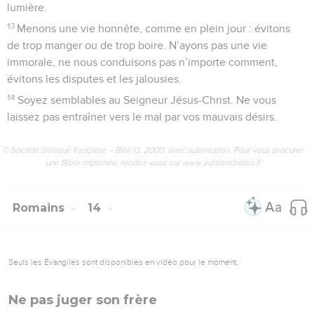
lumière.
13
Menons une vie honnête, comme en plein jour : évitons
de trop manger ou de trop boire. N’ayons pas une vie
immorale, ne nous conduisons pas n’importe comment,
évitons les disputes et les jalousies.
14
Soyez semblables au Seigneur Jésus-Christ. Ne vous
laissez pas entraîner vers le mal par vos mauvais désirs.
© Société biblique française – Bibli’O, 2000, avec autorisation. Pour vous procurer
une Bible imprimée, rendez-vous sur www.editionsbiblio.fr
Romains
14
Seuls les Évangiles sont disponibles en vidéo pour le moment.
Ne pas juger son frère