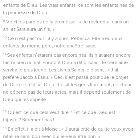
enfants de Dieu. Les vrais enfants, ce sont les enfants nés de
la promesse de Dieu.
9
Voici les paroles de la promesse : « Je reviendrai dans un
an, et Sara aura un fils. »
10
Ce n’est pas tout : il y a aussi Rébecca. Elle a eu deux
enfants du même père, notre ancêtre Isaac.
11
Ses enfants n’étaient pas encore nés, ils n’avaient encore
fait ni bien ni mal. Pourtant Dieu a dit à Isaac : le frère aîné
servira le plus jeune. Les Livres Saints le disent : « J’ai
préféré Jacob à Ésaü. » Ceci s’est passé pour que le projet
de Dieu se réalise. Dieu choisit les gens librement, ce choix
ne dépend pas de leurs actes, mais il dépend seulement de
Dieu qui les appelle.
14
Qu’est-ce que cela veut dire ? Est-ce que Dieu est
injuste ? Sûrement pas !
15
En effet, il a dit à Moïse : « J’aurai pitié de qui je veux avoir
pitié, je serai bon avec qui je veux être bon. »