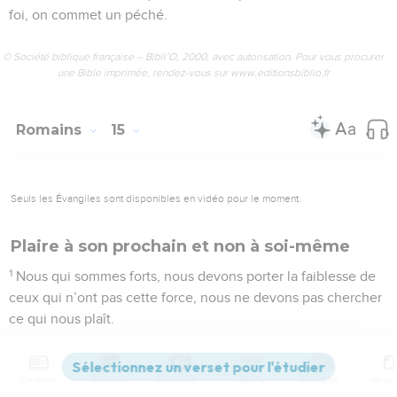
foi, on commet un péché.
© Société biblique française – Bibli’O, 2000, avec autorisation. Pour vous procurer
une Bible imprimée, rendez-vous sur www.editionsbiblio.fr
Romains
15
Seuls les Évangiles sont disponibles en vidéo pour le moment.
Plaire à son prochain et non à soi-même
1
Nous qui sommes forts, nous devons porter la faiblesse de
ceux qui n’ont pas cette force, nous ne devons pas chercher
ce qui nous plaît.
2
Chacun de nous doit chercher à plaire aux autres pour le
bien, pour construire la communauté.
Contenus
Versions
Commentaires
Strong
Dictionnaire
3
Le Christ, lui, n’a pas cherché ce qui lui plaisait. Au