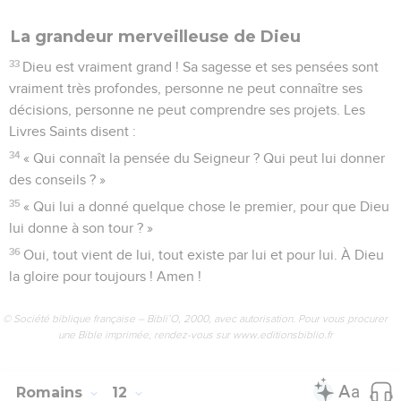
La grandeur merveilleuse de Dieu
33
Dieu est vraiment grand ! Sa sagesse et ses pensées sont
vraiment très profondes, personne ne peut connaître ses
décisions, personne ne peut comprendre ses projets. Les
Livres Saints disent :
34
« Qui connaît la pensée du Seigneur ? Qui peut lui donner
des conseils ? »
35
« Qui lui a donné quelque chose le premier, pour que Dieu
lui donne à son tour ? »
36
Oui, tout vient de lui, tout existe par lui et pour lui. À Dieu
la gloire pour toujours ! Amen !
© Société biblique française – Bibli’O, 2000, avec autorisation. Pour vous procurer
une Bible imprimée, rendez-vous sur www.editionsbiblio.fr
Romains
12