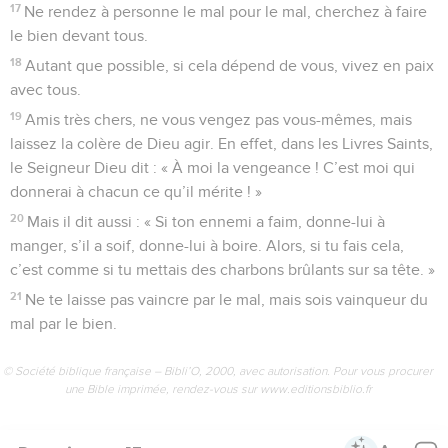
17
Ne rendez à personne le mal pour le mal, cherchez à faire
le bien devant tous.
18
Autant que possible, si cela dépend de vous, vivez en paix
avec tous.
19
Amis très chers, ne vous vengez pas vous-mêmes, mais
laissez la colère de Dieu agir. En effet, dans les Livres Saints,
le Seigneur Dieu dit : « À moi la vengeance ! C’est moi qui
donnerai à chacun ce qu’il mérite ! »
20
Mais il dit aussi : « Si ton ennemi a faim, donne-lui à
manger, s’il a soif, donne-lui à boire. Alors, si tu fais cela,
c’est comme si tu mettais des charbons brûlants sur sa tête. »
21
Ne te laisse pas vaincre par le mal, mais sois vainqueur du
mal par le bien.
© Société biblique française – Bibli’O, 2000, avec autorisation. Pour vous procurer
une Bible imprimée, rendez-vous sur www.editionsbiblio.fr