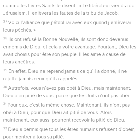
comme les Livres Saints le disent : « Le libérateur viendra de
Jérusalem. Il enlèvera les fautes de la tribu de Jacob.
27
Voici l’alliance que j’établirai avec eux quand j’enlèverai
leurs péchés. »
28
Ils ont refusé la Bonne Nouvelle, ils sont donc devenus
ennemis de Dieu, et cela à votre avantage. Pourtant, Dieu les
avait choisis pour être son peuple. Il les aime à cause de
leurs ancêtres.
29
En effet, Dieu ne reprend jamais ce qu’il a donné, il ne
rejette jamais ceux qu’il a appelés.
30
Autrefois, vous n’avez pas obéi à Dieu, mais maintenant,
Dieu a eu pitié de vous, parce que les Juifs n’ont pas obéi.
31
Pour eux, c’est la même chose. Maintenant, ils n’ont pas
obéi à Dieu, pour que Dieu ait pitié de vous. Alors
maintenant, eux aussi pourront recevoir la pitié de Dieu.
32
Dieu a permis que tous les êtres humains refusent d’obéir,
pour montrer à tous sa pitié.