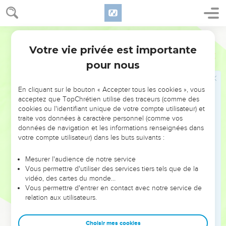
Qui peut accuser ceux que Dieu a choisis ? Personne ! En
effet, Dieu les rend justes.
34
Qui peut les condamner ? Personne ! En effet, le Christ
Parole de Vie
Jésus est mort, de plus, il s’est réveillé de la mort : il est à la
Votre vie privée est importante
Romains
8
droite de Dieu et il prie pour nous.
pour nous
35
Qui peut nous séparer de l’amour du Christ ? Est-ce que
c’est le malheur ? ou l’inquiétude ? la souffrance venant des
En cliquant sur le bouton « Accepter tous les cookies », vous
autres ? ou bien la faim, la pauvreté ? les dangers ou la
acceptez que TopChrétien utilise des traceurs (comme des
mort ?
cookies ou l'identifiant unique de votre compte utilisateur) et
traite vos données à caractère personnel (comme vos
36
Les Livres Saints disent : « À cause de toi, nous risquons
données de navigation et les informations renseignées dans
sans arrêt la mort. On nous traite comme des moutons de
votre compte utilisateur) dans les buts suivants :
boucherie. »
37
Mais dans tout ce qui nous arrive, nous sommes les grands
Mesurer l'audience de notre service
Vous permettre d'utiliser des services tiers tels que de la
vainqueurs par celui qui nous a aimés.
vidéo, des cartes du monde…
38
Oui, j’en suis sûr, rien ne pourra nous séparer de l’amour
Vous permettre d'entrer en contact avec notre service de
relation aux utilisateurs.
que Dieu nous a montré dans le Christ Jésus, notre
Seigneur. Ni la mort, ni la vie, ni les anges, ni les esprits, ni le
présent, ni l’avenir, ni tous ceux qui ont un pouvoir, ni les
Choisir mes cookies