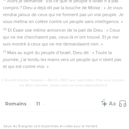
Alors je demande : Est-ce que le peuple d’Israël n’a pas
compris ? Dieu a déjà dit par la bouche de Moïse : « Je vous
rendrai jaloux de ceux qui ne forment pas un vrai peuple. Je
vous mettrai en colère contre un peuple sans intelligence. »
20
Et Ésaïe ose même annoncer de la part de Dieu : « Ceux
qui ne me cherchaient pas, ceux-là m’ont trouvé. Et je me
suis montré à ceux qui ne me demandaient rien. »
21
Mais au sujet du peuple d’Israël, Dieu dit : « Toute la
journée, j’ai tendu les mains vers un peuple qui n’obéit pas
et qui est contre moi. »
© Société biblique française – Bibli’O, 2000, avec autorisation. Pour vous procurer
une Bible imprimée, rendez-vous sur www.editionsbiblio.fr
Romains
11
Seuls les Évangiles sont disponibles en vidéo pour le moment.