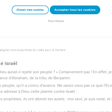
sse la hardiesse jusqu'à déclarer : Je me suis laissé trouver par 
suis révélé à ceux qui ne me demandaient rien.
Accepter tous les cookies
Choisir mes cookies
l il dit : A longueur de journée, j’ai tendu mes mains vers un peu
Tout refuser
vangiles sont disponibles en vidéo pour le moment.
é Israël
eu aurait-il rejeté son peuple ? » Certainement pas ! En effet, 
dance d'Abraham, de la tribu de Benjamin.
n peuple, qu'il a connu d'avance. Ne savez-vous pas ce que l'Ecri
e adresse à Dieu cette plainte contre Israël :
es prophètes, ils ont démoli tes autels ; moi seul, je suis resté, et