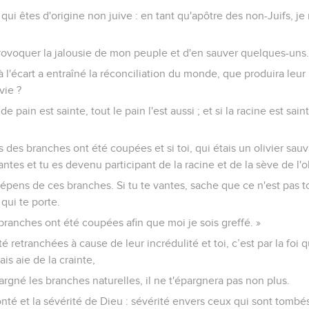
 qui êtes d'origine non juive : en tant qu'apôtre des non-Juifs, 
 provoquer la jalousie de mon peuple et d'en sauver quelques-uns
 à l'écart a entraîné la réconciliation du monde, que produira leur 
vie ?
de pain est sainte, tout le pain l'est aussi ; et si la racine est sai
 des branches ont été coupées et si toi, qui étais un olivier sauv
ntes et tu es devenu participant de la racine et de la sève de l'ol
épens de ces branches. Si tu te vantes, sache que ce n'est pas toi
 qui te porte.
 branches ont été coupées afin que moi je sois greffé. »
été retranchées à cause de leur incrédulité et toi, c’est par la foi 
is aie de la crainte,
pargné les branches naturelles, il ne t'épargnera pas non plus.
té et la sévérité de Dieu : sévérité envers ceux qui sont tombés 