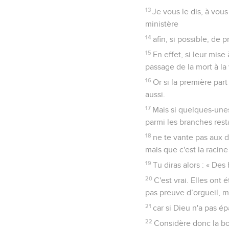
13
Je vous le dis, à vous
ministère
14
afin, si possible, de
15
En effet, si leur mise
passage de la mort à la 
16
Or si la première part 
aussi.
17
Mais si quelques-unes
parmi les branches resta
18
ne te vante pas aux d
mais que c'est la racine
19
Tu diras alors : « Des
20
C'est vrai. Elles ont 
pas preuve d’orgueil, ma
21
car si Dieu n'a pas é
22
Considère donc la bon