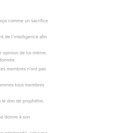
corps comme un sacrifice
 de l’intelligence afin
te opinion de lui-même,
 donnée.
 les membres n'ont pas
 sommes tous membres
a le don de prophétie,
 se donne à son
c générosité, celui qui