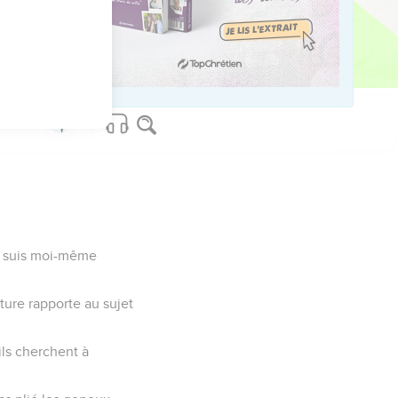
ceux qui ne me
ple désobéissant et
je suis moi-même
ture rapporte au sujet
 ils cherchent à