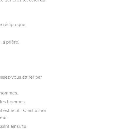
me réciproque.
la prière.
issez-vous attirer par
s hommes.
s les hommes.
est écrit : C’est à moi
eur.
sant ainsi, tu