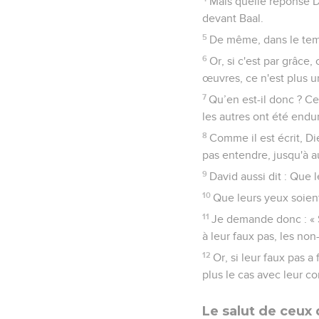
Mais quelle réponse D
devant Baal.
5
De même, dans le temp
6
Or, si c'est par grâce,
œuvres, ce n'est plus u
7
Qu’en est-il donc ? Ce
les autres ont été endur
8
Comme il est écrit, Di
pas entendre, jusqu'à a
9
David aussi dit : Que 
10
Que leurs yeux soient
11
Je demande donc : « S
à leur faux pas, les non
12
Or, si leur faux pas 
plus le cas avec leur c
Le salut de ceux 