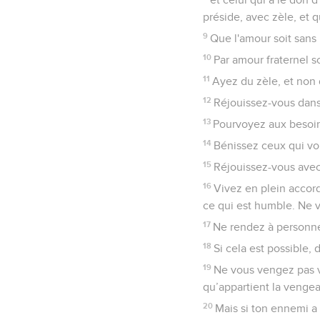
préside, avec zèle, et q
9
Que l'amour soit sans 
10
Par amour fraternel so
11
Ayez du zèle, et non 
12
Réjouissez-vous dans 
13
Pourvoyez aux besoin
14
Bénissez ceux qui vo
15
Réjouissez-vous avec 
16
Vivez en plein accord 
ce qui est humble. Ne 
17
Ne rendez à personne
18
Si cela est possible
19
Ne vous vengez pas vo
qu’appartient la vengea
20
Mais si ton ennemi a f