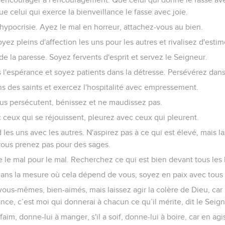
ue celui qui exerce la bienveillance le fasse avec joie.
hypocrisie. Ayez le mal en horreur, attachez-vous au bien.
yez pleins d'affection les uns pour les autres et rivalisez d'esti
de la paresse. Soyez fervents d'esprit et servez le Seigneur.
l'espérance et soyez patients dans la détresse. Persévérez dans 
s des saints et exercez l'hospitalité avec empressement.
us persécutent, bénissez et ne maudissez pas.
ceux qui se réjouissent, pleurez avec ceux qui pleurent.
les uns avec les autres. N'aspirez pas à ce qui est élevé, mais la
vous prenez pas pour des sages.
 le mal pour le mal. Recherchez ce qui est bien devant tous le
, dans la mesure où cela dépend de vous, soyez en paix avec tou
us-mêmes, bien-aimés, mais laissez agir la colère de Dieu, car il 
nce, c’est moi qui donnerai à chacun ce qu’il mérite, dit le Seign
aim, donne-lui à manger, s'il a soif, donne-lui à boire, car en agis