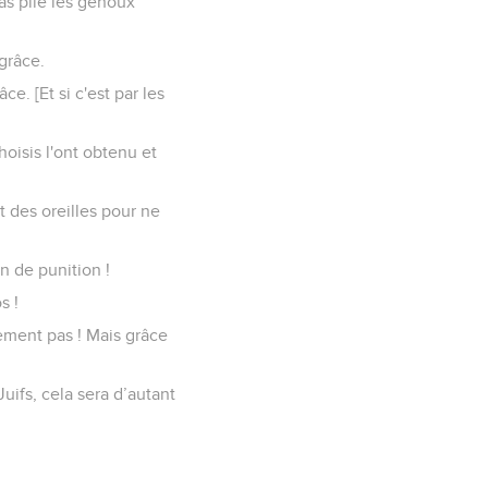
as plié les genoux
grâce.
ce. [Et si c'est par les
hoisis l'ont obtenu et
t des oreilles pour ne
n de punition !
s !
ement pas ! Mais grâce
uifs, cela sera d’autant