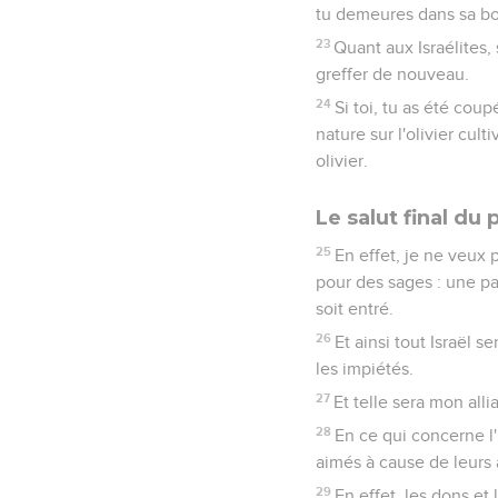
tu demeures dans sa bon
23
Quant aux Israélites, 
greffer de nouveau.
24
Si toi, tu as été cou
nature sur l'olivier cul
olivier.
Le salut final du 
25
En effet, je ne veux 
pour des sages : une pa
soit entré.
26
Et ainsi tout Israël s
les impiétés.
27
Et telle sera mon all
28
En ce qui concerne l'
aimés à cause de leurs 
29
En effet, les dons et