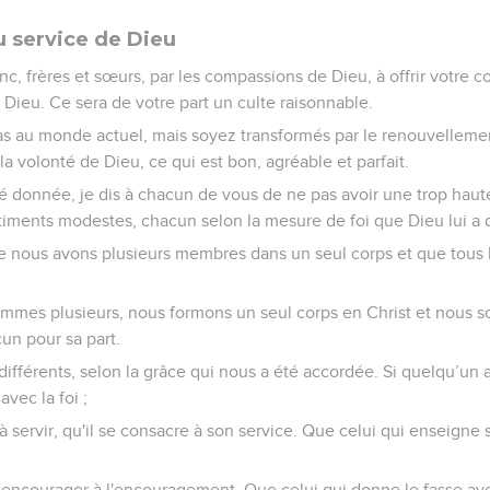
u service de Dieu
, frères et sœurs, par les compassions de Dieu, à offrir votre 
à Dieu. Ce sera de votre part un culte raisonnable.
 au monde actuel, mais soyez transformés par le renouvellement
la volonté de Dieu, ce qui est bon, agréable et parfait.
été donnée, je dis à chacun de vous de ne pas avoir une trop hau
timents modestes, chacun selon la mesure de foi que Dieu lui a
e nous avons plusieurs membres dans un seul corps et que tous
mmes plusieurs, nous formons un seul corps en Christ et nous
cun pour sa part.
ifférents, selon la grâce qui nous a été accordée. Si quelqu’un 
avec la foi ;
 à servir, qu'il se consacre à son service. Que celui qui enseigne
d’encourager à l'encouragement. Que celui qui donne le fasse ave