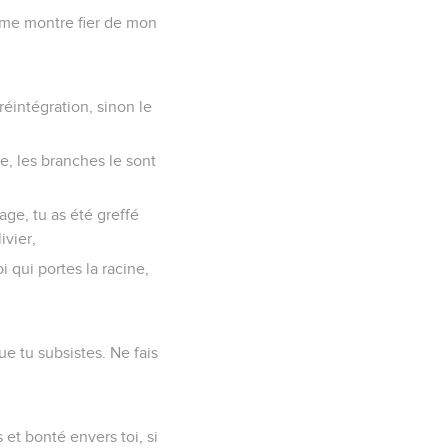
je me montre fier de mon
.
réintégration, sinon le
nte, les branches le sont
age, tu as été greffé
ivier,
 qui portes la racine,
que tu subsistes. Ne fais
et bonté envers toi, si