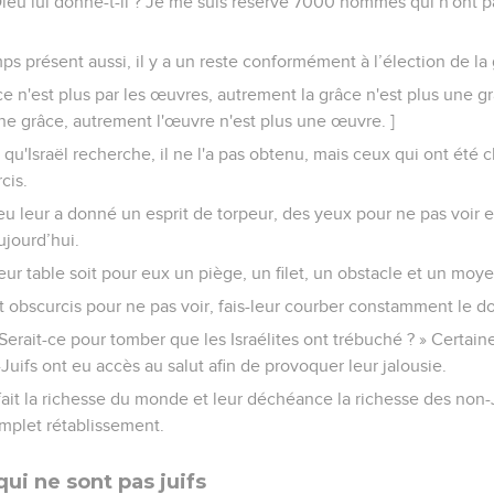
ieu lui donne-t-il ? Je me suis réservé 7000 hommes qui n'ont p
s présent aussi, il y a un reste conformément à l’élection de la 
 ce n'est plus par les œuvres, autrement la grâce n'est plus une grâ
ne grâce, autrement l'œuvre n'est plus une œuvre. ]
 qu'Israël recherche, il ne l'a pas obtenu, mais ceux qui ont été c
cis.
eu leur a donné un esprit de torpeur, des yeux pour ne pas voir e
ujourd’hui.
leur table soit pour eux un piège, un filet, un obstacle et un moye
 obscurcis pour ne pas voir, fais-leur courber constamment le do
erait-ce pour tomber que les Israélites ont trébuché ? » Certain
-Juifs ont eu accès au salut afin de provoquer leur jalousie.
a fait la richesse du monde et leur déchéance la richesse des non-J
omplet rétablissement.
qui ne sont pas juifs