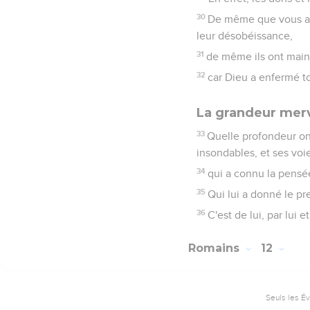
30
De même que vous av
leur désobéissance,
31
de même ils ont maint
32
car Dieu a enfermé t
La grandeur merv
33
Quelle profondeur on
insondables, et ses voi
34
qui a connu la pensée
35
Qui lui a donné le pr
36
C'est de lui, par lui 
Romains
12
Seuls les É