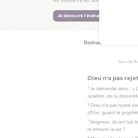
Quant à Esaïe, il pou
cherchaient pas, je me 
21
Mais au sujet d'Israë
rebelle.
Romains
11
Seuls les É
Dieu n'a pas rejet
1
Je demande donc : « Di
israélite, de la descen
2
Dieu n'a pas rejeté so
d'Elie, quand le prophèt
3
Seigneur, ils ont tué t
m’enlever la vie ?
4