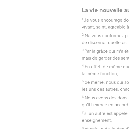
La vie nouvelle a
1
Je vous encourage donc
vivant, saint, agréable 
2
Ne vous conformez pas
de discerner quelle est 
3
Par la grâce qui m'a 
mais de garder des sen
4
En effet, de même qu
la même fonction,
5
de même, nous qui so
les uns des autres, cha
6
Nous avons des dons d
qu'il l'exerce en accord 
7
si un autre est appelé
enseignement,
8
et celui qui a le don 