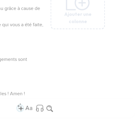
u grâce à cause de
Ajouter une
Ajouter une
Ajouter une
Ajouter une
Ajouter une
Ajouter une
colonne
colonne
colonne
colonne
colonne
colonne
qui vous a été faite,
ugements sont
cles ! Amen !