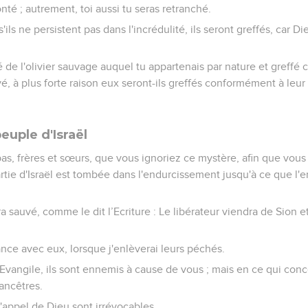
té ; autrement, toi aussi tu seras retranché.
s'ils ne persistent pas dans l'incrédulité, ils seront greffés, car D
pé de l'olivier sauvage auquel tu appartenais par nature et greffé 
tivé, à plus forte raison eux seront-ils greffés conformément à leur
peuple d'Israël
pas, frères et sœurs, que vous ignoriez ce mystère, afin que vou
rtie d'Israël est tombée dans l'endurcissement jusqu'à ce que l
era sauvé, comme le dit l’Ecriture : Le libérateur viendra de Sion e
iance avec eux, lorsque j'enlèverai leurs péchés.
Evangile, ils sont ennemis à cause de vous ; mais en ce qui concer
ancêtres.
 l'appel de Dieu sont irrévocables.