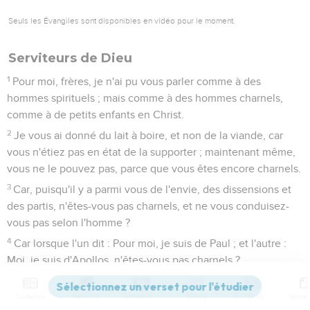
Seuls les Évangiles sont disponibles en vidéo pour le moment.
Serviteurs de Dieu
1
Pour moi, frères, je n'ai pu vous parler comme à des
hommes spirituels ; mais comme à des hommes charnels,
comme à de petits enfants en Christ.
2
Je vous ai donné du lait à boire, et non de la viande, car
vous n'étiez pas en état de la supporter ; maintenant même,
vous ne le pouvez pas, parce que vous êtes encore charnels.
3
Car, puisqu'il y a parmi vous de l'envie, des dissensions et
des partis, n'êtes-vous pas charnels, et ne vous conduisez-
vous pas selon l'homme ?
4
Car lorsque l'un dit : Pour moi, je suis de Paul ; et l'autre :
Moi, je suis d'Apollos, n'êtes-vous pas charnels ?
5
Qui est donc Paul, et qu'est Apollos, sinon des ministres
par le moyen desquels vous avez cru, selon que le Seigneur
Contenus
Versions
Commentaires
Strong
Dictionnaire