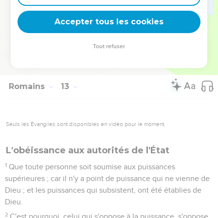
vengeance ; c'est moi qui rétribuerai, dit le Seigneur.
20
Si donc ton ennemi a faim, donne-lui à manger ; s'il a soif,
Accepter tous les cookies
donne-lui à boire ; car en faisant cela, tu lui amasseras des
charbons de feu sur la tête.
Tout refuser
21
Ne te laisse point surmonter par le mal ; mais surmonte le
mal par le bien.
Romains
13
Seuls les Évangiles sont disponibles en vidéo pour le moment.
L'obéissance aux autorités de l'État
1
Que toute personne soit soumise aux puissances
supérieures ; car il n'y a point de puissance qui ne vienne de
Dieu ; et les puissances qui subsistent, ont été établies de
Dieu.
2
C'est pourquoi, celui qui s'oppose à la puissance, s'oppose