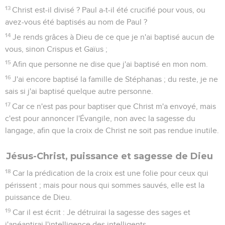
13
Christ est-il divisé ? Paul a-t-il été crucifié pour vous, ou
avez-vous été baptisés au nom de Paul ?
14
Je rends grâces à Dieu de ce que je n'ai baptisé aucun de
vous, sinon Crispus et Gaïus ;
15
Afin que personne ne dise que j'ai baptisé en mon nom.
16
J'ai encore baptisé la famille de Stéphanas ; du reste, je ne
sais si j'ai baptisé quelque autre personne.
17
Car ce n'est pas pour baptiser que Christ m'a envoyé, mais
c'est pour annoncer l'Évangile, non avec la sagesse du
langage, afin que la croix de Christ ne soit pas rendue inutile.
Jésus-Christ, puissance et sagesse de Dieu
18
Car la prédication de la croix est une folie pour ceux qui
périssent ; mais pour nous qui sommes sauvés, elle est la
puissance de Dieu.
19
Car il est écrit : Je détruirai la sagesse des sages et
j'anéantirai l'intelligence des intelligents.