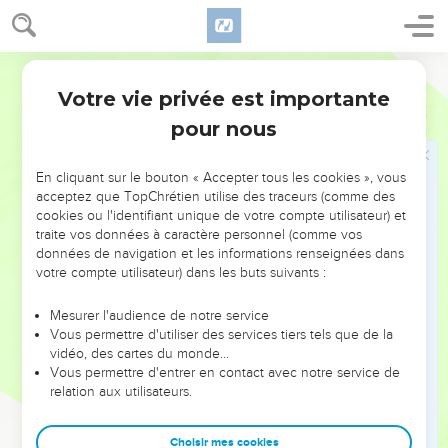
Soyez joyeux dans l'espérance, patients dans l'affliction,
persévérants dans la prière.
13
Prenez part aux nécessités des saints ; empressez-vous à
Ostervald
exercer l'hospitalité.
Votre vie privée est importante
Romains
12
14
Bénissez ceux qui vous persécutent ; bénissez, et ne
pour nous
maudissez point.
15
Réjouissez-vous avec ceux qui se réjouissent, et pleurez
En cliquant sur le bouton « Accepter tous les cookies », vous
avec ceux qui pleurent.
acceptez que TopChrétien utilise des traceurs (comme des
16
cookies ou l'identifiant unique de votre compte utilisateur) et
Ayez les mêmes sentiments entre vous ; n'aspirez point
traite vos données à caractère personnel (comme vos
aux grandeurs, mais accommodez-vous aux choses
données de navigation et les informations renseignées dans
humbles ; ne soyez pas sages à vos propres yeux.
votre compte utilisateur) dans les buts suivants :
17
Ne rendez à personne le mal pour le mal ; attachez-vous à
Mesurer l'audience de notre service
ce qui est bien devant tous les hommes.
Vous permettre d'utiliser des services tiers tels que de la
18
S'il se peut faire, et autant qu'il dépend de vous, ayez la
vidéo, des cartes du monde…
Vous permettre d'entrer en contact avec notre service de
paix avec tous les hommes.
relation aux utilisateurs.
19
Ne vous vengez point vous-mêmes, bien-aimés, mais
laissez faire la colère divine ; car il est écrit : A moi la
Choisir mes cookies