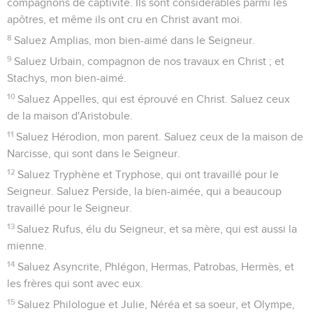
compagnons de captivité. Ils sont considérables parmi les
apôtres, et même ils ont cru en Christ avant moi.
8
Saluez Amplias, mon bien-aimé dans le Seigneur.
9
Saluez Urbain, compagnon de nos travaux en Christ ; et
Stachys, mon bien-aimé.
10
Saluez Appelles, qui est éprouvé en Christ. Saluez ceux
de la maison d'Aristobule.
11
Saluez Hérodion, mon parent. Saluez ceux de la maison de
Narcisse, qui sont dans le Seigneur.
12
Saluez Tryphène et Tryphose, qui ont travaillé pour le
Seigneur. Saluez Perside, la bien-aimée, qui a beaucoup
travaillé pour le Seigneur.
13
Saluez Rufus, élu du Seigneur, et sa mère, qui est aussi la
mienne.
14
Saluez Asyncrite, Phlégon, Hermas, Patrobas, Hermès, et
les frères qui sont avec eux.
15
Saluez Philologue et Julie, Néréa et sa soeur, et Olympe,