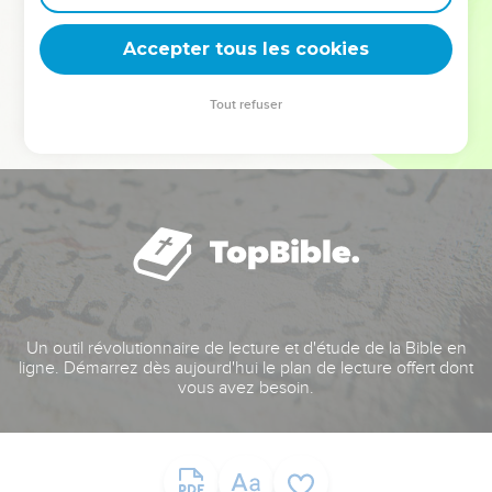
deviennent vos tremplins. Que vous guidiez un ministère, une
équipe, un groupe ou une famille, leur expérience est faite
Accepter tous les cookies
pour vous.
Tout refuser
Je découvre l’événement
Un outil révolutionnaire de lecture et d'étude de la Bible en
ligne. Démarrez dès aujourd'hui le plan de lecture offert dont
vous avez besoin.