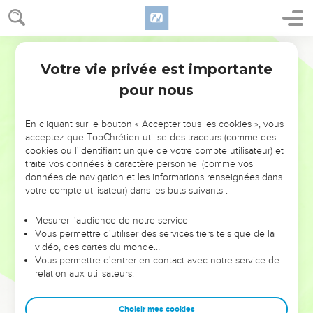
Votre vie privée est importante
pour nous
NE MANQUEZ PAS L’ÉVÉNEMENT
En cliquant sur le bouton « Accepter tous les cookies », vous
DE L’ANNÉE !
acceptez que TopChrétien utilise des traceurs (comme des
cookies ou l'identifiant unique de votre compte utilisateur) et
ET SI LEURS ERREURS POUVAIENT VOUS ÉVITER LES
traite vos données à caractère personnel (comme vos
VOTRES ?
données de navigation et les informations renseignées dans
votre compte utilisateur) dans les buts suivants :
On admire souvent les leaders pour leurs réussites, leur impact,
leur foi ou leur vision. Mais on voit moins les doutes, les erreurs
Mesurer l'audience de notre service
Vous permettre d'utiliser des services tiers tels que de la
et les saisons difficiles qu'ils ont traversés, alors même que ce
vidéo, des cartes du monde…
sont elles qui les ont façonnés.
Vous permettre d'entrer en contact avec notre service de
relation aux utilisateurs.
Dans cette conférence, leaders, entrepreneurs, et responsables
reviennent sur les erreurs marquantes de leur parcours et les
clés pour avancer avec plus de sagesse afin que leurs erreurs
Choisir mes cookies