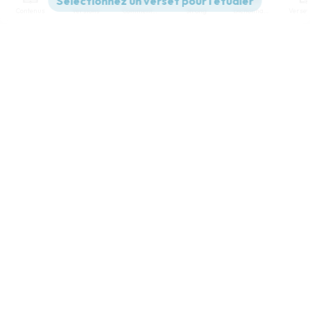
Contenus
Versions
Commentaires
Strong
Dictionnaire
Paramètres de lecture
Afficher les numéros de versets
Mode dyslexique
Désactivé
Simple
Coul
eur
Police d'écriture
Serif
Sans-serif
Taille de texte
Grand
Moyen
Petit