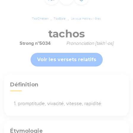
TopChrétien
TopBible
Lexique Hébreu / Grec
tachos
Strong n°5034
Prononciation [takh'-os]
Voir les versets relatifs
Définition
promptitude, vivacité, vitesse, rapidité
Étymologie