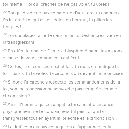
toi-même ! Toi qui prêches de ne pas voler, tu voles !
22
Toi qui dis de ne pas commettre d'adultère, tu commets
l'adultère ! Toi qui as les idoles en horreur, tu pilles les
temples !
23
Toi qui places ta fierté dans la loi, tu déshonores Dieu en
la transgressant !
24
En effet, le nom de Dieu est blasphémé parmi les nations
à cause de vous, comme cela est écrit.
25
Certes, la circoncision est utile si tu mets en pratique la
loi ; mais si tu la violes, ta circoncision devient incirconcision.
26
Si donc l'incirconcis respecte les commandements de la
loi, son incirconcision ne sera-t-elle pas comptée comme
circoncision ?
27
Ainsi, l'homme qui accomplit la loi sans être circoncis
physiquement ne te condamnera-t-il pas, toi qui la
transgresses tout en ayant la loi écrite et la circoncision ?
28
Le Juif, ce n'est pas celui qui en a l’apparence, et la