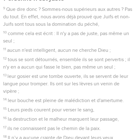
9
Que dire donc ? Sommes-nous supérieurs aux autres ? Pas
du tout. En effet, nous avons déjà prouvé que Juifs et non-
Juifs sont tous sous la domination du péché,
10
comme cela est écrit : Il n'y a pas de juste, pas même un
seul ;
11
aucun n'est intelligent, aucun ne cherche Dieu ;
12
tous se sont détournés, ensemble ils se sont pervertis ; il
n'y en a aucun qui fasse le bien, pas même un seul ;
13
leur gosier est une tombe ouverte, ils se servent de leur
langue pour tromper. Ils ont sur les lèvres un venin de
vipère ;
14
leur bouche est pleine de malédiction et d'amertume.
15
Leurs pieds courent pour verser le sang,
16
la destruction et le malheur marquent leur passage,
17
ils ne connaissent pas le chemin de la paix.
18
Il n’y a aucune crainte de Dieu devant leurs yeux.