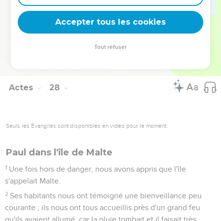
mettre ce projet à exécution. Il a ordonné à ceux qui
savaient nager de se jeter les premiers à l'eau pour gagner la
Accepter tous les cookies
terre
44
et aux autres de s’agripper à des planches ou à des débris
Tout refuser
du bateau. C'est ainsi que tous sont parvenus sains et saufs à
terre.
Actes
28
Seuls les Évangiles sont disponibles en vidéo pour le moment.
Paul dans l'île de Malte
1
Une fois hors de danger, nous avons appris que l'île
s'appelait Malte.
2
Ses habitants nous ont témoigné une bienveillance peu
courante ; ils nous ont tous accueillis près d'un grand feu
qu'ils avaient allumé, car la pluie tombait et il faisait très