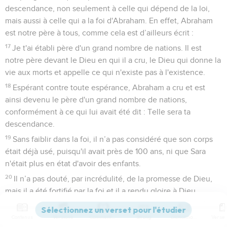
descendance, non seulement à celle qui dépend de la loi,
mais aussi à celle qui a la foi d'Abraham. En effet, Abraham
est notre père à tous, comme cela est d’ailleurs écrit :
17
Je t'ai établi père d'un grand nombre de nations. Il est
notre père devant le Dieu en qui il a cru, le Dieu qui donne la
vie aux morts et appelle ce qui n'existe pas à l'existence.
18
Espérant contre toute espérance, Abraham a cru et est
ainsi devenu le père d'un grand nombre de nations,
conformément à ce qui lui avait été dit : Telle sera ta
descendance.
19
Sans faiblir dans la foi, il n’a pas considéré que son corps
était déjà usé, puisqu'il avait près de 100 ans, ni que Sara
n'était plus en état d'avoir des enfants.
20
Il n’a pas douté, par incrédulité, de la promesse de Dieu,
mais il a été fortifié par la foi et il a rendu gloire à Dieu,
21
car il avait la pleine conviction que ce que Dieu promet, il
Contenus
Versions
Commentaires
Strong
Dictionnaire
peut aussi l'accomplir.