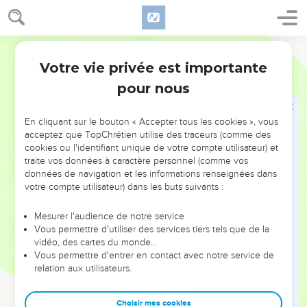
à la mer.
Le naufrage
Segond 21
Votre vie privée est importante
39
Au lever du jour, sans reconnaître l’endroit, ils ont aperçu
Actes
27
un golfe avec une plage et décidé, si possible, d'y faire
pour nous
échouer le bateau.
40
Ils ont détaché les ancres pour les laisser aller dans la mer
En cliquant sur le bouton « Accepter tous les cookies », vous
acceptez que TopChrétien utilise des traceurs (comme des
et ont en même temps relâché les attaches des gouvernails.
cookies ou l'identifiant unique de votre compte utilisateur) et
Puis ils ont mis au vent la voile d'artimon et se sont dirigés
traite vos données à caractère personnel (comme vos
vers le rivage,
données de navigation et les informations renseignées dans
votre compte utilisateur) dans les buts suivants :
41
mais ils sont tombés sur un banc de sable où ils ont fait
échouer le bateau. L’avant du bateau s'y est enfoncé et a été
Mesurer l'audience de notre service
immobilisé, tandis que l’arrière se brisait sous la violence
Vous permettre d'utiliser des services tiers tels que de la
[des vagues].
vidéo, des cartes du monde…
Vous permettre d'entrer en contact avec notre service de
42
Les soldats étaient d’avis de tuer les prisonniers de peur
relation aux utilisateurs.
que l’un d’eux ne s'échappe à la nage,
43
mais l’officier, qui voulait sauver Paul, les a empêchés de
Choisir mes cookies