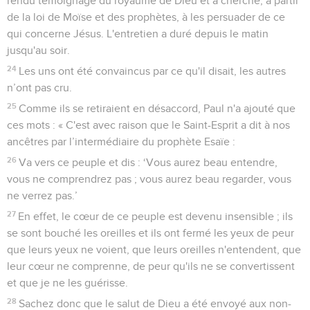
rendu témoignage du royaume de Dieu et a cherché, à partir
de la loi de Moïse et des prophètes, à les persuader de ce
qui concerne Jésus. L'entretien a duré depuis le matin
jusqu'au soir.
24
Les uns ont été convaincus par ce qu'il disait, les autres
n’ont pas cru.
25
Comme ils se retiraient en désaccord, Paul n'a ajouté que
ces mots : « C'est avec raison que le Saint-Esprit a dit à nos
ancêtres par l’intermédiaire du prophète Esaïe :
26
Va vers ce peuple et dis : ‘Vous aurez beau entendre,
vous ne comprendrez pas ; vous aurez beau regarder, vous
ne verrez pas.’
27
En effet, le cœur de ce peuple est devenu insensible ; ils
se sont bouché les oreilles et ils ont fermé les yeux de peur
que leurs yeux ne voient, que leurs oreilles n'entendent, que
leur cœur ne comprenne, de peur qu'ils ne se convertissent
et que je ne les guérisse.
28
Sachez donc que le salut de Dieu a été envoyé aux non-