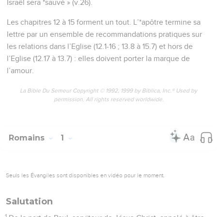
Israël sera *sauvé » (v.26).
Les chapitres 12 à 15 forment un tout. L’*apôtre termine sa
lettre par un ensemble de recommandations pratiques sur
les relations dans l’Eglise (12.1-16 ; 13.8 à 15.7) et hors de
l’Eglise (12.17 à 13.7) : elles doivent porter la marque de
l’amour.
La Bible Du Semeur Copyright © 1992, 1999 by Biblica, Inc.® Used by
permission. All rights reserved worldwide.
Romains
1
Seuls les Évangiles sont disponibles en vidéo pour le moment.
Salutation
1