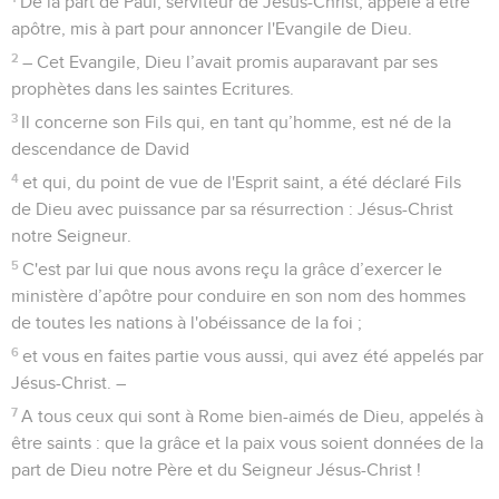
De la part de Paul, serviteur de Jésus-Christ, appelé à être
apôtre, mis à part pour annoncer l'Evangile de Dieu.
2
– Cet Evangile, Dieu l’avait promis auparavant par ses
prophètes dans les saintes Ecritures.
3
Il concerne son Fils qui, en tant qu’homme, est né de la
descendance de David
4
et qui, du point de vue de l'Esprit saint, a été déclaré Fils
de Dieu avec puissance par sa résurrection : Jésus-Christ
notre Seigneur.
5
C'est par lui que nous avons reçu la grâce d’exercer le
ministère d’apôtre pour conduire en son nom des hommes
de toutes les nations à l'obéissance de la foi ;
6
et vous en faites partie vous aussi, qui avez été appelés par
Jésus-Christ. –
7
A tous ceux qui sont à Rome bien-aimés de Dieu, appelés à
être saints : que la grâce et la paix vous soient données de la
part de Dieu notre Père et du Seigneur Jésus-Christ !