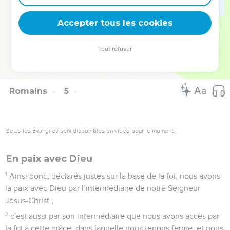
a été portée à son compte,
24
mais c'est aussi pour nous. Elle sera portée à notre
Accepter tous les cookies
compte, puisque nous croyons en celui qui a ressuscité
Jésus notre Seigneur,
Tout refuser
25
lui qui a été donné à cause de nos fautes et qui est
ressuscité à cause de notre justification.
Romains
5
Seuls les Évangiles sont disponibles en vidéo pour le moment.
En paix avec Dieu
1
Ainsi donc, déclarés justes sur la base de la foi, nous avons
la paix avec Dieu par l’intermédiaire de notre Seigneur
Jésus-Christ ;
2
c'est aussi par son intermédiaire que nous avons accès par
la foi à cette grâce, dans laquelle nous tenons ferme, et nous