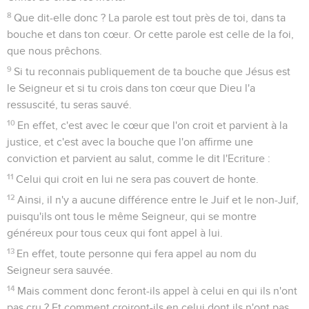
8
Que dit-elle donc ? La parole est tout près de toi, dans ta
bouche et dans ton cœur. Or cette parole est celle de la foi,
que nous prêchons.
9
Si tu reconnais publiquement de ta bouche que Jésus est
le Seigneur et si tu crois dans ton cœur que Dieu l'a
ressuscité, tu seras sauvé.
10
En effet, c'est avec le cœur que l'on croit et parvient à la
justice, et c'est avec la bouche que l'on affirme une
conviction et parvient au salut, comme le dit l'Ecriture :
11
Celui qui croit en lui ne sera pas couvert de honte.
12
Ainsi, il n'y a aucune différence entre le Juif et le non-Juif,
puisqu'ils ont tous le même Seigneur, qui se montre
généreux pour tous ceux qui font appel à lui.
13
En effet, toute personne qui fera appel au nom du
Seigneur sera sauvée.
14
Mais comment donc feront-ils appel à celui en qui ils n'ont
pas cru ? Et comment croiront-ils en celui dont ils n'ont pas