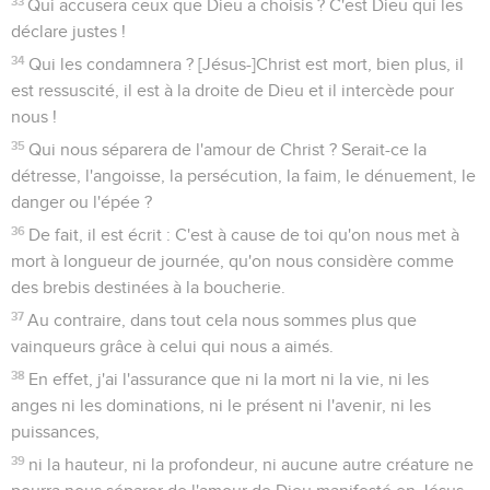
33
Qui accusera ceux que Dieu a choisis ? C'est Dieu qui les
déclare justes !
34
Qui les condamnera ? [Jésus-]Christ est mort, bien plus, il
est ressuscité, il est à la droite de Dieu et il intercède pour
nous !
35
Qui nous séparera de l'amour de Christ ? Serait-ce la
détresse, l'angoisse, la persécution, la faim, le dénuement, le
danger ou l'épée ?
36
De fait, il est écrit : C'est à cause de toi qu'on nous met à
mort à longueur de journée, qu'on nous considère comme
des brebis destinées à la boucherie.
37
Au contraire, dans tout cela nous sommes plus que
vainqueurs grâce à celui qui nous a aimés.
38
En effet, j'ai l'assurance que ni la mort ni la vie, ni les
anges ni les dominations, ni le présent ni l'avenir, ni les
puissances,
39
ni la hauteur, ni la profondeur, ni aucune autre créature ne