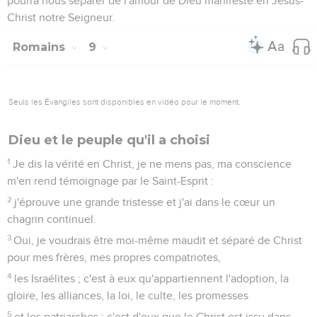
pourra nous séparer de l'amour de Dieu manifesté en Jésus-
Christ notre Seigneur.
Romains
9
Seuls les Évangiles sont disponibles en vidéo pour le moment.
Dieu et le peuple qu'il a choisi
1
Je dis la vérité en Christ, je ne mens pas, ma conscience
m'en rend témoignage par le Saint-Esprit :
2
j'éprouve une grande tristesse et j'ai dans le cœur un
chagrin continuel.
3
Oui, je voudrais être moi-même maudit et séparé de Christ
pour mes frères, mes propres compatriotes,
4
les Israélites ; c'est à eux qu'appartiennent l'adoption, la
gloire, les alliances, la loi, le culte, les promesses
5
et les patriarches ; c'est d'eux que le Christ est issu dans