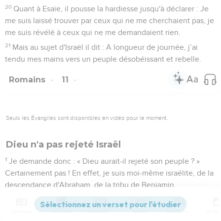
20
Quant à Esaïe, il pousse la hardiesse jusqu'à déclarer : Je
me suis laissé trouver par ceux qui ne me cherchaient pas, je
me suis révélé à ceux qui ne me demandaient rien.
21
Mais au sujet d'Israël il dit : A longueur de journée, j’ai
tendu mes mains vers un peuple désobéissant et rebelle.
Romains
11
Seuls les Évangiles sont disponibles en vidéo pour le moment.
Dieu n'a pas rejeté Israël
1
Je demande donc : « Dieu aurait-il rejeté son peuple ? »
Certainement pas ! En effet, je suis moi-même israélite, de la
descendance d'Abraham, de la tribu de Benjamin.
2
Dieu n'a pas rejeté son peuple, qu'il a connu d'avance. Ne
savez-vous pas ce que l'Ecriture rapporte au sujet d'Elie,
Contenus
Versions
Commentaires
Strong
Dictionnaire