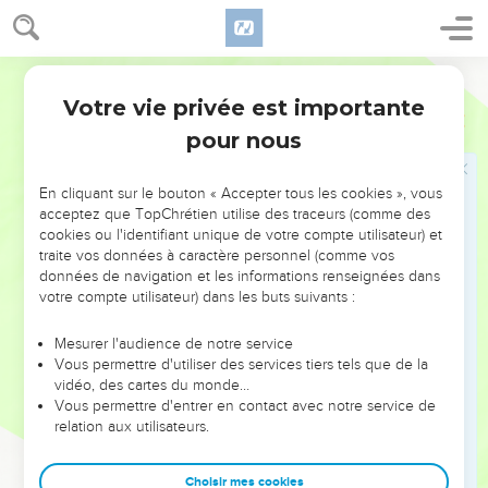
est notre père à tous, comme cela est d’ailleurs écrit :
17
Je t'ai établi père d'un grand nombre de nations. Il est
notre père devant le Dieu en qui il a cru, le Dieu qui donne la
Segond 21
vie aux morts et appelle ce qui n'existe pas à l'existence.
Votre vie privée est importante
Romains
4
18
Espérant contre toute espérance, Abraham a cru et est
pour nous
ainsi devenu le père d'un grand nombre de nations,
conformément à ce qui lui avait été dit : Telle sera ta
En cliquant sur le bouton « Accepter tous les cookies », vous
descendance.
acceptez que TopChrétien utilise des traceurs (comme des
19
Sans faiblir dans la foi, il n’a pas considéré que son corps
cookies ou l'identifiant unique de votre compte utilisateur) et
traite vos données à caractère personnel (comme vos
était déjà usé, puisqu'il avait près de 100 ans, ni que Sara
données de navigation et les informations renseignées dans
n'était plus en état d'avoir des enfants.
votre compte utilisateur) dans les buts suivants :
20
Il n’a pas douté, par incrédulité, de la promesse de Dieu,
mais il a été fortifié par la foi et il a rendu gloire à Dieu,
Mesurer l'audience de notre service
Vous permettre d'utiliser des services tiers tels que de la
21
car il avait la pleine conviction que ce que Dieu promet, il
vidéo, des cartes du monde…
peut aussi l'accomplir.
Vous permettre d'entrer en contact avec notre service de
relation aux utilisateurs.
22
C'est pourquoi cela lui a été compté comme justice.
23
Or ce n'est pas pour lui seulement qu'il est écrit que la foi
Choisir mes cookies