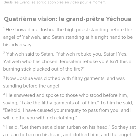
Seuls les Évangiles sont disponibles en vidéo pour le moment.
Quatrième vision: le grand-prêtre Yéchoua
1
He showed me Joshua the high priest standing before the
angel of Yahweh, and Satan standing at his right hand to be
his adversary.
2
Yahweh said to Satan, "Yahweh rebuke you, Satan! Yes,
Yahweh who has chosen Jerusalem rebuke you! Isn't this a
burning stick plucked out of the fire?"
3
Now Joshua was clothed with filthy garments, and was
standing before the angel.
4
He answered and spoke to those who stood before him,
saying, "Take the filthy garments off of him." To him he said,
"Behold, I have caused your iniquity to pass from you, and I
will clothe you with rich clothing."
5
I said, "Let them set a clean turban on his head." So they set
a clean turban on his head, and clothed him; and the angel