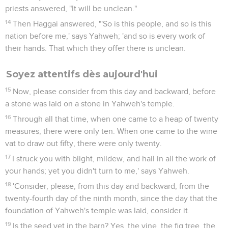
priests answered, "It will be unclean."
14
Then Haggai answered, "'So is this people, and so is this
nation before me,' says Yahweh; 'and so is every work of
their hands. That which they offer there is unclean.
Soyez attentifs dès aujourd'hui
15
Now, please consider from this day and backward, before
a stone was laid on a stone in Yahweh's temple.
16
Through all that time, when one came to a heap of twenty
measures, there were only ten. When one came to the wine
vat to draw out fifty, there were only twenty.
17
I struck you with blight, mildew, and hail in all the work of
your hands; yet you didn't turn to me,' says Yahweh.
18
'Consider, please, from this day and backward, from the
twenty-fourth day of the ninth month, since the day that the
foundation of Yahweh's temple was laid, consider it.
19
Is the seed yet in the barn? Yes, the vine, the fig tree, the