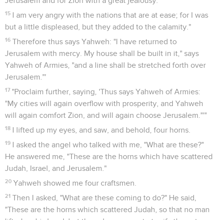
Jerusalem and for Zion with a great jealousy.
15
I am very angry with the nations that are at ease; for I was
but a little displeased, but they added to the calamity."
16
Therefore thus says Yahweh: "I have returned to
Jerusalem with mercy. My house shall be built in it," says
Yahweh of Armies, "and a line shall be stretched forth over
Jerusalem."'
17
"Proclaim further, saying, 'Thus says Yahweh of Armies:
"My cities will again overflow with prosperity, and Yahweh
will again comfort Zion, and will again choose Jerusalem."'"
18
I lifted up my eyes, and saw, and behold, four horns.
19
I asked the angel who talked with me, "What are these?"
He answered me, "These are the horns which have scattered
Judah, Israel, and Jerusalem."
20
Yahweh showed me four craftsmen.
21
Then I asked, "What are these coming to do?" He said,
"These are the horns which scattered Judah, so that no man