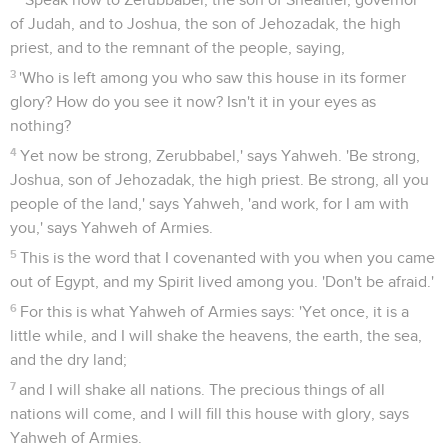
of Judah, and to Joshua, the son of Jehozadak, the high
priest, and to the remnant of the people, saying,
3
'Who is left among you who saw this house in its former
glory? How do you see it now? Isn't it in your eyes as
nothing?
4
Yet now be strong, Zerubbabel,' says Yahweh. 'Be strong,
Joshua, son of Jehozadak, the high priest. Be strong, all you
people of the land,' says Yahweh, 'and work, for I am with
you,' says Yahweh of Armies.
5
This is the word that I covenanted with you when you came
out of Egypt, and my Spirit lived among you. 'Don't be afraid.'
6
For this is what Yahweh of Armies says: 'Yet once, it is a
little while, and I will shake the heavens, the earth, the sea,
and the dry land;
7
and I will shake all nations. The precious things of all
nations will come, and I will fill this house with glory, says
Yahweh of Armies.