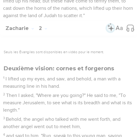
lifted up his head; but these have come to terrify them, to
cast down the horns of the nations, which lifted up their horn
against the land of Judah to scatter it."
Zacharie
2
Seuls les Évangiles sont disponibles en vidéo pour le moment.
Deuxième vision: cornes et forgerons
1
I lifted up my eyes, and saw, and behold, a man with a
measuring line in his hand.
2
Then I asked, "Where are you going?" He said to me, "To
measure Jerusalem, to see what is its breadth and what is its
length."
3
Behold, the angel who talked with me went forth, and
another angel went out to meet him,
4
and said to him, "Run, speak to this young man, saying,