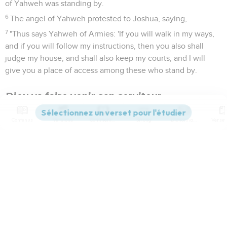
of Yahweh was standing by.
6
The angel of Yahweh protested to Joshua, saying,
7
"Thus says Yahweh of Armies: 'If you will walk in my ways,
and if you will follow my instructions, then you also shall
judge my house, and shall also keep my courts, and I will
give you a place of access among these who stand by.
Dieu va faire venir son serviteur
8
Hear now, Joshua the high priest, you and your fellows
Contenus
Versions
Commentaires
Strong
Dictionnaire
who sit before you; for they are men who are a sign: for,
behold, I will bring forth my servant, the Branch.
9
For, behold, the stone that I have set before Joshua; on
Paramètres de lecture
one stone are seven eyes: behold, I will engrave its
engraving,' says Yahweh of Armies, 'and I will remove the
Afficher les numéros de versets
iniquity of that land in one day.
10
In that day,' says Yahweh of Armies, 'you will invite every
Mode dyslexique
man his neighbor under the vine and under the fig tree.'"
Désactivé
Simple
Coul
eur