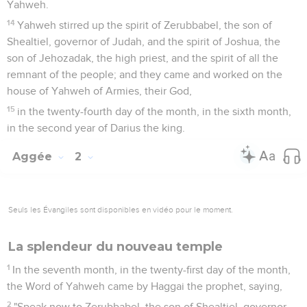
Yahweh.
14
Yahweh stirred up the spirit of Zerubbabel, the son of
Shealtiel, governor of Judah, and the spirit of Joshua, the
son of Jehozadak, the high priest, and the spirit of all the
remnant of the people; and they came and worked on the
house of Yahweh of Armies, their God,
15
in the twenty-fourth day of the month, in the sixth month,
in the second year of Darius the king.
Aggée
2
Seuls les Évangiles sont disponibles en vidéo pour le moment.
La splendeur du nouveau temple
1
In the seventh month, in the twenty-first day of the month,
the Word of Yahweh came by Haggai the prophet, saying,
2
"Speak now to Zerubbabel, the son of Shealtiel, governor