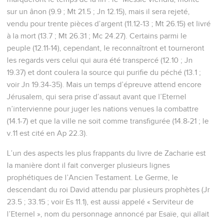
sur un ânon (9.9 ; Mt 21.5 ; Jn 12.15), mais il sera rejeté,
vendu pour trente pièces d’argent (11.12-13 ; Mt 26.15) et livré
à la mort (13.7 ; Mt 26.31 ; Mc 24.27). Certains parmi le
peuple (12.11-14), cependant, le reconnaîtront et tourneront
les regards vers celui qui aura été transpercé (12.10 ; Jn
19.37) et dont coulera la source qui purifie du péché (13.1 ;
voir Jn 19.34-35). Mais un temps d’épreuve attend encore
Jérusalem, qui sera prise d’assaut avant que l’Eternel
n’intervienne pour juger les nations venues la combattre
(14.1-7) et que la ville ne soit comme transfigurée (14.8-21 ; le
v.11 est cité en Ap 22.3).
L’un des aspects les plus frappants du livre de Zacharie est
la manière dont il fait converger plusieurs lignes
prophétiques de l’Ancien Testament. Le Germe, le
descendant du roi David attendu par plusieurs prophètes (Jr
23.5 ; 33.15 ; voir Es 11.1), est aussi appelé « Serviteur de
l’Eternel », nom du personnage annoncé par Esaïe, qui allait