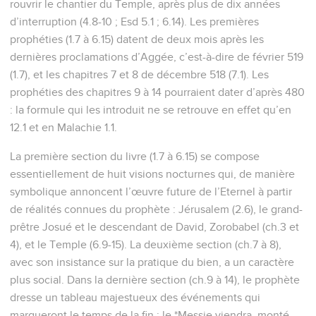
rouvrir le chantier du Temple, après plus de dix années
d’interruption (4.8-10 ; Esd 5.1 ; 6.14). Les premières
prophéties (1.7 à 6.15) datent de deux mois après les
dernières proclamations d’Aggée, c’est-à-dire de février 519
(1.7), et les chapitres 7 et 8 de décembre 518 (7.1). Les
prophéties des chapitres 9 à 14 pourraient dater d’après 480
: la formule qui les introduit ne se retrouve en effet qu’en
12.1 et en Malachie 1.1.
La première section du livre (1.7 à 6.15) se compose
essentiellement de huit visions nocturnes qui, de manière
symbolique annoncent l’œuvre future de l’Eternel à partir
de réalités connues du prophète : Jérusalem (2.6), le grand-
prêtre Josué et le descendant de David, Zorobabel (ch.3 et
4), et le Temple (6.9-15). La deuxième section (ch.7 à 8),
avec son insistance sur la pratique du bien, a un caractère
plus social. Dans la dernière section (ch.9 à 14), le prophète
dresse un tableau majestueux des événements qui
marqueront le temps de la fin : le *Messie viendra, monté