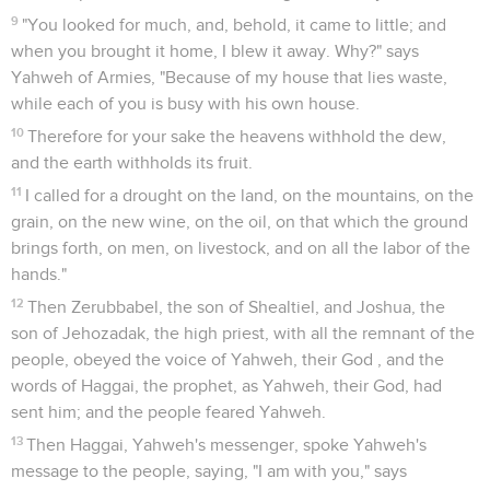
9
"You looked for much, and, behold, it came to little; and
when you brought it home, I blew it away. Why?" says
Yahweh of Armies, "Because of my house that lies waste,
while each of you is busy with his own house.
10
Therefore for your sake the heavens withhold the dew,
and the earth withholds its fruit.
11
I called for a drought on the land, on the mountains, on the
grain, on the new wine, on the oil, on that which the ground
brings forth, on men, on livestock, and on all the labor of the
hands."
12
Then Zerubbabel, the son of Shealtiel, and Joshua, the
son of Jehozadak, the high priest, with all the remnant of the
people, obeyed the voice of Yahweh, their God , and the
words of Haggai, the prophet, as Yahweh, their God, had
sent him; and the people feared Yahweh.
13
Then Haggai, Yahweh's messenger, spoke Yahweh's
message to the people, saying, "I am with you," says