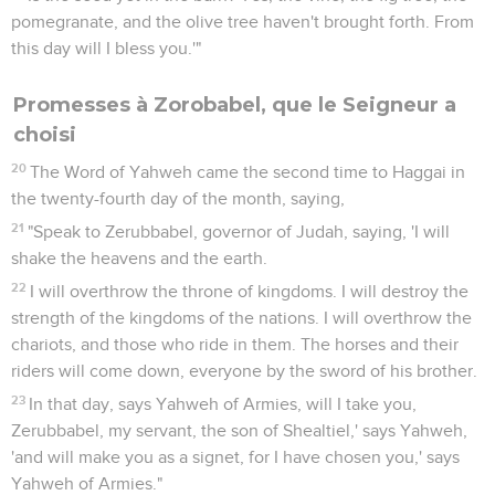
pomegranate, and the olive tree haven't brought forth. From
this day will I bless you.'"
Promesses à Zorobabel, que le Seigneur a
choisi
20
The Word of Yahweh came the second time to Haggai in
the twenty-fourth day of the month, saying,
21
"Speak to Zerubbabel, governor of Judah, saying, 'I will
shake the heavens and the earth.
22
I will overthrow the throne of kingdoms. I will destroy the
strength of the kingdoms of the nations. I will overthrow the
chariots, and those who ride in them. The horses and their
riders will come down, everyone by the sword of his brother.
23
In that day, says Yahweh of Armies, will I take you,
Zerubbabel, my servant, the son of Shealtiel,' says Yahweh,
'and will make you as a signet, for I have chosen you,' says
Yahweh of Armies."