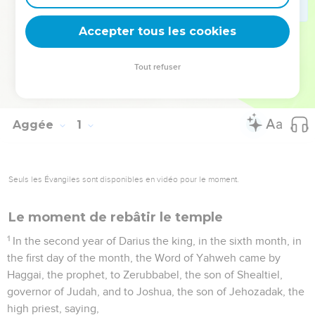
royaume inébranlable » qui attend ceux qui appartiennent à
Jésus-Christ (He 12.26-28).
Accepter tous les cookies
La Bible Du Semeur Copyright © 1992, 1999 by Biblica, Inc.® Used by
Tout refuser
permission. All rights reserved worldwide.
Aggée
1
Seuls les Évangiles sont disponibles en vidéo pour le moment.
Le moment de rebâtir le temple
1
In the second year of Darius the king, in the sixth month, in
the first day of the month, the Word of Yahweh came by
Haggai, the prophet, to Zerubbabel, the son of Shealtiel,
governor of Judah, and to Joshua, the son of Jehozadak, the
high priest, saying,