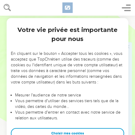
de dix années d’arrêt des travaux. Dans un premier temps,
le prophète dénonce la négligence des Judéens qui se
soucient de leurs propres affaires et de leurs propres
World English Bible
demeures, et délaissent le Temple en ruines. C’est à cause
Votre vie privée est importante
Aggée
Introduction
de cette attitude coupable que l’Eternel a envoyé la
pour nous
sécheresse dans le pays (1.1-11). La décision de reprendre les
travaux sera récompensée par la fin de la sécheresse et la
En cliquant sur le bouton « Accepter tous les cookies », vous
bénédiction (2.10-19). Cependant, la vision des choses
acceptez que TopChrétien utilise des traceurs (comme des
d’Aggée ne se limite pas à sa seule époque. Il entrevoit, en
cookies ou l'identifiant unique de votre compte utilisateur) et
traite vos données à caractère personnel (comme vos
effet, un temps où l’Eternel ébranlera une fois encore le ciel
données de navigation et les informations renseignées dans
et la terre (2.6,21). En ce temps-là, les nations seront jugées
votre compte utilisateur) dans les buts suivants :
(2.7,22), le Temple connaîtra une gloire plus grande encore
que celle du Temple construit par Salomon (2.8-9) et le
Mesurer l'audience de notre service
Vous permettre d'utiliser des services tiers tels que de la
*Messie, représenté par Zorobabel, membre de la lignée de
vidéo, des cartes du monde…
David (1 Ch 3.18-21), inaugurera un règne de paix (2.9,23).
Vous permettre d'entrer en contact avec notre service de
L’auteur de la lettre aux Hébreux, dans le Nouveau
relation aux utilisateurs.
Testament, citera la prophétie d’Aggée sur l’ébranlement
futur de la terre et du ciel qui annonce la venue du «
Choisir mes cookies