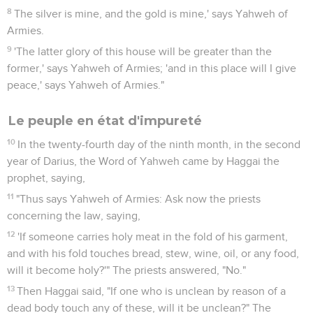
8
The silver is mine, and the gold is mine,' says Yahweh of
Armies.
9
'The latter glory of this house will be greater than the
former,' says Yahweh of Armies; 'and in this place will I give
peace,' says Yahweh of Armies."
Le peuple en état d'impureté
10
In the twenty-fourth day of the ninth month, in the second
year of Darius, the Word of Yahweh came by Haggai the
prophet, saying,
11
"Thus says Yahweh of Armies: Ask now the priests
concerning the law, saying,
12
'If someone carries holy meat in the fold of his garment,
and with his fold touches bread, stew, wine, oil, or any food,
will it become holy?'" The priests answered, "No."
13
Then Haggai said, "If one who is unclean by reason of a
dead body touch any of these, will it be unclean?" The