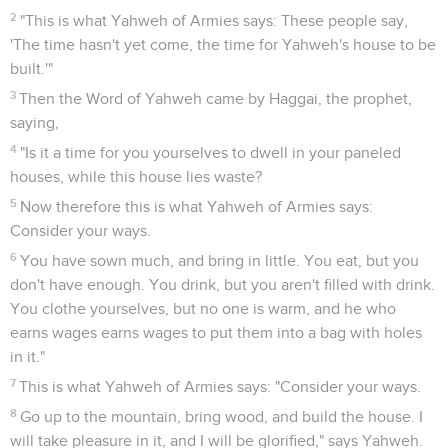
2
"This is what Yahweh of Armies says: These people say,
'The time hasn't yet come, the time for Yahweh's house to be
built.'"
3
Then the Word of Yahweh came by Haggai, the prophet,
saying,
4
"Is it a time for you yourselves to dwell in your paneled
houses, while this house lies waste?
5
Now therefore this is what Yahweh of Armies says:
Consider your ways.
6
You have sown much, and bring in little. You eat, but you
don't have enough. You drink, but you aren't filled with drink.
You clothe yourselves, but no one is warm, and he who
earns wages earns wages to put them into a bag with holes
in it."
7
This is what Yahweh of Armies says: "Consider your ways.
8
Go up to the mountain, bring wood, and build the house. I
will take pleasure in it, and I will be glorified," says Yahweh.