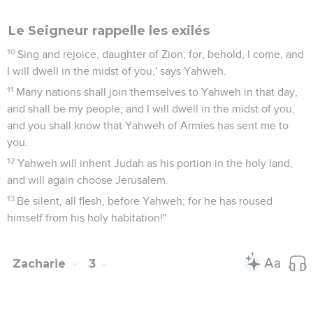
Le Seigneur rappelle les exilés
10
Sing and rejoice, daughter of Zion; for, behold, I come, and
I will dwell in the midst of you,' says Yahweh.
11
Many nations shall join themselves to Yahweh in that day,
and shall be my people; and I will dwell in the midst of you,
and you shall know that Yahweh of Armies has sent me to
you.
12
Yahweh will inherit Judah as his portion in the holy land,
and will again choose Jerusalem.
13
Be silent, all flesh, before Yahweh; for he has roused
himself from his holy habitation!"
Zacharie
3