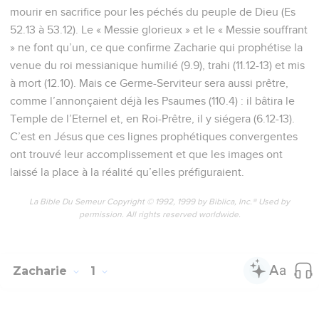
mourir en sacrifice pour les péchés du peuple de Dieu (Es
52.13 à 53.12). Le « Messie glorieux » et le « Messie souffrant
» ne font qu’un, ce que confirme Zacharie qui prophétise la
venue du roi messianique humilié (9.9), trahi (11.12-13) et mis
à mort (12.10). Mais ce Germe-Serviteur sera aussi prêtre,
comme l’annonçaient déjà les Psaumes (110.4) : il bâtira le
Temple de l’Eternel et, en Roi-Prêtre, il y siégera (6.12-13).
C’est en Jésus que ces lignes prophétiques convergentes
ont trouvé leur accomplissement et que les images ont
laissé la place à la réalité qu’elles préfiguraient.
La Bible Du Semeur Copyright © 1992, 1999 by Biblica, Inc.® Used by
permission. All rights reserved worldwide.
Zacharie
1