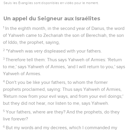
Seuls les Évangiles sont disponibles en vidéo pour le moment.
Un appel du Seigneur aux Israélites
1
In the eighth month, in the second year of Darius, the word
of Yahweh came to Zechariah the son of Berechiah, the son
of Iddo, the prophet, saying,
2
"Yahweh was very displeased with your fathers.
3
Therefore tell them: Thus says Yahweh of Armies: 'Return
to me,' says Yahweh of Armies, 'and I will return to you,' says
Yahweh of Armies.
4
Don't you be like your fathers, to whom the former
prophets proclaimed, saying: Thus says Yahweh of Armies,
'Return now from your evil ways, and from your evil doings;'
but they did not hear, nor listen to me, says Yahweh.
5
Your fathers, where are they? And the prophets, do they
live forever?
6
But my words and my decrees, which I commanded my