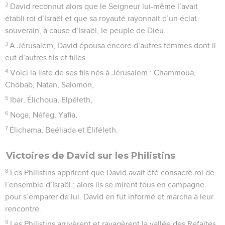
2
David reconnut alors que le Seigneur lui-même l’avait
établi roi d’Israël et que sa royauté rayonnait d’un éclat
souverain, à cause d’Israël, le peuple de Dieu.
3
A Jérusalem, David épousa encore d’autres femmes dont il
eut d’autres fils et filles.
4
Voici la liste de ses fils nés à Jérusalem : Chammoua,
Chobab, Natan, Salomon,
5
Ibar, Élichoua, Elpéleth,
6
Noga, Néfeg, Yafia,
7
Élichama, Beéliada et Éliféleth.
Victoires de David sur les Philistins
8
Les Philistins apprirent que David avait été consacré roi de
l’ensemble d’Israël ; alors ils se mirent tous en campagne
pour s’emparer de lui. David en fut informé et marcha à leur
rencontre.
9
Les Philistins arrivèrent et ravagèrent la vallée des Refaïtes.