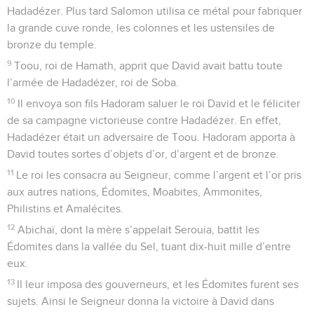
Hadadézer. Plus tard Salomon utilisa ce métal pour fabriquer
la grande cuve ronde, les colonnes et les ustensiles de
bronze du temple.
9
Toou, roi de Hamath, apprit que David avait battu toute
l’armée de Hadadézer, roi de Soba.
10
Il envoya son fils Hadoram saluer le roi David et le féliciter
de sa campagne victorieuse contre Hadadézer. En effet,
Hadadézer était un adversaire de Toou. Hadoram apporta à
David toutes sortes d’objets d’or, d’argent et de bronze.
11
Le roi les consacra au Seigneur, comme l’argent et l’or pris
aux autres nations, Édomites, Moabites, Ammonites,
Philistins et Amalécites.
12
Abichaï, dont la mère s’appelait Serouia, battit les
Édomites dans la vallée du Sel, tuant dix-huit mille d’entre
eux.
13
Il leur imposa des gouverneurs, et les Édomites furent ses
sujets. Ainsi le Seigneur donna la victoire à David dans