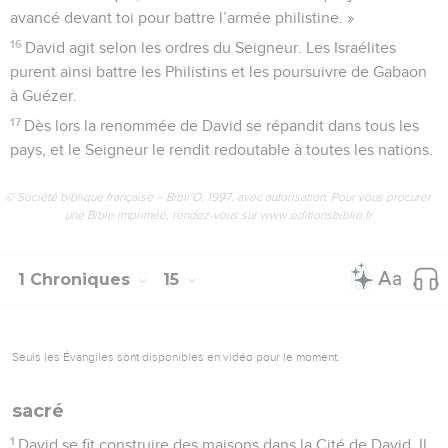
avancé devant toi pour battre l’armée philistine. »
16
David agit selon les ordres du Seigneur. Les Israélites
purent ainsi battre les Philistins et les poursuivre de Gabaon
à Guézer.
17
Dès lors la renommée de David se répandit dans tous les
pays, et le Seigneur le rendit redoutable à toutes les nations.
© Société biblique française – Bibli’O, 1997, avec autorisation. Pour vous procurer
une Bible imprimée, rendez-vous sur www.editionsbiblio.fr
1 Chroniques
15
Seuls les Évangiles sont disponibles en vidéo pour le moment.
sacré
1
David se fit construire des maisons dans la Cité de David. Il