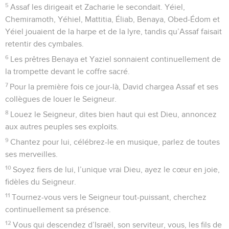
5
Assaf les dirigeait et Zacharie le secondait. Yéiel,
Chemiramoth, Yéhiel, Mattitia, Éliab, Benaya, Obed-Édom et
Yéiel jouaient de la harpe et de la lyre, tandis qu’Assaf faisait
retentir des cymbales.
6
Les prêtres Benaya et Yaziel sonnaient continuellement de
la trompette devant le coffre sacré.
7
Pour la première fois ce jour-là, David chargea Assaf et ses
collègues de louer le Seigneur.
8
Louez le Seigneur, dites bien haut qui est Dieu, annoncez
aux autres peuples ses exploits.
9
Chantez pour lui, célébrez-le en musique, parlez de toutes
ses merveilles.
10
Soyez fiers de lui, l’unique vrai Dieu, ayez le cœur en joie,
fidèles du Seigneur.
11
Tournez-vous vers le Seigneur tout-puissant, cherchez
continuellement sa présence.
12
Vous qui descendez d’Israël, son serviteur, vous, les fils de