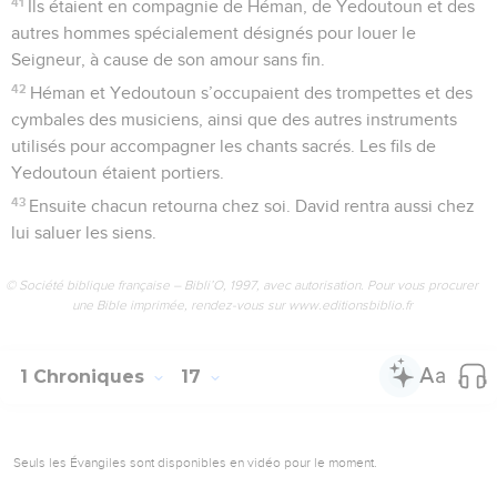
41
Ils étaient en compagnie de Héman, de Yedoutoun et des
autres hommes spécialement désignés pour louer le
Seigneur, à cause de son amour sans fin.
42
Héman et Yedoutoun s’occupaient des trompettes et des
cymbales des musiciens, ainsi que des autres instruments
utilisés pour accompagner les chants sacrés. Les fils de
Yedoutoun étaient portiers.
43
Ensuite chacun retourna chez soi. David rentra aussi chez
lui saluer les siens.
© Société biblique française – Bibli’O, 1997, avec autorisation. Pour vous procurer
une Bible imprimée, rendez-vous sur www.editionsbiblio.fr
1 Chroniques
17
Seuls les Évangiles sont disponibles en vidéo pour le moment.