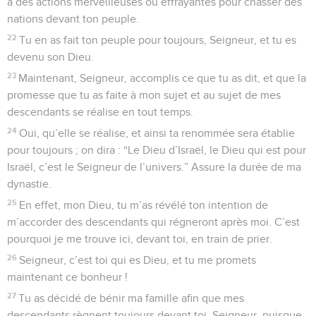
à des actions merveilleuses ou effrayantes pour chasser des
nations devant ton peuple.
22
Tu en as fait ton peuple pour toujours, Seigneur, et tu es
devenu son Dieu.
23
Maintenant, Seigneur, accomplis ce que tu as dit, et que la
promesse que tu as faite à mon sujet et au sujet de mes
descendants se réalise en tout temps.
24
Oui, qu’elle se réalise, et ainsi ta renommée sera établie
pour toujours ; on dira : “Le Dieu d’Israël, le Dieu qui est pour
Israël, c’est le Seigneur de l’univers.” Assure la durée de ma
dynastie.
25
En effet, mon Dieu, tu m’as révélé ton intention de
m’accorder des descendants qui régneront après moi. C’est
pourquoi je me trouve ici, devant toi, en train de prier.
26
Seigneur, c’est toi qui es Dieu, et tu me promets
maintenant ce bonheur !
27
Tu as décidé de bénir ma famille afin que mes
descendants règnent toujours devant toi. Seigneur, puisque