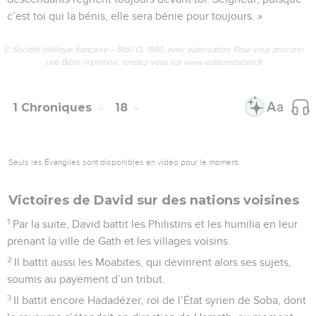
c’est toi qui la bénis, elle sera bénie pour toujours. »
© Société biblique française – Bibli’O, 1997, avec autorisation. Pour vous procurer
une Bible imprimée, rendez-vous sur www.editionsbiblio.fr
1 Chroniques
18
Seuls les Évangiles sont disponibles en vidéo pour le moment.
Victoires de David sur des nations voisines
1
Par la suite, David battit les Philistins et les humilia en leur
prenant la ville de Gath et les villages voisins.
2
Il battit aussi les Moabites, qui devinrent alors ses sujets,
soumis au payement d’un tribut.
3
Il battit encore Hadadézer, roi de l’État syrien de Soba, dont