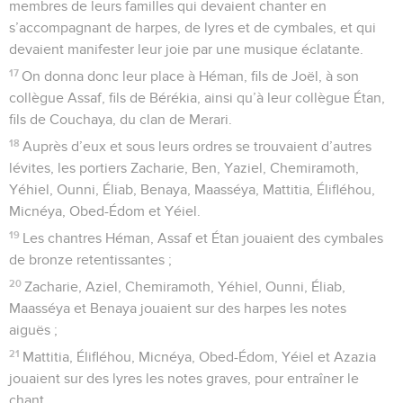
membres de leurs familles qui devaient chanter en
s’accompagnant de harpes, de lyres et de cymbales, et qui
devaient manifester leur joie par une musique éclatante.
17
On donna donc leur place à Héman, fils de Joël, à son
collègue Assaf, fils de Bérékia, ainsi qu’à leur collègue Étan,
fils de Couchaya, du clan de Merari.
18
Auprès d’eux et sous leurs ordres se trouvaient d’autres
lévites, les portiers Zacharie, Ben, Yaziel, Chemiramoth,
Yéhiel, Ounni, Éliab, Benaya, Maasséya, Mattitia, Élifléhou,
Micnéya, Obed-Édom et Yéiel.
19
Les chantres Héman, Assaf et Étan jouaient des cymbales
de bronze retentissantes ;
20
Zacharie, Aziel, Chemiramoth, Yéhiel, Ounni, Éliab,
Maasséya et Benaya jouaient sur des harpes les notes
aiguës ;
21
Mattitia, Élifléhou, Micnéya, Obed-Édom, Yéiel et Azazia
jouaient sur des lyres les notes graves, pour entraîner le
chant.