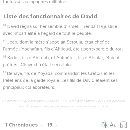
toutes ses campagnes militaires.
Liste des fonctionnaires de David
14
David régna sur l’ensemble d’Israël. Il rendait la justice
avec impartialité à l’égard de tout le peuple.
15
Joab, dont la mère s’appelait Serouia, était chef de
l’armée ; Yochafath, fils d’Ahiloud, était porte-parole du roi ;
16
Sadoc, fils d’Ahitoub, et Abimélek, fils d’Abiatar, étaient
prêtres ; Chavecha était secrétaire ;
17
Benaya, fils de Yoyada, commandait les Crétois et les
Pélétiens de la garde royale. Les fils de David étaient ses
principaux collaborateurs.
© Société biblique française – Bibli’O, 1997, avec autorisation. Pour vous procurer
une Bible imprimée, rendez-vous sur www.editionsbiblio.fr
1 Chroniques
19