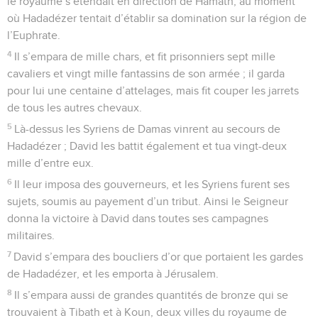
le royaume s’étendait en direction de Hamath, au moment
où Hadadézer tentait d’établir sa domination sur la région de
l’Euphrate.
4
Il s’empara de mille chars, et fit prisonniers sept mille
cavaliers et vingt mille fantassins de son armée ; il garda
pour lui une centaine d’attelages, mais fit couper les jarrets
de tous les autres chevaux.
5
Là-dessus les Syriens de Damas vinrent au secours de
Hadadézer ; David les battit également et tua vingt-deux
mille d’entre eux.
6
Il leur imposa des gouverneurs, et les Syriens furent ses
sujets, soumis au payement d’un tribut. Ainsi le Seigneur
donna la victoire à David dans toutes ses campagnes
militaires.
7
David s’empara des boucliers d’or que portaient les gardes
de Hadadézer, et les emporta à Jérusalem.
8
Il s’empara aussi de grandes quantités de bronze qui se
trouvaient à Tibath et à Koun, deux villes du royaume de