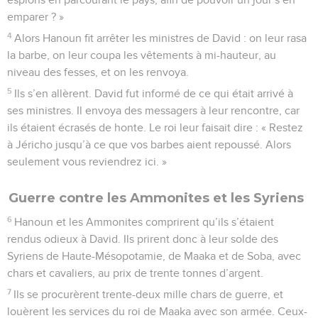
emparer ? »
4
Alors Hanoun fit arrêter les ministres de David : on leur rasa
la barbe, on leur coupa les vêtements à mi-hauteur, au
niveau des fesses, et on les renvoya.
5
Ils s’en allèrent. David fut informé de ce qui était arrivé à
ses ministres. Il envoya des messagers à leur rencontre, car
ils étaient écrasés de honte. Le roi leur faisait dire : « Restez
à Jéricho jusqu’à ce que vos barbes aient repoussé. Alors
seulement vous reviendrez ici. »
Guerre contre les Ammonites et les Syriens
6
Hanoun et les Ammonites comprirent qu’ils s’étaient
rendus odieux à David. Ils prirent donc à leur solde des
Syriens de Haute-Mésopotamie, de Maaka et de Soba, avec
chars et cavaliers, au prix de trente tonnes d’argent.
7
Ils se procurèrent trente-deux mille chars de guerre, et
louèrent les services du roi de Maaka avec son armée. Ceux-