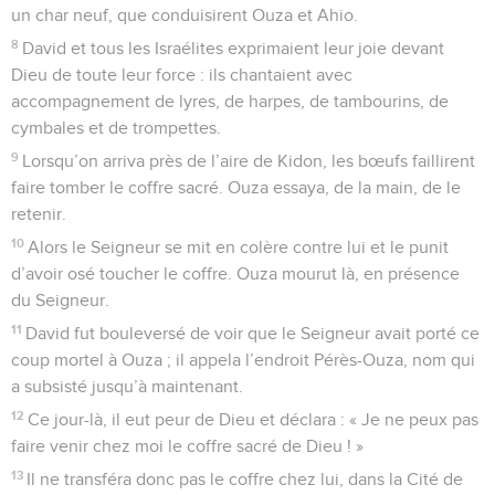
un char neuf, que conduisirent Ouza et Ahio.
8
David et tous les Israélites exprimaient leur joie devant
Dieu de toute leur force : ils chantaient avec
accompagnement de lyres, de harpes, de tambourins, de
cymbales et de trompettes.
9
Lorsqu’on arriva près de l’aire de Kidon, les bœufs faillirent
faire tomber le coffre sacré. Ouza essaya, de la main, de le
retenir.
10
Alors le Seigneur se mit en colère contre lui et le punit
d’avoir osé toucher le coffre. Ouza mourut là, en présence
du Seigneur.
11
David fut bouleversé de voir que le Seigneur avait porté ce
coup mortel à Ouza ; il appela l’endroit Pérès-Ouza, nom qui
a subsisté jusqu’à maintenant.
12
Ce jour-là, il eut peur de Dieu et déclara : « Je ne peux pas
faire venir chez moi le coffre sacré de Dieu ! »
13
Il ne transféra donc pas le coffre chez lui, dans la Cité de