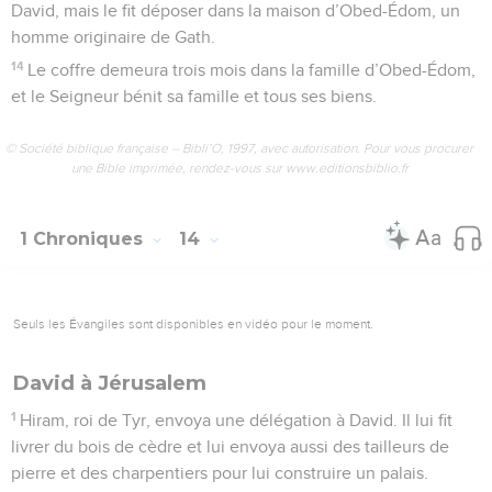
David, mais le fit déposer dans la maison d’Obed-Édom, un
homme originaire de Gath.
14
Le coffre demeura trois mois dans la famille d’Obed-Édom,
et le Seigneur bénit sa famille et tous ses biens.
© Société biblique française – Bibli’O, 1997, avec autorisation. Pour vous procurer
une Bible imprimée, rendez-vous sur www.editionsbiblio.fr
1 Chroniques
14
Seuls les Évangiles sont disponibles en vidéo pour le moment.
David à Jérusalem
1
Hiram, roi de Tyr, envoya une délégation à David. Il lui fit
livrer du bois de cèdre et lui envoya aussi des tailleurs de
pierre et des charpentiers pour lui construire un palais.