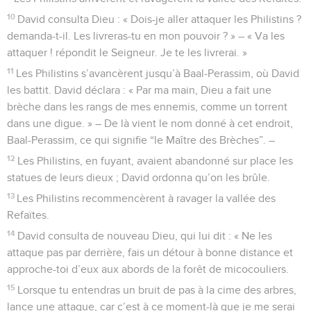
10
David consulta Dieu : « Dois-je aller attaquer les Philistins ?
demanda-t-il. Les livreras-tu en mon pouvoir ? » – « Va les
attaquer ! répondit le Seigneur. Je te les livrerai. »
11
Les Philistins s’avancèrent jusqu’à Baal-Perassim, où David
les battit. David déclara : « Par ma main, Dieu a fait une
brèche dans les rangs de mes ennemis, comme un torrent
dans une digue. » – De là vient le nom donné à cet endroit,
Baal-Perassim, ce qui signifie “le Maître des Brèches”. –
12
Les Philistins, en fuyant, avaient abandonné sur place les
statues de leurs dieux ; David ordonna qu’on les brûle.
13
Les Philistins recommencèrent à ravager la vallée des
Refaïtes.
14
David consulta de nouveau Dieu, qui lui dit : « Ne les
attaque pas par derrière, fais un détour à bonne distance et
approche-toi d’eux aux abords de la forêt de micocouliers.
15
Lorsque tu entendras un bruit de pas à la cime des arbres,
lance une attaque, car c’est à ce moment-là que je me serai