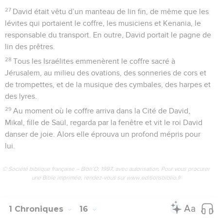
27
David était vêtu d’un manteau de lin fin, de même que les
lévites qui portaient le coffre, les musiciens et Kenania, le
responsable du transport. En outre, David portait le pagne de
lin des prêtres.
28
Tous les Israélites emmenèrent le coffre sacré à
Jérusalem, au milieu des ovations, des sonneries de cors et
de trompettes, et de la musique des cymbales, des harpes et
des lyres.
29
Au moment où le coffre arriva dans la Cité de David,
Mikal, fille de Saül, regarda par la fenêtre et vit le roi David
danser de joie. Alors elle éprouva un profond mépris pour
lui.
© Société biblique française – Bibli’O, 1997, avec autorisation. Pour vous procurer
une Bible imprimée, rendez-vous sur www.editionsbiblio.fr
1 Chroniques
16