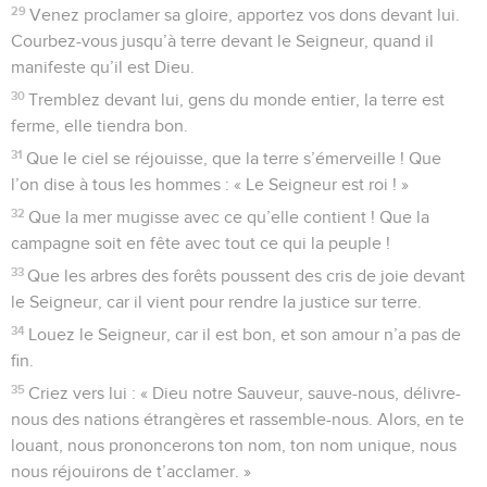
29
Venez proclamer sa gloire, apportez vos dons devant lui.
Courbez-vous jusqu’à terre devant le Seigneur, quand il
manifeste qu’il est Dieu.
30
Tremblez devant lui, gens du monde entier, la terre est
ferme, elle tiendra bon.
31
Que le ciel se réjouisse, que la terre s’émerveille ! Que
l’on dise à tous les hommes : « Le Seigneur est roi ! »
32
Que la mer mugisse avec ce qu’elle contient ! Que la
campagne soit en fête avec tout ce qui la peuple !
33
Que les arbres des forêts poussent des cris de joie devant
le Seigneur, car il vient pour rendre la justice sur terre.
34
Louez le Seigneur, car il est bon, et son amour n’a pas de
fin.
35
Criez vers lui : « Dieu notre Sauveur, sauve-nous, délivre-
nous des nations étrangères et rassemble-nous. Alors, en te
louant, nous prononcerons ton nom, ton nom unique, nous
nous réjouirons de t’acclamer. »