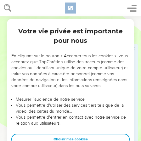
armés de boucliers et de lances.
36
De la tribu de Dan, 28 600 soldats prêts à se mettre en
ligne de bataille.
Français Courant
37
De la tribu d’Asser, 40 000 soldats bien entraînés et prêts,
Votre vie privée est importante
1 Chroniques
12
eux aussi, à se mettre en ligne de bataille.
pour nous
38
Des tribus installées à l’est du Jourdain, Ruben, Gad et la
moitié de Manassé, 120 000 hommes équipés de toutes
En cliquant sur le bouton « Accepter tous les cookies », vous
sortes d’armes.
acceptez que TopChrétien utilise des traceurs (comme des
cookies ou l'identifiant unique de votre compte utilisateur) et
39
Tous ces soldats, prêts à se ranger en bataille, vinrent à
traite vos données à caractère personnel (comme vos
Hébron et de tout cœur proclamèrent David roi sur
données de navigation et les informations renseignées dans
l’ensemble d’Israël. Les autres Israélites étaient tous
votre compte utilisateur) dans les buts suivants :
d’accord pour lui conférer cette royauté.
Mesurer l'audience de notre service
40
Ils restèrent là trois jours avec David, mangeant et buvant
Vous permettre d'utiliser des services tiers tels que de la
ce que leurs concitoyens avaient préparé pour eux.
vidéo, des cartes du monde…
Vous permettre d'entrer en contact avec notre service de
41
De plus des gens des régions voisines, et même d’Issakar,
relation aux utilisateurs.
de Zabulon et de Neftali, apportaient des quantités de vivres,
à dos d’ânes, de chameaux, de mulets et de bœufs : de la
Choisir mes cookies
farine, des gâteaux de figues, des grappes de raisins secs, du