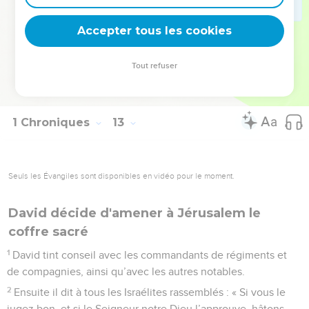
vin, de l’huile ; on amenait même des bœufs et des moutons.
Accepter tous les cookies
Tout le pays en effet vivait dans la joie.
© Société biblique française – Bibli’O, 1997, avec autorisation. Pour vous procurer
Tout refuser
une Bible imprimée, rendez-vous sur www.editionsbiblio.fr
1 Chroniques
13
Seuls les Évangiles sont disponibles en vidéo pour le moment.
David décide d'amener à Jérusalem le
coffre sacré
1
David tint conseil avec les commandants de régiments et
de compagnies, ainsi qu’avec les autres notables.
2
Ensuite il dit à tous les Israélites rassemblés : « Si vous le
jugez bon, et si le Seigneur notre Dieu l’approuve, hâtons-