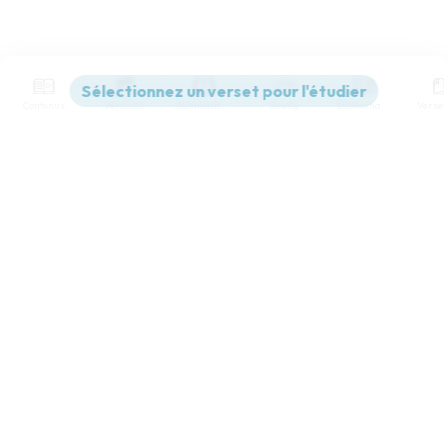
Contenus
Versions
Commentaires
Strong
Dictionnaire
Paramètres de lecture
Afficher les numéros de versets
Mode dyslexique
Désactivé
Simple
Coul
eur
Police d'écriture
Serif
Sans-serif