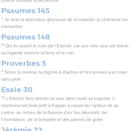
justice subsiste à perpétuité.
Psaumes 145
5
Je dirai la splendeur glorieuse de ta majesté, je chanterai tes
merveilles.
Psaumes 148
13
Qu’ils louent le nom de l’Eternel, car son nom seul est élevé,
sa majesté domine la terre et le ciel.
Proverbes 5
9
Sinon tu livreras ta dignité à d'autres et tes années à un mari
sans pitié ;
Esaïe 30
30
L'Eternel fera retentir sa voix dans toute sa majesté, il
montrera son bras prêt à frapper à cause de l’ardeur de sa
colère, au milieu de la flamme d'un feu dévorant, de
l'inondation, de la tempête et des pierres de grêle.
Jérémie 22