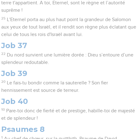
terre t'appartient. A toi, Eternel, sont le règne et l’autorité
suprême !
25
L'Eternel porta au plus haut point la grandeur de Salomon
aux yeux de tout Israël, et il rendit son règne plus éclatant que
celui de tous les rois d'Israël avant lui.
Job 37
22
Du nord survient une lumière dorée : Dieu s’entoure d’une
splendeur redoutable.
Job 39
20
Le fais-tu bondir comme la sauterelle ? Son fier
hennissement est source de terreur.
Job 40
10
Pare-toi donc de fierté et de prestige, habille-toi de majesté
et de splendeur !
Psaumes 8
1
Au chef de chœur, sur la guitthith. Psaume de David.