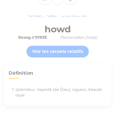
TopChrétien
TopBible
Lexique Hébreu / Grec
howd
Strong n°01935
Prononciation [hode]
Voir les versets relatifs
Définition
splendeur, majesté (de Dieu), vigueur, beauté,
royal