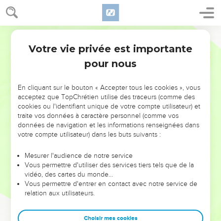
Votre vie privée est importante
pour nous
NE MANQUEZ PAS L’ÉVÉNEMENT
En cliquant sur le bouton « Accepter tous les cookies », vous
DE L’ANNÉE !
acceptez que TopChrétien utilise des traceurs (comme des
cookies ou l'identifiant unique de votre compte utilisateur) et
ET SI LEURS ERREURS POUVAIENT VOUS ÉVITER LES
traite vos données à caractère personnel (comme vos
VOTRES ?
données de navigation et les informations renseignées dans
votre compte utilisateur) dans les buts suivants :
On admire souvent les leaders pour leurs réussites, leur impact,
leur foi ou leur vision. Mais on voit moins les doutes, les erreurs
Mesurer l'audience de notre service
Vous permettre d'utiliser des services tiers tels que de la
et les saisons difficiles qu'ils ont traversés, alors même que ce
vidéo, des cartes du monde…
sont elles qui les ont façonnés.
Vous permettre d'entrer en contact avec notre service de
relation aux utilisateurs.
Dans cette conférence, leaders, entrepreneurs, et responsables
reviennent sur les erreurs marquantes de leur parcours et les
clés pour avancer avec plus de sagesse afin que leurs erreurs
Choisir mes cookies