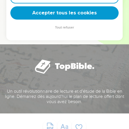
deviennent vos tremplins. Que vous guidiez un ministère, une
équipe, un groupe ou une famille, leur expérience est faite
Accepter tous les cookies
pour vous.
Tout refuser
Je découvre l’événement
Un outil révolutionnaire de lecture et d'étude de la Bible en
ligne. Démarrez dès aujourd'hui le plan de lecture offert dont
vous avez besoin.