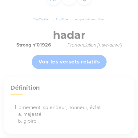
TopChrétien
TopBible
Lexique Hébreu / Grec
hadar
Strong n°01926
Prononciation [haw-dawr']
Voir les versets relatifs
Définition
ornement, splendeur, honneur, éclat
majesté
gloire