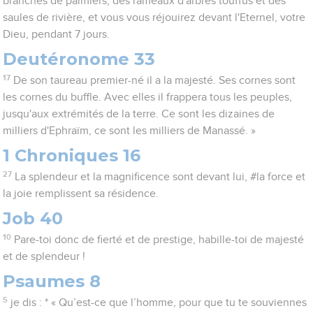
branches de palmiers, des rameaux d'arbres touffus et des
saules de rivière, et vous vous réjouirez devant l'Eternel, votre
Dieu, pendant 7 jours.
Deutéronome 33
17
De son taureau premier-né il a la majesté. Ses cornes sont
les cornes du buffle. Avec elles il frappera tous les peuples,
jusqu'aux extrémités de la terre. Ce sont les dizaines de
milliers d'Ephraïm, ce sont les milliers de Manassé. »
1 Chroniques 16
27
La splendeur et la magnificence sont devant lui, #la force et
la joie remplissent sa résidence.
Job 40
10
Pare-toi donc de fierté et de prestige, habille-toi de majesté
et de splendeur !
Psaumes 8
5
je dis : * « Qu’est-ce que l’homme, pour que tu te souviennes