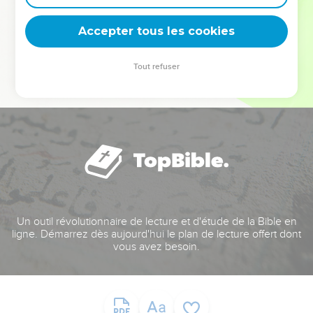
deviennent vos tremplins. Que vous guidiez un ministère, une
équipe, un groupe ou une famille, leur expérience est faite
Accepter tous les cookies
pour vous.
Tout refuser
Je découvre l’événement
Un outil révolutionnaire de lecture et d'étude de la Bible en
ligne. Démarrez dès aujourd'hui le plan de lecture offert dont
vous avez besoin.