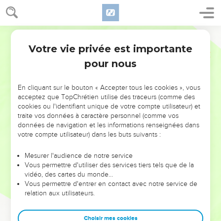
Votre vie privée est importante
pour nous
NE MANQUEZ PAS L’ÉVÉNEMENT
En cliquant sur le bouton « Accepter tous les cookies », vous
DE L’ANNÉE !
acceptez que TopChrétien utilise des traceurs (comme des
cookies ou l'identifiant unique de votre compte utilisateur) et
ET SI LEURS ERREURS POUVAIENT VOUS ÉVITER LES
traite vos données à caractère personnel (comme vos
VOTRES ?
données de navigation et les informations renseignées dans
votre compte utilisateur) dans les buts suivants :
On admire souvent les leaders pour leurs réussites, leur impact,
leur foi ou leur vision. Mais on voit moins les doutes, les erreurs
Mesurer l'audience de notre service
Vous permettre d'utiliser des services tiers tels que de la
et les saisons difficiles qu'ils ont traversés, alors même que ce
vidéo, des cartes du monde…
sont elles qui les ont façonnés.
Vous permettre d'entrer en contact avec notre service de
relation aux utilisateurs.
Dans cette conférence, leaders, entrepreneurs, et responsables
reviennent sur les erreurs marquantes de leur parcours et les
clés pour avancer avec plus de sagesse afin que leurs erreurs
Choisir mes cookies