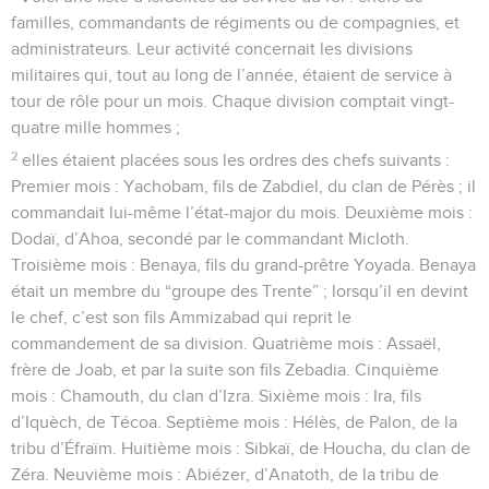
familles, commandants de régiments ou de compagnies, et
administrateurs. Leur activité concernait les divisions
militaires qui, tout au long de l’année, étaient de service à
tour de rôle pour un mois. Chaque division comptait vingt-
quatre mille hommes ;
2
elles étaient placées sous les ordres des chefs suivants :
Premier mois : Yachobam, fils de Zabdiel, du clan de Pérès ; il
commandait lui-même l’état-major du mois. Deuxième mois :
Dodaï, d’Ahoa, secondé par le commandant Micloth.
Troisième mois : Benaya, fils du grand-prêtre Yoyada. Benaya
était un membre du “groupe des Trente” ; lorsqu’il en devint
le chef, c’est son fils Ammizabad qui reprit le
commandement de sa division. Quatrième mois : Assaël,
frère de Joab, et par la suite son fils Zebadia. Cinquième
mois : Chamouth, du clan d’Izra. Sixième mois : Ira, fils
d’Iquèch, de Técoa. Septième mois : Hélès, de Palon, de la
tribu d’Éfraïm. Huitième mois : Sibkaï, de Houcha, du clan de
Zéra. Neuvième mois : Abiézer, d’Anatoth, de la tribu de