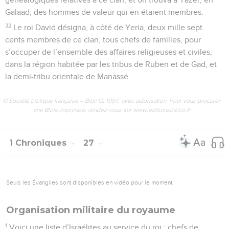
Galaad, des hommes de valeur qui en étaient membres.
32
Le roi David désigna, à côté de Yeria, deux mille sept
cents membres de ce clan, tous chefs de familles, pour
s’occuper de l’ensemble des affaires religieuses et civiles,
dans la région habitée par les tribus de Ruben et de Gad, et
la demi-tribu orientale de Manassé.
© Société biblique française – Bibli’O, 1997, avec autorisation. Pour vous procurer
une Bible imprimée, rendez-vous sur www.editionsbiblio.fr
1 Chroniques
27
Seuls les Évangiles sont disponibles en vidéo pour le moment.
Organisation militaire du royaume
1
Voici une liste d’Israélites au service du roi : chefs de