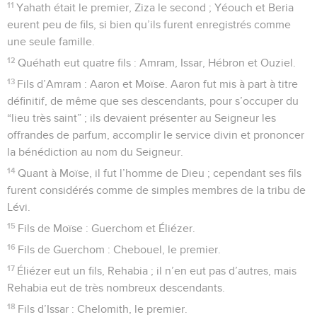
11
Yahath était le premier, Ziza le second ; Yéouch et Beria
eurent peu de fils, si bien qu’ils furent enregistrés comme
une seule famille.
12
Quéhath eut quatre fils : Amram, Issar, Hébron et Ouziel.
13
Fils d’Amram : Aaron et Moïse. Aaron fut mis à part à titre
définitif, de même que ses descendants, pour s’occuper du
“lieu très saint” ; ils devaient présenter au Seigneur les
offrandes de parfum, accomplir le service divin et prononcer
la bénédiction au nom du Seigneur.
14
Quant à Moïse, il fut l’homme de Dieu ; cependant ses fils
furent considérés comme de simples membres de la tribu de
Lévi.
15
Fils de Moïse : Guerchom et Éliézer.
16
Fils de Guerchom : Chebouel, le premier.
17
Éliézer eut un fils, Rehabia ; il n’en eut pas d’autres, mais
Rehabia eut de très nombreux descendants.
18
Fils d’Issar : Chelomith, le premier.