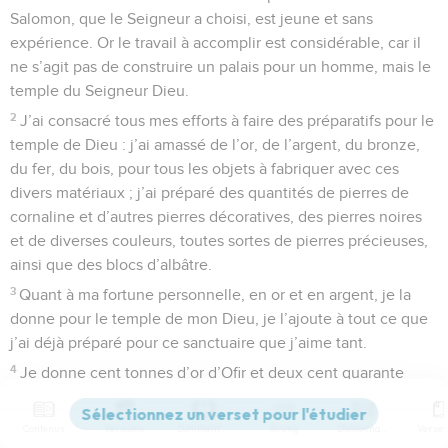
Salomon, que le Seigneur a choisi, est jeune et sans
expérience. Or le travail à accomplir est considérable, car il
ne s’agit pas de construire un palais pour un homme, mais le
temple du Seigneur Dieu.
2
J’ai consacré tous mes efforts à faire des préparatifs pour le
temple de Dieu : j’ai amassé de l’or, de l’argent, du bronze,
du fer, du bois, pour tous les objets à fabriquer avec ces
divers matériaux ; j’ai préparé des quantités de pierres de
cornaline et d’autres pierres décoratives, des pierres noires
et de diverses couleurs, toutes sortes de pierres précieuses,
ainsi que des blocs d’albâtre.
3
Quant à ma fortune personnelle, en or et en argent, je la
donne pour le temple de mon Dieu, je l’ajoute à tout ce que
j’ai déjà préparé pour ce sanctuaire que j’aime tant.
4
Je donne cent tonnes d’or d’Ofir et deux cent quarante
tonnes d’argent fin destiné à recouvrir les parois du temple.
5
Et maintenant, qui de vous s’engage librement à consacrer
Contenus
Versions
Commentaires
Strong
Dictionnaire