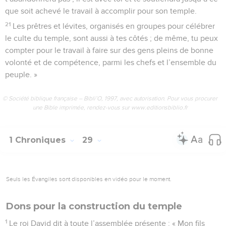
que soit achevé le travail à accomplir pour son temple.
21
Les prêtres et lévites, organisés en groupes pour célébrer
le culte du temple, sont aussi à tes côtés ; de même, tu peux
compter pour le travail à faire sur des gens pleins de bonne
volonté et de compétence, parmi les chefs et l’ensemble du
peuple. »
© Société biblique française – Bibli’O, 1997, avec autorisation. Pour vous procurer
une Bible imprimée, rendez-vous sur www.editionsbiblio.fr
1 Chroniques
29
Seuls les Évangiles sont disponibles en vidéo pour le moment.
Dons pour la construction du temple
1
Le roi David dit à toute l’assemblée présente : « Mon fils