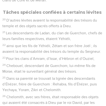
clans de Coré et de Merari.
Tâches spéciales confiées à certains lévites
20
D’autres lévites avaient la responsabilité des trésors du
temple et des objets sacrés offerts à Dieu.
21
Les descendants de Ladan, du clan de Guerchon, chefs de
leurs familles respectives, étaient Yéhiéli,
22
ainsi que les fils de Yéhiéli, Zétam et son frère Joël ; ils
avaient la responsabilité des trésors du temple du Seigneur.
23
Pour les clans d’Amram, d’Issar, d’Hébron et d’Ouziel,
24
Chebouel, descendant de Guerchom, lui-même fils de
Moïse, était le surveillant général des trésors.
25
Dans sa parenté se trouvait la lignée des descendants
d’Éliézer, frère de Guerchom : Rehabia, fils d’Éliézer, puis
Yechaya, Yoram, Zikri et Chelomith.
26
Chelomith, avec ses frères, était responsable des objets
qui avaient été consacrés à Dieu par le roi David, par les