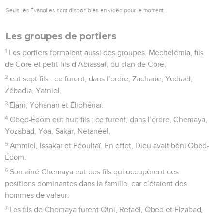
Seuls les Évangiles sont disponibles en vidéo pour le moment.
Les groupes de portiers
1
Les portiers formaient aussi des groupes. Mechélémia, fils
de Coré et petit-fils d’Abiassaf, du clan de Coré,
2
eut sept fils : ce furent, dans l’ordre, Zacharie, Yediaël,
Zébadia, Yatniel,
3
Élam, Yohanan et Éliohénaï.
4
Obed-Édom eut huit fils : ce furent, dans l’ordre, Chemaya,
Yozabad, Yoa, Sakar, Netanéel,
5
Ammiel, Issakar et Péoultaï. En effet, Dieu avait béni Obed-
Édom.
6
Son aîné Chemaya eut des fils qui occupèrent des
positions dominantes dans la famille, car c’étaient des
hommes de valeur.
7
Les fils de Chemaya furent Otni, Refaël, Obed et Elzabad,