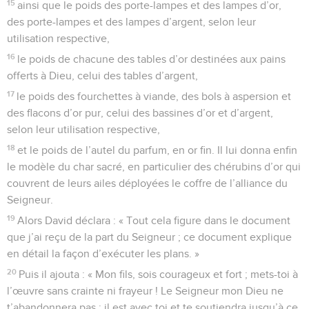
15
ainsi que le poids des porte-lampes et des lampes d’or,
des porte-lampes et des lampes d’argent, selon leur
utilisation respective,
16
le poids de chacune des tables d’or destinées aux pains
offerts à Dieu, celui des tables d’argent,
17
le poids des fourchettes à viande, des bols à aspersion et
des flacons d’or pur, celui des bassines d’or et d’argent,
selon leur utilisation respective,
18
et le poids de l’autel du parfum, en or fin. Il lui donna enfin
le modèle du char sacré, en particulier des chérubins d’or qui
couvrent de leurs ailes déployées le coffre de l’alliance du
Seigneur.
19
Alors David déclara : « Tout cela figure dans le document
que j’ai reçu de la part du Seigneur ; ce document explique
en détail la façon d’exécuter les plans. »
20
Puis il ajouta : « Mon fils, sois courageux et fort ; mets-toi à
l’œuvre sans crainte ni frayeur ! Le Seigneur mon Dieu ne
t’abandonnera pas ; il est avec toi et te soutiendra jusqu’à ce