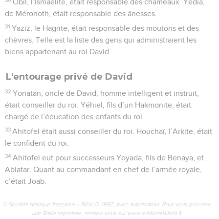
Obil, l’Ismaélite, était responsable des chameaux. Yédia,
de Méronoth, était responsable des ânesses.
31
Yaziz, le Hagrite, était responsable des moutons et des
chèvres. Telle est la liste des gens qui administraient les
biens appartenant au roi David.
L'entourage privé de David
32
Yonatan, oncle de David, homme intelligent et instruit,
était conseiller du roi. Yéhiel, fils d’un Hakmonite, était
chargé de l’éducation des enfants du roi.
33
Ahitofel était aussi conseiller du roi. Houchaï, l’Arkite, était
le confident du roi.
34
Ahitofel eut pour successeurs Yoyada, fils de Benaya, et
Abiatar. Quant au commandant en chef de l’armée royale,
c’était Joab.
© Société biblique française – Bibli’O, 1997, avec autorisation. Pour vous procurer
une Bible imprimée, rendez-vous sur www.editionsbiblio.fr