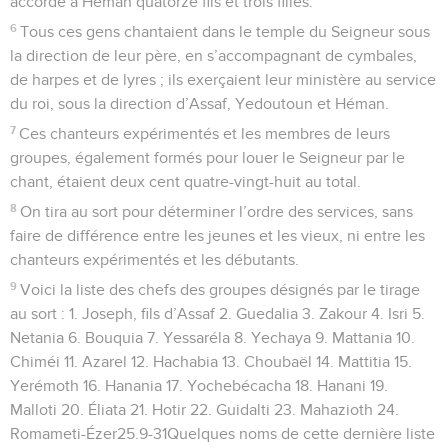
accordé à Héman quatorze fils et trois filles.
6
Tous ces gens chantaient dans le temple du Seigneur sous
la direction de leur père, en s’accompagnant de cymbales,
de harpes et de lyres ; ils exerçaient leur ministère au service
du roi, sous la direction d’Assaf, Yedoutoun et Héman.
7
Ces chanteurs expérimentés et les membres de leurs
groupes, également formés pour louer le Seigneur par le
chant, étaient deux cent quatre-vingt-huit au total.
8
On tira au sort pour déterminer l’ordre des services, sans
faire de différence entre les jeunes et les vieux, ni entre les
chanteurs expérimentés et les débutants.
9
Voici la liste des chefs des groupes désignés par le tirage
au sort : 1. Joseph, fils d’Assaf 2. Guedalia 3. Zakour 4. Isri 5.
Netania 6. Bouquia 7. Yessaréla 8. Yechaya 9. Mattania 10.
Chiméi 11. Azarel 12. Hachabia 13. Choubaël 14. Mattitia 15.
Yerémoth 16. Hanania 17. Yochebécacha 18. Hanani 19.
Malloti 20. Éliata 21. Hotir 22. Guidalti 23. Mahazioth 24.
Romameti-Ézer25.9-31Quelques noms de cette dernière liste