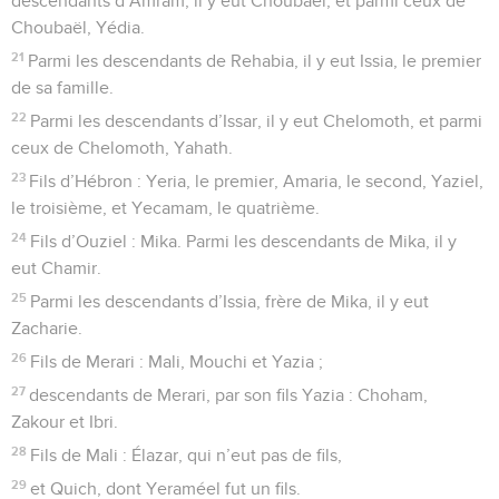
descendants d’Amram, il y eut Choubaël, et parmi ceux de
Choubaël, Yédia.
21
Parmi les descendants de Rehabia, il y eut Issia, le premier
de sa famille.
22
Parmi les descendants d’Issar, il y eut Chelomoth, et parmi
ceux de Chelomoth, Yahath.
23
Fils d’Hébron : Yeria, le premier, Amaria, le second, Yaziel,
le troisième, et Yecamam, le quatrième.
24
Fils d’Ouziel : Mika. Parmi les descendants de Mika, il y
eut Chamir.
25
Parmi les descendants d’Issia, frère de Mika, il y eut
Zacharie.
26
Fils de Merari : Mali, Mouchi et Yazia ;
27
descendants de Merari, par son fils Yazia : Choham,
Zakour et Ibri.
28
Fils de Mali : Élazar, qui n’eut pas de fils,
29
et Quich, dont Yeraméel fut un fils.