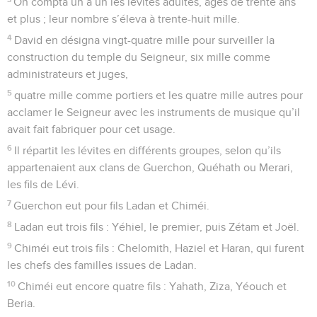
On compta un à un les lévites adultes, âgés de trente ans
et plus ; leur nombre s’éleva à trente-huit mille.
4
David en désigna vingt-quatre mille pour surveiller la
construction du temple du Seigneur, six mille comme
administrateurs et juges,
5
quatre mille comme portiers et les quatre mille autres pour
acclamer le Seigneur avec les instruments de musique qu’il
avait fait fabriquer pour cet usage.
6
Il répartit les lévites en différents groupes, selon qu’ils
appartenaient aux clans de Guerchon, Quéhath ou Merari,
les fils de Lévi.
7
Guerchon eut pour fils Ladan et Chiméi.
8
Ladan eut trois fils : Yéhiel, le premier, puis Zétam et Joël.
9
Chiméi eut trois fils : Chelomith, Haziel et Haran, qui furent
les chefs des familles issues de Ladan.
10
Chiméi eut encore quatre fils : Yahath, Ziza, Yéouch et
Beria.