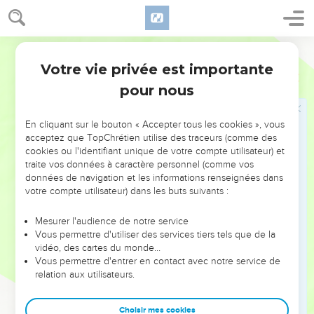
fer. J’ai aussi préparé du bois et des pierres. Tu pourras en
ajouter encore.
15
Tu auras à ton service des ouvriers, artisans spécialisés
Français Courant
dans le travail de la pierre et du bois, ou experts en tout
Votre vie privée est importante
1 Chroniques
22
autre ouvrage.
pour nous
16
Tu disposes d’une quantité inépuisable d’or, d’argent, de
bronze et de fer. Eh bien, mets-toi à l’ouvrage, et que le
En cliquant sur le bouton « Accepter tous les cookies », vous
Seigneur soit avec toi. »
acceptez que TopChrétien utilise des traceurs (comme des
cookies ou l'identifiant unique de votre compte utilisateur) et
17
Ensuite David ordonna à tous les chefs d’Israël de venir en
traite vos données à caractère personnel (comme vos
aide à son fils Salomon :
données de navigation et les informations renseignées dans
18
votre compte utilisateur) dans les buts suivants :
« Le Seigneur votre Dieu n’est-il pas avec vous ? leur dit-il.
Il vous a accordé la tranquillité de tous les côtés, depuis qu’il
Mesurer l'audience de notre service
a livré les anciens habitants du pays à mon pouvoir. Les voici
Vous permettre d'utiliser des services tiers tels que de la
maintenant soumis au Seigneur et à son peuple.
vidéo, des cartes du monde…
Vous permettre d'entrer en contact avec notre service de
19
Alors appliquez-vous de tout votre cœur et de tout votre
relation aux utilisateurs.
être à connaître la volonté du Seigneur votre Dieu. Mettez-
vous à l’ouvrage et construisez le sanctuaire du Seigneur
Choisir mes cookies
Dieu ; vous pourrez ainsi déposer le coffre de l’alliance du