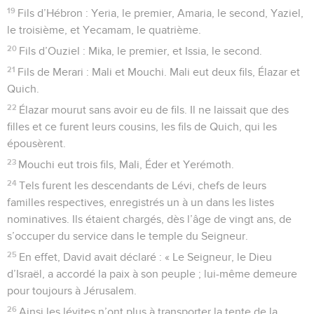
19
Fils d’Hébron : Yeria, le premier, Amaria, le second, Yaziel,
le troisième, et Yecamam, le quatrième.
20
Fils d’Ouziel : Mika, le premier, et Issia, le second.
21
Fils de Merari : Mali et Mouchi. Mali eut deux fils, Élazar et
Quich.
22
Élazar mourut sans avoir eu de fils. Il ne laissait que des
filles et ce furent leurs cousins, les fils de Quich, qui les
épousèrent.
23
Mouchi eut trois fils, Mali, Éder et Yerémoth.
24
Tels furent les descendants de Lévi, chefs de leurs
familles respectives, enregistrés un à un dans les listes
nominatives. Ils étaient chargés, dès l’âge de vingt ans, de
s’occuper du service dans le temple du Seigneur.
25
En effet, David avait déclaré : « Le Seigneur, le Dieu
d’Israël, a accordé la paix à son peuple ; lui-même demeure
pour toujours à Jérusalem.
26
Ainsi les lévites n’ont plus à transporter la tente de la