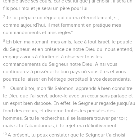
temple avec ses cours, car c’est lui que j’ai choisi ; il sera un
fils pour moi et je serai un père pour lui.
7
Je lui prépare un règne qui durera éternellement, si,
comme aujourd’hui, il met fermement en pratique mes
commandements et mes règles”.
8
Eh bien maintenant, mes amis, face à tout Israël, le peuple
du Seigneur, et en présence de notre Dieu qui nous entend,
engagez-vous à étudier et à observer tous les
commandements du Seigneur notre Dieu. Ainsi vous
continuerez à posséder le bon pays où vous êtes et vous
pourrez le laisser en héritage perpétuel à vos descendants.
9
– Quant à toi, mon fils Salomon, apprends à bien connaître
le Dieu que j’ai servi, adore-le avec un cœur sans partage et
un esprit bien disposé. En effet, le Seigneur regarde jusqu’au
fond des cœurs, et discerne toutes les pensées des
hommes. Si tu le recherches, il se laissera trouver par toi ;
mais si tu l’abandonnes, il te rejettera définitivement.
10
A présent, tu peux constater que le Seigneur t’a choisi