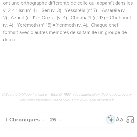
ont une orthographe différente de celle qui apparaît dans les
v. 2-4 : Isri (n° 4) = Seri (v. 3) ; Yessaréla (n° 7) = Assaréla (v.
2) ; Azarel (n° 11) = Ouziel (v. 4) ; Choubaël (n° 13) = Chebouel
(v. 4) ; Yerémoth (n° 15) = Yerimoth (v. 4).. Chaque chef
formait avec d’autres membres de sa famille un groupe de
douze.
© Société biblique française – Bibli’O, 1997, avec autorisation. Pour vous procurer
une Bible imprimée, rendez-vous sur www.editionsbiblio.fr
1 Chroniques
26