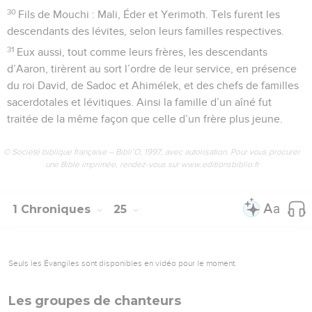
30
Fils de Mouchi : Mali, Éder et Yerimoth. Tels furent les
descendants des lévites, selon leurs familles respectives.
31
Eux aussi, tout comme leurs frères, les descendants
d’Aaron, tirèrent au sort l’ordre de leur service, en présence
du roi David, de Sadoc et Ahimélek, et des chefs de familles
sacerdotales et lévitiques. Ainsi la famille d’un aîné fut
traitée de la même façon que celle d’un frère plus jeune.
© Société biblique française – Bibli’O, 1997, avec autorisation. Pour vous procurer
une Bible imprimée, rendez-vous sur www.editionsbiblio.fr
1 Chroniques
25
Seuls les Évangiles sont disponibles en vidéo pour le moment.
Les groupes de chanteurs