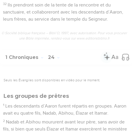
32
Ils prendront soin de la tente de la rencontre et du
sanctuaire, et collaboreront avec les descendants d’Aaron,
leurs frères, au service dans le temple du Seigneur.
© Société biblique française – Bibli’O, 1997, avec autorisation. Pour vous procurer
une Bible imprimée, rendez-vous sur www.editionsbiblio.fr
1 Chroniques
24
Seuls les Évangiles sont disponibles en vidéo pour le moment.
Les groupes de prêtres
1
Les descendants d’Aaron furent répartis en groupes. Aaron
avait eu quatre fils, Nadab, Abihou, Élazar et Itamar.
2
Nadab et Abihou moururent avant leur père, sans avoir de
fils, si bien que seuls Élazar et Itamar exercèrent le ministère