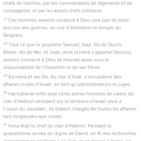
chefs de familles, par les commandants de régiments et de
compagnies, et par les autres chefs militaires.
27
Ces hommes avaient consacré à Dieu une part du butin
pris lors des guerres, en vue d’entretenir le temple du
Seigneur.
28
Tout ce que le prophète Samuel, Saül, fils de Quich,
Abner, fils de Ner, et Joab, dont la mère s’appelait Serouia,
avaient consacré à Dieu se trouvait aussi sous la
responsabilité de Chelomith et de ses frères.
29
Kenania et ses fils, du clan d’Issar, s’occupaient des
affaires civiles d’Israël, en tant qu’administrateurs et juges.
30
Hachabia et mille sept cents autres hommes de valeur du
clan d’Hébron veillaient sur le territoire d’Israël situé à
l’ouest du Jourdain ; ils étaient chargés de toutes les affaires,
tant religieuses que civiles.
31
Yeria était le chef du clan d’Hébron. Pendant la
quarantième année du règne de David, on fit des recherches
généalogiques relatives à ce clan, et on trouva à Yazer, en