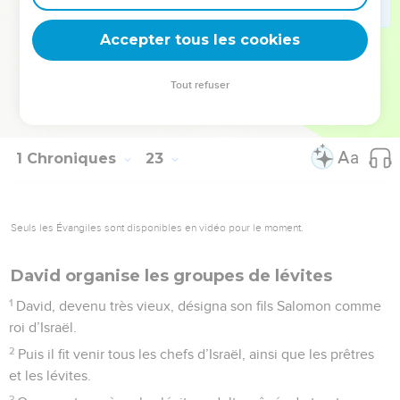
Seigneur et les objets consacrés à Dieu dans le temple que
Accepter tous les cookies
vous aurez construit en son honneur. »
© Société biblique française – Bibli’O, 1997, avec autorisation. Pour vous procurer
Tout refuser
une Bible imprimée, rendez-vous sur www.editionsbiblio.fr
1 Chroniques
23
Seuls les Évangiles sont disponibles en vidéo pour le moment.
David organise les groupes de lévites
1
David, devenu très vieux, désigna son fils Salomon comme
roi d’Israël.
2
Puis il fit venir tous les chefs d’Israël, ainsi que les prêtres
et les lévites.
3