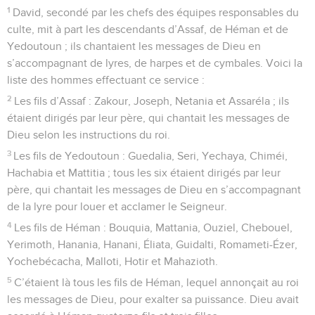
1
David, secondé par les chefs des équipes responsables du
culte, mit à part les descendants d’Assaf, de Héman et de
Yedoutoun ; ils chantaient les messages de Dieu en
s’accompagnant de lyres, de harpes et de cymbales. Voici la
liste des hommes effectuant ce service :
2
Les fils d’Assaf : Zakour, Joseph, Netania et Assaréla ; ils
étaient dirigés par leur père, qui chantait les messages de
Dieu selon les instructions du roi.
3
Les fils de Yedoutoun : Guedalia, Seri, Yechaya, Chiméi,
Hachabia et Mattitia ; tous les six étaient dirigés par leur
père, qui chantait les messages de Dieu en s’accompagnant
de la lyre pour louer et acclamer le Seigneur.
4
Les fils de Héman : Bouquia, Mattania, Ouziel, Chebouel,
Yerimoth, Hanania, Hanani, Éliata, Guidalti, Romameti-Ézer,
Yochebécacha, Malloti, Hotir et Mahazioth.
5
C’étaient là tous les fils de Héman, lequel annonçait au roi
les messages de Dieu, pour exalter sa puissance. Dieu avait