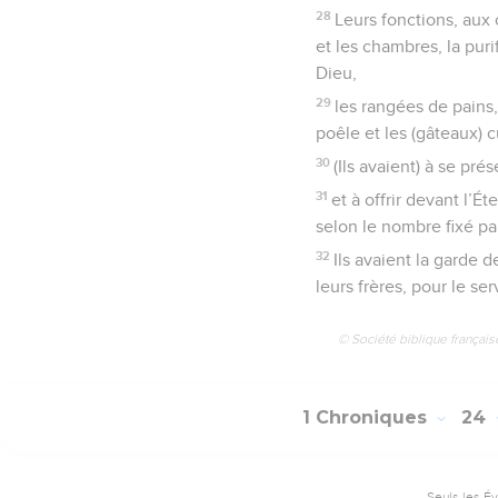
28
Leurs fonctions, aux 
et les chambres, la puri
Dieu,
29
les rangées de pains, 
poêle et les (gâteaux) c
30
(Ils avaient) à se pré
31
et à offrir devant l’É
selon le nombre fixé pa
32
Ils avaient la garde d
leurs frères, pour le se
© Société biblique français
1 Chroniques
24
Seuls les É