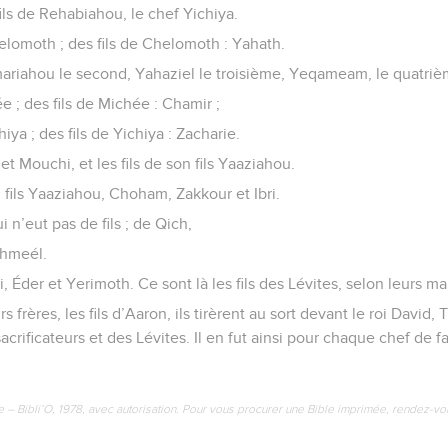
ls de Rehabiahou, le chef Yichiya.
elomoth ; des fils de Chelomoth : Yahath.
ariahou le second, Yahaziel le troisième, Yeqameam, le quatriè
ée ; des fils de Michée : Chamir ;
iya ; des fils de Yichiya : Zacharie.
 et Mouchi, et les fils de son fils Yaaziahou.
n fils Yaaziahou, Choham, Zakkour et Ibri.
i n’eut pas de fils ; de Qich,
rahmeél.
, Éder et Yerimoth. Ce sont là les fils des Lévites, selon leurs ma
 frères, les fils d’Aaron, ils tirèrent au sort devant le roi David,
acrificateurs et des Lévites. Il en fut ainsi pour chaque chef de
e – Bibli’O, 1978, avec autorisation. Pour vous procurer une Bible imprimée, rendez-vo