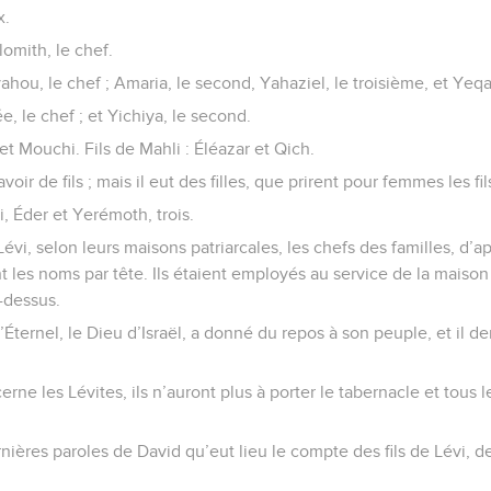
x.
lomith, le chef.
yahou, le chef ; Amaria, le second, Yahaziel, le troisième, et Ye
e, le chef ; et Yichiya, le second.
 et Mouchi. Fils de Mahli : Éléazar et Qich.
oir de fils ; mais il eut des filles, que prirent pour femmes les fil
i, Éder et Yerémoth, trois.
e Lévi, selon leurs maisons patriarcales, les chefs des familles, 
t les noms par tête. Ils étaient employés au service de la maison 
u-dessus.
 L’Éternel, le Dieu d’Israël, a donné du repos à son peuple, et il
erne les Lévites, ils n’auront plus à porter le tabernacle et tous 
rnières paroles de David qu’eut lieu le compte des fils de Lévi, d