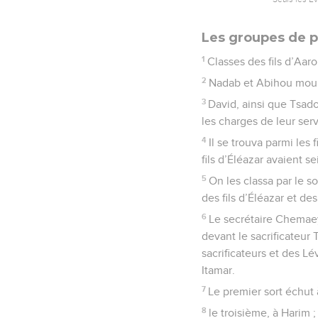
Les groupes de p
1
Classes des fils d’Aaro
2
Nadab et Abihou mourur
3
David, ainsi que Tsadoq
les charges de leur serv
4
Il se trouva parmi les 
fils d’Éléazar avaient s
5
On les classa par le so
des fils d’Éléazar et des 
6
Le secrétaire Chemaeya,
devant le sacrificateur 
sacrificateurs et des L
Itamar.
7
Le premier sort échut
8
le troisième, à Harim ;