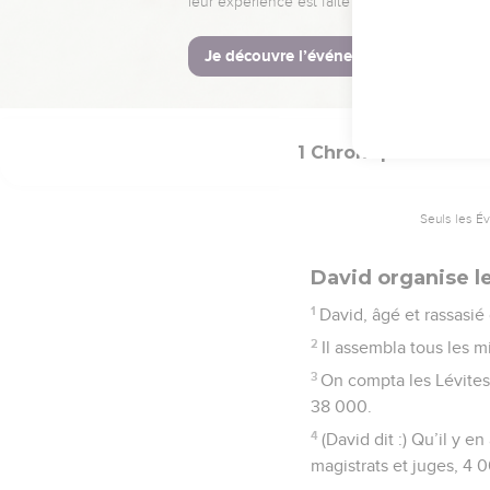
la maison qui sera bâti
© Société biblique français
1 Chroniques
23
Seuls les É
David organise l
1
David, âgé et rassasié d
2
Il assembla tous les min
3
On compta les Lévites,
38 000.
4
(David dit :) Qu’il y 
magistrats et juges, 4 