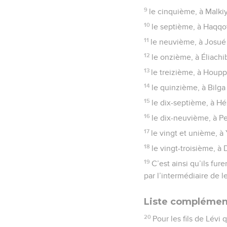
9
le cinquième, à Malkiy
10
le septième, à Haqqot
11
le neuvième, à Josué 
12
le onzième, à Éliachi
13
le treizième, à Houp
14
le quinzième, à Bilga 
15
le dix-septième, à Héz
16
le dix-neuvième, à Pe
17
le vingt et unième, à
18
le vingt-troisième, à
19
C’est ainsi qu’ils fur
par l’intermédiaire de l
Liste complément
20
Pour les fils de Lévi