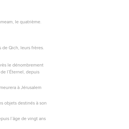
qameam, le quatrième.
s de Qich, leurs frères.
d’après le dénombrement
de l’Éternel, depuis
 demeurera à Jérusalem
les objets destinés à son
epuis l’âge de vingt ans