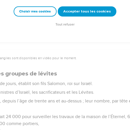
e au nom de l’Éternel.
Accepter tous les cookies
Choisir mes cookies
e – Bibli’O, 1978, avec autorisation. Pour vous procurer une Bible imprimée, rendez-vo
Tout refuser
vangiles sont disponibles en vidéo pour le moment.
es groupes de lévites
e jours, établit son fils Salomon, roi sur Israël.
istres d’Israël, les sacrificateurs et les Lévites.
 depuis l’âge de trente ans et au-dessus ; leur nombre, par tête
en ait 24 000 pour surveiller les travaux de la maison de l’Éterne
000 comme portiers,