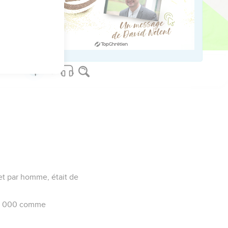
us sur www.editionsbiblio.fr
 et par homme, était de
l, 6 000 comme