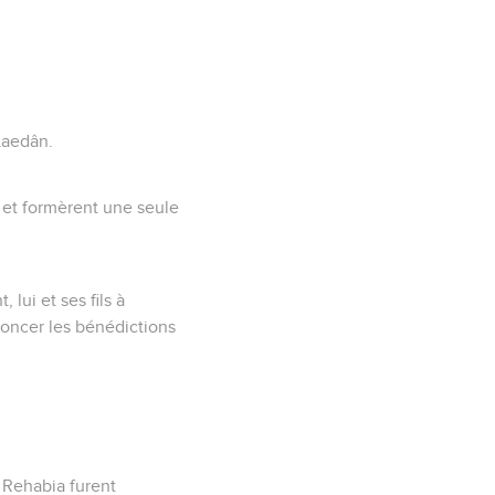
 Laedân.
s et formèrent une seule
 lui et ses fils à
ononcer les bénédictions
de Rehabia furent