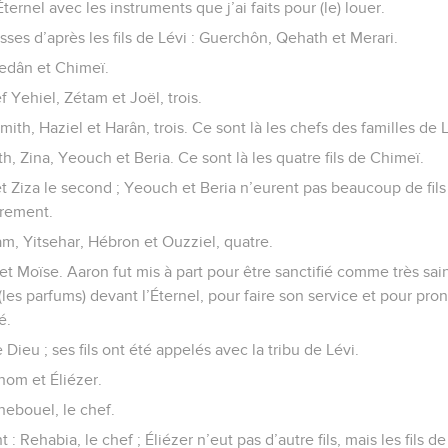
ternel avec les instruments que j’ai faits pour (le) louer.
asses d’après les fils de Lévi : Guerchôn, Qehath et Merari.
edân et Chimeï.
f Yehiel, Zétam et Joël, trois.
mith, Haziel et Harân, trois. Ce sont là les chefs des familles de
h, Zina, Yeouch et Beria. Ce sont là les quatre fils de Chimeï.
 et Ziza le second ; Yeouch et Beria n’eurent pas beaucoup de fil
brement.
m, Yitsehar, Hébron et Ouzziel, quatre.
t Moïse. Aaron fut mis à part pour être sanctifié comme très saint,
(les parfums) devant l’Éternel, pour faire son service et pour pr
é.
Dieu ; ses fils ont été appelés avec la tribu de Lévi.
hom et Éliézer.
hebouel, le chef.
nt : Rehabia, le chef ; Éliézer n’eut pas d’autre fils, mais les fils 