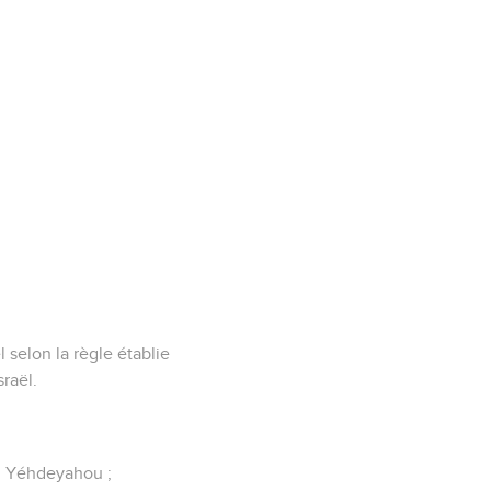
l selon la règle établie
sraël.
l : Yéhdeyahou ;