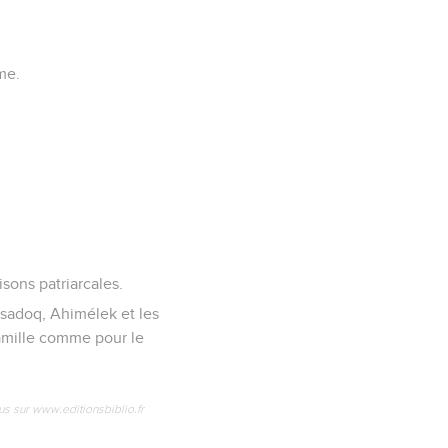
me.
isons patriarcales.
 Tsadoq, Ahimélek et les
 famille comme pour le
us sur www.editionsbiblio.fr