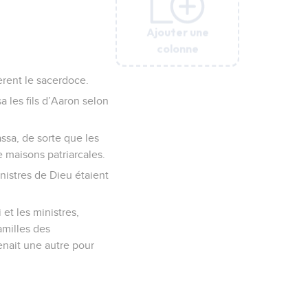
Ajouter une
Ajouter une
Ajouter une
Ajouter une
Ajouter une
Ajouter une
colonne
colonne
colonne
colonne
colonne
colonne
èrent le sacerdoce.
a les fils d’Aaron selon
lassa, de sorte que les
de maisons patriarcales.
ministres de Dieu étaient
 et les ministres,
amilles des
enait une autre pour