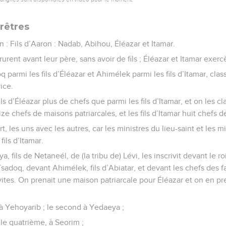
rêtres
n : Fils d’Aaron : Nadab, Abihou, Éléazar et Itamar.
ent avant leur père, sans avoir de fils ; Éléazar et Itamar exerc
 parmi les fils d’Éléazar et Ahimélek parmi les fils d’Itamar, class
ice.
fils d’Éléazar plus de chefs que parmi les fils d’Itamar, et on les c
eize chefs de maisons patriarcales, et les fils d’Itamar huit chefs 
rt, les uns avec les autres, car les ministres du lieu-saint et les 
fils d’Itamar.
 fils de Netaneél, de (la tribu de) Lévi, les inscrivit devant le roi
Tsadoq, devant Ahimélek, fils d’Abiatar, et devant les chefs des f
évites. On prenait une maison patriarcale pour Éléazar et on en pr
 à Yehoyarib ; le second à Yedaeya ;
 le quatrième, à Seorim ;