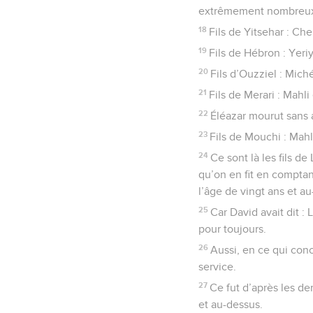
extrêmement nombreu
18
Fils de Yitsehar : Che
19
Fils de Hébron : Yeri
20
Fils d’Ouzziel : Miché
21
Fils de Merari : Mahli
22
Éléazar mourut sans av
23
Fils de Mouchi : Mahl
24
Ce sont là les fils d
qu’on en fit en comptan
l’âge de vingt ans et a
25
Car David avait dit :
pour toujours.
26
Aussi, en ce qui conc
service.
27
Ce fut d’après les de
et au-dessus.