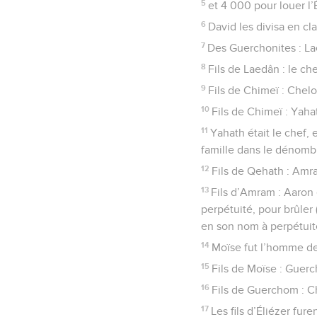
5
et 4 000 pour louer l’É
6
David les divisa en cl
7
Des Guerchonites : La
8
Fils de Laedân : le che
9
Fils de Chimeï : Chelo
10
Fils de Chimeï : Yahat
11
Yahath était le chef,
famille dans le dénom
12
Fils de Qehath : Amra
13
Fils d’Amram : Aaron e
perpétuité, pour brûler 
en son nom à perpétuit
14
Moïse fut l’homme de 
15
Fils de Moïse : Guerc
16
Fils de Guerchom : C
17
Les fils d’Éliézer fure