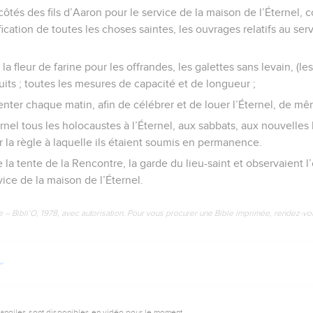
côtés des fils d’Aaron pour le service de la maison de l’Éternel, 
fication de toutes les choses saintes, les ouvrages relatifs au se
la fleur de farine pour les offrandes, les galettes sans levain, (les
uits ; toutes les mesures de capacité et de longueur ;
senter chaque matin, afin de célébrer et de louer l’Éternel, de mê
ternel tous les holocaustes à l’Éternel, aux sabbats, aux nouvelles
r la règle à laquelle ils étaient soumis en permanence.
e la tente de la Rencontre, la garde du lieu-saint et observaient l’
rvice de la maison de l’Éternel.
e – Bibli’O, 1978, avec autorisation. Pour vous procurer une Bible imprimée, rendez-vo
vangiles sont disponibles en vidéo pour le moment.