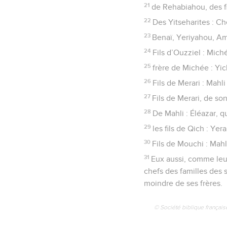
21
de Rehabiahou, des fi
22
Des Yitseharites : Ch
23
Benaï, Yeriyahou, Am
24
Fils d’Ouzziel : Mich
25
frère de Michée : Yich
26
Fils de Merari : Mahli
27
Fils de Merari, de so
28
De Mahli : Éléazar, qu
29
les fils de Qich : Ye
30
Fils de Mouchi : Mahli
31
Eux aussi, comme leurs
chefs des familles des s
moindre de ses frères.
© Société biblique français