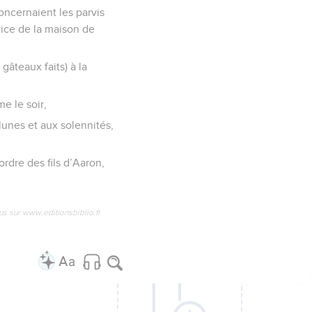
concernaient les parvis
rvice de la maison de
 gâteaux faits) à la
me le soir,
 lunes et aux solennités,
ordre des fils d’Aaron,
us sur www.editionsbiblio.fr