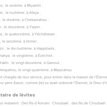
a ; le sixième, à Miyamîn ;
s ; le huitième, à Abiya ;
; le dixième, à Chekaniahou ;
b ; le douzième, à Yaqim ;
pa ; le quatorzième, à Yéchébeam ;
; le seizième, à Immer ;
ir ; le dix-huitième, à Happitsets ;
tahya ; le vingtième, à Ézéchiel ;
 Yakîn ; le vingt-deuxième, à Gamoul ;
 Delayahou, le vingt-quatrième, à Maaziahou.
ent chargés de leur service, pour entrer dans la maison de l’Éterne
eur père Aaron, comme (le) lui avait ordonné l’Éternel, le Dieu d’I
aire de lévites
 qui restaient : Des fils d’Amram : Choubaël ; des fils de Choubaë