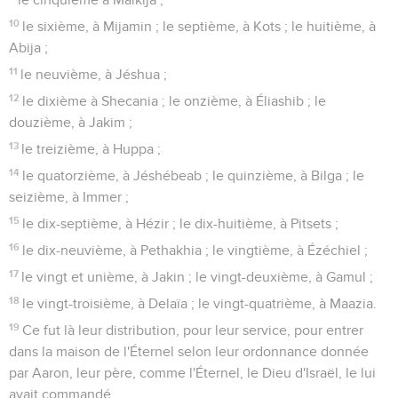
10
le sixième, à Mijamin ; le septième, à Kots ; le huitième, à
Abija ;
11
le neuvième, à Jéshua ;
12
le dixième à Shecania ; le onzième, à Éliashib ; le
douzième, à Jakim ;
13
le treizième, à Huppa ;
14
le quatorzième, à Jéshébeab ; le quinzième, à Bilga ; le
seizième, à Immer ;
15
le dix-septième, à Hézir ; le dix-huitième, à Pitsets ;
16
le dix-neuvième, à Pethakhia ; le vingtième, à Ézéchiel ;
17
le vingt et unième, à Jakin ; le vingt-deuxième, à Gamul ;
18
le vingt-troisième, à Delaïa ; le vingt-quatrième, à Maazia.
19
Ce fut là leur distribution, pour leur service, pour entrer
dans la maison de l'Éternel selon leur ordonnance donnée
par Aaron, leur père, comme l'Éternel, le Dieu d'Israël, le lui
avait commandé.