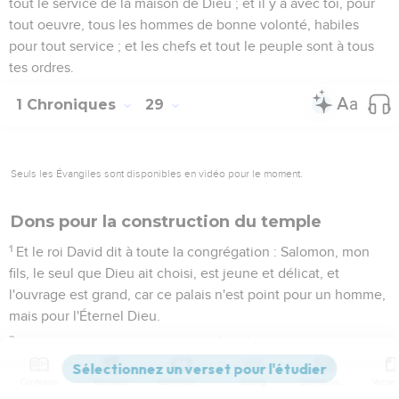
tout le service de la maison de Dieu ; et il y a avec toi, pour
tout oeuvre, tous les hommes de bonne volonté, habiles
pour tout service ; et les chefs et tout le peuple sont à tous
tes ordres.
1 Chroniques
29
Seuls les Évangiles sont disponibles en vidéo pour le moment.
Dons pour la construction du temple
1
Et le roi David dit à toute la congrégation : Salomon, mon
fils, le seul que Dieu ait choisi, est jeune et délicat, et
l'ouvrage est grand, car ce palais n'est point pour un homme,
mais pour l'Éternel Dieu.
2
Et moi, de toute ma force, j'ai préparé, pour la maison de
mon Dieu, de l'or pour ce qui doit être d'or, et de l'argent
Contenus
Versions
Commentaires
Strong
Dictionnaire
pour ce qui doit être d'argent, et de l'airain pour ce qui doit