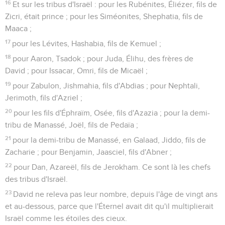
16
Et sur les tribus d'Israël : pour les Rubénites, Éliézer, fils de
Zicri, était prince ; pour les Siméonites, Shephatia, fils de
Maaca ;
17
pour les Lévites, Hashabia, fils de Kemuel ;
18
pour Aaron, Tsadok ; pour Juda, Élihu, des frères de
David ; pour Issacar, Omri, fils de Micaël ;
19
pour Zabulon, Jishmahia, fils d'Abdias ; pour Nephtali,
Jerimoth, fils d'Azriel ;
20
pour les fils d'Éphraïm, Osée, fils d'Azazia ; pour la demi-
tribu de Manassé, Joël, fils de Pedaïa ;
21
pour la demi-tribu de Manassé, en Galaad, Jiddo, fils de
Zacharie ; pour Benjamin, Jaasciel, fils d'Abner ;
22
pour Dan, Azareël, fils de Jerokham. Ce sont là les chefs
des tribus d'Israël.
23
David ne releva pas leur nombre, depuis l'âge de vingt ans
et au-dessous, parce que l'Éternel avait dit qu'il multiplierait
Israël comme les étoiles des cieux.