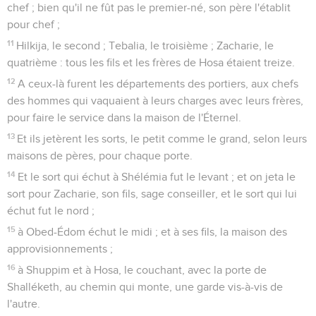
chef ; bien qu'il ne fût pas le premier-né, son père l'établit
pour chef ;
11
Hilkija, le second ; Tebalia, le troisième ; Zacharie, le
quatrième : tous les fils et les frères de Hosa étaient treize.
12
A ceux-là furent les départements des portiers, aux chefs
des hommes qui vaquaient à leurs charges avec leurs frères,
pour faire le service dans la maison de l'Éternel.
13
Et ils jetèrent les sorts, le petit comme le grand, selon leurs
maisons de pères, pour chaque porte.
14
Et le sort qui échut à Shélémia fut le levant ; et on jeta le
sort pour Zacharie, son fils, sage conseiller, et le sort qui lui
échut fut le nord ;
15
à Obed-Édom échut le midi ; et à ses fils, la maison des
approvisionnements ;
16
à Shuppim et à Hosa, le couchant, avec la porte de
Shalléketh, au chemin qui monte, une garde vis-à-vis de
l'autre.