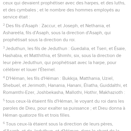
ceux qui devaient prophétiser avec des harpes, et des luths,
et des cymbales ; et le nombre des hommes employés au
service était :
2
Des fils d'Asaph : Zaccur, et Joseph, et Nethania, et
Ashareéla, fils d'Asaph, sous la direction d'Asaph, qui
prophétisait sous la direction du roi.
3
Jeduthun, les fils de Jeduthun : Guedalia, et Tseri, et Ésaïe,
Hashabia, et Matthithia, et Shimhi, six, sous la direction de
leur père Jeduthun, qui prophétisait avec la harpe, pour
célébrer et louer l'Éternel.
4
D'Héman, les fils d'Héman : Bukkija, Matthania, Uziel,
Shebuel, et Jerimoth, Hanania, Hanani, Éliatha, Guiddalthi, et
Romamthi-Ezer, Joshbekasha, Mallothi, Hothir, Makhazioth :
5
tous ceux-là étaient fils d'Héman, le voyant du roi dans les
paroles de Dieu, pour exalter sa puissance ; et Dieu donna à
Héman quatorze fils et trois filles.
6
Tous ceux-là étaient sous la direction de leurs pères,
d'Asaph, et de Jeduthun, et d'Héman, dans le chant de la