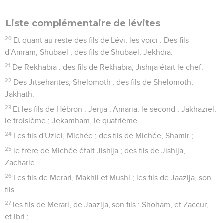
Liste complémentaire de lévites
20
Et quant au reste des fils de Lévi, les voici : Des fils
d'Amram, Shubaël ; des fils de Shubaël, Jekhdia.
21
De Rekhabia : des fils de Rekhabia, Jishija était le chef.
22
Des Jitseharites, Shelomoth ; des fils de Shelomoth,
Jakhath.
23
Et les fils de Hébron : Jerija ; Amaria, le second ; Jakhaziel,
le troisième ; Jekamham, le quatrième.
24
Les fils d'Uziel, Michée ; des fils de Michée, Shamir ;
25
le frère de Michée était Jishija ; des fils de Jishija,
Zacharie.
26
Les fils de Merari, Makhli et Mushi ; les fils de Jaazija, son
fils
27
les fils de Merari, de Jaazija, son fils : Shoham, et Zaccur,
et Ibri ;