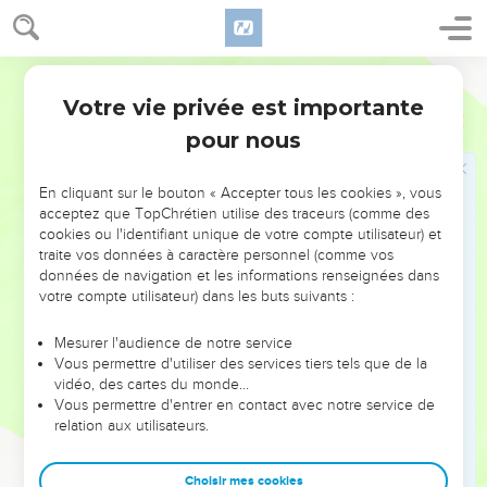
pour Israël. Fortifie-toi, et sois ferme ; ne crains point, et ne
t'effraye point.
Darby
14
Et voici, dans mon affliction, j'ai préparé pour la maison de
Votre vie privée est importante
l'Éternel de l'or, cent mille talents, et de l'argent, mille
1 Chroniques
22
milliers de talents, et de l'airain et du fer, sans poids, car il est
pour nous
en abondance ; et j'ai préparé du bois et des pierres ; et tu y
ajouteras.
En cliquant sur le bouton « Accepter tous les cookies », vous
acceptez que TopChrétien utilise des traceurs (comme des
15
Et tu as avec toi beaucoup d'ouvriers, des tailleurs de
cookies ou l'identifiant unique de votre compte utilisateur) et
pierres, des maçons, et des charpentiers, et toute espèce
traite vos données à caractère personnel (comme vos
d'hommes experts en tout ouvrage ;
données de navigation et les informations renseignées dans
votre compte utilisateur) dans les buts suivants :
16
l'or, l'argent, et l'airain, et le fer, sont sans nombre : lève-
toi, et agis, et l'Éternel sera avec toi.
Mesurer l'audience de notre service
17
Et David commanda à tous les chefs d'Israël d'aider à
Vous permettre d'utiliser des services tiers tels que de la
vidéo, des cartes du monde…
Salomon, son fils, disant :
Vous permettre d'entrer en contact avec notre service de
18
L'Éternel, votre Dieu, n'est-il pas avec vous, et ne vous a-t-
relation aux utilisateurs.
il pas donné du repos tout à l'entour ? Car il a livré en ma
main les habitants du pays, et le pays est soumis devant
Choisir mes cookies