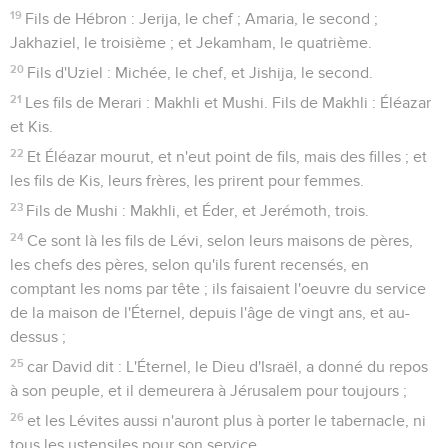
19
Fils de Hébron : Jerija, le chef ; Amaria, le second ;
Jakhaziel, le troisième ; et Jekamham, le quatrième.
20
Fils d'Uziel : Michée, le chef, et Jishija, le second.
21
Les fils de Merari : Makhli et Mushi. Fils de Makhli : Éléazar
et Kis.
22
Et Éléazar mourut, et n'eut point de fils, mais des filles ; et
les fils de Kis, leurs frères, les prirent pour femmes.
23
Fils de Mushi : Makhli, et Éder, et Jerémoth, trois.
24
Ce sont là les fils de Lévi, selon leurs maisons de pères,
les chefs des pères, selon qu'ils furent recensés, en
comptant les noms par tête ; ils faisaient l'oeuvre du service
de la maison de l'Éternel, depuis l'âge de vingt ans, et au-
dessus ;
25
car David dit : L'Éternel, le Dieu d'Israël, a donné du repos
à son peuple, et il demeurera à Jérusalem pour toujours ;
26
et les Lévites aussi n'auront plus à porter le tabernacle, ni
tous les ustensiles pour son service.