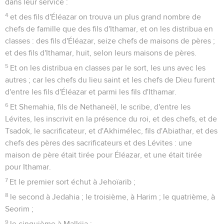
dans leur service :
4
et des fils d'Éléazar on trouva un plus grand nombre de
chefs de famille que des fils d'Ithamar, et on les distribua en
classes : des fils d'Éléazar, seize chefs de maisons de pères ;
et des fils d'Ithamar, huit, selon leurs maisons de pères.
5
Et on les distribua en classes par le sort, les uns avec les
autres ; car les chefs du lieu saint et les chefs de Dieu furent
d'entre les fils d'Éléazar et parmi les fils d'Ithamar.
6
Et Shemahia, fils de Nethaneël, le scribe, d'entre les
Lévites, les inscrivit en la présence du roi, et des chefs, et de
Tsadok, le sacrificateur, et d'Akhimélec, fils d'Abiathar, et des
chefs des pères des sacrificateurs et des Lévites : une
maison de père était tirée pour Éléazar, et une était tirée
pour Ithamar.
7
Et le premier sort échut à Jehoïarib ;
8
le second à Jedahia ; le troisième, à Harim ; le quatrième, à
Seorim ;
9
le cinquième à Malkija ;