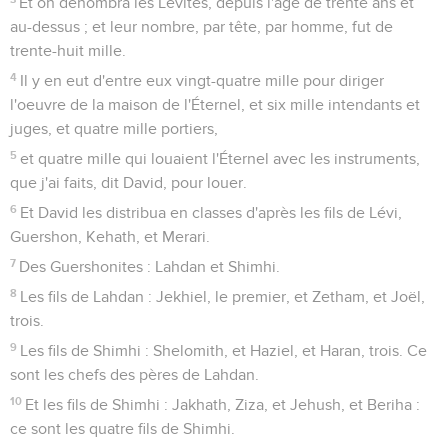
Et on dénombra les Lévites, depuis l'âge de trente ans et
au-dessus ; et leur nombre, par tête, par homme, fut de
trente-huit mille.
4
Il y en eut d'entre eux vingt-quatre mille pour diriger
l'oeuvre de la maison de l'Éternel, et six mille intendants et
juges, et quatre mille portiers,
5
et quatre mille qui louaient l'Éternel avec les instruments,
que j'ai faits, dit David, pour louer.
6
Et David les distribua en classes d'après les fils de Lévi,
Guershon, Kehath, et Merari.
7
Des Guershonites : Lahdan et Shimhi.
8
Les fils de Lahdan : Jekhiel, le premier, et Zetham, et Joël,
trois.
9
Les fils de Shimhi : Shelomith, et Haziel, et Haran, trois. Ce
sont les chefs des pères de Lahdan.
10
Et les fils de Shimhi : Jakhath, Ziza, et Jehush, et Beriha :
ce sont les quatre fils de Shimhi.