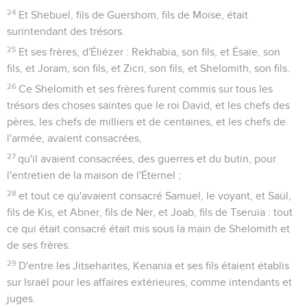
24
Et Shebuel, fils de Guershom, fils de Moïse, était
surintendant des trésors.
25
Et ses frères, d'Éliézer : Rekhabia, son fils, et Ésaïe, son
fils, et Joram, son fils, et Zicri, son fils, et Shelomith, son fils.
26
Ce Shelomith et ses frères furent commis sur tous les
trésors des choses saintes que le roi David, et les chefs des
pères, les chefs de milliers et de centaines, et les chefs de
l'armée, avaient consacrées,
27
qu'il avaient consacrées, des guerres et du butin, pour
l'entretien de la maison de l'Éternel ;
28
et tout ce qu'avaient consacré Samuel, le voyant, et Saül,
fils de Kis, et Abner, fils de Ner, et Joab, fils de Tseruïa : tout
ce qui était consacré était mis sous la main de Shelomith et
de ses frères.
29
D'entre les Jitseharites, Kenania et ses fils étaient établis
sur Israël pour les affaires extérieures, comme intendants et
juges.