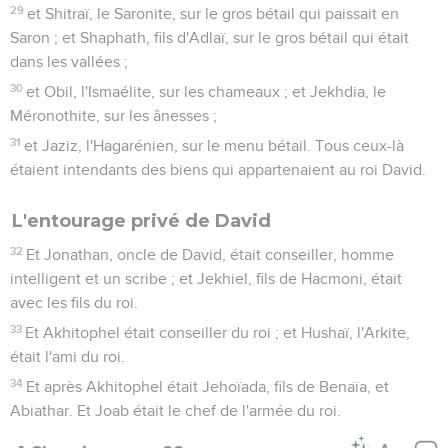
29
et Shitraï, le Saronite, sur le gros bétail qui paissait en
Saron ; et Shaphath, fils d'Adlaï, sur le gros bétail qui était
dans les vallées ;
30
et Obil, l'Ismaélite, sur les chameaux ; et Jekhdia, le
Méronothite, sur les ânesses ;
31
et Jaziz, l'Hagarénien, sur le menu bétail. Tous ceux-là
étaient intendants des biens qui appartenaient au roi David.
L'entourage privé de David
32
Et Jonathan, oncle de David, était conseiller, homme
intelligent et un scribe ; et Jekhiel, fils de Hacmoni, était
avec les fils du roi.
33
Et Akhitophel était conseiller du roi ; et Hushaï, l'Arkite,
était l'ami du roi.
34
Et après Akhitophel était Jehoïada, fils de Benaïa, et
Abiathar. Et Joab était le chef de l'armée du roi.