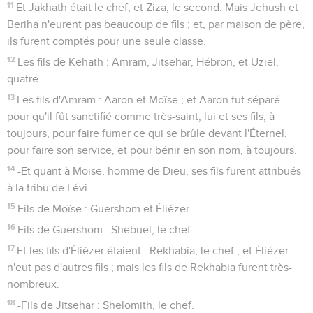
11
Et Jakhath était le chef, et Ziza, le second. Mais Jehush et
Beriha n'eurent pas beaucoup de fils ; et, par maison de père,
ils furent comptés pour une seule classe.
12
Les fils de Kehath : Amram, Jitsehar, Hébron, et Uziel,
quatre.
13
Les fils d'Amram : Aaron et Moïse ; et Aaron fut séparé
pour qu'il fût sanctifié comme très-saint, lui et ses fils, à
toujours, pour faire fumer ce qui se brûle devant l'Éternel,
pour faire son service, et pour bénir en son nom, à toujours.
14
-Et quant à Moïse, homme de Dieu, ses fils furent attribués
à la tribu de Lévi.
15
Fils de Moïse : Guershom et Éliézer.
16
Fils de Guershom : Shebuel, le chef.
17
Et les fils d'Éliézer étaient : Rekhabia, le chef ; et Éliézer
n'eut pas d'autres fils ; mais les fils de Rekhabia furent très-
nombreux.
18
-Fils de Jitsehar : Shelomith, le chef.