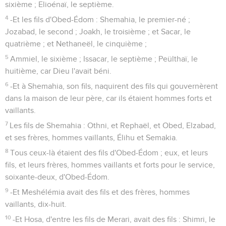
sixième ; Elioénaï, le septième.
4
-Et les fils d'Obed-Édom : Shemahia, le premier-né ;
Jozabad, le second ; Joakh, le troisième ; et Sacar, le
quatrième ; et Nethaneël, le cinquième ;
5
Ammiel, le sixième ; Issacar, le septième ; Peülthaï, le
huitième, car Dieu l'avait béni.
6
-Et à Shemahia, son fils, naquirent des fils qui gouvernèrent
dans la maison de leur père, car ils étaient hommes forts et
vaillants.
7
Les fils de Shemahia : Othni, et Rephaël, et Obed, Elzabad,
et ses frères, hommes vaillants, Élihu et Semakia.
8
Tous ceux-là étaient des fils d'Obed-Édom ; eux, et leurs
fils, et leurs frères, hommes vaillants et forts pour le service,
soixante-deux, d'Obed-Édom.
9
-Et Meshélémia avait des fils et des frères, hommes
vaillants, dix-huit.
10
-Et Hosa, d'entre les fils de Merari, avait des fils : Shimri, le