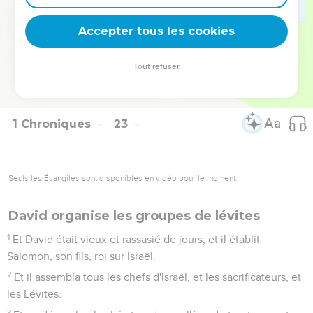
l'Éternel et devant son peuple.
19
Maintenant, appliquez vos coeurs et vos âmes à
Accepter tous les cookies
rechercher l'Éternel, votre Dieu ; et levez-vous, et bâtissez le
sanctuaire de l'Éternel Dieu, pour amener l'arche de l'alliance
Tout refuser
de l'Éternel et les ustensiles du sanctuaire de Dieu dans la
maison qui sera bâtie pour le nom de l'Éternel.
1 Chroniques
23
Seuls les Évangiles sont disponibles en vidéo pour le moment.
David organise les groupes de lévites
1
Et David était vieux et rassasié de jours, et il établit
Salomon, son fils, roi sur Israël.
2
Et il assembla tous les chefs d'Israël, et les sacrificateurs, et
les Lévites.
3