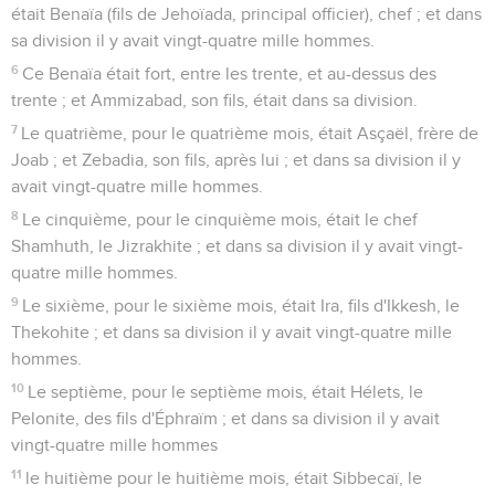
était Benaïa (fils de Jehoïada, principal officier), chef ; et dans
sa division il y avait vingt-quatre mille hommes.
6
Ce Benaïa était fort, entre les trente, et au-dessus des
trente ; et Ammizabad, son fils, était dans sa division.
7
Le quatrième, pour le quatrième mois, était Asçaël, frère de
Joab ; et Zebadia, son fils, après lui ; et dans sa division il y
avait vingt-quatre mille hommes.
8
Le cinquième, pour le cinquième mois, était le chef
Shamhuth, le Jizrakhite ; et dans sa division il y avait vingt-
quatre mille hommes.
9
Le sixième, pour le sixième mois, était Ira, fils d'Ikkesh, le
Thekohite ; et dans sa division il y avait vingt-quatre mille
hommes.
10
Le septième, pour le septième mois, était Hélets, le
Pelonite, des fils d'Éphraïm ; et dans sa division il y avait
vingt-quatre mille hommes
11
le huitième pour le huitième mois, était Sibbecaï, le