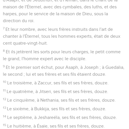
maison de l'Éternel, avec des cymbales, des luths, et des
harpes, pour le service de la maison de Dieu, sous la
direction du roi.
7
Et leur nombre, avec leurs frères instruits dans l'art de
chanter à l'Éternel, tous les hommes experts, était de deux
cent quatre-vingt-huit.
8
Et ils jetèrent les sorts pour leurs charges, le petit comme
le grand, l'homme expert avec le disciple.
9
Et le premier sort échut, pour Asaph, à Joseph ; à Guedalia,
le second ; lui et ses frères et ses fils étaient douze.
10
Le troisième, à Zaccur, ses fils et ses frères, douze.
11
Le quatrième, à Jitseri, ses fils et ses frères, douze.
12
Le cinquième, à Nethania, ses fils et ses frères, douze.
13
Le sixième, à Bukkija, ses fils et ses frères, douze.
14
Le septième, à Jeshareéla, ses fils et ses frères, douze.
15
Le huitième, à Ésaïe, ses fils et ses frères, douze.