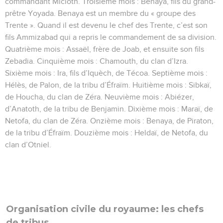
commandant Micloth. Troisième mois : Benaya, fils du grand-
prêtre Yoyada. Benaya est un membre du « groupe des
Trente ». Quand il est devenu le chef des Trente, c’est son
fils Ammizabad qui a repris le commandement de sa division.
Quatrième mois : Assaël, frère de Joab, et ensuite son fils
Zebadia. Cinquième mois : Chamouth, du clan d’Izra.
Sixième mois : Ira, fils d’Iquèch, de Técoa. Septième mois :
Hélès, de Palon, de la tribu d’Éfraïm. Huitième mois : Sibkaï,
de Houcha, du clan de Zéra. Neuvième mois : Abiézer,
d’Anatoth, de la tribu de Benjamin. Dixième mois : Maraï, de
Netofa, du clan de Zéra. Onzième mois : Benaya, de Piraton,
de la tribu d’Éfraïm. Douzième mois : Heldaï, de Netofa, du
clan d’Otniel.
Organisation civile du royaume: les chefs
de tribus