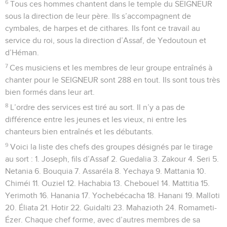
6
Tous ces hommes chantent dans le temple du SEIGNEUR
sous la direction de leur père. Ils s’accompagnent de
cymbales, de harpes et de cithares. Ils font ce travail au
service du roi, sous la direction d’Assaf, de Yedoutoun et
d’Héman.
7
Ces musiciens et les membres de leur groupe entraînés à
chanter pour le SEIGNEUR sont 288 en tout. Ils sont tous très
bien formés dans leur art.
8
L’ordre des services est tiré au sort. Il n’y a pas de
différence entre les jeunes et les vieux, ni entre les
chanteurs bien entraînés et les débutants.
9
Voici la liste des chefs des groupes désignés par le tirage
au sort : 1. Joseph, fils d’Assaf 2. Guedalia 3. Zakour 4. Seri 5.
Netania 6. Bouquia 7. Assaréla 8. Yechaya 9. Mattania 10.
Chiméi 11. Ouziel 12. Hachabia 13. Chebouel 14. Mattitia 15.
Yerimoth 16. Hanania 17. Yochebécacha 18. Hanani 19. Malloti
20. Éliata 21. Hotir 22. Guidalti 23. Mahazioth 24. Romameti-
Ézer. Chaque chef forme, avec d’autres membres de sa