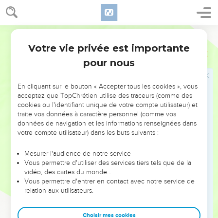
du bois et des pierres. Tu pourras encore en ajouter.
15
Tu auras beaucoup d’ouvriers pour t’aider, des artisans qui
travaillent la pierre ou le bois et des artisans capables
Parole de Vie
d’autres travaux encore.
Votre vie privée est importante
1 Chroniques
22
16
Tu posséderas de l’or, de l’argent, du bronze et du fer en
pour nous
très grande quantité. Mets-toi au travail, et que le SEIGNEUR
soit avec toi ! »
En cliquant sur le bouton « Accepter tous les cookies », vous
17
Ensuite, David commande à tous les chefs d’Israël d’aider
acceptez que TopChrétien utilise des traceurs (comme des
cookies ou l'identifiant unique de votre compte utilisateur) et
son fils Salomon.
traite vos données à caractère personnel (comme vos
18
Il leur dit : « Le SEIGNEUR votre Dieu est avec vous, n’est-
données de navigation et les informations renseignées dans
votre compte utilisateur) dans les buts suivants :
ce pas ? Il vous a donné la paix sur toutes les frontières. Il a
livré entre mes mains les anciens habitants du pays.
Mesurer l'audience de notre service
Aujourd’hui, ils sont sous le pouvoir du SEIGNEUR et de son
Vous permettre d'utiliser des services tiers tels que de la
peuple.
vidéo, des cartes du monde…
Vous permettre d'entrer en contact avec notre service de
19
Donc maintenant, de tout votre cœur et de tout votre être,
relation aux utilisateurs.
cherchez à connaître le SEIGNEUR votre Dieu. Mettez-vous
au travail et construisez le lieu saint du SEIGNEUR Dieu.
Choisir mes cookies
Vous pourrez alors placer le coffre de l’alliance du