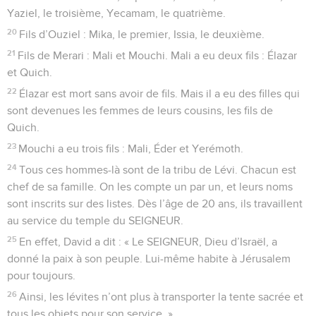
Yaziel, le troisième, Yecamam, le quatrième.
20
Fils d’Ouziel : Mika, le premier, Issia, le deuxième.
21
Fils de Merari : Mali et Mouchi. Mali a eu deux fils : Élazar
et Quich.
22
Élazar est mort sans avoir de fils. Mais il a eu des filles qui
sont devenues les femmes de leurs cousins, les fils de
Quich.
23
Mouchi a eu trois fils : Mali, Éder et Yerémoth.
24
Tous ces hommes-là sont de la tribu de Lévi. Chacun est
chef de sa famille. On les compte un par un, et leurs noms
sont inscrits sur des listes. Dès l’âge de 20 ans, ils travaillent
au service du temple du SEIGNEUR.
25
En effet, David a dit : « Le SEIGNEUR, Dieu d’Israël, a
donné la paix à son peuple. Lui-même habite à Jérusalem
pour toujours.
26
Ainsi, les lévites n’ont plus à transporter la tente sacrée et
tous les objets pour son service. »