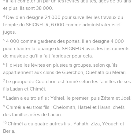
Il fait compter un par un les lévites adultes, âgés de 30 ans
et plus. Ils sont 38 000.
4
David en désigne 24 000 pour surveiller les travaux du
temple du SEIGNEUR, 6 000 comme administrateurs et
juges,
5
4 000 comme gardiens des portes. Il en désigne 4 000
pour chanter la louange du SEIGNEUR avec les instruments
de musique qu’il a fait fabriquer pour cela.
6
Il divise les lévites en plusieurs groupes, selon qu’ils
appartiennent aux clans de Guerchon, Quéhath ou Merari.
7
Le groupe de Guerchon est formé selon les familles de ses
fils Ladan et Chiméi.
8
Ladan a eu trois fils : Yéhiel, le premier, puis Zétam et Joël.
9
Chiméi a eu trois fils : Chelomith, Haziel et Haran, chefs
des familles nées de Ladan.
10
Chiméi a eu quatre autres fils : Yahath, Ziza, Yéouch et
Beria.