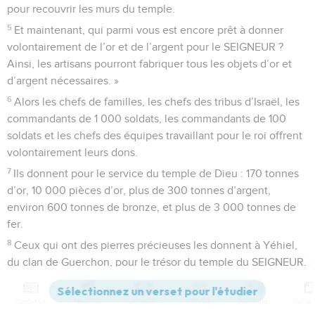
pour recouvrir les murs du temple.
5
Et maintenant, qui parmi vous est encore prêt à donner
volontairement de l’or et de l’argent pour le SEIGNEUR ?
Ainsi, les artisans pourront fabriquer tous les objets d’or et
d’argent nécessaires. »
6
Alors les chefs de familles, les chefs des tribus d’Israël, les
commandants de 1 000 soldats, les commandants de 100
soldats et les chefs des équipes travaillant pour le roi offrent
volontairement leurs dons.
7
Ils donnent pour le service du temple de Dieu : 170 tonnes
d’or, 10 000 pièces d’or, plus de 300 tonnes d’argent,
environ 600 tonnes de bronze, et plus de 3 000 tonnes de
fer.
8
Ceux qui ont des pierres précieuses les donnent à Yéhiel,
du clan de Guerchon, pour le trésor du temple du SEIGNEUR.
9
Tous ces gens offrent de bon cœur leurs biens pour le
SEIGNEUR, et ils sont dans la joie. Le roi David aussi est
Contenus
Versions
Commentaires
Strong
Dictionnaire