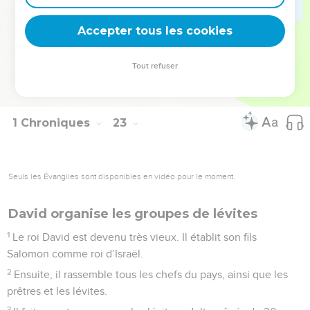
SEIGNEUR et les objets consacrés à Dieu dans le temple qui
Accepter tous les cookies
sera construit en son honneur. »
© Société biblique française – Bibli’O, 2000, avec autorisation. Pour vous procurer
Tout refuser
une Bible imprimée, rendez-vous sur www.editionsbiblio.fr
1 Chroniques
23
Seuls les Évangiles sont disponibles en vidéo pour le moment.
David organise les groupes de lévites
1
Le roi David est devenu très vieux. Il établit son fils
Salomon comme roi d’Israël.
2
Ensuite, il rassemble tous les chefs du pays, ainsi que les
prêtres et les lévites.
3