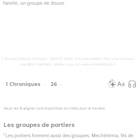
famille, un groupe de douze.
© Société biblique française – Bibli’O, 2000, avec autorisation. Pour vous procurer
une Bible imprimée, rendez-vous sur www.editionsbiblio.fr
1 Chroniques
26
Seuls les Évangiles sont disponibles en vidéo pour le moment.
Les groupes de portiers
1
Les portiers forment aussi des groupes. Mechélémia, fils de