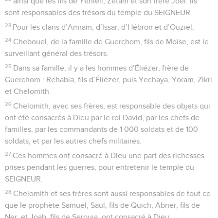
ainsi que les fils de Yéhiéli, Zétam et son frère Joël. Ils
sont responsables des trésors du temple du SEIGNEUR.
23
Pour les clans d’Amram, d’Issar, d’Hébron et d’Ouziel,
24
Chebouel, de la famille de Guerchom, fils de Moïse, est le
surveillant général des trésors.
25
Dans sa famille, il y a les hommes d’Éliézer, frère de
Guerchom : Rehabia, fils d’Éliézer, puis Yechaya, Yoram, Zikri
et Chelomith.
26
Chelomith, avec ses frères, est responsable des objets qui
ont été consacrés à Dieu par le roi David, par les chefs de
familles, par les commandants de 1 000 soldats et de 100
soldats, et par les autres chefs militaires.
27
Ces hommes ont consacré à Dieu une part des richesses
prises pendant les guerres, pour entretenir le temple du
SEIGNEUR.
28
Chelomith et ses frères sont aussi responsables de tout ce
que le prophète Samuel, Saül, fils de Quich, Abner, fils de
Ner, et Joab, fils de Serouia, ont consacré à Dieu.