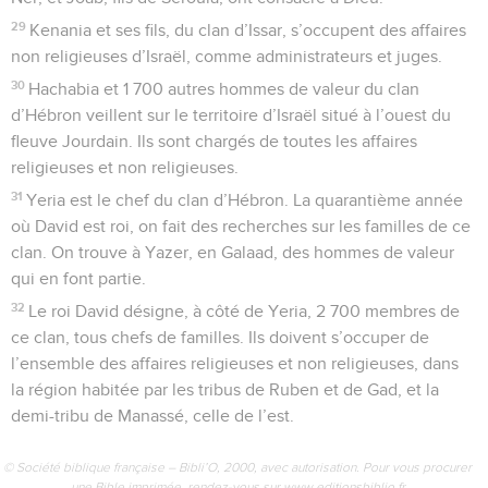
29
Kenania et ses fils, du clan d’Issar, s’occupent des affaires
non religieuses d’Israël, comme administrateurs et juges.
30
Hachabia et 1 700 autres hommes de valeur du clan
d’Hébron veillent sur le territoire d’Israël situé à l’ouest du
fleuve Jourdain. Ils sont chargés de toutes les affaires
religieuses et non religieuses.
31
Yeria est le chef du clan d’Hébron. La quarantième année
où David est roi, on fait des recherches sur les familles de ce
clan. On trouve à Yazer, en Galaad, des hommes de valeur
qui en font partie.
32
Le roi David désigne, à côté de Yeria, 2 700 membres de
ce clan, tous chefs de familles. Ils doivent s’occuper de
l’ensemble des affaires religieuses et non religieuses, dans
la région habitée par les tribus de Ruben et de Gad, et la
demi-tribu de Manassé, celle de l’est.
© Société biblique française – Bibli’O, 2000, avec autorisation. Pour vous procurer
une Bible imprimée, rendez-vous sur www.editionsbiblio.fr