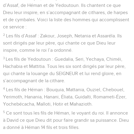
d’Assaf, de Héman et de Yedoutoun. Ils chantent ce que
Dieu leur inspire, en s’accompagnant de cithares, de harpes
et de cymbales. Voici la liste des hommes qui accomplissent
ce service :
2
Les fils d’Assaf : Zakour, Joseph, Netania et Assaréla. Ils
sont dirigés par leur père, qui chante ce que Dieu leur
inspire, comme le roi l’a ordonné.
3
Les fils de Yedoutoun : Guedalia, Seri, Yechaya, Chiméi,
Hachabia et Mattitia. Tous les six sont dirigés par leur père,
qui chante la louange du SEIGNEUR et lui rend gloire, en
s’accompagnant de la cithare.
4
Les fils de Héman : Bouquia, Mattania, Ouziel, Chebouel,
Yerimoth, Hanania, Hanani, Éliata, Guidalti, Romameti-Ézer,
Yochebécacha, Malloti, Hotir et Mahazioth.
5
Ce sont tous les fils de Héman, le voyant du roi. Il annonce
à David ce que Dieu dit pour faire grandir sa puissance. Dieu
a donné à Héman 14 fils et trois filles.