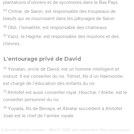
plantations d’oliviers et de sycomores dans le Bas-Pays.
29
Chitraï, de Saron, est responsable des troupeaux de
bœufs qui se nourrissent dans les pâturages de Saron.
30
Obil, l’Ismaélite, est responsable des chameaux.
31
Yaziz, le Hagrite, est responsable des moutons et des
chèvres.
L'entourage privé de David
32
Yonatan, oncle de David, est un homme intelligent et
instruit. Il est conseiller du roi. Yéhiel, fils d’un Hakmonite,
est chargé de l’éducation des enfants du roi.
33
Ahitofel est aussi conseiller royal. Houchaï, l’Arkite, est le
conseiller personnel du roi.
34
Yoyada, fils de Benaya, et Abiatar succèdent à Ahitofel.
Joab est le chef de l’armée royale.
© Société biblique française – Bibli’O, 2000, avec autorisation. Pour vous procurer