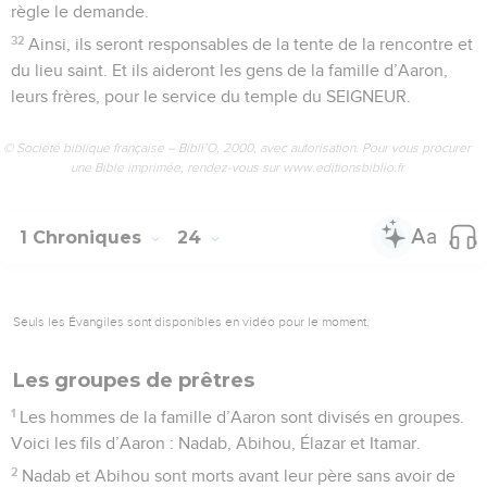
règle le demande.
32
Ainsi, ils seront responsables de la tente de la rencontre et
du lieu saint. Et ils aideront les gens de la famille d’Aaron,
leurs frères, pour le service du temple du SEIGNEUR.
© Société biblique française – Bibli’O, 2000, avec autorisation. Pour vous procurer
une Bible imprimée, rendez-vous sur www.editionsbiblio.fr
1 Chroniques
24
Seuls les Évangiles sont disponibles en vidéo pour le moment.
Les groupes de prêtres
1
Les hommes de la famille d’Aaron sont divisés en groupes.
Voici les fils d’Aaron : Nadab, Abihou, Élazar et Itamar.
2
Nadab et Abihou sont morts avant leur père sans avoir de