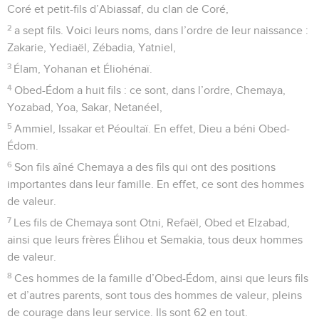
Coré et petit-fils d’Abiassaf, du clan de Coré,
2
a sept fils. Voici leurs noms, dans l’ordre de leur naissance :
Zakarie, Yediaël, Zébadia, Yatniel,
3
Élam, Yohanan et Éliohénaï.
4
Obed-Édom a huit fils : ce sont, dans l’ordre, Chemaya,
Yozabad, Yoa, Sakar, Netanéel,
5
Ammiel, Issakar et Péoultaï. En effet, Dieu a béni Obed-
Édom.
6
Son fils aîné Chemaya a des fils qui ont des positions
importantes dans leur famille. En effet, ce sont des hommes
de valeur.
7
Les fils de Chemaya sont Otni, Refaël, Obed et Elzabad,
ainsi que leurs frères Élihou et Semakia, tous deux hommes
de valeur.
8
Ces hommes de la famille d’Obed-Édom, ainsi que leurs fils
et d’autres parents, sont tous des hommes de valeur, pleins
de courage dans leur service. Ils sont 62 en tout.