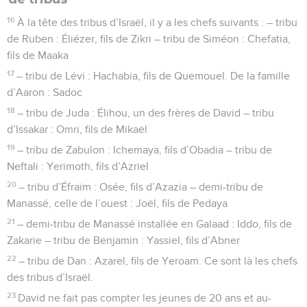
16
À la tête des tribus d’Israël, il y a les chefs suivants : – tribu
de Ruben : Éliézer, fils de Zikri – tribu de Siméon : Chefatia,
fils de Maaka
17
– tribu de Lévi : Hachabia, fils de Quemouel. De la famille
d’Aaron : Sadoc
18
– tribu de Juda : Élihou, un des frères de David – tribu
d’Issakar : Omri, fils de Mikaël
19
– tribu de Zabulon : Ichemaya, fils d’Obadia – tribu de
Neftali : Yerimoth, fils d’Azriel
20
– tribu d’Éfraïm : Osée, fils d’Azazia – demi-tribu de
Manassé, celle de l’ouest : Joël, fils de Pedaya
21
– demi-tribu de Manassé installée en Galaad : Iddo, fils de
Zakarie – tribu de Benjamin : Yassiel, fils d’Abner
22
– tribu de Dan : Azarel, fils de Yeroam. Ce sont là les chefs
des tribus d’Israël.
23
David ne fait pas compter les jeunes de 20 ans et au-