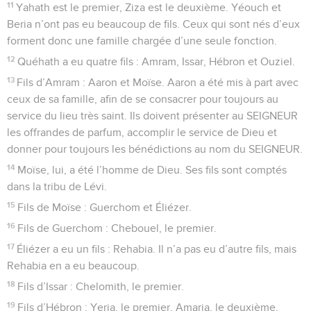
11
Yahath est le premier, Ziza est le deuxième. Yéouch et
Beria n’ont pas eu beaucoup de fils. Ceux qui sont nés d’eux
forment donc une famille chargée d’une seule fonction.
12
Quéhath a eu quatre fils : Amram, Issar, Hébron et Ouziel.
13
Fils d’Amram : Aaron et Moïse. Aaron a été mis à part avec
ceux de sa famille, afin de se consacrer pour toujours au
service du lieu très saint. Ils doivent présenter au SEIGNEUR
les offrandes de parfum, accomplir le service de Dieu et
donner pour toujours les bénédictions au nom du SEIGNEUR.
14
Moïse, lui, a été l’homme de Dieu. Ses fils sont comptés
dans la tribu de Lévi.
15
Fils de Moïse : Guerchom et Éliézer.
16
Fils de Guerchom : Chebouel, le premier.
17
Éliézer a eu un fils : Rehabia. Il n’a pas eu d’autre fils, mais
Rehabia en a eu beaucoup.
18
Fils d’Issar : Chelomith, le premier.
19
Fils d’Hébron : Yeria, le premier, Amaria, le deuxième,