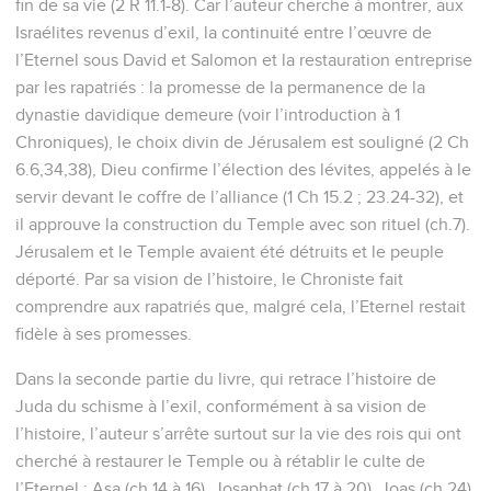
fin de sa vie (2 R 11.1-8). Car l’auteur cherche à montrer, aux
Israélites revenus d’exil, la continuité entre l’œuvre de
l’Eternel sous David et Salomon et la restauration entreprise
par les rapatriés : la promesse de la permanence de la
dynastie davidique demeure (voir l’introduction à 1
Chroniques), le choix divin de Jérusalem est souligné (2 Ch
6.6,34,38), Dieu confirme l’élection des lévites, appelés à le
servir devant le coffre de l’alliance (1 Ch 15.2 ; 23.24-32), et
il approuve la construction du Temple avec son rituel (ch.7).
Jérusalem et le Temple avaient été détruits et le peuple
déporté. Par sa vision de l’histoire, le Chroniste fait
comprendre aux rapatriés que, malgré cela, l’Eternel restait
fidèle à ses promesses.
Dans la seconde partie du livre, qui retrace l’histoire de
Juda du schisme à l’exil, conformément à sa vision de
l’histoire, l’auteur s’arrête surtout sur la vie des rois qui ont
cherché à restaurer le Temple ou à rétablir le culte de
l’Eternel : Asa (ch.14 à 16), Josaphat (ch.17 à 20), Joas (ch.24),