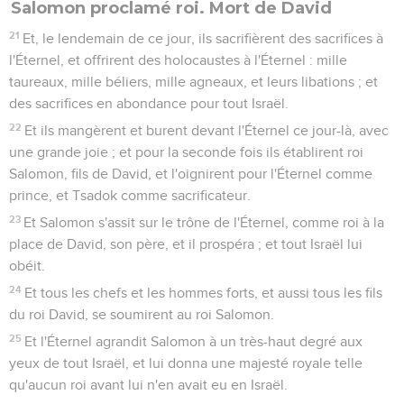
Salomon proclamé roi. Mort de David
21
Et, le lendemain de ce jour, ils sacrifièrent des sacrifices à
l'Éternel, et offrirent des holocaustes à l'Éternel : mille
taureaux, mille béliers, mille agneaux, et leurs libations ; et
des sacrifices en abondance pour tout Israël.
22
Et ils mangèrent et burent devant l'Éternel ce jour-là, avec
une grande joie ; et pour la seconde fois ils établirent roi
Salomon, fils de David, et l'oignirent pour l'Éternel comme
prince, et Tsadok comme sacrificateur.
23
Et Salomon s'assit sur le trône de l'Éternel, comme roi à la
place de David, son père, et il prospéra ; et tout Israël lui
obéit.
24
Et tous les chefs et les hommes forts, et aussi tous les fils
du roi David, se soumirent au roi Salomon.
25
Et l'Éternel agrandit Salomon à un très-haut degré aux
yeux de tout Israël, et lui donna une majesté royale telle
qu'aucun roi avant lui n'en avait eu en Israël.