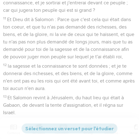
connaissance, et je sortirai et j'entrerai devant ce peuple ;
car qui jugera ton peuple qui est si grand ?
11
Et Dieu dit à Salomon : Parce que c'est cela qui était dans
ton coeur, et que tu n'as pas demandé des richesses, des
biens, et de la gloire, ni la vie de ceux qui te haïssent, et que
tu n'as pas non plus demandé de longs jours, mais que tu as
demandé pour toi de la sagesse et de la connaissance afin
de pouvoir juger mon peuple sur lequel je t'ai établi roi,
12
la sagesse et la connaissance te sont données ; et je te
donnerai des richesses, et des biens, et de la gloire, comme
n'en ont pas eu les rois qui ont été avant toi, et comme après
toi aucun n'en aura.
13
Et Salomon revint à Jérusalem, du haut lieu qui était à
Gabaon, de devant la tente d'assignation, et il régna sur
Israël.
Puissance et richesse de Salomon
Contenus
Versions
Commentaires
Strong
Dictionnaire
14
Et Salomon rassembla des chars et des cavaliers ; et il eut