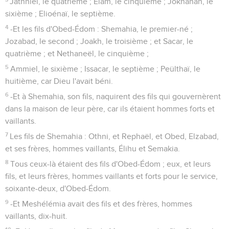
Jathniel, le quatrième ; Élam, le cinquième ; Jokhanan, le
sixième ; Elioénaï, le septième.
4
-Et les fils d'Obed-Édom : Shemahia, le premier-né ;
Jozabad, le second ; Joakh, le troisième ; et Sacar, le
quatrième ; et Nethaneël, le cinquième ;
5
Ammiel, le sixième ; Issacar, le septième ; Peülthaï, le
huitième, car Dieu l'avait béni.
6
-Et à Shemahia, son fils, naquirent des fils qui gouvernèrent
dans la maison de leur père, car ils étaient hommes forts et
vaillants.
7
Les fils de Shemahia : Othni, et Rephaël, et Obed, Elzabad,
et ses frères, hommes vaillants, Élihu et Semakia.
8
Tous ceux-là étaient des fils d'Obed-Édom ; eux, et leurs
fils, et leurs frères, hommes vaillants et forts pour le service,
soixante-deux, d'Obed-Édom.
9
-Et Meshélémia avait des fils et des frères, hommes
vaillants, dix-huit.