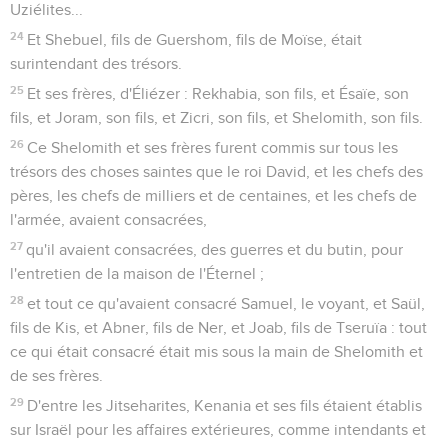
Uziélites...
24
Et Shebuel, fils de Guershom, fils de Moïse, était
surintendant des trésors.
25
Et ses frères, d'Éliézer : Rekhabia, son fils, et Ésaïe, son
fils, et Joram, son fils, et Zicri, son fils, et Shelomith, son fils.
26
Ce Shelomith et ses frères furent commis sur tous les
trésors des choses saintes que le roi David, et les chefs des
pères, les chefs de milliers et de centaines, et les chefs de
l'armée, avaient consacrées,
27
qu'il avaient consacrées, des guerres et du butin, pour
l'entretien de la maison de l'Éternel ;
28
et tout ce qu'avaient consacré Samuel, le voyant, et Saül,
fils de Kis, et Abner, fils de Ner, et Joab, fils de Tseruïa : tout
ce qui était consacré était mis sous la main de Shelomith et
de ses frères.
29
D'entre les Jitseharites, Kenania et ses fils étaient établis
sur Israël pour les affaires extérieures, comme intendants et