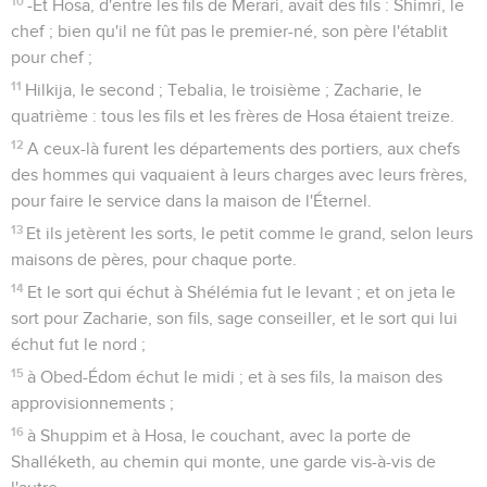
10
-Et Hosa, d'entre les fils de Merari, avait des fils : Shimri, le
chef ; bien qu'il ne fût pas le premier-né, son père l'établit
pour chef ;
11
Hilkija, le second ; Tebalia, le troisième ; Zacharie, le
quatrième : tous les fils et les frères de Hosa étaient treize.
12
A ceux-là furent les départements des portiers, aux chefs
des hommes qui vaquaient à leurs charges avec leurs frères,
pour faire le service dans la maison de l'Éternel.
13
Et ils jetèrent les sorts, le petit comme le grand, selon leurs
maisons de pères, pour chaque porte.
14
Et le sort qui échut à Shélémia fut le levant ; et on jeta le
sort pour Zacharie, son fils, sage conseiller, et le sort qui lui
échut fut le nord ;
15
à Obed-Édom échut le midi ; et à ses fils, la maison des
approvisionnements ;
16
à Shuppim et à Hosa, le couchant, avec la porte de
Shalléketh, au chemin qui monte, une garde vis-à-vis de