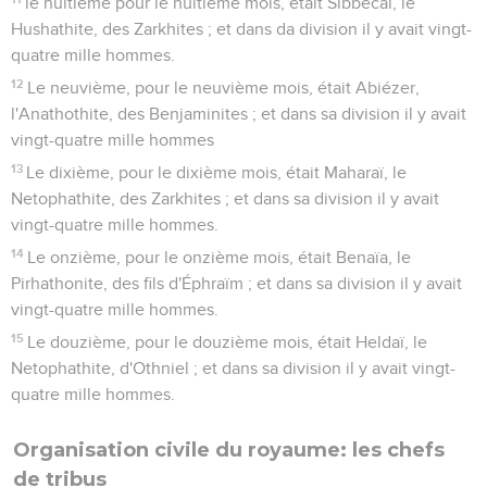
le huitième pour le huitième mois, était Sibbecaï, le
Hushathite, des Zarkhites ; et dans da division il y avait vingt-
quatre mille hommes.
12
Le neuvième, pour le neuvième mois, était Abiézer,
l'Anathothite, des Benjaminites ; et dans sa division il y avait
vingt-quatre mille hommes
13
Le dixième, pour le dixième mois, était Maharaï, le
Netophathite, des Zarkhites ; et dans sa division il y avait
vingt-quatre mille hommes.
14
Le onzième, pour le onzième mois, était Benaïa, le
Pirhathonite, des fils d'Éphraïm ; et dans sa division il y avait
vingt-quatre mille hommes.
15
Le douzième, pour le douzième mois, était Heldaï, le
Netophathite, d'Othniel ; et dans sa division il y avait vingt-
quatre mille hommes.
Organisation civile du royaume: les chefs
de tribus