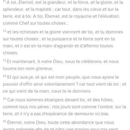
11
A toi, Éternel, est la grandeur, et la force, et la gloire, et la
splendeur, et la majesté ; car tout, dans les cieux et sur la
terre, est à toi. A toi, Éternel, est le royaume et l'élévation,
comme Chef sur toutes choses ;
12
et les richesses et la gloire viennent de toi, et tu domines
sur toutes choses ; et la puissance et la force sont en ta
main, et il est en ta main d'agrandir et d'affermir toutes
choses.
13
Et maintenant, ô notre Dieu, nous te célébrons, et nous
louons ton nom glorieux.
14
Et qui suis-je, et qui est mon peuple, que nous ayons le
pouvoir d'offrir ainsi volontairement ? car tout vient de toi ; et
ce qui vient de ta main, nous te le donnons.
15
Car nous sommes étrangers devant toi, et des hôtes,
comme tous nos pères ; nos jours sont comme l'ombre, sur la
terre, et il n'y a pas d'espérance de demeurer ici-bas.
16
Éternel, notre Dieu, toute cette abondance que nous
avons préparée afin de te bâtir une maison pour ton saint