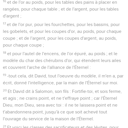
16
et de l'or au poids, pour les tables des pains à placer en
rangées, pour chaque table ; et de l'argent, pour les tables
d'argent ;
17
et de l'or pur, pour les fourchettes, pour les bassins, pour
les gobelets, et pour les coupes d'or, au poids, pour chaque
coupe ; et de l'argent, pour les coupes d'argent, au poids,
pour chaque coupe ;
18
et pour l'autel de l'encens, de l'or épuré, au poids ; et le
modèle du char des chérubins d'or, qui étendent leurs ailes
et couvrent l'arche de l'alliance de l'Éternel :
19
-tout cela, dit David, tout l'oeuvre du modèle, il m'en a, par
écrit, donné l'intelligence, par la main de l'Éternel sur moi.
20
Et David dit à Salomon, son fils : Fortifie-toi, et sois ferme,
et agis ; ne crains point, et ne t'effraye point ; car l'Éternel
Dieu, mon Dieu, sera avec toi : il ne te laissera point et ne
t'abandonnera point, jusqu'à ce que soit achevé tout
l'ouvrage du service de la maison de l'Éternel.
21
Et voici les classes des sacrificateurs et des lévites, pour