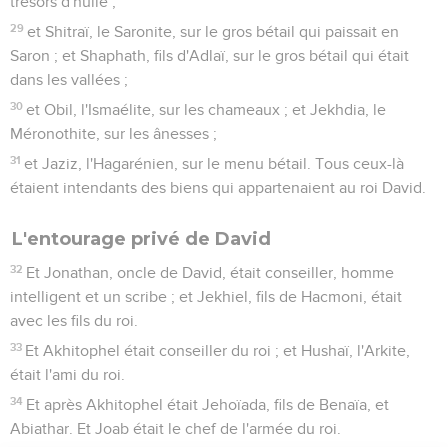
trésors d'huile ;
29
et Shitraï, le Saronite, sur le gros bétail qui paissait en
Saron ; et Shaphath, fils d'Adlaï, sur le gros bétail qui était
dans les vallées ;
30
et Obil, l'Ismaélite, sur les chameaux ; et Jekhdia, le
Méronothite, sur les ânesses ;
31
et Jaziz, l'Hagarénien, sur le menu bétail. Tous ceux-là
étaient intendants des biens qui appartenaient au roi David.
L'entourage privé de David
32
Et Jonathan, oncle de David, était conseiller, homme
intelligent et un scribe ; et Jekhiel, fils de Hacmoni, était
avec les fils du roi.
33
Et Akhitophel était conseiller du roi ; et Hushaï, l'Arkite,
était l'ami du roi.
34
Et après Akhitophel était Jehoïada, fils de Benaïa, et
Abiathar. Et Joab était le chef de l'armée du roi.