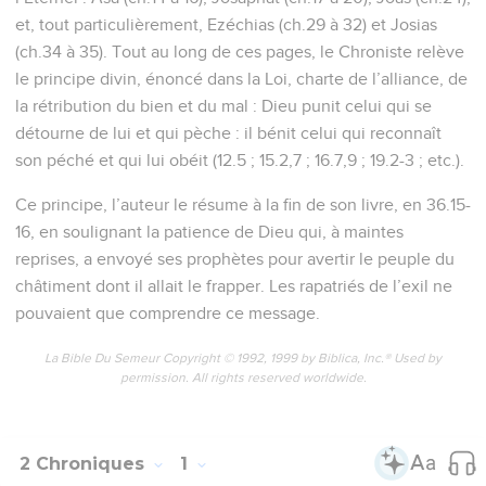
et, tout particulièrement, Ezéchias (ch.29 à 32) et Josias
(ch.34 à 35). Tout au long de ces pages, le Chroniste relève
le principe divin, énoncé dans la Loi, charte de l’alliance, de
la rétribution du bien et du mal : Dieu punit celui qui se
détourne de lui et qui pèche : il bénit celui qui reconnaît
son péché et qui lui obéit (12.5 ; 15.2,7 ; 16.7,9 ; 19.2-3 ; etc.).
Ce principe, l’auteur le résume à la fin de son livre, en 36.15-
16, en soulignant la patience de Dieu qui, à maintes
reprises, a envoyé ses prophètes pour avertir le peuple du
châtiment dont il allait le frapper. Les rapatriés de l’exil ne
pouvaient que comprendre ce message.
La Bible Du Semeur Copyright © 1992, 1999 by Biblica, Inc.® Used by
permission. All rights reserved worldwide.
2 Chroniques
1