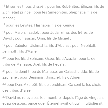
16
Et sur les tribus d'Israël : pour les Rubénites, Éliézer, fils de
Zicri, était prince ; pour les Siméonites, Shephatia, fils de
Maaca ;
17
pour les Lévites, Hashabia, fils de Kemuel ;
18
pour Aaron, Tsadok ; pour Juda, Élihu, des frères de
David ; pour Issacar, Omri, fils de Micaël ;
19
pour Zabulon, Jishmahia, fils d'Abdias ; pour Nephtali,
Jerimoth, fils d'Azriel ;
20
pour les fils d'Éphraïm, Osée, fils d'Azazia ; pour la demi-
tribu de Manassé, Joël, fils de Pedaïa ;
21
pour la demi-tribu de Manassé, en Galaad, Jiddo, fils de
Zacharie ; pour Benjamin, Jaasciel, fils d'Abner ;
22
pour Dan, Azareël, fils de Jerokham. Ce sont là les chefs
des tribus d'Israël.
23
David ne releva pas leur nombre, depuis l'âge de vingt ans
et au-dessous, parce que l'Éternel avait dit qu'il multiplierait