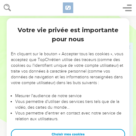
15
Le huitième, à Ésaïe, ses fils et ses frères, douze.
16
Le neuvième, à Matthania, ses fils et ses frères, douze.
17
Darby
Le dixième, à Shimhi, ses fils et ses frères, douze.
Votre vie privée est importante
18
Le onzième, à Azareël, ses fils et ses frères, douze.
1 Chroniques
25
pour nous
19
Le douzième, à Hashabia, ses fils et ses frères, douze.
20
Le treizième, à Shubaël, ses fils et ses frères, douze.
En cliquant sur le bouton « Accepter tous les cookies », vous
21
Le quatorzième, à Matthithia, ses fils et ses frères, douze.
acceptez que TopChrétien utilise des traceurs (comme des
22
cookies ou l'identifiant unique de votre compte utilisateur) et
Le quinzième, à Jérémoth, ses fils et ses frères, douze.
traite vos données à caractère personnel (comme vos
23
Le seizième, à Hanania, ses fils et ses frères, douze.
données de navigation et les informations renseignées dans
votre compte utilisateur) dans les buts suivants :
24
Le dix-septième, à Joshbekasha, ses fils et ses frères,
douze.
Mesurer l'audience de notre service
25
Le dix-huitième, à Hanani, ses fils et ses frères, douze.
Vous permettre d'utiliser des services tiers tels que de la
vidéo, des cartes du monde…
26
Le dix-neuvième, à Mallothi, ses fils et ses frères, douze.
Vous permettre d'entrer en contact avec notre service de
27
Le vingtième, à Élijatha, ses fils et ses frères, douze.
relation aux utilisateurs.
28
Le vingt et unième, à Hothir, ses fils et ses frères, douze.
Choisir mes cookies
29