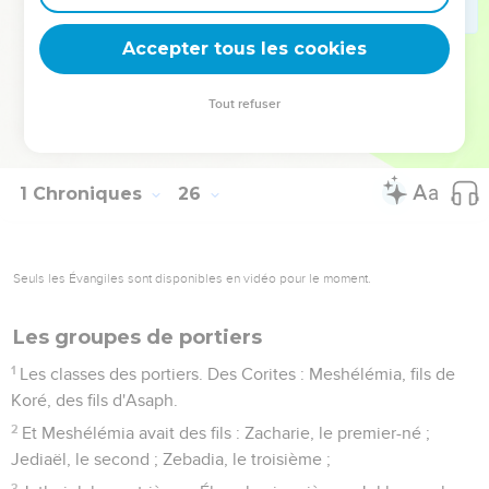
Le vingt-deuxième, à Guiddalthi, ses fils et ses frères,
douze.
Accepter tous les cookies
30
Le vingt-troisième, à Makhazioth, ses fils et ses frères,
douze.
Tout refuser
31
Le vingt-quatrième, à Romamthi-Ezer, ses fils et ses frères,
douze.
1 Chroniques
26
Seuls les Évangiles sont disponibles en vidéo pour le moment.
Les groupes de portiers
1
Les classes des portiers. Des Corites : Meshélémia, fils de
Koré, des fils d'Asaph.
2
Et Meshélémia avait des fils : Zacharie, le premier-né ;
Jediaël, le second ; Zebadia, le troisième ;
3