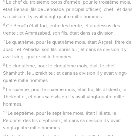
5
Le chef du troisième corps d'armée, pour le troisième mois,
était Benaïa (fils de Jehoïada, principal officier), chef ; et dans
sa division il y avait vingt-quatre mille hommes.
6
Ce Benaïa était fort, entre les trente, et au-dessus des
trente ; et Ammizabad, son fils, était dans sa division.
7
Le quatrième, pour le quatrième mois, était Asçaël, frère de
Joab ; et Zebadia, son fils, après lui ; et dans sa division il y
avait vingt-quatre mille hommes.
8
Le cinquième, pour le cinquième mois, était le chef
Shamhuth, le Jizrakhite ; et dans sa division il y avait vingt-
quatre mille hommes.
9
Le sixième, pour le sixième mois, était Ira, fils d'Ikkesh, le
Thekohite ; et dans sa division il y avait vingt-quatre mille
hommes.
10
Le septième, pour le septième mois, était Hélets, le
Pelonite, des fils d'Éphraïm ; et dans sa division il y avait
vingt-quatre mille hommes
11