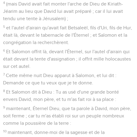
4
(mais David avait fait monter l'arche de Dieu de Kiriath-
Jéarim au lieu que David lui avait préparé ; car il lui avait
tendu une tente à Jérusalem) ;
5
et l'autel d'airain qu'avait fait Betsaleël, fils d'Uri, fils de Hur,
était là, devant le tabernacle de l'Éternel ; et Salomon et la
congrégation la recherchèrent.
6
Et Salomon offrit là, devant l'Éternel, sur l'autel d'airain qui
était devant la tente d'assignation ; il offrit mille holocaustes
sur cet autel.
7
Cette même nuit Dieu apparut à Salomon, et lui dit :
Demande ce que tu veux que je te donne.
8
Et Salomon dit à Dieu : Tu as usé d'une grande bonté
envers David, mon père, et tu m'as fait roi à sa place :
9
maintenant, Éternel Dieu, que ta parole à David, mon père,
soit ferme ; car tu m'as établi roi sur un peuple nombreux
comme la poussière de la terre :
10
maintenant, donne-moi de la sagesse et de la