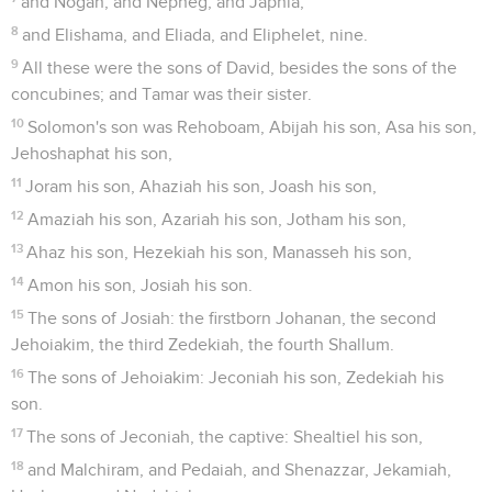
and Nogah, and Nepheg, and Japhia,
8
and Elishama, and Eliada, and Eliphelet, nine.
9
All these were the sons of David, besides the sons of the
concubines; and Tamar was their sister.
10
Solomon's son was Rehoboam, Abijah his son, Asa his son,
Jehoshaphat his son,
11
Joram his son, Ahaziah his son, Joash his son,
12
Amaziah his son, Azariah his son, Jotham his son,
13
Ahaz his son, Hezekiah his son, Manasseh his son,
14
Amon his son, Josiah his son.
15
The sons of Josiah: the firstborn Johanan, the second
Jehoiakim, the third Zedekiah, the fourth Shallum.
16
The sons of Jehoiakim: Jeconiah his son, Zedekiah his
son.
17
The sons of Jeconiah, the captive: Shealtiel his son,
18
and Malchiram, and Pedaiah, and Shenazzar, Jekamiah,