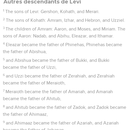
Autres descendants de Lévi
1
The sons of Levi: Gershon, Kohath, and Merari.
2
The sons of Kohath: Amram, Izhar, and Hebron, and Uzziel.
3
The children of Amram: Aaron, and Moses, and Miriam. The
sons of Aaron: Nadab, and Abihu, Eleazar, and Ithamar.
4
Eleazar became the father of Phinehas, Phinehas became
the father of Abishua,
5
and Abishua became the father of Bukki, and Bukki
became the father of Uzzi,
6
and Uzzi became the father of Zerahiah, and Zerahiah
became the father of Meraioth,
7
Meraioth became the father of Amariah, and Amariah
became the father of Ahitub,
8
and Ahitub became the father of Zadok, and Zadok became
the father of Ahimaaz,
9
and Ahimaaz became the father of Azariah, and Azariah
became the father of Johanan,