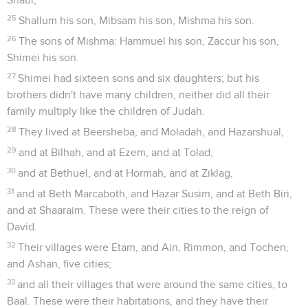
25
Shallum his son, Mibsam his son, Mishma his son.
26
The sons of Mishma: Hammuel his son, Zaccur his son,
Shimei his son.
27
Shimei had sixteen sons and six daughters; but his
brothers didn't have many children, neither did all their
family multiply like the children of Judah.
28
They lived at Beersheba, and Moladah, and Hazarshual,
29
and at Bilhah, and at Ezem, and at Tolad,
30
and at Bethuel, and at Hormah, and at Ziklag,
31
and at Beth Marcaboth, and Hazar Susim, and at Beth Biri,
and at Shaaraim. These were their cities to the reign of
David.
32
Their villages were Etam, and Ain, Rimmon, and Tochen,
and Ashan, five cities;
33
and all their villages that were around the same cities, to
Baal. These were their habitations, and they have their