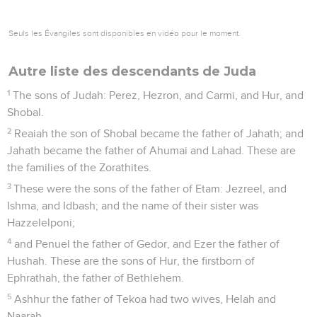
Seuls les Évangiles sont disponibles en vidéo pour le moment.
Autre liste des descendants de Juda
1
The sons of Judah: Perez, Hezron, and Carmi, and Hur, and
Shobal.
2
Reaiah the son of Shobal became the father of Jahath; and
Jahath became the father of Ahumai and Lahad. These are
the families of the Zorathites.
3
These were the sons of the father of Etam: Jezreel, and
Ishma, and Idbash; and the name of their sister was
Hazzelelponi;
4
and Penuel the father of Gedor, and Ezer the father of
Hushah. These are the sons of Hur, the firstborn of
Ephrathah, the father of Bethlehem.
5
Ashhur the father of Tekoa had two wives, Helah and
Naarah.