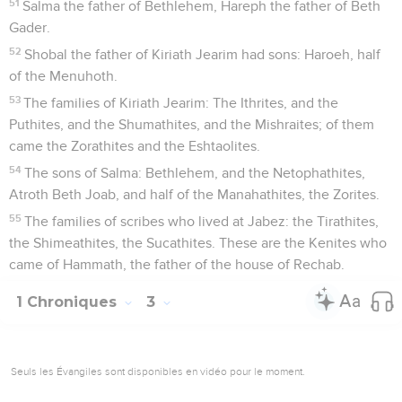
51
Salma the father of Bethlehem, Hareph the father of Beth
Gader.
52
Shobal the father of Kiriath Jearim had sons: Haroeh, half
of the Menuhoth.
53
The families of Kiriath Jearim: The Ithrites, and the
Puthites, and the Shumathites, and the Mishraites; of them
came the Zorathites and the Eshtaolites.
54
The sons of Salma: Bethlehem, and the Netophathites,
Atroth Beth Joab, and half of the Manahathites, the Zorites.
55
The families of scribes who lived at Jabez: the Tirathites,
the Shimeathites, the Sucathites. These are the Kenites who
came of Hammath, the father of the house of Rechab.
1 Chroniques
3
Seuls les Évangiles sont disponibles en vidéo pour le moment.