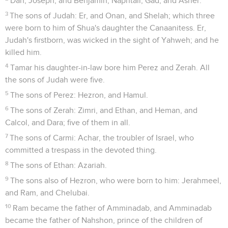
Dan, Joseph, and Benjamin, Naphtali, Gad, and Asher.
3
The sons of Judah: Er, and Onan, and Shelah; which three
were born to him of Shua's daughter the Canaanitess. Er,
Judah's firstborn, was wicked in the sight of Yahweh; and he
killed him.
4
Tamar his daughter-in-law bore him Perez and Zerah. All
the sons of Judah were five.
5
The sons of Perez: Hezron, and Hamul.
6
The sons of Zerah: Zimri, and Ethan, and Heman, and
Calcol, and Dara; five of them in all.
7
The sons of Carmi: Achar, the troubler of Israel, who
committed a trespass in the devoted thing.
8
The sons of Ethan: Azariah.
9
The sons also of Hezron, who were born to him: Jerahmeel,
and Ram, and Chelubai.
10
Ram became the father of Amminadab, and Amminadab
became the father of Nahshon, prince of the children of