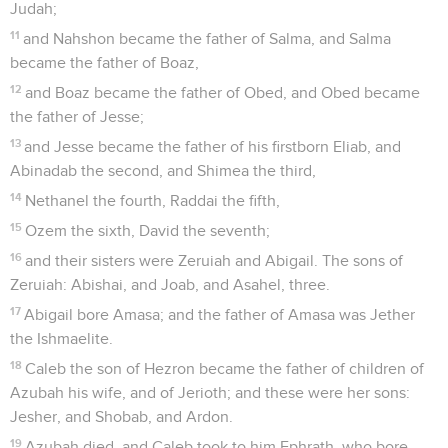
Judah;
11
and Nahshon became the father of Salma, and Salma
became the father of Boaz,
12
and Boaz became the father of Obed, and Obed became
the father of Jesse;
13
and Jesse became the father of his firstborn Eliab, and
Abinadab the second, and Shimea the third,
14
Nethanel the fourth, Raddai the fifth,
15
Ozem the sixth, David the seventh;
16
and their sisters were Zeruiah and Abigail. The sons of
Zeruiah: Abishai, and Joab, and Asahel, three.
17
Abigail bore Amasa; and the father of Amasa was Jether
the Ishmaelite.
18
Caleb the son of Hezron became the father of children of
Azubah his wife, and of Jerioth; and these were her sons:
Jesher, and Shobab, and Ardon.
19
Azubah died, and Caleb took to him Ephrath, who bore