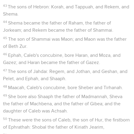
43
The sons of Hebron: Korah, and Tappuah, and Rekem, and
Shema.
44
Shema became the father of Raham, the father of
Jorkeam; and Rekem became the father of Shammai.
45
The son of Shammai was Maon; and Maon was the father
of Beth Zur.
46
Ephah, Caleb's concubine, bore Haran, and Moza, and
Gazez; and Haran became the father of Gazez.
47
The sons of Jahdai: Regem, and Jothan, and Geshan, and
Pelet, and Ephah, and Shaaph.
48
Maacah, Caleb's concubine, bore Sheber and Tirhanah.
49
She bore also Shaaph the father of Madmannah, Sheva
the father of Machbena, and the father of Gibea; and the
daughter of Caleb was Achsah.
50
These were the sons of Caleb, the son of Hur, the firstborn
of Ephrathah: Shobal the father of Kiriath Jearim,