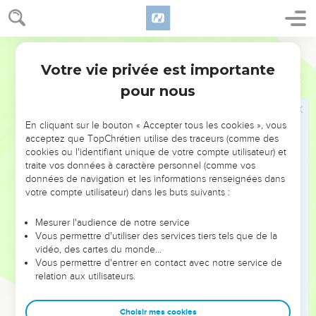
c’est le trône de son descendant qui « sera inébranlable à
perpétuité » (17.14). C’est pourquoi le Chroniste ne
World English Bible
mentionne que la généalogie et la mort de Saül (9.35 à
Votre vie privée est importante
10.14). Il met en évidence le rôle central, emblématique, de
1 Chroniques
Introduction
David en ne retenant que les aspects positifs de sa vie,
pour nous
passant sous silence l’adultère commis avec Bath-Chéba, le
meurtre d’Urie et la révolte d’Absalom. Dans 2 Chroniques,
En cliquant sur le bouton « Accepter tous les cookies », vous
il négligera totalement, après le schisme, l’histoire des rois
acceptez que TopChrétien utilise des traceurs (comme des
cookies ou l'identifiant unique de votre compte utilisateur) et
d’Israël, pour se concentrer sur celle des rois de Juda,
traite vos données à caractère personnel (comme vos
héritiers de la promesse. Privés de roi, les Israélites revenus
données de navigation et les informations renseignées dans
d’exil ont dû être fortifiés dans leur espérance messianique
votre compte utilisateur) dans les buts suivants :
par cette vision de l’histoire.
Mesurer l'audience de notre service
Vous permettre d'utiliser des services tiers tels que de la
Mais la grande œuvre de David est celle qu’il n’a pas faite !
vidéo, des cartes du monde…
Désireux de construire un Temple pour Dieu (17.1), il ne peut
Vous permettre d'entrer en contact avec notre service de
qu’organiser les préparatifs de la construction : il choisit
relation aux utilisateurs.
l’emplacement (ch.21), donne à Salomon les instructions
nécessaires (ch.22) et le mandate publiquement pour sa
Choisir mes cookies