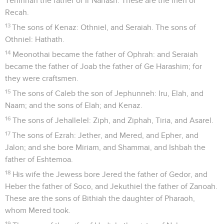
Tehinnah the father of Ir Nahash. These are the men of
Recah.
13
The sons of Kenaz: Othniel, and Seraiah. The sons of
Othniel: Hathath.
14
Meonothai became the father of Ophrah: and Seraiah
became the father of Joab the father of Ge Harashim; for
they were craftsmen.
15
The sons of Caleb the son of Jephunneh: Iru, Elah, and
Naam; and the sons of Elah; and Kenaz.
16
The sons of Jehallelel: Ziph, and Ziphah, Tiria, and Asarel.
17
The sons of Ezrah: Jether, and Mered, and Epher, and
Jalon; and she bore Miriam, and Shammai, and Ishbah the
father of Eshtemoa.
18
His wife the Jewess bore Jered the father of Gedor, and
Heber the father of Soco, and Jekuthiel the father of Zanoah.
These are the sons of Bithiah the daughter of Pharaoh,
whom Mered took.
19