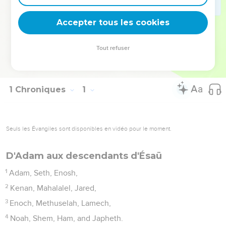
construction (ch.28). Le second livre des Chroniques en
décrit la réalisation et en révèle l’importance.
Accepter tous les cookies
La Bible Du Semeur Copyright © 1992, 1999 by Biblica, Inc.® Used by
Tout refuser
permission. All rights reserved worldwide.
1 Chroniques
1
Seuls les Évangiles sont disponibles en vidéo pour le moment.
D'Adam aux descendants d'Ésaü
1
Adam, Seth, Enosh,
2
Kenan, Mahalalel, Jared,
3
Enoch, Methuselah, Lamech,
4
Noah, Shem, Ham, and Japheth.