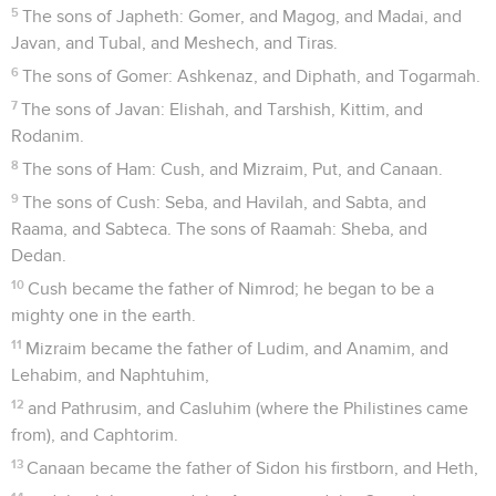
5
The sons of Japheth: Gomer, and Magog, and Madai, and
Javan, and Tubal, and Meshech, and Tiras.
6
The sons of Gomer: Ashkenaz, and Diphath, and Togarmah.
7
The sons of Javan: Elishah, and Tarshish, Kittim, and
Rodanim.
8
The sons of Ham: Cush, and Mizraim, Put, and Canaan.
9
The sons of Cush: Seba, and Havilah, and Sabta, and
Raama, and Sabteca. The sons of Raamah: Sheba, and
Dedan.
10
Cush became the father of Nimrod; he began to be a
mighty one in the earth.
11
Mizraim became the father of Ludim, and Anamim, and
Lehabim, and Naphtuhim,
12
and Pathrusim, and Casluhim (where the Philistines came
from), and Caphtorim.
13
Canaan became the father of Sidon his firstborn, and Heth,