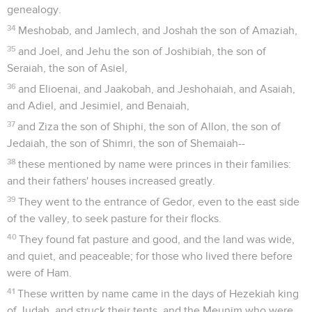
genealogy.
34
Meshobab, and Jamlech, and Joshah the son of Amaziah,
35
and Joel, and Jehu the son of Joshibiah, the son of
Seraiah, the son of Asiel,
36
and Elioenai, and Jaakobah, and Jeshohaiah, and Asaiah,
and Adiel, and Jesimiel, and Benaiah,
37
and Ziza the son of Shiphi, the son of Allon, the son of
Jedaiah, the son of Shimri, the son of Shemaiah--
38
these mentioned by name were princes in their families:
and their fathers' houses increased greatly.
39
They went to the entrance of Gedor, even to the east side
of the valley, to seek pasture for their flocks.
40
They found fat pasture and good, and the land was wide,
and quiet, and peaceable; for those who lived there before
were of Ham.
41
These written by name came in the days of Hezekiah king
of Judah, and struck their tents, and the Meunim who were