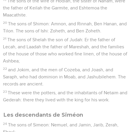
The sons of the wife of Hodiah, the sister of Naham, were
the father of Keilah the Garmite, and Eshtemoa the
Maacathite.
20
The sons of Shimon: Amnon, and Rinnah, Ben Hanan, and
Tilon. The sons of Ishi: Zoheth, and Ben Zoheth.
21
The sons of Shelah the son of Judah: Er the father of
Lecah, and Laadah the father of Mareshah, and the families
of the house of those who worked fine linen, of the house of
Ashbea;
22
and Jokim, and the men of Cozeba, and Joash, and
Saraph, who had dominion in Moab, and Jashubilehem. The
records are ancient.
23
These were the potters, and the inhabitants of Netaim and
Gederah: there they lived with the king for his work.
Les descendants de Siméon
24
The sons of Simeon: Nemuel, and Jamin, Jarib, Zerah,
Shaul;