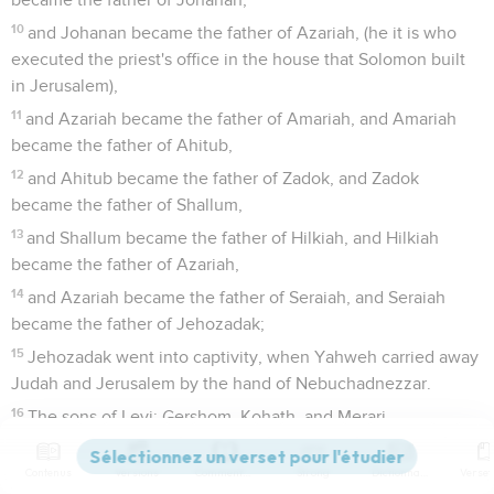
10
and Johanan became the father of Azariah, (he it is who
executed the priest's office in the house that Solomon built
in Jerusalem),
11
and Azariah became the father of Amariah, and Amariah
became the father of Ahitub,
12
and Ahitub became the father of Zadok, and Zadok
became the father of Shallum,
13
and Shallum became the father of Hilkiah, and Hilkiah
became the father of Azariah,
14
and Azariah became the father of Seraiah, and Seraiah
became the father of Jehozadak;
15
Jehozadak went into captivity, when Yahweh carried away
Judah and Jerusalem by the hand of Nebuchadnezzar.
16
The sons of Levi: Gershom, Kohath, and Merari.
17
These are the names of the sons of Gershom: Libni and
Contenus
Versions
Commentaires
Strong
Dictionnaire
Shimei.