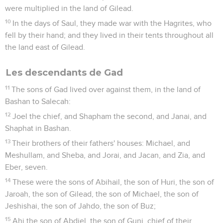
were multiplied in the land of Gilead.
10
In the days of Saul, they made war with the Hagrites, who
fell by their hand; and they lived in their tents throughout all
the land east of Gilead.
Les descendants de Gad
11
The sons of Gad lived over against them, in the land of
Bashan to Salecah:
12
Joel the chief, and Shapham the second, and Janai, and
Shaphat in Bashan.
13
Their brothers of their fathers' houses: Michael, and
Meshullam, and Sheba, and Jorai, and Jacan, and Zia, and
Eber, seven.
14
These were the sons of Abihail, the son of Huri, the son of
Jaroah, the son of Gilead, the son of Michael, the son of
Jeshishai, the son of Jahdo, the son of Buz;
15
Ahi the son of Abdiel, the son of Guni, chief of their