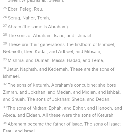
Shem, Arpachshad, Shelah,
25
Eber, Peleg, Reu,
26
Serug, Nahor, Terah,
27
Abram (the same is Abraham).
28
The sons of Abraham: Isaac, and Ishmael.
29
These are their generations: the firstborn of Ishmael,
Nebaioth; then Kedar, and Adbeel, and Mibsam,
30
Mishma, and Dumah, Massa, Hadad, and Tema,
31
Jetur, Naphish, and Kedemah. These are the sons of
Ishmael.
32
The sons of Keturah, Abraham's concubine: she bore
Zimran, and Jokshan, and Medan, and Midian, and Ishbak,
and Shuah. The sons of Jokshan: Sheba, and Dedan.
33
The sons of Midian: Ephah, and Epher, and Hanoch, and
Abida, and Eldaah. All these were the sons of Keturah.
34
Abraham became the father of Isaac. The sons of Isaac:
Esau, and Israel.