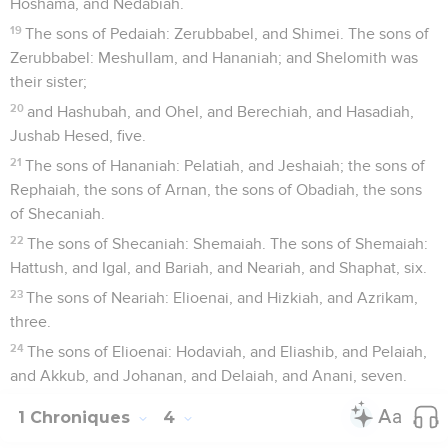
Hoshama, and Nedabiah.
19
The sons of Pedaiah: Zerubbabel, and Shimei. The sons of
Zerubbabel: Meshullam, and Hananiah; and Shelomith was
their sister;
20
and Hashubah, and Ohel, and Berechiah, and Hasadiah,
Jushab Hesed, five.
21
The sons of Hananiah: Pelatiah, and Jeshaiah; the sons of
Rephaiah, the sons of Arnan, the sons of Obadiah, the sons
of Shecaniah.
22
The sons of Shecaniah: Shemaiah. The sons of Shemaiah:
Hattush, and Igal, and Bariah, and Neariah, and Shaphat, six.
23
The sons of Neariah: Elioenai, and Hizkiah, and Azrikam,
three.
24
The sons of Elioenai: Hodaviah, and Eliashib, and Pelaiah,
and Akkub, and Johanan, and Delaiah, and Anani, seven.
1 Chroniques
4