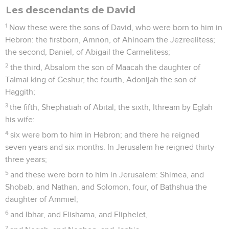
Les descendants de David
1
Now these were the sons of David, who were born to him in
Hebron: the firstborn, Amnon, of Ahinoam the Jezreelitess;
the second, Daniel, of Abigail the Carmelitess;
2
the third, Absalom the son of Maacah the daughter of
Talmai king of Geshur; the fourth, Adonijah the son of
Haggith;
3
the fifth, Shephatiah of Abital; the sixth, Ithream by Eglah
his wife:
4
six were born to him in Hebron; and there he reigned
seven years and six months. In Jerusalem he reigned thirty-
three years;
5
and these were born to him in Jerusalem: Shimea, and
Shobab, and Nathan, and Solomon, four, of Bathshua the
daughter of Ammiel;
6
and Ibhar, and Elishama, and Eliphelet,
7