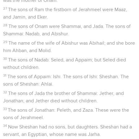
was the mother of Onam.
27
The sons of Ram the firstborn of Jerahmeel were Maaz,
and Jamin, and Eker.
28
The sons of Onam were Shammai, and Jada. The sons of
Shammai: Nadab, and Abishur.
29
The name of the wife of Abishur was Abihail; and she bore
him Ahban, and Molid.
30
The sons of Nadab: Seled, and Appaim; but Seled died
without children.
31
The sons of Appaim: Ishi. The sons of Ishi: Sheshan. The
sons of Sheshan: Ahlai.
32
The sons of Jada the brother of Shammai: Jether, and
Jonathan; and Jether died without children.
33
The sons of Jonathan: Peleth, and Zaza. These were the
sons of Jerahmeel.
34
Now Sheshan had no sons, but daughters. Sheshan had a
servant, an Egyptian, whose name was Jarha.