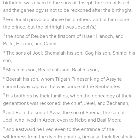
birthright was given to the sons of Joseph the son of Israel;
and the genealogy is not to be reckoned after the birthright.
2
For Judah prevailed above his brothers, and of him came
the prince; but the birthright was Joseph's:)
3
the sons of Reuben the firstborn of Israel: Hanoch, and
Pallu, Hezron, and Carmi.
4
The sons of Joel: Shemaiah his son, Gog his son, Shimei his
son,
5
Micah his son, Reaiah his son, Baal his son,
6
Beerah his son, whom Tilgath Pilneser king of Assyria
carried away captive: he was prince of the Reubenites.
7
His brothers by their families, when the genealogy of their
generations was reckoned: the chief, Jeiel, and Zechariah,
8
and Bela the son of Azaz, the son of Shema, the son of
Joel, who lived in Aroer, even to Nebo and Baal Meon:
9
and eastward he lived even to the entrance of the
wilderness from the river Euphrates, because their livestock