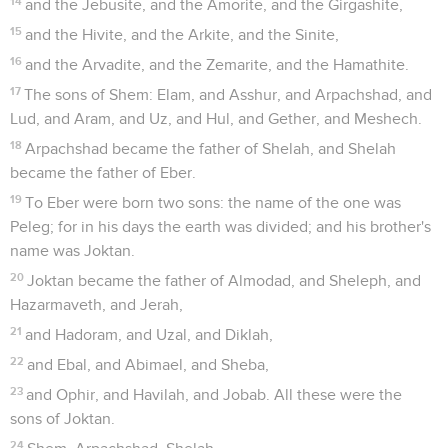
14
and the Jebusite, and the Amorite, and the Girgashite,
15
and the Hivite, and the Arkite, and the Sinite,
16
and the Arvadite, and the Zemarite, and the Hamathite.
17
The sons of Shem: Elam, and Asshur, and Arpachshad, and
Lud, and Aram, and Uz, and Hul, and Gether, and Meshech.
18
Arpachshad became the father of Shelah, and Shelah
became the father of Eber.
19
To Eber were born two sons: the name of the one was
Peleg; for in his days the earth was divided; and his brother's
name was Joktan.
20
Joktan became the father of Almodad, and Sheleph, and
Hazarmaveth, and Jerah,
21
and Hadoram, and Uzal, and Diklah,
22
and Ebal, and Abimael, and Sheba,
23
and Ophir, and Havilah, and Jobab. All these were the
sons of Joktan.
24