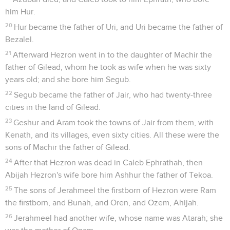
him Hur.
20
Hur became the father of Uri, and Uri became the father of
Bezalel.
21
Afterward Hezron went in to the daughter of Machir the
father of Gilead, whom he took as wife when he was sixty
years old; and she bore him Segub.
22
Segub became the father of Jair, who had twenty-three
cities in the land of Gilead.
23
Geshur and Aram took the towns of Jair from them, with
Kenath, and its villages, even sixty cities. All these were the
sons of Machir the father of Gilead.
24
After that Hezron was dead in Caleb Ephrathah, then
Abijah Hezron's wife bore him Ashhur the father of Tekoa.
25
The sons of Jerahmeel the firstborn of Hezron were Ram
the firstborn, and Bunah, and Oren, and Ozem, Ahijah.
26
Jerahmeel had another wife, whose name was Atarah; she