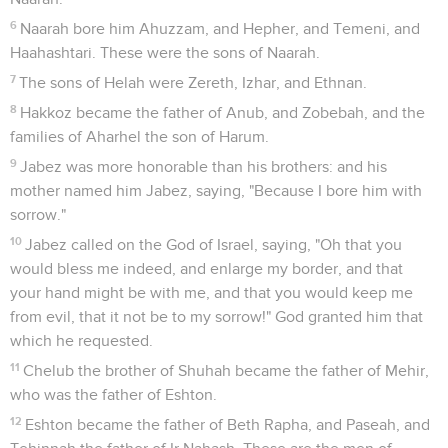
6
Naarah bore him Ahuzzam, and Hepher, and Temeni, and
Haahashtari. These were the sons of Naarah.
7
The sons of Helah were Zereth, Izhar, and Ethnan.
8
Hakkoz became the father of Anub, and Zobebah, and the
families of Aharhel the son of Harum.
9
Jabez was more honorable than his brothers: and his
mother named him Jabez, saying, "Because I bore him with
sorrow."
10
Jabez called on the God of Israel, saying, "Oh that you
would bless me indeed, and enlarge my border, and that
your hand might be with me, and that you would keep me
from evil, that it not be to my sorrow!" God granted him that
which he requested.
11
Chelub the brother of Shuhah became the father of Mehir,
who was the father of Eshton.
12
Eshton became the father of Beth Rapha, and Paseah, and