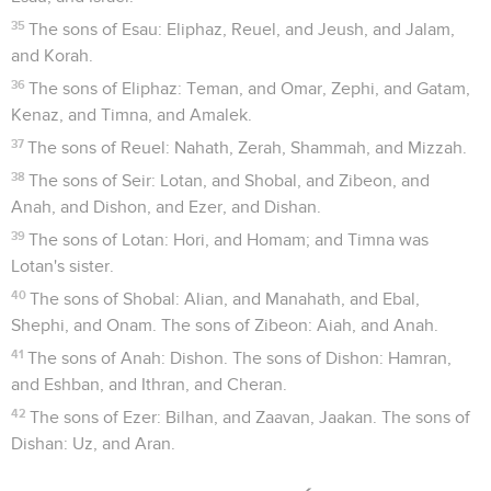
35
The sons of Esau: Eliphaz, Reuel, and Jeush, and Jalam,
and Korah.
36
The sons of Eliphaz: Teman, and Omar, Zephi, and Gatam,
Kenaz, and Timna, and Amalek.
37
The sons of Reuel: Nahath, Zerah, Shammah, and Mizzah.
38
The sons of Seir: Lotan, and Shobal, and Zibeon, and
Anah, and Dishon, and Ezer, and Dishan.
39
The sons of Lotan: Hori, and Homam; and Timna was
Lotan's sister.
40
The sons of Shobal: Alian, and Manahath, and Ebal,
Shephi, and Onam. The sons of Zibeon: Aiah, and Anah.
41
The sons of Anah: Dishon. The sons of Dishon: Hamran,
and Eshban, and Ithran, and Cheran.
42
The sons of Ezer: Bilhan, and Zaavan, Jaakan. The sons of
Dishan: Uz, and Aran.