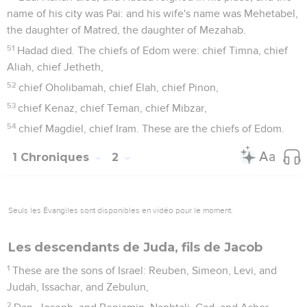
name of his city was Pai: and his wife's name was Mehetabel,
the daughter of Matred, the daughter of Mezahab.
51
Hadad died. The chiefs of Edom were: chief Timna, chief
Aliah, chief Jetheth,
52
chief Oholibamah, chief Elah, chief Pinon,
53
chief Kenaz, chief Teman, chief Mibzar,
54
chief Magdiel, chief Iram. These are the chiefs of Edom.
1 Chroniques
2
Seuls les Évangiles sont disponibles en vidéo pour le moment.
Les descendants de Juda, fils de Jacob
1
These are the sons of Israel: Reuben, Simeon, Levi, and
Judah, Issachar, and Zebulun,
2