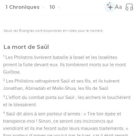
1 Chroniques
10
Seuls les Évangiles sont disponibles en vidéo pour le moment.
La mort de Saül
1
Les Philistins livrèrent bataille à Israël et les Israélites
prirent la fuite devant eux. Ils tombèrent morts sur le mont
Guilboa.
2
Les Philistins rattrapèrent Saül et ses fils, et ils tuèrent
Jonathan, Abinadab et Malki-Shua, les fils de Saül.
3
L'effort du combat porta sur Saül ; les archers le touchèrent
et le blessèrent.
4
Saül dit alors à son porteur d’armes : « Tire ton épée et
transperce-moi ! Sinon, ce seront ces incirconcis qui
viendront et ils me feront subir leurs mauvais traitements. »
Son porteur d’armes ne voulut pas le tuer, car il était rempli