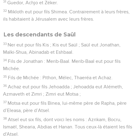
31
Guedor, Achjo et Zéker.
32
Mikloth eut pour fils Shimea. Contrairement à leurs frères,
ils habitaient à Jérusalem avec leurs frères.
Les descendants de Saül
33
Ner eut pour fils Kis ; Kis eut Saül ; Saül eut Jonathan,
Malki-Shua, Abinadab et Eshbaal.
34
Fils de Jonathan : Merib-Baal. Merib-Baal eut pour fils
Michée.
35
Fils de Michée : Pithon, Mélec, Thaeréa et Achaz.
36
Achaz eut pour fils Jehoadda ; Jehoadda eut Alémeth,
Azmaveth et Zimri ; Zimri eut Motsa ;
37
Motsa eut pour fils Binea, lui-même père de Rapha, père
d’Eleasa, père d’Atsel.
38
Atsel eut six fils, dont voici les noms : Azrikam, Bocru,
Ismaël, Shearia, Abdias et Hanan. Tous ceux-là étaient les fils
d'Atsel.