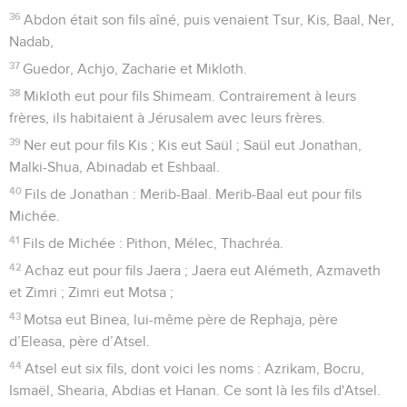
36
Abdon était son fils aîné, puis venaient Tsur, Kis, Baal, Ner,
Nadab,
37
Guedor, Achjo, Zacharie et Mikloth.
38
Mikloth eut pour fils Shimeam. Contrairement à leurs
frères, ils habitaient à Jérusalem avec leurs frères.
39
Ner eut pour fils Kis ; Kis eut Saül ; Saül eut Jonathan,
Malki-Shua, Abinadab et Eshbaal.
40
Fils de Jonathan : Merib-Baal. Merib-Baal eut pour fils
Michée.
41
Fils de Michée : Pithon, Mélec, Thachréa.
42
Achaz eut pour fils Jaera ; Jaera eut Alémeth, Azmaveth
et Zimri ; Zimri eut Motsa ;
43
Motsa eut Binea, lui-même père de Rephaja, père
d’Eleasa, père d’Atsel.
44
Atsel eut six fils, dont voici les noms : Azrikam, Bocru,
Ismaël, Shearia, Abdias et Hanan. Ce sont là les fils d'Atsel.