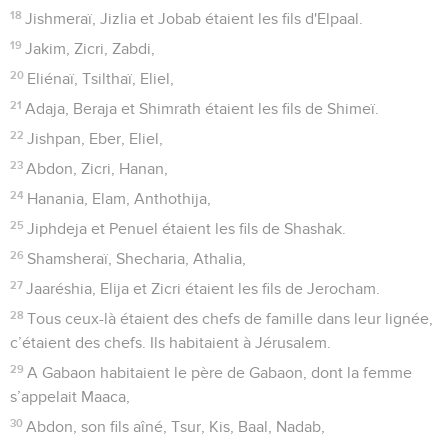
18
Jishmeraï, Jizlia et Jobab étaient les fils d'Elpaal.
19
Jakim, Zicri, Zabdi,
20
Eliénaï, Tsilthaï, Eliel,
21
Adaja, Beraja et Shimrath étaient les fils de Shimeï.
22
Jishpan, Eber, Eliel,
23
Abdon, Zicri, Hanan,
24
Hanania, Elam, Anthothija,
25
Jiphdeja et Penuel étaient les fils de Shashak.
26
Shamsheraï, Shecharia, Athalia,
27
Jaaréshia, Elija et Zicri étaient les fils de Jerocham.
28
Tous ceux-là étaient des chefs de famille dans leur lignée,
c’étaient des chefs. Ils habitaient à Jérusalem.
29
A Gabaon habitaient le père de Gabaon, dont la femme
s’appelait Maaca,
30
Abdon, son fils aîné, Tsur, Kis, Baal, Nadab,