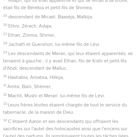
Asaph, qui lui était apparenté et qui se tenait à sa droite,
était fils de Bérékia et petit-fils de Shimea,
25
descendant de Micaël, Baaséja, Malkija,
26
Ethni, Zérach, Adaja,
27
Ethan, Zimma, Shimeï,
28
Jachath et Guershon, lui-même fils de Lévi.
29
Les descendants de Merari, qui leur étaient apparentés, se
tenaient à gauche ; il y avait Ethan, fils de Kishi et petit-fils
d'Abdi, descendant de Malluc,
30
Hashabia, Amatsia, Hilkija,
31
Amtsi, Bani, Shémer,
32
Machli, Mushi et Merari, lui-même fils de Lévi.
33
Leurs frères lévites étaient chargés de tout le service du
tabernacle, de la maison de Dieu.
34
C’étaient Aaron et ses descendants qui offraient les
sacrifices sur l'autel des holocaustes ainsi que l'encens sur
l'autel des parfums. Ils remplissaient toutes les tâches liées