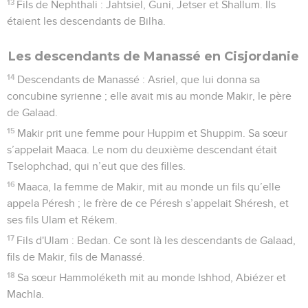
13
Fils de Nephthali : Jahtsiel, Guni, Jetser et Shallum. Ils
étaient les descendants de Bilha.
Les descendants de Manassé en Cisjordanie
14
Descendants de Manassé : Asriel, que lui donna sa
concubine syrienne ; elle avait mis au monde Makir, le père
de Galaad.
15
Makir prit une femme pour Huppim et Shuppim. Sa sœur
s’appelait Maaca. Le nom du deuxième descendant était
Tselophchad, qui n’eut que des filles.
16
Maaca, la femme de Makir, mit au monde un fils qu’elle
appela Péresh ; le frère de ce Péresh s’appelait Shéresh, et
ses fils Ulam et Rékem.
17
Fils d'Ulam : Bedan. Ce sont là les descendants de Galaad,
fils de Makir, fils de Manassé.
18
Sa sœur Hammoléketh mit au monde Ishhod, Abiézer et
Machla.