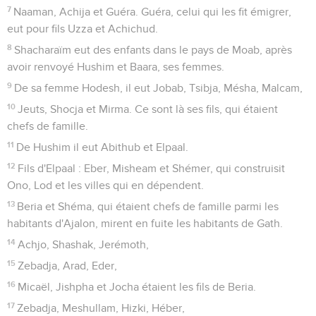
7
Naaman, Achija et Guéra. Guéra, celui qui les fit émigrer,
eut pour fils Uzza et Achichud.
8
Shacharaïm eut des enfants dans le pays de Moab, après
avoir renvoyé Hushim et Baara, ses femmes.
9
De sa femme Hodesh, il eut Jobab, Tsibja, Mésha, Malcam,
10
Jeuts, Shocja et Mirma. Ce sont là ses fils, qui étaient
chefs de famille.
11
De Hushim il eut Abithub et Elpaal.
12
Fils d'Elpaal : Eber, Misheam et Shémer, qui construisit
Ono, Lod et les villes qui en dépendent.
13
Beria et Shéma, qui étaient chefs de famille parmi les
habitants d'Ajalon, mirent en fuite les habitants de Gath.
14
Achjo, Shashak, Jerémoth,
15
Zebadja, Arad, Eder,
16
Micaël, Jishpha et Jocha étaient les fils de Beria.
17
Zebadja, Meshullam, Hizki, Héber,