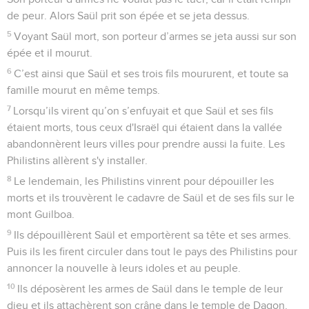
de peur. Alors Saül prit son épée et se jeta dessus.
5
Voyant Saül mort, son porteur d’armes se jeta aussi sur son
épée et il mourut.
6
C’est ainsi que Saül et ses trois fils moururent, et toute sa
famille mourut en même temps.
7
Lorsqu’ils virent qu’on s’enfuyait et que Saül et ses fils
étaient morts, tous ceux d'Israël qui étaient dans la vallée
abandonnèrent leurs villes pour prendre aussi la fuite. Les
Philistins allèrent s'y installer.
8
Le lendemain, les Philistins vinrent pour dépouiller les
morts et ils trouvèrent le cadavre de Saül et de ses fils sur le
mont Guilboa.
9
Ils dépouillèrent Saül et emportèrent sa tête et ses armes.
Puis ils les firent circuler dans tout le pays des Philistins pour
annoncer la nouvelle à leurs idoles et au peuple.
10
Ils déposèrent les armes de Saül dans le temple de leur
dieu et ils attachèrent son crâne dans le temple de Dagon.