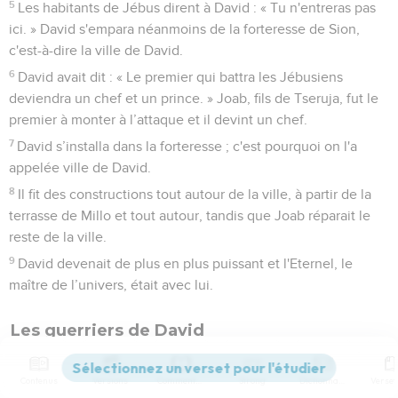
5
Les habitants de Jébus dirent à David : « Tu n'entreras pas
ici. » David s'empara néanmoins de la forteresse de Sion,
c'est-à-dire la ville de David.
6
David avait dit : « Le premier qui battra les Jébusiens
deviendra un chef et un prince. » Joab, fils de Tseruja, fut le
premier à monter à l’attaque et il devint un chef.
7
David s’installa dans la forteresse ; c'est pourquoi on l'a
appelée ville de David.
8
Il fit des constructions tout autour de la ville, à partir de la
terrasse de Millo et tout autour, tandis que Joab réparait le
reste de la ville.
9
David devenait de plus en plus puissant et l'Eternel, le
maître de l’univers, était avec lui.
Les guerriers de David
10
Voici les chefs des vaillants hommes qui étaient au service
de David et qui, avec tout Israël, le soutinrent dans son
Contenus
Versions
Commentaires
Strong
Dictionnaire