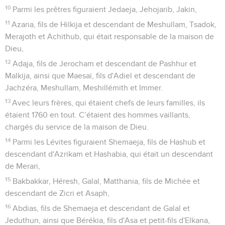
10
Parmi les prêtres figuraient Jedaeja, Jehojarib, Jakin,
11
Azaria, fils de Hilkija et descendant de Meshullam, Tsadok,
Merajoth et Achithub, qui était responsable de la maison de
Dieu,
12
Adaja, fils de Jerocham et descendant de Pashhur et
Malkija, ainsi que Maesaï, fils d'Adiel et descendant de
Jachzéra, Meshullam, Meshillémith et Immer.
13
Avec leurs frères, qui étaient chefs de leurs familles, ils
étaient 1760 en tout. C’étaient des hommes vaillants,
chargés du service de la maison de Dieu.
14
Parmi les Lévites figuraient Shemaeja, fils de Hashub et
descendant d'Azrikam et Hashabia, qui était un descendant
de Merari,
15
Bakbakkar, Héresh, Galal, Matthania, fils de Michée et
descendant de Zicri et Asaph,
16
Abdias, fils de Shemaeja et descendant de Galal et
Jeduthun, ainsi que Bérékia, fils d'Asa et petit-fils d'Elkana,