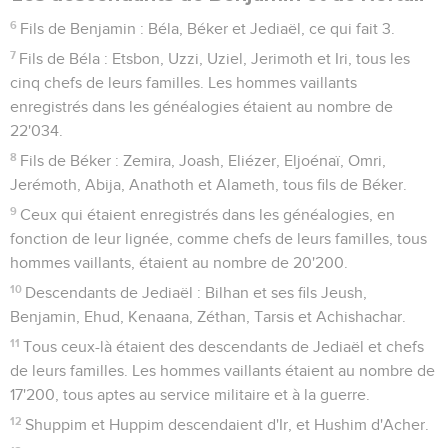
6
Fils de Benjamin : Béla, Béker et Jediaël, ce qui fait 3.
7
Fils de Béla : Etsbon, Uzzi, Uziel, Jerimoth et Iri, tous les
cinq chefs de leurs familles. Les hommes vaillants
enregistrés dans les généalogies étaient au nombre de
22'034.
8
Fils de Béker : Zemira, Joash, Eliézer, Eljoénaï, Omri,
Jerémoth, Abija, Anathoth et Alameth, tous fils de Béker.
9
Ceux qui étaient enregistrés dans les généalogies, en
fonction de leur lignée, comme chefs de leurs familles, tous
hommes vaillants, étaient au nombre de 20'200.
10
Descendants de Jediaël : Bilhan et ses fils Jeush,
Benjamin, Ehud, Kenaana, Zéthan, Tarsis et Achishachar.
11
Tous ceux-là étaient des descendants de Jediaël et chefs
de leurs familles. Les hommes vaillants étaient au nombre de
17'200, tous aptes au service militaire et à la guerre.
12
Shuppim et Huppim descendaient d'Ir, et Hushim d'Acher.