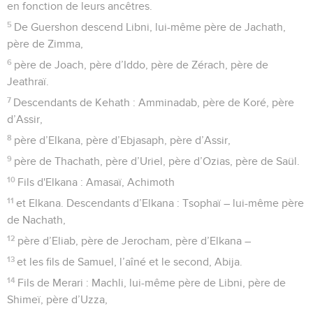
en fonction de leurs ancêtres.
5
De Guershon descend Libni, lui-même père de Jachath,
père de Zimma,
6
père de Joach, père d’Iddo, père de Zérach, père de
Jeathraï.
7
Descendants de Kehath : Amminadab, père de Koré, père
d’Assir,
8
père d’Elkana, père d’Ebjasaph, père d’Assir,
9
père de Thachath, père d’Uriel, père d’Ozias, père de Saül.
10
Fils d'Elkana : Amasaï, Achimoth
11
et Elkana. Descendants d’Elkana : Tsophaï – lui-même père
de Nachath,
12
père d’Eliab, père de Jerocham, père d’Elkana –
13
et les fils de Samuel, l’aîné et le second, Abija.
14
Fils de Merari : Machli, lui-même père de Libni, père de
Shimeï, père d’Uzza,