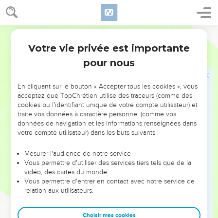
à Gozan, où ils sont restés jusqu'à aujourd’hui.
Les descendants de Lévi: les grands-prêtres
Segond 21
27
Fils de Lévi : Guershon, Kehath et Merari.
Votre vie privée est importante
1 Chroniques
5
28
Fils de Kehath : Amram, Jitsehar, Hébron et Uziel.
pour nous
29
Enfants d'Amram : Aaron, Moïse et Miriam. Fils d'Aaron :
Nadab, Abihu, Eléazar et Ithamar.
En cliquant sur le bouton « Accepter tous les cookies », vous
acceptez que TopChrétien utilise des traceurs (comme des
30
Eléazar eut pour fils Phinées ; Phinées eut Abishua ;
cookies ou l'identifiant unique de votre compte utilisateur) et
31
traite vos données à caractère personnel (comme vos
Abishua eut pour fils Bukki ; Bukki eut Uzzi ;
données de navigation et les informations renseignées dans
32
Uzzi eut pour fils Zerachja ; Zerachja eut Merajoth ;
votre compte utilisateur) dans les buts suivants :
33
Merajoth eut pour fils Amaria ; Amaria eut Achithub ;
Mesurer l'audience de notre service
34
Achithub eut pour fils Tsadok ; Tsadok eut Achimaats ;
Vous permettre d'utiliser des services tiers tels que de la
35
vidéo, des cartes du monde…
Achimaats eut pour fils Azaria ; Azaria eut Jochanan ;
Vous permettre d'entrer en contact avec notre service de
36
Jochanan eut pour fils Azaria, qui exerça ses fonctions de
relation aux utilisateurs.
prêtre dans le temple que Salomon construisit à Jérusalem ;
37
Azaria eut pour fils Amaria ; Amaria eut Achithub ;
Choisir mes cookies