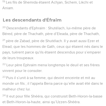
19
Les fils de Shemida étaient Achjan, Sichem, Likchi et
Aniam.
Les descendants d'Éfraïm
20
Descendants d'Ephraïm : Shutélach, lui-même père de
Béred, père de Thachath, père d’Eleada, père de Thachath,
21
père de Zabad, père de Shutélach. Il y avait aussi Ezer et
Elead, que les hommes de Gath, ceux qui étaient nés dans le
pays, tuèrent parce qu'ils étaient descendus pour s’emparer
de leurs troupeaux.
22
Leur père Ephraïm mena longtemps le deuil et ses frères
vinrent pour le consoler.
23
Puis il s’unit à sa femme, qui devint enceinte et mit au
monde un fils ; il l'appela Beria parce qu’elle avait été dans le
malheur chez lui.
24
Il eut pour fille Shééra, qui construisit Beth-Horon-la-basse
et Beth-Horon-la-haute, ainsi qu’Uzzen-Shééra.