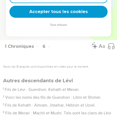
38
Achithub eut pour fils Tsadok ; Tsadok eut Shallum ;
Accepter tous les cookies
39
Shallum eut pour fils Hilkija ; Hilkija eut Azaria ;
40
Azaria eut pour fils Seraja ; Seraja eut Jehotsadak.
Tout refuser
41
Jehotsadak partit quand l'Eternel exila Juda et Jérusalem
par l’intermédiaire de Nebucadnetsar.
1 Chroniques
6
Seuls les Évangiles sont disponibles en vidéo pour le moment.
Autres descendants de Lévi
1
Fils de Lévi : Guershon, Kehath et Merari.
2
Voici les noms des fils de Guershon : Libni et Shimeï.
3
Fils de Kehath : Amram, Jitsehar, Hébron et Uziel.
4
Fils de Merari : Machli et Mushi. Tels sont les clans de Lévi