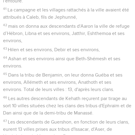
l'entoure.
41
La campagne et les villages rattachés à la ville avaient été
attribués à Caleb, fils de Jephunné,
42
mais on donna aux descendants d'Aaron la ville de refuge
d’Hébron, Libna et ses environs, Jatthir, Eshthemoa et ses
environs,
43
Hilen et ses environs, Debir et ses environs,
44
Ashan et ses environs ainsi que Beth-Shémesh et ses
environs.
45
Dans la tribu de Benjamin, on leur donna Guéba et ses
environs, Allémeth et ses environs, Anathoth et ses
environs. Total de leurs villes : 13, d'après leurs clans.
46
Les autres descendants de Kehath reçurent par tirage au
sort 10 villes situées chez les clans des tribus d'Ephraïm et de
Dan ainsi que de la demi-tribu de Manassé.
47
Les descendants de Guershon, en fonction de leurs clans,
eurent 13 villes prises aux tribus d'Issacar, d'Aser, de