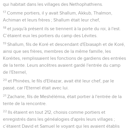
qui habitait dans les villages des Nethophathiens.
17
Comme portiers, il y avait Shallum, Akkub, Thalmon,
Achiman et leurs frères ; Shallum était leur chef,
18
et jusqu'à présent ils se tiennent à la porte du roi, à l'est.
C’étaient eux les portiers du camp des Lévites.
19
Shallum, fils de Koré et descendant d'Ebiasaph et de Koré,
ainsi que ses frères, membres de la même famille, les
Koréites, remplissaient les fonctions de gardiens des entrées
de la tente. Leurs ancêtres avaient gardé l'entrée du camp
de l'Eternel,
20
et Phinées, le fils d'Eléazar, avait été leur chef, par le
passé, car l'Eternel était avec lui.
21
Zacharie, fils de Meshélémia, était portier à l'entrée de la
tente de la rencontre.
22
Ils étaient en tout 212, choisis comme portiers et
enregistrés dans les généalogies d'après leurs villages ;
c’étaient David et Samuel le voyant qui les avaient établis