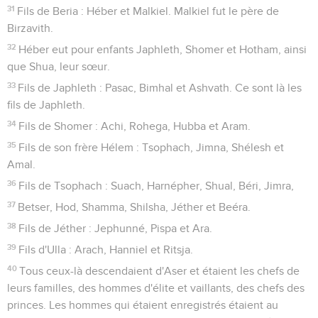
31
Fils de Beria : Héber et Malkiel. Malkiel fut le père de
Birzavith.
32
Héber eut pour enfants Japhleth, Shomer et Hotham, ainsi
que Shua, leur sœur.
33
Fils de Japhleth : Pasac, Bimhal et Ashvath. Ce sont là les
fils de Japhleth.
34
Fils de Shomer : Achi, Rohega, Hubba et Aram.
35
Fils de son frère Hélem : Tsophach, Jimna, Shélesh et
Amal.
36
Fils de Tsophach : Suach, Harnépher, Shual, Béri, Jimra,
37
Betser, Hod, Shamma, Shilsha, Jéther et Beéra.
38
Fils de Jéther : Jephunné, Pispa et Ara.
39
Fils d'Ulla : Arach, Hanniel et Ritsja.
40
Tous ceux-là descendaient d'Aser et étaient les chefs de
leurs familles, des hommes d'élite et vaillants, des chefs des
princes. Les hommes qui étaient enregistrés étaient au