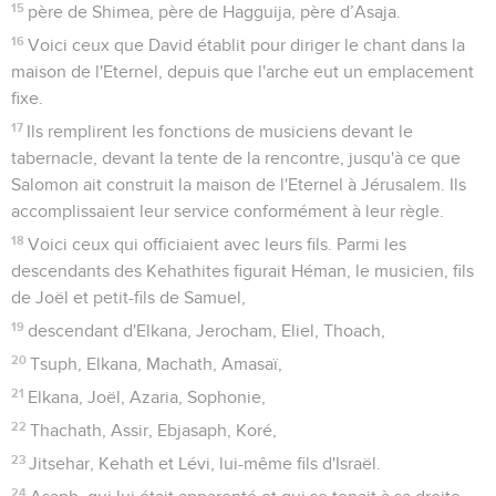
15
père de Shimea, père de Hagguija, père d’Asaja.
16
Voici ceux que David établit pour diriger le chant dans la
maison de l'Eternel, depuis que l'arche eut un emplacement
fixe.
17
Ils remplirent les fonctions de musiciens devant le
tabernacle, devant la tente de la rencontre, jusqu'à ce que
Salomon ait construit la maison de l'Eternel à Jérusalem. Ils
accomplissaient leur service conformément à leur règle.
18
Voici ceux qui officiaient avec leurs fils. Parmi les
descendants des Kehathites figurait Héman, le musicien, fils
de Joël et petit-fils de Samuel,
19
descendant d'Elkana, Jerocham, Eliel, Thoach,
20
Tsuph, Elkana, Machath, Amasaï,
21
Elkana, Joël, Azaria, Sophonie,
22
Thachath, Assir, Ebjasaph, Koré,
23
Jitsehar, Kehath et Lévi, lui-même fils d'Israël.
24