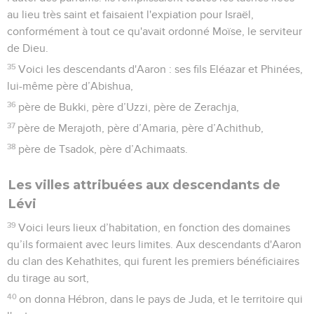
au lieu très saint et faisaient l'expiation pour Israël,
conformément à tout ce qu'avait ordonné Moïse, le serviteur
de Dieu.
35
Voici les descendants d'Aaron : ses fils Eléazar et Phinées,
lui-même père d’Abishua,
36
père de Bukki, père d’Uzzi, père de Zerachja,
37
père de Merajoth, père d’Amaria, père d’Achithub,
38
père de Tsadok, père d’Achimaats.
Les villes attribuées aux descendants de
Lévi
39
Voici leurs lieux d’habitation, en fonction des domaines
qu’ils formaient avec leurs limites. Aux descendants d'Aaron
du clan des Kehathites, qui furent les premiers bénéficiaires
du tirage au sort,
40
on donna Hébron, dans le pays de Juda, et le territoire qui