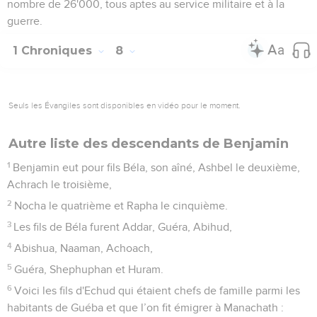
nombre de 26'000, tous aptes au service militaire et à la
guerre.
1 Chroniques
8
Seuls les Évangiles sont disponibles en vidéo pour le moment.
Autre liste des descendants de Benjamin
1
Benjamin eut pour fils Béla, son aîné, Ashbel le deuxième,
Achrach le troisième,
2
Nocha le quatrième et Rapha le cinquième.
3
Les fils de Béla furent Addar, Guéra, Abihud,
4
Abishua, Naaman, Achoach,
5
Guéra, Shephuphan et Huram.
6
Voici les fils d'Echud qui étaient chefs de famille parmi les
habitants de Guéba et que l’on fit émigrer à Manachath :