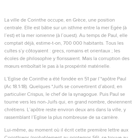
La ville de Corinthe occupe, en Grèce, une position
centrale. Elle est bâtie sur un isthme entre la mer Egée (à
l’est) et la mer ionienne (à l’ouest). Au temps de Paul, elle
comptait déjà, estime-t-on, 700 000 habitants. Tous les
cultes s’y côtoyaient : grecs, romains et orientaux ; les
écoles de philosophie y florissaient. Mais la corruption des
mœurs emboîtait le pas à la prospérité matérielle.
L’Eglise de Corinthe a été fondée en 51 par l’*apôtre Paul
(Ac 18.1-18). Quelques *Juifs se convertirent d’abord, en
particulier Crispus, le chef de la synagogue. Puis Paul se
tourne vers les non-Juifs qui, en grand nombre, deviennent
chrétiens. L’apôtre reste environ deux ans dans la ville, y
rassemblant l’Eglise la plus nombreuse de sa carrière.
Lui-même, au moment où il écrit cette première lettre aux
Corinthiens (probablement au printemps 56), se trouve au