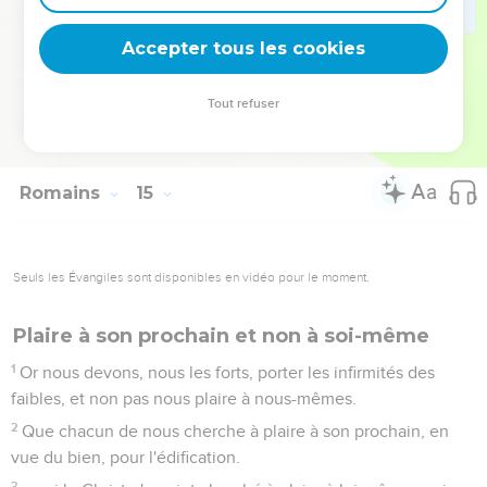
22
Toi, tu as de la foi ; aie-la par devers toi-même devant
Dieu ; bienheureux est celui qui ne se juge pas lui-même en
Accepter tous les cookies
ce qu'il approuve ;
23
mais celui qui hésite, s'il mange, est condamné, parce qu'il
Tout refuser
n'agit pas sur un principe de foi. Or tout ce qui n'est pas sur
le principe de la foi est péché.
Romains
15
Seuls les Évangiles sont disponibles en vidéo pour le moment.
Plaire à son prochain et non à soi-même
1
Or nous devons, nous les forts, porter les infirmités des
faibles, et non pas nous plaire à nous-mêmes.
2
Que chacun de nous cherche à plaire à son prochain, en
vue du bien, pour l'édification.
3