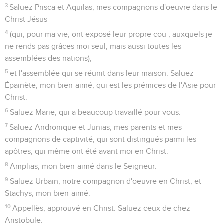
3
Saluez Prisca et Aquilas, mes compagnons d'oeuvre dans le
Christ Jésus
4
(qui, pour ma vie, ont exposé leur propre cou ; auxquels je
ne rends pas grâces moi seul, mais aussi toutes les
assemblées des nations),
5
et l'assemblée qui se réunit dans leur maison. Saluez
Épaïnète, mon bien-aimé, qui est les prémices de l'Asie pour
Christ.
6
Saluez Marie, qui a beaucoup travaillé pour vous.
7
Saluez Andronique et Junias, mes parents et mes
compagnons de captivité, qui sont distingués parmi les
apôtres, qui même ont été avant moi en Christ.
8
Amplias, mon bien-aimé dans le Seigneur.
9
Saluez Urbain, notre compagnon d'oeuvre en Christ, et
Stachys, mon bien-aimé.
10
Appellès, approuvé en Christ. Saluez ceux de chez
Aristobule.