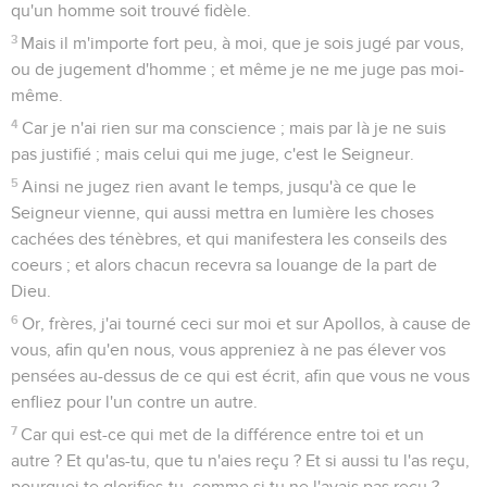
qu'un homme soit trouvé fidèle.
3
Mais il m'importe fort peu, à moi, que je sois jugé par vous,
ou de jugement d'homme ; et même je ne me juge pas moi-
même.
4
Car je n'ai rien sur ma conscience ; mais par là je ne suis
pas justifié ; mais celui qui me juge, c'est le Seigneur.
5
Ainsi ne jugez rien avant le temps, jusqu'à ce que le
Seigneur vienne, qui aussi mettra en lumière les choses
cachées des ténèbres, et qui manifestera les conseils des
coeurs ; et alors chacun recevra sa louange de la part de
Dieu.
6
Or, frères, j'ai tourné ceci sur moi et sur Apollos, à cause de
vous, afin qu'en nous, vous appreniez à ne pas élever vos
pensées au-dessus de ce qui est écrit, afin que vous ne vous
enfliez pour l'un contre un autre.
7
Car qui est-ce qui met de la différence entre toi et un
autre ? Et qu'as-tu, que tu n'aies reçu ? Et si aussi tu l'as reçu,
pourquoi te glorifies-tu, comme si tu ne l'avais pas reçu ?