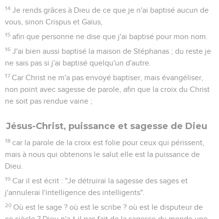
14
Je rends grâces à Dieu de ce que je n'ai baptisé aucun de
vous, sinon Crispus et Gaïus,
15
afin que personne ne dise que j'ai baptisé pour mon nom.
16
J'ai bien aussi baptisé la maison de Stéphanas ; du reste je
ne sais pas si j'ai baptisé quelqu'un d'autre.
17
Car Christ ne m'a pas envoyé baptiser, mais évangéliser,
non point avec sagesse de parole, afin que la croix du Christ
ne soit pas rendue vaine ;
Jésus-Christ, puissance et sagesse de Dieu
18
car la parole de la croix est folie pour ceux qui périssent,
mais à nous qui obtenons le salut elle est la puissance de
Dieu.
19
Car il est écrit : "Je détruirai la sagesse des sages et
j'annulerai l'intelligence des intelligents".
20
Où est le sage ? où est le scribe ? où est le disputeur de
ce siècle ? Dieu n'a-t-il pas fait de la sagesse du monde une