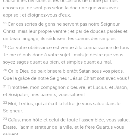
causent les divisions et les occasions de chute par des
choses qui ne sont pas selon la doctrine que vous avez
apprise ; et éloignez-vous d'eux.
18
Car ces sortes de gens ne servent pas notre Seigneur
Christ, mais leur propre ventre ; et par de douces paroles et
un beau langage, ils séduisent les coeurs des simples.
19
Car votre obéissance est venue à la connaissance de tous.
Je me réjouis donc à votre sujet ; mais je désire que vous
soyez sages quant au bien, et simples quant au mal.
20
Or le Dieu de paix brisera bientôt Satan sous vos pieds.
Que la grâce de notre Seigneur Jésus Christ soit avec vous !
21
Timothée, mon compagnon d'oeuvre, et Lucius, et Jason,
et Sosipater, mes parents, vous saluent.
22
Moi, Tertius, qui ai écrit la lettre, je vous salue dans le
Seigneur.
23
Gaïus, mon hôte et celui de toute l'assemblée, vous salue.
Éraste, l'administrateur de la ville, et le frère Quartus vous
saluent.