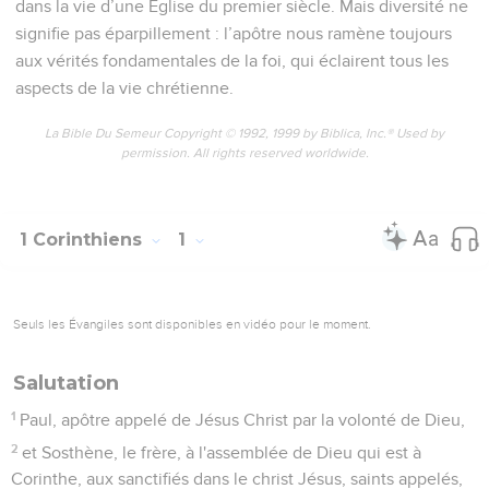
dans la vie d’une Eglise du premier siècle. Mais diversité ne
signifie pas éparpillement : l’apôtre nous ramène toujours
aux vérités fondamentales de la foi, qui éclairent tous les
aspects de la vie chrétienne.
La Bible Du Semeur Copyright © 1992, 1999 by Biblica, Inc.® Used by
permission. All rights reserved worldwide.
1 Corinthiens
1
Seuls les Évangiles sont disponibles en vidéo pour le moment.
Salutation
1
Paul, apôtre appelé de Jésus Christ par la volonté de Dieu,
2
et Sosthène, le frère, à l'assemblée de Dieu qui est à
Corinthe, aux sanctifiés dans le christ Jésus, saints appelés,