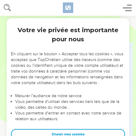
qu'une chose est souillée, elle lui est souillée.
15
Car si, à cause d'une viande, ton frère est attristé, tu ne
marches plus selon l'amour. Ne détruis pas par ta viande
Darby
celui pour lequel Christ est mort.
Votre vie privée est importante
Romains
14
16
Que ce qui est bien en vous ne soit donc pas blâmé.
pour nous
17
Car le royaume de Dieu n'est pas manger et boire, mais
justice, et paix, et joie dans l'Esprit Saint.
En cliquant sur le bouton « Accepter tous les cookies », vous
18
Car celui qui en cela sert le Christ est agréable à Dieu et
acceptez que TopChrétien utilise des traceurs (comme des
cookies ou l'identifiant unique de votre compte utilisateur) et
approuvé des hommes.
traite vos données à caractère personnel (comme vos
19
Ainsi donc poursuivons les choses qui tendent à la paix et
données de navigation et les informations renseignées dans
celles qui tendent à l'édification mutuelle.
votre compte utilisateur) dans les buts suivants :
20
A cause d'une viande, ne détruis pas l'oeuvre de Dieu.
Mesurer l'audience de notre service
Toutes choses, il est vrai, sont pures ; mais il y a du mal pour
Vous permettre d'utiliser des services tiers tels que de la
l'homme qui mange en bronchant.
vidéo, des cartes du monde…
Vous permettre d'entrer en contact avec notre service de
21
Il est bon de ne pas manger de chair, de ne pas boire de
relation aux utilisateurs.
vin, et de ne faire aucune chose en laquelle ton frère
bronche, ou est scandalisé, ou est faible.
Choisir mes cookies