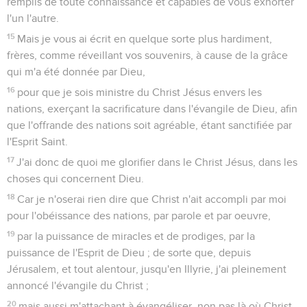
remplis de toute connaissance et capables de vous exhorter
l'un l'autre.
15
Mais je vous ai écrit en quelque sorte plus hardiment,
frères, comme réveillant vos souvenirs, à cause de la grâce
qui m'a été donnée par Dieu,
16
pour que je sois ministre du Christ Jésus envers les
nations, exerçant la sacrificature dans l'évangile de Dieu, afin
que l'offrande des nations soit agréable, étant sanctifiée par
l'Esprit Saint.
17
J'ai donc de quoi me glorifier dans le Christ Jésus, dans les
choses qui concernent Dieu.
18
Car je n'oserai rien dire que Christ n'ait accompli par moi
pour l'obéissance des nations, par parole et par oeuvre,
19
par la puissance de miracles et de prodiges, par la
puissance de l'Esprit de Dieu ; de sorte que, depuis
Jérusalem, et tout alentour, jusqu'en Illyrie, j'ai pleinement
annoncé l'évangile du Christ ;
20
mais aussi m'attachant à évangéliser, non pas là où Christ