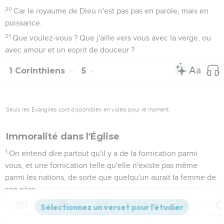
20
Car le royaume de Dieu n'est pas pas en parole, mais en
puissance.
21
Que voulez-vous ? Que j'aille vers vous avec la verge, ou
avec amour et un esprit de douceur ?
1 Corinthiens
5
Seuls les Évangiles sont disponibles en vidéo pour le moment.
Immoralité dans l'Église
1
On entend dire partout qu'il y a de la fornication parmi
vous, et une fornication telle qu'elle n'existe pas même
parmi les nations, de sorte que quelqu'un aurait la femme de
son père.
2
Et vous êtes enflés d'orgueil, et vous n'avez pas plutôt
Contenus
Versions
Commentaires
Strong
Dictionnaire
mené deuil, afin que celui qui a commis cette action fût ôté