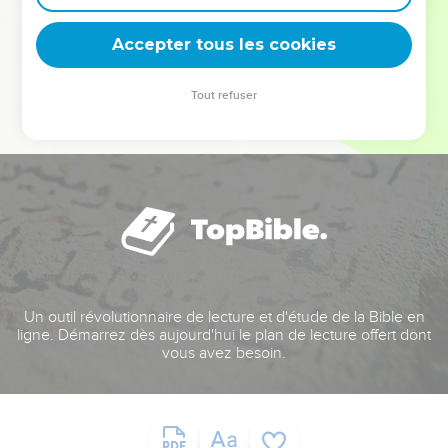
deviennent vos tremplins. Que vous guidiez un ministère, une
équipe, un groupe ou une famille, leur expérience est faite
Accepter tous les cookies
pour vous.
Tout refuser
Je découvre l’événement
Un outil révolutionnaire de lecture et d'étude de la Bible en
ligne. Démarrez dès aujourd'hui le plan de lecture offert dont
vous avez besoin.