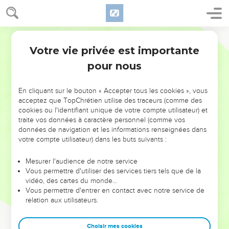
Votre vie privée est importante
pour nous
NE MANQUEZ PAS L’ÉVÉNEMENT
En cliquant sur le bouton « Accepter tous les cookies », vous
DE L’ANNÉE !
acceptez que TopChrétien utilise des traceurs (comme des
cookies ou l'identifiant unique de votre compte utilisateur) et
ET SI LEURS ERREURS POUVAIENT VOUS ÉVITER LES
traite vos données à caractère personnel (comme vos
VOTRES ?
données de navigation et les informations renseignées dans
votre compte utilisateur) dans les buts suivants :
On admire souvent les leaders pour leurs réussites, leur impact,
leur foi ou leur vision. Mais on voit moins les doutes, les erreurs
Mesurer l'audience de notre service
Vous permettre d'utiliser des services tiers tels que de la
et les saisons difficiles qu'ils ont traversés, alors même que ce
vidéo, des cartes du monde…
sont elles qui les ont façonnés.
Vous permettre d'entrer en contact avec notre service de
relation aux utilisateurs.
Dans cette conférence, leaders, entrepreneurs, et responsables
reviennent sur les erreurs marquantes de leur parcours et les
clés pour avancer avec plus de sagesse afin que leurs erreurs
Choisir mes cookies