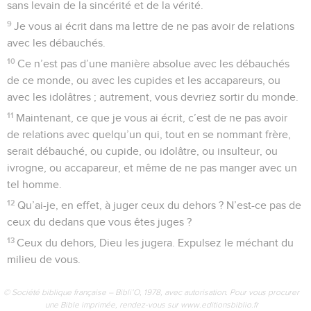
sans levain de la sincérité et de la vérité.
9
Je vous ai écrit dans ma lettre de ne pas avoir de relations
avec les débauchés.
10
Ce n’est pas d’une manière absolue avec les débauchés
de ce monde, ou avec les cupides et les accapareurs, ou
avec les idolâtres ; autrement, vous devriez sortir du monde.
11
Maintenant, ce que je vous ai écrit, c’est de ne pas avoir
de relations avec quelqu’un qui, tout en se nommant frère,
serait débauché, ou cupide, ou idolâtre, ou insulteur, ou
ivrogne, ou accapareur, et même de ne pas manger avec un
tel homme.
12
Qu’ai-je, en effet, à juger ceux du dehors ? N’est-ce pas de
ceux du dedans que vous êtes juges ?
13
Ceux du dehors, Dieu les jugera. Expulsez le méchant du
milieu de vous.
© Société biblique française – Bibli’O, 1978, avec autorisation. Pour vous procurer
une Bible imprimée, rendez-vous sur www.editionsbiblio.fr