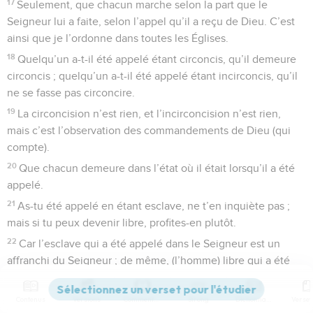
17
Seulement, que chacun marche selon la part que le
Seigneur lui a faite, selon l’appel qu’il a reçu de Dieu. C’est
ainsi que je l’ordonne dans toutes les Églises.
18
Quelqu’un a-t-il été appelé étant circoncis, qu’il demeure
circoncis ; quelqu’un a-t-il été appelé étant incirconcis, qu’il
ne se fasse pas circoncire.
19
La circoncision n’est rien, et l’incirconcision n’est rien,
mais c’est l’observation des commandements de Dieu (qui
compte).
20
Que chacun demeure dans l’état où il était lorsqu’il a été
appelé.
21
As-tu été appelé en étant esclave, ne t’en inquiète pas ;
mais si tu peux devenir libre, profites-en plutôt.
22
Car l’esclave qui a été appelé dans le Seigneur est un
affranchi du Seigneur ; de même, (l’homme) libre qui a été
appelé est un esclave de Christ.
23
Vous avez été rachetés à un (grand) prix ; ne devenez pas
Contenus
Versions
Commentaires
Strong
Dictionnaire