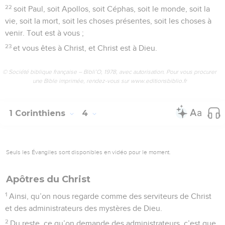
22
soit Paul, soit Apollos, soit Céphas, soit le monde, soit la
vie, soit la mort, soit les choses présentes, soit les choses à
venir. Tout est à vous ;
23
et vous êtes à Christ, et Christ est à Dieu.
© Société biblique française – Bibli’O, 1978, avec autorisation. Pour vous procurer
une Bible imprimée, rendez-vous sur www.editionsbiblio.fr
1 Corinthiens
4
Seuls les Évangiles sont disponibles en vidéo pour le moment.
Apôtres du Christ
1
Ainsi, qu’on nous regarde comme des serviteurs de Christ
et des administrateurs des mystères de Dieu.
2
Du reste, ce qu’on demande des administrateurs, c’est que