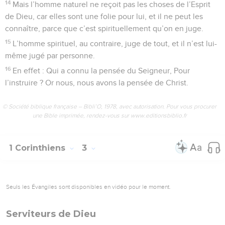
14
Mais l’homme naturel ne reçoit pas les choses de l’Esprit
de Dieu, car elles sont une folie pour lui, et il ne peut les
connaître, parce que c’est spirituellement qu’on en juge.
15
L’homme spirituel, au contraire, juge de tout, et il n’est lui-
même jugé par personne.
16
En effet : Qui a connu la pensée du Seigneur, Pour
l’instruire ? Or nous, nous avons la pensée de Christ.
© Société biblique française – Bibli’O, 1978, avec autorisation. Pour vous procurer
une Bible imprimée, rendez-vous sur www.editionsbiblio.fr
1 Corinthiens
3
Seuls les Évangiles sont disponibles en vidéo pour le moment.
Serviteurs de Dieu