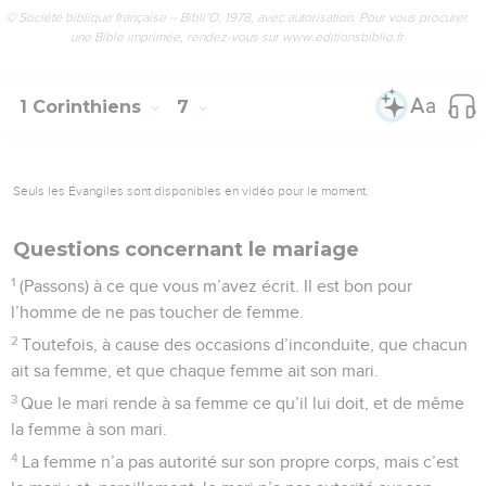
© Société biblique française – Bibli’O, 1978, avec autorisation. Pour vous procurer
une Bible imprimée, rendez-vous sur www.editionsbiblio.fr
1 Corinthiens
7
Seuls les Évangiles sont disponibles en vidéo pour le moment.
Questions concernant le mariage
1
(Passons) à ce que vous m’avez écrit. Il est bon pour
l’homme de ne pas toucher de femme.
2
Toutefois, à cause des occasions d’inconduite, que chacun
ait sa femme, et que chaque femme ait son mari.
3
Que le mari rende à sa femme ce qu’il lui doit, et de même
la femme à son mari.
4
La femme n’a pas autorité sur son propre corps, mais c’est