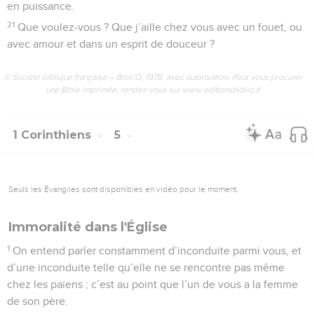
en puissance.
21
Que voulez-vous ? Que j’aille chez vous avec un fouet, ou
avec amour et dans un esprit de douceur ?
© Société biblique française – Bibli’O, 1978, avec autorisation. Pour vous procurer
une Bible imprimée, rendez-vous sur www.editionsbiblio.fr
1 Corinthiens
5
Seuls les Évangiles sont disponibles en vidéo pour le moment.
Immoralité dans l'Église
1
On entend parler constamment d’inconduite parmi vous, et
d’une inconduite telle qu’elle ne se rencontre pas même
chez les païens ; c’est au point que l’un de vous a la femme
de son père.