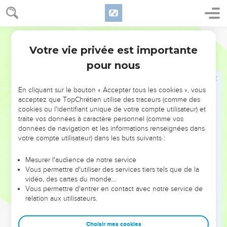
21
Timothée, mon compagnon d’œuvre, vous salue, ainsi que
Lucius, Jason et Sosipater, mes parents.
Segond 1978 (Colombe)
22
Je vous salue, moi Tertius, qui ai écrit cette lettre dans le
Votre vie privée est importante
Seigneur.
Romains
16
pour nous
23
Gaïus, mon hôte et celui de toute l’Église, vous salue.
Éraste, le trésorier de la ville, vous salue, ainsi que le frère
Quartus.
En cliquant sur le bouton « Accepter tous les cookies », vous
acceptez que TopChrétien utilise des traceurs (comme des
24
[Que la grâce de notre Seigneur Jésus-Christ soit avec
cookies ou l'identifiant unique de votre compte utilisateur) et
vous tous ! Amen ! ]
traite vos données à caractère personnel (comme vos
données de navigation et les informations renseignées dans
votre compte utilisateur) dans les buts suivants :
Louange finale
25
A celui qui a le pouvoir de vous affermir selon mon
Mesurer l'audience de notre service
Vous permettre d'utiliser des services tiers tels que de la
Évangile et la prédication de Jésus-Christ, conformément à
vidéo, des cartes du monde…
la révélation du mystère tenu secret dès l’origine des temps,
Vous permettre d'entrer en contact avec notre service de
26
relation aux utilisateurs.
mais manifesté maintenant par les Écrits prophétiques,
d’après l’ordre du Dieu éternel, et porté à la connaissance de
toutes les nations en vue de l’obéissance de la foi, –
Choisir mes cookies