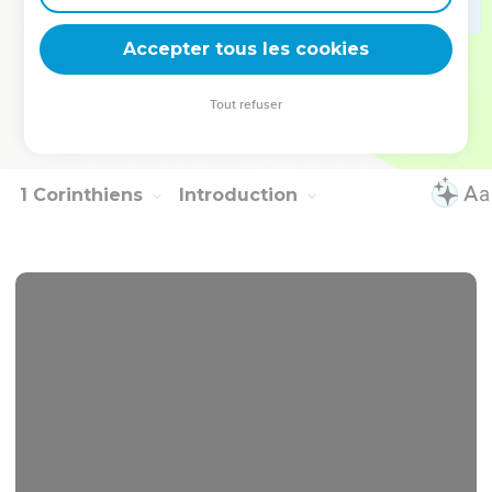
27
à Dieu, seul sage, la gloire, par Jésus-Christ, aux siècles
Accepter tous les cookies
des siècles ! Amen !
© Société biblique française – Bibli’O, 1978, avec autorisation. Pour vous procurer
Tout refuser
une Bible imprimée, rendez-vous sur www.editionsbiblio.fr
1 Corinthiens
Introduction