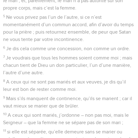
le mari ; et, pareillement, le mari n’a pas autorité sur son
propre corps, mais c’est la femme.
5
Ne vous privez pas l’un de l’autre, si ce n’est
momentanément d’un commun accord, afin d’avoir du temps
pour la prière ; puis retournez ensemble, de peur que Satan
ne vous tente par votre incontinence.
6
Je dis cela comme une concession, non comme un ordre.
7
Je voudrais que tous les hommes soient comme moi ; mais
chacun tient de Dieu un don particulier, l’un d’une manière,
l’autre d’une autre.
8
A ceux qui ne sont pas mariés et aux veuves, je dis qu’il
leur est bon de rester comme moi.
9
Mais s’ils manquent de continence, qu’ils se marient ; car il
vaut mieux se marier que de brûler.
10
A ceux qui sont mariés, j’ordonne – non pas moi, mais le
Seigneur – que la femme ne se sépare pas de son mari ;
11
si elle est séparée, qu’elle demeure sans se marier ou