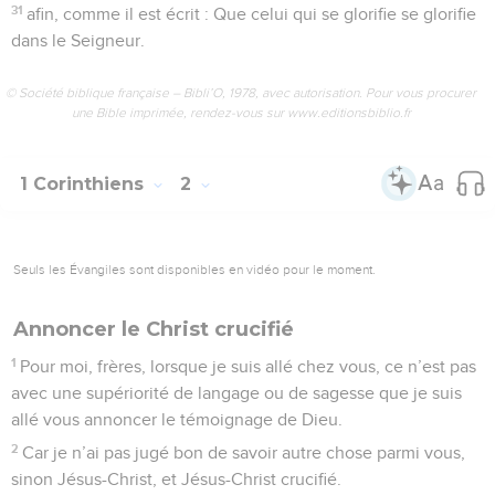
31
afin, comme il est écrit : Que celui qui se glorifie se glorifie
dans le Seigneur.
© Société biblique française – Bibli’O, 1978, avec autorisation. Pour vous procurer
une Bible imprimée, rendez-vous sur www.editionsbiblio.fr
1 Corinthiens
2
Seuls les Évangiles sont disponibles en vidéo pour le moment.
Annoncer le Christ crucifié
1
Pour moi, frères, lorsque je suis allé chez vous, ce n’est pas
avec une supériorité de langage ou de sagesse que je suis
allé vous annoncer le témoignage de Dieu.
2
Car je n’ai pas jugé bon de savoir autre chose parmi vous,
sinon Jésus-Christ, et Jésus-Christ crucifié.