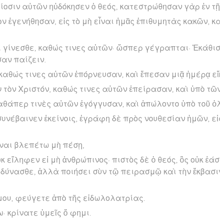
λείοσιν αὐτῶν ηὐδόκησεν ὁ θεός, κατεστρώθησαν γὰρ ἐν τ
ν ἐγενήθησαν, εἰς τὸ μὴ εἶναι ἡμᾶς ἐπιθυμητὰς κακῶν, κ
 γίνεσθε, καθώς τινες αὐτῶν· ὥσπερ γέγραπται· Ἐκάθι
σαν παίζειν.
αθώς τινες αὐτῶν ἐπόρνευσαν, καὶ ἔπεσαν μιᾷ ἡμέρᾳ εἴκ
 τὸν Χριστόν, καθώς τινες αὐτῶν ἐπείρασαν, καὶ ὑπὸ τ
αθάπερ τινὲς αὐτῶν ἐγόγγυσαν, καὶ ἀπώλοντο ὑπὸ τοῦ ὀ
υνέβαινεν ἐκείνοις, ἐγράφη δὲ πρὸς νουθεσίαν ἡμῶν, εἰ
ναι βλεπέτω μὴ πέσῃ,
 εἴληφεν εἰ μὴ ἀνθρώπινος· πιστὸς δὲ ὁ θεός, ὃς οὐκ ἐάσ
δύνασθε, ἀλλὰ ποιήσει σὺν τῷ πειρασμῷ καὶ τὴν ἔκβασι
μου, φεύγετε ἀπὸ τῆς εἰδωλολατρίας.
· κρίνατε ὑμεῖς ὅ φημι.