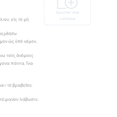
Ajouter une
Ajouter une
Ajouter une
Ajouter une
Ajouter une
Ajouter une
colonne
colonne
colonne
colonne
colonne
colonne
ιον, εἰς τὸ μὴ
κερδήσω·
όμον ὡς ὑπὸ νόμον,
άνω τοὺς ἀνόμους·
έγονα πάντα, ἵνα
νει τὸ βραβεῖον;
 στέφανον λάβωσιν,