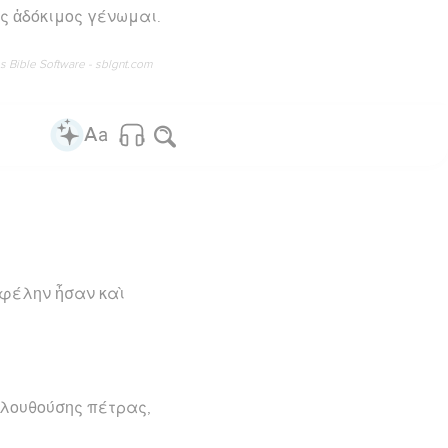
ς ἀδόκιμος γένωμαι.
os Bible Software - sblgnt.com
εφέλην ἦσαν καὶ
ολουθούσης πέτρας,