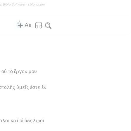
os Bible Software - sblgnt.com
 οὐ τὸ ἔργον μου
στολῆς ὑμεῖς ἐστε ἐν
ολοι καὶ οἱ ἀδελφοὶ