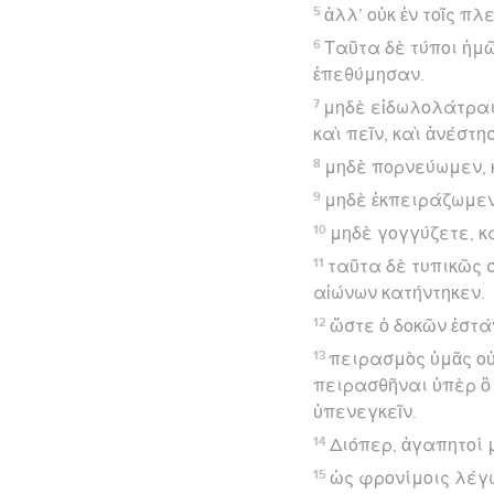
5
ἀλλ’ οὐκ ἐν τοῖς π
6
Ταῦτα δὲ τύποι ἡμῶ
ἐπεθύμησαν.
7
μηδὲ εἰδωλολάτραι
καὶ πεῖν, καὶ ἀνέστη
8
μηδὲ πορνεύωμεν, κ
9
μηδὲ ἐκπειράζωμεν
10
μηδὲ γογγύζετε, κ
11
ταῦτα δὲ τυπικῶς σ
αἰώνων κατήντηκεν.
12
ὥστε ὁ δοκῶν ἑστά
13
πειρασμὸς ὑμᾶς οὐκ
πειρασθῆναι ὑπὲρ ὃ 
ὑπενεγκεῖν.
14
Διόπερ, ἀγαπητοί 
15
ὡς φρονίμοις λέγω