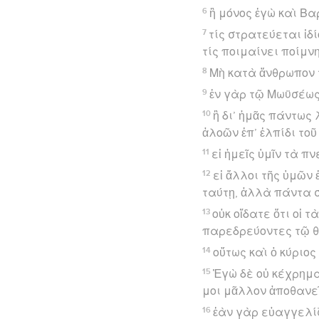
6
ἢ μόνος ἐγὼ καὶ Βα
7
τίς στρατεύεται ἰδ
τίς ποιμαίνει ποίμνη
8
Μὴ κατὰ ἄνθρωπον 
9
ἐν γὰρ τῷ Μωϋσέως
10
ἢ δι’ ἡμᾶς πάντως 
ἀλοῶν ἐπ’ ἐλπίδι τοῦ
11
εἰ ἡμεῖς ὑμῖν τὰ 
12
εἰ ἄλλοι τῆς ὑμῶν
ταύτῃ, ἀλλὰ πάντα σ
13
οὐκ οἴδατε ὅτι οἱ τ
παρεδρεύοντες τῷ θ
14
οὕτως καὶ ὁ κύριο
15
Ἐγὼ δὲ οὐ κέχρημα
μοι μᾶλλον ἀποθανεῖ
16
ἐὰν γὰρ εὐαγγελίζω