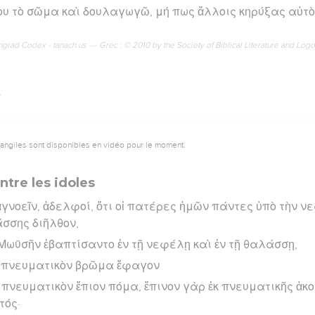
υ τὸ σῶμα καὶ δουλαγωγῶ, μή πως ἄλλοις κηρύξας αὐτὸ
rad Codex - tanach.us --- Grec : © 2010 by the Society of Biblical Literature and Log
vangiles sont disponibles en vidéo pour le moment.
tre les idoles
γνοεῖν, ἀδελφοί, ὅτι οἱ πατέρες ἡμῶν πάντες ὑπὸ τὴν ν
σσης διῆλθον,
 Μωϋσῆν ἐβαπτίσαντο ἐν τῇ νεφέλῃ καὶ ἐν τῇ θαλάσσῃ,
ὸ πνευματικὸν βρῶμα ἔφαγον
 πνευματικὸν ἔπιον πόμα, ἔπινον γὰρ ἐκ πνευματικῆς ἀκ
τός·