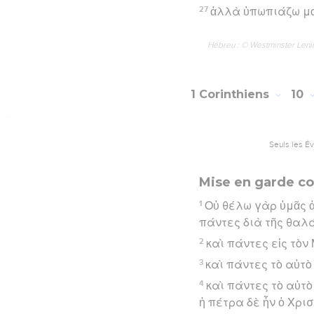
27
ἀλλὰ ὑπωπιάζω μο
Hébreu : © Westminster Lening
1 Corinthiens
10
Seuls les É
Mise en garde con
1
Οὐ θέλω γὰρ ὑμᾶς ἀ
πάντες διὰ τῆς θαλά
2
καὶ πάντες εἰς τὸν
3
καὶ πάντες τὸ αὐτ
4
καὶ πάντες τὸ αὐτὸ
ἡ πέτρα δὲ ἦν ὁ Χρισ