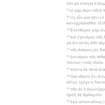
ἐὰν μὴ εὐαγγελίσωμ
17
εἰ γὰρ ἑκὼν τοῦτο 
18
τίς οὖν μού ἐστιν 
καταχρήσασθαι τῇ ἐ
19
Ἐλεύθερος γὰρ ὢν 
20
καὶ ἐγενόμην τοῖς 
μὴ ὢν αὐτὸς ὑπὸ νόμ
21
τοῖς ἀνόμοις ὡς ἄν
22
ἐγενόμην τοῖς ἀσθ
πάντως τινὰς σώσω.
23
πάντα δὲ ποιῶ διὰ
24
Οὐκ οἴδατε ὅτι οἱ
οὕτως τρέχετε ἵνα 
25
πᾶς δὲ ὁ ἀγωνιζόμ
ἡμεῖς δὲ ἄφθαρτον.
26
ἐγὼ τοίνυν οὕτως 