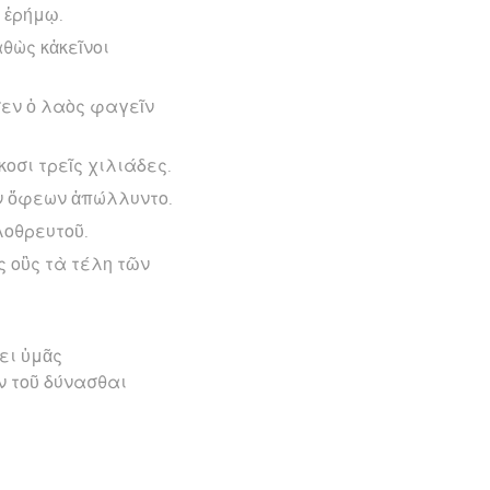
ῇ ἐρήμῳ.
αθὼς κἀκεῖνοι
σεν ὁ λαὸς φαγεῖν
οσι τρεῖς χιλιάδες.
ῶν ὄφεων ἀπώλλυντο.
λοθρευτοῦ.
ς οὓς τὰ τέλη τῶν
ει ὑμᾶς
ν τοῦ δύνασθαι