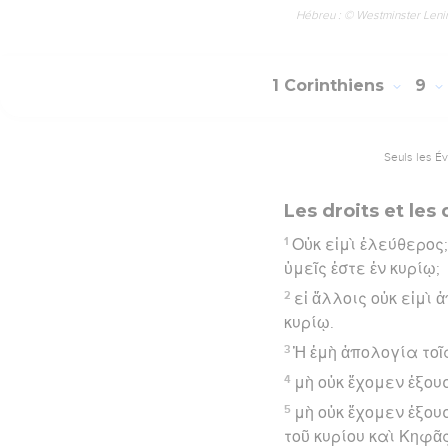
Hébreu : © Westminster Lening
1 Corinthiens
9
Seuls les É
Les droits et les
1
Οὐκ εἰμὶ ἐλεύθερος;
ὑμεῖς ἐστε ἐν κυρίῳ;
2
εἰ ἄλλοις οὐκ εἰμὶ 
κυρίῳ.
3
Ἡ ἐμὴ ἀπολογία τοῖ
4
μὴ οὐκ ἔχομεν ἐξου
5
μὴ οὐκ ἔχομεν ἐξου
τοῦ κυρίου καὶ Κηφᾶς