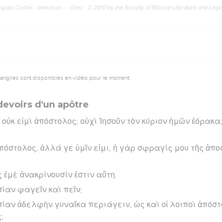
rad Codex - tanach.us --- Grec : © 2010 by the Society of Biblical Literature and Log
vangiles sont disponibles en vidéo pour le moment.
 devoirs d'un apôtre
 οὐκ εἰμὶ ἀπόστολος; οὐχὶ Ἰησοῦν τὸν κύριον ἡμῶν ἑόρακα;
ἀπόστολος, ἀλλά γε ὑμῖν εἰμι, ἡ γὰρ σφραγίς μου τῆς ἀπο
ς ἐμὲ ἀνακρίνουσίν ἐστιν αὕτη.
σίαν φαγεῖν καὶ πεῖν;
σίαν ἀδελφὴν γυναῖκα περιάγειν, ὡς καὶ οἱ λοιποὶ ἀπόστ
;