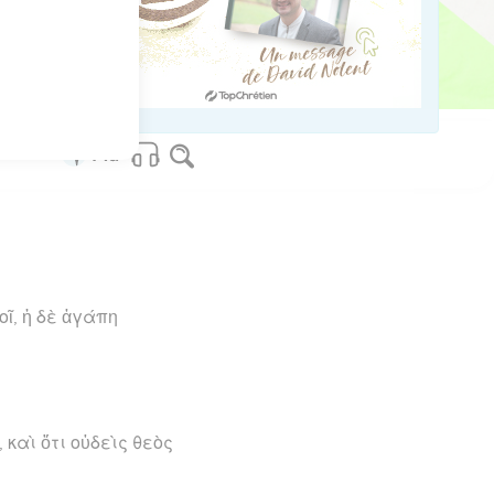
os Bible Software - sblgnt.com
ῖ, ἡ δὲ ἀγάπη
 καὶ ὅτι οὐδεὶς θεὸς