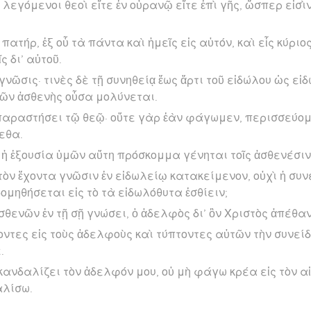
 λεγόμενοι θεοὶ εἴτε ἐν οὐρανῷ εἴτε ἐπὶ γῆς, ὥσπερ εἰσὶ
ὁ πατήρ, ἐξ οὗ τὰ πάντα καὶ ἡμεῖς εἰς αὐτόν, καὶ εἷς κύριος
ς δι’ αὐτοῦ.
 γνῶσις· τινὲς δὲ τῇ συνηθείᾳ ἕως ἄρτι τοῦ εἰδώλου ὡς εἰ
τῶν ἀσθενὴς οὖσα μολύνεται.
παραστήσει τῷ θεῷ· οὔτε γὰρ ἐὰν φάγωμεν, περισσεύομε
εθα.
ἡ ἐξουσία ὑμῶν αὕτη πρόσκομμα γένηται τοῖς ἀσθενέσιν
 τὸν ἔχοντα γνῶσιν ἐν εἰδωλείῳ κατακείμενον, οὐχὶ ἡ συ
ομηθήσεται εἰς τὸ τὰ εἰδωλόθυτα ἐσθίειν;
θενῶν ἐν τῇ σῇ γνώσει, ὁ ἀδελφὸς δι’ ὃν Χριστὸς ἀπέθα
ντες εἰς τοὺς ἀδελφοὺς καὶ τύπτοντες αὐτῶν τὴν συνείδ
.
κανδαλίζει τὸν ἀδελφόν μου, οὐ μὴ φάγω κρέα εἰς τὸν αἰ
αλίσω.