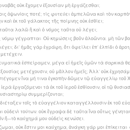
ρναβᾶς οὐκ ἔχομεν ἐξουσίαν μὴ ἐργάζεσθαι;
ίοις ὀψωνίοις ποτέ; τίς φυτεύει ἀμπελῶνα καὶ τὸν καρπὸν
ν καὶ ἐκ τοῦ γάλακτος τῆς ποίμνης οὐκ ἐσθίει;
ταῦτα λαλῶ ἢ καὶ ὁ νόμος ταῦτα οὐ λέγει;
 νόμῳ γέγραπται· Οὐ κημώσεις βοῦν ἀλοῶντα. μὴ τῶν βο
λέγει; δι’ ἡμᾶς γὰρ ἐγράφη, ὅτι ὀφείλει ἐπ’ ἐλπίδι ὁ ἀροτ
 μετέχειν.
πνευματικὰ ἐσπείραμεν, μέγα εἰ ἡμεῖς ὑμῶν τὰ σαρκικὰ θ
 ἐξουσίας μετέχουσιν, οὐ μᾶλλον ἡμεῖς; Ἀλλ’ οὐκ ἐχρησάμ
τέγομεν ἵνα μή τινα ἐγκοπὴν δῶμεν τῷ εὐαγγελίῳ τοῦ Χ
ὰ ἱερὰ ἐργαζόμενοι τὰ ἐκ τοῦ ἱεροῦ ἐσθίουσιν, οἱ τῷ θυσι
υσιαστηρίῳ συμμερίζονται;
ς διέταξεν τοῖς τὸ εὐαγγέλιον καταγγέλλουσιν ἐκ τοῦ εὐ
ι οὐδενὶ τούτων. οὐκ ἔγραψα δὲ ταῦτα ἵνα οὕτως γένηται
ν ἤ—τὸ καύχημά μου οὐδεὶς κενώσει.
μαι, οὐκ ἔστιν μοι καύχημα, ἀνάγκη γάρ μοι ἐπίκειται· 