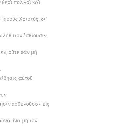
ν θεοὶ πολλοὶ καὶ
 Ἰησοῦς Χριστός, δι’
δωλόθυτον ἐσθίουσιν,
ν, οὔτε ἐὰν μὴ
.
νείδησις αὐτοῦ
νεν.
ησιν ἀσθενοῦσαν εἰς
ῶνα, ἵνα μὴ τὸν