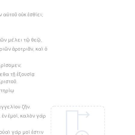
 αὐτοῦ οὐκ ἐσθίει;
ῶν μέλει τῷ θεῷ,
ριῶν ἀροτριᾶν, καὶ ὁ
ερίσομεν;
εθα τῇ ἐξουσίᾳ
ριστοῦ.
αστηρίῳ
αγγελίου ζῆν.
 ἐν ἐμοί, καλὸν γάρ
οὐαὶ γάρ μοί ἐστιν