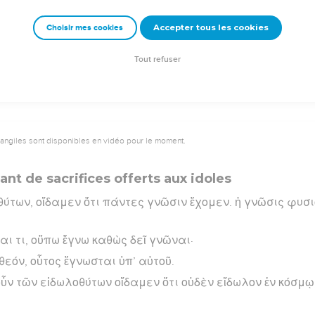
Accepter tous les cookies
Choisir mes cookies
rad Codex - tanach.us --- Grec : © 2010 by the Society of Biblical Literature and Log
Tout refuser
vangiles sont disponibles en vidéo pour le moment.
nt de sacrifices offerts aux idoles
θύτων, οἴδαμεν ὅτι πάντες γνῶσιν ἔχομεν. ἡ γνῶσις φυσιο
ναι τι, οὔπω ἔγνω καθὼς δεῖ γνῶναι·
 θεόν, οὗτος ἔγνωσται ὑπ’ αὐτοῦ.
ὖν τῶν εἰδωλοθύτων οἴδαμεν ὅτι οὐδὲν εἴδωλον ἐν κόσμῳ,