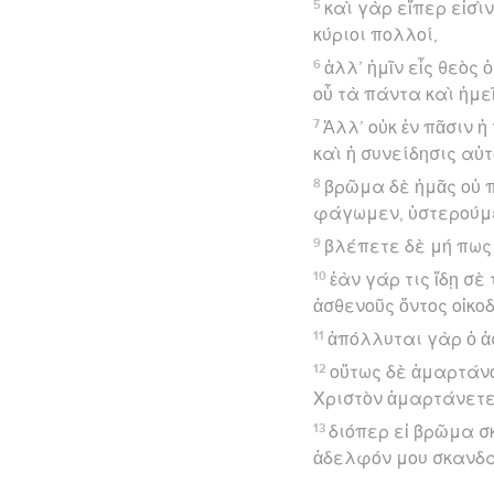
5
καὶ γὰρ εἴπερ εἰσὶν
κύριοι πολλοί,
6
ἀλλ’ ἡμῖν εἷς θεὸς 
οὗ τὰ πάντα καὶ ἡμεῖ
7
Ἀλλ’ οὐκ ἐν πᾶσιν ἡ
καὶ ἡ συνείδησις αὐ
8
βρῶμα δὲ ἡμᾶς οὐ 
φάγωμεν, ὑστερούμ
9
βλέπετε δὲ μή πως 
10
ἐὰν γάρ τις ἴδῃ σὲ
ἀσθενοῦς ὄντος οἰκοδ
11
ἀπόλλυται γὰρ ὁ ἀσ
12
οὕτως δὲ ἁμαρτάνο
Χριστὸν ἁμαρτάνετε
13
διόπερ εἰ βρῶμα σ
ἀδελφόν μου σκανδ