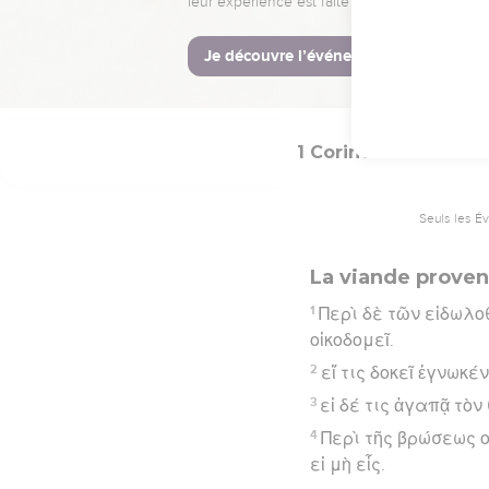
ἔχειν.
Hébreu : © Westminster Lening
1 Corinthiens
8
Seuls les É
La viande provena
1
Περὶ δὲ τῶν εἰδωλο
οἰκοδομεῖ.
2
εἴ τις δοκεῖ ἐγνωκέ
3
εἰ δέ τις ἀγαπᾷ τὸν
4
Περὶ τῆς βρώσεως ο
εἰ μὴ εἷς.