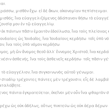
αι.
πράσσω, μισθὸν ἔχω· εἰ δὲ ἄκων, οἰκονομίαν πεπίστευμαι.
ὁ μισθός; ἵνα εὐαγγελιζόμενος ἀδάπανον θήσω τὸ εὐαγγέλ
ξουσίᾳ μου ἐν τῷ εὐαγγελίῳ.
ἐκ πάντων πᾶσιν ἐμαυτὸν ἐδούλωσα, ἵνα τοὺς πλείονας 
Ἰουδαίοις ὡς Ἰουδαῖος, ἵνα Ἰουδαίους κερδήσω· τοῖς ὑπὸ ν
ον, ἵνα τοὺς ὑπὸ νόμον κερδήσω·
ομος, μὴ ὢν ἄνομος θεοῦ ἀλλ’ ἔννομος Χριστοῦ, ἵνα κερδ
ενέσιν ἀσθενής, ἵνα τοὺς ἀσθενεῖς κερδήσω· τοῖς πᾶσιν γ
 τὸ εὐαγγέλιον, ἵνα συγκοινωνὸς αὐτοῦ γένωμαι.
 ἐν σταδίῳ τρέχοντες πάντες μὲν τρέχουσιν, εἷς δὲ λαμβά
καταλάβητε.
ενος πάντα ἐγκρατεύεται, ἐκεῖνοι μὲν οὖν ἵνα φθαρτὸν
τρέχω ὡς οὐκ ἀδήλως, οὕτως πυκτεύω ὡς οὐκ ἀέρα δέρων·