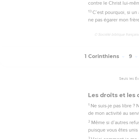
contre le Christ lui-mê
13
C’est pourquoi, si un
ne pas égarer mon frère
© Société biblique français
1 Corinthiens
9
Seuls les É
Les droits et les
1
Ne suis-je pas libre ? 
de mon activité au serv
2
Même si d’autres refu
puisque vous êtes unis
3