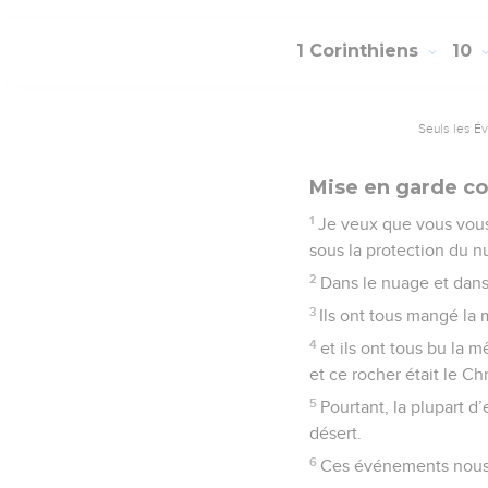
1 Corinthiens
10
Seuls les É
Mise en garde con
1
Je veux que vous vous 
sous la protection du n
2
Dans le nuage et dans
3
Ils ont tous mangé la 
4
et ils ont tous bu la m
et ce rocher était le Chr
5
Pourtant, la plupart d
désert.
6
Ces événements nous 