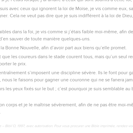
uis avec ceux qui ignorent la loi de Moïse, je vis comme eux, s
gner. Cela ne veut pas dire que je suis indifférent à la loi de Dieu,
ibles dans la foi, je vis comme si j’étais faible moi-même, afin de
n d’en sauver de toute manière quelques-uns.
r la Bonne Nouvelle, afin d’avoir part aux biens qu’elle promet.
que les coureurs dans le stade courent tous, mais qu’un seul re
rter le prix.
’entraînement s’imposent une discipline sévère. Ils le font pour
s, nous le faisons pour gagner une couronne qui ne se fanera jam
rs les yeux fixés sur le but ; c’est pourquoi je suis semblable au
n corps et je le maîtrise sévèrement, afin de ne pas être moi-m
.
e – Bibli’O, 1997, avec autorisation. Pour vous procurer une Bible imprimée, rendez-vo