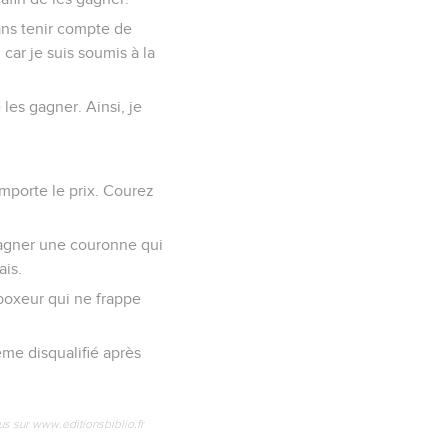
ans tenir compte de
 car je suis soumis à la
 les gagner. Ainsi, je
mporte le prix. Courez
 gagner une couronne qui
ais.
 boxeur qui ne frappe
ême disqualifié après
us sur www.editionsbiblio.fr