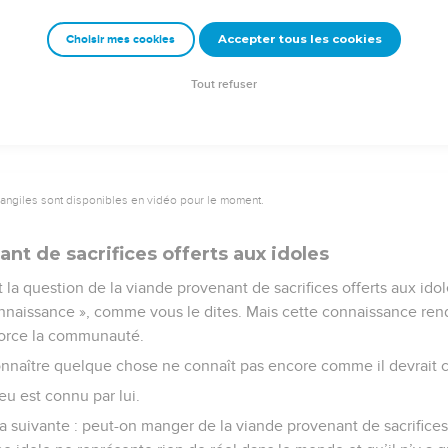
Accepter tous les cookies
Choisir mes cookies
e – Bibli’O, 1997, avec autorisation. Pour vous procurer une Bible imprimée, rendez-vo
Tout refuser
vangiles sont disponibles en vidéo pour le moment.
nt de sacrifices offerts aux idoles
a question de la viande provenant de sacrifices offerts aux idoles
onnaissance », comme vous le dites. Mais cette connaissance re
force la communauté.
onnaître quelque chose ne connaît pas encore comme il devrait c
eu est connu par lui.
a suivante : peut-on manger de la viande provenant de sacrifices 