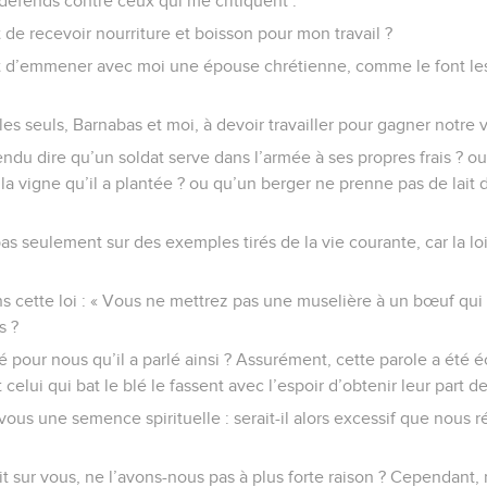
éfends contre ceux qui me critiquent :
it de recevoir nourriture et boisson pour mon travail ?
oit d’emmener avec moi une épouse chrétienne, comme le font les 
es seuls, Barnabas et moi, à devoir travailler pour gagner notre v
ndu dire qu’un soldat serve dans l’armée à ses propres frais ?
la vigne qu’il a plantée ? ou qu’un berger ne prenne pas de lait 
as seulement sur des exemples tirés de la vie courante, car la l
dans cette loi : « Vous ne mettrez pas une muselière à un bœuf qui 
s ?
é pour nous qu’il a parlé ainsi ? Assurément, cette parole a été éc
celui qui bat le blé le fassent avec l’espoir d’obtenir leur part de
us une semence spirituelle : serait-il alors excessif que nous r
oit sur vous, ne l’avons-nous pas à plus forte raison ? Cependant