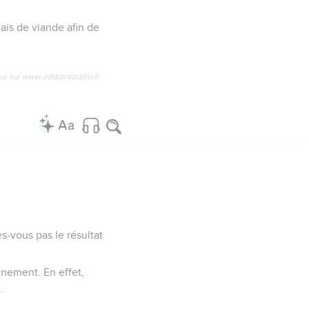
mais de viande afin de
us sur www.editionsbiblio.fr
es-vous pas le résultat
inement. En effet,
.