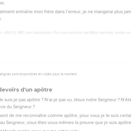
me.
 aliment entraîne mon frère dans l’erreur, je ne mangerai plus ja
.
e – Bibli’O, 1997, avec autorisation. Pour vous procurer une Bible imprimée, rendez-vo
vangiles sont disponibles en vidéo pour le moment.
 devoirs d'un apôtre
Ne suis-je pas apôtre ? N’ai-je pas vu Jésus notre Seigneur ? N’êt
ice du Seigneur ?
sent de me reconnaître comme apôtre, pour vous je le suis certa
 au Seigneur, vous êtes vous-mêmes la preuve que je suis apôtre