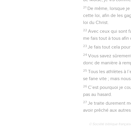
21
De même, lorsque je s
cette loi, afin de les ga
loi du Christ.
22
Avec ceux qui sont fa
me fais tout à tous afi
23
Je fais tout cela pou
24
Vous savez sûrement 
donc de manière à rempo
25
Tous les athlètes à l
se fane vite ; mais nou
26
C’est pourquoi je cou
pas au hasard.
27
Je traite durement mo
avoir prêché aux autres
© Société biblique français