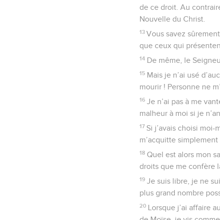
de ce droit. Au contrai
Nouvelle du Christ.
13
Vous savez sûrement q
que ceux qui présentent 
14
De même, le Seigneur
15
Mais je n’ai usé d’au
mourir ! Personne ne m’
16
Je n’ai pas à me vant
malheur à moi si je n’
17
Si j’avais choisi moi-
m’acquitte simplement 
18
Quel est alors mon sa
droits que me confère 
19
Je suis libre, je ne s
plus grand nombre possi
20
Lorsque j’ai affaire a
de Moïse, je vis comme si