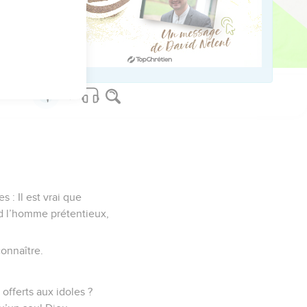
us sur www.editionsbiblio.fr
 : Il est vrai que
nd l’homme prétentieux,
onnaître.
offerts aux idoles ?