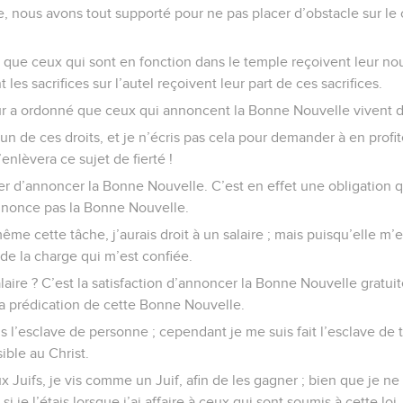
re, nous avons tout supporté pour ne pas placer d’obstacle sur l
ue ceux qui sont en fonction dans le temple reçoivent leur nou
les sacrifices sur l’autel reçoivent leur part de ces sacrifices.
 a ordonné que ceux qui annoncent la Bonne Nouvelle vivent de
cun de ces droits, et je n’écris pas cela pour demander à en profi
enlèvera ce sujet de fierté !
er d’annoncer la Bonne Nouvelle. C’est en effet une obligation 
annonce pas la Bonne Nouvelle.
même cette tâche, j’aurais droit à un salaire ; mais puisqu’elle m’
de la charge qui m’est confiée.
laire ? C’est la satisfaction d’annoncer la Bonne Nouvelle gratui
la prédication de cette Bonne Nouvelle.
uis l’esclave de personne ; cependant je me suis fait l’esclave de 
ble au Christ.
ux Juifs, je vis comme un Juif, afin de les gagner ; bien que je ne 
 je l’étais lorsque j’ai affaire à ceux qui sont soumis à cette loi,