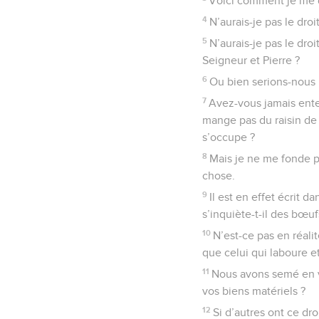
Voici comment je me d
4
N’aurais-je pas le dro
5
N’aurais-je pas le dr
Seigneur et Pierre ?
6
Ou bien serions-nous l
7
Avez-vous jamais ente
mange pas du raisin de 
s’occupe ?
8
Mais je ne me fonde p
chose.
9
Il est en effet écrit 
s’inquiète-t-il des bœuf
10
N’est-ce pas en réalit
que celui qui laboure et 
11
Nous avons semé en vo
vos biens matériels ?
12
Si d’autres ont ce dr