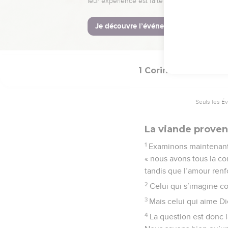
aussi, l’Esprit de Dieu.
© Société biblique français
1 Corinthiens
8
Seuls les É
La viande provena
1
Examinons maintenant l
« nous avons tous la c
tandis que l’amour ren
2
Celui qui s’imagine c
3
Mais celui qui aime Di
4
La question est donc l