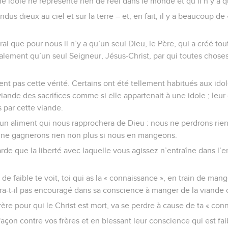
 idole ne représente rien de réel dans le monde et qu’il n’y a q
dus dieux au ciel et sur la terre – et, en fait, il y a beaucoup de
vrai que pour nous il n’y a qu’un seul Dieu, le Père, qui a créé to
galement qu’un seul Seigneur, Jésus-Christ, par qui toutes choses
nt pas cette vérité. Certains ont été tellement habitués aux id
viande des sacrifices comme si elle appartenait à une idole ; leur
s par cette viande.
 un aliment qui nous rapprochera de Dieu : nous ne perdrons rien
ne gagnerons rien non plus si nous en mangeons.
de que la liberté avec laquelle vous agissez n’entraîne dans l’e
 de faible te voit, toi qui as la « connaissance », en train de man
ira-t-il pas encouragé dans sa conscience à manger de la viande o
 frère pour qui le Christ est mort, va se perdre à cause de ta « con
açon contre vos frères et en blessant leur conscience qui est fa