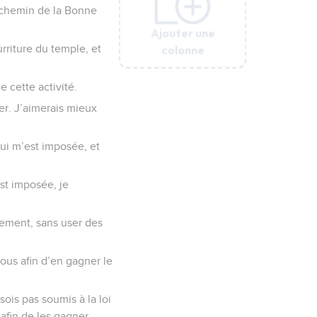
e chemin de la Bonne
Ajouter une
Ajouter une
Ajouter une
Ajouter une
Ajouter une
colonne
colonne
colonne
colonne
colonne
rriture du temple, et
 cette activité.
ter. J’aimerais mieux
qui m’est imposée, et
est imposée, je
tement, sans user des
tous afin d’en gagner le
sois pas soumis à la loi
 afin de les gagner.