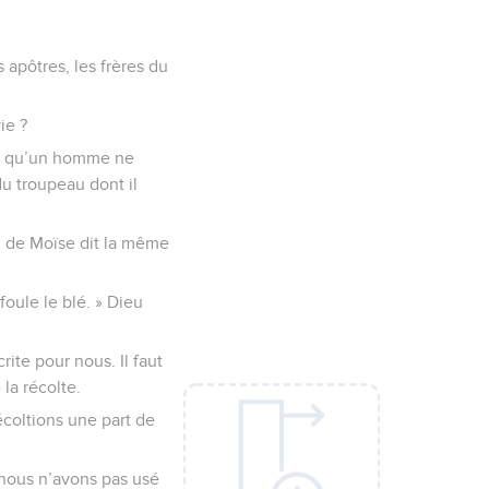
apôtres, les frères du
ie ?
 ou qu’un homme ne
du troupeau dont il
oi de Moïse dit la même
foule le blé. » Dieu
rite pour nous. Il faut
 la récolte.
écoltions une part de
, nous n’avons pas usé