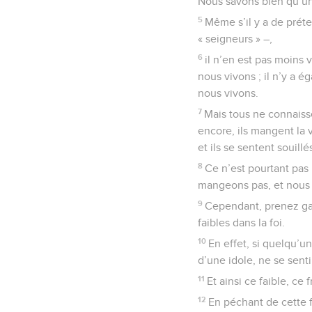
Nous savons bien qu’une
5
Même s’il y a de préten
« seigneurs » –,
6
il n’en est pas moins 
nous vivons ; il n’y a é
nous vivons.
7
Mais tous ne connaisse
encore, ils mangent la 
et ils se sentent souillé
8
Ce n’est pourtant pas
mangeons pas, et nous 
9
Cependant, prenez gar
faibles dans la foi.
10
En effet, si quelqu’un
d’une idole, ne se sent
11
Et ainsi ce faible, ce
12
En péchant de cette f