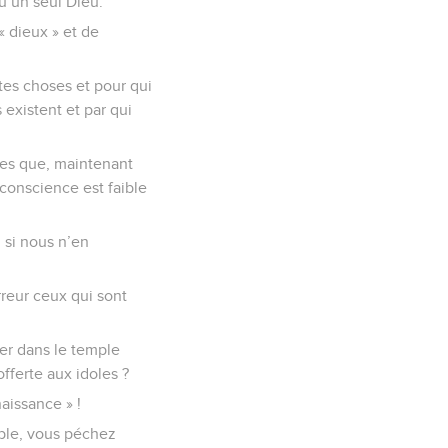
u’un seul Dieu.
 « dieux » et de
utes choses et pour qui
 existent et par qui
oles que, maintenant
 conscience est faible
 si nous n’en
rreur ceux qui sont
ger dans le temple
fferte aux idoles ?
naissance » !
ible, vous péchez