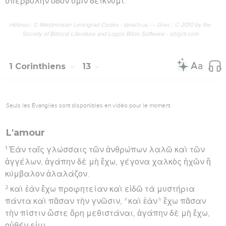
ὑπερβολὴν ὁδὸν ὑμῖν δείκνυμι.
Hébreu : © Westminster Leningrad Codex - tanach.us --- Grec : © 2010 by the
Society of Biblical Literature and Logos Bible Software - sblgnt.com
1 Corinthiens
13
Seuls les Évangiles sont disponibles en vidéo pour le moment.
L'amour
1
Ἐὰν ταῖς γλώσσαις τῶν ἀνθρώπων λαλῶ καὶ τῶν
ἀγγέλων, ἀγάπην δὲ μὴ ἔχω, γέγονα χαλκὸς ἠχῶν ἢ
κύμβαλον ἀλαλάζον.
2
καὶ ἐὰν ἔχω προφητείαν καὶ εἰδῶ τὰ μυστήρια
πάντα καὶ πᾶσαν τὴν γνῶσιν, ⸄καὶ ἐὰν⸅ ἔχω πᾶσαν
τὴν πίστιν ὥστε ὄρη μεθιστάναι, ἀγάπην δὲ μὴ ἔχω,
οὐθέν εἰμι.