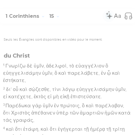
1 Corinthiens
15
Seuls les Évangiles sont disponibles en vidéo pour le moment.
du Christ
1
Γνωρίζω δὲ ὑμῖν, ἀδελφοί, τὸ εὐαγγέλιον ὃ
εὐηγγελισάμην ὑμῖν, ὃ καὶ παρελάβετε, ἐν ᾧ καὶ
ἑστήκατε,
2
δι’ οὗ καὶ σῴζεσθε, τίνι λόγῳ εὐηγγελισάμην ὑμῖν,
εἰ κατέχετε, ἐκτὸς εἰ μὴ εἰκῇ ἐπιστεύσατε.
3
Παρέδωκα γὰρ ὑμῖν ἐν πρώτοις, ὃ καὶ παρέλαβον,
ὅτι Χριστὸς ἀπέθανεν ὑπὲρ τῶν ἁμαρτιῶν ἡμῶν κατὰ
τὰς γραφάς,
4
καὶ ὅτι ἐτάφη, καὶ ὅτι ἐγήγερται τῇ ἡμέρᾳ τῇ τρίτῃ