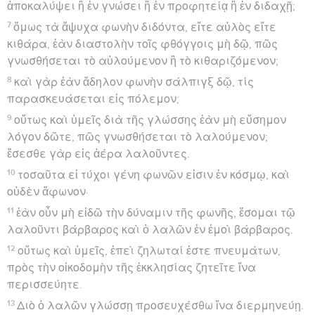
ἀποκαλύψει ἢ ἐν γνώσει ἢ ἐν προφητείᾳ ἢ ἐν διδαχῇ;
7
ὅμως τὰ ἄψυχα φωνὴν διδόντα, εἴτε αὐλὸς εἴτε
κιθάρα, ἐὰν διαστολὴν τοῖς φθόγγοις μὴ δῷ, πῶς
γνωσθήσεται τὸ αὐλούμενον ἢ τὸ κιθαριζόμενον;
8
καὶ γὰρ ἐὰν ἄδηλον φωνὴν σάλπιγξ δῷ, τίς
παρασκευάσεται εἰς πόλεμον;
9
οὕτως καὶ ὑμεῖς διὰ τῆς γλώσσης ἐὰν μὴ εὔσημον
λόγον δῶτε, πῶς γνωσθήσεται τὸ λαλούμενον;
ἔσεσθε γὰρ εἰς ἀέρα λαλοῦντες.
10
τοσαῦτα εἰ τύχοι γένη φωνῶν εἰσιν ἐν κόσμῳ, καὶ
οὐδὲν ἄφωνον·
11
ἐὰν οὖν μὴ εἰδῶ τὴν δύναμιν τῆς φωνῆς, ἔσομαι τῷ
λαλοῦντι βάρβαρος καὶ ὁ λαλῶν ἐν ἐμοὶ βάρβαρος.
12
οὕτως καὶ ὑμεῖς, ἐπεὶ ζηλωταί ἐστε πνευμάτων,
πρὸς τὴν οἰκοδομὴν τῆς ἐκκλησίας ζητεῖτε ἵνα
περισσεύητε.
13
Διὸ ὁ λαλῶν γλώσσῃ προσευχέσθω ἵνα διερμηνεύῃ.