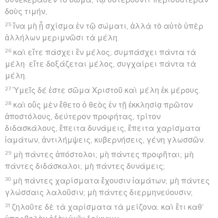
δοὺς τιμήν,
25
ἵνα μὴ ᾖ σχίσμα ἐν τῷ σώματι, ἀλλὰ τὸ αὐτὸ ὑπὲρ
ἀλλήλων μεριμνῶσι τὰ μέλη.
26
καὶ εἴτε πάσχει ἓν μέλος, συμπάσχει πάντα τὰ
μέλη· εἴτε δοξάζεται μέλος, συγχαίρει πάντα τὰ
μέλη.
27
Ὑμεῖς δέ ἐστε σῶμα Χριστοῦ καὶ μέλη ἐκ μέρους.
28
καὶ οὓς μὲν ἔθετο ὁ θεὸς ἐν τῇ ἐκκλησίᾳ πρῶτον
ἀποστόλους, δεύτερον προφήτας, τρίτον
διδασκάλους, ἔπειτα δυνάμεις, ἔπειτα χαρίσματα
ἰαμάτων, ἀντιλήμψεις, κυβερνήσεις, γένη γλωσσῶν.
29
μὴ πάντες ἀπόστολοι; μὴ πάντες προφῆται; μὴ
πάντες διδάσκαλοι; μὴ πάντες δυνάμεις;
30
μὴ πάντες χαρίσματα ἔχουσιν ἰαμάτων; μὴ πάντες
γλώσσαις λαλοῦσιν; μὴ πάντες διερμηνεύουσιν;
31
ζηλοῦτε δὲ τὰ χαρίσματα τὰ μείζονα. καὶ ἔτι καθ’