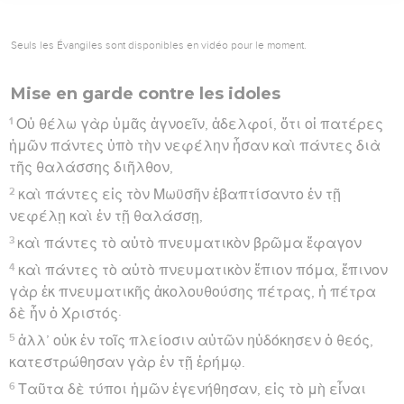
Seuls les Évangiles sont disponibles en vidéo pour le moment.
Mise en garde contre les idoles
1
Οὐ θέλω γὰρ ὑμᾶς ἀγνοεῖν, ἀδελφοί, ὅτι οἱ πατέρες
ἡμῶν πάντες ὑπὸ τὴν νεφέλην ἦσαν καὶ πάντες διὰ
τῆς θαλάσσης διῆλθον,
2
καὶ πάντες εἰς τὸν Μωϋσῆν ἐβαπτίσαντο ἐν τῇ
νεφέλῃ καὶ ἐν τῇ θαλάσσῃ,
3
καὶ πάντες τὸ αὐτὸ πνευματικὸν βρῶμα ἔφαγον
4
καὶ πάντες τὸ αὐτὸ πνευματικὸν ἔπιον πόμα, ἔπινον
γὰρ ἐκ πνευματικῆς ἀκολουθούσης πέτρας, ἡ πέτρα
δὲ ἦν ὁ Χριστός·
5
ἀλλ’ οὐκ ἐν τοῖς πλείοσιν αὐτῶν ηὐδόκησεν ὁ θεός,
κατεστρώθησαν γὰρ ἐν τῇ ἐρήμῳ.
6
Ταῦτα δὲ τύποι ἡμῶν ἐγενήθησαν, εἰς τὸ μὴ εἶναι