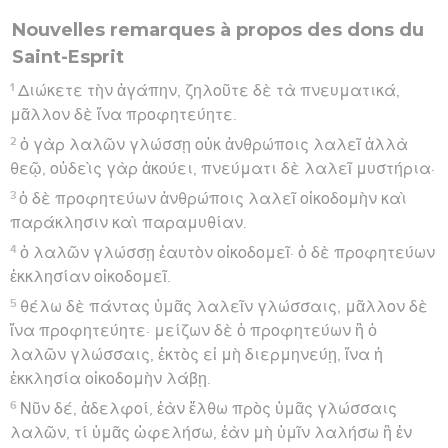
Nouvelles remarques à propos des dons du
Saint-Esprit
1
Διώκετε τὴν ἀγάπην, ζηλοῦτε δὲ τὰ πνευματικά,
μᾶλλον δὲ ἵνα προφητεύητε.
2
ὁ γὰρ λαλῶν γλώσσῃ οὐκ ἀνθρώποις λαλεῖ ἀλλὰ
θεῷ, οὐδεὶς γὰρ ἀκούει, πνεύματι δὲ λαλεῖ μυστήρια·
3
ὁ δὲ προφητεύων ἀνθρώποις λαλεῖ οἰκοδομὴν καὶ
παράκλησιν καὶ παραμυθίαν.
4
ὁ λαλῶν γλώσσῃ ἑαυτὸν οἰκοδομεῖ· ὁ δὲ προφητεύων
ἐκκλησίαν οἰκοδομεῖ.
5
θέλω δὲ πάντας ὑμᾶς λαλεῖν γλώσσαις, μᾶλλον δὲ
ἵνα προφητεύητε· μείζων δὲ ὁ προφητεύων ἢ ὁ
λαλῶν γλώσσαις, ἐκτὸς εἰ μὴ διερμηνεύῃ, ἵνα ἡ
ἐκκλησία οἰκοδομὴν λάβῃ.
6
Νῦν δέ, ἀδελφοί, ἐὰν ἔλθω πρὸς ὑμᾶς γλώσσαις
λαλῶν, τί ὑμᾶς ὠφελήσω, ἐὰν μὴ ὑμῖν λαλήσω ἢ ἐν