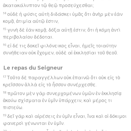
ἀκατακάλυπτον τῷ θεῷ προσεύχεσθαι;
14
οὐδὲ ἡ φύσις αὐτὴ διδάσκει ὑμᾶς ὅτι ἀνὴρ μὲν ἐὰν
κομᾷ, ἀτιμία αὐτῷ ἐστιν,
15
γυνὴ δὲ ἐὰν κομᾷ, δόξα αὐτῇ ἐστιν; ὅτι ἡ κόμη ἀντὶ
περιβολαίου δέδοται.
16
εἰ δέ τις δοκεῖ φιλόνεικος εἶναι, ἡμεῖς τοιαύτην
συνήθειαν οὐκ ἔχομεν, οὐδὲ αἱ ἐκκλησίαι τοῦ θεοῦ.
Le repas du Seigneur
17
Τοῦτο δὲ παραγγέλλων οὐκ ἐπαινῶ ὅτι οὐκ εἰς τὸ
κρεῖσσον ἀλλὰ εἰς τὸ ἧσσον συνέρχεσθε.
18
πρῶτον μὲν γὰρ συνερχομένων ὑμῶν ἐν ἐκκλησίᾳ
ἀκούω σχίσματα ἐν ὑμῖν ὑπάρχειν, καὶ μέρος τι
πιστεύω.
19
δεῖ γὰρ καὶ αἱρέσεις ἐν ὑμῖν εἶναι, ἵνα καὶ οἱ δόκιμοι
φανεροὶ γένωνται ἐν ὑμῖν.
20