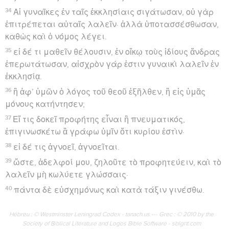
34
Αἱ γυναῖκες ἐν ταῖς ἐκκλησίαις σιγάτωσαν, οὐ γὰρ
ἐπιτρέπεται αὐταῖς λαλεῖν· ἀλλὰ ὑποτασσέσθωσαν,
καθὼς καὶ ὁ νόμος λέγει.
35
εἰ δέ τι μαθεῖν θέλουσιν, ἐν οἴκῳ τοὺς ἰδίους ἄνδρας
ἐπερωτάτωσαν, αἰσχρὸν γάρ ἐστιν γυναικὶ λαλεῖν ἐν
ἐκκλησίᾳ.
36
ἢ ἀφ’ ὑμῶν ὁ λόγος τοῦ θεοῦ ἐξῆλθεν, ἢ εἰς ὑμᾶς
μόνους κατήντησεν;
37
Εἴ τις δοκεῖ προφήτης εἶναι ἢ πνευματικός,
ἐπιγινωσκέτω ἃ γράφω ὑμῖν ὅτι κυρίου ἐστὶν·
38
εἰ δέ τις ἀγνοεῖ, ἀγνοεῖται.
39
ὥστε, ἀδελφοί μου, ζηλοῦτε τὸ προφητεύειν, καὶ τὸ
λαλεῖν μὴ κωλύετε γλώσσαις·
40
πάντα δὲ εὐσχημόνως καὶ κατὰ τάξιν γινέσθω.
Hébreu : © Westminster Leningrad Codex - tanach.us --- Grec : © 2010 by the
Society of Biblical Literature and Logos Bible Software - sblgnt.com