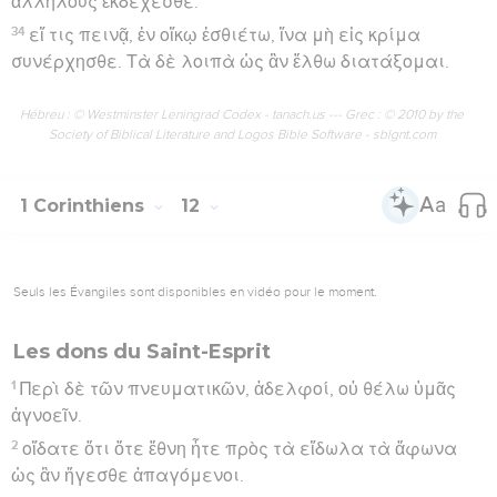
ἀλλήλους ἐκδέχεσθε.
34
εἴ τις πεινᾷ, ἐν οἴκῳ ἐσθιέτω, ἵνα μὴ εἰς κρίμα
συνέρχησθε. Τὰ δὲ λοιπὰ ὡς ἂν ἔλθω διατάξομαι.
Hébreu : © Westminster Leningrad Codex - tanach.us --- Grec : © 2010 by the
Society of Biblical Literature and Logos Bible Software - sblgnt.com
1 Corinthiens
12
Seuls les Évangiles sont disponibles en vidéo pour le moment.
Les dons du Saint-Esprit
1
Περὶ δὲ τῶν πνευματικῶν, ἀδελφοί, οὐ θέλω ὑμᾶς
ἀγνοεῖν.
2
οἴδατε ὅτι ὅτε ἔθνη ἦτε πρὸς τὰ εἴδωλα τὰ ἄφωνα
ὡς ἂν ἤγεσθε ἀπαγόμενοι.