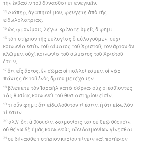
τὴν ἔκβασιν τοῦ δύνασθαι ὑπενεγκεῖν.
14
Διόπερ, ἀγαπητοί μου, φεύγετε ἀπὸ τῆς
εἰδωλολατρίας.
15
ὡς φρονίμοις λέγω· κρίνατε ὑμεῖς ὅ φημι.
16
τὸ ποτήριον τῆς εὐλογίας ὃ εὐλογοῦμεν, οὐχὶ
κοινωνία ἐστὶν τοῦ αἵματος τοῦ Χριστοῦ; τὸν ἄρτον ὃν
κλῶμεν, οὐχὶ κοινωνία τοῦ σώματος τοῦ Χριστοῦ
ἐστιν;
17
ὅτι εἷς ἄρτος, ἓν σῶμα οἱ πολλοί ἐσμεν, οἱ γὰρ
πάντες ἐκ τοῦ ἑνὸς ἄρτου μετέχομεν.
18
βλέπετε τὸν Ἰσραὴλ κατὰ σάρκα· οὐχ οἱ ἐσθίοντες
τὰς θυσίας κοινωνοὶ τοῦ θυσιαστηρίου εἰσίν;
19
τί οὖν φημι; ὅτι εἰδωλόθυτόν τί ἐστιν, ἢ ὅτι εἴδωλόν
τί ἐστιν;
20
ἀλλ’ ὅτι ἃ θύουσιν, δαιμονίοις καὶ οὐ θεῷ θύουσιν,
οὐ θέλω δὲ ὑμᾶς κοινωνοὺς τῶν δαιμονίων γίνεσθαι.
21
οὐ δύνασθε ποτήριον κυρίου πίνειν καὶ ποτήριον