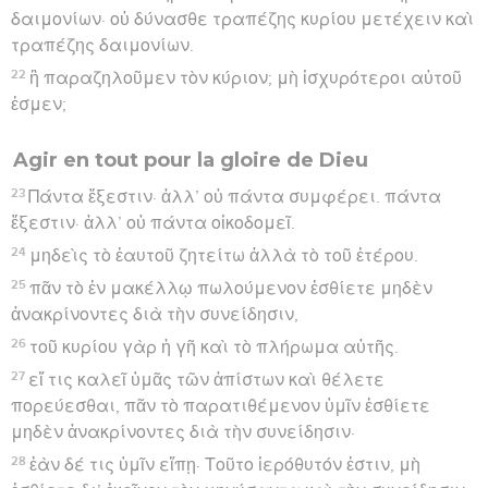
δαιμονίων· οὐ δύνασθε τραπέζης κυρίου μετέχειν καὶ
τραπέζης δαιμονίων.
22
ἢ παραζηλοῦμεν τὸν κύριον; μὴ ἰσχυρότεροι αὐτοῦ
ἐσμεν;
Agir en tout pour la gloire de Dieu
23
Πάντα ἔξεστιν· ἀλλ’ οὐ πάντα συμφέρει. πάντα
ἔξεστιν· ἀλλ’ οὐ πάντα οἰκοδομεῖ.
24
μηδεὶς τὸ ἑαυτοῦ ζητείτω ἀλλὰ τὸ τοῦ ἑτέρου.
25
πᾶν τὸ ἐν μακέλλῳ πωλούμενον ἐσθίετε μηδὲν
ἀνακρίνοντες διὰ τὴν συνείδησιν,
26
τοῦ κυρίου γὰρ ἡ γῆ καὶ τὸ πλήρωμα αὐτῆς.
27
εἴ τις καλεῖ ὑμᾶς τῶν ἀπίστων καὶ θέλετε
πορεύεσθαι, πᾶν τὸ παρατιθέμενον ὑμῖν ἐσθίετε
μηδὲν ἀνακρίνοντες διὰ τὴν συνείδησιν·
28
ἐὰν δέ τις ὑμῖν εἴπῃ· Τοῦτο ἱερόθυτόν ἐστιν, μὴ