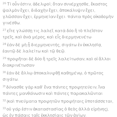
26
Τί οὖν ἐστιν, ἀδελφοί; ὅταν συνέρχησθε, ἕκαστος
ψαλμὸν ἔχει, διδαχὴν ἔχει, ἀποκάλυψιν ἔχει,
γλῶσσαν ἔχει, ἑρμηνείαν ἔχει· πάντα πρὸς οἰκοδομὴν
γινέσθω.
27
εἴτε γλώσσῃ τις λαλεῖ, κατὰ δύο ἢ τὸ πλεῖστον
τρεῖς, καὶ ἀνὰ μέρος, καὶ εἷς διερμηνευέτω·
28
ἐὰν δὲ μὴ ᾖ διερμηνευτής, σιγάτω ἐν ἐκκλησίᾳ,
ἑαυτῷ δὲ λαλείτω καὶ τῷ θεῷ.
29
προφῆται δὲ δύο ἢ τρεῖς λαλείτωσαν, καὶ οἱ ἄλλοι
διακρινέτωσαν·
30
ἐὰν δὲ ἄλλῳ ἀποκαλυφθῇ καθημένῳ, ὁ πρῶτος
σιγάτω.
31
δύνασθε γὰρ καθ’ ἕνα πάντες προφητεύειν, ἵνα
πάντες μανθάνωσιν καὶ πάντες παρακαλῶνται
32
(καὶ πνεύματα προφητῶν προφήταις ὑποτάσσεται,
33
οὐ γάρ ἐστιν ἀκαταστασίας ὁ θεὸς ἀλλὰ εἰρήνης),
ὡς ἐν πάσαις ταῖς ἐκκλησίαις τῶν ἁγίων.