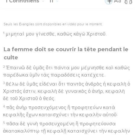
1 Corinthiens
11
Seuls les Évangiles sont disponibles en vidéo pour le moment.
1
μιμηταί μου γίνεσθε, καθὼς κἀγὼ Χριστοῦ.
La femme doit se couvrir la tête pendant le
culte
2
Ἐπαινῶ δὲ ὑμᾶς ὅτι πάντα μου μέμνησθε καὶ καθὼς
παρέδωκα ὑμῖν τὰς παραδόσεις κατέχετε.
3
θέλω δὲ ὑμᾶς εἰδέναι ὅτι παντὸς ἀνδρὸς ἡ κεφαλὴ ὁ
Χριστός ἐστιν, κεφαλὴ δὲ γυναικὸς ὁ ἀνήρ, κεφαλὴ
δὲ τοῦ Χριστοῦ ὁ θεός.
4
πᾶς ἀνὴρ προσευχόμενος ἢ προφητεύων κατὰ
κεφαλῆς ἔχων καταισχύνει τὴν κεφαλὴν αὐτοῦ·
5
πᾶσα δὲ γυνὴ προσευχομένη ἢ προφητεύουσα
ἀκατακαλύπτῳ τῇ κεφαλῇ καταισχύνει τὴν κεφαλὴν