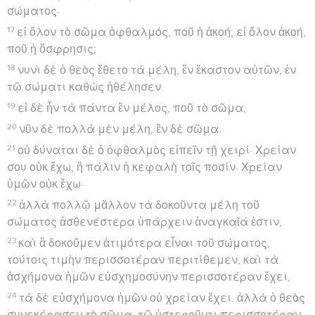
σώματος·
17
εἰ ὅλον τὸ σῶμα ὀφθαλμός, ποῦ ἡ ἀκοή; εἰ ὅλον ἀκοή,
ποῦ ἡ ὄσφρησις;
18
νυνὶ δὲ ὁ θεὸς ἔθετο τὰ μέλη, ἓν ἕκαστον αὐτῶν, ἐν
τῷ σώματι καθὼς ἠθέλησεν.
19
εἰ δὲ ἦν τὰ πάντα ἓν μέλος, ποῦ τὸ σῶμα;
20
νῦν δὲ πολλὰ μὲν μέλη, ἓν δὲ σῶμα.
21
οὐ δύναται δὲ ὁ ὀφθαλμὸς εἰπεῖν τῇ χειρί· Χρείαν
σου οὐκ ἔχω, ἢ πάλιν ἡ κεφαλὴ τοῖς ποσίν· Χρείαν
ὑμῶν οὐκ ἔχω·
22
ἀλλὰ πολλῷ μᾶλλον τὰ δοκοῦντα μέλη τοῦ
σώματος ἀσθενέστερα ὑπάρχειν ἀναγκαῖά ἐστιν,
23
καὶ ἃ δοκοῦμεν ἀτιμότερα εἶναι τοῦ σώματος,
τούτοις τιμὴν περισσοτέραν περιτίθεμεν, καὶ τὰ
ἀσχήμονα ἡμῶν εὐσχημοσύνην περισσοτέραν ἔχει,
24
τὰ δὲ εὐσχήμονα ἡμῶν οὐ χρείαν ἔχει. ἀλλὰ ὁ θεὸς
συνεκέρασεν τὸ σῶμα, τῷ ὑστεροῦντι περισσοτέραν