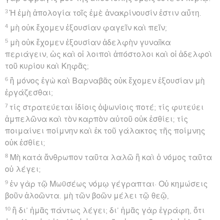
3
Ἡ ἐμὴ ἀπολογία τοῖς ἐμὲ ἀνακρίνουσίν ἐστιν αὕτη.
4
μὴ οὐκ ἔχομεν ἐξουσίαν φαγεῖν καὶ πεῖν;
5
μὴ οὐκ ἔχομεν ἐξουσίαν ἀδελφὴν γυναῖκα
περιάγειν, ὡς καὶ οἱ λοιποὶ ἀπόστολοι καὶ οἱ ἀδελφοὶ
τοῦ κυρίου καὶ Κηφᾶς;
6
ἢ μόνος ἐγὼ καὶ Βαρναβᾶς οὐκ ἔχομεν ἐξουσίαν μὴ
ἐργάζεσθαι;
7
τίς στρατεύεται ἰδίοις ὀψωνίοις ποτέ; τίς φυτεύει
ἀμπελῶνα καὶ τὸν καρπὸν αὐτοῦ οὐκ ἐσθίει; τίς
ποιμαίνει ποίμνην καὶ ἐκ τοῦ γάλακτος τῆς ποίμνης
οὐκ ἐσθίει;
8
Μὴ κατὰ ἄνθρωπον ταῦτα λαλῶ ἢ καὶ ὁ νόμος ταῦτα
οὐ λέγει;
9
ἐν γὰρ τῷ Μωϋσέως νόμῳ γέγραπται· Οὐ κημώσεις
βοῦν ἀλοῶντα. μὴ τῶν βοῶν μέλει τῷ θεῷ,
10
ἢ δι’ ἡμᾶς πάντως λέγει; δι’ ἡμᾶς γὰρ ἐγράφη, ὅτι