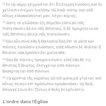
21
ἐν τῷ νόμῳ γέγραπται ὅτι Ἐν ἑτερογλώσσοις καὶ ἐν
χείλεσιν ἑτέρων λαλήσω τῷ λαῷ τούτῳ, καὶ οὐδ’
οὕτως εἰσακούσονταί μου, λέγει κύριος.
22
ὥστε αἱ γλῶσσαι εἰς σημεῖόν εἰσιν οὐ τοῖς
πιστεύουσιν ἀλλὰ τοῖς ἀπίστοις, ἡ δὲ προφητεία οὐ
τοῖς ἀπίστοις ἀλλὰ τοῖς πιστεύουσιν.
23
ἐὰν οὖν συνέλθῃ ἡ ἐκκλησία ὅλη ἐπὶ τὸ αὐτὸ καὶ
πάντες λαλῶσιν γλώσσαις, εἰσέλθωσιν δὲ ἰδιῶται ἢ
ἄπιστοι, οὐκ ἐροῦσιν ὅτι μαίνεσθε;
24
ἐὰν δὲ πάντες προφητεύωσιν, εἰσέλθῃ δέ τις
ἄπιστος ἢ ἰδιώτης, ἐλέγχεται ὑπὸ πάντων,
ἀνακρίνεται ὑπὸ πάντων,
25
τὰ κρυπτὰ τῆς καρδίας αὐτοῦ φανερὰ γίνεται, καὶ
οὕτως πεσὼν ἐπὶ πρόσωπον προσκυνήσει τῷ θεῷ,
ἀπαγγέλλων ὅτι Ὄντως ὁ θεὸς ἐν ὑμῖν ἐστιν.
L'ordre dans l'Église