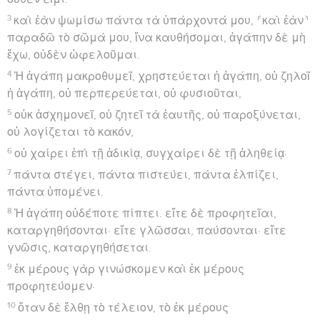
3
καὶ ἐὰν ψωμίσω πάντα τὰ ὑπάρχοντά μου, ⸄καὶ ἐὰν⸅
παραδῶ τὸ σῶμά μου, ἵνα καυθήσομαι, ἀγάπην δὲ μὴ
ἔχω, οὐδὲν ὠφελοῦμαι.
4
Ἡ ἀγάπη μακροθυμεῖ, χρηστεύεται ἡ ἀγάπη, οὐ ζηλοῖ
ἡ ἀγάπη, οὐ περπερεύεται, οὐ φυσιοῦται,
5
οὐκ ἀσχημονεῖ, οὐ ζητεῖ τὰ ἑαυτῆς, οὐ παροξύνεται,
οὐ λογίζεται τὸ κακόν,
6
οὐ χαίρει ἐπὶ τῇ ἀδικίᾳ, συγχαίρει δὲ τῇ ἀληθείᾳ·
7
πάντα στέγει, πάντα πιστεύει, πάντα ἐλπίζει,
πάντα ὑπομένει.
8
Ἡ ἀγάπη οὐδέποτε πίπτει. εἴτε δὲ προφητεῖαι,
καταργηθήσονται· εἴτε γλῶσσαι, παύσονται· εἴτε
γνῶσις, καταργηθήσεται.
9
ἐκ μέρους γὰρ γινώσκομεν καὶ ἐκ μέρους
προφητεύομεν·
10
ὅταν δὲ ἔλθῃ τὸ τέλειον, τὸ ἐκ μέρους