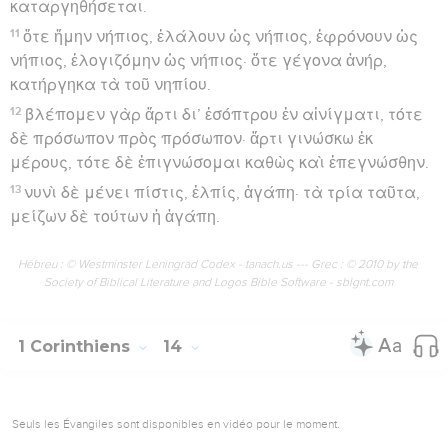
καταργηθήσεται.
11
ὅτε ἤμην νήπιος, ἐλάλουν ὡς νήπιος, ἐφρόνουν ὡς
νήπιος, ἐλογιζόμην ὡς νήπιος· ὅτε γέγονα ἀνήρ,
κατήργηκα τὰ τοῦ νηπίου.
12
βλέπομεν γὰρ ἄρτι δι’ ἐσόπτρου ἐν αἰνίγματι, τότε
δὲ πρόσωπον πρὸς πρόσωπον· ἄρτι γινώσκω ἐκ
μέρους, τότε δὲ ἐπιγνώσομαι καθὼς καὶ ἐπεγνώσθην.
13
νυνὶ δὲ μένει πίστις, ἐλπίς, ἀγάπη· τὰ τρία ταῦτα,
μείζων δὲ τούτων ἡ ἀγάπη.
Hébreu : © Westminster Leningrad Codex - tanach.us --- Grec : © 2010 by the
Society of Biblical Literature and Logos Bible Software - sblgnt.com
1 Corinthiens
14
Seuls les Évangiles sont disponibles en vidéo pour le moment.