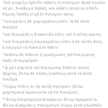
3
διὸ γνωρίζω ὑμῖν ὅτι οὐδεὶς ἐν πνεύματι θεοῦ λαλῶν
λέγει· Ἀνάθεμα Ἰησοῦς, καὶ οὐδεὶς δύναται εἰπεῖν·
Κύριος Ἰησοῦς εἰ μὴ ἐν πνεύματι ἁγίῳ.
4
Διαιρέσεις δὲ χαρισμάτων εἰσίν, τὸ δὲ αὐτὸ
πνεῦμα·
5
καὶ διαιρέσεις διακονιῶν εἰσιν, καὶ ὁ αὐτὸς κύριος·
6
καὶ διαιρέσεις ἐνεργημάτων εἰσίν, ὁ δὲ αὐτὸς θεός,
ὁ ἐνεργῶν τὰ πάντα ἐν πᾶσιν.
7
ἑκάστῳ δὲ δίδοται ἡ φανέρωσις τοῦ πνεύματος
πρὸς τὸ συμφέρον.
8
ᾧ μὲν γὰρ διὰ τοῦ πνεύματος δίδοται λόγος
σοφίας, ἄλλῳ δὲ λόγος γνώσεως κατὰ τὸ αὐτὸ
πνεῦμα,
9
ἑτέρῳ πίστις ἐν τῷ αὐτῷ πνεύματι, ἄλλῳ
χαρίσματα ἰαμάτων ἐν τῷ ἑνὶ πνεύματι,
10
ἄλλῳ ἐνεργήματα δυνάμεων, ἄλλῳ προφητεία,
1ἄλλῳ διακρίσεις πνευμάτων, ἑτέρῳ γένη γλωσσῶν,