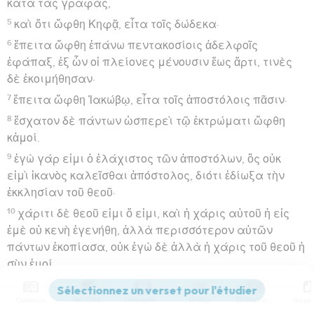
κατὰ τὰς γραφάς,
5
καὶ ὅτι ὤφθη Κηφᾷ, εἶτα τοῖς δώδεκα·
6
ἔπειτα ὤφθη ἐπάνω πεντακοσίοις ἀδελφοῖς
ἐφάπαξ, ἐξ ὧν οἱ πλείονες μένουσιν ἕως ἄρτι, τινὲς
δὲ ἐκοιμήθησαν·
7
ἔπειτα ὤφθη Ἰακώβῳ, εἶτα τοῖς ἀποστόλοις πᾶσιν·
8
ἔσχατον δὲ πάντων ὡσπερεὶ τῷ ἐκτρώματι ὤφθη
κἀμοί.
9
ἐγὼ γάρ εἰμι ὁ ἐλάχιστος τῶν ἀποστόλων, ὃς οὐκ
εἰμὶ ἱκανὸς καλεῖσθαι ἀπόστολος, διότι ἐδίωξα τὴν
ἐκκλησίαν τοῦ θεοῦ·
10
χάριτι δὲ θεοῦ εἰμι ὅ εἰμι, καὶ ἡ χάρις αὐτοῦ ἡ εἰς
ἐμὲ οὐ κενὴ ἐγενήθη, ἀλλὰ περισσότερον αὐτῶν
πάντων ἐκοπίασα, οὐκ ἐγὼ δὲ ἀλλὰ ἡ χάρις τοῦ θεοῦ ἡ
σὺν ἐμοί.
11
εἴτε οὖν ἐγὼ εἴτε ἐκεῖνοι, οὕτως κηρύσσομεν καὶ
Contenus
Versions
Commentaires
Strong
Dictionnaire
οὕτως ἐπιστεύσατε.