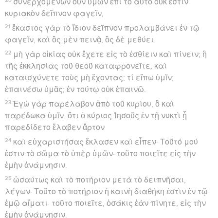
συνερχομένων οὖν ὑμῶν ἐπὶ τὸ αὐτὸ οὐκ ἔστιν
κυριακὸν δεῖπνον φαγεῖν,
21
ἕκαστος γὰρ τὸ ἴδιον δεῖπνον προλαμβάνει ἐν τῷ
φαγεῖν, καὶ ὃς μὲν πεινᾷ, ὃς δὲ μεθύει.
22
μὴ γὰρ οἰκίας οὐκ ἔχετε εἰς τὸ ἐσθίειν καὶ πίνειν; ἢ
τῆς ἐκκλησίας τοῦ θεοῦ καταφρονεῖτε, καὶ
καταισχύνετε τοὺς μὴ ἔχοντας; τί εἴπω ὑμῖν;
ἐπαινέσω ὑμᾶς; ἐν τούτῳ οὐκ ἐπαινῶ.
23
Ἐγὼ γὰρ παρέλαβον ἀπὸ τοῦ κυρίου, ὃ καὶ
παρέδωκα ὑμῖν, ὅτι ὁ κύριος Ἰησοῦς ἐν τῇ νυκτὶ ᾗ
παρεδίδετο ἔλαβεν ἄρτον
24
καὶ εὐχαριστήσας ἔκλασεν καὶ εἶπεν· Τοῦτό μού
ἐστιν τὸ σῶμα τὸ ὑπὲρ ὑμῶν· τοῦτο ποιεῖτε εἰς τὴν
ἐμὴν ἀνάμνησιν.
25
ὡσαύτως καὶ τὸ ποτήριον μετὰ τὸ δειπνῆσαι,
λέγων· Τοῦτο τὸ ποτήριον ἡ καινὴ διαθήκη ἐστὶν ἐν τῷ
ἐμῷ αἵματι· τοῦτο ποιεῖτε, ὁσάκις ἐὰν πίνητε, εἰς τὴν
ἐμὴν ἀνάμνησιν.