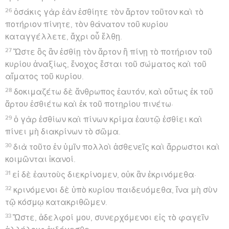
26
ὁσάκις γὰρ ἐὰν ἐσθίητε τὸν ἄρτον τοῦτον καὶ τὸ
ποτήριον πίνητε, τὸν θάνατον τοῦ κυρίου
καταγγέλλετε, ἄχρι οὗ ἔλθῃ.
27
Ὥστε ὃς ἂν ἐσθίῃ τὸν ἄρτον ἢ πίνῃ τὸ ποτήριον τοῦ
κυρίου ἀναξίως, ἔνοχος ἔσται τοῦ σώματος καὶ τοῦ
αἵματος τοῦ κυρίου.
28
δοκιμαζέτω δὲ ἄνθρωπος ἑαυτόν, καὶ οὕτως ἐκ τοῦ
ἄρτου ἐσθιέτω καὶ ἐκ τοῦ ποτηρίου πινέτω·
29
ὁ γὰρ ἐσθίων καὶ πίνων κρίμα ἑαυτῷ ἐσθίει καὶ
πίνει μὴ διακρίνων τὸ σῶμα.
30
διὰ τοῦτο ἐν ὑμῖν πολλοὶ ἀσθενεῖς καὶ ἄρρωστοι καὶ
κοιμῶνται ἱκανοί.
31
εἰ δὲ ἑαυτοὺς διεκρίνομεν, οὐκ ἂν ἐκρινόμεθα·
32
κρινόμενοι δὲ ὑπὸ κυρίου παιδευόμεθα, ἵνα μὴ σὺν
τῷ κόσμῳ κατακριθῶμεν.
33
Ὥστε, ἀδελφοί μου, συνερχόμενοι εἰς τὸ φαγεῖν