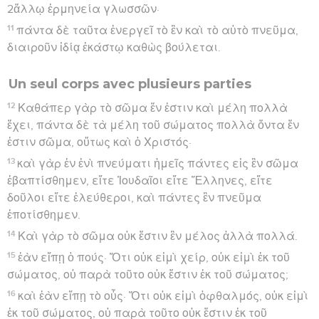
2ἄλλῳ ἑρμηνεία γλωσσῶν·
11
πάντα δὲ ταῦτα ἐνεργεῖ τὸ ἓν καὶ τὸ αὐτὸ πνεῦμα,
διαιροῦν ἰδίᾳ ἑκάστῳ καθὼς βούλεται.
Un seul corps avec plusieurs parties
12
Καθάπερ γὰρ τὸ σῶμα ἕν ἐστιν καὶ μέλη πολλὰ
ἔχει, πάντα δὲ τὰ μέλη τοῦ σώματος πολλὰ ὄντα ἕν
ἐστιν σῶμα, οὕτως καὶ ὁ Χριστός·
13
καὶ γὰρ ἐν ἑνὶ πνεύματι ἡμεῖς πάντες εἰς ἓν σῶμα
ἐβαπτίσθημεν, εἴτε Ἰουδαῖοι εἴτε Ἕλληνες, εἴτε
δοῦλοι εἴτε ἐλεύθεροι, καὶ πάντες ἓν πνεῦμα
ἐποτίσθημεν.
14
Καὶ γὰρ τὸ σῶμα οὐκ ἔστιν ἓν μέλος ἀλλὰ πολλά.
15
ἐὰν εἴπῃ ὁ πούς· Ὅτι οὐκ εἰμὶ χείρ, οὐκ εἰμὶ ἐκ τοῦ
σώματος, οὐ παρὰ τοῦτο οὐκ ἔστιν ἐκ τοῦ σώματος;
16
καὶ ἐὰν εἴπῃ τὸ οὖς· Ὅτι οὐκ εἰμὶ ὀφθαλμός, οὐκ εἰμὶ
ἐκ τοῦ σώματος, οὐ παρὰ τοῦτο οὐκ ἔστιν ἐκ τοῦ