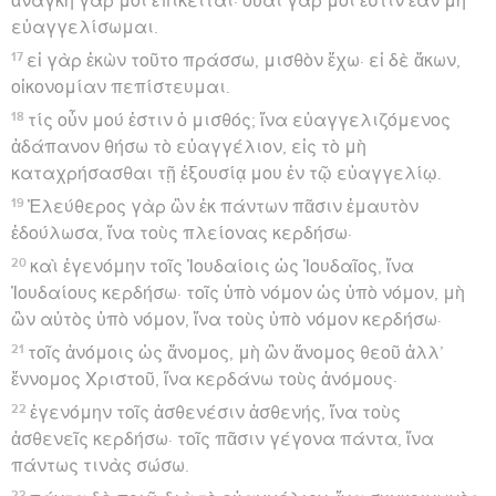
ἀνάγκη γάρ μοι ἐπίκειται· οὐαὶ γάρ μοί ἐστιν ἐὰν μὴ
εὐαγγελίσωμαι.
17
εἰ γὰρ ἑκὼν τοῦτο πράσσω, μισθὸν ἔχω· εἰ δὲ ἄκων,
οἰκονομίαν πεπίστευμαι.
18
τίς οὖν μού ἐστιν ὁ μισθός; ἵνα εὐαγγελιζόμενος
ἀδάπανον θήσω τὸ εὐαγγέλιον, εἰς τὸ μὴ
καταχρήσασθαι τῇ ἐξουσίᾳ μου ἐν τῷ εὐαγγελίῳ.
19
Ἐλεύθερος γὰρ ὢν ἐκ πάντων πᾶσιν ἐμαυτὸν
ἐδούλωσα, ἵνα τοὺς πλείονας κερδήσω·
20
καὶ ἐγενόμην τοῖς Ἰουδαίοις ὡς Ἰουδαῖος, ἵνα
Ἰουδαίους κερδήσω· τοῖς ὑπὸ νόμον ὡς ὑπὸ νόμον, μὴ
ὢν αὐτὸς ὑπὸ νόμον, ἵνα τοὺς ὑπὸ νόμον κερδήσω·
21
τοῖς ἀνόμοις ὡς ἄνομος, μὴ ὢν ἄνομος θεοῦ ἀλλ’
ἔννομος Χριστοῦ, ἵνα κερδάνω τοὺς ἀνόμους·
22
ἐγενόμην τοῖς ἀσθενέσιν ἀσθενής, ἵνα τοὺς
ἀσθενεῖς κερδήσω· τοῖς πᾶσιν γέγονα πάντα, ἵνα
πάντως τινὰς σώσω.
23