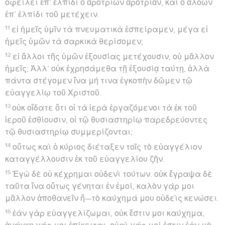
ὀφείλει ἐπ’ ἐλπίδι ὁ ἀροτριῶν ἀροτριᾶν, καὶ ὁ ἀλοῶν
ἐπ’ ἐλπίδι τοῦ μετέχειν.
11
εἰ ἡμεῖς ὑμῖν τὰ πνευματικὰ ἐσπείραμεν, μέγα εἰ
ἡμεῖς ὑμῶν τὰ σαρκικὰ θερίσομεν;
12
εἰ ἄλλοι τῆς ὑμῶν ἐξουσίας μετέχουσιν, οὐ μᾶλλον
ἡμεῖς; Ἀλλ’ οὐκ ἐχρησάμεθα τῇ ἐξουσίᾳ ταύτῃ, ἀλλὰ
πάντα στέγομεν ἵνα μή τινα ἐγκοπὴν δῶμεν τῷ
εὐαγγελίῳ τοῦ Χριστοῦ.
13
οὐκ οἴδατε ὅτι οἱ τὰ ἱερὰ ἐργαζόμενοι τὰ ἐκ τοῦ
ἱεροῦ ἐσθίουσιν, οἱ τῷ θυσιαστηρίῳ παρεδρεύοντες
τῷ θυσιαστηρίῳ συμμερίζονται;
14
οὕτως καὶ ὁ κύριος διέταξεν τοῖς τὸ εὐαγγέλιον
καταγγέλλουσιν ἐκ τοῦ εὐαγγελίου ζῆν.
15
Ἐγὼ δὲ οὐ κέχρημαι οὐδενὶ τούτων. οὐκ ἔγραψα δὲ
ταῦτα ἵνα οὕτως γένηται ἐν ἐμοί, καλὸν γάρ μοι
μᾶλλον ἀποθανεῖν ἤ—τὸ καύχημά μου οὐδεὶς κενώσει.
16
ἐὰν γὰρ εὐαγγελίζωμαι, οὐκ ἔστιν μοι καύχημα,