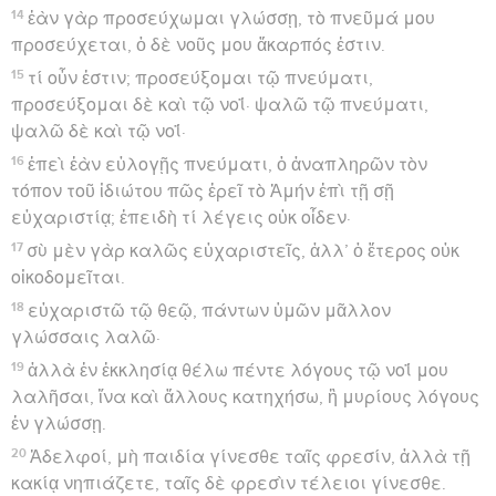
14
ἐὰν γὰρ προσεύχωμαι γλώσσῃ, τὸ πνεῦμά μου
προσεύχεται, ὁ δὲ νοῦς μου ἄκαρπός ἐστιν.
15
τί οὖν ἐστιν; προσεύξομαι τῷ πνεύματι,
προσεύξομαι δὲ καὶ τῷ νοΐ· ψαλῶ τῷ πνεύματι,
ψαλῶ δὲ καὶ τῷ νοΐ·
16
ἐπεὶ ἐὰν εὐλογῇς πνεύματι, ὁ ἀναπληρῶν τὸν
τόπον τοῦ ἰδιώτου πῶς ἐρεῖ τὸ Ἀμήν ἐπὶ τῇ σῇ
εὐχαριστίᾳ; ἐπειδὴ τί λέγεις οὐκ οἶδεν·
17
σὺ μὲν γὰρ καλῶς εὐχαριστεῖς, ἀλλ’ ὁ ἕτερος οὐκ
οἰκοδομεῖται.
18
εὐχαριστῶ τῷ θεῷ, πάντων ὑμῶν μᾶλλον
γλώσσαις λαλῶ·
19
ἀλλὰ ἐν ἐκκλησίᾳ θέλω πέντε λόγους τῷ νοΐ μου
λαλῆσαι, ἵνα καὶ ἄλλους κατηχήσω, ἢ μυρίους λόγους
ἐν γλώσσῃ.
20
Ἀδελφοί, μὴ παιδία γίνεσθε ταῖς φρεσίν, ἀλλὰ τῇ
κακίᾳ νηπιάζετε, ταῖς δὲ φρεσὶν τέλειοι γίνεσθε.