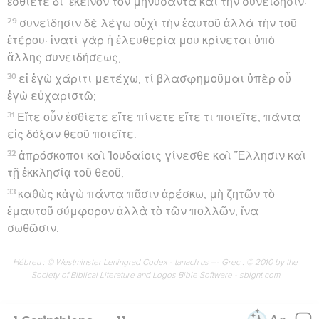
ἐσθίετε δι’ ἐκεῖνον τὸν μηνύσαντα καὶ τὴν συνείδησιν·
29
συνείδησιν δὲ λέγω οὐχὶ τὴν ἑαυτοῦ ἀλλὰ τὴν τοῦ
ἑτέρου· ἱνατί γὰρ ἡ ἐλευθερία μου κρίνεται ὑπὸ
ἄλλης συνειδήσεως;
30
εἰ ἐγὼ χάριτι μετέχω, τί βλασφημοῦμαι ὑπὲρ οὗ
ἐγὼ εὐχαριστῶ;
31
Εἴτε οὖν ἐσθίετε εἴτε πίνετε εἴτε τι ποιεῖτε, πάντα
εἰς δόξαν θεοῦ ποιεῖτε.
32
ἀπρόσκοποι καὶ Ἰουδαίοις γίνεσθε καὶ Ἕλλησιν καὶ
τῇ ἐκκλησίᾳ τοῦ θεοῦ,
33
καθὼς κἀγὼ πάντα πᾶσιν ἀρέσκω, μὴ ζητῶν τὸ
ἐμαυτοῦ σύμφορον ἀλλὰ τὸ τῶν πολλῶν, ἵνα
σωθῶσιν.
Hébreu : © Westminster Leningrad Codex - tanach.us --- Grec : © 2010 by the
Society of Biblical Literature and Logos Bible Software - sblgnt.com