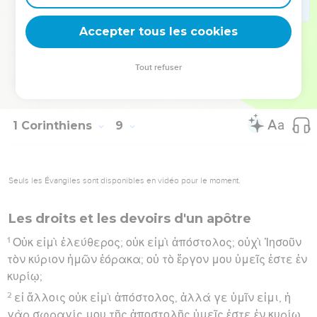
μὴ φάγω κρέα εἰς τὸν αἰῶνα, ἵνα μὴ τὸν ἀδελφόν μου
Accepter tous les cookies
σκανδαλίσω.
Hébreu : © Westminster Leningrad Codex - tanach.us --- Grec : © 2010 by the
Tout refuser
Society of Biblical Literature and Logos Bible Software - sblgnt.com
1 Corinthiens
9
Seuls les Évangiles sont disponibles en vidéo pour le moment.
Les droits et les devoirs d'un apôtre
1
Οὐκ εἰμὶ ἐλεύθερος; οὐκ εἰμὶ ἀπόστολος; οὐχὶ Ἰησοῦν
τὸν κύριον ἡμῶν ἑόρακα; οὐ τὸ ἔργον μου ὑμεῖς ἐστε ἐν
κυρίῳ;
2
εἰ ἄλλοις οὐκ εἰμὶ ἀπόστολος, ἀλλά γε ὑμῖν εἰμι, ἡ
γὰρ σφραγίς μου τῆς ἀποστολῆς ὑμεῖς ἐστε ἐν κυρίῳ.