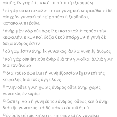
αὐτῆς, ἓν γάρ ἐστιν καὶ τὸ αὐτὸ τῇ ἐξυρημένῃ.
6
εἰ γὰρ οὐ κατακαλύπτεται γυνή, καὶ κειράσθω· εἰ δὲ
αἰσχρὸν γυναικὶ τὸ κείρασθαι ἢ ξυρᾶσθαι,
κατακαλυπτέσθω.
7
ἀνὴρ μὲν γὰρ οὐκ ὀφείλει κατακαλύπτεσθαι τὴν
κεφαλήν, εἰκὼν καὶ δόξα θεοῦ ὑπάρχων· ἡ γυνὴ δὲ
δόξα ἀνδρός ἐστιν.
8
οὐ γάρ ἐστιν ἀνὴρ ἐκ γυναικός, ἀλλὰ γυνὴ ἐξ ἀνδρός·
9
καὶ γὰρ οὐκ ἐκτίσθη ἀνὴρ διὰ τὴν γυναῖκα, ἀλλὰ γυνὴ
διὰ τὸν ἄνδρα.
10
διὰ τοῦτο ὀφείλει ἡ γυνὴ ἐξουσίαν ἔχειν ἐπὶ τῆς
κεφαλῆς διὰ τοὺς ἀγγέλους.
11
πλὴν οὔτε γυνὴ χωρὶς ἀνδρὸς οὔτε ἀνὴρ χωρὶς
γυναικὸς ἐν κυρίῳ·
12
ὥσπερ γὰρ ἡ γυνὴ ἐκ τοῦ ἀνδρός, οὕτως καὶ ὁ ἀνὴρ
διὰ τῆς γυναικός· τὰ δὲ πάντα ἐκ τοῦ θεοῦ.
13
ἐν ὑμῖν αὐτοῖς κρίνατε· πρέπον ἐστὶν γυναῖκα