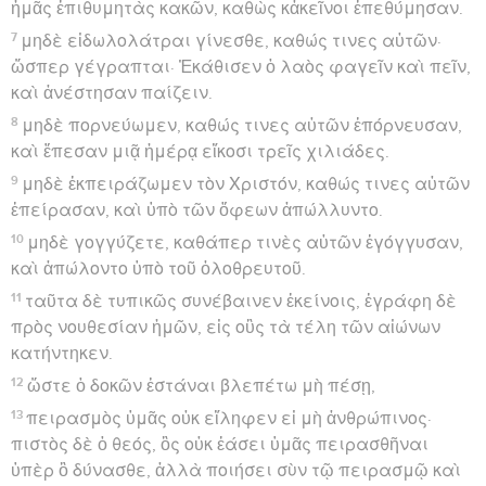
ἡμᾶς ἐπιθυμητὰς κακῶν, καθὼς κἀκεῖνοι ἐπεθύμησαν.
7
μηδὲ εἰδωλολάτραι γίνεσθε, καθώς τινες αὐτῶν·
ὥσπερ γέγραπται· Ἐκάθισεν ὁ λαὸς φαγεῖν καὶ πεῖν,
καὶ ἀνέστησαν παίζειν.
8
μηδὲ πορνεύωμεν, καθώς τινες αὐτῶν ἐπόρνευσαν,
καὶ ἔπεσαν μιᾷ ἡμέρᾳ εἴκοσι τρεῖς χιλιάδες.
9
μηδὲ ἐκπειράζωμεν τὸν Χριστόν, καθώς τινες αὐτῶν
ἐπείρασαν, καὶ ὑπὸ τῶν ὄφεων ἀπώλλυντο.
10
μηδὲ γογγύζετε, καθάπερ τινὲς αὐτῶν ἐγόγγυσαν,
καὶ ἀπώλοντο ὑπὸ τοῦ ὀλοθρευτοῦ.
11
ταῦτα δὲ τυπικῶς συνέβαινεν ἐκείνοις, ἐγράφη δὲ
πρὸς νουθεσίαν ἡμῶν, εἰς οὓς τὰ τέλη τῶν αἰώνων
κατήντηκεν.
12
ὥστε ὁ δοκῶν ἑστάναι βλεπέτω μὴ πέσῃ,
13
πειρασμὸς ὑμᾶς οὐκ εἴληφεν εἰ μὴ ἀνθρώπινος·
πιστὸς δὲ ὁ θεός, ὃς οὐκ ἐάσει ὑμᾶς πειρασθῆναι
ὑπὲρ ὃ δύνασθε, ἀλλὰ ποιήσει σὺν τῷ πειρασμῷ καὶ