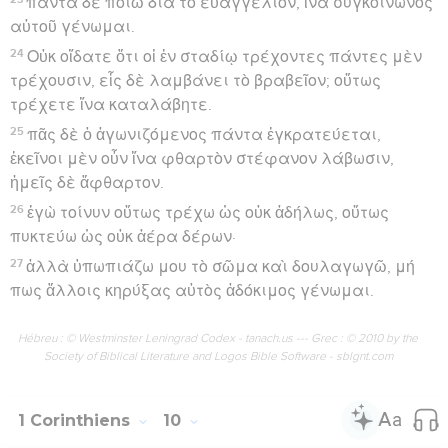
πάντα δὲ ποιῶ διὰ τὸ εὐαγγέλιον, ἵνα συγκοινωνὸς
αὐτοῦ γένωμαι.
24
Οὐκ οἴδατε ὅτι οἱ ἐν σταδίῳ τρέχοντες πάντες μὲν
τρέχουσιν, εἷς δὲ λαμβάνει τὸ βραβεῖον; οὕτως
τρέχετε ἵνα καταλάβητε.
25
πᾶς δὲ ὁ ἀγωνιζόμενος πάντα ἐγκρατεύεται,
ἐκεῖνοι μὲν οὖν ἵνα φθαρτὸν στέφανον λάβωσιν,
ἡμεῖς δὲ ἄφθαρτον.
26
ἐγὼ τοίνυν οὕτως τρέχω ὡς οὐκ ἀδήλως, οὕτως
πυκτεύω ὡς οὐκ ἀέρα δέρων·
27
ἀλλὰ ὑπωπιάζω μου τὸ σῶμα καὶ δουλαγωγῶ, μή
πως ἄλλοις κηρύξας αὐτὸς ἀδόκιμος γένωμαι.
Hébreu : © Westminster Leningrad Codex - tanach.us --- Grec : © 2010 by the
Society of Biblical Literature and Logos Bible Software - sblgnt.com
1 Corinthiens
10