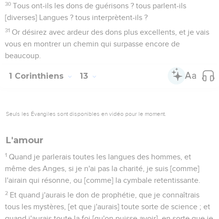
30
Tous ont-ils les dons de guérisons ? tous parlent-ils
[diverses] Langues ? tous interprètent-ils ?
31
Or désirez avec ardeur des dons plus excellents, et je vais
vous en montrer un chemin qui surpasse encore de
beaucoup.
1 Corinthiens
13
Seuls les Évangiles sont disponibles en vidéo pour le moment.
L'amour
1
Quand je parlerais toutes les langues des hommes, et
même des Anges, si je n'ai pas la charité, je suis [comme]
l'airain qui résonne, ou [comme] la cymbale retentissante.
2
Et quand j'aurais le don de prophétie, que je connaîtrais
tous les mystères, [et que j'aurais] toute sorte de science ; et
quand j'aurais toute la foi [qu'on puisse avoir], en sorte que je