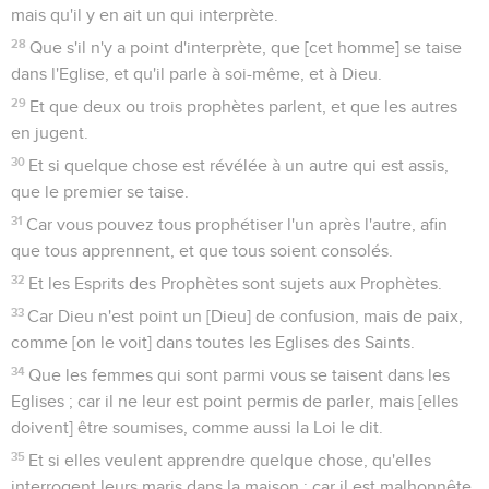
mais qu'il y en ait un qui interprète.
28
Que s'il n'y a point d'interprète, que [cet homme] se taise
dans l'Eglise, et qu'il parle à soi-même, et à Dieu.
29
Et que deux ou trois prophètes parlent, et que les autres
en jugent.
30
Et si quelque chose est révélée à un autre qui est assis,
que le premier se taise.
31
Car vous pouvez tous prophétiser l'un après l'autre, afin
que tous apprennent, et que tous soient consolés.
32
Et les Esprits des Prophètes sont sujets aux Prophètes.
33
Car Dieu n'est point un [Dieu] de confusion, mais de paix,
comme [on le voit] dans toutes les Eglises des Saints.
34
Que les femmes qui sont parmi vous se taisent dans les
Eglises ; car il ne leur est point permis de parler, mais [elles
doivent] être soumises, comme aussi la Loi le dit.
35
Et si elles veulent apprendre quelque chose, qu'elles
interrogent leurs maris dans la maison ; car il est malhonnête