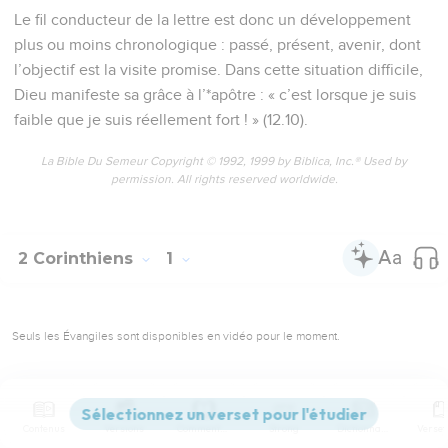
Le fil conducteur de la lettre est donc un développement
plus ou moins chronologique : passé, présent, avenir, dont
l’objectif est la visite promise. Dans cette situation difficile,
Dieu manifeste sa grâce à l’*apôtre : « c’est lorsque je suis
faible que je suis réellement fort ! » (12.10).
La Bible Du Semeur Copyright © 1992, 1999 by Biblica, Inc.® Used by
permission. All rights reserved worldwide.
2 Corinthiens
1
Seuls les Évangiles sont disponibles en vidéo pour le moment.
Salutation
1
Paul Apôtre de Jésus-Christ par la volonté de Dieu, et le
Contenus
Versions
Commentaires
Strong
Dictionnaire
frère Timothée, à l'Église de Dieu qui est à Corinthe, avec