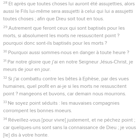
28
Et après que toutes choses lui auront été assujetties, alors
aussi le Fils lui-même sera assujetti à celui qui lui a assujetti
toutes choses ; afin que Dieu soit tout en tous.
29
Autrement que feront ceux qui sont baptisés pour les
morts, si absolument les morts ne ressuscitent point ?
pourquoi donc sont-ils baptisés pour les morts ?
30
Pourquoi aussi sommes-nous en danger à toute heure ?
31
Par notre gloire que j'ai en notre Seigneur Jésus-Christ, je
meurs de jour en jour.
32
Si j'ai combattu contre les bêtes à Ephèse, par des vues
humaines, quel profit en ai-je si les morts ne ressuscitent
point ? mangeons et buvons, car demain nous mourrons.
33
Ne soyez point séduits : les mauvaises compagnies
corrompent les bonnes moeurs.
34
Réveillez-vous [pour vivre] justement, et ne péchez point ;
car quelques-uns sont sans la connaissance de Dieu ; je vous
[le] dis à votre honte.