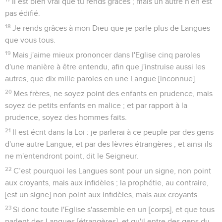
Il est bien vrai que tu rends grâces ; mais un autre n'en est
pas édifié.
18
Je rends grâces à mon Dieu que je parle plus de Langues
que vous tous.
19
Mais j'aime mieux prononcer dans l'Eglise cinq paroles
d'une manière à être entendu, afin que j'instruise aussi les
autres, que dix mille paroles en une Langue [inconnue].
20
Mes frères, ne soyez point des enfants en prudence, mais
soyez de petits enfants en malice ; et par rapport à la
prudence, soyez des hommes faits.
21
Il est écrit dans la Loi : je parlerai à ce peuple par des gens
d'une autre Langue, et par des lèvres étrangères ; et ainsi ils
ne m'entendront point, dit le Seigneur.
22
C’est pourquoi les Langues sont pour un signe, non point
aux croyants, mais aux infidèles ; la prophétie, au contraire,
[est un signe] non point aux infidèles, mais aux croyants.
23
Si donc toute l'Eglise s'assemble en un [corps], et que tous
parlent des Langues [étrangères], et qu'il entre des gens du