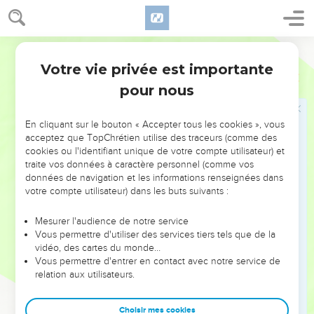
vous boirez de cette coupe, vous annoncerez la mort du
Seigneur jusques à ce qu'il vienne.
27
C'est pourquoi quiconque mangera de ce pain, ou boira
Martin
de la coupe du Seigneur indignement, sera coupable du
Votre vie privée est importante
1 Corinthiens
11
corps et du sang du Seigneur.
pour nous
28
Que chacun donc s'éprouve soi-même, et ainsi qu'il
mange de ce pain, et qu'il boive de cette coupe ;
En cliquant sur le bouton « Accepter tous les cookies », vous
29
Car celui qui [en] mange et qui [en] boit indignement,
acceptez que TopChrétien utilise des traceurs (comme des
cookies ou l'identifiant unique de votre compte utilisateur) et
mange et boit sa condamnation, ne distinguant point le
traite vos données à caractère personnel (comme vos
corps du Seigneur.
données de navigation et les informations renseignées dans
30
Et c'est pour cela que plusieurs sont faibles et malades
votre compte utilisateur) dans les buts suivants :
parmi vous, et que plusieurs dorment.
Mesurer l'audience de notre service
31
Car si nous nous jugions nous-mêmes, nous ne serions
Vous permettre d'utiliser des services tiers tels que de la
point jugés.
vidéo, des cartes du monde…
Vous permettre d'entrer en contact avec notre service de
32
Mais quand nous sommes jugés, nous sommes enseignés
relation aux utilisateurs.
par le Seigneur, afin que nous ne soyons point condamnés
avec le monde.
Choisir mes cookies