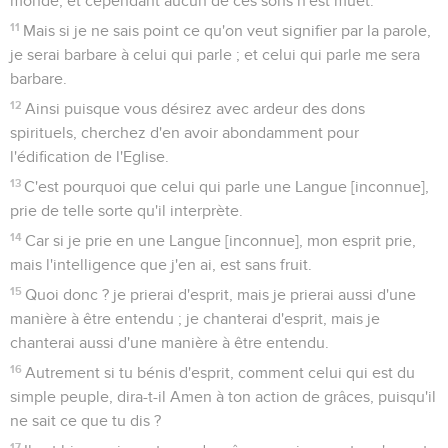
monde, et cependant aucun de ces sons n'est muet.
11
Mais si je ne sais point ce qu'on veut signifier par la parole,
je serai barbare à celui qui parle ; et celui qui parle me sera
barbare.
12
Ainsi puisque vous désirez avec ardeur des dons
spirituels, cherchez d'en avoir abondamment pour
l'édification de l'Eglise.
13
C'est pourquoi que celui qui parle une Langue [inconnue],
prie de telle sorte qu'il interprète.
14
Car si je prie en une Langue [inconnue], mon esprit prie,
mais l'intelligence que j'en ai, est sans fruit.
15
Quoi donc ? je prierai d'esprit, mais je prierai aussi d'une
manière à être entendu ; je chanterai d'esprit, mais je
chanterai aussi d'une manière à être entendu.
16
Autrement si tu bénis d'esprit, comment celui qui est du
simple peuple, dira-t-il Amen à ton action de grâces, puisqu'il
ne sait ce que tu dis ?
17