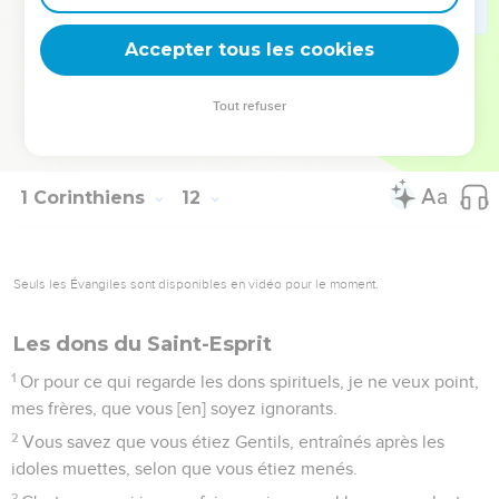
33
C'est pourquoi, mes frères, quand vous vous assemblez
pour manger, attendez-vous l'un l'autre.
Accepter tous les cookies
34
Et si quelqu'un a faim, qu'il mange en sa maison, afin que
vous ne vous assembliez pas pour votre condamnation.
Tout refuser
Touchant les autres points, j'en ordonnerai quand je serai
arrivé.
1 Corinthiens
12
Seuls les Évangiles sont disponibles en vidéo pour le moment.
Les dons du Saint-Esprit
1
Or pour ce qui regarde les dons spirituels, je ne veux point,
mes frères, que vous [en] soyez ignorants.
2
Vous savez que vous étiez Gentils, entraînés après les
idoles muettes, selon que vous étiez menés.
3