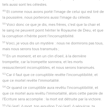
tels aussi sont les célestes.
49
Et comme nous avons porté l'image de celui qui est tiré de
la poussière, nous porterons aussi l'image du céleste.
50
Voici donc ce que je dis, mes frères, c'est que la chair et
le sang ne peuvent point hériter le Royaume de Dieu, et que
la corruption n'hérite point l'incorruptibilité.
51
Voici, je vous dis un mystère : nous ne dormirons pas tous,
mais nous serons tous transmués ;
52
En un moment, et en un clin d'oeil, à la dernière
trompette, car la trompette sonnera, et les morts
ressusciteront incorruptibles, et nous serons transmués.
53
Car il faut que ce corruptible revête l'incorruptibilité, et
que ce mortel revête l'immortalité.
54
Or quand ce corruptible aura revêtu l'incorruptibilité, et
que ce mortel aura revêtu l'immortalité, alors cette parole de
l'Ecriture sera accomplie : la mort est détruite par la victoire.
55
Où [est], ô mort, ton aiguillon ? où [est], ô sépulcre, ta