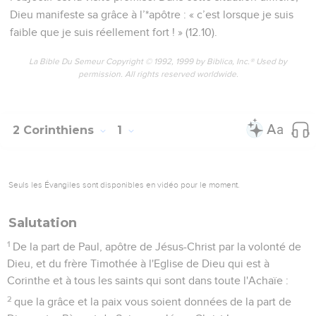
Dieu manifeste sa grâce à l’*apôtre : « c’est lorsque je suis
faible que je suis réellement fort ! » (12.10).
La Bible Du Semeur Copyright © 1992, 1999 by Biblica, Inc.® Used by
permission. All rights reserved worldwide.
2 Corinthiens
1
Seuls les Évangiles sont disponibles en vidéo pour le moment.
Salutation
1
De la part de Paul, apôtre de Jésus-Christ par la volonté de
Dieu, et du frère Timothée à l'Eglise de Dieu qui est à
Corinthe et à tous les saints qui sont dans toute l'Achaïe :
2
que la grâce et la paix vous soient données de la part de