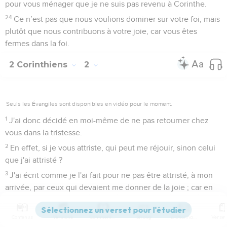
pour vous ménager que je ne suis pas revenu à Corinthe.
24
Ce n’est pas que nous voulions dominer sur votre foi, mais
plutôt que nous contribuons à votre joie, car vous êtes
fermes dans la foi.
2 Corinthiens
2
Seuls les Évangiles sont disponibles en vidéo pour le moment.
1
J'ai donc décidé en moi-même de ne pas retourner chez
vous dans la tristesse.
2
En effet, si je vous attriste, qui peut me réjouir, sinon celui
que j'ai attristé ?
3
J'ai écrit comme je l'ai fait pour ne pas être attristé, à mon
arrivée, par ceux qui devaient me donner de la joie ; car en
ce qui vous concerne, je suis convaincu que ma joie est
aussi la vôtre, à vous tous.
Contenus
Versions
Commentaires
Strong
Dictionnaire
4
C'est dans une grande souffrance, le cœur angoissé et