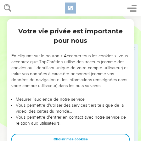
corps, nous les entourons d'un plus grand honneur. Ainsi nos
organes les moins décents sont traités avec plus d'égards,
24
tandis que ceux qui sont décents n'en ont pas besoin.
Segond 21
Dieu a disposé le corps de manière à donner plus d'honneur
Votre vie privée est importante
1 Corinthiens
12
à ce qui en manquait,
pour nous
25
afin qu'il n'y ait pas de division dans le corps mais que tous
les membres prennent également soin les uns des autres.
En cliquant sur le bouton « Accepter tous les cookies », vous
26
Si un membre souffre, tous les membres souffrent avec
acceptez que TopChrétien utilise des traceurs (comme des
cookies ou l'identifiant unique de votre compte utilisateur) et
lui ; si un membre est honoré, tous les membres se
traite vos données à caractère personnel (comme vos
réjouissent avec lui.
données de navigation et les informations renseignées dans
27
Vous êtes le corps de Christ et vous êtes ses membres,
votre compte utilisateur) dans les buts suivants :
chacun pour sa part.
Mesurer l'audience de notre service
28
Dieu a établi dans l'Eglise premièrement des apôtres,
Vous permettre d'utiliser des services tiers tels que de la
deuxièmement des prophètes, troisièmement des
vidéo, des cartes du monde…
Vous permettre d'entrer en contact avec notre service de
enseignants, ensuite viennent les miracles, puis les dons de
relation aux utilisateurs.
guérisons, les aptitudes à secourir, à diriger, à parler diverses
langues.
Choisir mes cookies
29