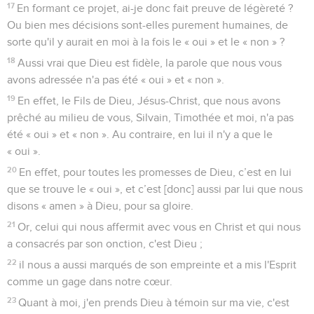
17
En formant ce projet, ai-je donc fait preuve de légèreté ?
Ou bien mes décisions sont-elles purement humaines, de
sorte qu'il y aurait en moi à la fois le « oui » et le « non » ?
18
Aussi vrai que Dieu est fidèle, la parole que nous vous
avons adressée n'a pas été « oui » et « non ».
19
En effet, le Fils de Dieu, Jésus-Christ, que nous avons
prêché au milieu de vous, Silvain, Timothée et moi, n'a pas
été « oui » et « non ». Au contraire, en lui il n'y a que le
« oui ».
20
En effet, pour toutes les promesses de Dieu, c’est en lui
que se trouve le « oui », et c’est [donc] aussi par lui que nous
disons « amen » à Dieu, pour sa gloire.
21
Or, celui qui nous affermit avec vous en Christ et qui nous
a consacrés par son onction, c'est Dieu ;
22
il nous a aussi marqués de son empreinte et a mis l'Esprit
comme un gage dans notre cœur.
23
Quant à moi, j'en prends Dieu à témoin sur ma vie, c'est