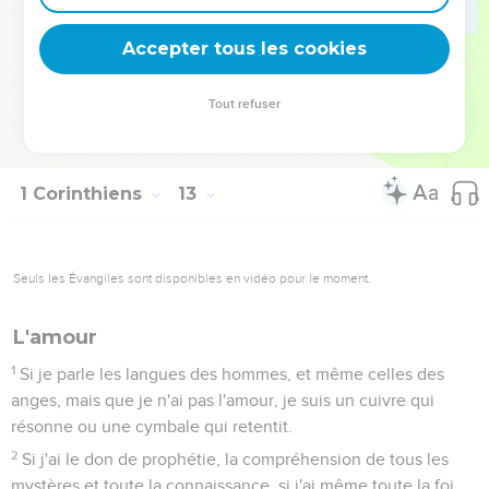
Tous sont-ils apôtres ? Tous sont-ils prophètes ? Tous
sont-ils enseignants ? Tous font-ils des miracles ?
Accepter tous les cookies
30
Tous ont-ils des dons de guérisons ? Tous parlent-ils en
langues ? Tous interprètent-ils ?
Tout refuser
31
Aspirez aux dons les meilleurs. Je vais encore vous
montrer la voie par excellence.
1 Corinthiens
13
Seuls les Évangiles sont disponibles en vidéo pour le moment.
L'amour
1
Si je parle les langues des hommes, et même celles des
anges, mais que je n'ai pas l'amour, je suis un cuivre qui
résonne ou une cymbale qui retentit.
2
Si j'ai le don de prophétie, la compréhension de tous les
mystères et toute la connaissance, si j'ai même toute la foi