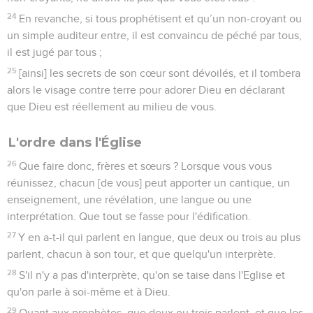
24
En revanche, si tous prophétisent et qu’un non-croyant ou
un simple auditeur entre, il est convaincu de péché par tous,
il est jugé par tous ;
25
[ainsi] les secrets de son cœur sont dévoilés, et il tombera
alors le visage contre terre pour adorer Dieu en déclarant
que Dieu est réellement au milieu de vous.
L'ordre dans l'Église
26
Que faire donc, frères et sœurs ? Lorsque vous vous
réunissez, chacun [de vous] peut apporter un cantique, un
enseignement, une révélation, une langue ou une
interprétation. Que tout se fasse pour l'édification.
27
Y en a-t-il qui parlent en langue, que deux ou trois au plus
parlent, chacun à son tour, et que quelqu'un interprète.
28
S'il n'y a pas d'interprète, qu'on se taise dans l'Eglise et
qu'on parle à soi-même et à Dieu.
29
Quant aux prophètes, que deux ou trois parlent, et que les