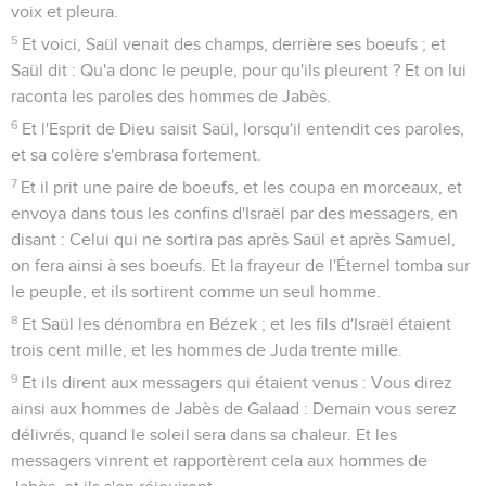
voix et pleura.
5
Et voici, Saül venait des champs, derrière ses boeufs ; et
Saül dit : Qu'a donc le peuple, pour qu'ils pleurent ? Et on lui
raconta les paroles des hommes de Jabès.
6
Et l'Esprit de Dieu saisit Saül, lorsqu'il entendit ces paroles,
et sa colère s'embrasa fortement.
7
Et il prit une paire de boeufs, et les coupa en morceaux, et
envoya dans tous les confins d'Israël par des messagers, en
disant : Celui qui ne sortira pas après Saül et après Samuel,
on fera ainsi à ses boeufs. Et la frayeur de l'Éternel tomba sur
le peuple, et ils sortirent comme un seul homme.
8
Et Saül les dénombra en Bézek ; et les fils d'Israël étaient
trois cent mille, et les hommes de Juda trente mille.
9
Et ils dirent aux messagers qui étaient venus : Vous direz
ainsi aux hommes de Jabès de Galaad : Demain vous serez
délivrés, quand le soleil sera dans sa chaleur. Et les
messagers vinrent et rapportèrent cela aux hommes de