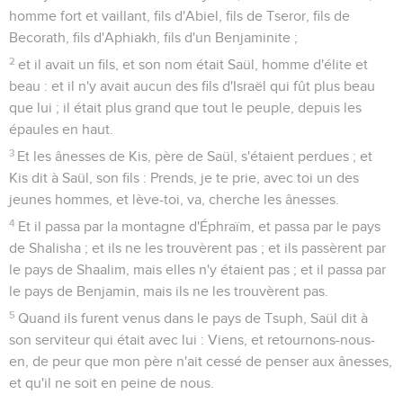
homme fort et vaillant, fils d'Abiel, fils de Tseror, fils de
Becorath, fils d'Aphiakh, fils d'un Benjaminite ;
2
et il avait un fils, et son nom était Saül, homme d'élite et
beau : et il n'y avait aucun des fils d'Israël qui fût plus beau
que lui ; il était plus grand que tout le peuple, depuis les
épaules en haut.
3
Et les ânesses de Kis, père de Saül, s'étaient perdues ; et
Kis dit à Saül, son fils : Prends, je te prie, avec toi un des
jeunes hommes, et lève-toi, va, cherche les ânesses.
4
Et il passa par la montagne d'Éphraïm, et passa par le pays
de Shalisha ; et ils ne les trouvèrent pas ; et ils passèrent par
le pays de Shaalim, mais elles n'y étaient pas ; et il passa par
le pays de Benjamin, mais ils ne les trouvèrent pas.
5
Quand ils furent venus dans le pays de Tsuph, Saül dit à
son serviteur qui était avec lui : Viens, et retournons-nous-
en, de peur que mon père n'ait cessé de penser aux ânesses,
et qu'il ne soit en peine de nous.