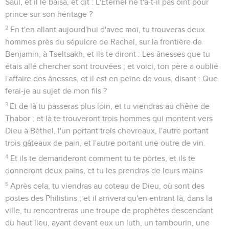
Saül, et il le baisa, et dit : L'Éternel ne t'a-t-il pas oint pour
prince sur son héritage ?
2
En t'en allant aujourd'hui d'avec moi, tu trouveras deux
hommes près du sépulcre de Rachel, sur la frontière de
Benjamin, à Tseltsakh, et ils te diront : Les ânesses que tu
étais allé chercher sont trouvées ; et voici, ton père a oublié
l'affaire des ânesses, et il est en peine de vous, disant : Que
ferai-je au sujet de mon fils ?
3
Et de là tu passeras plus loin, et tu viendras au chêne de
Thabor ; et là te trouveront trois hommes qui montent vers
Dieu à Béthel, l'un portant trois chevreaux, l'autre portant
trois gâteaux de pain, et l'autre portant une outre de vin.
4
Et ils te demanderont comment tu te portes, et ils te
donneront deux pains, et tu les prendras de leurs mains.
5
Après cela, tu viendras au coteau de Dieu, où sont des
postes des Philistins ; et il arrivera qu'en entrant là, dans la
ville, tu rencontreras une troupe de prophètes descendant
du haut lieu, ayant devant eux un luth, un tambourin, une