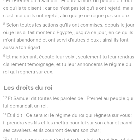
Et l'Éternel dit à Samuel : Écoute la voix du peuple en tout
ce qu'ils te disent ; car ce n'est pas toi qu'ils ont rejeté, mais
c'est moi qu'ils ont rejeté, afin que je ne règne pas sur eux.
8
Selon toutes les actions qu'ils ont commises, depuis le jour
où je les ai fait monter d'Égypte, jusqu'à ce jour, en ce qu'ils
m'ont abandonné et ont servi d'autres dieux : ainsi ils font
aussi à ton égard.
9
Et maintenant, écoute leur voix ; seulement tu leur rendras
clairement témoignage, et tu leur annonceras le régime du
roi qui règnera sur eux.
Les droits du roi
10
Et Samuel dit toutes les paroles de l'Éternel au peuple qui
lui demandait un roi.
11
Et il dit : Ce sera ici le régime du roi qui règnera sur vous :
il prendra vos fils et les mettra pour lui sur son char et parmi
ses cavaliers, et ils courront devant son char ;
12
et il les prendra pour s'en faire des chefs de milliers et des