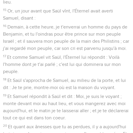
lieu.
15
Or, un jour avant que Saül vînt, l'Éternel avait averti
Samuel, disant :
16
Demain, à cette heure, je t'enverrai un homme du pays de
Benjamin, et tu l'oindras pour être prince sur mon peuple
Israël ; et il sauvera mon peuple de la main des Philistins ; car
j'ai regardé mon peuple, car son cri est parvenu jusqu'à moi.
17
Et comme Samuel vit Saül, l'Éternel lui répondit : Voilà
l'homme dont je t'ai parlé ; c'est lui qui dominera sur mon
peuple.
18
Et Saül s'approcha de Samuel, au milieu de la porte, et lui
dit : Je te prie, montre-moi où est la maison du voyant.
19
Et Samuel répondit à Saül et dit : Moi, je suis le voyant ;
monte devant moi au haut lieu, et vous mangerez avec moi
aujourd'hui, et le matin je te laisserai aller ; et je te déclarerai
tout ce qui est dans ton coeur.
20
Et quant aux ânesses que tu as perdues, il y a aujourd'hui