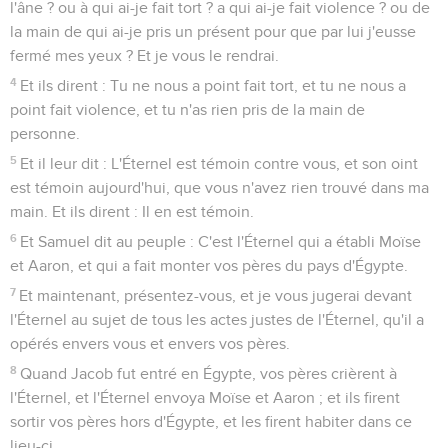
l'âne ? ou à qui ai-je fait tort ? a qui ai-je fait violence ? ou de
la main de qui ai-je pris un présent pour que par lui j'eusse
fermé mes yeux ? Et je vous le rendrai.
4
Et ils dirent : Tu ne nous a point fait tort, et tu ne nous a
point fait violence, et tu n'as rien pris de la main de
personne.
5
Et il leur dit : L'Éternel est témoin contre vous, et son oint
est témoin aujourd'hui, que vous n'avez rien trouvé dans ma
main. Et ils dirent : Il en est témoin.
6
Et Samuel dit au peuple : C'est l'Éternel qui a établi Moïse
et Aaron, et qui a fait monter vos pères du pays d'Égypte.
7
Et maintenant, présentez-vous, et je vous jugerai devant
l'Éternel au sujet de tous les actes justes de l'Éternel, qu'il a
opérés envers vous et envers vos pères.
8
Quand Jacob fut entré en Égypte, vos pères crièrent à
l'Éternel, et l'Éternel envoya Moïse et Aaron ; et ils firent
sortir vos pères hors d'Égypte, et les firent habiter dans ce
lieu-ci.