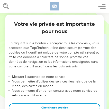
sacrifices à l'Éternel.
16
Et les cinq princes des Philistins virent cela, et s'en
Darby
retournèrent à Ékron ce jour-là.
Votre vie privée est importante
17
1 Samuel
6
Et ce sont ici les hémorrhoïdes d'or que les Philistins
pour nous
rendirent à l'Éternel comme offrande pour le délit : pour
Asdod une, pour Gaza une, pour Askalon une, pour Gath
une, pour Ékron une ;
En cliquant sur le bouton « Accepter tous les cookies », vous
acceptez que TopChrétien utilise des traceurs (comme des
18
et les souris d'or, selon le nombre de toutes les villes des
cookies ou l'identifiant unique de votre compte utilisateur) et
Philistins, des cinq princes, depuis les villes fortifiées
traite vos données à caractère personnel (comme vos
jusqu'aux villages des campagnards ; et ils les amenèrent
données de navigation et les informations renseignées dans
votre compte utilisateur) dans les buts suivants :
jusqu'à la grande pierre d'Abel, sur laquelle ils posèrent
l'arche de l'Éternel ; elle est jusqu'à ce jour dans le champ de
Mesurer l'audience de notre service
Josué, le Beth-Shémite.
Vous permettre d'utiliser des services tiers tels que de la
19
vidéo, des cartes du monde…
Et l'Éternel frappa des hommes de Beth-Shémesh, car ils
Vous permettre d'entrer en contact avec notre service de
regardèrent dans l'arche de l'Éternel ; et il frappa du peuple
relation aux utilisateurs.
soixante-dix hommes ; et le peuple mena deuil, parce que
l'Éternel avait frappé le peuple d'un grand coup.
Choisir mes cookies