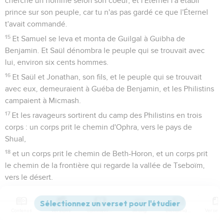
cherché un homme selon son coeur, et l'Éternel l'a établi
prince sur son peuple, car tu n'as pas gardé ce que l'Éternel
t'avait commandé.
15
Et Samuel se leva et monta de Guilgal à Guibha de
Benjamin. Et Saül dénombra le peuple qui se trouvait avec
lui, environ six cents hommes.
16
Et Saül et Jonathan, son fils, et le peuple qui se trouvait
avec eux, demeuraient à Guéba de Benjamin, et les Philistins
campaient à Micmash.
17
Et les ravageurs sortirent du camp des Philistins en trois
corps : un corps prit le chemin d'Ophra, vers le pays de
Shual,
18
et un corps prit le chemin de Beth-Horon, et un corps prit
le chemin de la frontière qui regarde la vallée de Tseboïm,
vers le désert.
19
Et il ne se trouvait pas de forgeron dans tout le pays
d'Israël ; car les Philistins avaient dit : Que les Hébreux ne
Contenus
Versions
Commentaires
Strong
Dictionnaire
puissent faire ni épée ni lance.