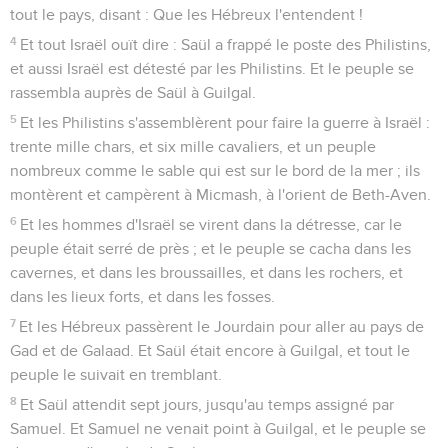
tout le pays, disant : Que les Hébreux l'entendent !
4
Et tout Israël ouït dire : Saül a frappé le poste des Philistins,
et aussi Israël est détesté par les Philistins. Et le peuple se
rassembla auprès de Saül à Guilgal.
5
Et les Philistins s'assemblèrent pour faire la guerre à Israël :
trente mille chars, et six mille cavaliers, et un peuple
nombreux comme le sable qui est sur le bord de la mer ; ils
montèrent et campèrent à Micmash, à l'orient de Beth-Aven.
6
Et les hommes d'Israël se virent dans la détresse, car le
peuple était serré de près ; et le peuple se cacha dans les
cavernes, et dans les broussailles, et dans les rochers, et
dans les lieux forts, et dans les fosses.
7
Et les Hébreux passèrent le Jourdain pour aller au pays de
Gad et de Galaad. Et Saül était encore à Guilgal, et tout le
peuple le suivait en tremblant.
8
Et Saül attendit sept jours, jusqu'au temps assigné par
Samuel. Et Samuel ne venait point à Guilgal, et le peuple se