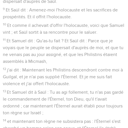
dispersait d'auprès de Saül.
9
Et Saül dit : Amenez-moi l'holocauste et les sacrifices de
prospérités. Et il offrit l'holocauste.
10
Et comme il achevait d'offrir l'holocauste, voici que Samuel
vint ; et Saül sortit à sa rencontre pour le saluer.
11
Et Samuel dit : Qu'as-tu fait ? Et Saül dit : Parce que je
voyais que le peuple se dispersait d'auprès de moi, et que tu
ne venais pas au jour assigné, et que les Philistins étaient
assemblés à Micmash,
12
j'ai dit : Maintenant les Philistins descendront contre moi à
Guilgal, et je n'ai pas supplié l'Éternel. Et je me suis fait
violence et j'ai offert l'holocauste.
13
Et Samuel dit à Saül : Tu as agi follement, tu n'as pas gardé
le commandement de l'Éternel, ton Dieu, qu'il t'avait
ordonné ; car maintenant l'Éternel aurait établi pour toujours
ton règne sur Israël ;
14
et maintenant ton règne ne subsistera pas : l'Éternel s'est