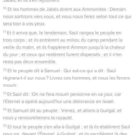
Jabès, et ils s'en réjouirent.
10
Et les hommes de Jabès dirent aux Ammonites : Demain
nous sortirons vers vous, et vous nous ferez selon tout ce qui
sera bon à vos yeux.
11
Et il arriva que, le lendemain, Saül rangea le peuple en
trois corps ; et ils entrèrent au milieu du camp pendant la
veille du matin, et ils frappèrent Ammon jusqu'à la chaleur
du jour ; et ceux qui restèrent furent dispersés ; et il n'en
resta pas deux ensemble.
12
Et le peuple dit à Samuel : Qui est-ce qui a dit : Saül
règnera-t-il sur nous ? Livrez ces hommes, et nous les ferons
mourir.
13
Et Saül dit : On ne fera mourir personne en ce jour, car
l'Éternel a opéré aujourd'hui une délivrance en Israël.
14
Et Samuel dit au peuple : Venez, et allons à Guilgal, et
nous y renouvellerons la royauté.
15
Et tout le peuple s'en alla à Guilgal ; et là ils établirent Saül
pour roi, devant l'Éternel, à Guilgal ; et ils sacrifièrent là des