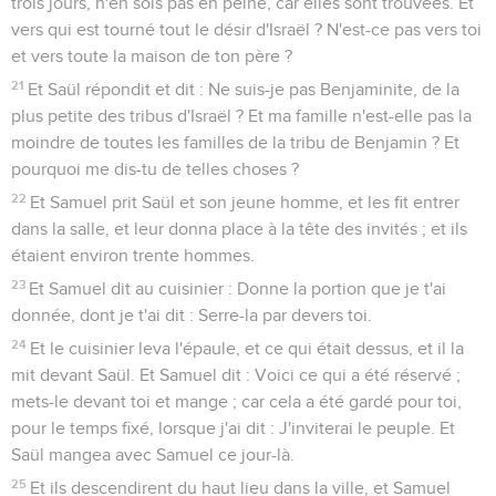
trois jours, n'en sois pas en peine, car elles sont trouvées. Et
vers qui est tourné tout le désir d'Israël ? N'est-ce pas vers toi
et vers toute la maison de ton père ?
21
Et Saül répondit et dit : Ne suis-je pas Benjaminite, de la
plus petite des tribus d'Israël ? Et ma famille n'est-elle pas la
moindre de toutes les familles de la tribu de Benjamin ? Et
pourquoi me dis-tu de telles choses ?
22
Et Samuel prit Saül et son jeune homme, et les fit entrer
dans la salle, et leur donna place à la tête des invités ; et ils
étaient environ trente hommes.
23
Et Samuel dit au cuisinier : Donne la portion que je t'ai
donnée, dont je t'ai dit : Serre-la par devers toi.
24
Et le cuisinier leva l'épaule, et ce qui était dessus, et il la
mit devant Saül. Et Samuel dit : Voici ce qui a été réservé ;
mets-le devant toi et mange ; car cela a été gardé pour toi,
pour le temps fixé, lorsque j'ai dit : J'inviterai le peuple. Et
Saül mangea avec Samuel ce jour-là.
25
Et ils descendirent du haut lieu dans la ville, et Samuel