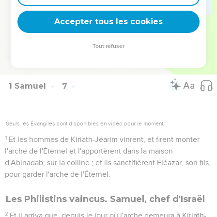
20
Et les hommes de Beth-Shémesh dirent : Qui peut tenir
devant l'Éternel, ce Dieu saint ? Et vers qui montera-t-il de
Accepter tous les cookies
chez nous ?
21
Et ils envoyèrent des messagers aux habitants de Kiriath-
Tout refuser
Jéarim, disant : Les Philistins ont ramené l'arche de l'Éternel :
descendez, faites-la monter vers vous.
1 Samuel
7
Seuls les Évangiles sont disponibles en vidéo pour le moment.
1
Et les hommes de Kiriath-Jéarim vinrent, et firent monter
l'arche de l'Éternel et l'apportèrent dans la maison
d'Abinadab, sur la colline ; et ils sanctifièrent Éléazar, son fils,
pour garder l'arche de l'Éternel.
Les Philistins vaincus. Samuel, chef d'Israël
2
Et il arriva que, depuis le jour où l'arche demeura à Kiriath-