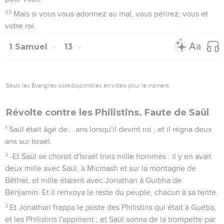
25
Mais si vous vous adonnez au mal, vous périrez, vous et
votre roi.
1 Samuel
13
Seuls les Évangiles sont disponibles en vidéo pour le moment.
Révolte contre les Philistins. Faute de Saül
1
Saül était âgé de... ans lorsqu'il devint roi ; et il régna deux
ans sur Israël.
2
-Et Saül se choisit d'Israël trois mille hommes : il y en avait
deux mille avec Saül, à Micmash et sur la montagne de
Béthel, et mille étaient avec Jonathan à Guibha de
Benjamin. Et il renvoya le reste du peuple, chacun à sa tente.
3
Et Jonathan frappa le poste des Philistins qui était à Guéba,
et les Philistins l'apprirent ; et Saül sonna de la trompette par