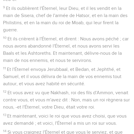
9
Et ils oublièrent l'Éternel, leur Dieu, et il les vendit en la
main de Sisera, chef de l'armée de Hatsor, et en la main des
Philistins, et en la main du roi de Moab, qui leur firent la
guerre.
10
Et ils crièrent à l'Éternel, et dirent : Nous avons péché ; car
nous avons abandonné l'Éternel, et nous avons servi les
Baals et les Ashtoreths. Et maintenant, délivre-nous de la
main de nos ennemis, et nous te servirons.
11
Et l'Éternel envoya Jerubbaal, et Bedan, et Jephthé, et
Samuel, et il vous délivra de la main de vos ennemis tout
autour, et vous avez habité en sécurité.
12
Et vous avez vu que Nakhash, roi des fils d'Ammon, venait
contre vous, et vous m'avez dit : Non, mais un roi règnera sur
nous, -et l'Éternel, votre Dieu, était votre roi.
13
Et maintenant, voici le roi que vous avez choisi, que vous
avez demandé ; et voici, l'Éternel a mis un roi sur vous.
14
Si vous craignez l'Éternel et que vous le serviez, et que