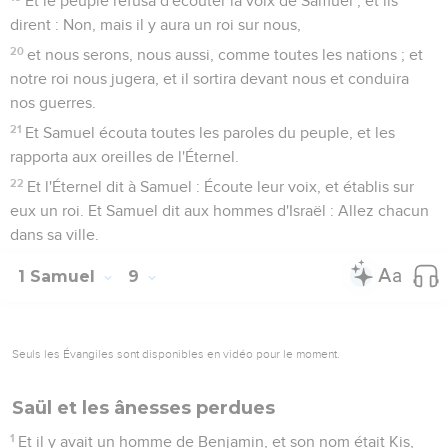
Et le peuple refusa d'écouter la voix de Samuel ; et ils
dirent : Non, mais il y aura un roi sur nous,
20
et nous serons, nous aussi, comme toutes les nations ; et
notre roi nous jugera, et il sortira devant nous et conduira
nos guerres.
21
Et Samuel écouta toutes les paroles du peuple, et les
rapporta aux oreilles de l'Éternel.
22
Et l'Éternel dit à Samuel : Écoute leur voix, et établis sur
eux un roi. Et Samuel dit aux hommes d'Israël : Allez chacun
dans sa ville.
1 Samuel
9
Seuls les Évangiles sont disponibles en vidéo pour le moment.
Saül et les ânesses perdues
1
Et il y avait un homme de Benjamin, et son nom était Kis,