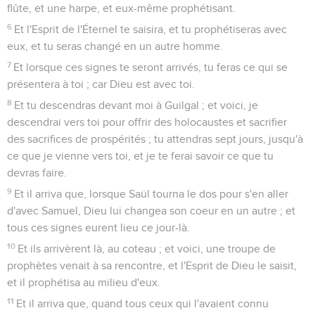
flûte, et une harpe, et eux-même prophétisant.
6
Et l'Esprit de l'Éternel te saisira, et tu prophétiseras avec
eux, et tu seras changé en un autre homme.
7
Et lorsque ces signes te seront arrivés, tu feras ce qui se
présentera à toi ; car Dieu est avec toi.
8
Et tu descendras devant moi à Guilgal ; et voici, je
descendrai vers toi pour offrir des holocaustes et sacrifier
des sacrifices de prospérités ; tu attendras sept jours, jusqu'à
ce que je vienne vers toi, et je te ferai savoir ce que tu
devras faire.
9
Et il arriva que, lorsque Saül tourna le dos pour s'en aller
d'avec Samuel, Dieu lui changea son coeur en un autre ; et
tous ces signes eurent lieu ce jour-là.
10
Et ils arrivèrent là, au coteau ; et voici, une troupe de
prophètes venait à sa rencontre, et l'Esprit de Dieu le saisit,
et il prophétisa au milieu d'eux.
11
Et il arriva que, quand tous ceux qui l'avaient connu