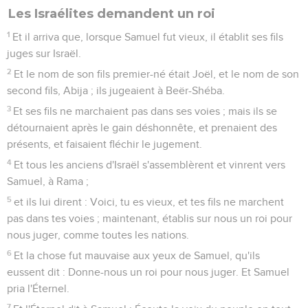
Les Israélites demandent un roi
1
Et il arriva que, lorsque Samuel fut vieux, il établit ses fils
juges sur Israël.
2
Et le nom de son fils premier-né était Joël, et le nom de son
second fils, Abija ; ils jugeaient à Beër-Shéba.
3
Et ses fils ne marchaient pas dans ses voies ; mais ils se
détournaient après le gain déshonnête, et prenaient des
présents, et faisaient fléchir le jugement.
4
Et tous les anciens d'Israël s'assemblèrent et vinrent vers
Samuel, à Rama ;
5
et ils lui dirent : Voici, tu es vieux, et tes fils ne marchent
pas dans tes voies ; maintenant, établis sur nous un roi pour
nous juger, comme toutes les nations.
6
Et la chose fut mauvaise aux yeux de Samuel, qu'ils
eussent dit : Donne-nous un roi pour nous juger. Et Samuel
pria l'Éternel.
7