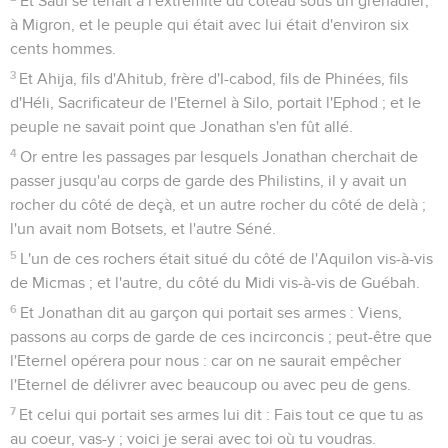
Et Saül se tenait à l'extrémité du coteau sous un grenadier,
à Migron, et le peuple qui était avec lui était d'environ six
cents hommes.
3
Et Ahija, fils d'Ahitub, frère d'I-cabod, fils de Phinées, fils
d'Héli, Sacrificateur de l'Eternel à Silo, portait l'Ephod ; et le
peuple ne savait point que Jonathan s'en fût allé.
4
Or entre les passages par lesquels Jonathan cherchait de
passer jusqu'au corps de garde des Philistins, il y avait un
rocher du côté de deçà, et un autre rocher du côté de delà ;
l'un avait nom Botsets, et l'autre Séné.
5
L'un de ces rochers était situé du côté de l'Aquilon vis-à-vis
de Micmas ; et l'autre, du côté du Midi vis-à-vis de Guébah.
6
Et Jonathan dit au garçon qui portait ses armes : Viens,
passons au corps de garde de ces incirconcis ; peut-être que
l'Eternel opérera pour nous : car on ne saurait empêcher
l'Eternel de délivrer avec beaucoup ou avec peu de gens.
7
Et celui qui portait ses armes lui dit : Fais tout ce que tu as
au coeur, vas-y ; voici je serai avec toi où tu voudras.