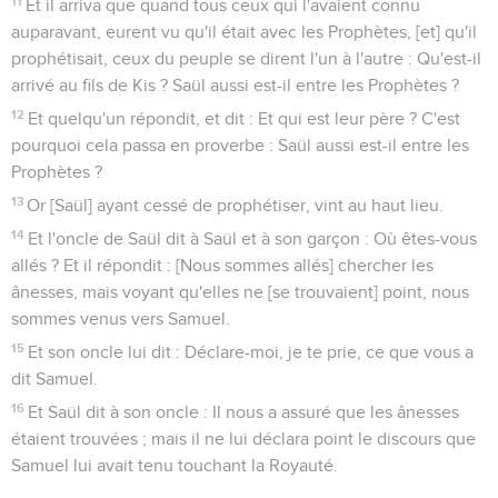
11
Et il arriva que quand tous ceux qui l'avaient connu
auparavant, eurent vu qu'il était avec les Prophètes, [et] qu'il
prophétisait, ceux du peuple se dirent l'un à l'autre : Qu'est-il
arrivé au fils de Kis ? Saül aussi est-il entre les Prophètes ?
12
Et quelqu'un répondit, et dit : Et qui est leur père ? C'est
pourquoi cela passa en proverbe : Saül aussi est-il entre les
Prophètes ?
13
Or [Saül] ayant cessé de prophétiser, vint au haut lieu.
14
Et l'oncle de Saül dit à Saül et à son garçon : Où êtes-vous
allés ? Et il répondit : [Nous sommes allés] chercher les
ânesses, mais voyant qu'elles ne [se trouvaient] point, nous
sommes venus vers Samuel.
15
Et son oncle lui dit : Déclare-moi, je te prie, ce que vous a
dit Samuel.
16
Et Saül dit à son oncle : Il nous a assuré que les ânesses
étaient trouvées ; mais il ne lui déclara point le discours que
Samuel lui avait tenu touchant la Royauté.