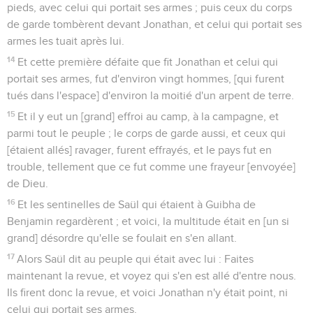
pieds, avec celui qui portait ses armes ; puis ceux du corps
de garde tombèrent devant Jonathan, et celui qui portait ses
armes les tuait après lui.
14
Et cette première défaite que fit Jonathan et celui qui
portait ses armes, fut d'environ vingt hommes, [qui furent
tués dans l'espace] d'environ la moitié d'un arpent de terre.
15
Et il y eut un [grand] effroi au camp, à la campagne, et
parmi tout le peuple ; le corps de garde aussi, et ceux qui
[étaient allés] ravager, furent effrayés, et le pays fut en
trouble, tellement que ce fut comme une frayeur [envoyée]
de Dieu.
16
Et les sentinelles de Saül qui étaient à Guibha de
Benjamin regardèrent ; et voici, la multitude était en [un si
grand] désordre qu'elle se foulait en s'en allant.
17
Alors Saül dit au peuple qui était avec lui : Faites
maintenant la revue, et voyez qui s'en est allé d'entre nous.
Ils firent donc la revue, et voici Jonathan n'y était point, ni
celui qui portait ses armes.