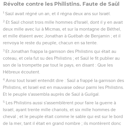
Révolte contre les Philistins. Faute de Saül
1
Saül avait régné un an, et il régna deux ans sur Israël.
2
Et Saül choisit trois mille hommes d'Israël, dont il y en avait
deux mille avec lui à Micmas, et sur la montagne de Béthel,
et mille étaient avec Jonathan à Guébah de Benjamin ; et il
renvoya le reste du peuple, chacun en sa tente.
3
Et Jonathan frappa la garnison des Philistins qui était au
coteau, et cela fut su des Philistins ; et Saül le fit publier au
son de la trompette par tout le pays, en disant : Que les
Hébreux écoutent.
4
Ainsi tout Israël entendit dire : Saül a frappé la garnison des
Philistins, et Israël est en mauvaise odeur parmi les Philistins.
Et le peuple s'assembla auprès de Saül à Guilgal.
5
Les Philistins aussi s'assemblèrent pour faire la guerre à
Israël, ayant trente mille chariots, et six mille hommes de
cheval ; et le peuple était comme le sable qui est sur le bord
de la mer, tant il était en grand nombre ; ils montèrent donc