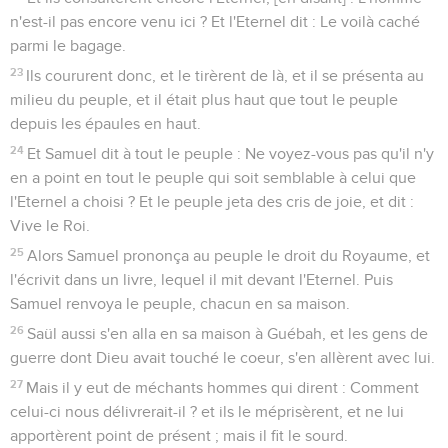
n'est-il pas encore venu ici ? Et l'Eternel dit : Le voilà caché
parmi le bagage.
23
Ils coururent donc, et le tirèrent de là, et il se présenta au
milieu du peuple, et il était plus haut que tout le peuple
depuis les épaules en haut.
24
Et Samuel dit à tout le peuple : Ne voyez-vous pas qu'il n'y
en a point en tout le peuple qui soit semblable à celui que
l'Eternel a choisi ? Et le peuple jeta des cris de joie, et dit :
Vive le Roi.
25
Alors Samuel prononça au peuple le droit du Royaume, et
l'écrivit dans un livre, lequel il mit devant l'Eternel. Puis
Samuel renvoya le peuple, chacun en sa maison.
26
Saül aussi s'en alla en sa maison à Guébah, et les gens de
guerre dont Dieu avait touché le coeur, s'en allèrent avec lui.
27
Mais il y eut de méchants hommes qui dirent : Comment
celui-ci nous délivrerait-il ? et ils le méprisèrent, et ne lui
apportèrent point de présent ; mais il fit le sourd.