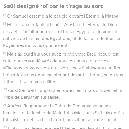
Saül désigné roi par le tirage au sort
17
Or Samuel assembla le peuple devant l'Eternel à Mitspa.
18
Et il dit aux enfants d'Israël : Ainsi a dit l'Eternel le Dieu
d'Israël : J'ai fait monter Israël hors d'Egypte, et je vous ai
délivrés de la main des Egyptiens, et de la main de tous les
Royaumes qui vous opprimaient.
19
Mais aujourd'hui vous avez rejeté votre Dieu, lequel est
celui qui vous a délivrés de tous vos maux, et de vos
afflictions, et vous avez dit : Non ; mais établis-nous un Roi.
Présentez-vous donc maintenant devant l'Eternel, selon vos
Tribus, et selon vos milliers.
20
Ainsi Samuel fit approcher toutes les Tribus d'Israël ; et la
Tribu de Benjamin fut saisie.
21
Après il fit approcher la Tribu de Benjamin selon ses
familles ; et la famille de Matri fut saisie ; puis Saül fils de Kis
fut saisi, lequel ils cherchèrent, mais il ne se trouva point.
22
Et ils consultèrent encore l'Eternel, [en disant] : L'homme