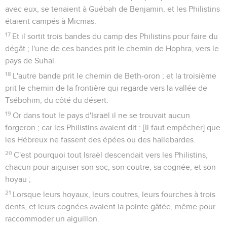
avec eux, se tenaient à Guébah de Benjamin, et les Philistins
étaient campés à Micmas.
17
Et il sortit trois bandes du camp des Philistins pour faire du
dégât ; l'une de ces bandes prit le chemin de Hophra, vers le
pays de Suhal.
18
L'autre bande prit le chemin de Beth-oron ; et la troisième
prit le chemin de la frontière qui regarde vers la vallée de
Tsébohim, du côté du désert.
19
Or dans tout le pays d'Israël il ne se trouvait aucun
forgeron ; car les Philistins avaient dit : [Il faut empêcher] que
les Hébreux ne fassent des épées ou des hallebardes.
20
C'est pourquoi tout Israël descendait vers les Philistins,
chacun pour aiguiser son soc, son coutre, sa cognée, et son
hoyau ;
21
Lorsque leurs hoyaux, leurs coutres, leurs fourches à trois
dents, et leurs cognées avaient la pointe gâtée, même pour
raccommoder un aiguillon.