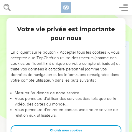
13
Il prendra aussi vos filles pour en faire des parfumeuses,
des cuisinières, et des boulangères.
Martin
14
Il prendra aussi vos champs, vos vignes ; et les terres où
Votre vie privée est importante
1 Samuel
8
sont vos bons oliviers, et il [les] donnera à ses serviteurs.
pour nous
15
Il dîmera ce que vous aurez semé et ce que vous aurez
vendangé, et il le donnera à ses Eunuques, et à ses
En cliquant sur le bouton « Accepter tous les cookies », vous
serviteurs.
acceptez que TopChrétien utilise des traceurs (comme des
16
Il prendra vos serviteurs, et vos servantes, et l'élite de vos
cookies ou l'identifiant unique de votre compte utilisateur) et
traite vos données à caractère personnel (comme vos
jeunes gens, et vos ânes, et les emploiera à ses ouvrages.
données de navigation et les informations renseignées dans
17
Il dîmera vos troupeaux, et vous serez ses esclaves.
votre compte utilisateur) dans les buts suivants :
18
En ce jour-là vous crierez à cause de votre Roi que vous
Mesurer l'audience de notre service
vous serez choisi, mais l'Eternel ne vous exaucera point en
Vous permettre d'utiliser des services tiers tels que de la
ce jour-là.
vidéo, des cartes du monde…
19
Vous permettre d'entrer en contact avec notre service de
Mais le peuple ne voulut point acquiescer au discours de
relation aux utilisateurs.
Samuel, et ils dirent : Non ; mais il y aura un Roi sur nous.
20
Nous serons aussi comme toutes les nations ; et notre Roi
Choisir mes cookies