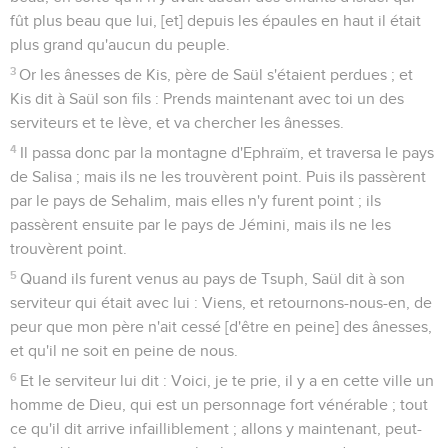
fût plus beau que lui, [et] depuis les épaules en haut il était
plus grand qu'aucun du peuple.
3
Or les ânesses de Kis, père de Saül s'étaient perdues ; et
Kis dit à Saül son fils : Prends maintenant avec toi un des
serviteurs et te lève, et va chercher les ânesses.
4
Il passa donc par la montagne d'Ephraïm, et traversa le pays
de Salisa ; mais ils ne les trouvèrent point. Puis ils passèrent
par le pays de Sehalim, mais elles n'y furent point ; ils
passèrent ensuite par le pays de Jémini, mais ils ne les
trouvèrent point.
5
Quand ils furent venus au pays de Tsuph, Saül dit à son
serviteur qui était avec lui : Viens, et retournons-nous-en, de
peur que mon père n'ait cessé [d'être en peine] des ânesses,
et qu'il ne soit en peine de nous.
6
Et le serviteur lui dit : Voici, je te prie, il y a en cette ville un
homme de Dieu, qui est un personnage fort vénérable ; tout
ce qu'il dit arrive infailliblement ; allons y maintenant, peut-