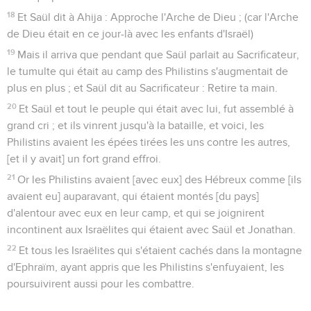
18
Et Saül dit à Ahija : Approche l'Arche de Dieu ; (car l'Arche
de Dieu était en ce jour-là avec les enfants d'Israël)
19
Mais il arriva que pendant que Saül parlait au Sacrificateur,
le tumulte qui était au camp des Philistins s'augmentait de
plus en plus ; et Saül dit au Sacrificateur : Retire ta main.
20
Et Saül et tout le peuple qui était avec lui, fut assemblé à
grand cri ; et ils vinrent jusqu'à la bataille, et voici, les
Philistins avaient les épées tirées les uns contre les autres,
[et il y avait] un fort grand effroi.
21
Or les Philistins avaient [avec eux] des Hébreux comme [ils
avaient eu] auparavant, qui étaient montés [du pays]
d'alentour avec eux en leur camp, et qui se joignirent
incontinent aux Israëlites qui étaient avec Saül et Jonathan.
22
Et tous les Israëlites qui s'étaient cachés dans la montagne
d'Ephraïm, ayant appris que les Philistins s'enfuyaient, les
poursuivirent aussi pour les combattre.