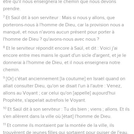
être qu'il nous enseignera le chemin que nous devons
prendre.
7
Et Saül dit à son serviteur : Mais si nous y allons, que
porterons-nous à l'homme de Dieu, car la provision nous a
manqué, et nous n'avons aucun présent pour porter à
l'homme de Dieu ? qu'avons-nous avec nous ?
8
Et le serviteur répondit encore à Saül, et dit : Voici j'ai
encore entre mes mains le quart d'un sicle d'argent, et je le
donnerai à l'homme de Dieu, et il nous enseignera notre
chemin.
9
[Or] c'était anciennement [la coutume] en Israël quand on
allait consulter Dieu, qu'on se disait l'un à l'autre : Venez,
allons au Voyant ; car celui qu'on [appelle] aujourd'hui
Prophète, s'appelait autrefois le Voyant.
10
Et Saül dit à son serviteur : Tu dis bien ; viens ; allons. Et ils
s'en allèrent dans la ville où [était] l'homme de Dieu.
11
Et comme ils montaient par la montée de la ville, ils
trouvèrent de jeunes filles qui sortaient pour puiser de l'eau,