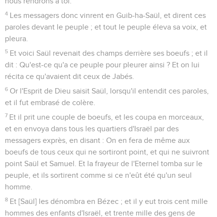
nous rendrons à toi.
4
Les messagers donc vinrent en Guib-ha-Saül, et dirent ces
paroles devant le peuple ; et tout le peuple éleva sa voix, et
pleura.
5
Et voici Saül revenait des champs derrière ses boeufs ; et il
dit : Qu'est-ce qu'a ce peuple pour pleurer ainsi ? Et on lui
récita ce qu'avaient dit ceux de Jabés.
6
Or l'Esprit de Dieu saisit Saül, lorsqu'il entendit ces paroles,
et il fut embrasé de colère.
7
Et il prit une couple de boeufs, et les coupa en morceaux,
et en envoya dans tous les quartiers d'Israël par des
messagers exprès, en disant : On en fera de même aux
boeufs de tous ceux qui ne sortiront point, et qui ne suivront
point Saül et Samuel. Et la frayeur de l'Eternel tomba sur le
peuple, et ils sortirent comme si ce n'eût été qu'un seul
homme.
8
Et [Saül] les dénombra en Bézec ; et il y eut trois cent mille
hommes des enfants d'Israël, et trente mille des gens de