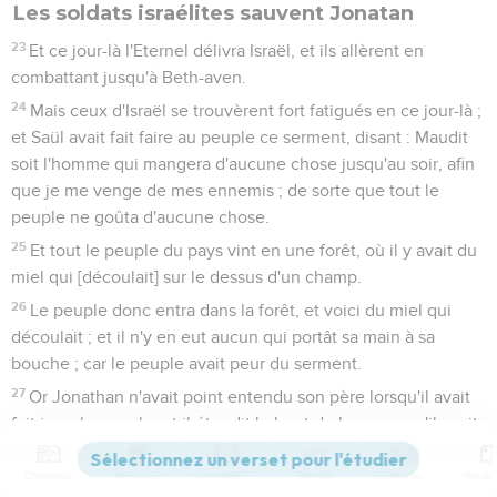
Les soldats israélites sauvent Jonatan
23
Et ce jour-là l'Eternel délivra Israël, et ils allèrent en
combattant jusqu'à Beth-aven.
24
Mais ceux d'Israël se trouvèrent fort fatigués en ce jour-là ;
et Saül avait fait faire au peuple ce serment, disant : Maudit
soit l'homme qui mangera d'aucune chose jusqu'au soir, afin
que je me venge de mes ennemis ; de sorte que tout le
peuple ne goûta d'aucune chose.
25
Et tout le peuple du pays vint en une forêt, où il y avait du
miel qui [découlait] sur le dessus d'un champ.
26
Le peuple donc entra dans la forêt, et voici du miel qui
découlait ; et il n'y en eut aucun qui portât sa main à sa
bouche ; car le peuple avait peur du serment.
27
Or Jonathan n'avait point entendu son père lorsqu'il avait
fait jurer le peuple, et il étendit le bout de la verge qu'il avait
en sa main, et la trempa dans un rayon de miel ; et il porta sa
main à sa bouche, et ses yeux furent éclaircis.
Contenus
Versions
Commentaires
Strong
Dictionnaire