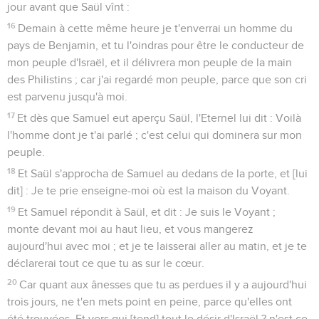
jour avant que Saül vînt :
16
Demain à cette même heure je t'enverrai un homme du
pays de Benjamin, et tu l'oindras pour être le conducteur de
mon peuple d'Israël, et il délivrera mon peuple de la main
des Philistins ; car j'ai regardé mon peuple, parce que son cri
est parvenu jusqu'à moi.
17
Et dès que Samuel eut aperçu Saül, l'Eternel lui dit : Voilà
l'homme dont je t'ai parlé ; c'est celui qui dominera sur mon
peuple.
18
Et Saül s'approcha de Samuel au dedans de la porte, et [lui
dit] : Je te prie enseigne-moi où est la maison du Voyant.
19
Et Samuel répondit à Saül, et dit : Je suis le Voyant ;
monte devant moi au haut lieu, et vous mangerez
aujourd'hui avec moi ; et je te laisserai aller au matin, et je te
déclarerai tout ce que tu as sur le cœur.
20
Car quant aux ânesses que tu as perdues il y a aujourd'hui
trois jours, ne t'en mets point en peine, parce qu'elles ont
été trouvées. Et vers qui [tend] tout le désir d'Israël ? n'est ce