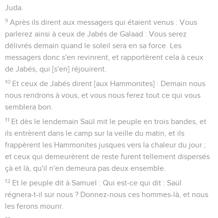
Juda.
9
Après ils dirent aux messagers qui étaient venus : Vous
parlerez ainsi à ceux de Jabés de Galaad : Vous serez
délivrés demain quand le soleil sera en sa force. Les
messagers donc s'en revinrent, et rapportèrent cela à ceux
de Jabés, qui [s'en] réjouirent.
10
Et ceux de Jabés dirent [aux Hammonites] : Demain nous
nous rendrons à vous, et vous nous ferez tout ce qui vous
semblera bon.
11
Et dès le lendemain Saül mit le peuple en trois bandes, et
ils entrèrent dans le camp sur la veille du matin, et ils
frappèrent les Hammonites jusques vers la chaleur du jour ;
et ceux qui demeurèrent de reste furent tellement dispersés
çà et là, qu'il n'en demeura pas deux ensemble.
12
Et le peuple dit à Samuel : Qui est-ce qui dit : Saül
régnera-t-il sur nous ? Donnez-nous ces hommes-là, et nous
les ferons mourir.