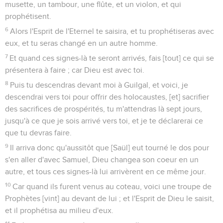
musette, un tambour, une flûte, et un violon, et qui
prophétisent.
6
Alors l'Esprit de l'Eternel te saisira, et tu prophétiseras avec
eux, et tu seras changé en un autre homme.
7
Et quand ces signes-là te seront arrivés, fais [tout] ce qui se
présentera à faire ; car Dieu est avec toi.
8
Puis tu descendras devant moi à Guilgal, et voici, je
descendrai vers toi pour offrir des holocaustes, [et] sacrifier
des sacrifices de prospérités, tu m'attendras là sept jours,
jusqu'à ce que je sois arrivé vers toi, et je te déclarerai ce
que tu devras faire.
9
Il arriva donc qu'aussitôt que [Saül] eut tourné le dos pour
s'en aller d'avec Samuel, Dieu changea son coeur en un
autre, et tous ces signes-là lui arrivèrent en ce même jour.
10
Car quand ils furent venus au coteau, voici une troupe de
Prophètes [vint] au devant de lui ; et l'Esprit de Dieu le saisit,
et il prophétisa au milieu d'eux.