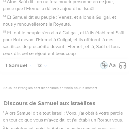
13
Alors Saül dit : on ne fera mourir personne en ce jour,
parce que l'Eternel a délivré aujourd'hui Israël.
14
Et Samuel dit au peuple : Venez, et allons à Guilgal, et
nous y renouvellerons la Royauté.
15
Et tout le peuple s'en alla à Guilgal ; et là ils établirent Saül
pour Roi devant l'Eternel à Guilgal, et ils offrirent là des
sacrifices de prospérité devant l'Eternel ; et là, Saül et tous
ceux d'Israël se réjouirent beaucoup.
1 Samuel
12
Seuls les Évangiles sont disponibles en vidéo pour le moment.
Discours de Samuel aux Israélites
1
Alors Samuel dit à tout Israël : Voici, j'ai obéi à votre parole
en tout ce que vous m'avez dit, et j'ai établi un Roi sur vous.
2
Et maintenant, voici le Roi qui marche devant vous, car