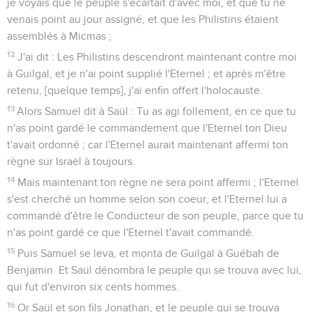
je voyais que le peuple s'écartait d'avec moi, et que tu ne
venais point au jour assigné, et que les Philistins étaient
assemblés à Micmas ;
12
J'ai dit : Les Philistins descendront maintenant contre moi
à Guilgal, et je n'ai point supplié l'Eternel ; et après m'être
retenu, [quelque temps], j'ai enfin offert l'holocauste.
13
Alors Samuel dit à Saül : Tu as agi follement, en ce que tu
n'as point gardé le commandement que l'Eternel ton Dieu
t'avait ordonné ; car l'Eternel aurait maintenant affermi ton
règne sur Israël à toujours.
14
Mais maintenant ton règne ne sera point affermi ; l'Eternel
s'est cherché un homme selon son coeur, et l'Eternel lui a
commandé d'être le Conducteur de son peuple, parce que tu
n'as point gardé ce que l'Eternel t'avait commandé.
15
Puis Samuel se leva, et monta de Guilgal à Guébah de
Benjamin. Et Saül dénombra le peuple qui se trouva avec lui,
qui fut d'environ six cents hommes.
16
Or Saül et son fils Jonathan, et le peuple qui se trouva