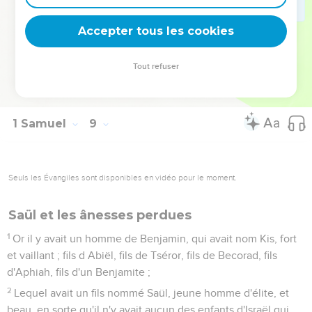
nous jugera, il sortira devant nous, et il conduira nos guerres.
21
Samuel donc entendit toutes les paroles du peuple, et les
Accepter tous les cookies
rapporta à l'Eternel.
22
Et l'Eternel dit à Samuel : Obéis à leur voix, et établis leur
Tout refuser
un Roi. Et Samuel dit à ceux d'Israël : Allez-vous-en chacun
en sa ville.
1 Samuel
9
Seuls les Évangiles sont disponibles en vidéo pour le moment.
Saül et les ânesses perdues
1
Or il y avait un homme de Benjamin, qui avait nom Kis, fort
et vaillant ; fils d Abiël, fils de Tséror, fils de Becorad, fils
d'Aphiah, fils d'un Benjamite ;
2
Lequel avait un fils nommé Saül, jeune homme d'élite, et
beau, en sorte qu'il n'y avait aucun des enfants d'Israël qui