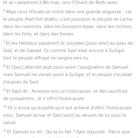
et se campèrent à Micmas, vers l'Orient de Beth-aven.
6
Mais ceux d'Israël se virent dans une grande angoisse ; car
le peuple était fort abattu, c'est pourquoi le peuple se cacha
dans les cavernes, dans les buissons épais, dans les rochers,
dans les forts, et dans des fosses.
7
Et les Hébreux passèrent le Jourdain [pour aller] au pays de
Gad, et de Galaad. Or comme Saül était encore à Guilgal,
tout le peuple effrayé se rangea vers lui.
8
Et [Saül] attendit sept jours selon l'assignation de Samuel ;
mais Samuel ne venait point à Guilgal, et le peuple s'écartait
d'auprès de Saül.
9
Et Saül dit : Amenez-moi un holocauste, et des sacrifices
de prospérités ; et il offrit l'holocauste.
10
Or il arriva qu'aussitôt qu'il eut achevé d'offrir l'holocauste,
voici, Samuel arriva, et Saül sortit au-devant de lui pour le
saluer.
11
Et Samuel lui dit : Qu'as-tu fait ? Saül répondit : Parce que