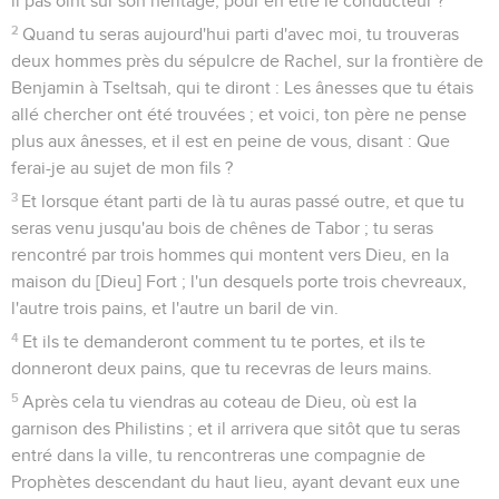
il pas oint sur son héritage, pour en être le conducteur ?
2
Quand tu seras aujourd'hui parti d'avec moi, tu trouveras
deux hommes près du sépulcre de Rachel, sur la frontière de
Benjamin à Tseltsah, qui te diront : Les ânesses que tu étais
allé chercher ont été trouvées ; et voici, ton père ne pense
plus aux ânesses, et il est en peine de vous, disant : Que
ferai-je au sujet de mon fils ?
3
Et lorsque étant parti de là tu auras passé outre, et que tu
seras venu jusqu'au bois de chênes de Tabor ; tu seras
rencontré par trois hommes qui montent vers Dieu, en la
maison du [Dieu] Fort ; l'un desquels porte trois chevreaux,
l'autre trois pains, et l'autre un baril de vin.
4
Et ils te demanderont comment tu te portes, et ils te
donneront deux pains, que tu recevras de leurs mains.
5
Après cela tu viendras au coteau de Dieu, où est la
garnison des Philistins ; et il arrivera que sitôt que tu seras
entré dans la ville, tu rencontreras une compagnie de
Prophètes descendant du haut lieu, ayant devant eux une