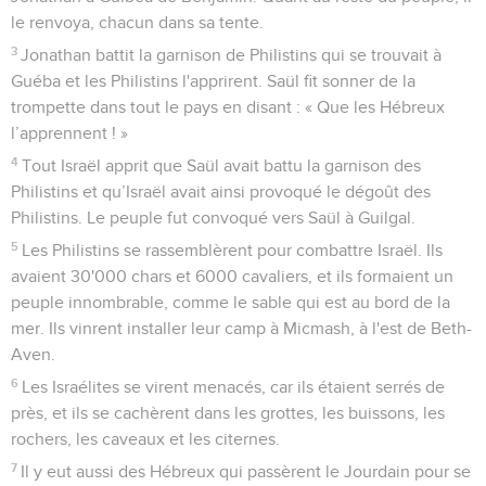
le renvoya, chacun dans sa tente.
3
Jonathan battit la garnison de Philistins qui se trouvait à
Guéba et les Philistins l'apprirent. Saül fit sonner de la
trompette dans tout le pays en disant : « Que les Hébreux
l’apprennent ! »
4
Tout Israël apprit que Saül avait battu la garnison des
Philistins et qu’Israël avait ainsi provoqué le dégoût des
Philistins. Le peuple fut convoqué vers Saül à Guilgal.
5
Les Philistins se rassemblèrent pour combattre Israël. Ils
avaient 30'000 chars et 6000 cavaliers, et ils formaient un
peuple innombrable, comme le sable qui est au bord de la
mer. Ils vinrent installer leur camp à Micmash, à l'est de Beth-
Aven.
6
Les Israélites se virent menacés, car ils étaient serrés de
près, et ils se cachèrent dans les grottes, les buissons, les
rochers, les caveaux et les citernes.
7
Il y eut aussi des Hébreux qui passèrent le Jourdain pour se