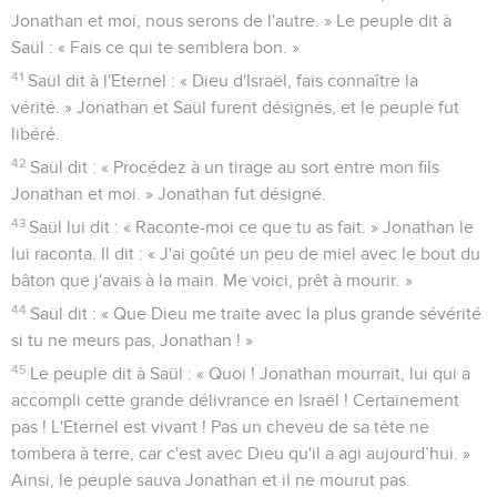
Jonathan et moi, nous serons de l'autre. » Le peuple dit à
Saül : « Fais ce qui te semblera bon. »
41
Saül dit à l'Eternel : « Dieu d'Israël, fais connaître la
vérité. » Jonathan et Saül furent désignés, et le peuple fut
libéré.
42
Saül dit : « Procédez à un tirage au sort entre mon fils
Jonathan et moi. » Jonathan fut désigné.
43
Saül lui dit : « Raconte-moi ce que tu as fait. » Jonathan le
lui raconta. Il dit : « J'ai goûté un peu de miel avec le bout du
bâton que j'avais à la main. Me voici, prêt à mourir. »
44
Saül dit : « Que Dieu me traite avec la plus grande sévérité
si tu ne meurs pas, Jonathan ! »
45
Le peuple dit à Saül : « Quoi ! Jonathan mourrait, lui qui a
accompli cette grande délivrance en Israël ! Certainement
pas ! L'Eternel est vivant ! Pas un cheveu de sa tête ne
tombera à terre, car c'est avec Dieu qu'il a agi aujourd’hui. »
Ainsi, le peuple sauva Jonathan et il ne mourut pas.