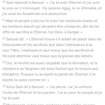
20
Saül répondit à Samuel : « J'ai écouté l'Eternel et j'ai suivi
la voie où il m'envoyait. J'ai ramené Agag, le roi d'Amalek, et
j'ai voué les Amalécites à la destruction.
21
Mais le peuple a pris sur le butin les meilleures brebis et
les meilleurs bœufs qui devaient être consacrés, afin de les
offrir en sacrifice à l'Eternel, ton Dieu, à Guilgal. »
22
Samuel dit : « L'Eternel trouve-t-il autant de plaisir dans les
holocaustes et les sacrifices que dans l'obéissance à sa
voix ? Non, l'obéissance vaut mieux que les sacrifices et
l'écoute attentive vaut mieux que la graisse des béliers.
23
Oui, la révolte est aussi coupable que la divination, et la
résistance au Seigneur est aussi fautive que le recours aux
théraphim. Puisque tu as rejeté la parole de l'Eternel, il te
rejette lui aussi comme roi. »
24
Alors Saül dit à Samuel : « J'ai péché, car j'ai enfreint
l'ordre de l'Eternel et tes paroles. J’ai eu peur du peuple et je
l'ai écouté.
25