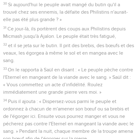
30
Si aujourd'hui le peuple avait mangé du butin qu'il a
trouvé chez ses ennemis, la défaite des Philistins n'aurait-
elle pas été plus grande ? »
31
Ce jour-là, ils portèrent des coups aux Philistins depuis
Micmash jusqu'à Ajalon. Le peuple était très fatigué,
32
et il se jeta sur le butin. Il prit des brebis, des bœufs et des
veaux, les égorgea à même le sol et en mangea avec le
sang.
33
On le rapporta à Saül en disant : « Le peuple pèche contre
l'Eternel en mangeant de la viande avec le sang. » Saül dit :
« Vous commettez un acte d’infidélité. Roulez
immédiatement une grande pierre vers moi. »
34
Puis il ajouta : « Dispersez-vous parmi le peuple et
ordonnez à chacun de m'amener son bœuf ou sa brebis et
de l'égorger ici. Ensuite vous pourrez manger et vous ne
pécherez pas contre l'Eternel en mangeant la viande avec le
sang. » Pendant la nuit, chaque membre de la troupe amena
son bœuf afin de l'égorger sur la pierre.