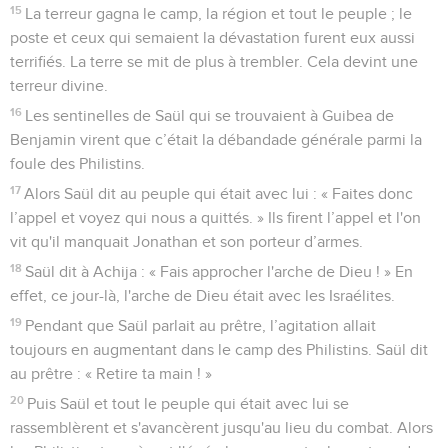
15
La terreur gagna le camp, la région et tout le peuple ; le
poste et ceux qui semaient la dévastation furent eux aussi
terrifiés. La terre se mit de plus à trembler. Cela devint une
terreur divine.
16
Les sentinelles de Saül qui se trouvaient à Guibea de
Benjamin virent que c’était la débandade générale parmi la
foule des Philistins.
17
Alors Saül dit au peuple qui était avec lui : « Faites donc
l’appel et voyez qui nous a quittés. » Ils firent l’appel et l'on
vit qu'il manquait Jonathan et son porteur d’armes.
18
Saül dit à Achija : « Fais approcher l'arche de Dieu ! » En
effet, ce jour-là, l'arche de Dieu était avec les Israélites.
19
Pendant que Saül parlait au prêtre, l’agitation allait
toujours en augmentant dans le camp des Philistins. Saül dit
au prêtre : « Retire ta main ! »
20
Puis Saül et tout le peuple qui était avec lui se
rassemblèrent et s'avancèrent jusqu'au lieu du combat. Alors