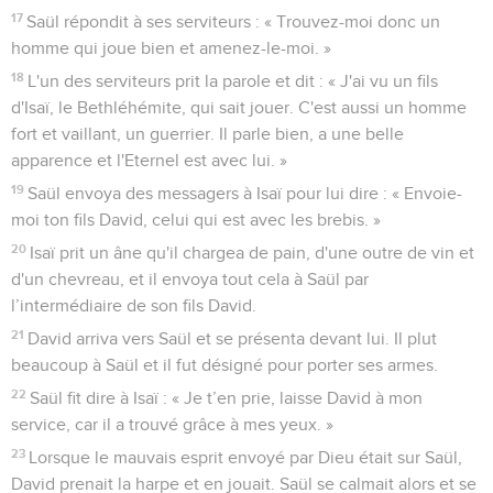
17
Saül répondit à ses serviteurs : « Trouvez-moi donc un
homme qui joue bien et amenez-le-moi. »
18
L'un des serviteurs prit la parole et dit : « J'ai vu un fils
d'Isaï, le Bethléhémite, qui sait jouer. C'est aussi un homme
fort et vaillant, un guerrier. Il parle bien, a une belle
apparence et l'Eternel est avec lui. »
19
Saül envoya des messagers à Isaï pour lui dire : « Envoie-
moi ton fils David, celui qui est avec les brebis. »
20
Isaï prit un âne qu'il chargea de pain, d'une outre de vin et
d'un chevreau, et il envoya tout cela à Saül par
l’intermédiaire de son fils David.
21
David arriva vers Saül et se présenta devant lui. Il plut
beaucoup à Saül et il fut désigné pour porter ses armes.
22
Saül fit dire à Isaï : « Je t’en prie, laisse David à mon
service, car il a trouvé grâce à mes yeux. »
23
Lorsque le mauvais esprit envoyé par Dieu était sur Saül,
David prenait la harpe et en jouait. Saül se calmait alors et se