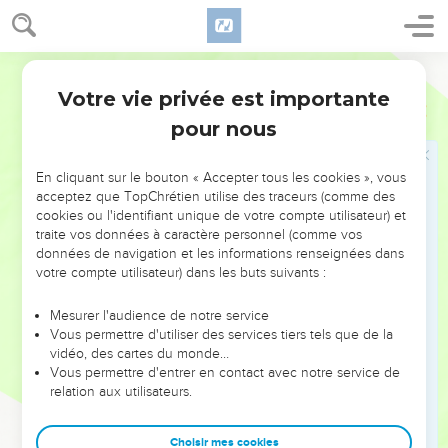
envoya du tonnerre et de la pluie. Tout le peuple éprouva
une grande crainte vis-à-vis de l'Eternel et de Samuel,
19
Segond 21
et tout le peuple dit à Samuel : « Prie l'Eternel, ton Dieu,
pour nous tes serviteurs, afin que nous ne mourions pas. En
Votre vie privée est importante
1 Samuel
12
effet, nous avons ajouté à tous nos péchés le tort de
pour nous
réclamer un roi. »
20
Samuel dit au peuple : « N’ayez pas peur ! Vous avez
En cliquant sur le bouton « Accepter tous les cookies », vous
certes fait tout ce mal, mais ne vous détournez pas de
acceptez que TopChrétien utilise des traceurs (comme des
cookies ou l'identifiant unique de votre compte utilisateur) et
l'Eternel et servez-le de tout votre cœur.
traite vos données à caractère personnel (comme vos
21
Ne vous détournez pas de lui, car cela reviendrait à suivre
données de navigation et les informations renseignées dans
des choses sans valeur, qui ne peuvent apporter ni profit ni
votre compte utilisateur) dans les buts suivants :
délivrance parce qu’elles sont elles-mêmes sans
Mesurer l'audience de notre service
consistance.
Vous permettre d'utiliser des services tiers tels que de la
22
L'Eternel n'abandonnera pas son peuple, et ce à cause de
vidéo, des cartes du monde…
Vous permettre d'entrer en contact avec notre service de
son grand nom, car il a décidé de faire de vous son peuple.
relation aux utilisateurs.
23
Je ne veux certes pas pécher contre l'Eternel en cessant
de prier pour vous ! Au contraire, je vous enseignerai le
Choisir mes cookies