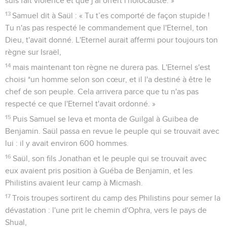
suis fait violence et que j'ai offert l'holocauste. »
13
Samuel dit à Saül : « Tu t’es comporté de façon stupide !
Tu n'as pas respecté le commandement que l'Eternel, ton
Dieu, t'avait donné. L'Eternel aurait affermi pour toujours ton
règne sur Israël,
14
mais maintenant ton règne ne durera pas. L'Eternel s'est
choisi *un homme selon son cœur, et il l'a destiné à être le
chef de son peuple. Cela arrivera parce que tu n'as pas
respecté ce que l'Eternel t'avait ordonné. »
15
Puis Samuel se leva et monta de Guilgal à Guibea de
Benjamin. Saül passa en revue le peuple qui se trouvait avec
lui : il y avait environ 600 hommes.
16
Saül, son fils Jonathan et le peuple qui se trouvait avec
eux avaient pris position à Guéba de Benjamin, et les
Philistins avaient leur camp à Micmash.
17
Trois troupes sortirent du camp des Philistins pour semer la
dévastation : l'une prit le chemin d'Ophra, vers le pays de
Shual,