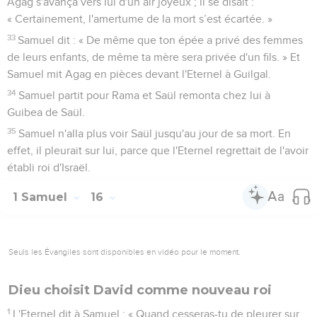
Agag s'avança vers lui d'un air joyeux ; il se disait :
« Certainement, l'amertume de la mort s’est écartée. »
33
Samuel dit : « De même que ton épée a privé des femmes
de leurs enfants, de même ta mère sera privée d'un fils. » Et
Samuel mit Agag en pièces devant l'Eternel à Guilgal.
34
Samuel partit pour Rama et Saül remonta chez lui à
Guibea de Saül.
35
Samuel n'alla plus voir Saül jusqu'au jour de sa mort. En
effet, il pleurait sur lui, parce que l'Eternel regrettait de l'avoir
établi roi d'Israël.
1 Samuel
16
Seuls les Évangiles sont disponibles en vidéo pour le moment.
Dieu choisit David comme nouveau roi
1
L'Eternel dit à Samuel : « Quand cesseras-tu de pleurer sur