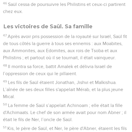
46
Saül cessa de poursuivre les Philistins et ceux-ci partirent
chez eux.
Les victoires de Saül. Sa famille
47
Après avoir pris possession de la royauté sur Israël, Saül fit
de tous côtés la guerre à tous ses ennemis : aux Moabites,
aux Ammonites, aux Edomites, aux rois de Tsoba et aux
Philistins ; et partout où il se tournait, il était vainqueur.
48
Il montra sa force, battit Amalek et délivra Israël de
l’oppression de ceux qui le pillaient.
49
Les fils de Saül étaient Jonathan, Jishvi et Malkishua.
L’aînée de ses deux filles s'appelait Mérab, et la plus jeune
Mical.
50
La femme de Saül s’appelait Achinoam ; elle était la fille
d'Achimaats. Le chef de son armée avait pour nom Abner ; il
était le fils de Ner, l’oncle de Saül.
51
Kis, le père de Saül, et Ner, le père d'Abner, étaient les fils