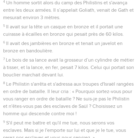
4
Un homme sortit alors du camp des Philistins et s'avança
entre les deux armées. Il s’appelait Goliath, venait de Gath et
mesurait environ 3 mètres.
5
Il avait sur la tête un casque en bronze et il portait une
cuirasse à écailles en bronze qui pesait près de 60 kilos.
6
Il avait des jambières en bronze et tenait un javelot en
bronze en bandoulière.
7
Le bois de sa lance avait la grosseur d’un cylindre de métier
à tisser, et la lance, en fer, pesait 7 kilos. Celui qui portait son
bouclier marchait devant lui.
8
Le Philistin s'arrêta et s'adressa aux troupes d'Israël rangées
en ordre de bataille. Il leur cria : « Pourquoi sortez-vous pour
vous ranger en ordre de bataille ? Ne suis-je pas le Philistin
et n'êtes-vous pas des esclaves de Saül ? Choisissez un
homme qui descende contre moi !
9
S'il peut me battre et qu'il me tue, nous serons vos
esclaves. Mais si je l'emporte sur lui et que je le tue, vous
serez nos esclaves et vous nous servirez. »