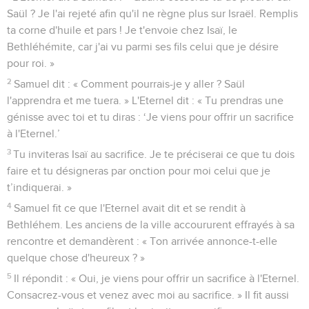
Saül ? Je l'ai rejeté afin qu'il ne règne plus sur Israël. Remplis
ta corne d'huile et pars ! Je t'envoie chez Isaï, le
Bethléhémite, car j'ai vu parmi ses fils celui que je désire
pour roi. »
2
Samuel dit : « Comment pourrais-je y aller ? Saül
l'apprendra et me tuera. » L'Eternel dit : « Tu prendras une
génisse avec toi et tu diras : ‘Je viens pour offrir un sacrifice
à l'Eternel.’
3
Tu inviteras Isaï au sacrifice. Je te préciserai ce que tu dois
faire et tu désigneras par onction pour moi celui que je
t’indiquerai. »
4
Samuel fit ce que l'Eternel avait dit et se rendit à
Bethléhem. Les anciens de la ville accoururent effrayés à sa
rencontre et demandèrent : « Ton arrivée annonce-t-elle
quelque chose d'heureux ? »
5
Il répondit : « Oui, je viens pour offrir un sacrifice à l'Eternel.
Consacrez-vous et venez avec moi au sacrifice. » Il fit aussi