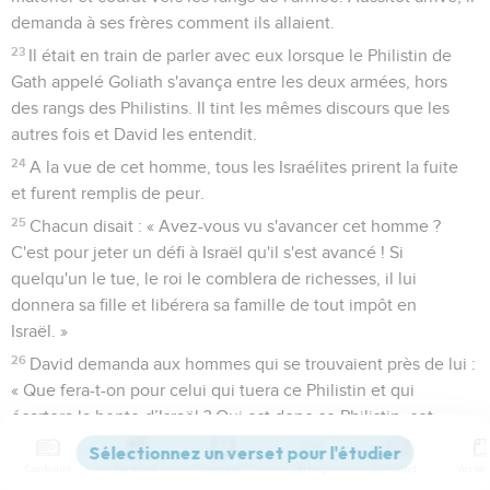
demanda à ses frères comment ils allaient.
23
Il était en train de parler avec eux lorsque le Philistin de
Gath appelé Goliath s'avança entre les deux armées, hors
des rangs des Philistins. Il tint les mêmes discours que les
autres fois et David les entendit.
24
A la vue de cet homme, tous les Israélites prirent la fuite
et furent remplis de peur.
25
Chacun disait : « Avez-vous vu s'avancer cet homme ?
C'est pour jeter un défi à Israël qu'il s'est avancé ! Si
quelqu'un le tue, le roi le comblera de richesses, il lui
donnera sa fille et libérera sa famille de tout impôt en
Israël. »
26
David demanda aux hommes qui se trouvaient près de lui :
« Que fera-t-on pour celui qui tuera ce Philistin et qui
écartera la honte d’Israël ? Qui est donc ce Philistin, cet
incirconcis, pour insulter l'armée du Dieu vivant ? »
Contenus
Versions
Commentaires
Strong
Dictionnaire
27
Le peuple répéta les mêmes choses en précisant : « Voilà