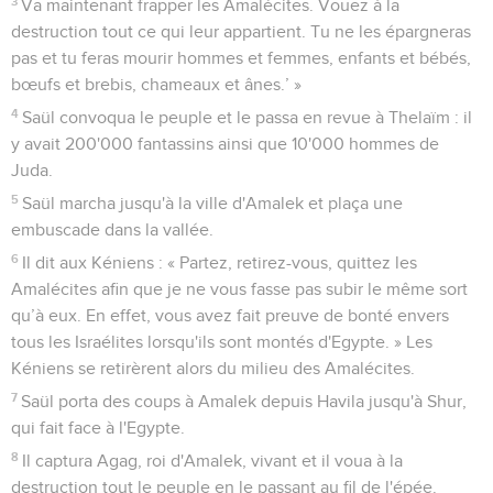
3
Va maintenant frapper les Amalécites. Vouez à la
destruction tout ce qui leur appartient. Tu ne les épargneras
pas et tu feras mourir hommes et femmes, enfants et bébés,
bœufs et brebis, chameaux et ânes.’ »
4
Saül convoqua le peuple et le passa en revue à Thelaïm : il
y avait 200'000 fantassins ainsi que 10'000 hommes de
Juda.
5
Saül marcha jusqu'à la ville d'Amalek et plaça une
embuscade dans la vallée.
6
Il dit aux Kéniens : « Partez, retirez-vous, quittez les
Amalécites afin que je ne vous fasse pas subir le même sort
qu’à eux. En effet, vous avez fait preuve de bonté envers
tous les Israélites lorsqu'ils sont montés d'Egypte. » Les
Kéniens se retirèrent alors du milieu des Amalécites.
7
Saül porta des coups à Amalek depuis Havila jusqu'à Shur,
qui fait face à l'Egypte.
8
Il captura Agag, roi d'Amalek, vivant et il voua à la
destruction tout le peuple en le passant au fil de l'épée.