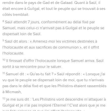
rendre dans le pays de Gad et de Galaad. Quant à Saül, il
était encore à Guilgal, et tout le peuple qui se trouvait à ses
côtés tremblait.
8
Saül attendit 7 jours, conformément au délai fixé par
Samuel, mais celui-ci n'arrivait pas à Guilgal et le peuple se
dispersait loin de Saül.
9
Saül dit alors : « Amenez-moi les victimes destinées à
l'holocauste et aux sacrifices de communion », et il offrit
l'holocauste.
10
Il finissait d'offrir l'holocauste lorsque Samuel arriva. Saül
sortit à sa rencontre pour le saluer.
11
Samuel dit : « Qu'as-tu fait ? » Saül répondit : « Lorsque j'ai
vu que le peuple se dispersait loin de moi, que tu n'arrivais
pas dans le délai fixé et que les Philistins étaient rassemblés
à Micmash,
12
je me suis dit : ‘Les Philistins vont descendre m’attaquer à
Guilgal et je n'ai pas imploré l'Eternel !’C'est alors que je me