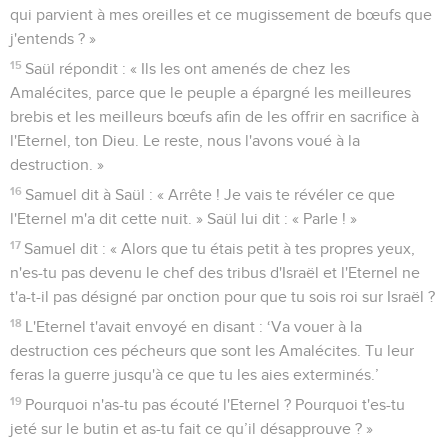
qui parvient à mes oreilles et ce mugissement de bœufs que
j'entends ? »
15
Saül répondit : « Ils les ont amenés de chez les
Amalécites, parce que le peuple a épargné les meilleures
brebis et les meilleurs bœufs afin de les offrir en sacrifice à
l'Eternel, ton Dieu. Le reste, nous l'avons voué à la
destruction. »
16
Samuel dit à Saül : « Arrête ! Je vais te révéler ce que
l'Eternel m'a dit cette nuit. » Saül lui dit : « Parle ! »
17
Samuel dit : « Alors que tu étais petit à tes propres yeux,
n'es-tu pas devenu le chef des tribus d'Israël et l'Eternel ne
t'a-t-il pas désigné par onction pour que tu sois roi sur Israël ?
18
L'Eternel t'avait envoyé en disant : ‘Va vouer à la
destruction ces pécheurs que sont les Amalécites. Tu leur
feras la guerre jusqu'à ce que tu les aies exterminés.’
19
Pourquoi n'as-tu pas écouté l'Eternel ? Pourquoi t'es-tu
jeté sur le butin et as-tu fait ce qu’il désapprouve ? »