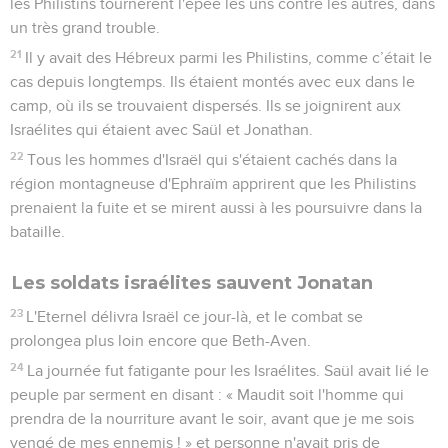
les Philistins tournèrent l'épée les uns contre les autres, dans
un très grand trouble.
21
Il y avait des Hébreux parmi les Philistins, comme c’était le
cas depuis longtemps. Ils étaient montés avec eux dans le
camp, où ils se trouvaient dispersés. Ils se joignirent aux
Israélites qui étaient avec Saül et Jonathan.
22
Tous les hommes d'Israël qui s'étaient cachés dans la
région montagneuse d'Ephraïm apprirent que les Philistins
prenaient la fuite et se mirent aussi à les poursuivre dans la
bataille.
Les soldats israélites sauvent Jonatan
23
L'Eternel délivra Israël ce jour-là, et le combat se
prolongea plus loin encore que Beth-Aven.
24
La journée fut fatigante pour les Israélites. Saül avait lié le
peuple par serment en disant : « Maudit soit l'homme qui
prendra de la nourriture avant le soir, avant que je me sois
vengé de mes ennemis ! » et personne n'avait pris de