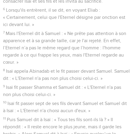
consacrer Isaï et ses fils et les invita au sacrifice.
6
Lorsqu'ils entrèrent, il se dit, en voyant Eliab :
« Certainement, celui que l'Eternel désigne par onction est
ici devant lui. »
7
Mais l'Eternel dit à Samuel : « Ne prête pas attention à son
apparence et à sa grande taille, car je l'ai rejeté. En effet,
l’Eternel n’a pas le même regard que l’homme : l'homme
regarde à ce qui frappe les yeux, mais l'Eternel regarde au
cœur. »
8
Isaï appela Abinadab et le fit passer devant Samuel. Samuel
dit : « L'Eternel n'a pas non plus choisi celui-ci. »
9
Isaï fit passer Shamma et Samuel dit : « L'Eternel n'a pas
non plus choisi celui-ci. »
10
Isaï fit passer sept de ses fils devant Samuel et Samuel dit
à Isaï : « L'Eternel n'a choisi aucun d'eux. »
11
Puis Samuel dit à Isaï : « Tous tes fils sont-ils là ? » Il
répondit : « Il reste encore le plus jeune, mais il garde les
brebis. » Alors Samuel dit à Isaï : « Envoie quelqu’un le