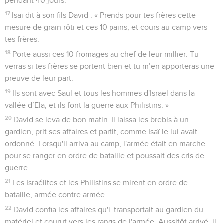
pendant 40 jours.
17
Isaï dit à son fils David : « Prends pour tes frères cette
mesure de grain rôti et ces 10 pains, et cours au camp vers
tes frères.
18
Porte aussi ces 10 fromages au chef de leur millier. Tu
verras si tes frères se portent bien et tu m’en apporteras une
preuve de leur part.
19
Ils sont avec Saül et tous les hommes d'Israël dans la
vallée d’Ela, et ils font la guerre aux Philistins. »
20
David se leva de bon matin. Il laissa les brebis à un
gardien, prit ses affaires et partit, comme Isaï le lui avait
ordonné. Lorsqu'il arriva au camp, l'armée était en marche
pour se ranger en ordre de bataille et poussait des cris de
guerre.
21
Les Israélites et les Philistins se mirent en ordre de
bataille, armée contre armée.
22
David confia les affaires qu'il transportait au gardien du
matériel et courut vers les rangs de l'armée. Aussitôt arrivé, il