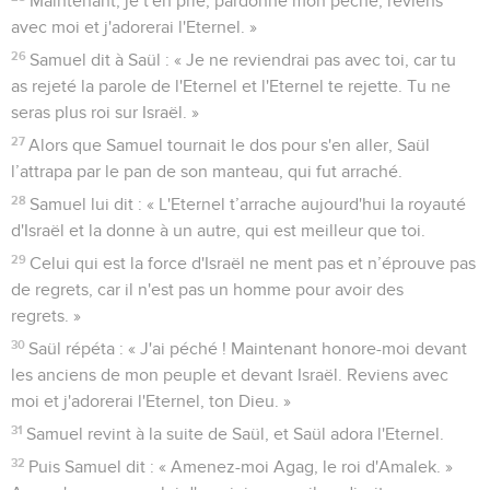
Maintenant, je t'en prie, pardonne mon péché, reviens
avec moi et j'adorerai l'Eternel. »
26
Samuel dit à Saül : « Je ne reviendrai pas avec toi, car tu
as rejeté la parole de l'Eternel et l'Eternel te rejette. Tu ne
seras plus roi sur Israël. »
27
Alors que Samuel tournait le dos pour s'en aller, Saül
l’attrapa par le pan de son manteau, qui fut arraché.
28
Samuel lui dit : « L'Eternel t’arrache aujourd'hui la royauté
d'Israël et la donne à un autre, qui est meilleur que toi.
29
Celui qui est la force d'Israël ne ment pas et n’éprouve pas
de regrets, car il n'est pas un homme pour avoir des
regrets. »
30
Saül répéta : « J'ai péché ! Maintenant honore-moi devant
les anciens de mon peuple et devant Israël. Reviens avec
moi et j'adorerai l'Eternel, ton Dieu. »
31
Samuel revint à la suite de Saül, et Saül adora l'Eternel.
32
Puis Samuel dit : « Amenez-moi Agag, le roi d'Amalek. »