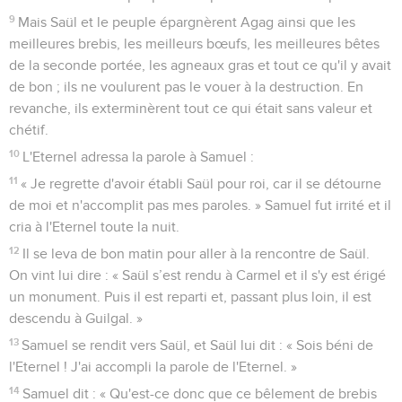
9
Mais Saül et le peuple épargnèrent Agag ainsi que les
meilleures brebis, les meilleurs bœufs, les meilleures bêtes
de la seconde portée, les agneaux gras et tout ce qu'il y avait
de bon ; ils ne voulurent pas le vouer à la destruction. En
revanche, ils exterminèrent tout ce qui était sans valeur et
chétif.
10
L'Eternel adressa la parole à Samuel :
11
« Je regrette d'avoir établi Saül pour roi, car il se détourne
de moi et n'accomplit pas mes paroles. » Samuel fut irrité et il
cria à l'Eternel toute la nuit.
12
Il se leva de bon matin pour aller à la rencontre de Saül.
On vint lui dire : « Saül s’est rendu à Carmel et il s'y est érigé
un monument. Puis il est reparti et, passant plus loin, il est
descendu à Guilgal. »
13
Samuel se rendit vers Saül, et Saül lui dit : « Sois béni de
l'Eternel ! J'ai accompli la parole de l'Eternel. »
14
Samuel dit : « Qu'est-ce donc que ce bêlement de brebis