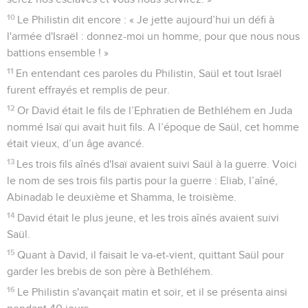
10
Le Philistin dit encore : « Je jette aujourd’hui un défi à
l'armée d'Israël : donnez-moi un homme, pour que nous nous
battions ensemble ! »
11
En entendant ces paroles du Philistin, Saül et tout Israël
furent effrayés et remplis de peur.
12
Or David était le fils de l’Ephratien de Bethléhem en Juda
nommé Isaï qui avait huit fils. A l’époque de Saül, cet homme
était vieux, d’un âge avancé.
13
Les trois fils aînés d'Isaï avaient suivi Saül à la guerre. Voici
le nom de ses trois fils partis pour la guerre : Eliab, l’aîné,
Abinadab le deuxième et Shamma, le troisième.
14
David était le plus jeune, et les trois aînés avaient suivi
Saül.
15
Quant à David, il faisait le va-et-vient, quittant Saül pour
garder les brebis de son père à Bethléhem.
16
Le Philistin s'avançait matin et soir, et il se présenta ainsi