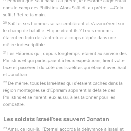
Pendant que Saül parlait au prêtre, le désordre augmentait
dans le camp des Philistins. Alors Saül dit au prêtre : —Cela
suffit ! Retire ta main.
20
Saül et ses hommes se rassemblèrent et s’avancèrent sur
le champ de bataille. Et que virent-ils ? Leurs ennemis
étaient en train de s’entretuer à coups d’épée dans une
mêlée indescriptible.
21
Les Hébreux qui, depuis longtemps, étaient au service des
Philistins et qui participaient à leurs expéditions, firent volte-
face et passèrent du côté des Israélites qui étaient avec Saül
et Jonathan.
22
De même, tous les Israélites qui s’étaient cachés dans la
région montagneuse d’Ephraïm apprirent la défaite des
Philistins et se mirent, eux aussi, à les talonner pour les
combattre.
Les soldats israélites sauvent Jonatan
23
Ainsi, ce jour-là, l’Eternel accorda la délivrance à Israël et