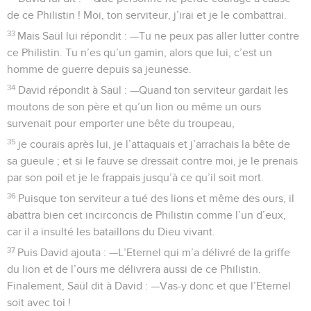
de ce Philistin ! Moi, ton serviteur, j’irai et je le combattrai.
33
Mais Saül lui répondit : —Tu ne peux pas aller lutter contre
ce Philistin. Tu n’es qu’un gamin, alors que lui, c’est un
homme de guerre depuis sa jeunesse.
34
David répondit à Saül : —Quand ton serviteur gardait les
moutons de son père et qu’un lion ou même un ours
survenait pour emporter une bête du troupeau,
35
je courais après lui, je l’attaquais et j’arrachais la bête de
sa gueule ; et si le fauve se dressait contre moi, je le prenais
par son poil et je le frappais jusqu’à ce qu’il soit mort.
36
Puisque ton serviteur a tué des lions et même des ours, il
abattra bien cet incirconcis de Philistin comme l’un d’eux,
car il a insulté les bataillons du Dieu vivant.
37
Puis David ajouta : —L’Eternel qui m’a délivré de la griffe
du lion et de l’ours me délivrera aussi de ce Philistin.
Finalement, Saül dit à David : —Vas-y donc et que l’Eternel
soit avec toi !