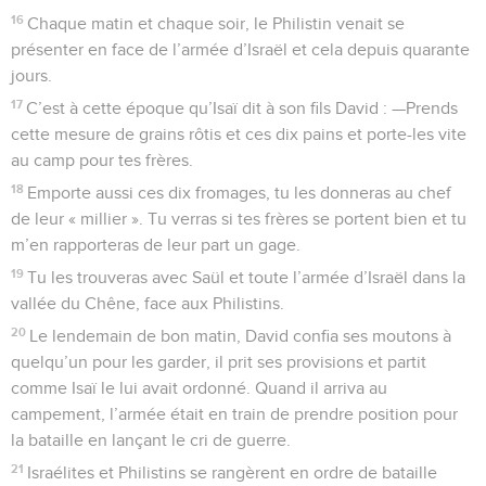
16
Chaque matin et chaque soir, le Philistin venait se
présenter en face de l’armée d’Israël et cela depuis quarante
jours.
17
C’est à cette époque qu’Isaï dit à son fils David : —Prends
cette mesure de grains rôtis et ces dix pains et porte-les vite
au camp pour tes frères.
18
Emporte aussi ces dix fromages, tu les donneras au chef
de leur « millier ». Tu verras si tes frères se portent bien et tu
m’en rapporteras de leur part un gage.
19
Tu les trouveras avec Saül et toute l’armée d’Israël dans la
vallée du Chêne, face aux Philistins.
20
Le lendemain de bon matin, David confia ses moutons à
quelqu’un pour les garder, il prit ses provisions et partit
comme Isaï le lui avait ordonné. Quand il arriva au
campement, l’armée était en train de prendre position pour
la bataille en lançant le cri de guerre.
21
Israélites et Philistins se rangèrent en ordre de bataille