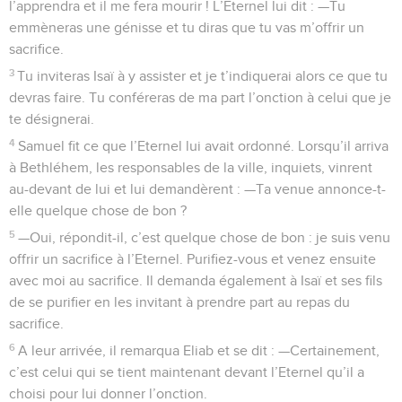
l’apprendra et il me fera mourir ! L’Eternel lui dit : —Tu
emmèneras une génisse et tu diras que tu vas m’offrir un
sacrifice.
3
Tu inviteras Isaï à y assister et je t’indiquerai alors ce que tu
devras faire. Tu conféreras de ma part l’onction à celui que je
te désignerai.
4
Samuel fit ce que l’Eternel lui avait ordonné. Lorsqu’il arriva
à Bethléhem, les responsables de la ville, inquiets, vinrent
au-devant de lui et lui demandèrent : —Ta venue annonce-t-
elle quelque chose de bon ?
5
—Oui, répondit-il, c’est quelque chose de bon : je suis venu
offrir un sacrifice à l’Eternel. Purifiez-vous et venez ensuite
avec moi au sacrifice. Il demanda également à Isaï et ses fils
de se purifier en les invitant à prendre part au repas du
sacrifice.
6
A leur arrivée, il remarqua Eliab et se dit : —Certainement,
c’est celui qui se tient maintenant devant l’Eternel qu’il a
choisi pour lui donner l’onction.