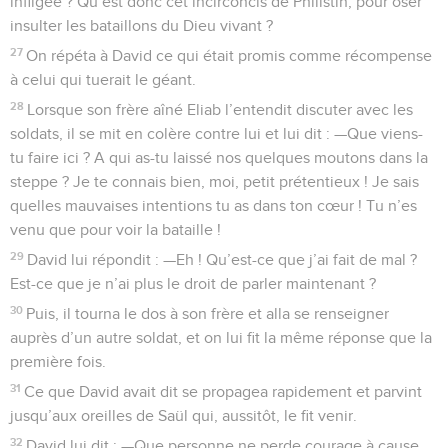
infligée ? Qu’est donc cet incirconcis de Philistin, pour oser
insulter les bataillons du Dieu vivant ?
27
On répéta à David ce qui était promis comme récompense
à celui qui tuerait le géant.
28
Lorsque son frère aîné Eliab l’entendit discuter avec les
soldats, il se mit en colère contre lui et lui dit : —Que viens-
tu faire ici ? A qui as-tu laissé nos quelques moutons dans la
steppe ? Je te connais bien, moi, petit prétentieux ! Je sais
quelles mauvaises intentions tu as dans ton cœur ! Tu n’es
venu que pour voir la bataille !
29
David lui répondit : —Eh ! Qu’est-ce que j’ai fait de mal ?
Est-ce que je n’ai plus le droit de parler maintenant ?
30
Puis, il tourna le dos à son frère et alla se renseigner
auprès d’un autre soldat, et on lui fit la même réponse que la
première fois.
31
Ce que David avait dit se propagea rapidement et parvint
jusqu’aux oreilles de Saül qui, aussitôt, le fit venir.
32
David lui dit : —Que personne ne perde courage à cause