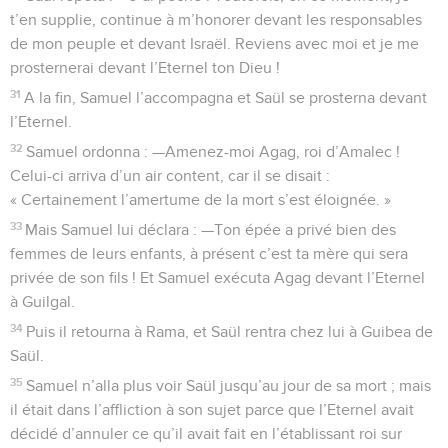
t’en supplie, continue à m’honorer devant les responsables
de mon peuple et devant Israël. Reviens avec moi et je me
prosternerai devant l’Eternel ton Dieu !
31
A la fin, Samuel l’accompagna et Saül se prosterna devant
l’Eternel.
32
Samuel ordonna : —Amenez-moi Agag, roi d’Amalec !
Celui-ci arriva d’un air content, car il se disait :
« Certainement l’amertume de la mort s’est éloignée. »
33
Mais Samuel lui déclara : —Ton épée a privé bien des
femmes de leurs enfants, à présent c’est ta mère qui sera
privée de son fils ! Et Samuel exécuta Agag devant l’Eternel
à Guilgal.
34
Puis il retourna à Rama, et Saül rentra chez lui à Guibea de
Saül.
35
Samuel n’alla plus voir Saül jusqu’au jour de sa mort ; mais
il était dans l’affliction à son sujet parce que l’Eternel avait
décidé d’annuler ce qu’il avait fait en l’établissant roi sur