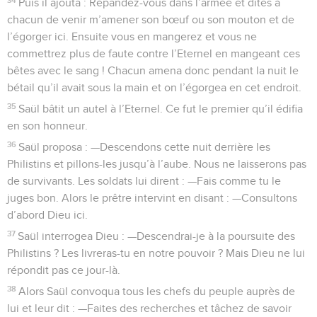
Puis il ajouta : Répandez-vous dans l’armée et dites à
chacun de venir m’amener son bœuf ou son mouton et de
l’égorger ici. Ensuite vous en mangerez et vous ne
commettrez plus de faute contre l’Eternel en mangeant ces
bêtes avec le sang ! Chacun amena donc pendant la nuit le
bétail qu’il avait sous la main et on l’égorgea en cet endroit.
35
Saül bâtit un autel à l’Eternel. Ce fut le premier qu’il édifia
en son honneur.
36
Saül proposa : —Descendons cette nuit derrière les
Philistins et pillons-les jusqu’à l’aube. Nous ne laisserons pas
de survivants. Les soldats lui dirent : —Fais comme tu le
juges bon. Alors le prêtre intervint en disant : —Consultons
d’abord Dieu ici.
37
Saül interrogea Dieu : —Descendrai-je à la poursuite des
Philistins ? Les livreras-tu en notre pouvoir ? Mais Dieu ne lui
répondit pas ce jour-là.
38
Alors Saül convoqua tous les chefs du peuple auprès de
lui et leur dit : —Faites des recherches et tâchez de savoir