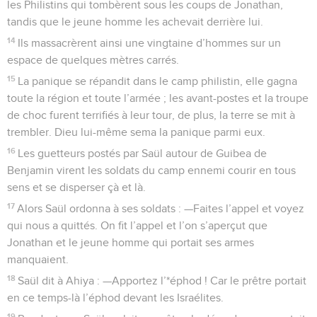
les Philistins qui tombèrent sous les coups de Jonathan,
tandis que le jeune homme les achevait derrière lui.
14
Ils massacrèrent ainsi une vingtaine d’hommes sur un
espace de quelques mètres carrés.
15
La panique se répandit dans le camp philistin, elle gagna
toute la région et toute l’armée ; les avant-postes et la troupe
de choc furent terrifiés à leur tour, de plus, la terre se mit à
trembler. Dieu lui-même sema la panique parmi eux.
16
Les guetteurs postés par Saül autour de Guibea de
Benjamin virent les soldats du camp ennemi courir en tous
sens et se disperser çà et là.
17
Alors Saül ordonna à ses soldats : —Faites l’appel et voyez
qui nous a quittés. On fit l’appel et l’on s’aperçut que
Jonathan et le jeune homme qui portait ses armes
manquaient.
18
Saül dit à Ahiya : —Apportez l’*éphod ! Car le prêtre portait
en ce temps-là l’éphod devant les Israélites.
19