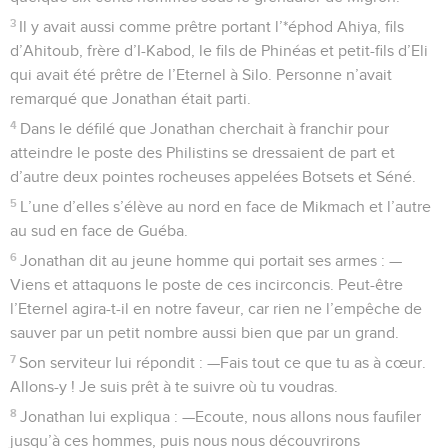
3
Il y avait aussi comme prêtre portant l’*éphod Ahiya, fils
d’Ahitoub, frère d’I-Kabod, le fils de Phinéas et petit-fils d’Eli
qui avait été prêtre de l’Eternel à Silo. Personne n’avait
remarqué que Jonathan était parti.
4
Dans le défilé que Jonathan cherchait à franchir pour
atteindre le poste des Philistins se dressaient de part et
d’autre deux pointes rocheuses appelées Botsets et Séné.
5
L’une d’elles s’élève au nord en face de Mikmach et l’autre
au sud en face de Guéba.
6
Jonathan dit au jeune homme qui portait ses armes : —
Viens et attaquons le poste de ces incirconcis. Peut-être
l’Eternel agira-t-il en notre faveur, car rien ne l’empêche de
sauver par un petit nombre aussi bien que par un grand.
7
Son serviteur lui répondit : —Fais tout ce que tu as à cœur.
Allons-y ! Je suis prêt à te suivre où tu voudras.
8
Jonathan lui expliqua : —Ecoute, nous allons nous faufiler
jusqu’à ces hommes, puis nous nous découvrirons