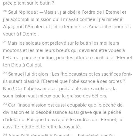
précipitant sur le butin ?
20
Saül répliqua : —Mais si, j’ai obéi à l’ordre de l’Eternel et
j’ai accompli la mission qu’il m’avait confiée : j’ai ramené
Agag, roi d’Amalec, et j’ai exterminé les Amalécites pour les
vouer à l’Eternel.
21
Mais les soldats ont prélevé sur le butin les meilleurs
moutons et les meilleurs bœufs qui devaient être voués à
l’Eternel par destruction, pour les offrir en sacrifice à l’Eternel
ton Dieu à Guilgal.
22
Samuel lui dit alors : Les *holocaustes et les sacrifices font-
ils autant plaisir à l’Eternel que l’obéissance à ses ordres ?
Non ! Car l’obéissance est préférable aux sacrifices, la
soumission vaut mieux que la graisse des béliers.
23
Car l’insoumission est aussi coupable que le péché de
divination et la désobéissance aussi grave que le péché
d’idolâtrie. Puisque tu as rejeté les ordres de l’Eternel, lui
aussi te rejette et te retire la royauté.
24
Alors Saül répondit à Samuel : —J’ai péché, car j’ai