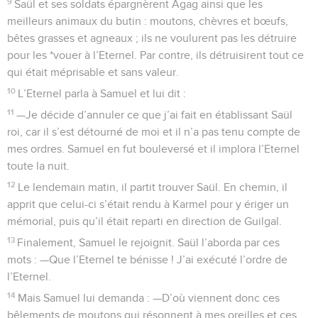
9
Saül et ses soldats épargnèrent Agag ainsi que les
meilleurs animaux du butin : moutons, chèvres et bœufs,
bêtes grasses et agneaux ; ils ne voulurent pas les détruire
pour les *vouer à l’Eternel. Par contre, ils détruisirent tout ce
qui était méprisable et sans valeur.
10
L’Eternel parla à Samuel et lui dit :
11
—Je décide d’annuler ce que j’ai fait en établissant Saül
roi, car il s’est détourné de moi et il n’a pas tenu compte de
mes ordres. Samuel en fut bouleversé et il implora l’Eternel
toute la nuit.
12
Le lendemain matin, il partit trouver Saül. En chemin, il
apprit que celui-ci s’était rendu à Karmel pour y ériger un
mémorial, puis qu’il était reparti en direction de Guilgal.
13
Finalement, Samuel le rejoignit. Saül l’aborda par ces
mots : —Que l’Eternel te bénisse ! J’ai exécuté l’ordre de
l’Eternel.
14
Mais Samuel lui demanda : —D’où viennent donc ces
bêlements de moutons qui résonnent à mes oreilles et ces