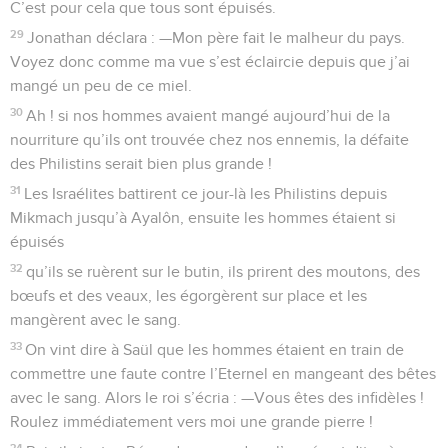
C’est pour cela que tous sont épuisés.
29
Jonathan déclara : —Mon père fait le malheur du pays.
Voyez donc comme ma vue s’est éclaircie depuis que j’ai
mangé un peu de ce miel.
30
Ah ! si nos hommes avaient mangé aujourd’hui de la
nourriture qu’ils ont trouvée chez nos ennemis, la défaite
des Philistins serait bien plus grande !
31
Les Israélites battirent ce jour-là les Philistins depuis
Mikmach jusqu’à Ayalôn, ensuite les hommes étaient si
épuisés
32
qu’ils se ruèrent sur le butin, ils prirent des moutons, des
bœufs et des veaux, les égorgèrent sur place et les
mangèrent avec le sang.
33
On vint dire à Saül que les hommes étaient en train de
commettre une faute contre l’Eternel en mangeant des bêtes
avec le sang. Alors le roi s’écria : —Vous êtes des infidèles !
Roulez immédiatement vers moi une grande pierre !
34