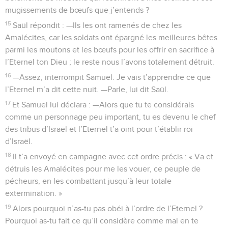
mugissements de bœufs que j’entends ?
15
Saül répondit : —Ils les ont ramenés de chez les
Amalécites, car les soldats ont épargné les meilleures bêtes
parmi les moutons et les bœufs pour les offrir en sacrifice à
l’Eternel ton Dieu ; le reste nous l’avons totalement détruit.
16
—Assez, interrompit Samuel. Je vais t’apprendre ce que
l’Eternel m’a dit cette nuit. —Parle, lui dit Saül.
17
Et Samuel lui déclara : —Alors que tu te considérais
comme un personnage peu important, tu es devenu le chef
des tribus d’Israël et l’Eternel t’a oint pour t’établir roi
d’Israël.
18
Il t’a envoyé en campagne avec cet ordre précis : « Va et
détruis les Amalécites pour me les vouer, ce peuple de
pécheurs, en les combattant jusqu’à leur totale
extermination. »
19
Alors pourquoi n’as-tu pas obéi à l’ordre de l’Eternel ?
Pourquoi as-tu fait ce qu’il considère comme mal en te