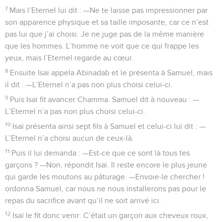
7
Mais l’Eternel lui dit : —Ne te laisse pas impressionner par
son apparence physique et sa taille imposante, car ce n’est
pas lui que j’ai choisi. Je ne juge pas de la même manière
que les hommes. L’homme ne voit que ce qui frappe les
yeux, mais l’Eternel regarde au cœur.
8
Ensuite Isaï appela Abinadab et le présenta à Samuel, mais
il dit : —L’Eternel n’a pas non plus choisi celui-ci.
9
Puis Isaï fit avancer Chamma. Samuel dit à nouveau : —
L’Eternel n’a pas non plus choisi celui-ci.
10
Isaï présenta ainsi sept fils à Samuel et celui-ci lui dit : —
L’Eternel n’a choisi aucun de ceux-là.
11
Puis il lui demanda : —Est-ce que ce sont là tous tes
garçons ? —Non, répondit Isaï. Il reste encore le plus jeune
qui garde les moutons au pâturage. —Envoie-le chercher !
ordonna Samuel, car nous ne nous installerons pas pour le
repas du sacrifice avant qu’il ne soit arrivé ici.
12
Isaï le fit donc venir. C’était un garçon aux cheveux roux,