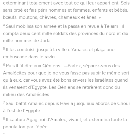
exterminant totalement avec tout ce qui leur appartient. Sois
sans pitié et fais périr hommes et femmes, enfants et bébés,
bœufs, moutons, chèvres, chameaux et ânes. »
4
Saül mobilisa son armée et la passa en revue à Telaïm ; il
compta deux cent mille soldats des provinces du nord et dix
mille hommes de Juda.
5
Il les conduisit jusqu’à la ville d’Amalec et plaça une
embuscade dans le ravin.
6
Puis il fit dire aux Qéniens : —Partez, séparez-vous des
Amalécites pour que je ne vous fasse pas subir le même sort
qu’à eux, car vous avez été bons envers les Israélites quand
ils venaient d’Egypte. Les Qéniens se retirèrent donc du
milieu des Amalécites.
7
Saül battit Amalec depuis Havila jusqu’aux abords de Chour
à l’est de l’Egypte.
8
Il captura Agag, roi d’Amalec, vivant, et extermina toute la
population par l’épée.