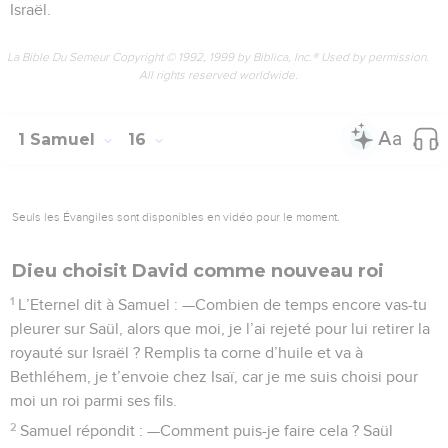
Israël.
La Bible Du Semeur Copyright © 1992, 1999 by Biblica, Inc.® Used by permission.
All rights reserved worldwide.
1 Samuel
16
Seuls les Évangiles sont disponibles en vidéo pour le moment.
Dieu choisit David comme nouveau roi
1
L’Eternel dit à Samuel : —Combien de temps encore vas-tu
pleurer sur Saül, alors que moi, je l’ai rejeté pour lui retirer la
royauté sur Israël ? Remplis ta corne d’huile et va à
Bethléhem, je t’envoie chez Isaï, car je me suis choisi pour
moi un roi parmi ses fils.
2
Samuel répondit : —Comment puis-je faire cela ? Saül