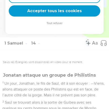
23
Un avant-poste philistin vint prendre position au défilé de
Accepter tous les cookies
Mikmach.
La Bible Du Semeur Copyright © 1992, 1999 by Biblica, Inc.® Used by permission.
Tout refuser
All rights reserved worldwide.
1 Samuel
14
Seuls les Évangiles sont disponibles en vidéo pour le moment.
Jonatan attaque un groupe de Philistins
1
Un jour, Jonathan, le fils de Saül, dit à son écuyer : —Viens,
allons attaquer ce poste des Philistins qui est en face, de
l’autre côté de la gorge. Mais il ne prévint pas son père.
2
Saül se trouvait alors à la sortie de Guibea avec ses
quelque six cents hommes sous le grenadier de Migrôn.