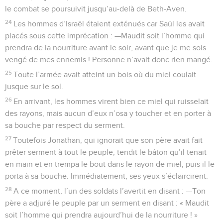
le combat se poursuivit jusqu’au-delà de Beth-Aven.
24
Les hommes d’Israël étaient exténués car Saül les avait
placés sous cette imprécation : —Maudit soit l’homme qui
prendra de la nourriture avant le soir, avant que je me sois
vengé de mes ennemis ! Personne n’avait donc rien mangé.
25
Toute l’armée avait atteint un bois où du miel coulait
jusque sur le sol.
26
En arrivant, les hommes virent bien ce miel qui ruisselait
des rayons, mais aucun d’eux n’osa y toucher et en porter à
sa bouche par respect du serment.
27
Toutefois Jonathan, qui ignorait que son père avait fait
prêter serment à tout le peuple, tendit le bâton qu’il tenait
en main et en trempa le bout dans le rayon de miel, puis il le
porta à sa bouche. Immédiatement, ses yeux s’éclaircirent.
28
A ce moment, l’un des soldats l’avertit en disant : —Ton
père a adjuré le peuple par un serment en disant : « Maudit
soit l’homme qui prendra aujourd’hui de la nourriture ! »