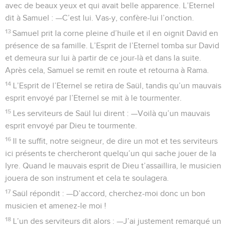
avec de beaux yeux et qui avait belle apparence. L’Eternel
dit à Samuel : —C’est lui. Vas-y, confère-lui l’onction.
13
Samuel prit la corne pleine d’huile et il en oignit David en
présence de sa famille. L’Esprit de l’Eternel tomba sur David
et demeura sur lui à partir de ce jour-là et dans la suite.
Après cela, Samuel se remit en route et retourna à Rama.
14
L’Esprit de l’Eternel se retira de Saül, tandis qu’un mauvais
esprit envoyé par l’Eternel se mit à le tourmenter.
15
Les serviteurs de Saül lui dirent : —Voilà qu’un mauvais
esprit envoyé par Dieu te tourmente.
16
Il te suffit, notre seigneur, de dire un mot et tes serviteurs
ici présents te chercheront quelqu’un qui sache jouer de la
lyre. Quand le mauvais esprit de Dieu t’assaillira, le musicien
jouera de son instrument et cela te soulagera.
17
Saül répondit : —D’accord, cherchez-moi donc un bon
musicien et amenez-le moi !
18
L’un des serviteurs dit alors : —J’ai justement remarqué un