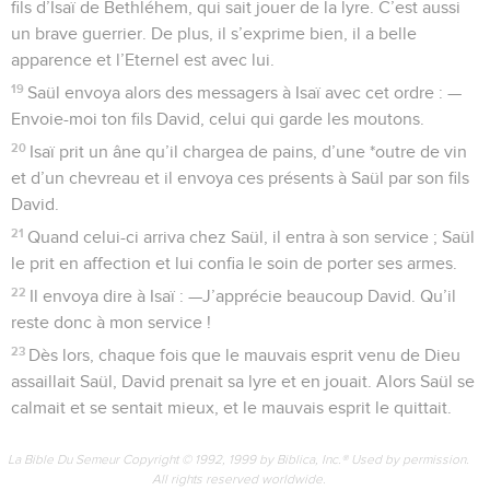
fils d’Isaï de Bethléhem, qui sait jouer de la lyre. C’est aussi
un brave guerrier. De plus, il s’exprime bien, il a belle
apparence et l’Eternel est avec lui.
19
Saül envoya alors des messagers à Isaï avec cet ordre : —
Envoie-moi ton fils David, celui qui garde les moutons.
20
Isaï prit un âne qu’il chargea de pains, d’une *outre de vin
et d’un chevreau et il envoya ces présents à Saül par son fils
David.
21
Quand celui-ci arriva chez Saül, il entra à son service ; Saül
le prit en affection et lui confia le soin de porter ses armes.
22
Il envoya dire à Isaï : —J’apprécie beaucoup David. Qu’il
reste donc à mon service !
23
Dès lors, chaque fois que le mauvais esprit venu de Dieu
assaillait Saül, David prenait sa lyre et en jouait. Alors Saül se
calmait et se sentait mieux, et le mauvais esprit le quittait.
La Bible Du Semeur Copyright © 1992, 1999 by Biblica, Inc.® Used by permission.
All rights reserved worldwide.