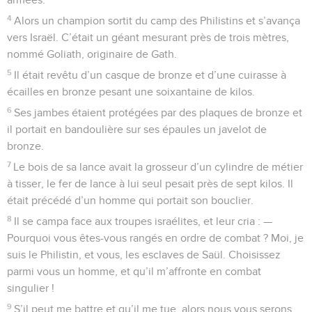
4
Alors un champion sortit du camp des Philistins et s’avança
vers Israël. C’était un géant mesurant près de trois mètres,
nommé Goliath, originaire de Gath.
5
Il était revêtu d’un casque de bronze et d’une cuirasse à
écailles en bronze pesant une soixantaine de kilos.
6
Ses jambes étaient protégées par des plaques de bronze et
il portait en bandoulière sur ses épaules un javelot de
bronze.
7
Le bois de sa lance avait la grosseur d’un cylindre de métier
à tisser, le fer de lance à lui seul pesait près de sept kilos. Il
était précédé d’un homme qui portait son bouclier.
8
Il se campa face aux troupes israélites, et leur cria : —
Pourquoi vous êtes-vous rangés en ordre de combat ? Moi, je
suis le Philistin, et vous, les esclaves de Saül. Choisissez
parmi vous un homme, et qu’il m’affronte en combat
singulier !
9
S’il peut me battre et qu’il me tue, alors nous vous serons