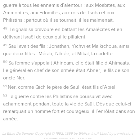
guerre à tous les ennemis d’alentour : aux Moabites, aux
Ammonites, aux Edomites, aux rois de Tsoba et aux
Philistins ; partout où il se tournait, il les malmenait.
48
Il signala sa bravoure en battant les Amalécites et en
délivrant Israël de ceux qui le pillaient.
49
Saül avait des fils : Jonathan, Yichvi et Malkichoua, ainsi
que deux filles : Mérab, l’aînée, et Mikal, la cadette.
50
Sa femme s’appelait Ahinoam, elle était fille d’Ahimaats.
Le général en chef de son armée était Abner, le fils de son
oncle Ner.
51
Ner, comme Qich le père de Saül, était fils d’Abiel.
52
La guerre contre les Philistins se poursuivit avec
acharnement pendant toute la vie de Saül. Dès que celui-ci
remarquait un homme fort et courageux, il l’enrôlait dans son
armée.
La Bible Du Semeur Copyright © 1992, 1999 by Biblica, Inc.® Used by permission.
All rights reserved worldwide.