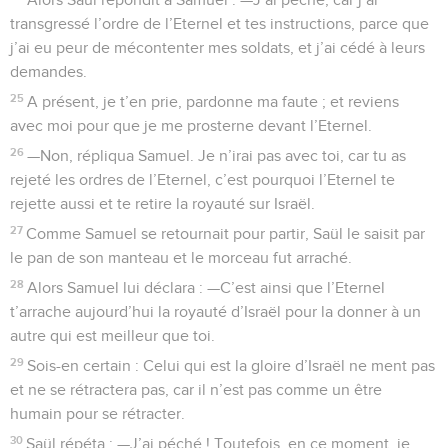
transgressé l’ordre de l’Eternel et tes instructions, parce que
j’ai eu peur de mécontenter mes soldats, et j’ai cédé à leurs
demandes.
25
A présent, je t’en prie, pardonne ma faute ; et reviens
avec moi pour que je me prosterne devant l’Eternel.
26
—Non, répliqua Samuel. Je n’irai pas avec toi, car tu as
rejeté les ordres de l’Eternel, c’est pourquoi l’Eternel te
rejette aussi et te retire la royauté sur Israël.
27
Comme Samuel se retournait pour partir, Saül le saisit par
le pan de son manteau et le morceau fut arraché.
28
Alors Samuel lui déclara : —C’est ainsi que l’Eternel
t’arrache aujourd’hui la royauté d’Israël pour la donner à un
autre qui est meilleur que toi.
29
Sois-en certain : Celui qui est la gloire d’Israël ne ment pas
et ne se rétractera pas, car il n’est pas comme un être
humain pour se rétracter.
30
Saül répéta : —J’ai péché ! Toutefois, en ce moment, je