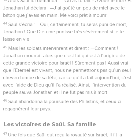
Alors Saül lui demanda : —Qu’as-tu fait ? Avoue-le moi ! Et
Jonathan lui déclara : —J’ai goûté un peu de miel avec le
bâton que j’avais en main. Me voici prêt à mourir.
44
Saül s’écria : —Oui, certainement, tu seras puni de mort,
Jonathan ! Que Dieu me punisse très sévèrement si je te
laisse en vie.
45
Mais les soldats intervinrent et dirent : —Comment !
Jonathan mourrait alors que c’est lui qui est à l’origine de
cette grande victoire pour Israël ! Sûrement pas ! Aussi vrai
que l’Eternel est vivant, nous ne permettrons pas qu’un seul
cheveu tombe de sa tête, car ce qu’il a fait aujourd’hui, c’est
avec l’aide de Dieu qu’il l’a réalisé. Ainsi, l’intervention du
peuple sauva Jonathan et il ne fut pas mis à mort.
46
Saül abandonna la poursuite des Philistins, et ceux-ci
regagnèrent leur pays.
Les victoires de Saül. Sa famille
47
Une fois que Saül eut reçu la royauté sur Israël, il fit la