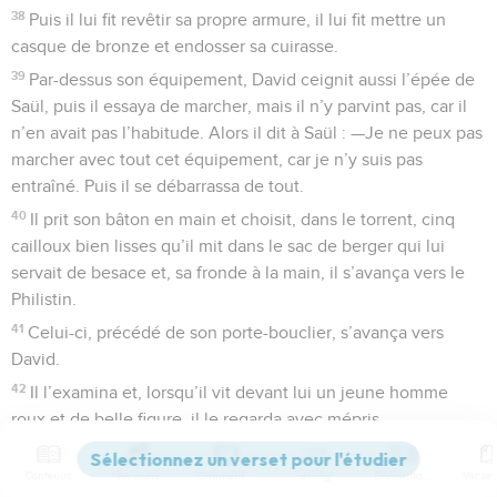
38
Puis il lui fit revêtir sa propre armure, il lui fit mettre un
casque de bronze et endosser sa cuirasse.
39
Par-dessus son équipement, David ceignit aussi l’épée de
Saül, puis il essaya de marcher, mais il n’y parvint pas, car il
n’en avait pas l’habitude. Alors il dit à Saül : —Je ne peux pas
marcher avec tout cet équipement, car je n’y suis pas
entraîné. Puis il se débarrassa de tout.
40
Il prit son bâton en main et choisit, dans le torrent, cinq
cailloux bien lisses qu’il mit dans le sac de berger qui lui
servait de besace et, sa fronde à la main, il s’avança vers le
Philistin.
41
Celui-ci, précédé de son porte-bouclier, s’avança vers
David.
42
Il l’examina et, lorsqu’il vit devant lui un jeune homme
roux et de belle figure, il le regarda avec mépris
43
et lui lança : —Est-ce que tu me prends pour un chien pour
Contenus
Versions
Commentaires
Strong
Dictionnaire
venir contre moi avec un bâton ? Puis il le maudit par ses