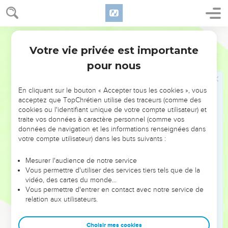
Une troupe de choc sortit des camps des Philistins et se
divisa en trois compagnies ; l’une d’elles prit la direction
d’Ophra dans le pays de Choual,
Semeur
18
la deuxième se dirigea vers Beth-Horôn et la troisième
Votre vie privée est importante
1 Samuel
13
monta sur les hauteurs par le chemin de la frontière qui
pour nous
domine la vallée de Tseboïm du côté du désert.
19
A cette époque, il n’y avait pas de forgeron dans tout le
En cliquant sur le bouton « Accepter tous les cookies », vous
pays d’Israël, car les Philistins avaient voulu empêcher que
acceptez que TopChrétien utilise des traceurs (comme des
les Hébreux fabriquent des épées et des lances.
cookies ou l'identifiant unique de votre compte utilisateur) et
traite vos données à caractère personnel (comme vos
20
Tous les Israélites devaient donc se rendre chez les
données de navigation et les informations renseignées dans
Philistins pour faire affûter leurs socs de charrue, leurs
votre compte utilisateur) dans les buts suivants :
pioches, leurs haches, leurs bêches
21
lorsque leurs bêches, leurs pioches, leurs tridents et leur
Mesurer l'audience de notre service
Vous permettre d'utiliser des services tiers tels que de la
haches étaient émoussés, ainsi que pour redresser leurs
vidéo, des cartes du monde…
aiguillons.
Vous permettre d'entrer en contact avec notre service de
22
relation aux utilisateurs.
C’est pourquoi, le jour de la bataille, les hommes qui
étaient avec Saül et Jonathan n’avaient ni épée ni lance ;
seuls Saül et son fils Jonathan en possédaient.
Choisir mes cookies