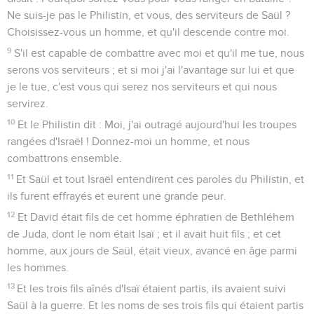
Ne suis-je pas le Philistin, et vous, des serviteurs de Saül ?
Choisissez-vous un homme, et qu'il descende contre moi.
9
S'il est capable de combattre avec moi et qu'il me tue, nous
serons vos serviteurs ; et si moi j'ai l'avantage sur lui et que
je le tue, c'est vous qui serez nos serviteurs et qui nous
servirez.
10
Et le Philistin dit : Moi, j'ai outragé aujourd'hui les troupes
rangées d'Israël ! Donnez-moi un homme, et nous
combattrons ensemble.
11
Et Saül et tout Israël entendirent ces paroles du Philistin, et
ils furent effrayés et eurent une grande peur.
12
Et David était fils de cet homme éphratien de Bethléhem
de Juda, dont le nom était Isaï ; et il avait huit fils ; et cet
homme, aux jours de Saül, était vieux, avancé en âge parmi
les hommes.
13
Et les trois fils aînés d'Isaï étaient partis, ils avaient suivi
Saül à la guerre. Et les noms de ses trois fils qui étaient partis