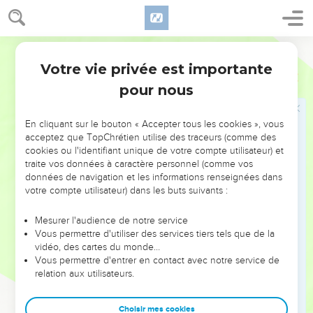
16
Et Saül et Jonathan, son fils, et le peuple qui se trouvait
avec eux, demeuraient à Guéba de Benjamin, et les Philistins
campaient à Micmash.
Darby
17
Et les ravageurs sortirent du camp des Philistins en trois
Votre vie privée est importante
1 Samuel
13
corps : un corps prit le chemin d'Ophra, vers le pays de
pour nous
Shual,
18
et un corps prit le chemin de Beth-Horon, et un corps prit
En cliquant sur le bouton « Accepter tous les cookies », vous
le chemin de la frontière qui regarde la vallée de Tseboïm,
acceptez que TopChrétien utilise des traceurs (comme des
cookies ou l'identifiant unique de votre compte utilisateur) et
vers le désert.
traite vos données à caractère personnel (comme vos
19
Et il ne se trouvait pas de forgeron dans tout le pays
données de navigation et les informations renseignées dans
d'Israël ; car les Philistins avaient dit : Que les Hébreux ne
votre compte utilisateur) dans les buts suivants :
puissent faire ni épée ni lance.
Mesurer l'audience de notre service
20
Et tout Israël descendait vers les Philistins pour aiguiser
Vous permettre d'utiliser des services tiers tels que de la
chacun son soc, et sa houe, et sa hache, et sa faucille,
vidéo, des cartes du monde…
Vous permettre d'entrer en contact avec notre service de
21
lorsque le tranchant des faucilles et des houes et des
relation aux utilisateurs.
tridents et des haches étaient émoussé, et pour redresser un
aiguillon.
Choisir mes cookies