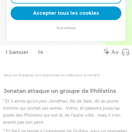
22
Et il arriva que, le jour du combat, il ne se trouva ni épée
ni lance dans la main de tout le peuple qui était avec Saül et
Accepter tous les cookies
avec Jonathan ; il ne s'en trouvait que chez Saül et chez
Jonathan, son fils.
Tout refuser
23
Et le poste des Philistins sortit pour occuper le passage de
Micmash.
1 Samuel
14
Seuls les Évangiles sont disponibles en vidéo pour le moment.
Jonatan attaque un groupe de Philistins
1
Et il arriva qu'un jour Jonathan, fils de Saül, dit au jeune
homme qui portait ses armes : Viens, et passons jusqu'au
poste des Philistins qui est là, de l'autre côté ; mais il n'en
avertit pas son père.
2
Et Saül se tenait à l'extrémité de Guibha, sous un grenadier