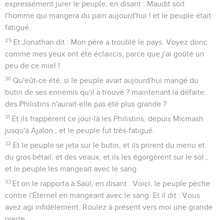
expressément jurer le peuple, en disant : Maudit soit
l'homme qui mangera du pain aujourd'hui ! et le peuple était
fatigué.
29
Et Jonathan dit : Mon père a troublé le pays. Voyez donc
comme mes yeux ont été éclaircis, parce que j'ai goûté un
peu de ce miel !
30
Qu'eût-ce été, si le peuple avait aujourd'hui mangé du
butin de ses ennemis qu'il a trouvé ? maintenant la défaite
des Philistins n'aurait-elle pas été plus grande ?
31
Et ils frappèrent ce jour-là les Philistins, depuis Micmash
jusqu'à Ajalon ; et le peuple fut très-fatigué.
32
Et le peuple se jeta sur le butin, et ils prirent du menu et
du gros bétail, et des veaux, et ils les égorgèrent sur le sol ;
et le peuple les mangeait avec le sang.
33
Et on le rapporta à Saül, en disant : Voici, le peuple pèche
contre l'Éternel en mangeant avec le sang. Et il dit : Vous
avez agi infidèlement. Roulez à présent vers moi une grande
pierre.