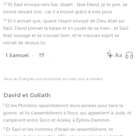
22
Et Saül envoya vers Isaï, disant : Que David, je te prie, se
tienne devant moi ; car il a trouvé grâce à mes yeux.
23
Et il arrivait que, quand l'esprit envoyé de Dieu était sur
Saül, David prenait la harpe et en jouait de sa main ; et Saül
était soulagé et se trouvait bien, et le mauvais esprit se
retirait de dessus lui.
1 Samuel
17
Seuls les Évangiles sont disponibles en vidéo pour le moment.
David et Goliath
1
Et les Philistins rassemblèrent leurs armées pour faire la
guerre, et ils s'assemblèrent à Soco, qui appartient à Juda, et
campèrent entre Soco et Azéka, à Éphès-Dammim.
2
Et Saül et les hommes d'Israël se rassemblèrent, et