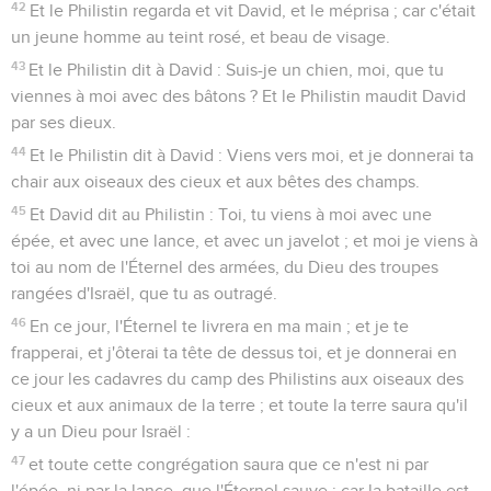
42
Et le Philistin regarda et vit David, et le méprisa ; car c'était
un jeune homme au teint rosé, et beau de visage.
43
Et le Philistin dit à David : Suis-je un chien, moi, que tu
viennes à moi avec des bâtons ? Et le Philistin maudit David
par ses dieux.
44
Et le Philistin dit à David : Viens vers moi, et je donnerai ta
chair aux oiseaux des cieux et aux bêtes des champs.
45
Et David dit au Philistin : Toi, tu viens à moi avec une
épée, et avec une lance, et avec un javelot ; et moi je viens à
toi au nom de l'Éternel des armées, du Dieu des troupes
rangées d'Israël, que tu as outragé.
46
En ce jour, l'Éternel te livrera en ma main ; et je te
frapperai, et j'ôterai ta tête de dessus toi, et je donnerai en
ce jour les cadavres du camp des Philistins aux oiseaux des
cieux et aux animaux de la terre ; et toute la terre saura qu'il
y a un Dieu pour Israël :
47
et toute cette congrégation saura que ce n'est ni par
l'épée, ni par la lance, que l'Éternel sauve ; car la bataille est