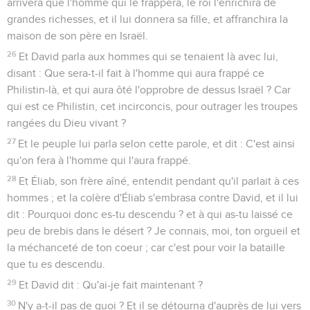
arrivera que l'homme qui le frappera, le roi l'enrichira de
grandes richesses, et il lui donnera sa fille, et affranchira la
maison de son père en Israël.
26
Et David parla aux hommes qui se tenaient là avec lui,
disant : Que sera-t-il fait à l'homme qui aura frappé ce
Philistin-là, et qui aura ôté l'opprobre de dessus Israël ? Car
qui est ce Philistin, cet incirconcis, pour outrager les troupes
rangées du Dieu vivant ?
27
Et le peuple lui parla selon cette parole, et dit : C'est ainsi
qu'on fera à l'homme qui l'aura frappé.
28
Et Éliab, son frère aîné, entendit pendant qu'il parlait à ces
hommes ; et la colère d'Éliab s'embrasa contre David, et il lui
dit : Pourquoi donc es-tu descendu ? et à qui as-tu laissé ce
peu de brebis dans le désert ? Je connais, moi, ton orgueil et
la méchanceté de ton coeur ; car c'est pour voir la bataille
que tu es descendu.
29
Et David dit : Qu'ai-je fait maintenant ?
30
N'y a-t-il pas de quoi ? Et il se détourna d'auprès de lui vers