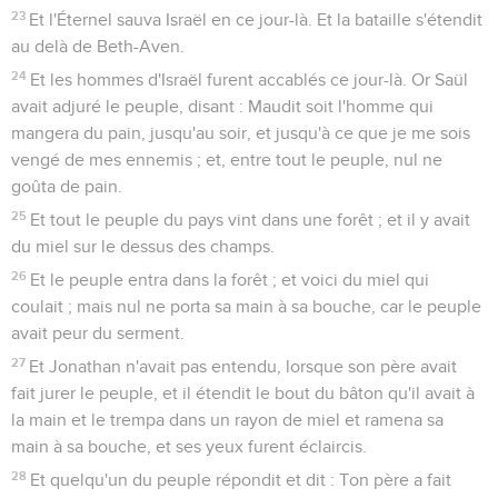
23
Et l'Éternel sauva Israël en ce jour-là. Et la bataille s'étendit
au delà de Beth-Aven.
24
Et les hommes d'Israël furent accablés ce jour-là. Or Saül
avait adjuré le peuple, disant : Maudit soit l'homme qui
mangera du pain, jusqu'au soir, et jusqu'à ce que je me sois
vengé de mes ennemis ; et, entre tout le peuple, nul ne
goûta de pain.
25
Et tout le peuple du pays vint dans une forêt ; et il y avait
du miel sur le dessus des champs.
26
Et le peuple entra dans la forêt ; et voici du miel qui
coulait ; mais nul ne porta sa main à sa bouche, car le peuple
avait peur du serment.
27
Et Jonathan n'avait pas entendu, lorsque son père avait
fait jurer le peuple, et il étendit le bout du bâton qu'il avait à
la main et le trempa dans un rayon de miel et ramena sa
main à sa bouche, et ses yeux furent éclaircis.
28
Et quelqu'un du peuple répondit et dit : Ton père a fait