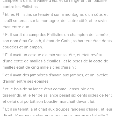
campèrent dans la vallée d'Éla, et se rangèrent en bataille
contre les Philistins.
3
Et les Philistins se tenaient sur la montagne, d'un côté, et
Israël se tenait sur la montagne, de l'autre côté, et le ravin
était entre eux.
4
Et il sortit du camp des Philistins un champion de l'armée ;
son nom était Goliath, il était de Gath ; sa hauteur était de six
coudées et un empan.
5
Et il avait un casque d'airain sur sa tête, et était revêtu
d'une cotte de mailles à écailles ; et le poids de la cotte de
mailles était de cinq mille sicles d'airain ;
6
et il avait des jambières d'airain aux jambes, et un javelot
d'airain entre ses épaules ;
7
et le bois de sa lance était comme l'ensouple des
tisserands, et le fer de sa lance pesait six cents sicles de fer ;
et celui qui portait son bouclier marchait devant lui.
8
Et il se tenait là et criait aux troupes rangées d'Israël, et leur
disait : Pourquoi sortez-vous pour vous ranger en bataille ?