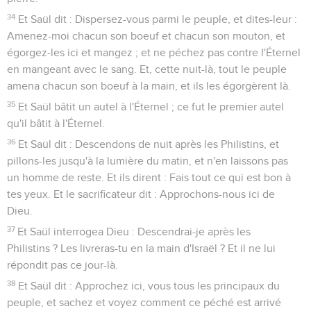
34
Et Saül dit : Dispersez-vous parmi le peuple, et dites-leur :
Amenez-moi chacun son boeuf et chacun son mouton, et
égorgez-les ici et mangez ; et ne péchez pas contre l'Éternel
en mangeant avec le sang. Et, cette nuit-là, tout le peuple
amena chacun son boeuf à la main, et ils les égorgèrent là.
35
Et Saül bâtit un autel à l'Éternel ; ce fut le premier autel
qu'il bâtit à l'Éternel.
36
Et Saül dit : Descendons de nuit après les Philistins, et
pillons-les jusqu'à la lumière du matin, et n'en laissons pas
un homme de reste. Et ils dirent : Fais tout ce qui est bon à
tes yeux. Et le sacrificateur dit : Approchons-nous ici de
Dieu.
37
Et Saül interrogea Dieu : Descendrai-je après les
Philistins ? Les livreras-tu en la main d'Israël ? Et il ne lui
répondit pas ce jour-là.
38
Et Saül dit : Approchez ici, vous tous les principaux du
peuple, et sachez et voyez comment ce péché est arrivé