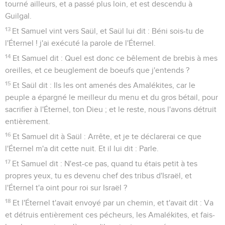
tourné ailleurs, et a passé plus loin, et est descendu à
Guilgal.
13
Et Samuel vint vers Saül, et Saül lui dit : Béni sois-tu de
l'Éternel ! j'ai exécuté la parole de l'Éternel.
14
Et Samuel dit : Quel est donc ce bêlement de brebis à mes
oreilles, et ce beuglement de boeufs que j'entends ?
15
Et Saül dit : Ils les ont amenés des Amalékites, car le
peuple a épargné le meilleur du menu et du gros bétail, pour
sacrifier à l'Éternel, ton Dieu ; et le reste, nous l'avons détruit
entièrement.
16
Et Samuel dit à Saül : Arrête, et je te déclarerai ce que
l'Éternel m'a dit cette nuit. Et il lui dit : Parle.
17
Et Samuel dit : N'est-ce pas, quand tu étais petit à tes
propres yeux, tu es devenu chef des tribus d'Israël, et
l'Éternel t'a oint pour roi sur Israël ?
18
Et l'Éternel t'avait envoyé par un chemin, et t'avait dit : Va
et détruis entièrement ces pécheurs, les Amalékites, et fais-