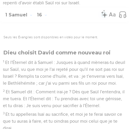
repenti d'avoir établi Saül roi sur Israël.
1 Samuel
16
Seuls les Évangiles sont disponibles en vidéo pour le moment.
Dieu choisit David comme nouveau roi
1
Et l'Éternel dit à Samuel : Jusques à quand mèneras-tu deuil
sur Saül, vu que moi je l'ai rejeté pour qu'il ne soit pas roi sur
Israël ? Remplis ta corne d'huile, et va : je t'enverrai vers Isaï,
le Bethléhémite ; car j'ai vu parmi ses fils un roi pour moi.
2
Et Samuel dit : Comment irai-je ? Dès que Saül l'entendra, il
me tuera. Et l'Éternel dit : Tu prendras avec toi une génisse,
et tu diras : Je suis venu pour sacrifier à l'Éternel.
3
Et tu appelleras Isaï au sacrifice, et moi je te ferai savoir ce
que tu auras à faire, et tu oindras pour moi celui que je te
dirai.