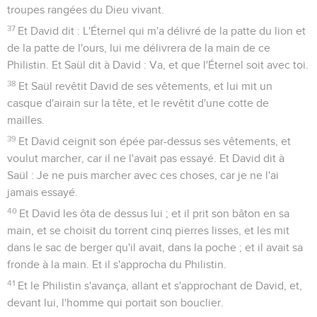
troupes rangées du Dieu vivant.
37
Et David dit : L'Éternel qui m'a délivré de la patte du lion et
de la patte de l'ours, lui me délivrera de la main de ce
Philistin. Et Saül dit à David : Va, et que l'Éternel soit avec toi.
38
Et Saül revêtit David de ses vêtements, et lui mit un
casque d'airain sur la tête, et le revêtit d'une cotte de
mailles.
39
Et David ceignit son épée par-dessus ses vêtements, et
voulut marcher, car il ne l'avait pas essayé. Et David dit à
Saül : Je ne puis marcher avec ces choses, car je ne l'ai
jamais essayé.
40
Et David les ôta de dessus lui ; et il prit son bâton en sa
main, et se choisit du torrent cinq pierres lisses, et les mit
dans le sac de berger qu'il avait, dans la poche ; et il avait sa
fronde à la main. Et il s'approcha du Philistin.
41
Et le Philistin s'avança, allant et s'approchant de David, et,
devant lui, l'homme qui portait son bouclier.