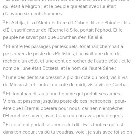
qui était à Migron ; et le peuple qui était avec lui était
d'environ six cents hommes.
3
Et Akhija, fils d'Akhitub, frère d'I-Cabod, fils de Phinées, fils
d'Éli, sacrificateur de l'Éternel à Silo, portait l'éphod. Et le
peuple ne savait pas que Jonathan s'en fût allé.
4
Et entre les passages par lesquels Jonathan cherchait à
passer vers le poste des Philistins, il y avait une dent de
rocher d'un côté, et une dent de rocher de l'autre côté : et le
nom de l'une était Botsets, et le nom de l'autre Séné ;
5
l'une des dents se dressait à pic du côté du nord, vis-à-vis
de Micmash, et l'autre, du côté du midi, vis-à-vis de Guéba.
6
Et Jonathan dit au jeune homme qui portait ses armes :
Viens, et passons jusqu'au poste de ces incirconcis ; peut-
être que l'Éternel opérera pour nous, car rien n'empêche
l'Éternel de sauver, avec beaucoup ou avec peu de gens.
7
Et celui qui portait ses armes lui dit : Fais tout ce qui est
dans ton coeur ; va où tu voudras, voici, je suis avec toi selon