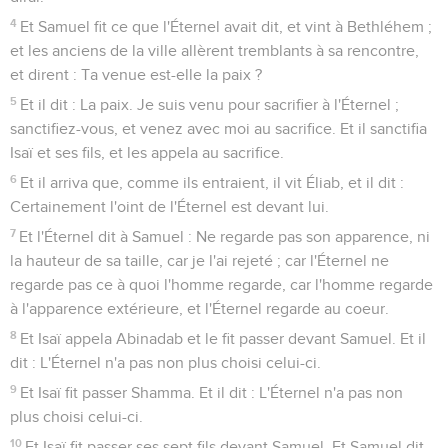
4
Et Samuel fit ce que l'Éternel avait dit, et vint à Bethléhem ;
et les anciens de la ville allèrent tremblants à sa rencontre,
et dirent : Ta venue est-elle la paix ?
5
Et il dit : La paix. Je suis venu pour sacrifier à l'Éternel ;
sanctifiez-vous, et venez avec moi au sacrifice. Et il sanctifia
Isaï et ses fils, et les appela au sacrifice.
6
Et il arriva que, comme ils entraient, il vit Éliab, et il dit :
Certainement l'oint de l'Éternel est devant lui.
7
Et l'Éternel dit à Samuel : Ne regarde pas son apparence, ni
la hauteur de sa taille, car je l'ai rejeté ; car l'Éternel ne
regarde pas ce à quoi l'homme regarde, car l'homme regarde
à l'apparence extérieure, et l'Éternel regarde au coeur.
8
Et Isaï appela Abinadab et le fit passer devant Samuel. Et il
dit : L'Éternel n'a pas non plus choisi celui-ci.
9
Et Isaï fit passer Shamma. Et il dit : L'Éternel n'a pas non
plus choisi celui-ci.
10
Et Isaï fit passer ses sept fils devant Samuel. Et Samuel dit