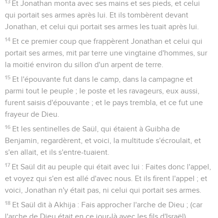
13
Et Jonathan monta avec ses mains et ses pieds, et celui
qui portait ses armes après lui. Et ils tombèrent devant
Jonathan, et celui qui portait ses armes les tuait après lui.
14
Et ce premier coup que frappèrent Jonathan et celui qui
portait ses armes, mit par terre une vingtaine d'hommes, sur
la moitié environ du sillon d'un arpent de terre.
15
Et l'épouvante fut dans le camp, dans la campagne et
parmi tout le peuple ; le poste et les ravageurs, eux aussi,
furent saisis d'épouvante ; et le pays trembla, et ce fut une
frayeur de Dieu.
16
Et les sentinelles de Saül, qui étaient à Guibha de
Benjamin, regardèrent, et voici, la multitude s'écroulait, et
s'en allait, et ils s'entre-tuaient.
17
Et Saül dit au peuple qui était avec lui : Faites donc l'appel,
et voyez qui s'en est allé d'avec nous. Et ils firent l'appel ; et
voici, Jonathan n'y était pas, ni celui qui portait ses armes.
18
Et Saül dit à Akhija : Fais approcher l'arche de Dieu ; (car
l'arche de Dieu était en ce jour-là avec les fils d'Israël).