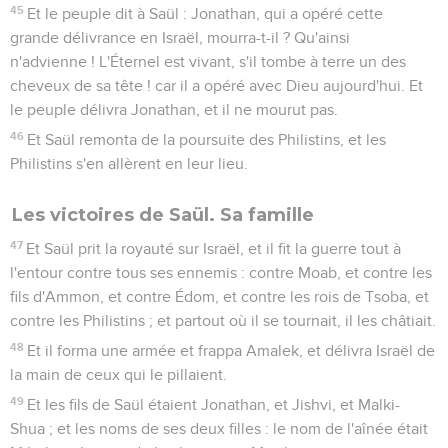
45
Et le peuple dit à Saül : Jonathan, qui a opéré cette
grande délivrance en Israël, mourra-t-il ? Qu'ainsi
n'advienne ! L'Éternel est vivant, s'il tombe à terre un des
cheveux de sa tête ! car il a opéré avec Dieu aujourd'hui. Et
le peuple délivra Jonathan, et il ne mourut pas.
46
Et Saül remonta de la poursuite des Philistins, et les
Philistins s'en allèrent en leur lieu.
Les victoires de Saül. Sa famille
47
Et Saül prit la royauté sur Israël, et il fit la guerre tout à
l'entour contre tous ses ennemis : contre Moab, et contre les
fils d'Ammon, et contre Édom, et contre les rois de Tsoba, et
contre les Philistins ; et partout où il se tournait, il les châtiait.
48
Et il forma une armée et frappa Amalek, et délivra Israël de
la main de ceux qui le pillaient.
49
Et les fils de Saül étaient Jonathan, et Jishvi, et Malki-
Shua ; et les noms de ses deux filles : le nom de l'aînée était