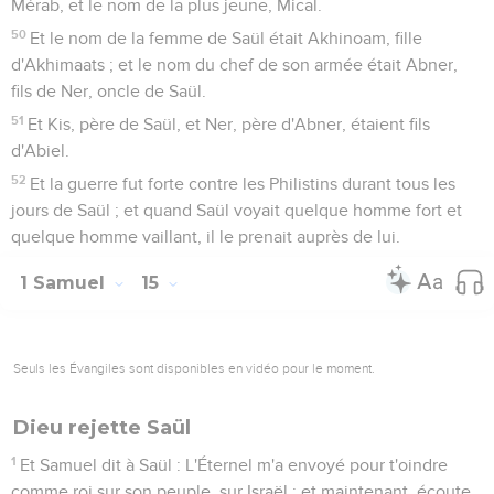
Mérab, et le nom de la plus jeune, Mical.
50
Et le nom de la femme de Saül était Akhinoam, fille
d'Akhimaats ; et le nom du chef de son armée était Abner,
fils de Ner, oncle de Saül.
51
Et Kis, père de Saül, et Ner, père d'Abner, étaient fils
d'Abiel.
52
Et la guerre fut forte contre les Philistins durant tous les
jours de Saül ; et quand Saül voyait quelque homme fort et
quelque homme vaillant, il le prenait auprès de lui.
1 Samuel
15
Seuls les Évangiles sont disponibles en vidéo pour le moment.
Dieu rejette Saül
1
Et Samuel dit à Saül : L'Éternel m'a envoyé pour t'oindre
comme roi sur son peuple, sur Israël ; et maintenant, écoute