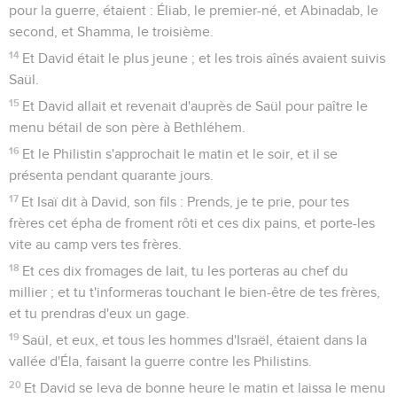
pour la guerre, étaient : Éliab, le premier-né, et Abinadab, le
second, et Shamma, le troisième.
14
Et David était le plus jeune ; et les trois aînés avaient suivis
Saül.
15
Et David allait et revenait d'auprès de Saül pour paître le
menu bétail de son père à Bethléhem.
16
Et le Philistin s'approchait le matin et le soir, et il se
présenta pendant quarante jours.
17
Et Isaï dit à David, son fils : Prends, je te prie, pour tes
frères cet épha de froment rôti et ces dix pains, et porte-les
vite au camp vers tes frères.
18
Et ces dix fromages de lait, tu les porteras au chef du
millier ; et tu t'informeras touchant le bien-être de tes frères,
et tu prendras d'eux un gage.
19
Saül, et eux, et tous les hommes d'Israël, étaient dans la
vallée d'Éla, faisant la guerre contre les Philistins.
20
Et David se leva de bonne heure le matin et laissa le menu