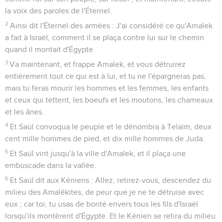
la voix des paroles de l'Éternel.
2
Ainsi dit l'Éternel des armées : J'ai considéré ce qu'Amalek
a fait à Israël, comment il se plaça contre lui sur le chemin
quand il montait d'Égypte.
3
Va maintenant, et frappe Amalek, et vous détruirez
entièrement tout ce qui est à lui, et tu ne l'épargneras pas,
mais tu feras mourir les hommes et les femmes, les enfants
et ceux qui tettent, les boeufs et les moutons, les chameaux
et les ânes.
4
Et Saül convoqua le peuple et le dénombra à Telaïm, deux
cent mille hommes de pied, et dix mille hommes de Juda.
5
Et Saül vint jusqu'à la ville d'Amalek, et il plaça une
embuscade dans la vallée.
6
Et Saül dit aux Kéniens : Allez, retirez-vous, descendez du
milieu des Amalékites, de peur que je ne te détruise avec
eux ; car toi, tu usas de bonté envers tous les fils d'Israël
lorsqu'ils montèrent d'Égypte. Et le Kénien se retira du milieu