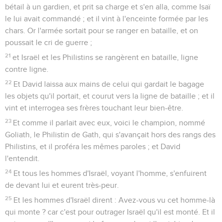
bétail à un gardien, et prit sa charge et s'en alla, comme Isaï
le lui avait commandé ; et il vint à l'enceinte formée par les
chars. Or l'armée sortait pour se ranger en bataille, et on
poussait le cri de guerre ;
21
et Israël et les Philistins se rangèrent en bataille, ligne
contre ligne.
22
Et David laissa aux mains de celui qui gardait le bagage
les objets qu'il portait, et courut vers la ligne de bataille ; et il
vint et interrogea ses frères touchant leur bien-être.
23
Et comme il parlait avec eux, voici le champion, nommé
Goliath, le Philistin de Gath, qui s'avançait hors des rangs des
Philistins, et il proféra les mêmes paroles ; et David
l'entendit.
24
Et tous les hommes d'Israël, voyant l'homme, s'enfuirent
de devant lui et eurent très-peur.
25
Et les hommes d'Israël dirent : Avez-vous vu cet homme-là
qui monte ? car c'est pour outrager Israël qu'il est monté. Et il