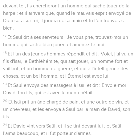
devant toi, ils chercheront un homme qui sache jouer de la
harpe ; et il arrivera que, quand le mauvais esprit envoyé de
Dieu sera sur toi, il jouera de sa main et tu t'en trouveras
bien.
17
Et Saül dit à ses serviteurs : Je vous prie, trouvez-moi un
homme qui sache bien jouer, et amenez-le moi.
18
Et l'un des jeunes hommes répondit et dit : Voici, j'ai vu un
fils d'Isaï, le Bethléhémite, qui sait jouer, un homme fort et
vaillant, et un homme de guerre, et qui a l'intelligence des
choses, et un bel homme, et l'Éternel est avec lui.
19
Et Saül envoya des messagers à Isaï, et dit : Envoie-moi
David, ton fils, qui est avec le menu bétail.
20
Et Isaï prit un âne chargé de pain, et une outre de vin, et
un chevreau, et les envoya à Saül par la main de David, son
fils.
21
Et David vint vers Saül, et il se tint devant lui ; et Saül
l'aima beaucoup, et il fut porteur d'armes.