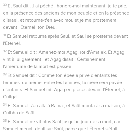
30
Et Saül dit : J'ai péché ; honore-moi maintenant, je te prie,
en la présence des anciens de mon peuple et en la présence
d'Israël, et retourne-t'en avec moi, et je me prosternerai
devant l'Éternel, ton Dieu.
31
Et Samuel retourna après Saül, et Saül se prosterna devant
l'Éternel.
32
Et Samuel dit : Amenez-moi Agag, roi d'Amalek. Et Agag
vint à lui gaiement ; et Agag disait : Certainement
l'amertume de la mort est passée.
33
Et Samuel dit : Comme ton épée a privé d'enfants les
femmes, de même, entre les femmes, ta mère sera privée
d'enfants. Et Samuel mit Agag en pièces devant l'Éternel, à
Guilgal.
34
Et Samuel s'en alla à Rama ; et Saül monta à sa maison, à
Guibha de Saül.
35
Et Samuel ne vit plus Saül jusqu'au jour de sa mort, car
Samuel menait deuil sur Saül, parce que l'Éternel s'était