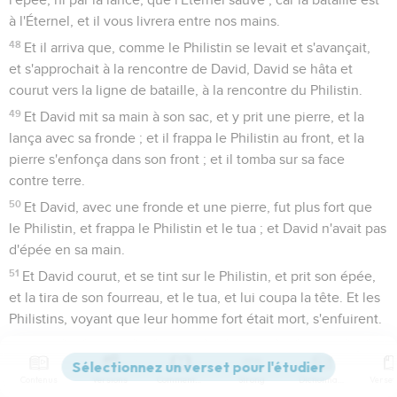
à l'Éternel, et il vous livrera entre nos mains.
48
Et il arriva que, comme le Philistin se levait et s'avançait,
et s'approchait à la rencontre de David, David se hâta et
courut vers la ligne de bataille, à la rencontre du Philistin.
49
Et David mit sa main à son sac, et y prit une pierre, et la
lança avec sa fronde ; et il frappa le Philistin au front, et la
pierre s'enfonça dans son front ; et il tomba sur sa face
contre terre.
50
Et David, avec une fronde et une pierre, fut plus fort que
le Philistin, et frappa le Philistin et le tua ; et David n'avait pas
d'épée en sa main.
51
Et David courut, et se tint sur le Philistin, et prit son épée,
et la tira de son fourreau, et le tua, et lui coupa la tête. Et les
Philistins, voyant que leur homme fort était mort, s'enfuirent.
52
Et les hommes d'Israël et de Juda se levèrent et
poussèrent des cris, et poursuivirent les Philistins jusqu'à
Contenus
Versions
Commentaires
Strong
Dictionnaire
l'entrée du ravin et jusqu'aux portes d'Ékron ; et les Philistins