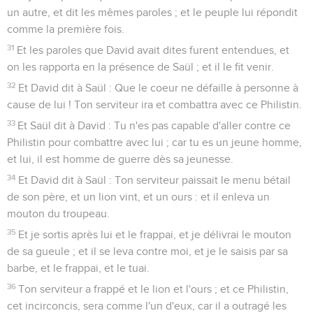
un autre, et dit les mêmes paroles ; et le peuple lui répondit
comme la première fois.
31
Et les paroles que David avait dites furent entendues, et
on les rapporta en la présence de Saül ; et il le fit venir.
32
Et David dit à Saül : Que le coeur ne défaille à personne à
cause de lui ! Ton serviteur ira et combattra avec ce Philistin.
33
Et Saül dit à David : Tu n'es pas capable d'aller contre ce
Philistin pour combattre avec lui ; car tu es un jeune homme,
et lui, il est homme de guerre dès sa jeunesse.
34
Et David dit à Saül : Ton serviteur paissait le menu bétail
de son père, et un lion vint, et un ours : et il enleva un
mouton du troupeau.
35
Et je sortis après lui et le frappai, et je délivrai le mouton
de sa gueule ; et il se leva contre moi, et je le saisis par sa
barbe, et le frappai, et le tuai.
36
Ton serviteur a frappé et le lion et l'ours ; et ce Philistin,
cet incirconcis, sera comme l'un d'eux, car il a outragé les