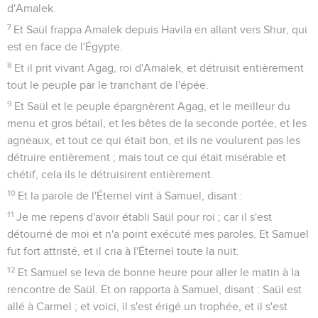
d'Amalek.
7
Et Saül frappa Amalek depuis Havila en allant vers Shur, qui
est en face de l'Égypte.
8
Et il prit vivant Agag, roi d'Amalek, et détruisit entièrement
tout le peuple par le tranchant de l'épée.
9
Et Saül et le peuple épargnèrent Agag, et le meilleur du
menu et gros bétail, et les bêtes de la seconde portée, et les
agneaux, et tout ce qui était bon, et ils ne voulurent pas les
détruire entièrement ; mais tout ce qui était misérable et
chétif, cela ils le détruisirent entièrement.
10
Et la parole de l'Éternel vint à Samuel, disant :
11
Je me repens d'avoir établi Saül pour roi ; car il s'est
détourné de moi et n'a point exécuté mes paroles. Et Samuel
fut fort attristé, et il cria à l'Éternel toute la nuit.
12
Et Samuel se leva de bonne heure pour aller le matin à la
rencontre de Saül. Et on rapporta à Samuel, disant : Saül est
allé à Carmel ; et voici, il s'est érigé un trophée, et il s'est