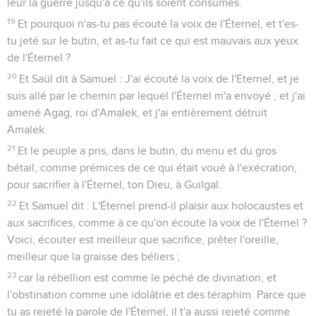
leur la guerre jusqu'à ce qu'ils soient consumés.
19
Et pourquoi n'as-tu pas écouté la voix de l'Éternel, et t'es-
tu jeté sur le butin, et as-tu fait ce qui est mauvais aux yeux
de l'Éternel ?
20
Et Saül dit à Samuel : J'ai écouté la voix de l'Éternel, et je
suis allé par le chemin par lequel l'Éternel m'a envoyé ; et j'ai
amené Agag, roi d'Amalek, et j'ai entièrement détruit
Amalek.
21
Et le peuple a pris, dans le butin, du menu et du gros
bétail, comme prémices de ce qui était voué à l'exécration,
pour sacrifier à l'Éternel, ton Dieu, à Guilgal.
22
Et Samuel dit : L'Éternel prend-il plaisir aux holocaustes et
aux sacrifices, comme à ce qu'on écoute la voix de l'Éternel ?
Voici, écouter est meilleur que sacrifice, prêter l'oreille,
meilleur que la graisse des béliers ;
23
car la rébellion est comme le péché de divination, et
l'obstination comme une idolâtrie et des téraphim. Parce que
tu as rejeté la parole de l'Éternel, il t'a aussi rejeté comme