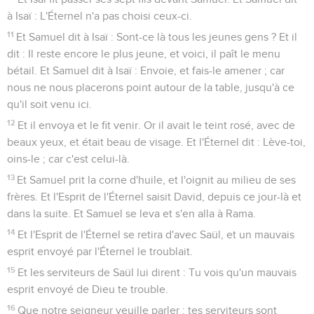
à Isaï : L'Éternel n'a pas choisi ceux-ci.
11
Et Samuel dit à Isaï : Sont-ce là tous les jeunes gens ? Et il
dit : Il reste encore le plus jeune, et voici, il paît le menu
bétail. Et Samuel dit à Isaï : Envoie, et fais-le amener ; car
nous ne nous placerons point autour de la table, jusqu'à ce
qu'il soit venu ici.
12
Et il envoya et le fit venir. Or il avait le teint rosé, avec de
beaux yeux, et était beau de visage. Et l'Éternel dit : Lève-toi,
oins-le ; car c'est celui-là.
13
Et Samuel prit la corne d'huile, et l'oignit au milieu de ses
frères. Et l'Esprit de l'Éternel saisit David, depuis ce jour-là et
dans la suite. Et Samuel se leva et s'en alla à Rama.
14
Et l'Esprit de l'Éternel se retira d'avec Saül, et un mauvais
esprit envoyé par l'Éternel le troublait.
15
Et les serviteurs de Saül lui dirent : Tu vois qu'un mauvais
esprit envoyé de Dieu te trouble.
16
Que notre seigneur veuille parler : tes serviteurs sont