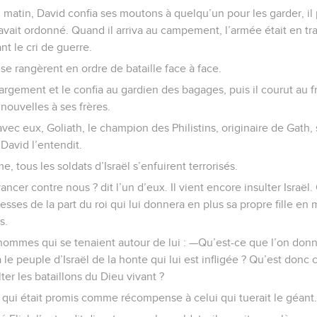
atin, David confia ses moutons à quelqu’un pour les garder, il p
i avait ordonné. Quand il arriva au campement, l’armée était en tr
nt le cri de guerre.
ns se rangèrent en ordre de bataille face à face.
gement et le confia au gardien des bagages, puis il courut au fron
nouvelles à ses frères.
avec eux, Goliath, le champion des Philistins, originaire de Gath, 
 David l’entendit.
, tous les soldats d’Israël s’enfuirent terrorisés.
cer contre nous ? dit l’un d’eux. Il vient encore insulter Israël. 
esses de la part du roi qui lui donnera en plus sa propre fille en
s.
mmes qui se tenaient autour de lui : —Qu’est-ce que l’on donne
a le peuple d’Israël de la honte qui lui est infligée ? Qu’est donc 
lter les bataillons du Dieu vivant ?
 qui était promis comme récompense à celui qui tuerait le géant