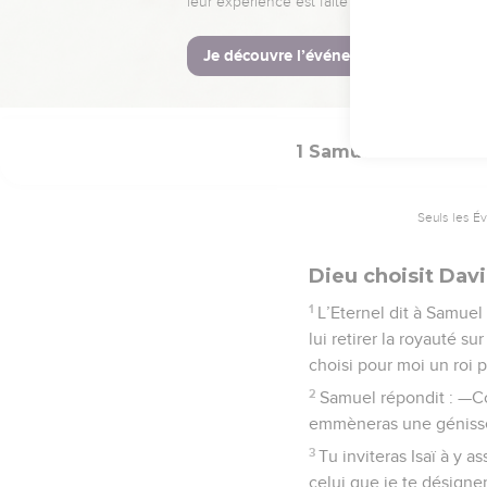
l’Eternel avait décidé d’a
La Bible Du 
1 Samuel
16
Seuls les É
Dieu choisit Da
1
L’Eternel dit à Samuel
lui retirer la royauté su
choisi pour moi un roi pa
2
Samuel répondit : —Com
emmèneras une génisse e
3
Tu inviteras Isaï à y a
celui que je te désigner