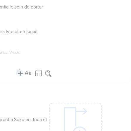
onfia le soin de porter
a lyre et en jouait.
ed worldwide.
lèrent à Soko en Juda et