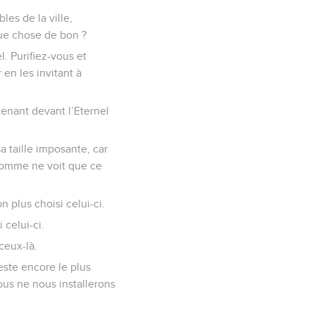
les de la ville,
que chose de bon ?
l. Purifiez-vous et
 en les invitant à
ntenant devant l’Eternel
a taille imposante, car
’homme ne voit que ce
n plus choisi celui-ci.
 celui-ci.
 ceux-là.
reste encore le plus
us ne nous installerons