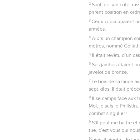
2
Saül, de son côté, ras
prirent position en ordre
3
Ceux-ci occupaient un 
armées.
4
Alors un champion sort
mètres, nommé Goliath,
5
Il était revêtu d’un c
6
Ses jambes étaient pr
javelot de bronze.
7
Le bois de sa lance ava
sept kilos. Il était pré
8
Il se campa face aux t
Moi, je suis le Philisti
combat singulier !
9
S’il peut me battre et 
tue, c’est vous qui nous
10
Puis il ajouta : Je l