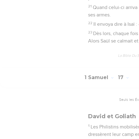
21
Quand celui-ci arriva 
ses armes.
22
Il envoya dire à Isaï
23
Dès lors, chaque fois 
Alors Saül se calmait et 
La Bible Du 
1 Samuel
17
Seuls les É
David et Goliath
1
Les Philistins mobilis
dressèrent leur camp 