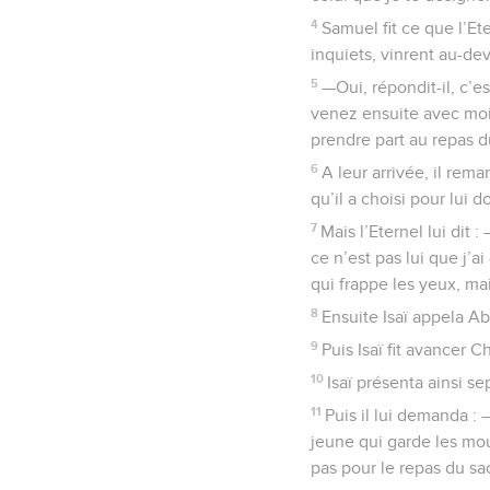
4
Samuel fit ce que l’Ete
inquiets, vinrent au-d
5
—Oui, répondit-il, c’es
venez ensuite avec moi a
prendre part au repas du
6
A leur arrivée, il rem
qu’il a choisi pour lui d
7
Mais l’Eternel lui dit
ce n’est pas lui que j
qui frappe les yeux, ma
8
Ensuite Isaï appela Ab
9
Puis Isaï fit avancer 
10
Isaï présenta ainsi se
11
Puis il lui demanda : 
jeune qui garde les mo
pas pour le repas du sacr