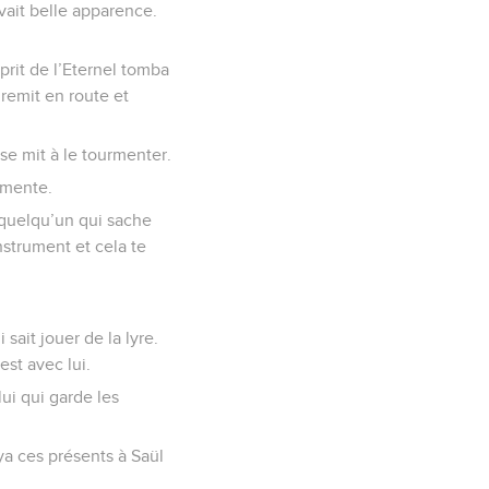
avait belle apparence.
sprit de l’Eternel tomba
 remit en route et
 se mit à le tourmenter.
rmente.
t quelqu’un qui sache
nstrument et cela te
sait jouer de la lyre.
est avec lui.
ui qui garde les
oya ces présents à Saül