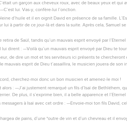
r. C’était un garçon aux cheveux roux, avec de beaux yeux et qui 
 —C’est lui. Vas-y, confère-lui l’onction.
leine d’huile et il en oignit David en présence de sa famille. L’E
 lui à partir de ce jour-là et dans la suite. Après cela, Samuel se
se retira de Saül, tandis qu’un mauvais esprit envoyé par l’Eternel
l lui dirent : —Voilà qu’un mauvais esprit envoyé par Dieu te tou
igneur, de dire un mot et tes serviteurs ici présents te chercheron
le mauvais esprit de Dieu t’assaillira, le musicien jouera de son i
ccord, cherchez-moi donc un bon musicien et amenez-le moi !
t alors : —J’ai justement remarqué un fils d’Isaï de Bethléhem, qui 
rier. De plus, il s’exprime bien, il a belle apparence et l’Eternel 
 messagers à Isaï avec cet ordre : —Envoie-moi ton fils David, cel
l chargea de pains, d’une *outre de vin et d’un chevreau et il env