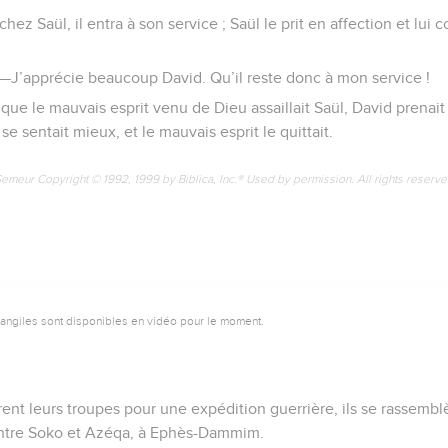
chez Saül, il entra à son service ; Saül le prit en affection et lui c
 : —J’apprécie beaucoup David. Qu’il reste donc à mon service !
que le mauvais esprit venu de Dieu assaillait Saül, David prenait s
se sentait mieux, et le mauvais esprit le quittait.
Semeur Copyright © 1992, 1999 by Biblica, Inc.® Used by permission. All rights reserv
vangiles sont disponibles en vidéo pour le moment.
èrent leurs troupes pour une expédition guerrière, ils se rassemb
entre Soko et Azéqa, à Ephès-Dammim.