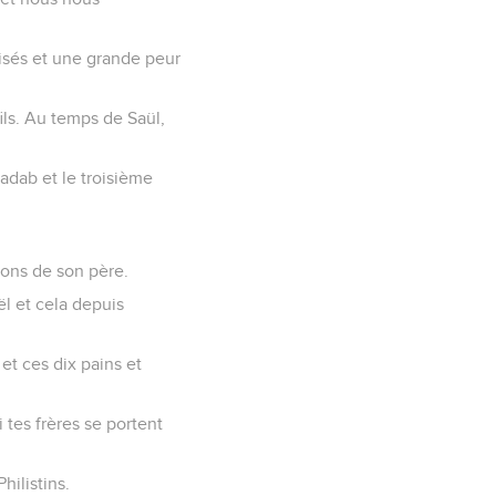
lisés et une grande peur
ils. Au temps de Saül,
inadab et le troisième
tons de son père.
ël et cela depuis
 et ces dix pains et
 tes frères se portent
hilistins.