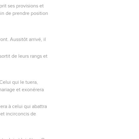
rit ses provisions et
ain de prendre position
t. Aussitôt arrivé, il
sortit de leurs rangs et
Celui qui le tuera,
 mariage et exonérera
ra à celui qui abattra
cet incirconcis de
.