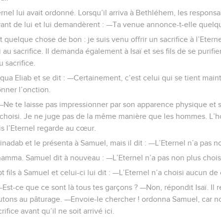
rnel lui avait ordonné. Lorsqu’il arriva à Bethléhem, les responsab
evant de lui et lui demandèrent : —Ta venue annonce-t-elle quel
t quelque chose de bon : je suis venu offrir un sacrifice à l’Eterne
u sacrifice. Il demanda également à Isaï et ses fils de se purifier
 sacrifice.
arqua Eliab et se dit : —Certainement, c’est celui qui se tient mai
onner l’onction.
 : —Ne te laisse pas impressionner par son apparence physique et s
’ai choisi. Je ne juge pas de la même manière que les hommes. L
is l’Eternel regarde au cœur.
inadab et le présenta à Samuel, mais il dit : —L’Eternel n’a pas no
Chamma. Samuel dit à nouveau : —L’Eternel n’a pas non plus choisi
pt fils à Samuel et celui-ci lui dit : —L’Eternel n’a choisi aucun de
—Est-ce que ce sont là tous tes garçons ? —Non, répondit Isaï. Il 
utons au pâturage. —Envoie-le chercher ! ordonna Samuel, car no
ifice avant qu’il ne soit arrivé ici.