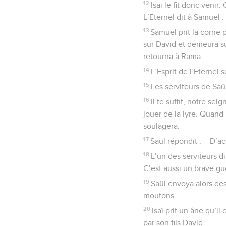
12
Isaï le fit donc veni
L’Eternel dit à Samuel :
13
Samuel prit la corne p
sur David et demeura sur
retourna à Rama.
14
L’Esprit de l’Eternel 
15
Les serviteurs de Saü
16
Il te suffit, notre se
jouer de la lyre. Quand 
soulagera.
17
Saül répondit : —D’a
18
L’un des serviteurs di
C’est aussi un brave guer
19
Saül envoya alors des
moutons.
20
Isaï prit un âne qu’i
par son fils David.