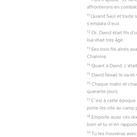
affronterons en combat 
11
Quand Saül et toute s
s’empara d’eux.
12
Or, David était fils 
Isaï était très âgé.
13
Ses trois fils aînés a
Chamma.
14
Quant à David, c’était
15
David faisait le va-e
16
Chaque matin et chaqu
quarante jours.
17
C’est à cette époque q
porte-les vite au camp p
18
Emporte aussi ces dix 
bien et tu m’en rapport
19
Tu les trouveras avec 