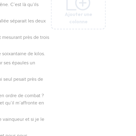
ne. C’est là qu’ils
Ajouter une
Ajouter une
Ajouter une
Ajouter une
Ajouter une
Ajouter une
colonne
colonne
colonne
colonne
colonne
colonne
allée séparait les deux
t mesurant près de trois
 soixantaine de kilos.
ur ses épaules un
ui seul pesait près de
 en ordre de combat ?
et qu’il m’affronte en
e vainqueur et si je le
e et nous nous