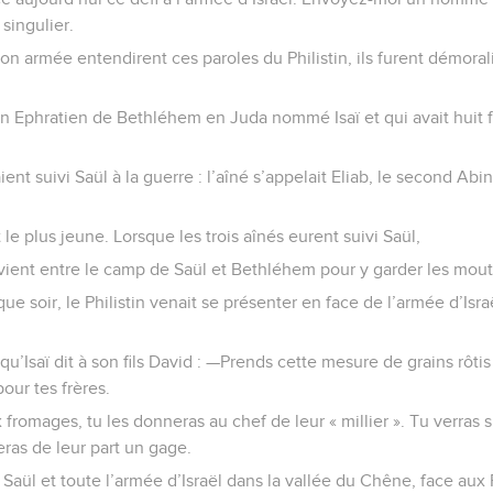
singulier.
on armée entendirent ces paroles du Philistin, ils furent démora
d’un Ephratien de Bethléhem en Juda nommé Isaï et qui avait huit f
vaient suivi Saül à la guerre : l’aîné s’appelait Eliab, le second Ab
 le plus jeune. Lorsque les trois aînés eurent suivi Saül,
t-vient entre le camp de Saül et Bethléhem pour y garder les mou
e soir, le Philistin venait se présenter en face de l’armée d’Isra
u’Isaï dit à son fils David : —Prends cette mesure de grains rôtis
our tes frères.
fromages, tu les donneras au chef de leur « millier ». Tu verras si
eras de leur part un gage.
Saül et toute l’armée d’Israël dans la vallée du Chêne, face aux P