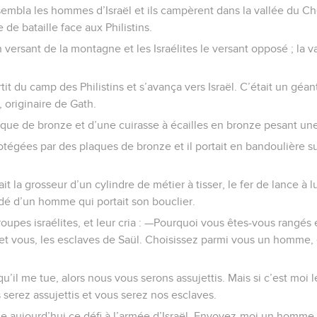
sembla les hommes d’Israël et ils campèrent dans la vallée du Chê
 de bataille face aux Philistins.
versant de la montagne et les Israélites le versant opposé ; la v
it du camp des Philistins et s’avança vers Israël. C’était un géan
 originaire de Gath.
asque de bronze et d’une cuirasse à écailles en bronze pesant une
otégées par des plaques de bronze et il portait en bandoulière s
it la grosseur d’un cylindre de métier à tisser, le fer de lance à l
cédé d’un homme qui portait son bouclier.
roupes israélites, et leur cria : —Pourquoi vous êtes-vous rangés
n, et vous, les esclaves de Saül. Choisissez parmi vous un homme, 
qu’il me tue, alors nous vous serons assujettis. Mais si c’est moi l
 serez assujettis et vous serez nos esclaves.
ance aujourd’hui ce défi à l’armée d’Israël. Envoyez-moi un homm