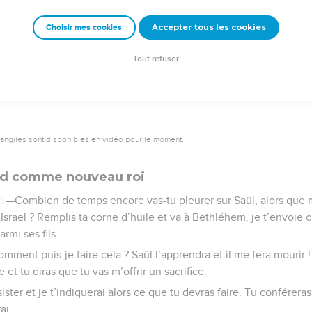
nnuler ce qu’il avait fait en l’établissant roi sur Israël.
Accepter tous les cookies
Choisir mes cookies
Semeur Copyright © 1992, 1999 by Biblica, Inc.® Used by permission. All rights reserv
Tout refuser
vangiles sont disponibles en vidéo pour le moment.
vid comme nouveau roi
 : —Combien de temps encore vas-tu pleurer sur Saül, alors que mo
r Israël ? Remplis ta corne d’huile et va à Bethléhem, je t’envoie c
rmi ses fils.
ment puis-je faire cela ? Saül l’apprendra et il me fera mourir ! 
t tu diras que tu vas m’offrir un sacrifice.
ssister et je t’indiquerai alors ce que tu devras faire. Tu conférera
ai.