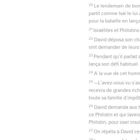
20
Le lendemain de bon m
partit comme Isaï le lu
pour la bataille en lança
21
Israélites et Philisti
22
David déposa son char
vint demander de leurs 
23
Pendant qu’il parlait 
lança son défi habituel.
24
A la vue de cet homme
25
—L’avez-vous vu s’avan
recevra de grandes rich
toute sa famille d’impôt
26
David demanda aux ho
ce Philistin et qui laver
Philistin, pour oser insu
27
On répéta à David ce
28