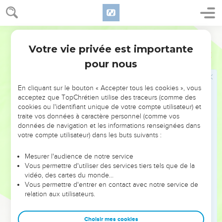
8
Ils convoquèrent chez eux tous les chefs des Philistins et
leur demandèrent : « Que devons-nous faire du coffre sacré
du Dieu d’Israël ? » – « Transportez-le à Gath », répondirent-
Français Courant
ils. On le transporta donc à Gath,
Votre vie privée est importante
1 Samuel
5
9
mais dès qu’il y arriva, le Seigneur fit sentir sa puissance
pour nous
aux habitants de la ville. Il y eut une terrible panique ; tous
les habitants, du plus petit au plus grand, attrapèrent des
En cliquant sur le bouton « Accepter tous les cookies », vous
hémorroïdes.
acceptez que TopChrétien utilise des traceurs (comme des
cookies ou l'identifiant unique de votre compte utilisateur) et
10
Aussitôt, ils firent porter le coffre à Écron ; mais dès qu’il y
traite vos données à caractère personnel (comme vos
arriva, les gens d’Écron poussèrent de grands cris et dirent :
données de navigation et les informations renseignées dans
« On a transporté le coffre du Dieu d’Israël chez nous pour
votre compte utilisateur) dans les buts suivants :
nous faire tous mourir ! »
Mesurer l'audience de notre service
11
Ils convoquèrent à leur tour les chefs des Philistins et leur
Vous permettre d'utiliser des services tiers tels que de la
dirent : « Renvoyez le coffre du Dieu d’Israël dans son pays,
vidéo, des cartes du monde…
sinon nous allons tous mourir. » En effet, une panique
Vous permettre d'entrer en contact avec notre service de
relation aux utilisateurs.
effroyable régnait dans la ville, car le Seigneur y avait aussi
fait sentir très fortement sa puissance ;
Choisir mes cookies
12
les gens qui ne mouraient pas attrapaient des