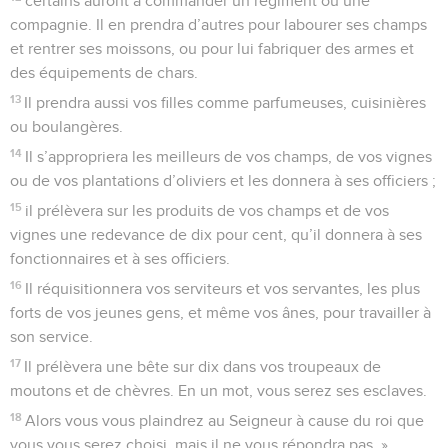
certains auront à commander un régiment ou une
compagnie. Il en prendra d’autres pour labourer ses champs
et rentrer ses moissons, ou pour lui fabriquer des armes et
des équipements de chars.
13
Il prendra aussi vos filles comme parfumeuses, cuisinières
ou boulangères.
14
Il s’appropriera les meilleurs de vos champs, de vos vignes
ou de vos plantations d’oliviers et les donnera à ses officiers ;
15
il prélèvera sur les produits de vos champs et de vos
vignes une redevance de dix pour cent, qu’il donnera à ses
fonctionnaires et à ses officiers.
16
Il réquisitionnera vos serviteurs et vos servantes, les plus
forts de vos jeunes gens, et même vos ânes, pour travailler à
son service.
17
Il prélèvera une bête sur dix dans vos troupeaux de
moutons et de chèvres. En un mot, vous serez ses esclaves.
18
Alors vous vous plaindrez au Seigneur à cause du roi que
vous vous serez choisi, mais il ne vous répondra pas. »