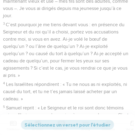
maintenant vieux et usé – mes fils sont des adultes, comme
vous –. Je vous ai dirigés depuis ma jeunesse jusqu’à ce
jour.
3
C’est pourquoi je me tiens devant vous : en présence du
Seigneur et du roi qu’il a choisi, portez vos accusations
contre moi, si vous en avez. Ai-je volé le bœuf de
quelqu’un ? ou l’âne de quelqu’un ? Ai-je exploité
quelqu’un ? ou causé du tort à quelqu’un ? Ai-je accepté un
cadeau de quelqu’un, pour fermer les yeux sur ses
agissements ? Si c’est le cas, je vous rendrai ce que je vous
ai pris. »
4
Les Israélites répondirent : « Tu ne nous as ni exploités, ni
causé du tort, et tu ne t’es jamais laissé acheter par un
cadeau. »
5
Samuel reprit : « Le Seigneur et le roi sont donc témoins
aujourd’hui que vous n’avez rien à me reprocher. » – « C’est
exact », répondirent-ils.
Contenus
Versions
Commentaires
Strong
Dictionnaire
6
Samuel leur dit encore : « Le Seigneur en est témoin, lui