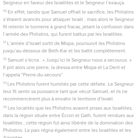
Seigneur en faveur des Israélites et le Seigneur l’exauça.
10
En effet, tandis que Samuel offrait le sacrifice, les Philistins
s’étaient avancés pour attaquer Israël ; mais alors le Seigneur
fit retentir le tonnerre à grand fracas, jetant la confusion dans
l’armée des Philistins, qui furent battus par les Israélites.
11
L’armée d’Israël sortit de Mispa, poursuivit les Philistins
jusqu’au-dessous de Beth-Kar et les battit complètement.
12
Samuel s’écria : « Jusqu’ici le Seigneur nous a secourus. »
Il prit alors une pierre, la dressa entre Mispa et La Dent et
l’appela “Pierre-du-secours”.
13
Les Philistins furent humiliés par cette défaite. Le Seigneur
leur fit sentir sa puissance tant que vécut Samuel, et ils ne
recommencèrent plus à envahir le territoire d’Israël.
14
Les localités que les Philistins avaient prises aux Israélites,
dans la région située entre Écron et Gath, furent rendues aux
Israélites ; cette région fut ainsi libérée de la domination des
Philistins. La paix régna également entre les Israélites et les
Amorites.