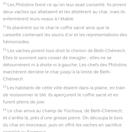
10
Les Philistins firent ce qu’on leur avait conseillé. Ils prirent
deux vaches qui allaitaient et les attelèrent au char, mais ils
enfermèrent leurs veaux à l’étable.
11
Ils placèrent sur le char le coffre sacré ainsi que la
caissette contenant les souris d’or et les représentations des
hémorroïdes.
12
Les vaches prirent tout droit le chemin de Beth-Chémech.
Elles le suivirent sans cesser de meugler ; elles ne se
détournèrent ni à droite ni à gauche. Les chefs des Philistins
marchèrent derrière le char jusqu’à la limite de Beth-
Chémech.
13
Les habitants de cette ville étaient dans la plaine, en train
de moissonner le blé. Ils aperçurent le coffre sacré et en
furent pleins de joie.
14
Le char arriva au champ de Yochoua, de Beth-Chémech,
et s’arrêta là, près d’une grosse pierre. On découpa le bois
du char en morceaux, puis on offrit les vaches en sacrifice
complet au Seigneur.