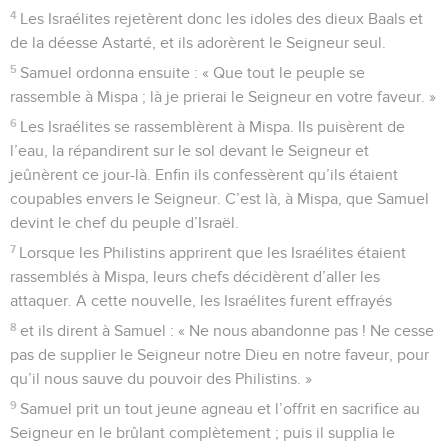
4
Les Israélites rejetèrent donc les idoles des dieux Baals et
de la déesse Astarté, et ils adorèrent le Seigneur seul.
5
Samuel ordonna ensuite : « Que tout le peuple se
rassemble à Mispa ; là je prierai le Seigneur en votre faveur. »
6
Les Israélites se rassemblèrent à Mispa. Ils puisèrent de
l’eau, la répandirent sur le sol devant le Seigneur et
jeûnèrent ce jour-là. Enfin ils confessèrent qu’ils étaient
coupables envers le Seigneur. C’est là, à Mispa, que Samuel
devint le chef du peuple d’Israël.
7
Lorsque les Philistins apprirent que les Israélites étaient
rassemblés à Mispa, leurs chefs décidèrent d’aller les
attaquer. A cette nouvelle, les Israélites furent effrayés
8
et ils dirent à Samuel : « Ne nous abandonne pas ! Ne cesse
pas de supplier le Seigneur notre Dieu en notre faveur, pour
qu’il nous sauve du pouvoir des Philistins. »
9
Samuel prit un tout jeune agneau et l’offrit en sacrifice au
Seigneur en le brûlant complètement ; puis il supplia le