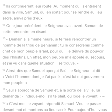
14
Ils continuèrent leur route. Au moment où ils entraient
dans la ville, Samuel, qui en sortait pour se rendre au lieu
sacré, arriva près d’eux.
15
Or le jour précédent, le Seigneur avait averti Samuel de
cette rencontre en disant :
16
« Demain à la même heure, je te ferai rencontrer un
homme de la tribu de Benjamin ; tu le consacreras comme
chef de mon peuple Israël, pour qu’il le délivre du pouvoir
des Philistins. En effet, mon peuple m’a appelé au secours,
et j’ai vu dans quelle situation il se trouve. »
17
Ainsi, dès que Samuel aperçut Saül, le Seigneur lui dit :
« Voici l’homme dont je t’ai parlé ; c’est lui qui gouvernera
mon peuple. »
18
Saül s’approcha de Samuel et, à la porte de la ville, lui
demanda : « Indique-moi, s’il te plaît, où loge le voyant. » –
19
« C’est moi, le voyant, répondit Samuel. Veuille passer
devant moi et montons au lieu sacré. Pour aujourd’hui, vous