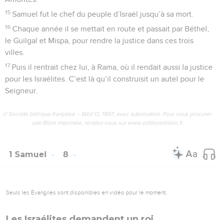
15
Samuel fut le chef du peuple d’Israël jusqu’à sa mort.
16
Chaque année il se mettait en route et passait par Béthel,
le Guilgal et Mispa, pour rendre la justice dans ces trois
villes.
17
Puis il rentrait chez lui, à Rama, où il rendait aussi la justice
pour les Israélites. C’est là qu’il construisit un autel pour le
Seigneur.
© Société biblique française – Bibli’O, 1997, avec autorisation. Pour vous procurer
une Bible imprimée, rendez-vous sur www.editionsbiblio.fr
1 Samuel
8
Seuls les Évangiles sont disponibles en vidéo pour le moment.
Les Israélites demandent un roi