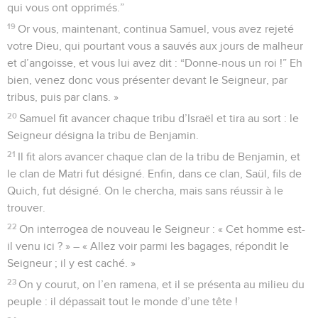
qui vous ont opprimés.”
19
Or vous, maintenant, continua Samuel, vous avez rejeté
votre Dieu, qui pourtant vous a sauvés aux jours de malheur
et d’angoisse, et vous lui avez dit : “Donne-nous un roi !” Eh
bien, venez donc vous présenter devant le Seigneur, par
tribus, puis par clans. »
20
Samuel fit avancer chaque tribu d’Israël et tira au sort : le
Seigneur désigna la tribu de Benjamin.
21
Il fit alors avancer chaque clan de la tribu de Benjamin, et
le clan de Matri fut désigné. Enfin, dans ce clan, Saül, fils de
Quich, fut désigné. On le chercha, mais sans réussir à le
trouver.
22
On interrogea de nouveau le Seigneur : « Cet homme est-
il venu ici ? » – « Allez voir parmi les bagages, répondit le
Seigneur ; il y est caché. »
23
On y courut, on l’en ramena, et il se présenta au milieu du
peuple : il dépassait tout le monde d’une tête !