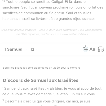
15
Tout le peuple se rendit au Guilgal. Et là, dans le
sanctuaire, Saül fut à nouveau proclamé roi, puis on offrit des
sacrifices de communion au Seigneur. Saül et tous les
habitants d’Israël se livrèrent à de grandes réjouissances.
© Société biblique française – Bibli’O, 1997, avec autorisation. Pour vous procurer
une Bible imprimée, rendez-vous sur www.editionsbiblio.fr
1 Samuel
12
Seuls les Évangiles sont disponibles en vidéo pour le moment.
Discours de Samuel aux Israélites
1
Samuel dit aux Israélites : « Eh bien, je vous ai accordé tout
ce que vous m’avez demandé : j’ai établi un roi sur vous.
2
Désormais c’est lui qui vous dirigera, car moi, je suis