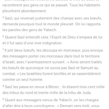
racontèrent aux gens ce qui se passait. Tous les habitants
pleurèrent abondamment.
5
Saül, qui revenait justement des champs avec ses bœufs,
demanda pourquoi tout le monde pleurait. On lui rapporta
les paroles des gens de Yabech.
6
Quand Saül entendit cela, l’Esprit de Dieu s’empara de lui
et il fut saisi d’une vive indignation.
7
Il prit deux bœufs, les découpa en morceaux, puis envoya
des messagers porter ces morceaux dans tout le territoire
d’Israël, avec l’avertissement suivant : « Ainsi seront traités
les bœufs de quiconque ne suivra pas Saül et Samuel au
combat. » Les Israélites furent terrifiés et se rassemblèrent
comme un seul homme.
8
Saül les passa en revue à Bézec : ils étaient trois cent mille
des tribus du nord et trente mille de la tribu de Juda.
9
Quant aux messagers venus de Yabech, on les chargea
d’aller dire à leurs concitoyens : « Demain vers midi, vous