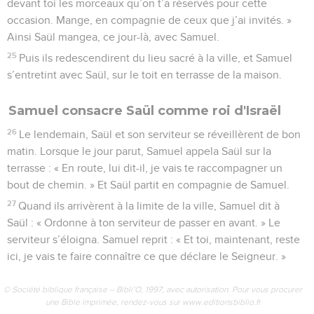
devant toi les morceaux qu’on t’a réservés pour cette
occasion. Mange, en compagnie de ceux que j’ai invités. »
Ainsi Saül mangea, ce jour-là, avec Samuel.
25
Puis ils redescendirent du lieu sacré à la ville, et Samuel
s’entretint avec Saül, sur le toit en terrasse de la maison.
Samuel consacre Saül comme roi d'Israël
26
Le lendemain, Saül et son serviteur se réveillèrent de bon
matin. Lorsque le jour parut, Samuel appela Saül sur la
terrasse : « En route, lui dit-il, je vais te raccompagner un
bout de chemin. » Et Saül partit en compagnie de Samuel.
27
Quand ils arrivèrent à la limite de la ville, Samuel dit à
Saül : « Ordonne à ton serviteur de passer en avant. » Le
serviteur s’éloigna. Samuel reprit : « Et toi, maintenant, reste
ici, je vais te faire connaître ce que déclare le Seigneur. »
© Société biblique française – Bibli’O, 1997, avec autorisation. Pour vous procurer
une Bible imprimée, rendez-vous sur www.editionsbiblio.fr