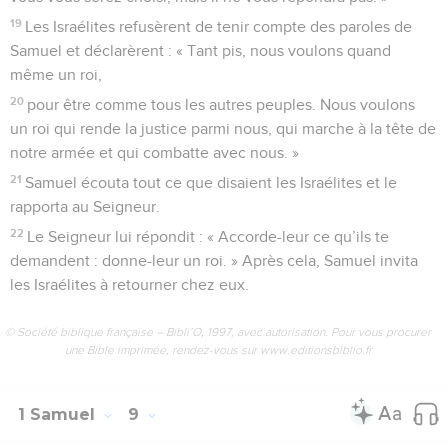
19
Les Israélites refusèrent de tenir compte des paroles de
Samuel et déclarèrent : « Tant pis, nous voulons quand
même un roi,
20
pour être comme tous les autres peuples. Nous voulons
un roi qui rende la justice parmi nous, qui marche à la tête de
notre armée et qui combatte avec nous. »
21
Samuel écouta tout ce que disaient les Israélites et le
rapporta au Seigneur.
22
Le Seigneur lui répondit : « Accorde-leur ce qu’ils te
demandent : donne-leur un roi. » Après cela, Samuel invita
les Israélites à retourner chez eux.
© Société biblique française – Bibli’O, 1997, avec autorisation. Pour vous procurer
une Bible imprimée, rendez-vous sur www.editionsbiblio.fr
1 Samuel
9