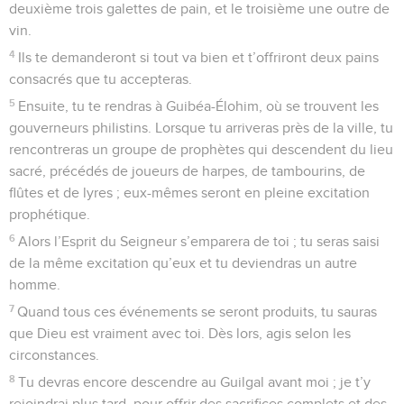
deuxième trois galettes de pain, et le troisième une outre de
vin.
4
Ils te demanderont si tout va bien et t’offriront deux pains
consacrés que tu accepteras.
5
Ensuite, tu te rendras à Guibéa-Élohim, où se trouvent les
gouverneurs philistins. Lorsque tu arriveras près de la ville, tu
rencontreras un groupe de prophètes qui descendent du lieu
sacré, précédés de joueurs de harpes, de tambourins, de
flûtes et de lyres ; eux-mêmes seront en pleine excitation
prophétique.
6
Alors l’Esprit du Seigneur s’emparera de toi ; tu seras saisi
de la même excitation qu’eux et tu deviendras un autre
homme.
7
Quand tous ces événements se seront produits, tu sauras
que Dieu est vraiment avec toi. Dès lors, agis selon les
circonstances.
8
Tu devras encore descendre au Guilgal avant moi ; je t’y
rejoindrai plus tard, pour offrir des sacrifices complets et des