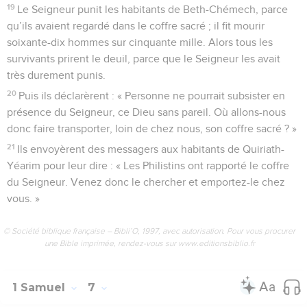
19
Le Seigneur punit les habitants de Beth-Chémech, parce
qu’ils avaient regardé dans le coffre sacré ; il fit mourir
soixante-dix hommes sur cinquante mille. Alors tous les
survivants prirent le deuil, parce que le Seigneur les avait
très durement punis.
20
Puis ils déclarèrent : « Personne ne pourrait subsister en
présence du Seigneur, ce Dieu sans pareil. Où allons-nous
donc faire transporter, loin de chez nous, son coffre sacré ? »
21
Ils envoyèrent des messagers aux habitants de Quiriath-
Yéarim pour leur dire : « Les Philistins ont rapporté le coffre
du Seigneur. Venez donc le chercher et emportez-le chez
vous. »
© Société biblique française – Bibli’O, 1997, avec autorisation. Pour vous procurer
une Bible imprimée, rendez-vous sur www.editionsbiblio.fr
1 Samuel
7