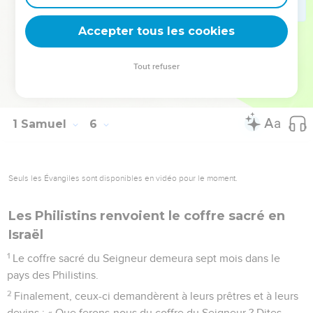
hémorroïdes, et leurs cris de détresse montaient jusqu’au
Accepter tous les cookies
ciel.
© Société biblique française – Bibli’O, 1997, avec autorisation. Pour vous procurer
Tout refuser
une Bible imprimée, rendez-vous sur www.editionsbiblio.fr
1 Samuel
6
Seuls les Évangiles sont disponibles en vidéo pour le moment.
Les Philistins renvoient le coffre sacré en
Israël
1
Le coffre sacré du Seigneur demeura sept mois dans le
pays des Philistins.
2
Finalement, ceux-ci demandèrent à leurs prêtres et à leurs
devins : « Que ferons-nous du coffre du Seigneur ? Dites-