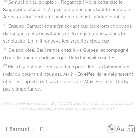
24
Samuel dit au peuple : « Regardez ! Voici celui que le
Seigneur a choisi. Il n’a pas son pareil dans tout le peuple. »
Alors tous lui firent une ovation en criant : « Vive le roi ! »
25
Ensuite, Samuel énuméra devant eux les droits et devoirs
du roi, puis il les écrivit dans un livre qu’il déposa dans le
sanctuaire. Enfin il renvoya les Israélites chez eux.
26
De son côté, Saül rentra chez lui à Guibéa, accompagné
d’une troupe de partisans que Dieu lui avait suscités.
27
Mais il y eut aussi des vauriens pour dire : « Comment cet
individu pourrait-il nous sauver ? » En effet, ils le méprisaient
et ne lui apportèrent pas de cadeaux. Mais Saül n’y attacha
pas d’importance.
© Société biblique française – Bibli’O, 1997, avec autorisation. Pour vous procurer
une Bible imprimée, rendez-vous sur www.editionsbiblio.fr
1 Samuel
11