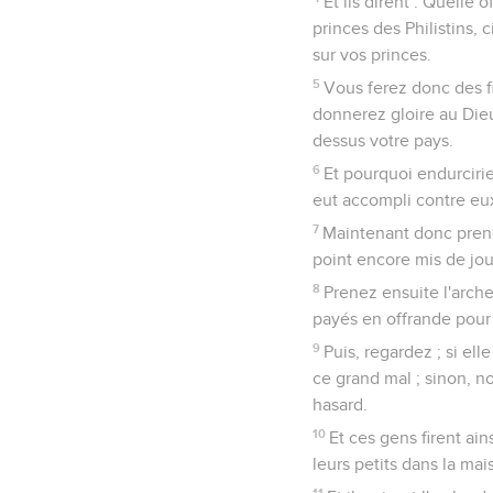
Et ils dirent : Quelle 
princes des Philistins, 
sur vos princes.
5
Vous ferez donc des fi
donnerez gloire au Dieu 
dessus votre pays.
6
Et pourquoi endurciri
eut accompli contre eux 
7
Maintenant donc prenez
point encore mis de joug
8
Prenez ensuite l'arche 
payés en offrande pour le
9
Puis, regardez ; si el
ce grand mal ; sinon, n
hasard.
10
Et ces gens firent ain
leurs petits dans la mai
11