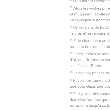
Et ils mirent l'arche d
12
Alors les vaches prir
et mugissant ; et elles 
elles jusqu'à la fronti
13
Or, les gens de Beth-
l'arche, et se réjouirent 
14
Et le chariot vint au 
fendit le bois du chariot
15
Et les Lévites descend
d'or, et ils les mirent 
sacrifices à l'Éternel.
16
Et les cinq princes de
17
Et voici les tumeurs d
une pour Gaza, une pou
18
Et il y avait des sour
des villes fermées que d
est encore jusqu'à ce 