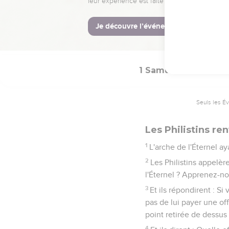
du Dieu d'Israël, et qu'
peuple. Car il y avait un
12
Et les hommes qui ne 
ciel.
1 Samuel
6
Seuls les É
Les Philistins ren
1
L'arche de l'Éternel a
2
Les Philistins appelère
l'Éternel ? Apprenez-n
3
Et ils répondirent : S
pas de lui payer une off
point retirée de dessus
4