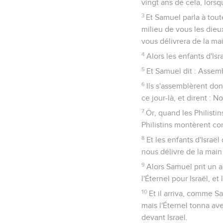
vingt ans de cela, lorsq
3
Et Samuel parla à toute
milieu de vous les dieux
vous délivrera de la mai
4
Alors les enfants d'Isr
5
Et Samuel dit : Assembl
6
Ils s'assemblèrent donc
ce jour-là, et dirent : 
7
Or, quand les Philistin
Philistins montèrent cont
8
Et les enfants d'Israël
nous délivre de la main 
9
Alors Samuel prit un ag
l'Éternel pour Israël, et 
10
Et il arriva, comme Sa
mais l'Éternel tonna avec
devant Israël.