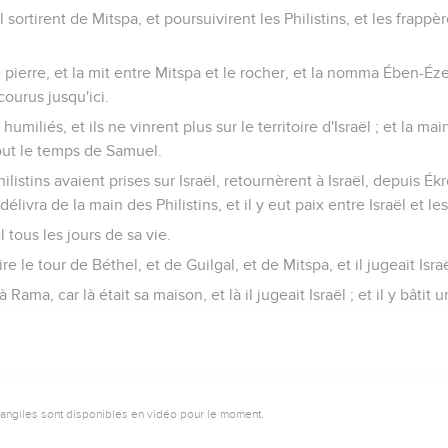
 sortirent de Mitspa, et poursuivirent les Philistins, et les frapp
 pierre, et la mit entre Mitspa et le rocher, et la nomma Ében-Ézer
courus jusqu'ici.
t humiliés, et ils ne vinrent plus sur le territoire d'Israël ; et la ma
tout le temps de Samuel.
Philistins avaient prises sur Israël, retournèrent à Israël, depuis É
es délivra de la main des Philistins, et il y eut paix entre Israël et 
 tous les jours de sa vie.
faire le tour de Béthel, et de Guilgal, et de Mitspa, et il jugeait Isr
à Rama, car là était sa maison, et là il jugeait Israël ; et il y bâtit u
vangiles sont disponibles en vidéo pour le moment.