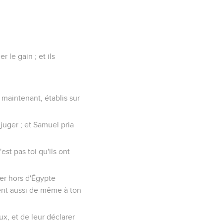
 le gain ; et ils
; maintenant, établis sur
juger ; et Samuel pria
'est pas toi qu'ils ont
ter hors d'Égypte
sent aussi de même à ton
x, et de leur déclarer