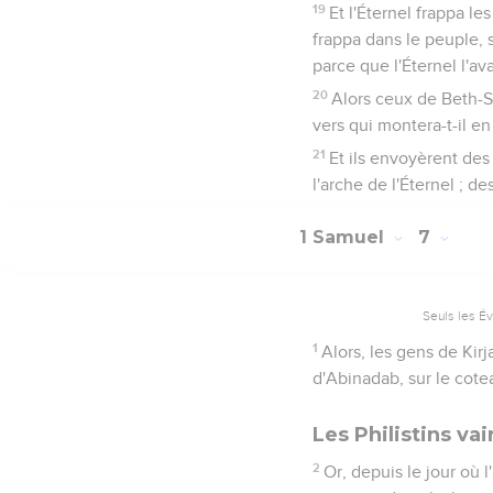
19
Et l'Éternel frappa le
frappa dans le peuple, 
parce que l'Éternel l'av
20
Alors ceux de Beth-Sh
vers qui montera-t-il en
21
Et ils envoyèrent des
l'arche de l'Éternel ; d
1 Samuel
7
Seuls les É
1
Alors, les gens de Kirj
d'Abinadab, sur le cotea
Les Philistins va
2
Or, depuis le jour où l