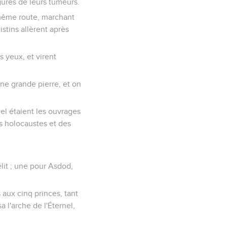
figures de leurs tumeurs.
 même route, marchant
istins allèrent après
s yeux, et virent
une grande pierre, et on
quel étaient les ouvrages
es holocaustes et des
élit ; une pour Asdod,
s aux cinq princes, tant
 l'arche de l'Éternel,