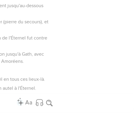
èrent jusqu'au-dessous
 (pierre du secours), et
in de l'Éternel fut contre
kron jusqu'à Gath, avec
les Amoréens.
aël en tous ces lieux-là.
n autel à l'Éternel.