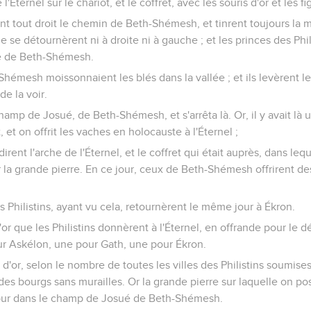
e l'Éternel sur le chariot, et le coffret, avec les souris d'or et les 
ent tout droit le chemin de Beth-Shémesh, et tinrent toujours la
ne se détournèrent ni à droite ni à gauche ; et les princes des Phil
ère de Beth-Shémesh.
Shémesh moissonnaient les blés dans la vallée ; et ils levèrent le
de la voir.
champ de Josué, de Beth-Shémesh, et s'arrêta là. Or, il y avait là 
, et on offrit les vaches en holocauste à l'Éternel ;
irent l'arche de l'Éternel, et le coffret qui était auprès, dans le
sur la grande pierre. En ce jour, ceux de Beth-Shémesh offrirent d
s Philistins, ayant vu cela, retournèrent le même jour à Ékron.
'or que les Philistins donnèrent à l'Éternel, en offrande pour le d
r Askélon, une pour Gath, une pour Ékron.
is d'or, selon le nombre de toutes les villes des Philistins soumise
es bourgs sans murailles. Or la grande pierre sur laquelle on posa
jour dans le champ de Josué de Beth-Shémesh.