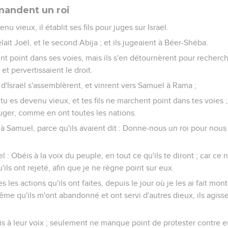
emandent un roi
 vieux, il établit ses fils pour juges sur Israël.
ait Joël, et le second Abija ; et ils jugeaient à Béer-Shéba.
nt point dans ses voies, mais ils s'en détournèrent pour rechercher
et pervertissaient le droit.
 d'Israël s'assemblèrent, et vinrent vers Samuel à Rama ;
ci, tu es devenu vieux, et tes fils ne marchent point dans tes voies 
uger, comme en ont toutes les nations.
 à Samuel, parce qu'ils avaient dit : Donne-nous un roi pour nous 
l : Obéis à la voix du peuple, en tout ce qu'ils te diront ; car ce n
u'ils ont rejeté, afin que je ne règne point sur eux.
les actions qu'ils ont faites, depuis le jour où je les ai fait mon
même qu'ils m'ont abandonné et ont servi d'autres dieux, ils agis
s à leur voix ; seulement ne manque point de protester contre eu