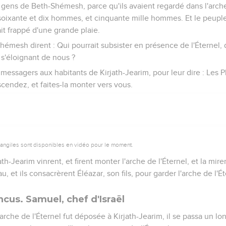
s gens de Beth-Shémesh, parce qu'ils avaient regardé dans l'arche d
soixante et dix hommes, et cinquante mille hommes. Et le peuple 
ait frappé d'une grande plaie.
émesh dirent : Qui pourrait subsister en présence de l'Éternel, d
 s'éloignant de nous ?
 messagers aux habitants de Kirjath-Jearim, pour leur dire : Les P
escendez, et faites-la monter vers vous.
vangiles sont disponibles en vidéo pour le moment.
ath-Jearim vinrent, et firent monter l'arche de l'Éternel, et la mir
u, et ils consacrèrent Éléazar, son fils, pour garder l'arche de l'Ét
incus. Samuel, chef d'Israël
'arche de l'Éternel fut déposée à Kirjath-Jearim, il se passa un lon