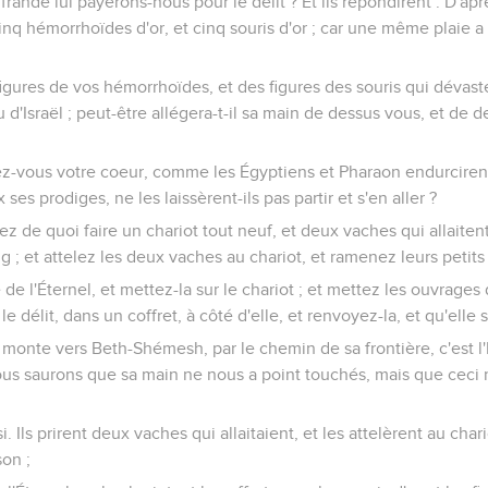
offrande lui payerons-nous pour le délit ? Et ils répondirent : D'a
cinq hémorrhoïdes d'or, et cinq souris d'or ; car une même plaie a 
gures de vos hémorrhoïdes, et des figures des souris qui dévaste
d'Israël ; peut-être allégera-t-il sa main de dessus vous, et de d
ez-vous votre coeur, comme les Égyptiens et Pharaon endurcirent 
ses prodiges, ne les laissèrent-ils pas partir et s'en aller ?
 de quoi faire un chariot tout neuf, et deux vaches qui allaitent,
 ; et attelez les deux vaches au chariot, et ramenez leurs petits
de l'Éternel, et mettez-la sur le chariot ; et mettez les ouvrages 
 délit, dans un coffret, à côté d'elle, et renvoyez-la, et qu'elle s'
le monte vers Beth-Shémesh, par le chemin de sa frontière, c'est l'
ous saurons que sa main ne nous a point touchés, mais que ceci n
si. Ils prirent deux vaches qui allaitaient, et les attelèrent au cha
son ;