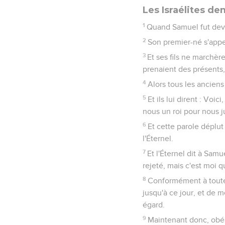
Les Israélites d
1
Quand Samuel fut devenu
2
Son premier-né s'appel
3
Et ses fils ne marchère
prenaient des présents, 
4
Alors tous les anciens
5
Et ils lui dirent : Voi
nous un roi pour nous j
6
Et cette parole déplut
l'Éternel.
7
Et l'Éternel dit à Samue
rejeté, mais c'est moi q
8
Conformément à toutes 
jusqu'à ce jour, et de 
égard.
9
Maintenant donc, obéi