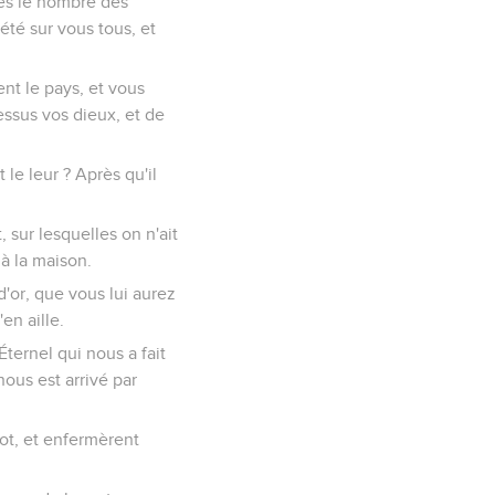
près le nombre des
été sur vous tous, et
nt le pays, et vous
essus vos dieux, et de
le leur ? Après qu'il
 sur lesquelles on n'ait
 à la maison.
d'or, que vous lui aurez
en aille.
Éternel qui nous a fait
ous est arrivé par
riot, et enfermèrent