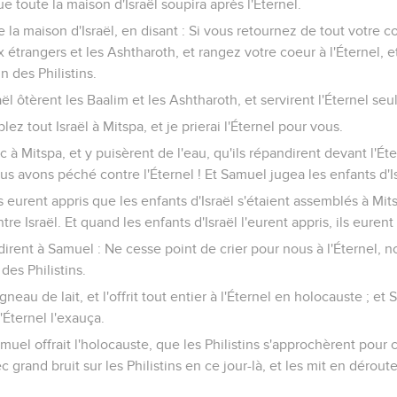
ue toute la maison d'Israël soupira après l'Éternel.
 la maison d'Israël, en disant : Si vous retournez de tout votre co
 étrangers et les Ashtharoth, et rangez votre coeur à l'Éternel, et 
n des Philistins.
aël ôtèrent les Baalim et les Ashtharoth, et servirent l'Éternel seul
ez tout Israël à Mitspa, et je prierai l'Éternel pour vous.
 à Mitspa, et y puisèrent de l'eau, qu'ils répandirent devant l'Éter
Nous avons péché contre l'Éternel ! Et Samuel jugea les enfants d'I
s eurent appris que les enfants d'Israël s'étaient assemblés à Mit
re Israël. Et quand les enfants d'Israël l'eurent appris, ils eurent 
 dirent à Samuel : Ne cesse point de crier pour nous à l'Éternel, no
des Philistins.
neau de lait, et l'offrit tout entier à l'Éternel en holocauste ; et
l'Éternel l'exauça.
muel offrait l'holocauste, que les Philistins s'approchèrent pour 
 grand bruit sur les Philistins en ce jour-là, et les mit en déroute,