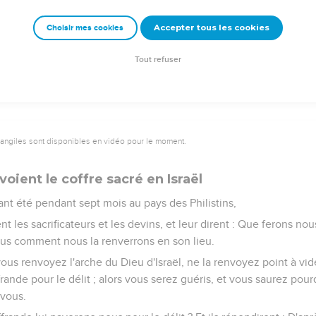
elle s'en retourne en son lieu, afin qu'elle ne nous fasse point mo
e terreur mortelle par toute la ville, et la main de Dieu s'y était f
Accepter tous les cookies
Choisir mes cookies
mouraient point, étaient frappés d'hémorrhoïdes ; et le cri de la 
Tout refuser
vangiles sont disponibles en vidéo pour le moment.
voient le coffre sacré en Israël
yant été pendant sept mois au pays des Philistins,
nt les sacrificateurs et les devins, et leur dirent : Que ferons no
ous comment nous la renverrons en son lieu.
i vous renvoyez l'arche du Dieu d'Israël, ne la renvoyez point à v
rande pour le délit ; alors vous serez guéris, et vous saurez pour
 vous.