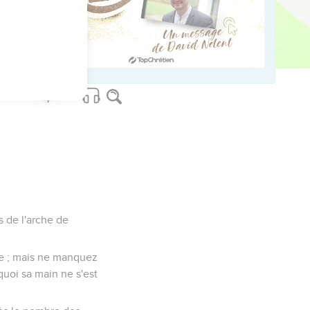
urir, nous et notre
ort appesantie.
ville montait jusqu'au
us de l'arche de
ide ; mais ne manquez
quoi sa main ne s'est