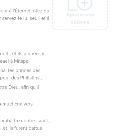
eur à l'Éternel, ôtez du
Ajouter une
Ajouter une
Ajouter une
Ajouter une
Ajouter une
Ajouter une
servez-le lui seul, et il
colonne
colonne
colonne
colonne
colonne
colonne
.
nel ; et ils jeûnèrent
sraël à Mitspa.
spa, les princes des
peur des Philistins ;
tre Dieu, afin qu'il
 Samuel cria vers
combattre contre Israël ;
 et ils furent battus