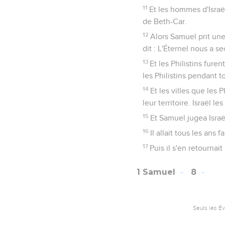
11
Et les hommes d'Israël
de Beth-Car.
12
Alors Samuel prit une
dit : L'Éternel nous a se
13
Et les Philistins furen
les Philistins pendant 
14
Et les villes que les 
leur territoire. Israël l
15
Et Samuel jugea Israël
16
Il allait tous les ans 
17
Puis il s'en retournait 
1 Samuel
8
Seuls les É